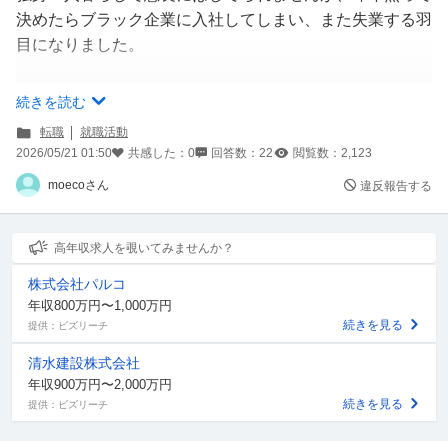
決めたらブラック企業に入社してしまい、また失業する羽
目になりました。
都会暮らしなので求人案件は多いですが、やはり年齢で弾
続きを読む
かれます。今年3末に仕事を辞めて、4〜6月の3ヶ月間は
転職
就職活動
就活に専念するつもりで現在貯金を崩しつつ細々と生活し
2026/05/21 01:50
共感した：
0
回答数：
22
閲覧数：
2,123
ていますが、なかなか決まらず焦りが出てきています。本
moecoさん
違反報告する
来なら短期派遣やバイトしながら探せば良いのですが、直
近働きながら探していたら、急な面接で休み辛くて3ヶ月
間は就活に専念する事にしました。
高年収求人を覗いてみませんか？
株式会社パルコ
先月転職エージェント経由で応募した求人で最終面接まで
年収800万円〜1,000万円
残ったものの、結果不採用でした。
続きを見る
提供：ビズリーチ
清水建設株式会社
経験ある営業事務、一般事務に絞って転職エージェント、
年収900万円〜2,000万円
紹介予定派遣、ハローワークを利用してますが、上手くい
続きを見る
提供：ビズリーチ
きません。