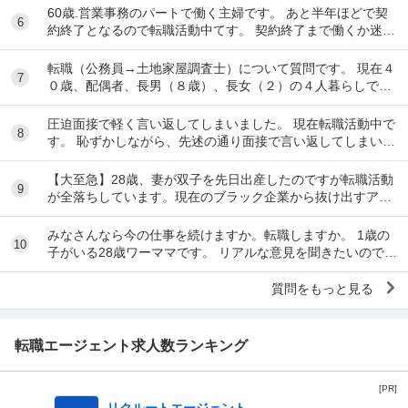
60歳.営業事務のパートで働く主婦です。 あと半年ほどで契
6
約終了となるので転職活動中てす。 契約終了まで働くか迷い
ましたが、転職するなら早いほうが良いだろ...
転職（公務員→土地家屋調査士）について質問です。 現在４
7
０歳、配偶者、長男（８歳）、長女（２）の４人暮らしで
す。 地方公務員として勤めているなか、昨年度...
圧迫面接で軽く言い返してしまいました。 現在転職活動中で
8
す。 恥ずかしながら、先述の通り面接で言い返してしまい、
今後どのように対応すべきかご教示いただきた...
【大至急】28歳、妻が双子を先日出産したのですが転職活動
9
が全落ちしています。現在のブラック企業から抜け出すアド
バイスをください。 28歳男性です。現在、転...
みなさんなら今の仕事を続けますか。転職しますか。 1歳の
10
子がいる28歳ワーママです。 リアルな意見を聞きたいので現
在もしくは過去ワーママだった方のみ、回...
質問をもっと見る
転職エージェント求人数ランキング
[PR]