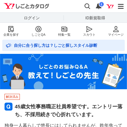
Yahoo!しごとカタログ
検索
通知数
i
ログイン
ID新規取得
企業を探す
しごとQA
特集一覧
スカウト
マイページ
自分に合う探し方は？しごと探しスタイル診断
解決済み
45歳女性事務職正社員希望です。エントリー落
ち、不採用続きで心折れています。
独身一人暮らしで悠長にはしてられませんが、昨年焦って