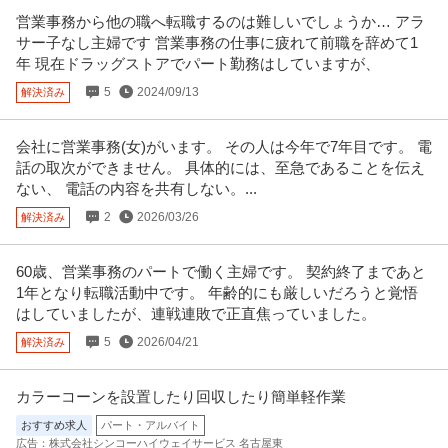
営業事務から他の職へ転職するのは難しいでしょうか… アラ
サー子なし主婦です 営業事務の仕事に疲れて前職を辞めて1
年 現在ドラッグストアでパート勤務はしていますが、
5
2024/09/13
解決済み
会社に営業事務(女)がいます。 その人は今年で7年目です。 電
話の取次ができません。 具体的には、至急であることを伝え
ない、 電話の内容を共有しない。...
2
2026/03/26
解決済み
60歳、営業事務のパートで働く主婦です。 契約終了まであと
1年となり転職活動中です。 年齢的にも厳しいだろうと覚悟
はしていましたが、連戦連敗で正直焦っていました。
5
2026/04/21
解決済み
カラーコーンを設置したり回収したり簡単軽作業
おすすめ求人
パート・アルバイト
広告：株式会社シンコーハイウェイサービス 名古屋東