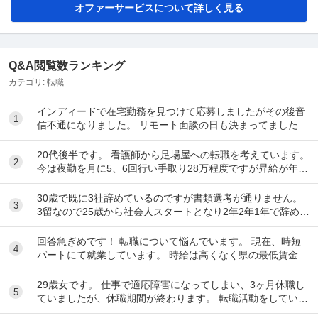
オファーサービスについて詳しく見る
Q&A閲覧数ランキング
カテゴリ:
転職
インディードで在宅勤務を見つけて応募しましたがその後音
1
信不通になりました。 リモート面談の日も決まってました。
リクルーティングソリューションという会...
20代後半です。 看護師から足場屋への転職を考えています。
2
今は夜勤を月に5、6回行い手取り28万程度ですが昇給が年10
00円のため将来に不安があります。...
30歳で既に3社辞めているのですが書類選考が通りません。
3
3留なので25歳から社会人スタートとなり2年2年1年で辞めて
しまいました。全部SESのITエンジ...
回答急ぎめです！ 転職について悩んでいます。 現在、時短
4
パートにて就業しています。 時給は高くなく県の最低賃金＋
20円で、1日6時間で働いています。 ...
29歳女です。 仕事で適応障害になってしまい、3ヶ月休職し
5
ていましたが、休職期間が終わります。 転職活動をしていま
したが決まらなかったので、一応、復帰さ...