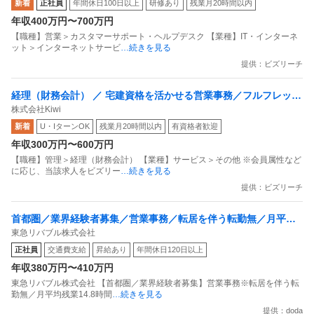
新着
正社員
年間休日100日以上
研修あり
残業月20時間以内
集！！！
年収400万円〜700万円
【職種】営業＞カスタマーサポート・ヘルプデスク 【業種】IT・インターネ
ット＞インターネットサービ
…続きを見る
提供：ビズリーチ
経理（財務会計） ／ 宅建資格を活かせる営業事務／フルフレック
株式会社Kiwi
ス・リモート相談可／働きやすい環境
新着
U・IターンOK
残業月20時間以内
有資格者歓迎
年収300万円〜600万円
【職種】管理＞経理（財務会計） 【業種】サービス＞その他 ※会員属性など
に応じ、当該求人をビズリー
…続きを見る
提供：ビズリーチ
首都圏／業界経験者募集／営業事務／転居を伴う転勤無／月平均
東急リバブル株式会社
残業14.8時間／育休取得率100％
正社員
交通費支給
昇給あり
年間休日120日以上
年収380万円〜410万円
東急リバブル株式会社 【首都圏／業界経験者募集】営業事務※転居を伴う転
勤無／月平均残業14.8時間
…続きを見る
提供：doda