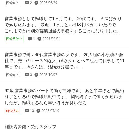
2
2026/06/29
回答終了
【職種】管理＞秘書 【業種】サービス＞旅行・観光 ※会員属性などに応じ、
当該求人をビズリーチ上で閲
…続きを見る
提供：ビズリーチ
営業事務として転職して1ヶ月です。 20代です。 ミスばかり
で落ち込みます。 最近、1ヶ月という区切りがついたので、
事務スタッフ
これまでとは別の営業担当の事務をすることになりました。
有限会社石田電機
1
2026/08/04
回答受付中
新着
正社員
未経験OK
交通費支給
学歴不問
月給25万円〜50万円
営業事務で働く40代営業事務の女です。 20人程の小規模の会
仕事内容：・会社運営に必要な総務全般。 ・色んな案件の公共工事の書類作
社で、売上のエース的な人（Aさん）とペア組んで仕事して11
成などの建設関係などの一般事
…続きを見る
年目です。 Aさんは、結構気分屋でい...
提供：有限会社石田電機
3
2025/10/07
回答終了
広報・PR／一般事務
際コーポレーション株式会社
60歳.営業事務のパートで働く主婦です。 あと半年ほどで契約
新着
正社員
未経験OK
交通費支給
学歴不問
終了となるので転職活動中てす。 契約終了まで働くか迷いま
月給25万円
したが、転職するなら早いほうが良いだろ...
本社（バックオフィス）での一般事務・サポート業務全般をお任せします。
13
2026/07/10
解決済み
専門知識や実務経験は一切不要
…続きを見る
提供：際コーポレーション株式会社
施設内警備・受付スタッフ