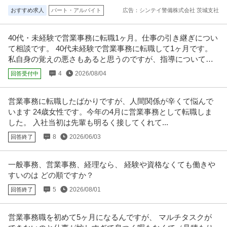
法人営業 ／ 「営業事務・アシスタント／設立45年の安定企業」／
おすすめ求人
パート・アルバイト
広告：シンテイ警備株式会社 茨城支社
株式会社林電子
事務メイン・新規開拓なし／書類作成とアサイン業務／土日祝休
未経験OK
ノルマなし
年間休日120日以上
み／服装自由／残業月10時間
40代・未経験で営業事務に転職1ヶ月。仕事の引き継ぎについ
年収400万円〜600万円
て相談です。 40代未経験で営業事務に転職して1ヶ月です。
【職種】営業＞法人営業 【業種】IT・インターネット＞ソフトウエア ※会員
私自身の覚えの悪さもあると思うのですが、指導について相
属性などに応じ、当該求人
…続きを見る
談させてください。
提供：ビズリーチ
4
2026/08/04
回答受付中
事務職(週３〜)
営業事務に転職したばかりですが、人間関係が辛くて悩んで
株式会社イマジナ
います 24歳女性です。今年の4月に営業事務として転職しま
正社員
交通費支給
週2・3日からOK
社会保険完備
した。 入社当初は先輩も明るく接してくれて...
年収350万円〜450万円
8
2026/06/03
回答終了
ブランディングコンサル会社の一般事務／週3勤務／時短勤務も可／平均年齢
20代 株式会社イマジナ -
…続きを見る
提供：Green
一般事務、営業事務、経理なら、 経験や資格なくても働きや
すいのは どの順ですか？
この条件の求人をもっと見る
5
2026/08/01
回答終了
営業事務職を初めて5ヶ月になるんですが、 マルチタスクが