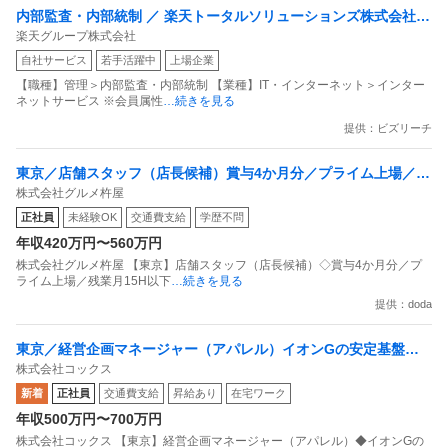
内部監査・内部統制 ／ 楽天トータルソリューションズ株式会社
楽天グループ株式会社
戦略事業コンプライアンス支援部 業務統制支援課：ショップコン
自社サービス
若手活躍中
上場企業
プライアンス推進担当（SBCSD）
【職種】管理＞内部監査・内部統制 【業種】IT・インターネット＞インター
ネットサービス ※会員属性
…続きを見る
提供：ビズリーチ
東京／店舗スタッフ（店長候補）賞与4か月分／プライム上場／残
株式会社グルメ杵屋
業月15H以下／新店オープン多数
正社員
未経験OK
交通費支給
学歴不問
年収420万円〜560万円
株式会社グルメ杵屋 【東京】店舗スタッフ（店長候補）◇賞与4か月分／プ
ライム上場／残業月15H以下
…続きを見る
提供：doda
東京／経営企画マネージャー（アパレル）イオンGの安定基盤／
株式会社コックス
面接1回／即入社歓迎
新着
正社員
交通費支給
昇給あり
在宅ワーク
年収500万円〜700万円
株式会社コックス 【東京】経営企画マネージャー（アパレル）◆イオンGの