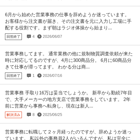
6月から始めた営業事務の仕事を辞めようか迷っています。
お客様から注文書が届き、その注文書を元に入力し工場に手
配する役割です。まず朝はラジオ体操から始まり...
4
2026/06/07
回答終了
営業事務してます。 通常業務の他に規制物質調査依頼が来た
時に対応してるのですが、4月に300商品分。 6月に60商品分
きて仕事が滞ってます。 わかる分は商...
1
2026/07/16
回答終了
営業事務 手取り16万は妥当でしょうか。 新卒から勤続7年目
で、大手メーカーの地方支店で営業事務をしています。 2年
前に営業から事務へ転身し、現在は新人...
8
2025/06/25
解決済み
営業事務に転職して２ヶ月経ったのですが、辞めようか迷っ
ています。 私以外の事務員2人がいるんですが、私は完全に