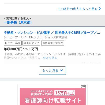
この条件の求人をもっと見る
< 質問に関する求人 >
一般事務（東京都）
不動産・マンション・ビル管理 ／ 世界最大手CBREグループ／ク
シービーアールイーCMソリューションズ株式会社
ライアント先の働く環境を支える「総務・オフィス運営担当」
ロッカーあり
スキルアップ
資格取得支援制度
（東京）
年収300万円〜500万円
【職種】不動産＞不動産・マンション・ビル管理 【業種】建設＞その他 ※会
員属性などに応じ、当該求人
…続きを見る
提供：ビズリーチ
もっと見る
東京都杉並区／一般事務（経理・人事労務・総務）／年休120日／
医療法人社団昇陽会阿佐谷すずき診療所
土日祝休み／月残業平均10時間
新着
契約社員
交通費支給
昇給あり
年間休日120日以上
年収400万円〜500万円
医療法人社団昇陽会阿佐谷すずき診療所 【東京都杉並区】一般事務（経理・
人事労務・総務）/年休120
…続きを見る
提供：doda