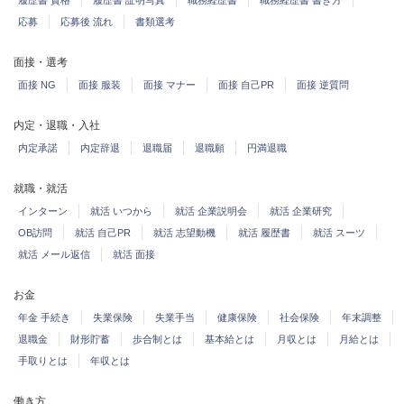
履歴書 資格
履歴書 証明写真
職務経歴書
職務経歴書 書き方
応募
応募後 流れ
書類選考
面接・選考
面接 NG
面接 服装
面接 マナー
面接 自己PR
面接 逆質問
内定・退職・入社
内定承諾
内定辞退
退職届
退職願
円満退職
就職・就活
インターン
就活 いつから
就活 企業説明会
就活 企業研究
OB訪問
就活 自己PR
就活 志望動機
就活 履歴書
就活 スーツ
就活 メール返信
就活 面接
お金
年金 手続き
失業保険
失業手当
健康保険
社会保険
年末調整
退職金
財形貯蓄
歩合制とは
基本給とは
月収とは
月給とは
手取りとは
年収とは
働き方