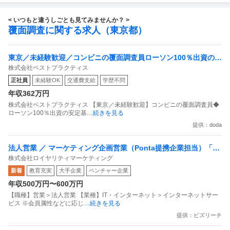
< いつもと違うしごとも見てみませんか？ >
覆面調査に関する求人（東京都）
東京／未経験歓迎／コンビニの覆面調査員ローソン100％出資の安
株式会社ベストプラクティス
定基盤／月５日在宅／残業月10時間
正社員
未経験OK
交通費支給
学歴不問
年収362万円
株式会社ベストプラクティス 【東京／未経験歓迎】コンビニの覆面調査員◆
ローソン100％出資の安定基
…続きを見る
提供：doda
法人営業 ／ マーケティング企画営業（Ponta提携企業担当）「国
株式会社ロイヤリティマーケティング
内最大級の共通ポイントサービスを展開／無駄のない消費社会を
新着
教育充実
大手企業
ベンチャー企業
目指すデータマーケティングカンパニー」
年収500万円〜600万円
【職種】営業＞法人営業 【業種】IT・インターネット＞インターネットサー
ビス ※会員属性などに応じ
…続きを見る
提供：ビズリーチ