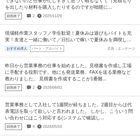
できないのと仕事が忙しすぎて息つく暇もなくて（見積もり
を出したり材料を購入したりするのですが咄嗟に...
2
2025/11/29
回答終了
現場軽作業スタッフ／学生歓迎！夏休みは遊びもバイトも充
実！友達と一緒に働いて／日払いで稼いで夏休みを満喫しよ
う！
おすすめ求人
パート・アルバイト
広告：エンゲージ
昨日から営業事務の仕事を始めました。見積書を作成し工場
に手配する役割です。他にも発送業務、FAXを送る業務など
教わりました。 見積書を作成することが1番難...
2
2026/06/02
回答終了
営業事務として入社して1週間が経ちました。2週目からは代
表電話を取って欲しいと言われました。 しかし、こういう問
い合わせにはこう対応する(システムで確認し...
4
2026/05/16
回答終了