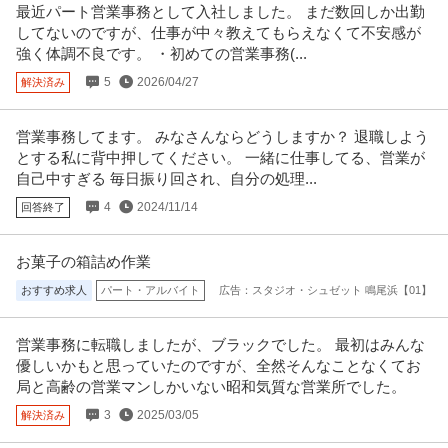
最近パート営業事務として入社しました。 まだ数回しか出勤
してないのですが、仕事が中々教えてもらえなくて不安感が
強く体調不良です。 ・初めての営業事務(...
5
2026/04/27
解決済み
営業事務してます。 みなさんならどうしますか？ 退職しよう
とする私に背中押してください。 一緒に仕事してる、営業が
自己中すぎる 毎日振り回され、自分の処理...
4
2024/11/14
回答終了
お菓子の箱詰め作業
おすすめ求人
パート・アルバイト
広告：スタジオ・シュゼット 鳴尾浜【01】
営業事務に転職しましたが、ブラックでした。 最初はみんな
優しいかもと思っていたのですが、全然そんなことなくてお
局と高齢の営業マンしかいない昭和気質な営業所でした。
3
2025/03/05
解決済み