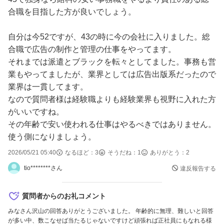
合職を目指した方が良いでしょう。
自分は今52ですが、43の時に今の会社に入りました。総
合職で広告の制作と管理の仕事をやってます。
それまでは派遣とブラックを転々としてました。事務も営
業もやってましたが、業界としては広告出版系だったので
業界は一貫してます。
なので質問者様は経験職よりも経験業界も視野に入れた方
がいいですね。
その年齢で安い使われる仕事はやるべきではありません。
使う側になりましょう。
2026/05/21 05:40
なるほど：
3
そうだね：
1
ありがとう：
2
tio********さん
違反報告する
質問者からのお礼コメント
みなさん沢山の回答ありがとうございました。 年齢的に無理、難しいと回答
が多い中、数こなせば当たるじゃないですけど頑張れば正社員にもなれる様