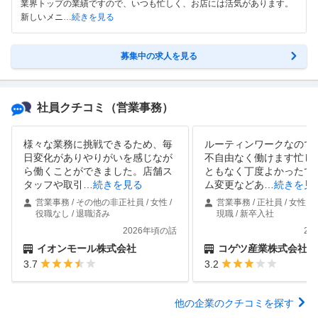
業界トップの業績ですので、いつも忙しく、お店には活気があります。
新しいメニ
…続きを見る
募集中の求人を見る
社員クチコミ
（営業事務）
様々な業務に挑戦できるため、毎
ルーティンワークなので
日変化がありやりがいを感じなが
不自由なく働けます忙し
ら働くことができました。店舗ス
ともなく丁度よかったで
タッフや取引
…
続きを見る
ム変更などあ
…
続きを見
営業事務 / その他の非正社員 / 女性 /
営業事務 / 正社員 / 女性 / 
役職なし / 退職済み
現職 / 新卒入社
2026年頃の話
20
イオンモール株式会社
コゲツ産業株式会社
3.7
3.2
他の企業のクチコミを探す