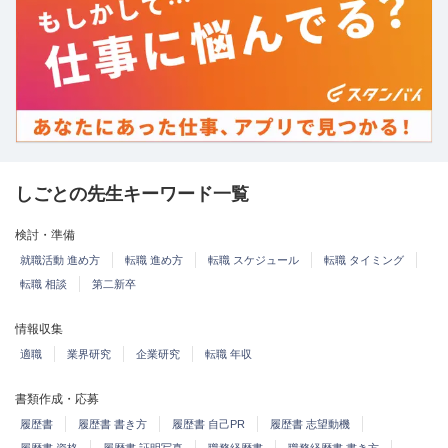
しごとの先生キーワード一覧
検討・準備
就職活動 進め方
転職 進め方
転職 スケジュール
転職 タイミング
転職 相談
第二新卒
情報収集
適職
業界研究
企業研究
転職 年収
書類作成・応募
履歴書
履歴書 書き方
履歴書 自己PR
履歴書 志望動機