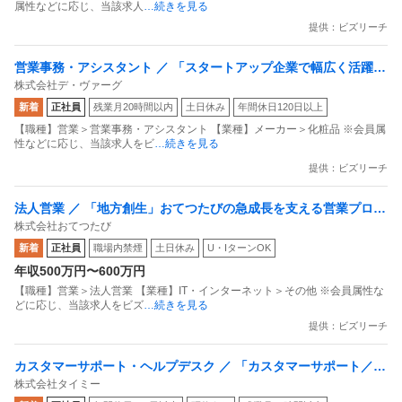
属性などに応じ、当該求人
…続きを見る
提供：ビズリーチ
営業事務・アシスタント ／ 「スタートアップ企業で幅広く活躍／
株式会社デ・ヴァーグ
フレグランスで顧客の夢を支える営業事務」プライベートの充実
新着
正社員
残業月20時間以内
土日休み
年間休日120日以上
と成長の両立ができる環境
【職種】営業＞営業事務・アシスタント 【業種】メーカー＞化粧品 ※会員属
性などに応じ、当該求人をビ
…続きを見る
提供：ビズリーチ
法人営業 ／ 「地方創生」おてつたびの急成長を支える営業プロセ
株式会社おてつたび
スの仕組み化と／新たな地域インフラ創りに挑む仲間を募集！
新着
正社員
職場内禁煙
土日休み
U・IターンOK
年収500万円〜600万円
【職種】営業＞法人営業 【業種】IT・インターネット＞その他 ※会員属性な
どに応じ、当該求人をビズ
…続きを見る
提供：ビズリーチ
カスタマーサポート・ヘルプデスク ／ 「カスタマーサポート／フ
株式会社タイミー
ルリモOK」「タイミー」を支えるカスタマーサポートを募