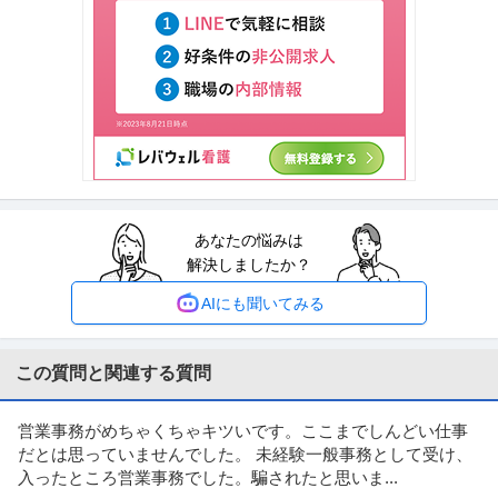
採用 ／ 採用アシスタント
株式会社NSグループ
新着
正社員
未経験OK
昇給あり
スキルアップ
年収300万円〜500万円
【職種】人事＞採用 【業種】サービス＞その他 ※会員属性などに応じ、当該
求人をビズリーチ上で閲覧さ
…続きを見る
提供：ビズリーチ
あなたの悩みは
国際・貿易業務 ／ 「営業事務／東京都」17時退社／実働7時間／
解決しましたか？
聖効貿易株式会社
残業ほぼなし／聖効グループの安定基盤
正社員
土日休み
18時前退社
語学を活かせる
AIにも聞いてみる
年収400万円〜500万円
【職種】管理＞国際・貿易業務 【業種】メーカー＞その他 ※会員属性などに
応じ、当該求人をビズリーチ
…続きを見る
この質問と関連する質問
提供：ビズリーチ
営業事務がめちゃくちゃキツいです。ここまでしんどい仕事
秘書 ／ 「正社員」屋形船の運営会社での事務スタッフ／20代・3
だとは思っていませんでした。 未経験一般事務として受け、
有限会社船宿あみ達
0代活躍中の職場！昇給・賞与ありの好待遇！
入ったところ営業事務でした。騙されたと思いま...
正社員
昇給あり
U・IターンOK
賞与・ボーナスあり