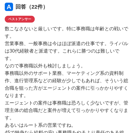
周りからは数こなせばいつか決まるから焦るなと言われて
回答（
22
件）
いますが、心身的に疲労に焦りに不安しかありません。
ベストアンサー
来月まで就活頑張ってみて、ダメなら単発バイトか派遣を
数こなさないと厳しいです。特に事務職は年齢との戦いで
するつもりです。
す。
営業事務、一般事務は今はほぼ派遣の仕事です。ライバル
頑張ればいつか正社員への採用は報われるものなのでしょ
は30代経験者と派遣です。これらに勝つのは難しいで
うか？
す。
なので事務職以外も検討しましょう。
事務職以外のサポート業務、マーケティング系の資料制
作、進行管理系などの経験が少しでもあれば、そういう総
合職を狙った方がエージェントの案件に引っかかりやすく
なります。
エージェントの案件は事務職は恐ろしく少ないですが、管
理主体の総合職だと案件が増えて引っかかりやすくなりま
す。
あるいはルート系の営業ですね。
45で独身なら給料の安い事務職をやるより責任のある総