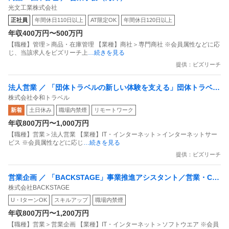
光文工業株式会社
正社員
年間休日110日以上
AT限定OK
年間休日120日以上
年収400万円〜500万円
【職種】管理＞商品・在庫管理 【業種】商社＞専門商社 ※会員属性などに応
じ、当該求人をビズリーチ上
…続きを見る
提供：ビズリーチ
法人営業 ／ 「団体トラベルの新しい体験を支える」団体トラベ
株式会社令和トラベル
ル・サポートスペシャリスト（営業事務）を募集します！
新着
土日休み
職場内禁煙
リモートワーク
年収800万円〜1,000万円
【職種】営業＞法人営業 【業種】IT・インターネット＞インターネットサー
ビス ※会員属性などに応じ
…続きを見る
提供：ビズリーチ
営業企画 ／ 「BACKSTAGE」事業推進アシスタント／営業・C
株式会社BACKSTAGE
S・広報を横断／スピード環境で“ただの事務じゃない”キャリアへ
U・IターンOK
スキルアップ
職場内禁煙
年収800万円〜1,200万円
【職種】営業＞営業企画 【業種】IT・インターネット＞ソフトウエア ※会員