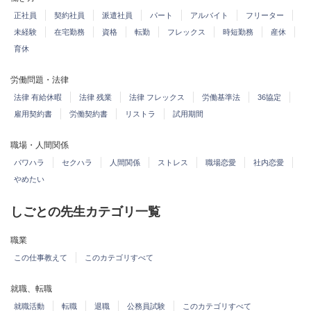
正社員
契約社員
派遣社員
パート
アルバイト
フリーター
未経験
在宅勤務
資格
転勤
フレックス
時短勤務
産休
育休
労働問題・法律
法律 有給休暇
法律 残業
法律 フレックス
労働基準法
36協定
雇用契約書
労働契約書
リストラ
試用期間
職場・人間関係
パワハラ
セクハラ
人間関係
ストレス
職場恋愛
社内恋愛
やめたい
しごとの先生カテゴリ一覧
職業
この仕事教えて
このカテゴリすべて
就職、転職
就職活動
転職
退職
公務員試験
このカテゴリすべて