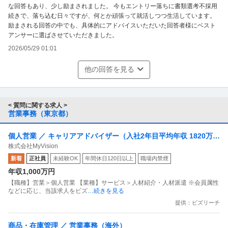
な回答もあり、少し励まされました。 今もエントリー落ちに書類選考不採用
続きで、落ち込む日々ですが、何とか頑張って就活しつつ生活しています。
励まされる回答の中でも、具体的にアドバイスいただいた回答者様にベスト
アンサーに選ばさせていただきました。
2026/05/29 01:01
他の回答を見る
< 質問に関する求人 >
営業事務（東京都）
個人営業 ／ キャリアアドバイザー（入社2年目平均年収 1820万円
株式会社MyVision
／未経験歓迎）
新着
正社員
未経験OK
年間休日120日以上
職場内禁煙
年収1,000万円
【職種】営業＞個人営業 【業種】サービス＞人材紹介・人材派遣 ※会員属性
などに応じ、当該求人をビズ
…続きを見る
提供：ビズリーチ
商品・在庫管理 ／ 営業事務（海外）