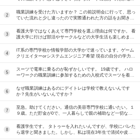
どに興味が強く大きくなるにつれパソコンにの...
職業訓練を受けた方いますか？ この前説明会に行って、思っ
2
ていた流れと少し違ったので実際通われた方の話をお聞きし
たいです！！ 私はパソコン系の職業訓練を受...
看護大学ではなくあえて専門学校を選ぶ理由は何ですか。 看
3
護大学に行けば部活やサークルなどの大学生活も楽しめます
し、専門卒より給料が月一万円ほど差が出ます。...
IT系の専門学校か情報学部の大学かで迷っています。ゲーム
4
クリエイターorシステムエンジニア希望 現在の自分の学力的
に大学は推薦を狙うしかなくて、入学後の四...
スーツで電車に乗るのが恥ずかしいです。 19歳です。 ハロ
5
ーワークの職業訓練に参加するための入校式でスーツを着て
行きます。 面接の時もスーツを着て電車で通...
なぜ職業訓練はあるのにデイトレは学校で教えないんです
6
か？先生がいないんですか？
至急。助けてください。通信の美容専門学校に通いたい。１
7
９歳。ただ貯金が0で、一人暮らしで親の補助など一切なく
余裕がない状態です。そして通信なので奨学金が使...
看護学生です。 タトゥーを入れたいんですが、学校にバレた
8
ら退学と聞きました。しかし、私は現在3年生で清拭や皮下
注などの露出する系の演習はすでに終えています...