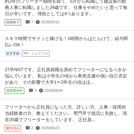
約2年のフリーター期間を経て、5月から転職して建設業の総
務人事に転職しました24歳です。 仕事をやめたいと思って毎
日が辛いです。 理由としては4つあります...
7
2026/05/10
回答終了
スキマ時間でサクッと稼げる！1時間からはたらけて、給与即
払いOK！
おすすめ
PR：シェアフル
27卒NNTです。正社員就職を諦めてフリーターになるべきか
悩んでいます。 私は小学生の頃から希死念慮や強い自己否定
があり、その影響で大学1〜2年生の頃はほ...
3
2026/08/06
回答受付中
フリーターから正社員になった方、詳しい方、人事・採用担
当経験者の方、教えてください。 専門卒で就活に失敗し、現
在20歳でフリーターをしています。 正社員...
2
2026/06/23
解決済み