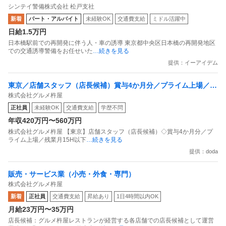
シンテイ警備株式会社 松戸支社
新着
パート・アルバイト
未経験OK
交通費支給
ミドル活躍中
日給1.5万円
日本橋駅前での再開発に伴う人・車の誘導 東京都中央区日本橋の再開発地区
での交通誘導警備をお任せいた
…続きを見る
提供：イーアイデム
東京／店舗スタッフ（店長候補）賞与4か月分／プライム上場／残
株式会社グルメ杵屋
業月15H以下／新店オープン多数
正社員
未経験OK
交通費支給
学歴不問
年収420万円〜560万円
株式会社グルメ杵屋 【東京】店舗スタッフ（店長候補）◇賞与4か月分／プ
ライム上場／残業月15H以下
…続きを見る
提供：doda
販売・サービス業（小売・外食・専門）
株式会社グルメ杵屋
新着
正社員
交通費支給
昇給あり
1日4時間以内OK
月給23万円〜35万円
店長候補：グルメ杵屋レストランが経営する各店舗での店長候補として運営