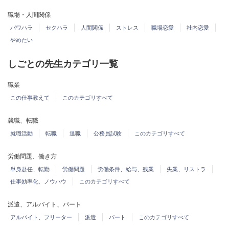
職場・人間関係
パワハラ
セクハラ
人間関係
ストレス
職場恋愛
社内恋愛
やめたい
しごとの先生カテゴリ一覧
職業
この仕事教えて
このカテゴリすべて
就職、転職
就職活動
転職
退職
公務員試験
このカテゴリすべて
労働問題、働き方
単身赴任、転勤
労働問題
労働条件、給与、残業
失業、リストラ
仕事効率化、ノウハウ
このカテゴリすべて
派遣、アルバイト、パート
アルバイト、フリーター
派遣
パート
このカテゴリすべて