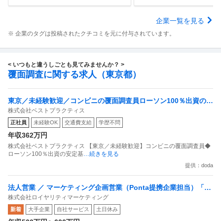
企業一覧を見る
※ 企業のタグは投稿されたクチコミを元に付与されています。
< いつもと違うしごとも見てみませんか？ >
覆面調査に関する求人（東京都）
東京／未経験歓迎／コンビニの覆面調査員ローソン100％出資の安
株式会社ベストプラクティス
定基盤／月５日在宅／残業月10時間
正社員
未経験OK
交通費支給
学歴不問
年収362万円
株式会社ベストプラクティス 【東京／未経験歓迎】コンビニの覆面調査員◆
ローソン100％出資の安定基
…続きを見る
提供：doda
法人営業 ／ マーケティング企画営業（Ponta提携企業担当）「国
株式会社ロイヤリティマーケティング
内最大級の共通ポイントサービスを展開／無駄のない消費社会を
新着
大手企業
自社サービス
土日休み
目指すデータマーケティングカンパニー」