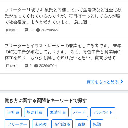
フリーター21歳です 彼氏と同棲していて生活費などは全て彼
氏が払ってくれているのですが、毎日ぼーっとしてるのが暇
で社会復帰しようと考えています。 急に週...
19
2025/05/27
回答終了
フリーターとイラストレーターの兼業をしてる者です。 来年
の確定申告が確定しております。 最近、青色申告と開業届の
存在を知り、もう少し詳しく知りたいと思い、質問させて頂
きました。
5
2026/07/14
回答終了
質問をもっと見る
働き方に関する質問をキーワードで探す
正社員
契約社員
派遣社員
パート
アルバイト
フリーター
未経験
在宅勤務
資格
転勤