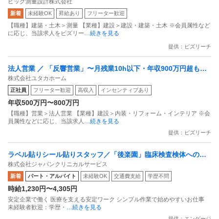
ビッグ測量設計株式会社
ゼロから国家資格の取得が目指せます！／年休122日
新着
未経験OK
昇給あり
フリーター歓迎
【職種】建築・土木＞測量 【業種】建設＞建設・建築・土木 ※会員属性など
に応じ、当該求人をビズリー
…続きを見る
提供：ビズリーチ
法人営業 ／ 「反響営業」〜月残業10h以下・年収900万円超も可
株式会社ユタカホーム
能〜 50年の歴史と成長企業で高収入を実現する
正社員
フリーター歓迎
高収入
インセンティブあり
年収500万円〜800万円
【職種】営業＞法人営業 【業種】建設＞内装・リフォーム・インテリア ※会
員属性などに応じ、当該求人
…続きを見る
提供：ビズリーチ
ラベル貼りシール貼りスタッフ／「後楽園」臨床検査検体へのラ
株式会社ジャパンクリニカルサービス
ベル貼りシール貼りスタッフ
新着
パート・アルバイト
未経験OK
交通費支給
学歴不問
時給1,230円〜4,305円
安定企業で働く 医療を支える安定ワーク シンプル作業で始めやすいお仕事
未経験者歓迎：学歴・
…続きを見る
提供：エンゲージ