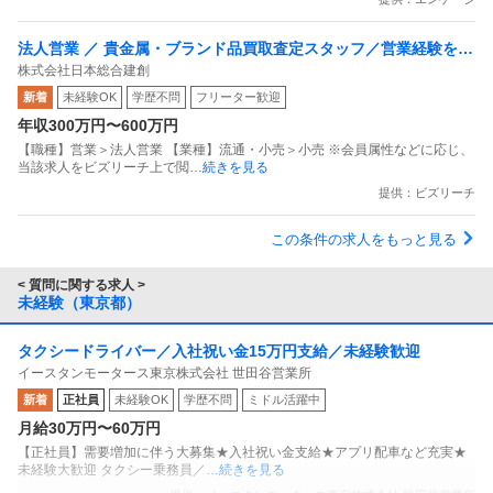
法人営業 ／ 貴金属・ブランド品買取査定スタッフ／営業経験を活
株式会社日本総合建創
かして年収アップ！
新着
未経験OK
学歴不問
フリーター歓迎
年収300万円〜600万円
【職種】営業＞法人営業 【業種】流通・小売＞小売 ※会員属性などに応じ、
当該求人をビズリーチ上で閲
…続きを見る
提供：ビズリーチ
この条件の求人をもっと見る
< 質問に関する求人 >
未経験（東京都）
タクシードライバー／入社祝い金15万円支給／未経験歓迎
イースタンモータース東京株式会社 世田谷営業所
新着
正社員
未経験OK
学歴不問
ミドル活躍中
月給30万円〜60万円
【正社員】需要増加に伴う大募集★入社祝い金支給★アプリ配車など充実★
未経験大歓迎 タクシー乗務員／
…続きを見る