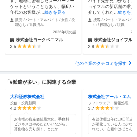
す、地域に密着したスーパーマー
バイト先が見つからず、
ケットということもあり、幅広い
ョイフルの新店舗の求人
年代のお客様が
…
続きを見る
介してくれた
…
続きを見
販売 / パート・アルバイト / 女性 / 役
接客 / パート・アルバイト 
職なし / 退職済み
い / 役職なし / 現職
2026年頃の話
20
株式会社ヨークベニマル
株式会社ジョイフル
3.5
2.8
他の企業のクチコミを探す
「#派遣が多い」に関連する企業
大和証券株式会社
株式会社アール・エム
投信・投資顧問
ソフトウェア・情報処理
4.0
3.7
お客様の資産価値最大化、手数料
有給休暇は年に10日間支
ビジネスはやめたといいながら、
が消化している人は少ない
募集物を売り捌く、とにか
…
れない。在籍中はほとん
…