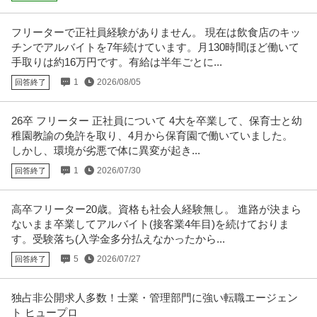
フリーターで正社員経験がありません。 現在は飲食店のキッ
チンでアルバイトを7年続けています。月130時間ほど働いて
手取りは約16万円です。有給は半年ごとに...
1
2026/08/05
回答終了
26卒 フリーター 正社員について 4大を卒業して、保育士と幼
稚園教諭の免許を取り、4月から保育園で働いていました。
しかし、環境が劣悪で体に異変が起き...
1
2026/07/30
回答終了
高卒フリーター20歳。資格も社会人経験無し。 進路が決まら
ないまま卒業してアルバイト(接客業4年目)を続けておりま
す。受験落ち(入学金多分払えなかったから...
5
2026/07/27
回答終了
独占非公開求人多数！士業・管理部門に強い転職エージェン
ト ヒュープロ