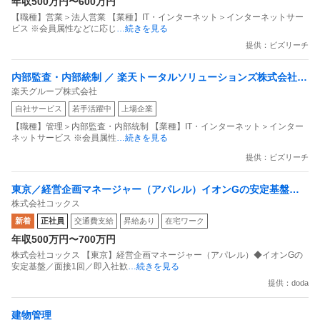
年収500万円〜600万円
【職種】営業＞法人営業 【業種】IT・インターネット＞インターネットサー
ビス ※会員属性などに応じ
…続きを見る
提供：ビズリーチ
内部監査・内部統制 ／ 楽天トータルソリューションズ株式会社
楽天グループ株式会社
戦略事業コンプライアンス支援部 業務統制支援課：ショップコン
自社サービス
若手活躍中
上場企業
プライアンス推進担当（SBCSD）
【職種】管理＞内部監査・内部統制 【業種】IT・インターネット＞インター
ネットサービス ※会員属性
…続きを見る
提供：ビズリーチ
東京／経営企画マネージャー（アパレル）イオンGの安定基盤／
株式会社コックス
面接1回／即入社歓迎
新着
正社員
交通費支給
昇給あり
在宅ワーク
年収500万円〜700万円
株式会社コックス 【東京】経営企画マネージャー（アパレル）◆イオンGの
安定基盤／面接1回／即入社歓
…続きを見る
提供：doda
建物管理