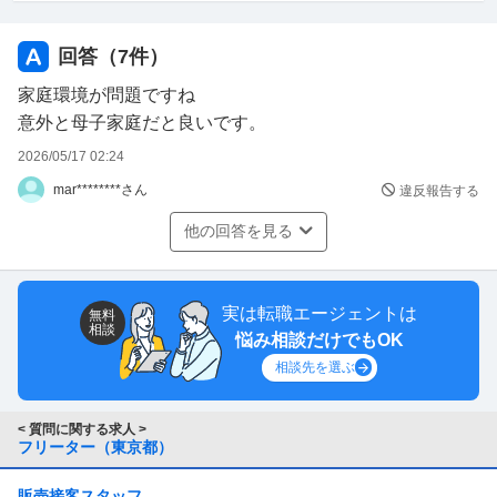
門は奨学金のみ、バイトをしながら生きていくことは可能
でしょうか、現実的でしょうか
回答（
7
件）
家庭環境が問題ですね
意外と母子家庭だと良いです。
2026/05/17 02:24
mar********さん
違反報告する
他の回答を見る
実は転職エージェントは
無料
相談
悩み相談だけでもOK
相談先を選ぶ
< 質問に関する求人 >
フリーター（東京都）
販売接客スタッフ