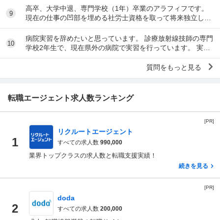
高卒、大学中退、専門学校（1年）卒業のアラフィフです。
9
現在の仕事の凹部を埋める社労士資格を取って将来独立した
いと考えています。 上述のとおり高卒なので現...
病院実習を辞めたいと思っています。 診療放射線技師の専門
10
学校2年生で、現在県外の病院で実習を行っています。 実習
はまだ始まったばかりですが、この気持ち...
質問をもっと見る
転職エージェント求人数ランキング
[PR]
リクルートエージェント
1
すべての求人数
990,000
業界トップクラスの求人数と転職支援実績！
続きを見る
[PR]
doda
2
すべての求人数
200,000