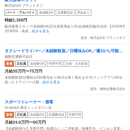
株式会社K-ブランドオフ
パート・アルバイト
未経験OK
交通費支給
昇給あり
時給1,350円
販売接客スタッフ/未経験OK/正社員登用あり/社会保険完備/渋谷区 【2026年5
月OPEN・未経
…続きを見る
提供：株式会社K-ブランドオフ
タクシードライバー／未経験歓迎／日曜休みOK／週3から可能／
春駒交通株式会社
賞与あり
新着
正社員
未経験OK
学歴不問
主婦・主夫歓迎
月給35万円〜75万円
未経験歓迎/日曜休みOK/賞与あり/休日が多く取れます/タクシーアプリGOを
使ったドライバー(1勤
…続きを見る
提供：春駒交通株式会社
スポーツトレーナー・接客
Dr.stretch 東京ミッドタウン店
新着
正社員
未経験OK
交通費支給
学歴不問
月給24.6万円〜60万円
【未経験98％】学歴不問／転勤なし／二卒歓迎／各種手当・インセン充実／