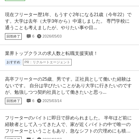
個人営業 ／ 「未経験歓迎」リゾートクラブ会員権営業
株式会社ジャパン・トータル・クラブ
現在フリーター歴1年、もうすぐ2年になる21歳（今年22）で
正社員
未経験OK
U・IターンOK
上場企業
す。大学は去年（大学3年から）中退しました。 専門学校に
【職種】営業＞個人営業 【業種】サービス＞ホテル ※会員属性などに応じ、
通うことも考えましたが、やりたい事や目...
当該求人をビズリーチ上で閲
…続きを見る
6
2026/05/03
回答終了
提供：ビズリーチ
法人営業 ／ 「未経験歓迎」異業種からの転職者多数！不動産仕入
業界トップクラスの求人数と転職支援実績！
株式会社ハウスドゥ・ジャパン
れ営業職（BtoB）東証プライム上場グループ残業月平均10h未
おすすめ
PR：リクルートエージェント
新着
未経験OK
東証一部上場企業
自社サービス
満・年休128日以上可
年収800万円
高卒フリーターの25歳、男です。正社員として働いた経験は
【職種】営業＞法人営業 【業種】不動産＞デベロッパー ※会員属性などに応
ないです。 自分は学びたいことがあり大学に行きたいのです
じ、当該求人をビズリーチ上
…続きを見る
が、勉強しつつ契約社員として働きたいと思っ...
提供：ビズリーチ
6
2025/03/14
回答終了
東京／大田区／生産管理 ／未経験歓迎／年休122日（土日祝休）
池上通信機株式会社
フリーターのバイトに即日で辞められました。 半年ほど前に
新着
正社員
未経験OK
交通費支給
学歴不問
経験者として入ってきた人で、家が近くバイトの中で唯一の
年収570万円〜670万円
フリーターということもあり、急なシフトの穴埋めにも積極
池上通信機株式会社 【東京／大田区】生産管理 ※未経験歓迎／年休122日
的に貢献してくれていました。