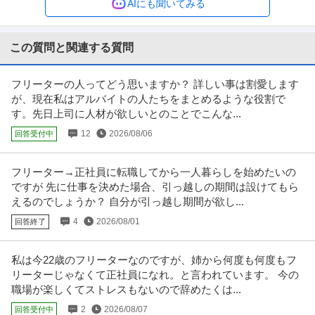
年収400万円〜600万円
AIにも聞いてみる
【職種】管理＞物流企画・物流管理 【業種】IT・インターネット＞インター
ネットサービス ※会員属性
…続きを見る
提供：ビズリーチ
この質問と関連する質問
未経験からIT業界へ！IT事務・プロジェクトサポート／月給24.3
フリーターの人ってどう思いますか？ 詳しい事は割愛します
株式会社TechRoad
万円～／土日祝休み／一部リモートあり／新宿駅
が、現在私はアルバイトの人たちをまとめるような役割で
新着
正社員
未経験OK
交通費支給
学歴不問
す。先日上司に人材が欲しいとのことでこんな...
月給24.3万円〜27.3万円
12
2026/08/06
回答受付中
未経験からIT業界へ！IT事務・プロジェクトサポート/月給24.3万円～/土日祝
休み/一部リモート
…続きを見る
提供：株式会社TechRoad
フリーター→正社員に転職してから一人暮らしを始めたいの
ですが 先に仕事を決めた場合、引っ越しの期間は設けてもら
臨床開発 ／ 「未経験募集」臨床開発職（CRA／CRC職）
えるのでしょうか？ 自分が引っ越し期間が欲し...
株式会社ワールドインテック
4
2026/08/01
回答終了
正社員
未経験OK
ミドル活躍中
ブランクOK
年収400万円〜700万円
私は今22歳のフリーターなのですが、姉から何度も何度もフ
【職種】研究・臨床開発・治験＞臨床開発 【業種】メディカル＞医薬品メー
リーターじゃなくて正社員になれ。と言われています。 今の
カー ※会員属性などに応じ、
…続きを見る
職場が楽しくてストレスもないので辞めたくは...
提供：ビズリーチ
2
2026/08/07
回答受付中