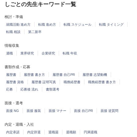
しごとの先生キーワード一覧
検討・準備
就職活動 進め方
転職 進め方
転職 スケジュール
転職 タイミング
転職 相談
第二新卒
情報収集
適職
業界研究
企業研究
転職 年収
書類作成・応募
履歴書
履歴書 書き方
履歴書 自己PR
履歴書 志望動機
履歴書 資格
履歴書 証明写真
職務経歴書
職務経歴書 書き方
応募
応募後 流れ
書類選考
面接・選考
面接 NG
面接 服装
面接 マナー
面接 自己PR
面接 逆質問
内定・退職・入社
内定承諾
内定辞退
退職届
退職願
円満退職