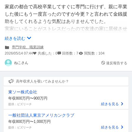
家庭の都合で高校卒業してすぐに専門に行けず、親に卒業
した後にもう一度言ったのですが今更？と言われて金銭援
助をしてくれるような気配はありませんでした。
実家にいることがストレスだったので友達の家に居候させ
てもらっています。
続きを読む
家賃も光熱費も折半していて食費なども個人でまかなっ
専門学校、職業訓練
て、コンビニで働いているのですが月10万もいかなくて
2026/05/14 07:44
共感した：
0
回答数：
7
閲覧数：
104
貯金は厳しい状況です。
ねこさん
違反報告する
派遣を何個か受けたのですが、会社の方と顔合わせ寸前ま
では毎回行くけど、未経験より経験者の方が優遇されるよ
高年収求人を覗いてみませんか？
うで、求人には未経験歓迎と書いているのに最終まで行っ
東ソー株式会社
て結局経験ある方が良いようでお力になれずすみませんと
年収800万円〜900万円
言われてしまいます。
続きを見る
提供：ビズリーチ
正社員になったとしても、1年稼いで1年で県外に行く と
一般社団法人東京アメリカンクラブ
いう感じになってしまうので応募が難しいです、、、とり
年収800万円〜1,000万円
あえず専門に行き資格をとって県外に行ってやりたい仕事
続きを見る
提供：ビズリーチ
をしたいのですが、一人暮らし費用をなんとか貯めて、専