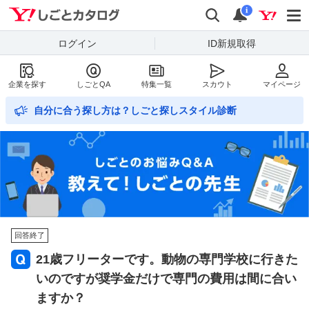
Yahoo!しごとカタログ
検索
通知数
i
ログイン
ID新規取得
企業を探す
しごとQA
特集一覧
スカウト
マイページ
自分に合う探し方は？しごと探しスタイル診断
回答終了
21歳フリーターです。動物の専門学校に行きた
いのですが奨学金だけで専門の費用は間に合い
ますか？