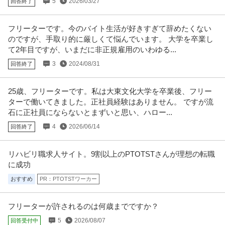
5
2026/03/27
回答終了
（土日祝休） 【仕事内容】
…続きを見る
提供：doda
フリーターです。今のバイト生活が好きすぎて辞めたくない
この条件の求人をもっと見る
のですが、手取り的に厳しくて悩んでいます。 大学を卒業し
て2年目ですが、いまだに非正規雇用のいわゆる...
3
2024/08/31
回答終了
25歳、フリーターです。私は大東文化大学を卒業後、フリー
ターで働いてきました。正社員経験はありません。 ですが流
石に正社員にならないとまずいと思い、ハロー...
4
2026/06/14
回答終了
リハビリ職求人サイト。9割以上のPTOTSTさんが理想の転職
に成功
おすすめ
PR：PTOTSTワーカー
フリーターが許されるのは何歳までですか？
5
2026/08/07
回答受付中