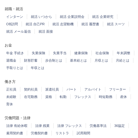
就職・就活
インターン
就活 いつから
就活 企業説明会
就活 企業研究
OB訪問
就活 自己PR
就活 志望動機
就活 履歴書
就活 スーツ
就活 メール返信
就活 面接
お金
年金 手続き
失業保険
失業手当
健康保険
社会保険
年末調整
退職金
財形貯蓄
歩合制とは
基本給とは
月収とは
月給とは
手取りとは
年収とは
働き方
正社員
契約社員
派遣社員
パート
アルバイト
フリーター
未経験
在宅勤務
資格
転勤
フレックス
時短勤務
産休
育休
労働問題・法律
法律 有給休暇
法律 残業
法律 フレックス
労働基準法
36協定
雇用契約書
労働契約書
リストラ
試用期間