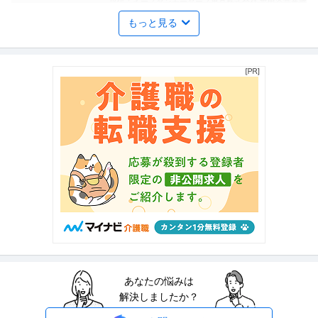
提供：イースタンモータース東京株式会社 世田谷営業所
もっと見る
不動産企画・不動産開発 ／ 「施設管理_退去立会スタッフ」未経
株式会社TFC
験歓迎／直行直帰可／10時始業／年休120日以上／18期連続黒字
新着
正社員
未経験OK
学歴不問
昇給あり
年収500万円〜700万円
【職種】不動産＞不動産企画・不動産開発 【業種】不動産＞不動産仲介 ※会
員属性などに応じ、当該求人
…続きを見る
提供：ビズリーチ
経理（財務会計） ／ 「池袋」経理・総務／未経験からもチャレン
三和タジマ株式会社
ジ可／年休125日／土日祝休／残業月20H程度／上場G
未経験OK
ミドル活躍中
産休・育休実績あり
【職種】管理＞経理（財務会計） 【業種】メーカー＞その他 ※会員属性など
に応じ、当該求人をビズリー
…続きを見る
提供：ビズリーチ
物流企画・物流管理 ／ 「未経験者9割以上！」物流センター内の
あなたの悩みは
アマゾンジャパン合同会社（ポテンシャルセグメント）
工程管理／年間休日120日／女性活躍中
解決しましたか？
新着
未経験OK
学歴不問
U・IターンOK