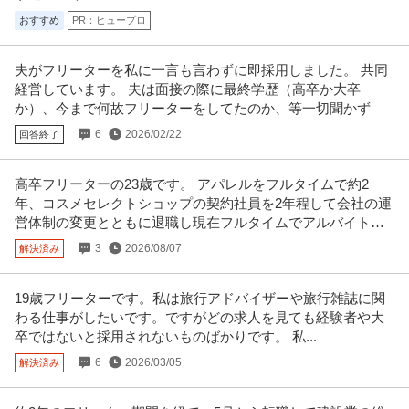
おすすめ
PR：ヒュープロ
夫がフリーターを私に一言も言わずに即採用しました。 共同
経営しています。 夫は面接の際に最終学歴（高卒か大卒
か）、今まで何故フリーターをしてたのか、等一切聞かず
6
2026/02/22
回答終了
高卒フリーターの23歳です。 アパレルをフルタイムで約2
年、コスメセレクトショップの契約社員を2年程して会社の運
営体制の変更とともに退職し現在フルタイムでアルバイトを
しています。
3
2026/08/07
解決済み
19歳フリーターです。私は旅行アドバイザーや旅行雑誌に関
わる仕事がしたいです。ですがどの求人を見ても経験者や大
卒ではないと採用されないものばかりです。 私...
6
2026/03/05
解決済み