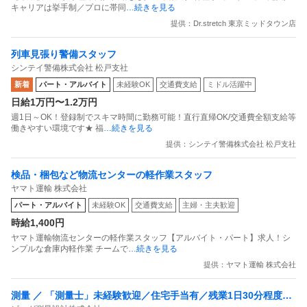
キャリアは挙手制／プロに帯同
…続きを見る
提供：Dr.stretch 東京ミッドタウン店
列車見張り警備スタッフ
シンテイ警備株式会社 松戸支社
新着
パート・アルバイト
未経験OK
交通費支給
ミドル活躍中
日給1万円〜1.2万円
週1日～OK！登録制でスキマ時間に勤務可能！直行直帰OK/交通費全額支給等
働きやすい環境です★ 福
…続きを見る
提供：シンテイ警備株式会社 松戸支社
検品・梱包など物流センターの軽作業スタッフ
ヤマト運輸 株式会社
パート・アルバイト
未経験OK
交通費支給
主婦・主夫歓迎
時給1,400円
ヤマト運輸物流センターの軽作業スタッフ【アルバイト・パート】求人！シ
ンプルな倉庫内軽作業 チームで
…続きを見る
提供：ヤマト運輸 株式会社
測量 ／ 「測量士」未経験歓迎／住宅手当有／残業1日30分程度／