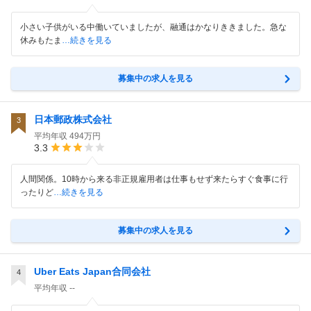
小さい子供がいる中働いていましたが、融通はかなりききました。急な
休みもたま
…続きを見る
募集中の求人を見る
日本郵政株式会社
3
平均年収
494万円
3.3
人間関係。10時から来る非正規雇用者は仕事もせず来たらすぐ食事に行
ったりど
…続きを見る
募集中の求人を見る
Uber Eats Japan合同会社
4
平均年収
--