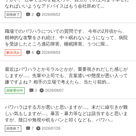
なればいいようなアドバイスはもう会社辞めて...
2
2026/08/02
回答終了
職場でのパワハラについての質問です。 今年の2月頃から、
精神的な攻撃をされ続け、中々眠れないようになって、病院
を受診したところ適応障害。睡眠障害。うつに限...
4
2026/08/03
解決済み
最近はパワハラとかモラルとかが、重要視されだした感じが
しますが…。先輩や上司でも、言葉遣いや態度が悪い人って
嫌ですよね？ 相手の立場で考えたら、当たり前的...
3
2026/08/07
回答受付中
パワハラはする方が悪いと思いますが…。未だに線引きが難
しい気もしますが…。暴言・暴力等などは該当すると思いま
すが、陰口や無視や机をバンと叩くなども、パワハ...
7
2026/07/28
回答終了