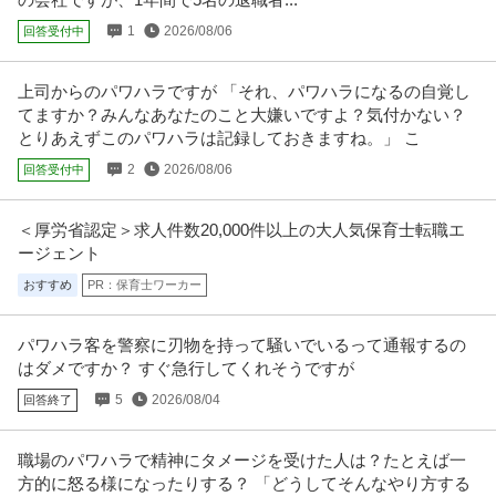
この条件の求人をもっと見る
1
2026/08/06
回答受付中
上司からのパワハラですが 「それ、パワハラになるの自覚し
てますか？みんなあなたのこと大嫌いですよ？気付かない？
とりあえずこのパワハラは記録しておきますね。」 こ
2
2026/08/06
回答受付中
＜厚労省認定＞求人件数20,000件以上の大人気保育士転職エ
ージェント
おすすめ
PR：保育士ワーカー
パワハラ客を警察に刃物を持って騒いでいるって通報するの
はダメですか？ すぐ急行してくれそうですが
5
2026/08/04
回答終了
職場のパワハラで精神にタメージを受けた人は？たとえば一
方的に怒る様になったりする？ 「どうしてそんなやり方する