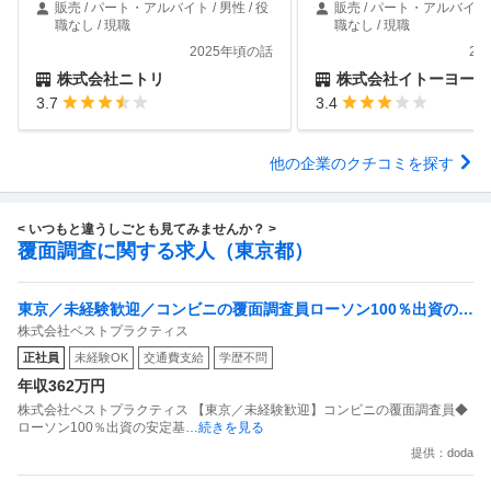
販売 / パート・アルバイト / 男性 / 役
販売 / パート・アルバイト /
職なし / 現職
職なし / 現職
2025年頃の話
20
株式会社ニトリ
株式会社イトーヨーカ
3.7
3.4
他の企業のクチコミを探す
< いつもと違うしごとも見てみませんか？ >
覆面調査に関する求人（東京都）
東京／未経験歓迎／コンビニの覆面調査員ローソン100％出資の安
株式会社ベストプラクティス
定基盤／月５日在宅／残業月10時間
正社員
未経験OK
交通費支給
学歴不問
年収362万円
株式会社ベストプラクティス 【東京／未経験歓迎】コンビニの覆面調査員◆
ローソン100％出資の安定基
…続きを見る
提供：doda