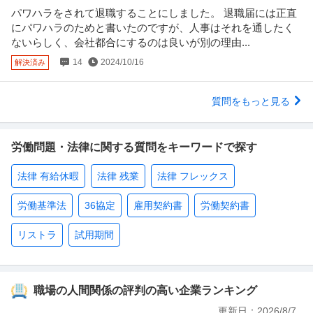
パワハラをされて退職することにしました。 退職届には正直
にパワハラのためと書いたのですが、人事はそれを通したく
ないらしく、会社都合にするのは良いが別の理由...
14
2024/10/16
解決済み
質問をもっと見る
労働問題・法律に関する質問をキーワードで探す
法律 有給休暇
法律 残業
法律 フレックス
労働基準法
36協定
雇用契約書
労働契約書
リストラ
試用期間
職場の人間関係の評判の高い企業ランキング
更新日：
2026/8/7