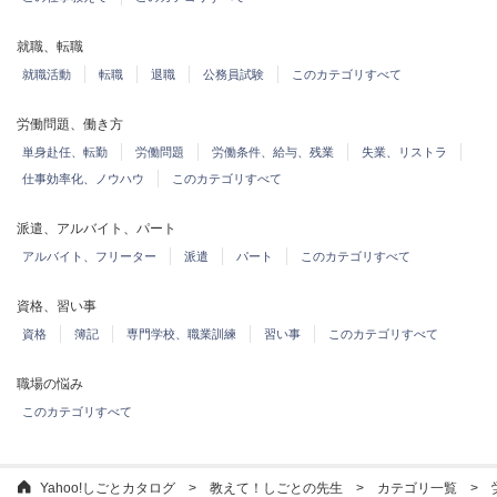
就職、転職
就職活動
転職
退職
公務員試験
このカテゴリすべて
労働問題、働き方
単身赴任、転勤
労働問題
労働条件、給与、残業
失業、リストラ
仕事効率化、ノウハウ
このカテゴリすべて
派遣、アルバイト、パート
アルバイト、フリーター
派遣
パート
このカテゴリすべて
資格、習い事
資格
簿記
専門学校、職業訓練
習い事
このカテゴリすべて
職場の悩み
このカテゴリすべて
Yahoo!しごとカタログ
教えて！しごとの先生
カテゴリ一覧