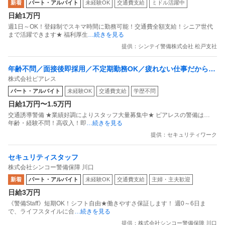
新着
パート・アルバイト
未経験OK
交通費支給
ミドル活躍中
日給1万円
週1日～OK！登録制でスキマ時間に勤務可能！交通費全額支給！シニア世代
まで活躍できます★ 福利厚生
…続きを見る
提供：シンテイ警備株式会社 松戸支社
年齢不問／面接後即採用／不定期勤務OK／疲れない仕事だから無
株式会社ピアレス
理なく稼げる／頑張れば月20万～30万も目指せます／穴場のバイ
パート・アルバイト
未経験OK
交通費支給
学歴不問
ト探しはピアレス警備へ
日給1万円〜1.5万円
交通誘導警備 ★業績好調によりスタッフ大量募集中★ ピアレスの警備は…
年齢・経験不問！高収入！即
…続きを見る
提供：セキュリティワーク
セキュリティスタッフ
株式会社シンコー警備保障 川口
新着
パート・アルバイト
未経験OK
交通費支給
主婦・主夫歓迎
日給3万円
《警備Staff》短期OK！シフト自由★働きやすさ保証します！ 週0～6日ま
で、ライフスタイルに合
…続きを見る
提供：株式会社シンコー警備保障 川口