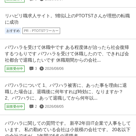
年収360万円〜450万円
新日本テクトス株式会社 インフラエンジニア◇残業少なめ・土日祝休み／充
実の教育制度／NW・サーバー
…続きを見る
リハビリ職求人サイト。9割以上のPTOTSTさんが理想の転職
提供：doda
に成功
おすすめ
PR：PTOTSTワーカー
東京／施工管理／土日祝休み・残業10～20H創業360年のプライム
株式会社ＹＵＡＳＡ
上場 老舗商社
新着
正社員
交通費支給
学歴不問
昇給あり
パワハラを受けて休職中です ある程度体が治ったら社会復帰
するつもりです パワハラを受けて休職したので、できれば会
年収607万円〜990万円
社都合で退職したいです 休職期間からの会社...
株式会社ＹＵＡＳＡ 【東京】施工管理※土日祝休み・残業10～20H◆創業36
0年のプライム上場 老
…続きを見る
3
2026/08/06
回答受付中
提供：doda
パワハラについて 1、パワハラ被害に、あった事を理由に退
羽田空港／施設保全サポート年休126日／土日祝休／残業10H以下
職した場合は、退職後に何年すれば時効に、なりますか？
株式会社スタッド
／内勤9割／安定性が強みの建コン
2、パワハラに、あって退職してから何年以...
正社員
交通費支給
昇給あり
ミドル活躍中
2
2026/08/05
回答受付中
年収400万円〜620万円
株式会社スタッド ＜羽田空港＞施設保全サポート◆年休126日／土日祝休／
残業10H以下／内勤9割／
…続きを見る
パワハラに関しての質問です。 新卒2年目IT企業で人事をして
提供：doda
います。 私の勤めている会社は小規模の会社です。 20名以下
の会社ですが、1年間で5名の退職者...