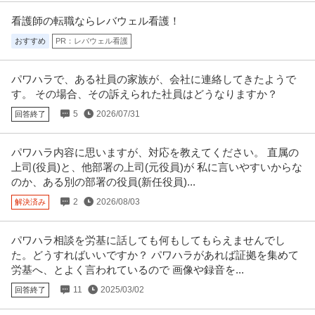
看護師の転職ならレバウェル看護！
おすすめ
PR：レバウェル看護
パワハラで、ある社員の家族が、会社に連絡してきたようで
す。 その場合、その訴えられた社員はどうなりますか？
5
2026/07/31
回答終了
パワハラ内容に思いますが、対応を教えてください。 直属の
上司(役員)と、他部署の上司(元役員)が 私に言いやすいからな
のか、ある別の部署の役員(新任役員)...
2
2026/08/03
解決済み
パワハラ相談を労基に話しても何もしてもらえませんでし
た。どうすればいいですか？ パワハラがあれば証拠を集めて
労基へ、とよく言われているので 画像や録音を...
11
2025/03/02
回答終了