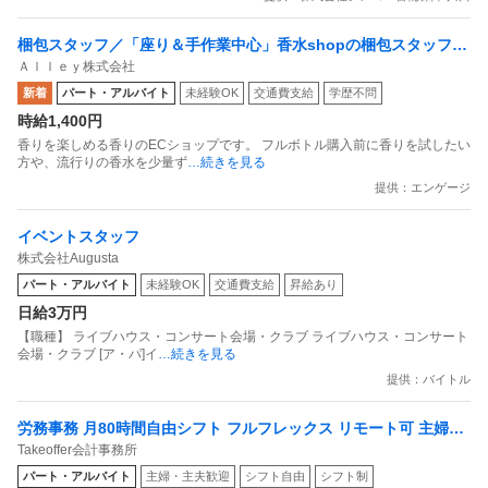
梱包スタッフ／「座り＆手作業中心」香水shopの梱包スタッフ
Ａｌｌｅｙ株式会社
副業OK 週1日からOK 1日1時間からOK
新着
パート・アルバイト
未経験OK
交通費支給
学歴不問
時給1,400円
香りを楽しめる香りのECショップです。 フルボトル購入前に香りを試したい
方や、流行りの香水を少量ず
…続きを見る
提供：エンゲージ
イベントスタッフ
株式会社Augusta
パート・アルバイト
未経験OK
交通費支給
昇給あり
日給3万円
【職種】 ライブハウス・コンサート会場・クラブ ライブハウス・コンサート
会場・クラブ [ア・パ]イ
…続きを見る
提供：バイトル
労務事務 月80時間自由シフト フルフレックス リモート可 主婦活
Takeoffer会計事務所
躍中
パート・アルバイト
主婦・主夫歓迎
シフト自由
シフト制