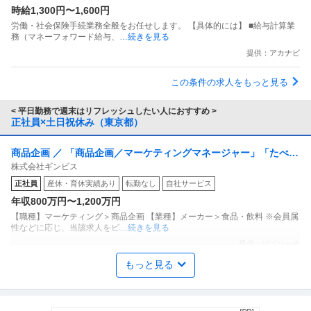
時給1,300円〜1,600円
労働・社会保険手続業務全般をお任せします。 【具体的には】 ■給与計算業
務（マネーフォワード給与、
…続きを見る
提供：アカナビ
この条件の求人をもっと見る
< 平日勤務で週末はリフレッシュしたい人におすすめ >
正社員×土日祝休み（東京都）
商品企画 ／ 「商品企画／マーケティングマネージャー」「たべっ
株式会社ギンビス
子どうぶつ」でお馴染みのお菓子メーカー ギンビス「「しみチョ
正社員
産休・育休実績あり
転勤なし
自社サービス
ココーン」「アスパラガス」などのロングセラー商品を製造／土
年収800万円〜1,200万円
日祝休み／転勤なし／勤務地日本橋」（株式会社ギンビス）
【職種】マーケティング＞商品企画 【業種】メーカー＞食品・飲料 ※会員属
性などに応じ、当該求人をビ
…続きを見る
提供：ビズリーチ
もっと見る
年収1000万円も可能×土日祝休み／外国人人材紹介の法人営業／
上野グループホールディングス株式会社
マネジメント業務
正社員
交通費支給
土日休み
介護休暇あり