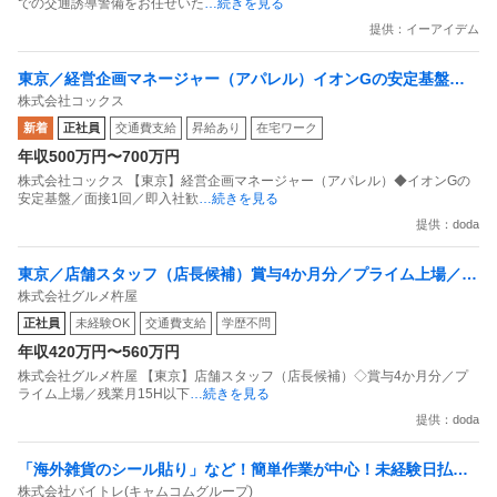
での交通誘導警備をお任せいた
…続きを見る
提供：イーアイデム
東京／経営企画マネージャー（アパレル）イオンGの安定基盤／
株式会社コックス
面接1回／即入社歓迎
新着
正社員
交通費支給
昇給あり
在宅ワーク
年収500万円〜700万円
株式会社コックス 【東京】経営企画マネージャー（アパレル）◆イオンGの
安定基盤／面接1回／即入社歓
…続きを見る
提供：doda
東京／店舗スタッフ（店長候補）賞与4か月分／プライム上場／残
株式会社グルメ杵屋
業月15H以下／新店オープン多数
正社員
未経験OK
交通費支給
学歴不問
年収420万円〜560万円
株式会社グルメ杵屋 【東京】店舗スタッフ（店長候補）◇賞与4か月分／プ
ライム上場／残業月15H以下
…続きを見る
提供：doda
「海外雑貨のシール貼り」など！簡単作業が中心！未経験日払い
株式会社バイトレ(キャムコムグループ)
OK！簡単