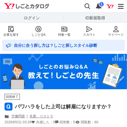
Yahoo!しごとカタログ
検索
通知数
i
ログイン
ID新規取得
企業を探す
しごとQA
特集一覧
スカウト
マイページ
自分に合う探し方は？しごと探しスタイル診断
回答終了
パワハラをした上司は解雇になりますか？
労働問題
失業、リストラ
2026/05/11 03:26
共感した：
0
回答数：
5
閲覧数：
60