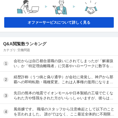
オファーサービスについて詳しく見る
Q&A閲覧数ランキング
カテゴリ:
労働問題
会社からは自己都合退職の扱いにされてしまったが「解雇扱
1
い」か「特定理由離職者」に労基やハローワークに数字を具
体的な法律による根拠にのっとって覆した例を教え...
経歴詐称（うつ病と偽り通学）が会社に発覚し、神戸から那
2
覇への即時転勤・職種変更。これは人事権の濫用になります
か？ 中途採用で大手企業に入社して9ヶ月にな...
先日の熊本の地震でイオンモールや日本製紙の工場で亡くな
3
られた方や怪我をされた方がいらっしゃいますが、彼らは皆
さん従業員との事。 このような場合、労災になる...
風俗嬢です。 職場のスタッフから注意喚起として以下のこと
4
を言われました。 誰がではなく、ここ最近全体的に不期限は