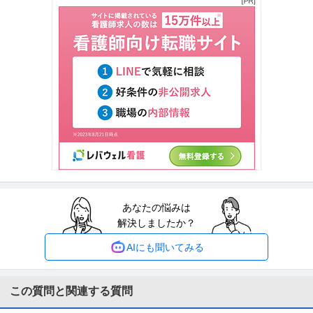
月給47万円〜62.5万円
【年収1000万円も可能×土日祝休み】外国人人材紹介の法人営業｜マネジメ
ント業務 【高収入！稼ぐな
…続きを見る
提供：上野グループホールディングス株式会社
経理（財務会計） ／ 経理／土日祝休み／服装自由／賞与4か月分
株式会社林電子
／平均年齢30代／残業月10時間
正社員
交通費支給
昇給あり
在宅ワーク
年収300万円〜500万円
【職種】管理＞経理（財務会計） 【業種】IT・インターネット＞ソフトウエ
ア ※会員属性などに応じ、
…続きを見る
提供：ビズリーチ
あなたの悩みは
サビ管 研修修了証必須／サービス管理責任者／土日祝休み／就労
解決しましたか？
株式会社Kaien/Kaien秋葉原
移行・定着支援
正社員
交通費支給
昇給あり
土日休み
AIにも聞いてみる
月給31.8万円〜38.9万円
就労移行支援事業所にてサービス管理責任者の募集です＠千代田区 【業務内
容】 就労移行支援事業所にお
…続きを見る
この質問と関連する質問
提供：ケア人材バンク