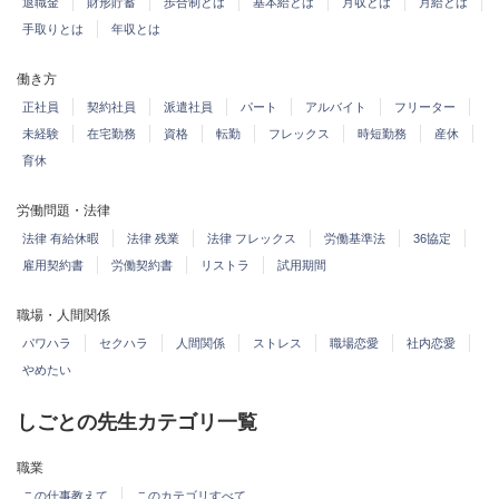
退職金
財形貯蓄
歩合制とは
基本給とは
月収とは
月給とは
手取りとは
年収とは
働き方
正社員
契約社員
派遣社員
パート
アルバイト
フリーター
未経験
在宅勤務
資格
転勤
フレックス
時短勤務
産休
育休
労働問題・法律
法律 有給休暇
法律 残業
法律 フレックス
労働基準法
36協定
雇用契約書
労働契約書
リストラ
試用期間
職場・人間関係
パワハラ
セクハラ
人間関係
ストレス
職場恋愛
社内恋愛
やめたい
しごとの先生カテゴリ一覧
職業
この仕事教えて
このカテゴリすべて