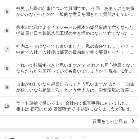
当然・表更、案内時間の遅れが多く感じ...
被災した際の仕事について質問です。 今回、あまりにも納得
5
がいかなかったので一般的な意見を聞きたく質問させていた
だきました。 職種は営業になります。 内...
熊本の地震によるイオンモール熊本の爆発事故で亡くなった
6
従業員と日本製紙八代工場の生き埋めになって亡くなった作
業員は労災が認められるのですか？
社内ニートになってしまいました。私の責任でしょうか？ ・
7
中途で入社、入社後は部署の最前線で働く要員だった ↓ ・入
社2人目で妊娠し、産休育休を合わせて2...
これって転職すべきと思いますか？ それとも居心地悪くない
8
ならだらだら居座っていても良いでしょうか？ 現在、1年半
前ぐらいに産休育休から復帰し時短勤務で働い...
自由が欲しいなら起業しろってどう思いますか また、「自由
9
が欲しいなら起業しろ」という考え方は、労働環境の改善が
不要だという意味にはならないと思うのですが
ヤマト運輸で働いてます 会社内で傷害事件にあいました。
10
相手は 初犯のため 基礎猶予で 不起訴になりましたが 私は怪
我をしています。 会社は不起訴になった...
質問をもっと見る