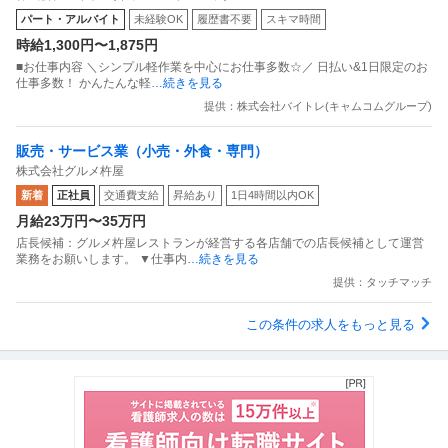
パート・アルバイト
未経験OK
履歴書不要
スキマ時間
時給1,300円〜1,875円
■お仕事内容 ＼シンプル軽作業を中心にお仕事多数☆／ 日払い&1日限定のお
仕事多数！ かんたんな軽
…続きを見る
提供：株式会社バイトレ(キャムコムグループ)
販売・サービス業（小売・外食・専門）
株式会社グルメ杵屋
新着
正社員
交通費支給
昇給あり
1日4時間以内OK
月給23万円〜35万円
店長候補：グルメ杵屋レストランが経営する各店舗での店長候補として運営
業務をお願いします。 ▼仕事内
…続きを見る
提供：タッチマッチ
この条件の求人をもっと見る