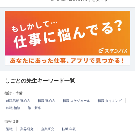
しごとの先生キーワード一覧
検討・準備
就職活動 進め方
転職 進め方
転職 スケジュール
転職 タイミング
転職 相談
第二新卒
情報収集
適職
業界研究
企業研究
転職 年収