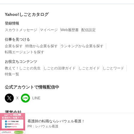
Yahoo!しごとカタログ
登録情報
スカウトメッセージ
マイページ
Web履歴書
配信設定
仕事を見つける
企業を探す
特徴から企業を探す
ランキングから企業を探す
転職エージェントを探す
お役立ちコンテンツ
教えて！しごとの先生
しごとの法律ガイド
しごとガイド
しごとワード
特集一覧
公式アカウントで情報配信中
X
LINE
運営会社
LINEヤフー株式会社
看護師の転職ならレバウェル看護！
PR：
レバウェル看護
当社は、クチコミの内容およびこれを利用した結果について、何ら保証するもので
はなく、一切の責任を負いません。