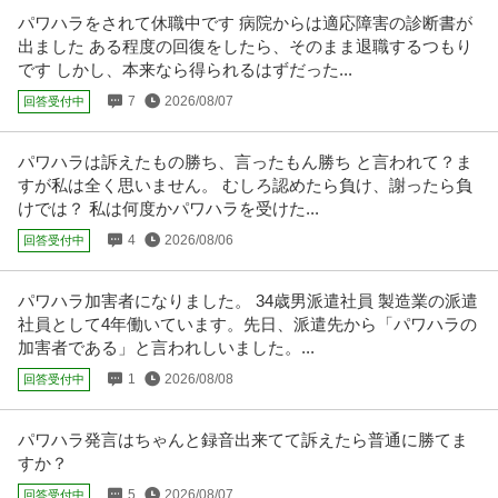
パワハラをされて休職中です 病院からは適応障害の診断書が
御茶ノ水／社会課題の構造化ライター（記者職）在宅勤務中心土
出ました ある程度の回復をしたら、そのまま退職するつもり
株式会社Ｒｉｄｉｌｏｖｅｒ
日祝休み
です しかし、本来なら得られるはずだった...
正社員
交通費支給
昇給あり
在宅ワーク
7
2026/08/07
回答受付中
年収400万円〜690万円
株式会社Ｒｉｄｉｌｏｖｅｒ 【御茶ノ水】社会課題の構造化ライター（記者
職）◆在宅勤務中心◎土日祝休
…続きを見る
パワハラは訴えたもの勝ち、言ったもん勝ち と言われて？ま
提供：doda
すが私は全く思いません。 むしろ認めたら負け、謝ったら負
けでは？ 私は何度かパワハラを受けた...
空調設備施工管理 ／ 「管工事施工管理」勤務地希望制度導入／プ
4
2026/08/06
回答受付中
株式会社ユアテック
ライム上場東北電力グループの総合設備エンジニアリング企業／
新着
正社員
ミドル活躍中
土日休み
年間休日100日以上
土日祝休・年休127日／地域密着で活躍可能！／有資格者募集
パワハラ加害者になりました。 34歳男派遣社員 製造業の派遣
年収800万円〜1,100万円
社員として4年働いています。先日、派遣先から「パワハラの
【職種】施工管理＞空調設備施工管理 【業種】建設＞建設・建築・土木 ※会
加害者である」と言われしいました。...
員属性などに応じ、当該求人
…続きを見る
提供：ビズリーチ
1
2026/08/08
回答受付中
インフラエンジニア残業少なめ・土日祝休み／充実の教育制度／N
パワハラ発言はちゃんと録音出来てて訴えたら普通に勝てま
新日本テクトス株式会社
W・サーバー案件多数／大手案件豊富
すか？
新着
正社員
交通費支給
学歴不問
昇給あり
5
2026/08/07
回答受付中