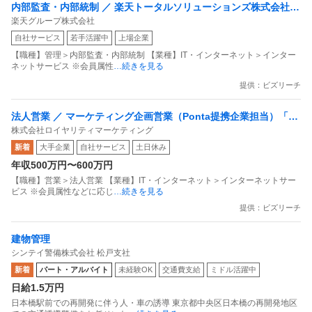
内部監査・内部統制 ／ 楽天トータルソリューションズ株式会社
楽天グループ株式会社
戦略事業コンプライアンス支援部 業務統制支援課：ショップコン
自社サービス
若手活躍中
上場企業
プライアンス推進担当（SBCSD）
【職種】管理＞内部監査・内部統制 【業種】IT・インターネット＞インター
ネットサービス ※会員属性
…続きを見る
提供：ビズリーチ
法人営業 ／ マーケティング企画営業（Ponta提携企業担当）「国
株式会社ロイヤリティマーケティング
内最大級の共通ポイントサービスを展開／無駄のない消費社会を
新着
大手企業
自社サービス
土日休み
目指すデータマーケティングカンパニー」
年収500万円〜600万円
【職種】営業＞法人営業 【業種】IT・インターネット＞インターネットサー
ビス ※会員属性などに応じ
…続きを見る
提供：ビズリーチ
建物管理
シンテイ警備株式会社 松戸支社
新着
パート・アルバイト
未経験OK
交通費支給
ミドル活躍中
日給1.5万円
日本橋駅前での再開発に伴う人・車の誘導 東京都中央区日本橋の再開発地区