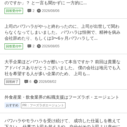
のですか」？ と一言も聞かずに 一方的に...
2
2026/08/06
回答受付中
上司のパワハラがやっと終わったのに、上司が出世して関わ
らなくなってしまいました。 パワハラは恒例で、精神を病み
会社辞めたり、もしくは3〜6ヶ月パワハラして...
2
2026/08/05
回答受付中
大手企業ほどパワハラが酷いって本当ですか？ 前回は貴重な
アドバイスありがとうございました。 僕の会社は地元でも入
社を希望する人が多い企業のため、 上司も...
6
2026/08/02
回答終了
外食産業・飲食業界の転職支援はフーズラボ・エージェント
おすすめ
PR：フーズラボエージェント
パワハラやモラハラを受け続けて、 成功した仕返しを教えて
下さい。 仕事で上司を超えろや、自分がその上司より幸せに