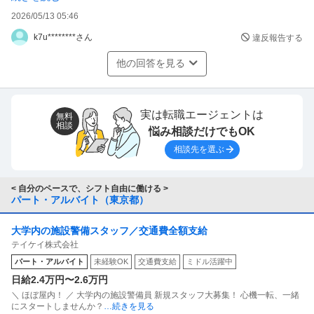
実はダメなやつとすれば その経営者や幹部の見る目がな
2026/05/13 05:46
かったとなるんで
k7u********さん
違反報告する
意地でもそうはさせないだろうな。
他の回答を見る
実は転職エージェントは
無料
相談
悩み相談だけでもOK
相談先を選ぶ
< 自分のペースで、シフト自由に働ける >
パート・アルバイト（東京都）
大学内の施設警備スタッフ／交通費全額支給
テイケイ株式会社
パート・アルバイト
未経験OK
交通費支給
ミドル活躍中
日給2.4万円〜2.6万円
＼ ほぼ屋内！ ／ 大学内の施設警備員 新規スタッフ大募集！ 心機一転、一緒
にスタートしませんか？
…続きを見る