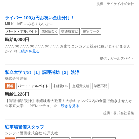
提供：テイケイ株式会社
ライバー 100万円お祝い金山分け！
MILK LIVE ～みるくらいぶ～
パート・アルバイト
未経験OK
交通費支給
在宅ワーク
時給6,000円
∴∵∴ ୨୧ ∴∵∴ ୨୧ ∴∵∴ ୨୧ ∴∵∴ お家でコンカフェ並みに稼いじゃいません
か？ <s
…続きを見る
提供：ガールズバイト
私立大学での［1］調理補助［2］洗浄
株式会社若菜
新着
パート・アルバイト
未経験OK
交通費支給
学歴不問
時給1,226円
【調理補助/洗浄】未経験者大歓迎！大学キャンパス内の食堂で働きませんか
☆帝京大学「ゴデレッチョ」☆
…続きを見る
提供：株式会社若菜
駐車場警備スタッフ
シンテイ警備株式会社 松戸支社