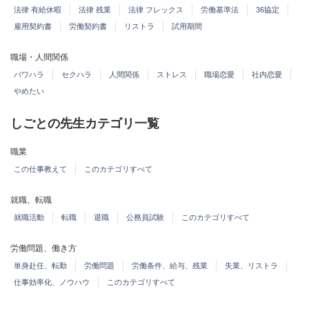
法律 有給休暇
法律 残業
法律 フレックス
労働基準法
36協定
雇用契約書
労働契約書
リストラ
試用期間
職場・人間関係
パワハラ
セクハラ
人間関係
ストレス
職場恋愛
社内恋愛
やめたい
しごとの先生カテゴリ一覧
職業
この仕事教えて
このカテゴリすべて
就職、転職
就職活動
転職
退職
公務員試験
このカテゴリすべて
労働問題、働き方
単身赴任、転勤
労働問題
労働条件、給与、残業
失業、リストラ
仕事効率化、ノウハウ
このカテゴリすべて