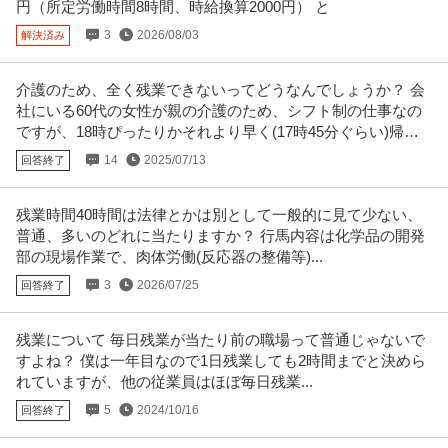
円（所定労働時間8時間、時給換算2000円） と
3
2026/08/03
解決済み
介護のため、全く残業できないってどうなんでしょうか？ 会
社にいる60代の女性が親の介護のため、シフト制の仕事なの
ですが、18時ぴったりかそれより早く(17時45分ぐらい)帰る
ことがあります。
14
2025/07/13
回答終了
残業時間40時間は法律とかは別として一般的に見て少ない、
普通、多いのどれに当たりますか？ 行馬内容は化学品の開発
部の現場作業で、肉体労働(反応器の整備等)...
3
2026/07/25
回答終了
残業について 毎日残業が当たり前の職場って普通じゃないで
すよね？ 僕は一年目なので1日残業しても2時間までと決めら
れていますが、他の従業員はほぼ毎日残業...
5
2024/10/16
回答終了