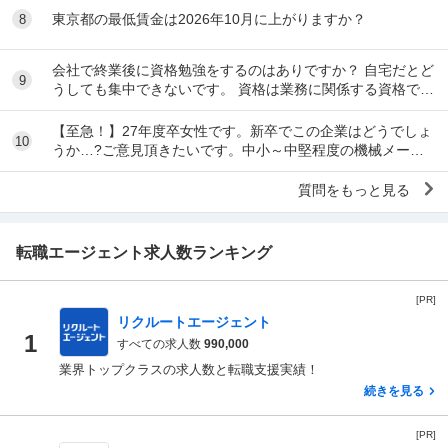
東京都の最低賃金は2026年10月に上がりますか？
8
会社で終業後に資格勉強をするのはありですか？ 自宅だとど
9
うしても集中できないです。 資格は業務に関係する資格で
す。 うちの会社はタイムカードとキントーンを...
【至急！】27年度卒女性です。新卒でこの企業はどうでしょ
10
うか…?ご意見頂きたいです。中小～中堅程度の機械メーカ
ーです。 職種は営業事務職です。 社内環境等...
質問をもっと見る
転職エージェント求人数ランキング
[PR]
リクルートエージェント
1
すべての求人数
990,000
業界トップクラスの求人数と転職支援実績！
続きを見る
[PR]