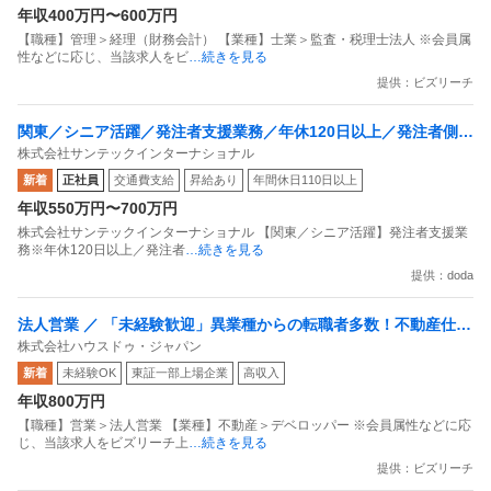
年収400万円〜600万円
【職種】管理＞経理（財務会計） 【業種】士業＞監査・税理士法人 ※会員属
性などに応じ、当該求人をビ
…続きを見る
提供：ビズリーチ
関東／シニア活躍／発注者支援業務／年休120日以上／発注者側／
株式会社サンテックインターナショナル
官公庁で内勤／残業20h程度
新着
正社員
交通費支給
昇給あり
年間休日110日以上
年収550万円〜700万円
株式会社サンテックインターナショナル 【関東／シニア活躍】発注者支援業
務※年休120日以上／発注者
…続きを見る
提供：doda
法人営業 ／ 「未経験歓迎」異業種からの転職者多数！不動産仕入
株式会社ハウスドゥ・ジャパン
れ営業職（BtoB）東証プライム上場グループ残業月平均10h未
新着
未経験OK
東証一部上場企業
高収入
満・年休128日以上可
年収800万円
【職種】営業＞法人営業 【業種】不動産＞デベロッパー ※会員属性などに応
じ、当該求人をビズリーチ上
…続きを見る
提供：ビズリーチ