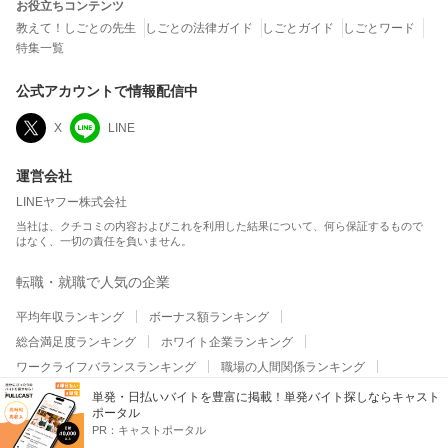
お役立ちコンテンツ
教えて！しごとの先生
しごとの法律ガイド
しごとガイド
しごとワード
特集一覧
公式アカウントで情報配信中
X
LINE
運営会社
LINEヤフー株式会社
当社は、クチコミの内容およびこれを利用した結果について、何ら保証するもので
はなく、一切の責任を負いません。
転職・就職で人気の企業
平均年収ランキング
ボーナス額ランキング
総合満足度ランキング
ホワイト企業ランキング
ワークライフバランスランキング
職場の人間関係ランキング
平均残業時間ランキング
テレワーク・リモートワークランキング
単発・日払いバイトを豊富に掲載！単発バイト探しならキャスト
ポータル
給与・昇給・福利厚生ランキング
副業の実施率ランキング
PR：
キャストポータル