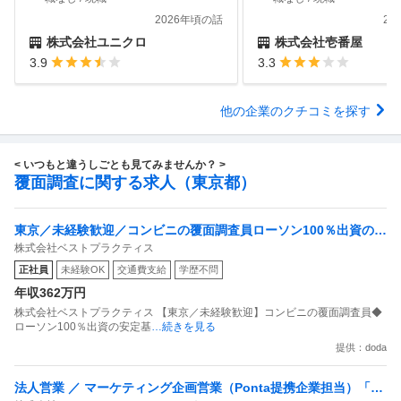
2026年頃の話
20
株式会社ユニクロ
株式会社壱番屋
3.9
3.3
他の企業のクチコミを探す
< いつもと違うしごとも見てみませんか？ >
覆面調査に関する求人（東京都）
東京／未経験歓迎／コンビニの覆面調査員ローソン100％出資の安
株式会社ベストプラクティス
定基盤／月５日在宅／残業月10時間
正社員
未経験OK
交通費支給
学歴不問
年収362万円
株式会社ベストプラクティス 【東京／未経験歓迎】コンビニの覆面調査員◆
ローソン100％出資の安定基
…続きを見る
提供：doda
法人営業 ／ マーケティング企画営業（Ponta提携企業担当）「国