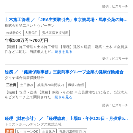
提供：ビズリーチ
土木施工管理 ／ 「JRA主要取引先」東京競馬場・馬事公苑の舞台
株式会社第二さいとうガーデン
裏を支える「運転工」募集！大型・重機免許を活かし／残業なし
未経験OK
大型免許
資格取得支援制度
の安定ワークを
年収500万円〜700万円
【職種】施工管理＞土木施工管理 【業種】建設＞建設・建築・土木 ※会員属
性などに応じ、当該求人をビ
…続きを見る
提供：ビズリーチ
総務 ／ 「健康保険事務」三菱商事グループ企業の健康保険組合／
ダイヤ連合健康保険組合
丸の内勤務／月平均残業時間10時間以下
正社員
土日休み
残業月20時間以内
職場内禁煙
【職種】管理＞総務 【業種】保険＞その他 ※会員属性などに応じ、当該求人
をビズリーチ上で閲覧された
…続きを見る
提供：ビズリーチ
経理（財務会計） ／ 「経理総務」上場G・年休125日・月残業5h
トラストホールディングス株式会社
以下／全国の駐車場インフラをバックオフィスから支援
新着
U・IターンOK
土日休み
残業月20時間以内