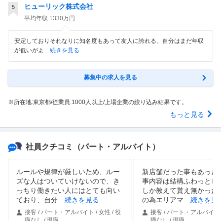
ヒューリック株式会社
5
平均年収
1330万円
安定しておりそれなりに知名度もあって友人に誇れる、自分はまだ年収
が低いがよ
…続きを見る
募集中の求人を見る
※所在地:東京都/従業員:1000人以上/上場企業の絞り込み結果です。
もっと見る
社員クチコミ
（パート・アルバイト）
ルールや規律が厳しいため、ルー
新店舗だった事もあった
ズな人はついていけないので、き
事内容は結構ふわっとし
っちり働きたい人にはとても向い
しか教えて貰え無かった
ており、自分
…
続きを見る
の為エリアマ
…
続きを見
接客 / パート・アルバイト / 女性 / 役
接客 / パート・アルバイト /
職なし / 現職
職なし / 現職