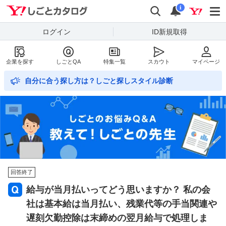
Yahoo!しごとカタログ
検索
通知数
i
ログイン
ID新規取得
企業を探す
しごとQA
特集一覧
スカウト
マイページ
自分に合う探し方は？しごと探しスタイル診断
回答終了
給与が当月払いってどう思いますか？ 私の会
社は基本給は当月払い、残業代等の手当関連や
遅刻欠勤控除は末締めの翌月給与で処理しま