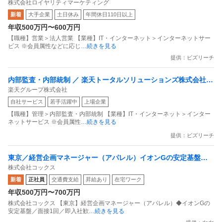
株式会社ロイヤリティマーケティング
内最大級の共通ポイントサービスを展開／無駄のない消費社会を
新着
大手企業
土日休み
年間休日110日以上
目指すデータマーケティングカンパニー」
年収500万円〜600万円
【職種】営業＞法人営業 【業種】IT・インターネット＞インターネットサー
ビス ※会員属性などに応じ
…続きを見る
提供：ビズリーチ
内部監査・内部統制 ／ 楽天トータルソリューションズ株式会社
楽天グループ株式会社
戦略事業コンプライアンス支援部 業務統制支援課：ショップコン
自社サービス
若手活躍中
上場企業
プライアンス推進担当（SBCSD）
【職種】管理＞内部監査・内部統制 【業種】IT・インターネット＞インター
ネットサービス ※会員属性
…続きを見る
提供：ビズリーチ
東京／経営企画マネージャー（アパレル）イオンGの安定基盤／
株式会社コックス
面接1回／即入社歓迎
新着
正社員
交通費支給
昇給あり
在宅ワーク
年収500万円〜700万円
株式会社コックス 【東京】経営企画マネージャー（アパレル）◆イオンGの
安定基盤／面接1回／即入社歓
…続きを見る