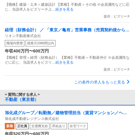
【職種】建築・土木＞建築設計 【業種】不動産＞その他 ※会員属性などに応
じ、当該求人をビズリーチ上
…続きを見る
提供：ビズリーチ
経理（財務会計） ／ 「東京／亀有」営業事務（売買契約後からお
リオン不動産株式会社
引渡しまでの進行管理サポート）想定年収450万〜550万／年2回
職場内禁煙
残業月20時間以内
給与改定あり／残業少なめ／有給消化率ほぼ100％
年収400万円〜600万円
【職種】管理＞経理（財務会計） 【業種】不動産＞不動産仲介 ※会員属性な
どに応じ、当該求人をビズリ
…続きを見る
提供：ビズリーチ
この条件の求人をもっと見る
< 質問に関する求人 >
不動産（東京都）
旭化成グループ／転勤無／建物管理担当（賃貸マンション／ヘー
旭化成不動産レジデンス株式会社
ベルメゾン)在宅・フレックス可
新着
正社員
交通費支給
昇給あり
在宅ワーク
年収520万円〜600万円