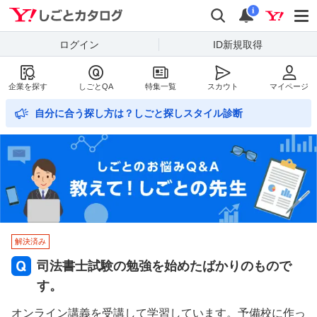
Yahoo!しごとカタログ
検索
通知数
i
ログイン
ID新規取得
企業を探す
しごとQA
特集一覧
スカウト
マイページ
自分に合う探し方は？しごと探しスタイル診断
解決済み
司法書士試験の勉強を始めたばかりのもので
す。
オンライン講義を受講して学習しています。予備校に作っ