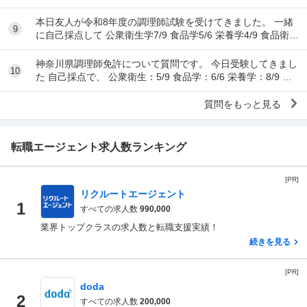
...
本日友人が令和8年度の調理師試験を受けてきました。 一緒
9
に自己採点して 公衆衛生学7/9 食品学5/6 栄養学4/9 食品衛生
学8/15 調理理論9/17 食文
神奈川県調理師免許について質問です。 今日受験してきまし
10
た 自己採点で、 公衆衛生：5/9 食品学：6/6 栄養学：8/9 食
品衛生：10/15 調理理...
質問をもっと見る
転職エージェント求人数ランキング
[PR]
リクルートエージェント
1
すべての求人数
990,000
業界トップクラスの求人数と転職支援実績！
続きを見る
[PR]
doda
2
すべての求人数
200,000