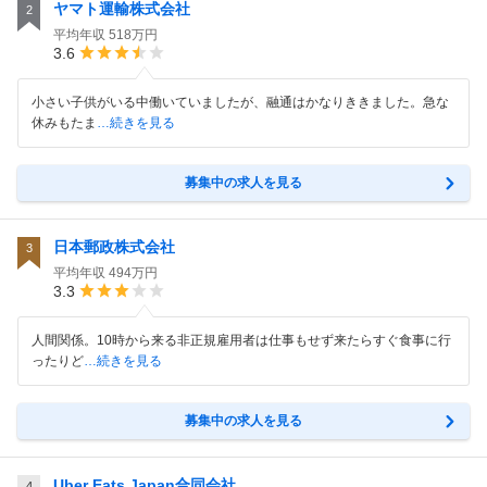
ヤマト運輸株式会社
2
平均年収
518万円
3.6
小さい子供がいる中働いていましたが、融通はかなりききました。急な
休みもたま
…続きを見る
募集中の求人を見る
日本郵政株式会社
3
平均年収
494万円
3.3
人間関係。10時から来る非正規雇用者は仕事もせず来たらすぐ食事に行
ったりど
…続きを見る
募集中の求人を見る
Uber Eats Japan合同会社
4