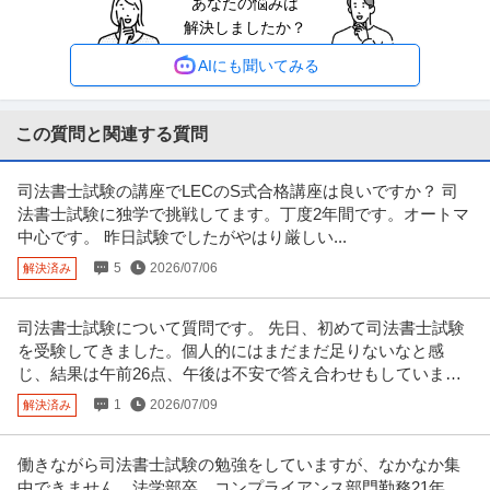
あなたの悩みは
中野／設備管理／メガロス施設のメンテナンス担当／残業月15h
解決しましたか？
野村不動産ライフ＆スポーツ株式会社
以内／土日祝休・夜勤無／福利厚生充実
正社員
交通費支給
学歴不問
昇給あり
AIにも聞いてみる
年収400万円〜700万円
野村不動産ライフ＆スポーツ株式会社 【中野】設備管理《メガロス施設のメ
ンテナンス担当》残業月15h
…続きを見る
この質問と関連する質問
提供：doda
司法書士試験の講座でLECのS式合格講座は良いですか？ 司
法人営業 ／ 「未経験歓迎」異業種からの転職者多数！不動産仕入
法書士試験に独学で挑戦してます。丁度2年間です。オートマ
株式会社ハウスドゥ・ジャパン
れ営業職（BtoB）東証プライム上場グループ残業月平均10h未
中心です。 昨日試験でしたがやはり厳しい...
新着
未経験OK
東証一部上場企業
高収入
満・年休128日以上可
5
2026/07/06
解決済み
年収800万円
【職種】営業＞法人営業 【業種】不動産＞デベロッパー ※会員属性などに応
じ、当該求人をビズリーチ上
…続きを見る
司法書士試験について質問です。 先日、初めて司法書士試験
提供：ビズリーチ
を受験してきました。個人的にはまだまだ足りないなと感
じ、結果は午前26点、午後は不安で答え合わせもしていませ
建築設計 ／ 分譲住宅設計（東証プライム上場／完全週休2日／ワ
ん。
1
2026/07/09
解決済み
ケイアイスター不動産株式会社
ークライフバランス充実）
未経験OK
在宅ワーク
完全週休2日制
働きながら司法書士試験の勉強をしていますが、なかなか集
年収800万円〜1,100万円
中できません。法学部卒、コンプライアンス部門勤務21年