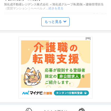
旭化成不動産レジデンス株式会社 ＜旭化成グループ/転勤無＞建物管理担当
（賃貸マンション｜ヘーベルメ
…続きを見る
提供：doda
もっと見る
不動産企画・不動産開発 ／ 「年間投資1000億円へ」クラファン×
クリアル株式会社
ST×私募ファンドで資産運用の常識を変える／次世代型不動産投
新着
正社員
年間休日110日以上
教育充実
残業月20時間以内
資のアクイジション・ストラクチャリング
年収800万円〜1,200万円
【職種】不動産＞不動産企画・不動産開発 【業種】金融＞アセットマネジメ
ント ※会員属性などに応じ、
…続きを見る
提供：ビズリーチ
不動産企画・不動産開発 ／ アクイジション／私募REIT・私募フ
ヒューリック不動産投資顧問株式会社
ァンド
リモートワーク
土日休み
転勤なし
年収800万円〜1,800万円
【職種】不動産＞不動産企画・不動産開発 【業種】不動産＞その他 ※会員属
性などに応じ、当該求人をビ
…続きを見る
提供：ビズリーチ