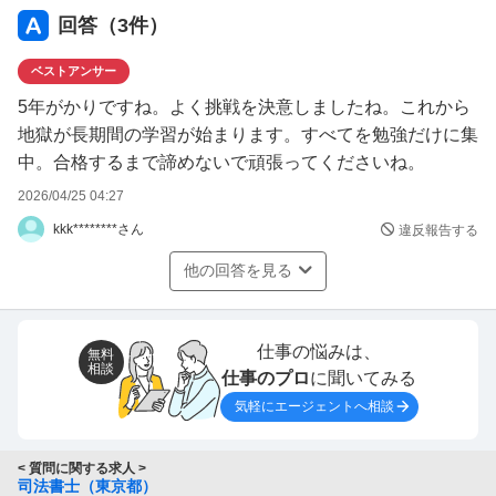
回答（
3
件）
ベストアンサー
5年がかりですね。よく挑戦を決意しましたね。これから
地獄が長期間の学習が始まります。すべてを勉強だけに集
中。合格するまで諦めないで頑張ってくださいね。
2026/04/25 04:27
kkk********さん
違反報告する
他の回答を見る
仕事の悩みは、
無料
相談
仕事のプロ
に聞いてみる
気軽にエージェントへ相談
< 質問に関する求人 >
司法書士（東京都）