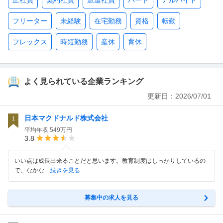
正社員
契約社員
派遣社員
パート
アルバイト
フリーター
未経験
在宅勤務
資格
転勤
フレックス
時短勤務
産休
育休
よく見られている企業ランキング
更新日：
2026/07/01
日本マクドナルド株式会社
1
平均年収
549万円
3.8
いい点は成長出来ることだと思います。教育制度はしっかりしているの
で、なかな
…続きを見る
募集中の求人を見る