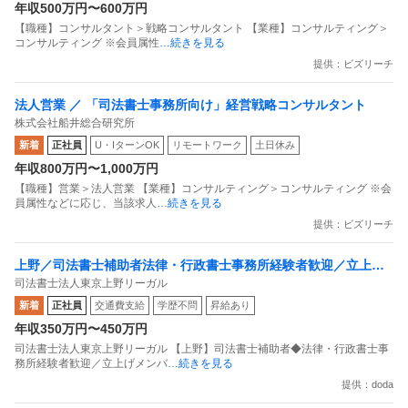
年収500万円〜600万円
【職種】コンサルタント＞戦略コンサルタント 【業種】コンサルティング＞
コンサルティング ※会員属性
…続きを見る
提供：ビズリーチ
法人営業 ／ 「司法書士事務所向け」経営戦略コンサルタント
株式会社船井総合研究所
新着
正社員
U・IターンOK
リモートワーク
土日休み
年収800万円〜1,000万円
【職種】営業＞法人営業 【業種】コンサルティング＞コンサルティング ※会
員属性などに応じ、当該求人
…続きを見る
提供：ビズリーチ
上野／司法書士補助者法律・行政書士事務所経験者歓迎／立上げ
司法書士法人東京上野リーガル
メンバー／土日祝休／登記特化で裁量
新着
正社員
交通費支給
学歴不問
昇給あり
年収350万円〜450万円
司法書士法人東京上野リーガル 【上野】司法書士補助者◆法律・行政書士事
務所経験者歓迎／立上げメンバ
…続きを見る
提供：doda