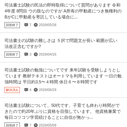
司法書士試験の民法の即時取得について質問があります 令和
4年度 8問目 ウの肢なのですが A所有の甲動産につき無権利の
BがCに甲動産を寄託している場合に...
7
2026/05/28
回答終了
司法書士の試験の難しさは ５択で問題文が長い 範囲が広い
法改正含むですか?
3
2026/04/16
回答終了
司法書士試験の勉強についてです 来年試験を受験しようとし
ています 教材テキストはオートマを利用しています 一日の勉
強時間は 平日約3.5〜４時間 休日６〜８時間です
4
2026/06/29
解決済み
司法書士試験について。50代です。子育ても終わり時間がで
きたので約20年ぶりに資格を目指しています。 他資格兼業で
毎日コツコツ学習続けることに自信が無かっ...
7
2026/05/09
回答終了