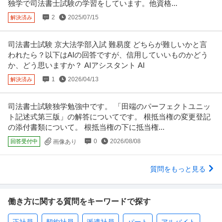
独学で司法書士試験の学習をしています。他資格...
2
2025/07/15
解決済み
司法書士試験 京大法学部入試 難易度 どちらが難しいかと言
われたら？以下はAIの回答ですが、信用していいものかどう
か、どう思いますか？ AIアシスタント AI
1
2026/04/13
解決済み
司法書士試験独学勉強中です。 「田端のパーフェクトユニッ
ト記述式第三版」の解答についてです。 根抵当権の変更登記
の添付書類について。 根抵当権の下に抵当権...
0
2026/08/08
回答受付中
画像あり
質問をもっと見る
働き方に関する質問をキーワードで探す