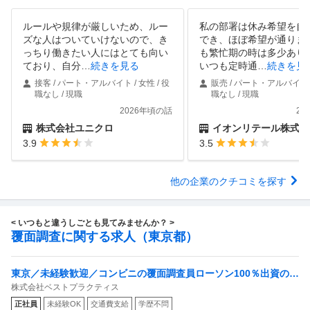
ルールや規律が厳しいため、ルー
私の部署は休み希望を自
ズな人はついていけないので、き
でき、ほぼ希望が通りま
っちり働きたい人にはとても向い
も繁忙期の時は多少あり
ており、自分
…
続きを見る
いつも定時通
…
続きを見
接客 / パート・アルバイト / 女性 / 役
販売 / パート・アルバイト /
職なし / 現職
職なし / 現職
2026年頃の話
20
株式会社ユニクロ
イオンリテール株式会
3.9
3.5
他の企業のクチコミを探す
< いつもと違うしごとも見てみませんか？ >
覆面調査に関する求人（東京都）
東京／未経験歓迎／コンビニの覆面調査員ローソン100％出資の安
株式会社ベストプラクティス
定基盤／月５日在宅／残業月10時間
正社員
未経験OK
交通費支給
学歴不問