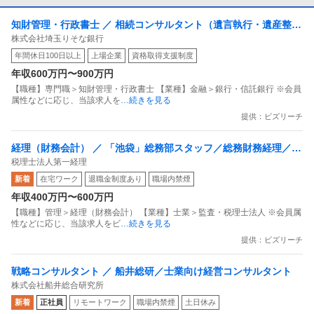
知財管理・行政書士 ／ 相続コンサルタント（遺言執行・遺産整理
株式会社埼玉りそな銀行
業務）
年間休日100日以上
上場企業
資格取得支援制度
年収600万円〜900万円
【職種】専門職＞知財管理・行政書士 【業種】金融＞銀行・信託銀行 ※会員
属性などに応じ、当該求人を
…続きを見る
提供：ビズリーチ
経理（財務会計） ／ 「池袋」総務部スタッフ／総務財務経理／7
税理士法人第一経理
時間勤務／残業少なめ／各種手当充実
新着
在宅ワーク
退職金制度あり
職場内禁煙
年収400万円〜600万円
【職種】管理＞経理（財務会計） 【業種】士業＞監査・税理士法人 ※会員属
性などに応じ、当該求人をビ
…続きを見る
提供：ビズリーチ
戦略コンサルタント ／ 船井総研／士業向け経営コンサルタント
株式会社船井総合研究所
新着
正社員
リモートワーク
職場内禁煙
土日休み