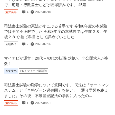
【職種】建築・土木＞建築設計 【業種】建設＞建設・建築・土木 ※会員属性
で、宅建・行政書士などは取得済みです。 45歳...
などに応じ、当該求人をビズ
…続きを見る
提供：ビズリーチ
4
2026/06/10
解決済み
経理（財務会計） ／ 1.3兆円超のメガグループが誇る「不動産投
司法書士試験の憲法がすこぶる苦手です 令和8年度の本試験
株式会社オープンハウスグループ
資・AM事業」の中枢／ 私募リートのさらなる拡大を財務経理か
では全問不正解でした 令和8年度の本試験では午前２８、午
完全週休2日制
土日休み
資格取得支援制度
ら支えるマネージャーを募集します
後２８で 捨て科目として諦めていました...
年収800万円〜1,000万円
2
2026/07/26
回答終了
【職種】管理＞経理（財務会計） 【業種】建設＞建設・建築・土木 ※会員属
性などに応じ、当該求人をビ
…続きを見る
提供：ビズリーチ
マイナビが運営！20代～40代の転職に強い。非公開求人が多
数！
東京メトロ／不動産開発における建築PJマネジメント・設計／首
おすすめ
PR：マイナビ薬剤師
東京地下鉄株式会社
都東京のインフラ直結の不動産開発
新着
正社員
交通費支給
昇給あり
在宅ワーク
司法書士試験の独学について質問です。 民法は「オートマシ
年収570万円〜700万円
ステム」と「合格ゾーン過去問」を使い、一通り学習を終え
東京地下鉄株式会社 【東京メトロ】不動産開発における建築PJマネジメン
ト・設計／首都東京のインフラ
…続きを見る
ました。その後、不動産登記法の学習に入ったの...
提供：doda
1
2026/08/01
解決済み
法人営業 ／ 「不動産営業」事業主（デベロッパー）の視点で活躍