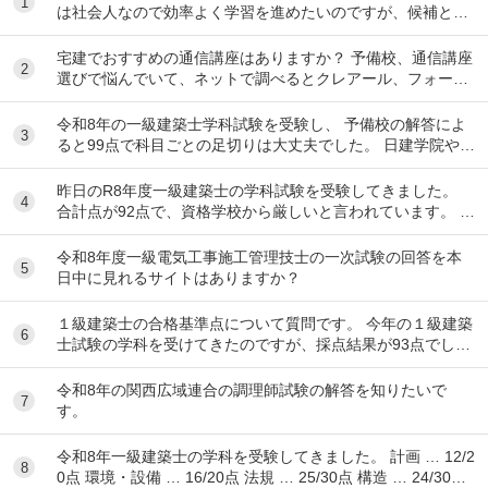
1
は社会人なので効率よく学習を進めたいのですが、候補とし
てはクレアール、LEC、CPA会計学院、大原...
宅建でおすすめの通信講座はありますか？ 予備校、通信講座
2
選びで悩んでいて、ネットで調べるとクレアール、フォーサ
イト、スタディング、TACなど色々出てきて...
令和8年の一級建築士学科試験を受験し、 予備校の解答によ
3
ると99点で科目ごとの足切りは大丈夫でした。 日建学院やX
によると合格最低点予想が高くなると言われ...
昨日のR8年度一級建築士の学科試験を受験してきました。
4
合計点が92点で、資格学校から厳しいと言われています。 製
図の準備は始めるべきでしょうか？ ちな...
令和8年度一級電気工事施工管理技士の一次試験の回答を本
5
日中に見れるサイトはありますか？
１級建築士の合格基準点について質問です。 今年の１級建築
6
士試験の学科を受けてきたのですが、採点結果が93点でし
た。 各予備校の予想される合格基準点は N...
令和8年の関西広域連合の調理師試験の解答を知りたいで
7
す。
令和8年一級建築士の学科を受験してきました。 計画 … 12/2
8
0点 環境・設備 … 16/20点 法規 … 25/30点 構造 … 24/30点