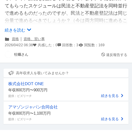
てもらったスケジュールは民法と不動産登記法を同時並行
で進めるものだったのですが、民法と不動産登記法は同じ
分量で進めるべきでしょうか？（今は両方同時に進めるこ
とを忘れてしまい、民法のみ学習しているという状況で
続きを読む
す）
資格
資格、習い事
また、講義を受け始めたら即過去問を解くというスケジュ
2026/04/22 06:38
共感した：
0
回答数：
3
閲覧数：
169
ールなのですが、みなさんは初めのうち過去問はどのくら
牡蠣さん
違反報告する
い解けるものなのでしょうか？私は難しいけど理解はでき
るな、時間かかってしまうなという感覚で進んでいるので
すがいいのでしょうか？
高年収求人を覗いてみませんか？
拙い文章ですみませんが回答よろしくお願いします。
株式会社DOT ONE
年収800万円〜900万円
続きを見る
提供：ビズリーチ
アマゾンジャパン合同会社
年収800万円〜1,100万円
続きを見る
提供：ビズリーチ