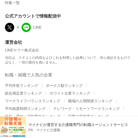
特集一覧
公式アカウントで情報配信中
X
LINE
運営会社
LINEヤフー株式会社
当社は、クチコミの内容およびこれを利用した結果について、何ら保証するもので
はなく、一切の責任を負いません。
転職・就職で人気の企業
平均年収ランキング
ボーナス額ランキング
総合満足度ランキング
ホワイト企業ランキング
ワークライフバランスランキング
職場の人間関係ランキング
平均残業時間ランキング
テレワーク・リモートワークランキング
給与・昇給・福利厚生ランキング
副業の実施率ランキング
マイナビが運営する介護職専門の転職エージェントサービス
大企業の平均年収ランキング
大企業のボーナス額ランキング
PR：
マイナビ介護職
大企業の総合満足度ランキング
大企業のホワイト企業ランキング