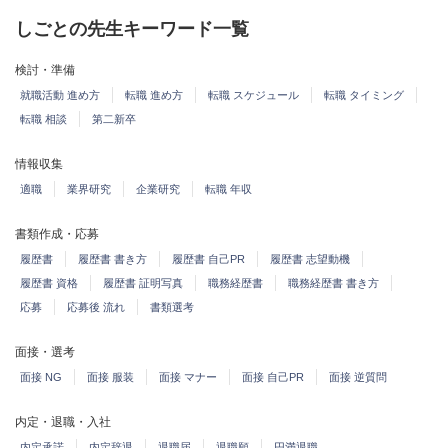
しごとの先生キーワード一覧
検討・準備
就職活動 進め方
転職 進め方
転職 スケジュール
転職 タイミング
転職 相談
第二新卒
情報収集
適職
業界研究
企業研究
転職 年収
書類作成・応募
履歴書
履歴書 書き方
履歴書 自己PR
履歴書 志望動機
履歴書 資格
履歴書 証明写真
職務経歴書
職務経歴書 書き方
応募
応募後 流れ
書類選考
面接・選考
面接 NG
面接 服装
面接 マナー
面接 自己PR
面接 逆質問
内定・退職・入社
内定承諾
内定辞退
退職届
退職願
円満退職