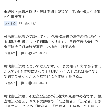
未経験・無資格歓迎・経験不問！製造業・工場の求人や派遣
の仕事充実！
おすすめ
PR：働くナビ！
司法書士試験の受験生です。 代表取締役の選任の時に添付す
る印鑑証明書について質問があります。 各自代表の会社で、
株主総会で取締役が重任した場合、株主総会...
2
2026/05/12
回答終了
司法書士試験についてなんですが、 名の知れた大学を卒業し
た人で3年予備校に通っても無理だった人も居れば高卒で1年
で独学で受かった人も居て他にも体験記を見る...
5
2026/07/11
回答終了
司法書士試験、不動産登記法の記述式を勉強中の者です。 抵
当権設定登記テキストの解答で 「抵当権者」「設定者」とあ
りますが、 これを「権利者」「義務者」と解答しても良いの