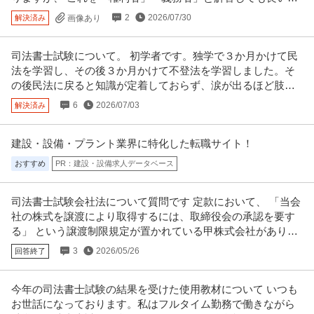
でしょうか？
2
2026/07/30
解決済み
画像あり
司法書士試験について。 初学者です。独学で３か月かけて民
法を学習し、その後３か月かけて不登法を学習しました。そ
の後民法に戻ると知識が定着しておらず、涙が出るほど肢別
過去問ができて
6
2026/07/03
解決済み
建設・設備・プラント業界に特化した転職サイト！
おすすめ
PR：建設・設備求人データベース
司法書士試験会社法について質問です 定款において、 「当会
社の株式を譲渡により取得するには、取締役会の承認を要す
る」 という譲渡制限規定が置かれている甲株式会社がありま
す。
3
2026/05/26
回答終了
今年の司法書士試験の結果を受けた使用教材について いつも
お世話になっております。私はフルタイム勤務で働きながら