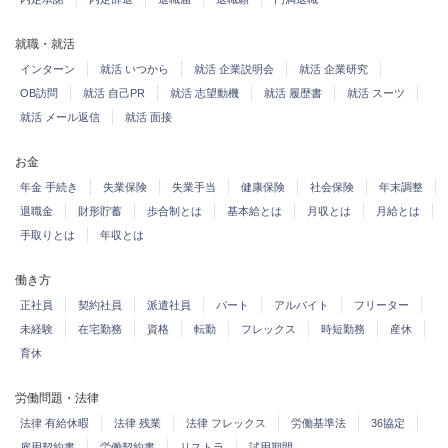
就職・就活
インターン
就活 いつから
就活 企業説明会
就活 企業研究
OB訪問
就活 自己PR
就活 志望動機
就活 履歴書
就活 スーツ
就活 メール返信
就活 面接
お金
年金 手続き
失業保険
失業手当
健康保険
社会保険
年末調整
退職金
財形貯蓄
歩合制とは
基本給とは
月収とは
月給とは
手取りとは
年収とは
働き方
正社員
契約社員
派遣社員
パート
アルバイト
フリーター
未経験
在宅勤務
資格
転勤
フレックス
時短勤務
産休
育休
労働問題・法律
法律 有給休暇
法律 残業
法律 フレックス
労働基準法
36協定
雇用契約書
労働契約書
リストラ
試用期間