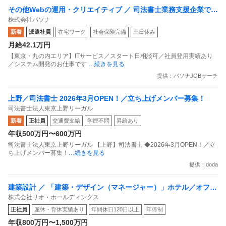
その他Webの運用・クリエイティブ ／ 司法書士業務支援企業での
株式会社パソナ
AI開発・支援のお仕事 ／ 派遣
新着
派遣社員
在宅ワーク
社会保険完備
土日休み
月給42.1万円
【東京・丸の内エリア】ITサービス／スタート日相談可／社員登用実績あり
／システム開発のお仕事です
…続きを見る
提供：パソナJOBサーチ
上野／司法書士 2026年3月OPEN！／立ち上げメンバー募集！
司法書士法人東京上野リーガル
新着
正社員
交通費支給
学歴不問
昇給あり
年収500万円〜600万円
司法書士法人東京上野リーガル 【上野】司法書士 ◆2026年3月OPEN！／立
ち上げメンバー募集！
…続きを見る
提供：doda
建築設計 ／ 「建築・デザイン（マネージャー）」ホテル／オフィ
株式会社リオ・ホールディングス
ス等のリノベーション案件多数
正社員
産休・育休実績あり
年間休日120日以上
年俸制
年収800万円〜1,500万円