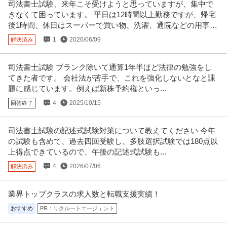
司法書士試験、来年こそ受けようと思っていますが、集中で
株式会社FDS
／用地仕入～企画・販売まで一貫／年収1000万可／完全週休2日
きなくて困っています。 平日は12時間以上勤務ですが、帰宅
新着
正社員
U・IターンOK
自社サービス
駅チカ
後1時間、休日はスーパーで買い物、洗濯、通院などの用事以
年収800万円〜2,000万円
外は1日中勉強時間があります。
1
2026/06/09
解決済み
【職種】営業＞法人営業 【業種】建設＞建設・建築・土木 ※会員属性などに
応じ、当該求人をビズリーチ
…続きを見る
提供：ビズリーチ
司法書士試験 ブランク除いて通算1年半ほど法律の勉強をし
てきた者です。 会社法が苦手で、これを強化しないとなと課
この条件の求人をもっと見る
題に感じています。例えば新株予約権といっ...
4
2025/10/15
回答終了
司法書士試験の記述式試験対策について教えてください 今年
の試験も含めて、過去四回受験し、多肢選択試験では180点以
上得点できているので、午後の記述式試験も...
4
2026/07/06
解決済み
業界トップクラスの求人数と転職支援実績！
おすすめ
PR：リクルートエージェント