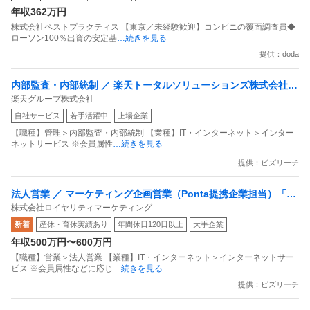
年収362万円
株式会社ベストプラクティス 【東京／未経験歓迎】コンビニの覆面調査員◆
ローソン100％出資の安定基
…続きを見る
提供：doda
内部監査・内部統制 ／ 楽天トータルソリューションズ株式会社
楽天グループ株式会社
戦略事業コンプライアンス支援部 業務統制支援課：ショップコン
自社サービス
若手活躍中
上場企業
プライアンス推進担当（SBCSD）
【職種】管理＞内部監査・内部統制 【業種】IT・インターネット＞インター
ネットサービス ※会員属性
…続きを見る
提供：ビズリーチ
法人営業 ／ マーケティング企画営業（Ponta提携企業担当）「国
株式会社ロイヤリティマーケティング
内最大級の共通ポイントサービスを展開／無駄のない消費社会を
新着
産休・育休実績あり
年間休日120日以上
大手企業
目指すデータマーケティングカンパニー」
年収500万円〜600万円
【職種】営業＞法人営業 【業種】IT・インターネット＞インターネットサー
ビス ※会員属性などに応じ
…続きを見る
提供：ビズリーチ