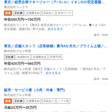
東京／経営企画マネージャー（アパレル）イオンGの安定基盤／
株式会社コックス
面接1回／即入社歓迎
新着
正社員
交通費支給
昇給あり
在宅ワーク
年収500万円〜700万円
株式会社コックス 【東京】経営企画マネージャー（アパレル）◆イオンGの
安定基盤／面接1回／即入社歓
…続きを見る
提供：doda
東京／店舗スタッフ（店長候補）賞与4か月分／プライム上場／残
株式会社グルメ杵屋
業月15H以下／新店オープン多数
正社員
未経験OK
交通費支給
学歴不問
年収420万円〜560万円
株式会社グルメ杵屋 【東京】店舗スタッフ（店長候補）◇賞与4か月分／プ
ライム上場／残業月15H以下
…続きを見る
提供：doda
販売・サービス業（小売・外食・専門）
株式会社グルメ杵屋
新着
正社員
交通費支給
昇給あり
シフト制
月給23万円〜35万円