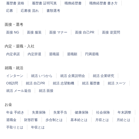
履歴書 資格
履歴書 証明写真
職務経歴書
職務経歴書 書き方
応募
応募後 流れ
書類選考
面接・選考
面接 NG
面接 服装
面接 マナー
面接 自己PR
面接 逆質問
内定・退職・入社
内定承諾
内定辞退
退職届
退職願
円満退職
就職・就活
インターン
就活 いつから
就活 企業説明会
就活 企業研究
OB訪問
就活 自己PR
就活 志望動機
就活 履歴書
就活 スーツ
就活 メール返信
就活 面接
お金
年金 手続き
失業保険
失業手当
健康保険
社会保険
年末調整
退職金
財形貯蓄
歩合制とは
基本給とは
月収とは
月給とは
手取りとは
年収とは