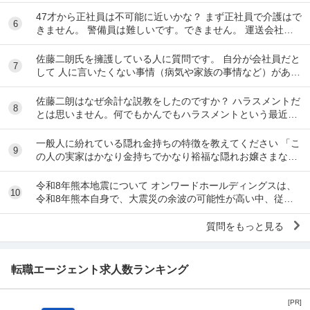
す。 でも なんで しんどい思いをして働いた金で...
47才から正社員は不可能に近いかな？ まず正社員で介護はで
6
きません。 警備員は難しいです。できません。 運送会社の
運転手は無理です。できません 過去にうつ...
佐藤二朗氏を擁護している人に質問です。 自分が会社員だと
7
して 人に言いたくない事情（病気や家族の事情など）があ
り、上司や総務等に相談した結果、仕事内容を...
佐藤二朗はなぜ余計な説教をしたのですか？ ハラスメントだ
8
とは思いません。何でもかんでもハラスメントという最近の
風潮に反対です。ただ、橋本愛からすれば良い気...
一般人に紛れている隠れ金持ちの特徴を教えてください 「こ
9
の人の実家はかなり金持ちでかなり裕福な隠れお嬢さまなん
だな」とわかる特徴を教えてください 私の...
令和8年熊本地震について オンワードホールディングスは、
10
令和8年熊本自身で、大震災の余波の可能性が高い中、従業
員に売上金の確保（金庫への預け入れ）を優先さ...
質問をもっと見る
転職エージェント求人数ランキング
[PR]