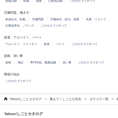
就職活動
転職
退職
公務員試験
このカテゴリすべて
労働問題、働き方
単身赴任、転勤
労働問題
労働条件、給与、残業
失業、リストラ
仕事効率化、ノウハウ
このカテゴリすべて
派遣、アルバイト、パート
アルバイト、フリーター
派遣
パート
このカテゴリすべて
資格、習い事
資格
簿記
専門学校、職業訓練
習い事
このカテゴリすべて
職場の悩み
このカテゴリすべて
Yahoo!しごとカタログ
教えて！しごとの先生
カテゴリ一覧
Yahoo!しごとカタログ