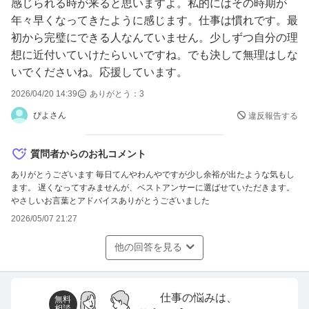
先日は今年初めて有休をいただき2日お休みをいただいて
感じられる時が来ると思いますよ。私的にはその時期が
しまいました。
年々早くなってきたように感じます。仕事は慣れです。最
こんなことで休んでしまった自分にも悔しい気持ちがあり
初から完璧にできる人なんていません。少しずつ自分の理
ます。
想に近付いていけたらいいですね。でも決して無理はしな
いでくださいね。応援しています。
私は子どもが好きでかわいいと思っています。
2026/04/20 14:39
ありがとう：
3
その気持ちで保育士になりました。
ぴよさん
違反報告する
しかし、はっきりとした指示やお話を教えていただけない
中で間違いは指摘される環境が辛くやめたいという気持ち
質問者からのお礼コメント
が本音です。
ありがとうございます 毎日てんやわんやですが少し余裕が出たような気もし
ます。 遅くなってすみませんが、ベストアンサーに選ばせていただきます。
一年目の時に見ていた5人を卒園式で見送ることを夢見て
やさしいお言葉とアドバイスありがとうございました
5年は続ける気でいました。
2026/05/07 21:27
しかし、私は保育士という働き方や考え方には向いていな
いのではないかと思います。
他の回答を見る
なりたい保育士、わたしの思う保育の理想から自分の姿、
現状が離れていることも葛藤の一つだと感じます。
仕事の悩みは、
無料
相談