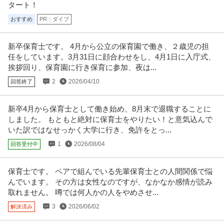
タート！
新着
正社員
交通費支給
昇給あり
在宅ワーク
年収500万円〜1,200万円
おすすめ
PR：ダイブ
キユーピー株式会社 【東京/調布】卵の力を科学する次世代タマゴ製品開発
（業務用）◇独自技術を生み出
…続きを見る
新卒保育士です。 4月から公立の保育園で働き、２歳児の担
提供：doda
任をしています。3月31日に顔合わせをし、4月1日に入庁式、
挨拶回り、保育園に行き保育に参加、夜は...
「生活支援員」社会福祉士／日勤のみ／正社員／賞与あり！／年
さわやかワークセンター
2
2026/04/10
回答終了
休120日以上！
新着
正社員
交通費支給
18時前退社
退職金制度あり
月給25.8万円
新卒4月から保育士として働き始め、8月末で退職することに
【職種】 生活支援員 【雇用形態】 正社員 【資格】 社会福祉士 【施設形態】
しました。 もともと絶対に保育士をやりたい！と意気込んで
就労移行支援 【勤
…続きを見る
いた訳ではなせっかく大学に行き、免許をとっ...
提供：レバウェル介護
1
2026/08/04
回答受付中
この条件の求人をもっと見る
保育士です。 ペアで組んでいる先輩保育士との人間関係で悩
んでいます。 その方は女性なのですが、なかなか感情が読み
取れません。 噂では何人かの人をやめさせ...
3
2026/06/02
解決済み