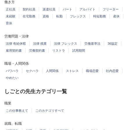
働き方
正社員
契約社員
派遣社員
パート
アルバイト
フリーター
未経験
在宅勤務
資格
転勤
フレックス
時短勤務
産休
育休
労働問題・法律
法律 有給休暇
法律 残業
法律 フレックス
労働基準法
36協定
雇用契約書
労働契約書
リストラ
試用期間
職場・人間関係
パワハラ
セクハラ
人間関係
ストレス
職場恋愛
社内恋愛
やめたい
しごとの先生カテゴリ一覧
職業
この仕事教えて
このカテゴリすべて
就職、転職