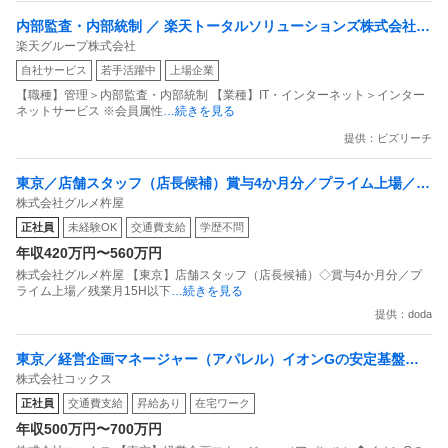
内部監査・内部統制 ／ 楽天トータルソリューションズ株式会社
楽天グループ株式会社
戦略事業コンプライアンス支援部 業務統制支援課：ショップコン
自社サービス
若手活躍中
上場企業
プライアンス推進担当（SBCSD）
【職種】管理＞内部監査・内部統制 【業種】IT・インターネット＞インター
ネットサービス ※会員属性
…続きを見る
提供：ビズリーチ
東京／店舗スタッフ（店長候補）賞与4か月分／プライム上場／残
株式会社グルメ杵屋
業月15H以下／新店オープン多数
正社員
未経験OK
交通費支給
学歴不問
年収420万円〜560万円
株式会社グルメ杵屋 【東京】店舗スタッフ（店長候補）◇賞与4か月分／プ
ライム上場／残業月15H以下
…続きを見る
提供：doda
東京／経営企画マネージャー（アパレル）イオンGの安定基盤／
株式会社コックス
面接1回／即入社歓迎
正社員
交通費支給
昇給あり
在宅ワーク
年収500万円〜700万円