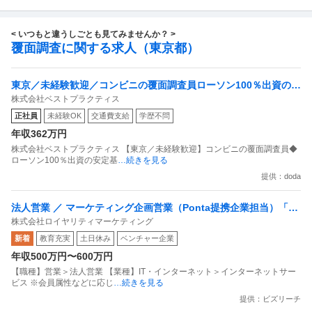
< いつもと違うしごとも見てみませんか？ >
覆面調査に関する求人（東京都）
東京／未経験歓迎／コンビニの覆面調査員ローソン100％出資の安
株式会社ベストプラクティス
定基盤／月５日在宅／残業月10時間
正社員
未経験OK
交通費支給
学歴不問
年収362万円
株式会社ベストプラクティス 【東京／未経験歓迎】コンビニの覆面調査員◆
ローソン100％出資の安定基
…続きを見る
提供：doda
法人営業 ／ マーケティング企画営業（Ponta提携企業担当）「国
株式会社ロイヤリティマーケティング
内最大級の共通ポイントサービスを展開／無駄のない消費社会を
新着
教育充実
土日休み
ベンチャー企業
目指すデータマーケティングカンパニー」
年収500万円〜600万円
【職種】営業＞法人営業 【業種】IT・インターネット＞インターネットサー
ビス ※会員属性などに応じ
…続きを見る
提供：ビズリーチ