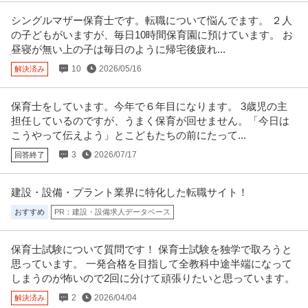
シングルマザー保育士です。転職について悩んでます。 ２人
の子どもがいますが、毎日10時間保育園に預けています。 お
昼寝が無い上の子は毎日のように帰宅後疲れ...
10
2026/05/16
解決済み
保育士をしています。今年で６年目になります。 3歳児の主
担任しているのですが、うまく保育が回せません。「今日は
こうやって伝えよう」とこどもたちの前にたって...
3
2026/07/17
回答終了
建設・設備・プラント業界に特化した転職サイト！
おすすめ
PR：建設・設備求人データベース
保育士試験について質問です！ 保育士試験を独学で取ろうと
思っています。 一発合格を目指して全教科中途半端になって
しまうのが怖いので2回に分けて頑張りたいと思っています。
2
2026/04/04
解決済み