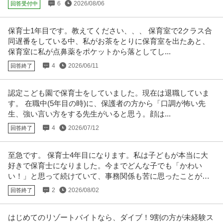
6
2026/08/06
回答受付中
【職種】IT技術職＞運用・保守・監視・テクニカルサポート 【業種】IT・イ
ンターネット＞インターネ
…続きを見る
提供：ビズリーチ
保育士1年目です。教えてください、、、 保育室で2クラス合
同遅番をしている中、私がお茶をとりに保育室を出たあと、
建築施工管理 ／ 「管理職候補／リフォーム施工管理」有休入社直
保育室に私が点鼻薬をポケットから落としてし...
東京セキスイファミエス株式会社
後から年休125日／業界唯一60年アフターフォロー／住まいのプ
4
2026/06/11
回答終了
新着
正社員
資格不問
若手活躍中
福利厚生充実
ロとして入居者様の理想を具現化
【職種】施工管理＞建築施工管理 【業種】建設＞住宅設備・ハウスメーカー
認定こども園で保育士をしていました。現在は退職していま
※会員属性などに応じ、当該
…続きを見る
す。 在職中(5年目の時)に、保護者の方から「口調が怖い先
提供：ビズリーチ
生、強い言い方をする先生がいると思う。顔は...
法人営業 ／ 「カーシートの法人企画営業」世界シェアトップクラ
4
2026/07/12
回答終了
ミドリオートレザー株式会社
スの自動車用本革シートメーカーで活躍！年間休日120日平均有休
正社員
未経験OK
ブランクOK
資格取得支援制度
消化率80％平均月残業時間10時間程度昨年度賞与4.8ヶ月分と充実
至急です。 保育士4年目になります。私は子どもが本当に大
【職種】営業＞法人営業 【業種】メーカー＞自動車・自動車部品 ※会員属性
の待遇
好きで保育士になりました。今までどんな子でも「かわい
などに応じ、当該求人をビズ
…続きを見る
い！」と思って続けていて、事務関係も苦に思ったことがあ
提供：ビズリーチ
りませんでした。
2
2026/08/02
回答終了
東京／調布／卵の力を科学する次世代タマゴ製品開発（業務用）
キユーピー株式会社
はじめてのリゾートバイトなら、ダイブ！9割の方が未経験ス
独自技術を生み出す食品R&D