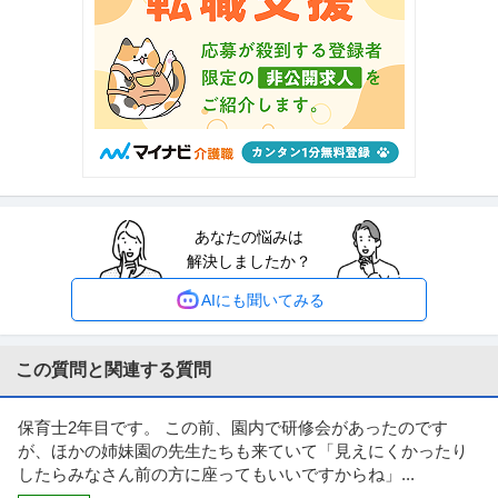
採用 ／ 「人事総務（管理職候補）」伊藤忠丸紅鉄鋼100％出資／
株式会社ニッコー
鋼管専門商社／将来的な制度企画にも携わる／年休125日・残業月
土日休み
職場内禁煙
長期
15h程度・抜群の福利厚生
年収500万円〜700万円
【職種】人事＞採用 【業種】メーカー＞その他 ※会員属性などに応じ、当該
求人をビズリーチ上で閲覧さ
…続きを見る
提供：ビズリーチ
個人営業 ／ 「店長候補／賃貸仲介」100％反響×成約率70％／自
あなたの悩みは
ハウス・トゥ・ハウス・ネットサービス株式会社
社管理物件多数／年間休日120日以上
解決しましたか？
新着
昇格あり
地域密着
年間休日100日以上
年収800万円〜1,100万円
AIにも聞いてみる
【職種】営業＞個人営業 【業種】不動産＞不動産仲介 ※会員属性などに応
じ、当該求人をビズリーチ上で
…続きを見る
提供：ビズリーチ
この質問と関連する質問
運用・保守・監視・テクニカルサポート ／ 「社会インフラの盾」
保育士2年目です。 この前、園内で研修会があったのです
セコム株式会社
セコムグループの最前線で日本の安全を守る運用監視リーダー／
が、ほかの姉妹園の先生たちも来ていて「見えにくかったり
新着
正社員
若手活躍中
スキルアップ
長期休暇あり
月残業10h未満・当部署の有休取得率95％以上／柔軟なキャリア
したらみなさん前の方に座ってもいいですからね」...
年収500万円〜700万円
パスでITの専門家へ