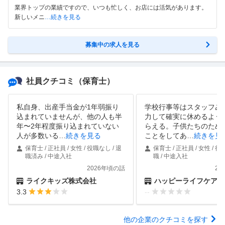
業界トップの業績ですので、いつも忙しく、お店には活気があります。
新しいメニ
…続きを見る
募集中の求人を見る
社員クチコミ
（保育士）
私自身、出産手当金が1年弱振り
学校行事等はスタッフみ
込まれていませんが、他の人も半
力して確実に休めるよう
年〜2年程度振り込まれていない
らえる。子供たちのため
人が多数いる
…
続きを見る
ことをしてあ
…
続きを見
保育士 / 正社員 / 女性 / 役職なし / 退
保育士 / 正社員 / 女性 / 役
職済み / 中途入社
職 / 中途入社
2026年頃の話
20
ライクキッズ株式会社
ハッピーライフケア株
3.3
--
他の企業のクチコミを探す