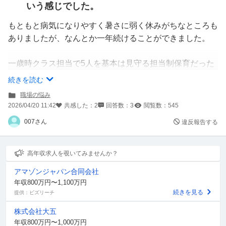
いう感じでした。
もともと病気になりやすく暑さに弱く休みがちなところも
ありましたが、なんとか一年続けることができました。
一歳時クラス担当で5人を基本は見守る担当制保育だった
ため自分の目で見切れる人数で落ち着いて把握できる環境
続きを読む
にあり、辛いしんどいと思いながらも2.3月には子どもた
職場の悩み
ちも落ちてきて自分にも余裕が出てきて〇〇してみようか
2026/04/20 11:42
共感した：
2
回答数：
3
閲覧数：
545
なや、楽しいと思って仕事ができることが増えました。
007さん
違反報告する
しかし、4月から3歳児クラスの担当になり自分で20人ほ
どのクラスを見ていかなければなりません。もう1人担任
高年収求人を覗いてみませんか？
はいますが加配児の担当のため基本わたしが主として考え
アマゾンジャパン合同会社
なければなりません。
年収800万円〜1,100万円
半数は新入園児で園の流れもわからず走ったり部屋から出
続きを見る
提供：ビズリーチ
てってしまったり朝から泣いていたり先生じゃ嫌だと泣か
株式会社大五
れてしまったり毎日てんやわんやです。
年収800万円〜1,000万円