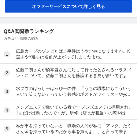
オファーサービスについて詳しく見る
Q&A閲覧数ランキング
カテゴリ:
職場の悩み
広島カープのゾンビたばこ事件はうやむやになりますか。K
1
選手やY選手は名前が上がってしましたよね。
佐藤二朗さんが橋本愛さんに対して行ったとされるハラスメ
2
ントについて、佐藤二朗さんを擁護する意見が多いですよ
ね。 これは極端に言えば、 「ハラスメントでは...
水ダウのはっしーはっぴーの件、「うちの職場にもこういう
3
人いて笑えない」っていう共感のポストがツイッターやyout
ubeのコメント欄に多すぎてそっちに驚いて...
メンズエステで働いている者です メンズエステに採用され、
4
1回だけ出勤したのですが、研修（店長が担当）の際や出勤
時に「元々デリをやっていたなら」という理由で...
私が車を持っていないと、職場の人間が私に「アンタ、たく
5
さん金を持っているのだから車を買えよ。」と言って来ま