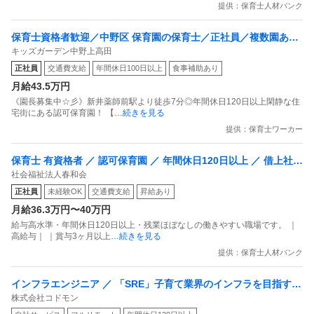
提供：保育士人材バンク
保育士資格者歓迎／中野区 保育園の保育士／正社員／複数園あり
キッズガーデン中野上高田
／駅チカ／経験者優遇／交通費支給
正社員
交通費支給
年間休日100日以上
食事補助あり
月給43.5万円
《園長募集中☆彡》新井薬師前駅より徒歩7分◎年間休日120日以上閑静な住
宅街にある認可保育園！ 【
…続きを見る
提供：保育士ワーカー
保育士 有資格者 ／ 認可保育園 ／ 年間休日120日以上 ／ 借上社宅
社会福祉法人春和会
あり
正社員
未経験OK
交通費支給
昇給あり
月給36.3万円〜40万円
給与高水準・年間休日120日以上・残業ほぼなしの働きやすい職場です。 ｜
高給与｜ ｜賞与3ヶ月以上
…続きを見る
提供：保育士人材バンク
インフラエンジニア ／ 「SRE」子育て業界のインフラを目指すS
株式会社コドモン
RE募集！事業の成長とともに拡大するシステム基盤の改善をお任