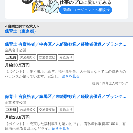
感情が先に出てしまいまとまりのない文章で申し訳ありま
仕事のプロ
に聞いてみる
せん。
気軽にエージェントへ相談
アドバイス、ご意見いただければ幸いです。
< 質問に関する求人 >
保育士（東京都）
保育士 有資格者／中央区／未経験歓迎／経験者優遇／ブランクO
企業名非公開
K
正社員
未経験OK
交通費支給
昇給あり
月給30.5万円
【ポイント】：働く環境、給与、福利厚生等、大手法人ならではの待遇面の
バランスが整っています。安定し
…続きを見る
提供：保育士人材バンク
保育士 有資格者／練馬区／未経験歓迎／経験者優遇／ブランクO
企業名非公開
K／新卒歓迎／キャリアアップ応援
正社員
未経験OK
交通費支給
昇給あり
月給28.8万円
【ポイント】：充実した福利厚生も魅力的です。 育休産休取得率100％、有
給消化率75％以上などライ
…続きを見る