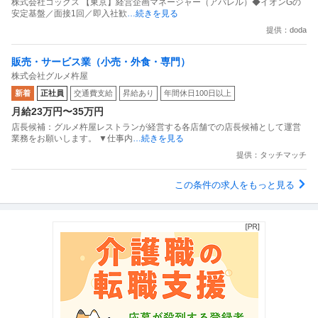
株式会社コックス 【東京】経営企画マネージャー（アパレル）◆イオンGの
安定基盤／面接1回／即入社歓
…続きを見る
提供：doda
販売・サービス業（小売・外食・専門）
株式会社グルメ杵屋
新着
正社員
交通費支給
昇給あり
年間休日100日以上
月給23万円〜35万円
店長候補：グルメ杵屋レストランが経営する各店舗での店長候補として運営
業務をお願いします。 ▼仕事内
…続きを見る
提供：タッチマッチ
この条件の求人をもっと見る