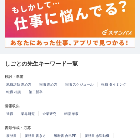
しごとの先生キーワード一覧
検討・準備
就職活動 進め方
転職 進め方
転職 スケジュール
転職 タイミング
転職 相談
第二新卒
情報収集
適職
業界研究
企業研究
転職 年収
書類作成・応募
履歴書
履歴書 書き方
履歴書 自己PR
履歴書 志望動機