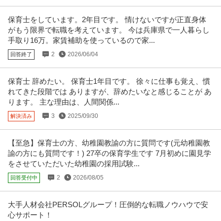
保育士をしています。2年目です。 情けないですが正直身体
がもう限界で転職を考えています。 今は兵庫県で一人暮らし
手取り16万。家賃補助を使っているので家...
2
2026/06/04
回答終了
保育士 辞めたい。 保育士1年目です。 徐々に仕事も覚え、慣
れてきた段階では ありますが、辞めたいなと感じることが あ
ります。 主な理由は、人間関係...
3
2025/09/30
解決済み
【至急】保育士の方、幼稚園教諭の方に質問です(元幼稚園教
諭の方にも質問です！) 27卒の保育学生です 7月初めに園見学
をさせていただいた幼稚園の採用試験...
2
2026/08/05
回答受付中
大手人材会社PERSOLグループ！圧倒的な転職ノウハウで安
心サポート！