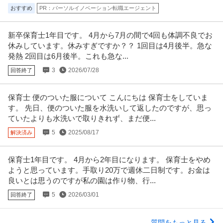
おすすめ
PR：パーソルイノベーション転職エージェント
新卒保育士1年目です。 4月から7月の間で4回も体調不良でお
休みしています。休みすぎですか？？ 1回目は4月後半。急な
発熱 2回目は6月後半。これも急な...
3
2026/07/28
回答終了
保育士 便のついた服について こんにちは 保育士をしていま
す。 先日、便のついた服を水洗いして返したのですが、思っ
ていたよりも水洗いで取りきれず、まだ便...
5
2025/08/17
解決済み
保育士1年目です。 4月から2年目になります。 保育士をやめ
ようと思っています。手取り20万で週休二日制です。お金は
良いとは思うのですが私の園は作り物、行...
5
2026/03/01
回答終了
質問をもっと見る