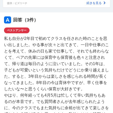
そんな中で今日の活動何か考えてる？とか絵本を読むとか
続きを見る
提供：ビズリーチ
私の部分案のために集団活動を週一で計画するとか、季節
の行事ごとに対しての活動を考えるとか月案、週案、反省
などやることは無限に出てきてパンク状態です。
回答（
3
件）
休日まで全て仕事で埋め尽くすことが嫌だと感じていま
ベストアンサー
す。もちろんそういう仕事だと理解して入りました。想像
が甘かったとしか言いようがありません。
私も自分が2年目で初めてクラスを任された時のことを思
日中は子どもの発達や怪我、命を最優先に考えることが重
い出しました。やる事が次々と出てきて、一日中仕事のこ
視せねばなりません。
とを考えて、休みの日も家で仕事して、それでも終わらな
怪我をさせてしまったときはさまざまな配慮や気遣いを持
くて、ペアの先輩には保育中も保育後も色々と注意され
って対応していかねばならず、いつもの調子で使った言葉
て、帰り道は毎日のように泣いていました。その1年は、
が保育業界では誤解を生みかねない言葉であるとか自主性
子どもが可愛いという気持ちだけでどうにか乗り越えまし
を大切にしなければならないためこの言葉は強制のように
た。すると、3年目からは楽しさを感じられる時間が長く
聞こえるなど保育士ならではの気遣いがあります。
なってきました。8年目の今は育休中ですが、早く仕事を
それを教えていただくことはなく間違えてから「〇〇だっ
したいな〜と思うくらい保育が大好きです。
たよね？」とご指摘を受けます。
やはり、何年経っても4月5月は忙しくて辛い気持ちもあ
日々出勤したくないと朝から泣いていたり憂鬱な気持ちな
るのが本音です。でも質問者さんが去年感じられたよう
ことが増えています。
に、今のクラスでもまた気持ちに余裕が出てきて楽しさを