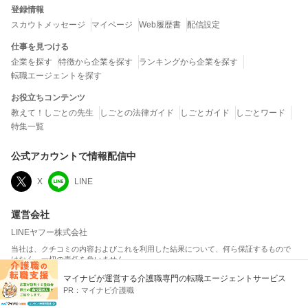
登録情報
スカウトメッセージ
マイページ
Web履歴書
配信設定
仕事を見つける
企業を探す
特徴から企業を探す
ランキングから企業を探す
転職エージェントを探す
お役立ちコンテンツ
教えて！しごとの先生
しごとの法律ガイド
しごとガイド
しごとワード
特集一覧
公式アカウントで情報配信中
X
LINE
運営会社
LINEヤフー株式会社
当社は、クチコミの内容およびこれを利用した結果について、何ら保証するもので
はなく、一切の責任を負いません。
マイナビが運営する介護職専門の転職エージェントサービス
転職・就職で人気の企業
PR：
マイナビ介護職