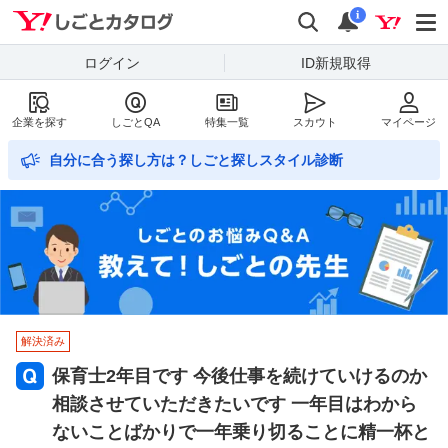
Yahoo!しごとカタログ
検索
通知数
i
ログイン
ID新規取得
企業を探す
しごとQA
特集一覧
スカウト
マイページ
自分に合う探し方は？しごと探しスタイル診断
解決済み
保育士2年目です 今後仕事を続けていけるのか
相談させていただきたいです 一年目はわから
ないことばかりで一年乗り切ることに精一杯と