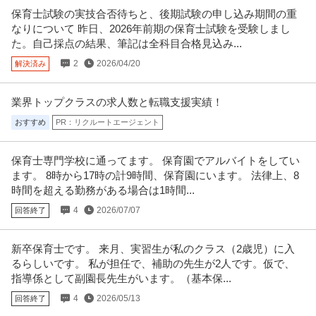
保育士試験の実技合否待ちと、後期試験の申し込み期間の重
なりについて 昨日、2026年前期の保育士試験を受験しまし
た。自己採点の結果、筆記は全科目合格見込み...
2
2026/04/20
解決済み
業界トップクラスの求人数と転職支援実績！
おすすめ
PR：リクルートエージェント
保育士専門学校に通ってます。 保育園でアルバイトをしてい
ます。 8時から17時の計9時間、保育園にいます。 法律上、8
時間を超える勤務がある場合は1時間...
4
2026/07/07
回答終了
新卒保育士です。 来月、実習生が私のクラス（2歳児）に入
るらしいです。 私が担任で、補助の先生が2人です。仮で、
指導係として副園長先生がいます。（基本保...
4
2026/05/13
回答終了