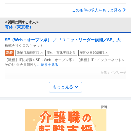
この条件の求人をもっと見る
< 質問に関する求人 >
有休（東京都）
SE（Web・オープン系） ／ 「ユニットリーダー候補／SE」大手
株式会社クロスキャット
クレジットカード会社向け開発／Java・COBOL×プライム案件／
新着
残業月20時間以内
産休・育休実績あり
年間休日100日以上
上流工程から参画可フレックス・年休122日
【職種】IT技術職＞SE（Web・オープン系） 【業種】IT・インターネット＞
その他 ※会員属性な
…続きを見る
提供：ビズリーチ
経理（財務会計） ／ 「財務経理」伊藤忠丸紅鉄鋼100％出資簿記
もっと見る
株式会社ニッコー
資格を活かして日常経理から「連結決算・税務」までじっくり育
未経験OK
リモートワーク
残業月20時間以内
つ／チーム体制／残業10h
年収500万円〜700万円
【職種】管理＞経理（財務会計） 【業種】メーカー＞その他 ※会員属性など
に応じ、当該求人をビズリー
…続きを見る
提供：ビズリーチ