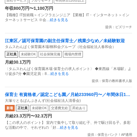
自社サービス
フルリモート
年間休日120日以上
せします／フルリモート・フレックス可！
年収800万円〜1,100万円
【職種】IT技術職＞インフラエンジニア 【業種】IT・インターネット＞イン
ターネットサービス ※会
…続きを見る
提供：ビズリーチ
江東区／認可保育園の副主任保育士／残業少なめ／未経験歓迎
タムスわんぱく保育園木場/桐和会グループ（社会福祉法人春和会）
正社員
未経験OK
社会保険完備
職場内禁煙
月給30.1万円
〈タムスわんぱく保育園木場 保育士の求人ポイント〉 ◆東西線「木場駅」よ
り徒歩7分 ◆園児定員：8
…続きを見る
提供：保育の教科書求人版
保育士 有資格者／認定こども園／月給233960円〜／年間休日111
大塚りとるぱんぷきんず(社会福祉法人清香会)
日／借り上げ社宅あり／駅徒歩1分
新着
正社員
未経験OK
交通費支給
昇給あり
月給23.3万円〜32.3万円
【この求人のポイント】 室内で集中して取り組む子、外で駆け回る子。多彩
な活動の中で、それぞれの「好
…続きを見る
提供：保育士バンク！AP適用