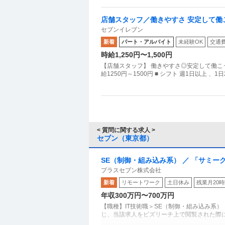
店舗スタッフ／働きやすさ 安定して働
セブンイレブン
新着
パート・アルバイト
未経験OK
交通
時給1,250円〜1,500円
【店舗スタッフ】 働きやすさ◎安定して働こう★ セ
給1250円～1500円 ■ シフト 週1日以上 、
< 質問に関する求人 >
セブン（東京都）
SE（制御・組み込み系） ／ 「サミ
プラスセブン株式会社
／平均残業月10h・年休126日・上流
新着
リモートワーク
土日休み
残業月20
年収300万円〜700万円
【職種】IT技術職＞SE（制御・組み込み系）
じ、当該求人をビズリーチ上で閲覧された際