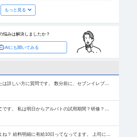
提供：ビズリーチ
もっと見る
あり
の悩みは
解決しましたか？
リモート可／マーケ×デザイン企業／戦略～実行まで 株式会社セブン
AIにも聞いてみる
義のマーケティングで事業・組織成長を目指す
…続きを見る
提供：Green
トップの業務基盤／自ら携わった商品が身近な店舗に並ぶ
たは詳しい方に質問です。 数分前に、セブンイレブン
した。 私も確認不足だったのですが、...
ート可】品質管理（食品）※小売トップの業務基盤／自ら携わった商
 【リモート可】品質管理（食品）※小売トップの
…続きを見る
てです。 私は明日からアルバトの試用期間？研修？が
提供：doda
で2時間ほど動画を見て書類を貰ったりし...
ケーションエンジニア／AIや機械学習／データ利活用による
ね？ 給料明細に有給10日ってなってます。 上司に聞