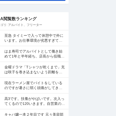
&A閲覧数ランキング
ゴリ:
アルバイト、フリーター
至急 タイミーで入って休憩中で外に
います。お仕事環境が劣悪すぎて戻
りたくないです。 体調も悪いし早退
したいです。 電話したのですが通話
はま寿司でアルバイトとして働き始
中で一生繋がらなくて...
めて1年と半年経ち、店長から役職に
あげると言われ、研修の日時が決ま
ったらまた伝えると言われて1ヶ月が
金曜ドラマ「Tシャツが乾くまで」充
経ちました。 自分は心...
は咲子を巻き込まないよう距離を置
いたように見えますが、だとしたら
どんなケースが考えられますか？ ①
現在ラーメン屋でバイトをしている
大恩人を一人で養わな...
のですが暑さに弱く頭痛がしてきて
しまいます。 とは言えシフトを短時
間にしてしまうとあまり稼げないの
高3です。扶養がやばいです。次入っ
でバイトを変えたいと思っ...
てくるので120いきます。自営業の手
渡しで扶養関係ないバイト紹介して
ください。大阪市です
キャバ嬢一本２年目です 元々美容部