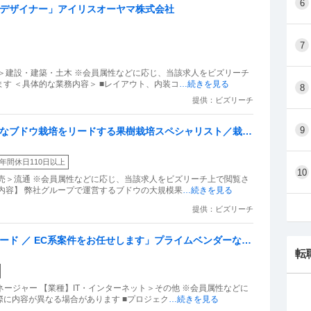
6
計デザイナー」アイリスオーヤマ株式会社
7
＞建設・建築・土木 ※会員属性などに応じ、当該求人をビズリーチ
す ＜具体的な業務内容＞ ■レイアウト、内装コ
…続きを見る
8
提供：ビズリーチ
9
能なブドウ栽培をリードする果樹栽培スペシャリスト／栽培
ち上げ
年間休日110日以上
10
売＞流通 ※会員属性などに応じ、当該求人をビズリーチ上で閲覧さ
内容】 弊社グループで運営するブドウの大規模果
…続きを見る
提供：ビズリーチ
ード ／ EC系案件をお任せします」プライムベンダーなの
転
ース上場／残業月平均20時間／フレックス／本社にて開発
ージャー 【業種】IT・インターネット＞その他 ※会員属性などに
に内容が異なる場合があります ■プロジェク
…続きを見る