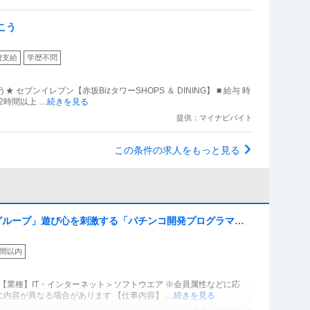
こう
費支給
学歴不問
ブンイレブン【赤坂BizタワーSHOPS ＆ DINING】 ■ 給与 時
1日2時間以上
…続きを見る
提供：マイナビバイト
この条件の求人をもっと見る
ーグループ」遊び心を刺激する「パチンコ開発プログラマ」
から関わる裁量
時間以内
 【業種】IT・インターネット＞ソフトウエア ※会員属性などに応
に内容が異なる場合があります 【仕事内容】
…続きを見る