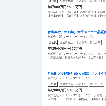
正社員
交通費支給
昇給あり
資格取得支援
年収500万円〜700万円
株式会社ＪＭ 【埼玉圏】公共施設管理（業務責
【仕事内容】 【埼玉圏】公共施設管理（業務責
青山本社／転勤無／食品メーカー品質
株式会社STIフードホールディングス
業20h
正社員
交通費支給
学歴不問
昇給あり
年収500万円〜600万円
株式会社STIフードホールディングス 【青
◇東証上場／裁量大／残業20h 【仕事内容
浜松町／意匠設計90％元請け／大手企
株式会社エンドウ・アソシエイツ
正社員
交通費支給
昇給あり
在宅ワーク
年収600万円〜800万円
株式会社エンドウ・アソシエイツ 【浜松町】
週休2日／土日祝休 【仕事内容】 【浜松町】