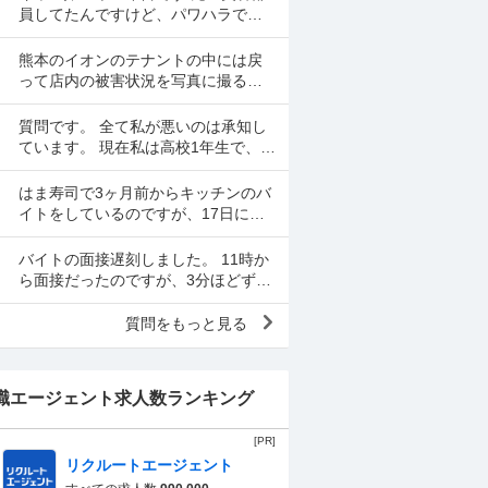
員してたんですけど、パワハラでや
めてなかなか復帰できずにキャバを
やっています 昼間の仕事復帰したい
熊本のイオンのテナントの中には戻
のですが、またパワハラ...
って店内の被害状況を写真に撮るよ
う従業員が指示された所があったと
言われます。事実ですか。テナント
質問です。 全て私が悪いのは承知し
名は分かりますか。
ています。 現在私は高校1年生で、某
寿司チェーン店バイトをの面接を受
けました。面接をし、その場で採用
はま寿司で3ヶ月前からキッチンのバ
をもらいました。そし...
イトをしているのですが、17日にネ
タの解凍を頼まれました。 初めてだ
ったのですが、ネタを出し冷蔵庫に
バイトの面接遅刻しました。 11時か
いれてる時に、こんな...
ら面接だったのですが、3分ほどずれ
てる時計で11:02ほどに起きました。
起きたらスマホの充電が切れてい
質問をもっと見る
て、とりあえ...
職エージェント求人数ランキング
[PR]
リクルートエージェント