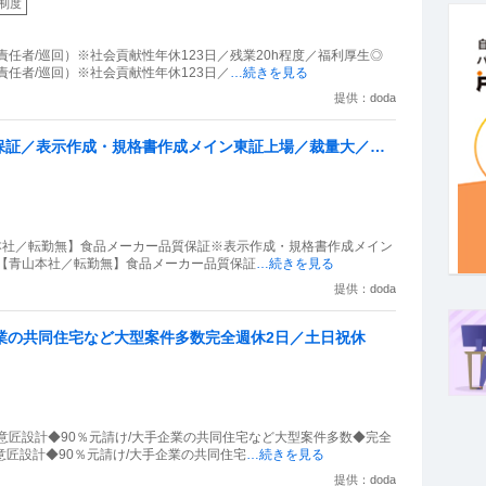
制度
任者/巡回）※社会貢献性年休123日／残業20h程度／福利厚生◎
任者/巡回）※社会貢献性年休123日／
…続きを見る
提供：doda
保証／表示作成・規格書作成メイン東証上場／裁量大／残
山本社／転勤無】食品メーカー品質保証※表示作成・規格書作成メイン
】 【青山本社／転勤無】食品メーカー品質保証
…続きを見る
提供：doda
業の共同住宅など大型案件多数完全週休2日／土日祝休
意匠設計◆90％元請け/大手企業の共同住宅など大型案件多数◆完全
意匠設計◆90％元請け/大手企業の共同住宅
…続きを見る
提供：doda