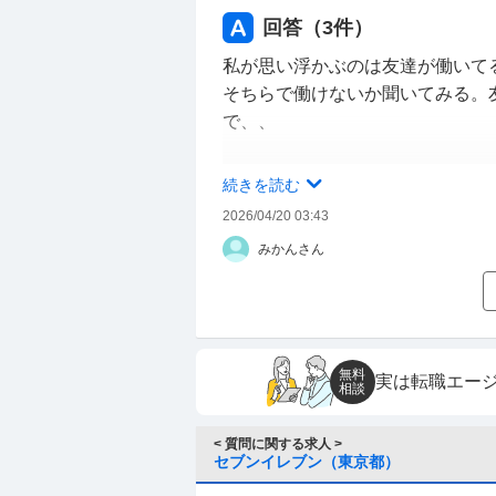
回答（
3
件）
私が思い浮かぶのは友達が働いて
そちらで働けないか聞いてみる。
で、、
難しいなら店長の機嫌などは気に
続きを読む
方なくね？と割り切る。
2026/04/20 03:43
みかんさん
LINEでも伝えて電話や直接シフ
LINEの文面だけだとキレられそ
無料
実は転職エー
相談
< 質問に関する求人 >
セブンイレブン（東京都）