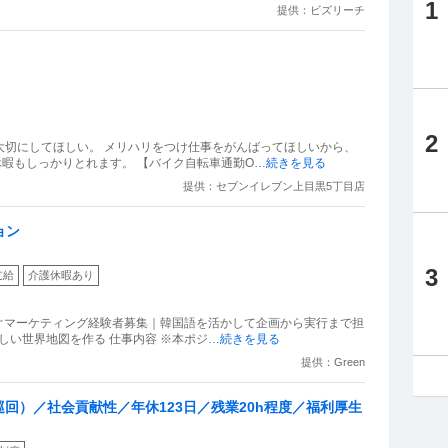
1
提供：ビズリーチ
2
大切にしてほしい。 メリハリをつけ仕事をがんばってほしいから、
休暇もしっかりとれます。 【バイク自転車通勤O
…続きを見る
提供：セブンイレブン上目黒5丁目店
ョン
3
支給
介護休暇あり
ぐマーケティング経験者募集｜韓国語を活かして企画から実行まで担
で新しい世界地図を作る 仕事内容 ※本ポジ
…続きを見る
提供：Green
回）／社会貢献性／年休123日／残業20h程度／福利厚生