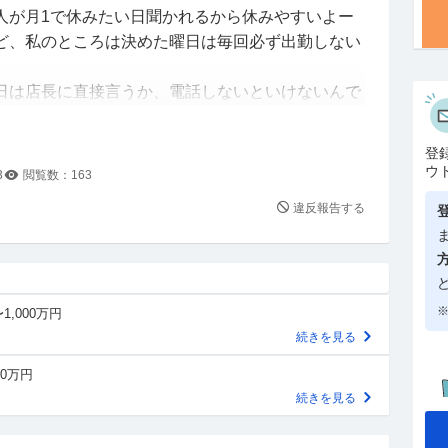
人が月1で休みたい日聞かれるから休みやすいよー
ど、私のところは決めた曜日は毎回必ず出勤しない
日は店長に直接言うか、電話しないといけないんで
知らないので、毎回寝起きとか外出時に電話をかけ
登
。
ウ
3
閲覧数：
163
く、月に2〜3回ほどお休みを頂かなければならない
違反報告する
いづらいです。
で、私情で休んだことはないのですが、何回も休み
いる気がします。
ぐに切られてしまいます。
※
1,000万円
いに気も使わずいいのかなと思っているのですが、休
続きを見る
うのがいいんでしょうか。。
ら、バイトはやめておいた方がいいんでしょうか？
00万円
っています。
続きを見る
いです。
ますが、よろしくお願いします。