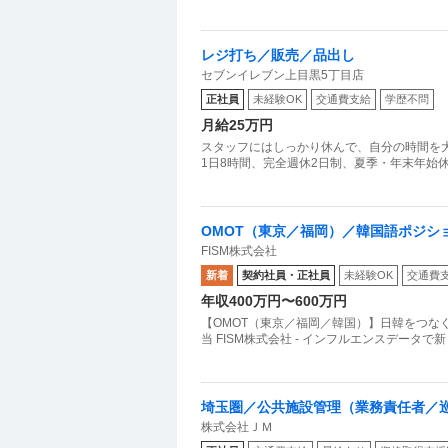
レジ打ち／販売／品出し
セブンイレブン上目黒5丁目店
正社員
未経験OK
交通費支給
学歴不問
月給25万円
スタッフにはしっかり休んで、自分の時間を
1日8時間、完全週休2日制、夏季・年末年始
OMOT（東京／福岡）／韓国語ポジシ
FISM株式会社
新着
契約社員・正社員
未経験OK
交通費
年収400万円〜600万円
【OMOT（東京／福岡／韓国）】日韓をつな
当 FISM株式会社 - インフルエンスデータ
埼玉圏／公共施設管理（業務責任者／巡
株式会社ＪＭ