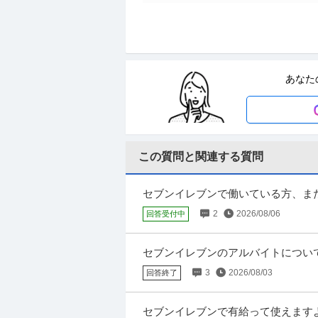
広報・PR
株式会社セブンデックス
新着
正社員
未経験OK
交通費支給
昇給
あなた
年収450万円〜650万円
自社ブランドの広報・SNS運用担当／週2日
デックス - 【起業経験者が社員の15%】広
この質問と関連する質問
リモート可／品質管理（食品）／小売
株式会社セブン‐イレブン・ジャパン
やりがい
正社員
交通費支給
学歴不問
昇給あり
セブンイレブンで働いている方、ま
年収550万円〜750万円
からクロネコヤマトの荷物を発送しま
2
2026/08/06
回答受付中
株式会社セブン‐イレブン・ジャパン 【リモ
品が身近な店舗に並ぶやりがい 【仕事内容】
セブンイレブンのアルバイトについ
はじまります。一昨日にセブンの店舗
3
2026/08/03
回答終了
SE（Web・オープン系） ／ アプリ
株式会社野村総合研究所
ソリューションの提案から開発まで
セブンイレブンで有給って使えますよ
未経験OK
職場内禁煙
リモートワーク