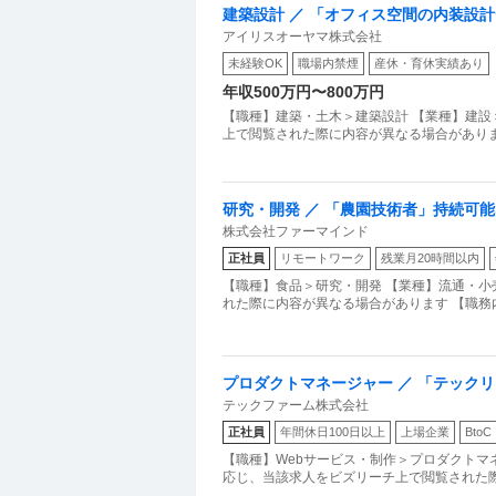
建築設計 ／ 「オフィス空間の内装設
アイリスオーヤマ株式会社
未経験OK
職場内禁煙
産休・育休実績あり
年収500万円〜800万円
【職種】建築・土木＞建築設計 【業種】建設
上で閲覧された際に内容が異なる場合がありま
研究・開発 ／ 「農園技術者」持続可
株式会社ファーマインド
技術の標準化・技術開発・新規農園立
正社員
リモートワーク
残業月20時間以内
【職種】食品＞研究・開発 【業種】流通・小
れた際に内容が異なる場合があります 【職務
プロダクトマネージャー ／ 「テックリ
テックファーム株式会社
で技術選定から行えます！／東証グロ
正社員
年間休日100日以上
上場企業
BtoC
／最上流からプロジェクトに参画
【職種】Webサービス・制作＞プロダクトマネ
応じ、当該求人をビズリーチ上で閲覧された際