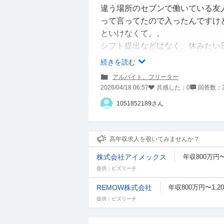
違う場所のセブンで働いている友
って言ってたので入ったんですけ
といけなくて。。
シフト提出などはなく、休みたい
す。
続きを読む
しかも店長の個人携帯の番号しか
アルバイト、フリーター
てしまってとても申し訳ないです
2026/04/18 06:57
共感した：
0
回答数：
また、高校の行事と被ることが多
1051852189さん
時もあって罪悪感で休みたいと言
まだテストとかボランティアとか
を頂いているのでイライラされて
高年収求人を覗いてみませんか？
電話にでた時も冷たく返されてす
株式会社アイメックス
年収800万円〜
個人的にはLINEなどの方がお互
提供：ビズリーチ
み希望を伝える時はどのように言
また、月に何回も休んでしまうな
REMOW株式会社
年収800万円〜1,2
5月にまた休みたい日があって困
提供：ビズリーチ
どの方法が最善か、教えて頂きた
長文で語彙力もなく難しいと思い