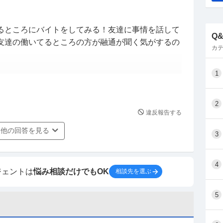
るところにバイトをしてみる！友達に事情を話して
Q
友達の働いてるところの方が融通が聞く気がするの
カテ
1
しない。わかった時点で直ぐに伝えてるんだから仕
2
違反報告する
トが被った時に口頭でも伝えた方がいい気がします。
うな気もします。
他の回答を見る
3
4
ジェントは
悩み相談だけでもOK
相談先を選ぶ
5