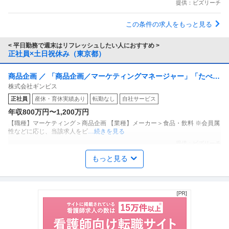
提供：ビズリーチ
この条件の求人をもっと見る
< 平日勤務で週末はリフレッシュしたい人におすすめ >
正社員×土日祝休み（東京都）
商品企画 ／ 「商品企画／マーケティングマネージャー」「たべっ
株式会社ギンビス
子どうぶつ」でお馴染みのお菓子メーカー ギンビス「「しみチョ
正社員
産休・育休実績あり
転勤なし
自社サービス
ココーン」「アスパラガス」などのロングセラー商品を製造／土
年収800万円〜1,200万円
日祝休み／転勤なし／勤務地日本橋」（株式会社ギンビス）
【職種】マーケティング＞商品企画 【業種】メーカー＞食品・飲料 ※会員属
性などに応じ、当該求人をビ
…続きを見る
提供：ビズリーチ
もっと見る
年収1000万円も可能×土日祝休み／外国人人材紹介の法人営業／
上野グループホールディングス株式会社
マネジメント業務
正社員
交通費支給
土日休み
介護休暇あり
月給47万円〜62.5万円
【年収1000万円も可能×土日祝休み】外国人人材紹介の法人営業｜マネジメ
ント業務 【高収入！稼ぐな
…続きを見る