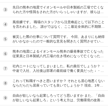
か？ 中途採用で大手企業に入社して9ヶ月にな...
先日の熊本の地震でイオンモールや日本製紙の工場で亡くな
3
られた方や怪我をされた方がいらっしゃいますが、彼らは皆
さん従業員との事。 このような場合、労災になる...
風俗嬢です。 職場のスタッフから注意喚起として以下のこと
4
を言われました。 誰がではなく、ここ最近全体的に不期限は
当然・表更、案内時間の遅れが多く感じ...
被災した際の仕事について質問です。 今回、あまりにも納得
5
がいかなかったので一般的な意見を聞きたく質問させていた
だきました。 職種は営業になります。 内...
熊本の地震によるイオンモール熊本の爆発事故で亡くなった
6
従業員と日本製紙八代工場の生き埋めになって亡くなった作
業員は労災が認められるのですか？
社内ニートになってしまいました。私の責任でしょうか？ ・
7
中途で入社、入社後は部署の最前線で働く要員だった ↓ ・入
社2人目で妊娠し、産休育休を合わせて2...
これって転職すべきと思いますか？ それとも居心地悪くない
8
ならだらだら居座っていても良いでしょうか？ 現在、1年半
前ぐらいに産休育休から復帰し時短勤務で働い...
自由が欲しいなら起業しろってどう思いますか また、「自由
9
が欲しいなら起業しろ」という考え方は、労働環境の改善が
不要だという意味にはならないと思うのですが