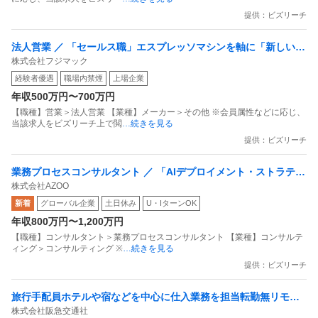
提供：ビズリーチ
法人営業 ／ 「セールス職」エスプレッソマシンを軸に「新しいカ
株式会社フジマック
フェ文化」を一緒に創りましょう
経験者優遇
職場内禁煙
上場企業
年収500万円〜700万円
【職種】営業＞法人営業 【業種】メーカー＞その他 ※会員属性などに応じ、
当該求人をビズリーチ上で閲
…続きを見る
提供：ビズリーチ
業務プロセスコンサルタント ／ 「AIデプロイメント・ストラテジ
株式会社AZOO
スト」京都発グローバルSaaS企業／AI導入の「最後の1マイル」
新着
グローバル企業
土日休み
U・IターンOK
を現場で埋める新規事業リード（リモート併用可）
年収800万円〜1,200万円
【職種】コンサルタント＞業務プロセスコンサルタント 【業種】コンサルテ
ィング＞コンサルティング ※
…続きを見る
提供：ビズリーチ
旅行手配員ホテルや宿などを中心に仕入業務を担当転勤無リモー
株式会社阪急交通社
ト可・土日祝休・フレックス