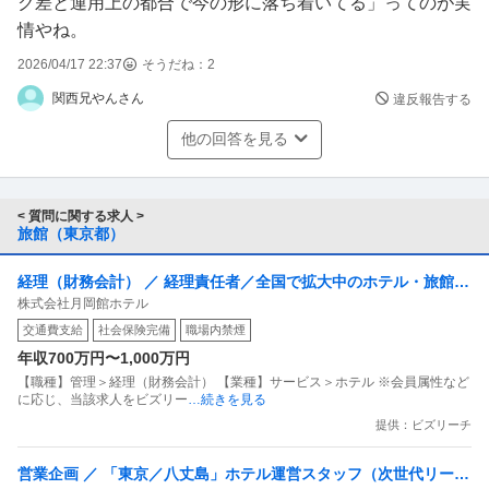
ク差と運用上の都合で今の形に落ち着いてる」ってのが実
情やね。
2026/04/17 22:37
そうだね：
2
関西兄やんさん
違反報告する
他の回答を見る
< 質問に関する求人 >
旅館（東京都）
経理（財務会計） ／ 経理責任者／全国で拡大中のホテル・旅館の
株式会社月岡館ホテル
経理体制をゼロから構築するポジション（年収700～1100万円）
交通費支給
社会保険完備
職場内禁煙
年収700万円〜1,000万円
【職種】管理＞経理（財務会計） 【業種】サービス＞ホテル ※会員属性など
に応じ、当該求人をビズリー
…続きを見る
提供：ビズリーチ
営業企画 ／ 「東京／八丈島」ホテル運営スタッフ（次世代リーダ