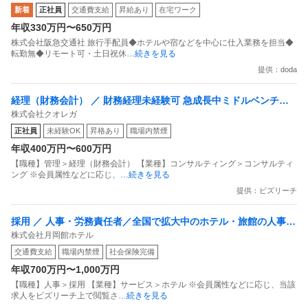
新着
正社員
交通費支給
昇給あり
在宅ワーク
年収330万円〜650万円
株式会社阪急交通社 旅行手配員◆ホテルや宿などを中心に仕入業務を担当◆
転勤無◆リモート可・土日祝休
…続きを見る
提供：doda
経理（財務会計） ／ 財務経理未経験可 急成長中ミドルベンチャ
株式会社クオレガ
ー！インバウンドテック企業／事業拡大に伴う増員！
正社員
未経験OK
昇格あり
職場内禁煙
年収400万円〜600万円
【職種】管理＞経理（財務会計） 【業種】コンサルティング＞コンサルティ
ング ※会員属性などに応じ、
…続きを見る
提供：ビズリーチ
採用 ／ 人事・労務責任者／全国で拡大中のホテル・旅館の人事・
株式会社月岡館ホテル
労務体制をゼロから構築するポジション（年収700～1100万円）
交通費支給
職場内禁煙
社会保険完備
年収700万円〜1,000万円
【職種】人事＞採用 【業種】サービス＞ホテル ※会員属性などに応じ、当該
求人をビズリーチ上で閲覧さ
…続きを見る