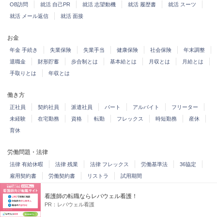
OB訪問
就活 自己PR
就活 志望動機
就活 履歴書
就活 スーツ
就活 メール返信
就活 面接
お金
年金 手続き
失業保険
失業手当
健康保険
社会保険
年末調整
退職金
財形貯蓄
歩合制とは
基本給とは
月収とは
月給とは
手取りとは
年収とは
働き方
正社員
契約社員
派遣社員
パート
アルバイト
フリーター
未経験
在宅勤務
資格
転勤
フレックス
時短勤務
産休
育休
労働問題・法律
法律 有給休暇
法律 残業
法律 フレックス
労働基準法
36協定
雇用契約書
労働契約書
リストラ
試用期間
看護師の転職ならレバウェル看護！
職場・人間関係
PR：
レバウェル看護
パワハラ
セクハラ
人間関係
ストレス
職場恋愛
社内恋愛