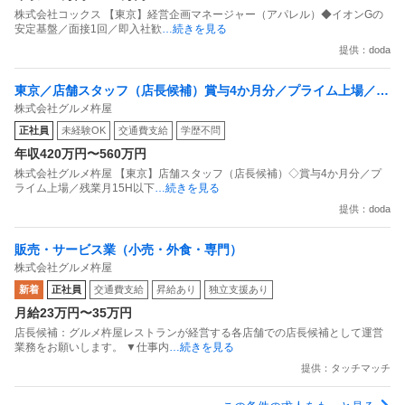
株式会社コックス 【東京】経営企画マネージャー（アパレル）◆イオンGの
安定基盤／面接1回／即入社歓
…続きを見る
提供：doda
東京／店舗スタッフ（店長候補）賞与4か月分／プライム上場／残
株式会社グルメ杵屋
業月15H以下／新店オープン多数
正社員
未経験OK
交通費支給
学歴不問
年収420万円〜560万円
株式会社グルメ杵屋 【東京】店舗スタッフ（店長候補）◇賞与4か月分／プ
ライム上場／残業月15H以下
…続きを見る
提供：doda
販売・サービス業（小売・外食・専門）
株式会社グルメ杵屋
新着
正社員
交通費支給
昇給あり
独立支援あり
月給23万円〜35万円
店長候補：グルメ杵屋レストランが経営する各店舗での店長候補として運営
業務をお願いします。 ▼仕事内
…続きを見る
提供：タッチマッチ