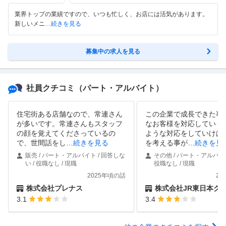
業界トップの業績ですので、いつも忙しく、お店には活気があります。
新しいメニ
…続きを見る
募集中の求人を見る
社員クチコミ
（パート・アルバイト）
住宅街ある店舗なので、常連さん
この企業で成長できた事
が多いです。常連さんもスタッフ
なお客様を対応していく
の顔を覚えてくださっているの
ような対応をしていけば
で、世間話をし
…
続きを見る
を考える事が
…
続きを見
販売 / パート・アルバイト / 回答しな
その他 / パート・アルバイト 
い / 役職なし / 現職
役職なし / 現職
2025年頃の話
20
株式会社プレナス
株式会社JR東日本クロスステ
3.1
3.4