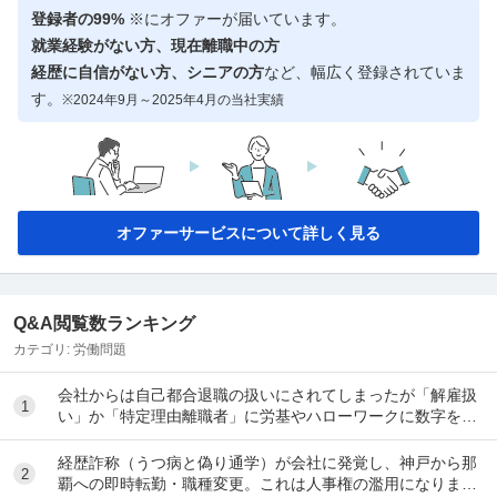
登録者の99%
※にオファーが届いています。
就業経験がない方、現在離職中の方
経歴に自信がない方、シニアの方
など、幅広く登録されていま
す。
※2024年9月～2025年4月の当社実績
オファーサービスについて詳しく見る
Q&A閲覧数ランキング
カテゴリ:
労働問題
会社からは自己都合退職の扱いにされてしまったが「解雇扱
1
い」か「特定理由離職者」に労基やハローワークに数字を具
体的な法律による根拠にのっとって覆した例を教え...
経歴詐称（うつ病と偽り通学）が会社に発覚し、神戸から那
2
覇への即時転勤・職種変更。これは人事権の濫用になります