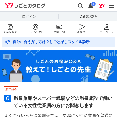
Yahoo!しごとカタログ
検索
通知数
i
ログイン
ID新規取得
企業を探す
しごとQA
特集一覧
スカウト
マイページ
自分に合う探し方は？しごと探しスタイル診断
解決済み
温泉旅館やスーパー銭湯などの温泉施設で働い
ている女性従業員の方にお聞きします
よくこういった温泉施設では、男湯に女性従業員が普通に