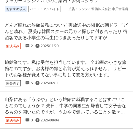
サッカースタジアムでのご案内・警備スタッフ
おすすめ求人
パート・アルバイト
広告：シンテイ警備株式会社 水戸営業所
ケアマネジャー／土日祝休み／居宅介護支援事業所（ケアマネー
株式会社マロー・サウンズ・カンパニー/ダイバーシティ篠崎
ジャー）
正社員
未経験OK
交通費支給
昇給あり
どんど晴れの旅館業務について 再放送中のNHKの朝ドラ 「ど
んど晴れ」 夏美は韓国スターの元カノ探しに付き合ったり 宿
月給21.7万円〜33.6万円
泊客である小学生の写生につきあったりしてますが
＜年間休日125日以上＞居宅介護支援事業所にてケアマネジャーの募集です
＠江戸川区 【業務内容】 居
…続きを見る
2
2025/11/29
解決済み
提供：ケア人材バンク
旅館業です。私は受付を担当しています。 全13室の小さな旅
経理事務スタッフ／経理経験必須／土日祝休み／年間休日125日／
館なのですが、お客様の顔と名前が覚えられません。 リピー
有限会社石田電機
残業ほぼなし
トのお客様が覚えてない事に対して怒る方がいます。
新着
正社員
交通費支給
学歴不問
昇給あり
5
2025/02/11
回答終了
月給25万円〜35万円
仕事内容：＼経理経験を活かして、安定企業で長く働きませんか？／ 創業40
年以上の電気設備工事会社で
…続きを見る
山梨にある「うぶや」という旅館に就職することはすごいこ
提供：有限会社石田電機
となのでしょうか？ 先日、中学の同級生が帰省して女子会な
るものを開いたのですが、うぶやで働いていることを散々自
この条件の求人をもっと見る
慢してきました。
3
2026/08/04
解決済み