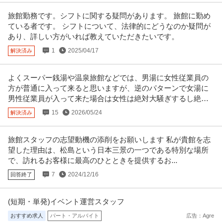
旅館勤務です。シフトに関する疑問があります。 旅館に勤め
ている者です。 シフトについて、法律的にどうなのか疑問が
あり、詳しい方がいれば教えていただきたいです。
1
2025/04/17
解決済み
よくスーパー銭湯や温泉旅館などでは、男湯に女性従業員の
方が普通に入って来ると思いますが、逆のパターンで女湯に
男性従業員が入って来た場合は女性は絶対大騒ぎするし絶対
無いはずなのにおかしくないでしょうか？
15
2026/05/24
解決済み
旅館スタッフの志望動機の添削をお願いします 私が貴館を志
望した理由は、松島という日本三景の一つである特別な場所
で、訪れるお客様に最高のひとときを提供するお...
7
2024/12/16
回答終了
(短期・単発)イベント運営スタッフ
おすすめ求人
パート・アルバイト
広告：Agre