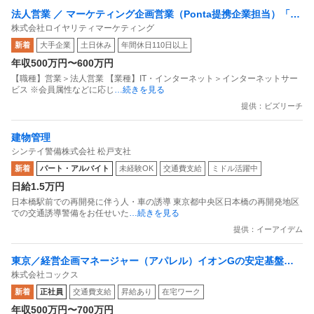
法人営業 ／ マーケティング企画営業（Ponta提携企業担当）「国
株式会社ロイヤリティマーケティング
内最大級の共通ポイントサービスを展開／無駄のない消費社会を
新着
大手企業
土日休み
年間休日110日以上
目指すデータマーケティングカンパニー」
年収500万円〜600万円
【職種】営業＞法人営業 【業種】IT・インターネット＞インターネットサー
ビス ※会員属性などに応じ
…続きを見る
提供：ビズリーチ
建物管理
シンテイ警備株式会社 松戸支社
新着
パート・アルバイト
未経験OK
交通費支給
ミドル活躍中
日給1.5万円
日本橋駅前での再開発に伴う人・車の誘導 東京都中央区日本橋の再開発地区
での交通誘導警備をお任せいた
…続きを見る
提供：イーアイデム
東京／経営企画マネージャー（アパレル）イオンGの安定基盤／
株式会社コックス
面接1回／即入社歓迎
新着
正社員
交通費支給
昇給あり
在宅ワーク
年収500万円〜700万円