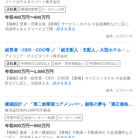
リードホテル＆リゾート株式会社
ー候補）／自家牧場×絶景リゾート個室社員寮有 ／ U・Iターン歓
正社員
職場内禁煙
U・IターンOK
迎
年収400万円〜600万円
【職種】営業＞営業企画 【業種】サービス＞ホテル ※会員属性などに応じ、
当該求人をビズリーチ上で閲
…続きを見る
提供：ビズリーチ
経営者・CEO・COO等 ／ 「総支配人・支配人」大型ホテル・旅
アイコニア・ホスピタリティ株式会社
館のマネジメントをお任せします
正社員
年間休日110日以上
産休・育休実績あり
年間休日120日以上
年収800万円〜1,000万円
【職種】経営＞経営者・CEO・COO等 【業種】サービス＞ホテル ※会員属
性などに応じ、当該求人を
…続きを見る
提供：ビズリーチ
建築設計 ／ 「第二創業期コアメンバー」顧客の夢を「適正価格」
株式会社WALLMATE不動産
で実現する／一気通貫の「住宅設計職」
学歴不問
社内ベンチャー制度
U・IターンOK
年収800万円〜900万円
【職種】建築・土木＞建築設計 【業種】不動産＞不動産仲介 ※会員属性など
に応じ、当該求人をビズリー
…続きを見る