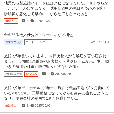
地元の老舗旅館バイトをほぼクビになりました。 何かやらか
したというわけではなく、試用期間中の先日きつめの下痢と
膀胱炎が悪化して早めに上がらせてもらったあと...
2
2025/10/27
解決済み
食料品製造／仕分け・シール貼り／梱包
おすすめ求人
パート・アルバイト
広告：バイトル
旅館で5年働いています。 今日支配人から解雇を言い渡され
ました。 理由は添乗員やお客様から昔クレームが来た事、 嘘
つきの派遣や仕事が暇で収入が少ない派遣が...
3
2025/07/29
専門家が回答
解決済み
旅館で2年半・ホテルで4年半、現在は食品工場で8ヶ月働いて
いる20代です。 工場勤務になってから心身共に疲れるように
なり、現在会社の意向で1週間休職してい...
3
2025/10/06
解決済み