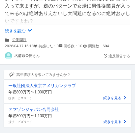
入って来ますが、逆のパターンで女湯に男性従業員が入っ
て来るのは絶対ありえないし大問題になるのに絶対おかし
いですよね？
それなのに何の文句も言わず問題提起もせずに普通に男湯
続きを読む
に入って作業をしているのは一体何故でしょうか？
労働問題
仕事だから、会社の方針だからなどと言うのは分かります
2026/04/17 16:18
共感した：
0
回答数：
10
閲覧数：
604
が、その仕事内容や会社の方針に対して会社側に、女性を
名前非公開さん
違反報告する
男湯に入らせるのはおかしくないか？不公平なのではない
かといった問題提起を一切せずに仕事しているのも少しお
かしい気がするのですが、一体何故なのか教えて頂きたい
高年収求人を覗いてみませんか？
です
一般社団法人東京アメリカンクラブ
年収800万円〜1,000万円
続きを見る
提供：ビズリーチ
アマゾンジャパン合同会社
年収800万円〜1,100万円
続きを見る
提供：ビズリーチ