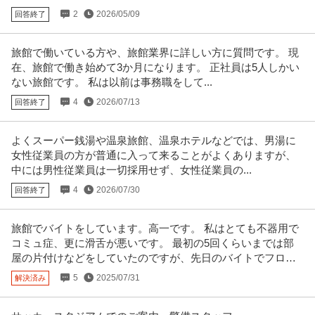
正社員
土日休み
高収入
完全週休2日制
創業90年の強固なグループ基盤／京都・丸太町駅徒歩1分／完全週
2
2026/05/09
回答終了
年収800万円〜1,000万円
休2日（土日祝）
【職種】管理＞法務・コンプライアンス 【業種】士業＞その他 ※会員属性な
どに応じ、当該求人をビズリ
…続きを見る
旅館で働いている方や、旅館業界に詳しい方に質問です。 現
提供：ビズリーチ
在、旅館で働き始めて3か月になります。 正社員は5人しかい
ない旅館です。 私は以前は事務職をして...
サビ管 研修修了証必須／サービス管理責任者／土日祝休み／就労
4
2026/07/13
回答終了
株式会社Kaien/Kaien秋葉原
移行・定着支援
正社員
交通費支給
昇給あり
土日休み
よくスーパー銭湯や温泉旅館、温泉ホテルなどでは、男湯に
月給31.8万円〜38.9万円
女性従業員の方が普通に入って来ることがよくありますが、
就労移行支援事業所にてサービス管理責任者の募集です＠千代田区 【業務内
中には男性従業員は一切採用せず、女性従業員の...
容】 就労移行支援事業所にお
…続きを見る
提供：ケア人材バンク
4
2026/07/30
回答終了
社会福祉士 資格必須／医療ソーシャルワーカー／土日祝休み／M
旅館でバイトをしています。高一です。 私はとても不器用で
医療法人社団真清の会/南多摩クリニック
SW／病院
コミュ症、更に滑舌が悪いです。 最初の5回くらいまでは部
正社員
交通費支給
昇給あり
土日休み
屋の片付けなどをしていたのですが、先日のバイトでフロン
月給20万円〜30万円
トでの仕事を任されました。
5
2025/07/31
解決済み
＜土曜日・日曜日・祝日休み＞整形外科・内科・訪問診療クリニックにて訪
問診療相談員のお仕事です＠町田
…続きを見る
提供：ケア人材バンク