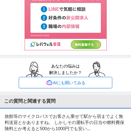
提供：上野グループホールディングス株式会社
羽田空港／施設保全サポート年休126日／土日祝休／残業10H以下
株式会社スタッド
／内勤9割／安定性が強みの建コン
正社員
交通費支給
昇給あり
ミドル活躍中
年収400万円〜620万円
株式会社スタッド ＜羽田空港＞施設保全サポート◆年休126日／土日祝休／
残業10H以下／内勤9割／
…続きを見る
提供：doda
あなたの悩みは
経理（財務会計） ／ 経理／土日祝休み／服装自由／賞与4か月分
解決しましたか？
株式会社林電子
／平均年齢30代／残業月10時間
正社員
交通費支給
昇給あり
在宅ワーク
AIにも聞いてみる
年収300万円〜500万円
【職種】管理＞経理（財務会計） 【業種】IT・インターネット＞ソフトウエ
ア ※会員属性などに応じ、
…続きを見る
この質問と関連する質問
提供：ビズリーチ
旅館等のマイクロバスでお客さん乗せて駅から宿までよく無
法務・コンプライアンス ／ 「測量士・測量士補・測量助手」最新
料送迎とかありますね。 しかしその運転手の日当や燃料費保
ひかり司法書士法人
ドローン・3Dレーザースキャナーを駆使する先進的測量技術者／
険料とか考えると500から1000円でも安い...