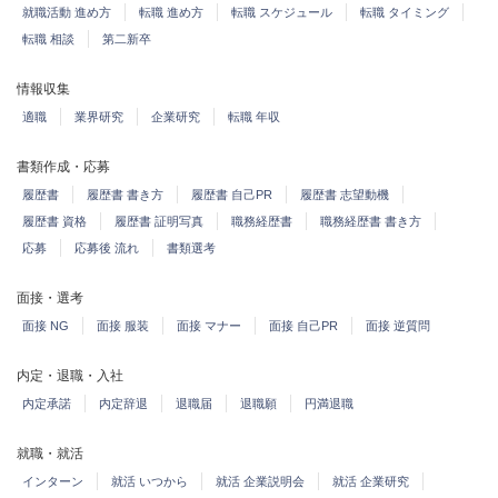
就職活動 進め方
転職 進め方
転職 スケジュール
転職 タイミング
転職 相談
第二新卒
情報収集
適職
業界研究
企業研究
転職 年収
書類作成・応募
履歴書
履歴書 書き方
履歴書 自己PR
履歴書 志望動機
履歴書 資格
履歴書 証明写真
職務経歴書
職務経歴書 書き方
応募
応募後 流れ
書類選考
面接・選考
面接 NG
面接 服装
面接 マナー
面接 自己PR
面接 逆質問
内定・退職・入社
内定承諾
内定辞退
退職届
退職願
円満退職
就職・就活
インターン
就活 いつから
就活 企業説明会
就活 企業研究