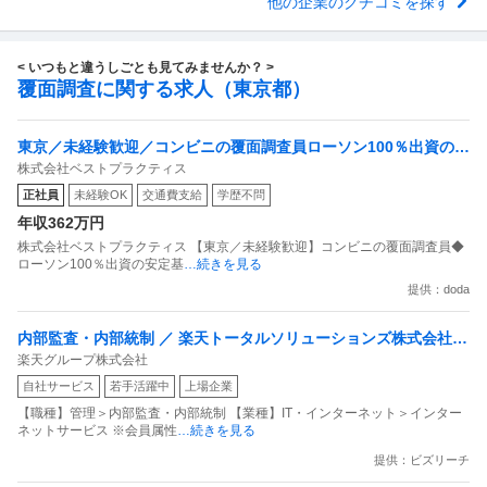
他の企業のクチコミを探す
< いつもと違うしごとも見てみませんか？ >
覆面調査に関する求人（東京都）
東京／未経験歓迎／コンビニの覆面調査員ローソン100％出資の安
株式会社ベストプラクティス
定基盤／月５日在宅／残業月10時間
正社員
未経験OK
交通費支給
学歴不問
年収362万円
株式会社ベストプラクティス 【東京／未経験歓迎】コンビニの覆面調査員◆
ローソン100％出資の安定基
…続きを見る
提供：doda
内部監査・内部統制 ／ 楽天トータルソリューションズ株式会社
楽天グループ株式会社
戦略事業コンプライアンス支援部 業務統制支援課：ショップコン
自社サービス
若手活躍中
上場企業
プライアンス推進担当（SBCSD）
【職種】管理＞内部監査・内部統制 【業種】IT・インターネット＞インター
ネットサービス ※会員属性
…続きを見る
提供：ビズリーチ