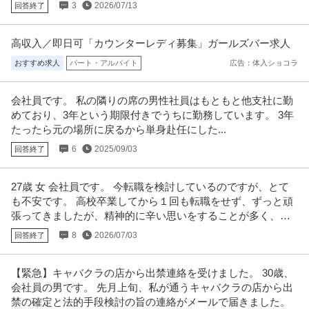
3
2026/07/13
回答終了
高収入／即日可「カウンターレディ募集」ガールズバー求人
おすすめ求人
パート・アルバイト
広告：体入ショコラ
会社員です。 私の隣りの席の男性社員はもともと他支社に勤
めており、3年という期限付きでうちに勤務しています。 3年
たったら元の場所に戻るから単身赴任にした...
6
2025/09/03
回答終了
27歳 女 会社員です。 今転職を検討しているのですが、とて
も不安です。 高校卒業してから１回も転職をせず、ずっと頑
張ってきましたが、精神的に辛い思いをすることが多く、そ
ろそろ限界が来ました。
8
2026/07/03
回答終了
【緊急】キャバクラの店から出禁連絡を受けました。 30歳、
会社員の男です。 先月上旬、私が通うキャバクラの店から出
禁の確定と法的手段検討の旨の連絡がメールで届きました。