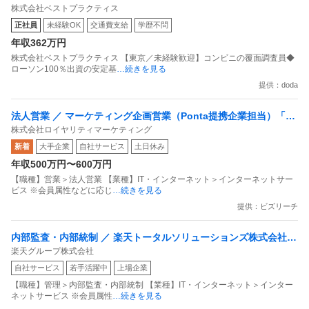
株式会社ベストプラクティス
定基盤／月５日在宅／残業月10時間
正社員
未経験OK
交通費支給
学歴不問
年収362万円
株式会社ベストプラクティス 【東京／未経験歓迎】コンビニの覆面調査員◆
ローソン100％出資の安定基
…続きを見る
提供：doda
法人営業 ／ マーケティング企画営業（Ponta提携企業担当）「国
株式会社ロイヤリティマーケティング
内最大級の共通ポイントサービスを展開／無駄のない消費社会を
新着
大手企業
自社サービス
土日休み
目指すデータマーケティングカンパニー」
年収500万円〜600万円
【職種】営業＞法人営業 【業種】IT・インターネット＞インターネットサー
ビス ※会員属性などに応じ
…続きを見る
提供：ビズリーチ
内部監査・内部統制 ／ 楽天トータルソリューションズ株式会社
楽天グループ株式会社
戦略事業コンプライアンス支援部 業務統制支援課：ショップコン
自社サービス
若手活躍中
上場企業
プライアンス推進担当（SBCSD）
【職種】管理＞内部監査・内部統制 【業種】IT・インターネット＞インター
ネットサービス ※会員属性
…続きを見る