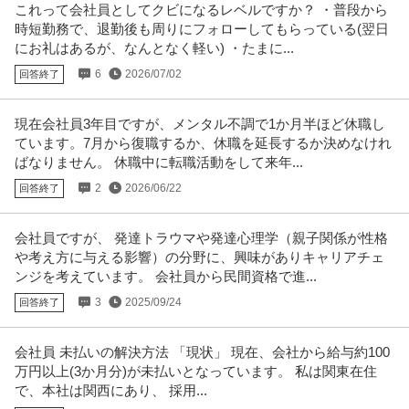
これって会社員としてクビになるレベルですか？ ・普段から
時短勤務で、退勤後も周りにフォローしてもらっている(翌日
にお礼はあるが、なんとなく軽い) ・たまに...
6
2026/07/02
回答終了
現在会社員3年目ですが、メンタル不調で1か月半ほど休職し
ています。7月から復職するか、休職を延長するか決めなけれ
ばなりません。 休職中に転職活動をして来年...
2
2026/06/22
回答終了
会社員ですが、 発達トラウマや発達心理学（親子関係が性格
や考え方に与える影響）の分野に、興味がありキャリアチェ
ンジを考えています。 会社員から民間資格で進...
3
2025/09/24
回答終了
会社員 未払いの解決方法 「現状」 現在、会社から給与約100
万円以上(3か月分)が未払いとなっています。 私は関東在住
で、本社は関西にあり、 採用...