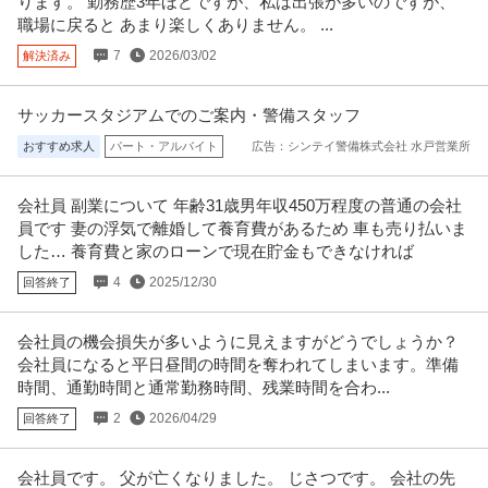
ります。 勤務歴3年ほどですが、私は出張が多いのですが、
年収800万円〜1,000万円
休2日（土日祝）
職場に戻ると あまり楽しくありません。 ...
【職種】管理＞法務・コンプライアンス 【業種】士業＞その他 ※会員属性な
7
2026/03/02
解決済み
どに応じ、当該求人をビズリ
…続きを見る
提供：ビズリーチ
サッカースタジアムでのご案内・警備スタッフ
御茶ノ水／社会課題の構造化ライター（記者職）在宅勤務中心土
おすすめ求人
パート・アルバイト
広告：シンテイ警備株式会社 水戸営業所
株式会社Ｒｉｄｉｌｏｖｅｒ
日祝休み
正社員
交通費支給
昇給あり
在宅ワーク
会社員 副業について 年齢31歳男年収450万程度の普通の会社
年収400万円〜690万円
員です 妻の浮気で離婚して養育費があるため 車も売り払いま
株式会社Ｒｉｄｉｌｏｖｅｒ 【御茶ノ水】社会課題の構造化ライター（記者
した… 養育費と家のローンで現在貯金もできなければ
職）◆在宅勤務中心◎土日祝休
…続きを見る
提供：doda
4
2025/12/30
回答終了
サビ管 研修修了証必須／サービス管理責任者／土日祝休み／就労
会社員の機会損失が多いように見えますがどうでしょうか？
株式会社Kaien/Kaien秋葉原
移行・定着支援
会社員になると平日昼間の時間を奪われてしまいます。準備
正社員
交通費支給
昇給あり
土日休み
時間、通勤時間と通常勤務時間、残業時間を合わ...
月給31.8万円〜38.9万円
2
2026/04/29
回答終了
就労移行支援事業所にてサービス管理責任者の募集です＠千代田区 【業務内
容】 就労移行支援事業所にお
…続きを見る
提供：ケア人材バンク
会社員です。 父が亡くなりました。 じさつです。 会社の先