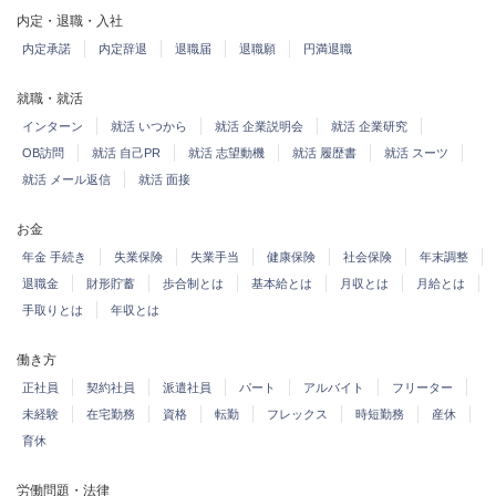
内定・退職・入社
内定承諾
内定辞退
退職届
退職願
円満退職
就職・就活
インターン
就活 いつから
就活 企業説明会
就活 企業研究
OB訪問
就活 自己PR
就活 志望動機
就活 履歴書
就活 スーツ
就活 メール返信
就活 面接
お金
年金 手続き
失業保険
失業手当
健康保険
社会保険
年末調整
退職金
財形貯蓄
歩合制とは
基本給とは
月収とは
月給とは
手取りとは
年収とは
働き方
正社員
契約社員
派遣社員
パート
アルバイト
フリーター
未経験
在宅勤務
資格
転勤
フレックス
時短勤務
産休
育休
労働問題・法律