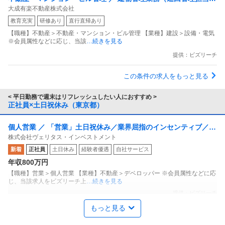
大成有楽不動産株式会社
者）／大成建設Gの安定基盤
教育充実
研修あり
直行直帰あり
【職種】不動産＞不動産・マンション・ビル管理 【業種】建設＞設備・電気
※会員属性などに応じ、当該
…続きを見る
提供：ビズリーチ
この条件の求人をもっと見る
< 平日勤務で週末はリフレッシュしたい人におすすめ >
正社員×土日祝休み（東京都）
個人営業 ／ 「営業」土日祝休み／業界屈指のインセンティブ／残
株式会社ヴェリタス・インベストメント
業月10h
新着
正社員
土日休み
経験者優遇
自社サービス
年収800万円
【職種】営業＞個人営業 【業種】不動産＞デベロッパー ※会員属性などに応
じ、当該求人をビズリーチ上
…続きを見る
提供：ビズリーチ
もっと見る
商品企画 ／ 「商品企画／マーケティングマネージャー」「たべっ