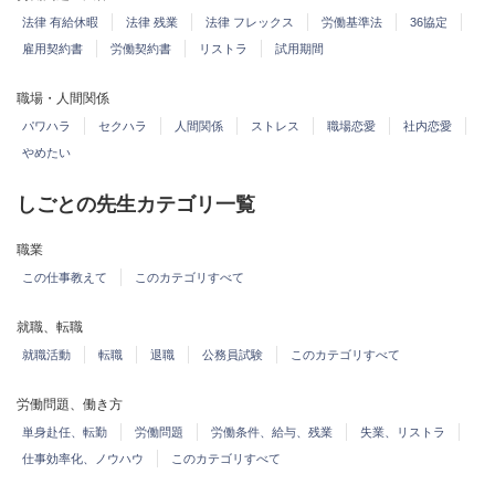
法律 有給休暇
法律 残業
法律 フレックス
労働基準法
36協定
雇用契約書
労働契約書
リストラ
試用期間
職場・人間関係
パワハラ
セクハラ
人間関係
ストレス
職場恋愛
社内恋愛
やめたい
しごとの先生カテゴリ一覧
職業
この仕事教えて
このカテゴリすべて
就職、転職
就職活動
転職
退職
公務員試験
このカテゴリすべて
労働問題、働き方
単身赴任、転勤
労働問題
労働条件、給与、残業
失業、リストラ
仕事効率化、ノウハウ
このカテゴリすべて