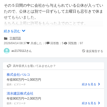
その５日間の中に会社から与えられている公休が入ってい
たので、公休とは別で一日ずらして土曜日も忌引きで休ま
せてもらいました。
もちろん上司に許可をもらった上でのことです。
なのに関わらず翌週の月曜に出勤したら朝一に別の上司に
続きを読む
「公休と別で忌引きとるなんてありえねーだろ？非常識だ
労働問題
ろ！」
2026/04/14 08:37
共感した：
0
回答数：
5
閲覧数：
97
なんて文句を言われました。
ac2170112さん
違反報告する
…これって非常識になりますか？
５日間て会社から与えられたのに？
高年収求人を覗いてみませんか？
しかもこっちは心身共に落ちてる状態で出勤してきたのに
株式会社パルコ
文句言われなきゃいけないのでしょうか？
年収800万円〜1,000万円
続きを見る
提供：ビズリーチ
清水建設株式会社
年収900万円〜2,000万円
続きを見る
提供：ビズリーチ