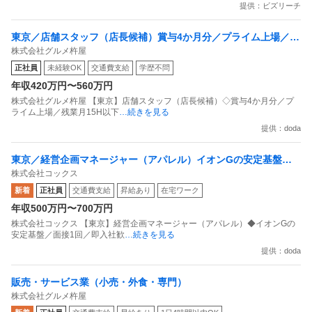
提供：ビズリーチ
東京／店舗スタッフ（店長候補）賞与4か月分／プライム上場／残
株式会社グルメ杵屋
業月15H以下／新店オープン多数
正社員
未経験OK
交通費支給
学歴不問
年収420万円〜560万円
株式会社グルメ杵屋 【東京】店舗スタッフ（店長候補）◇賞与4か月分／プ
ライム上場／残業月15H以下
…続きを見る
提供：doda
東京／経営企画マネージャー（アパレル）イオンGの安定基盤／
株式会社コックス
面接1回／即入社歓迎
新着
正社員
交通費支給
昇給あり
在宅ワーク
年収500万円〜700万円
株式会社コックス 【東京】経営企画マネージャー（アパレル）◆イオンGの
安定基盤／面接1回／即入社歓
…続きを見る
提供：doda
販売・サービス業（小売・外食・専門）
株式会社グルメ杵屋