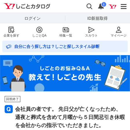
Yahoo!しごとカタログ
検索
通知数
i
ログイン
ID新規取得
企業を探す
しごとQA
特集一覧
スカウト
マイページ
自分に合う探し方は？しごと探しスタイル診断
回答終了
会社員の者です。 先日父が亡くなったため、
通夜と葬式を含めて月曜から５日間忌引き休暇
を会社からの指示でいただきました。