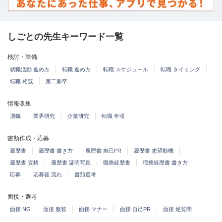
しごとの先生キーワード一覧
検討・準備
就職活動 進め方
転職 進め方
転職 スケジュール
転職 タイミング
転職 相談
第二新卒
情報収集
適職
業界研究
企業研究
転職 年収
書類作成・応募
履歴書
履歴書 書き方
履歴書 自己PR
履歴書 志望動機
履歴書 資格
履歴書 証明写真
職務経歴書
職務経歴書 書き方
応募
応募後 流れ
書類選考
面接・選考
面接 NG
面接 服装
面接 マナー
面接 自己PR
面接 逆質問