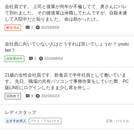
会社員です。 上司と後輩が何年か不倫してて、奥さんにバレ
て別れました。 その後後輩は休職してたんですが、自殺未遂
して入院中だと知りました。 命は助かったけ...
7
2025/09/06
解決済み
会社員に向いていない人はどうすれば良いでしょうか？ youtu
ber？
5
2026/08/04
回答受付中
21歳の女性会社員です。飲食店で半年社員として働いていま
す。 先日、職場の共有パソコンで事務作業をしていた際、PC
版LINEにログインしたまま少し席を外し...
9
2026/04/24
回答終了
レディスタッフ
おすすめ求人
パート・アルバイト
広告：バイトル