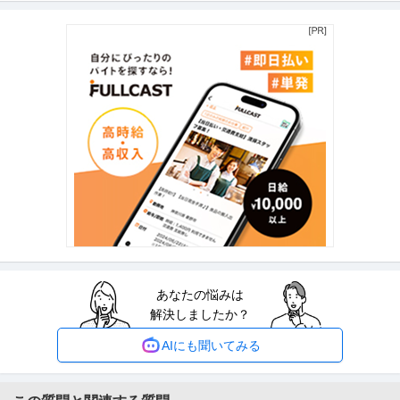
株式会社ギンビス
子どうぶつ」でお馴染みのお菓子メーカー ギンビス「「しみチョ
正社員
産休・育休実績あり
転勤なし
自社サービス
ココーン」「アスパラガス」などのロングセラー商品を製造／土
年収800万円〜1,200万円
日祝休み／転勤なし／勤務地日本橋」（株式会社ギンビス）
【職種】マーケティング＞商品企画 【業種】メーカー＞食品・飲料 ※会員属
性などに応じ、当該求人をビ
…続きを見る
提供：ビズリーチ
建築施工管理 ／ 地図と記憶に残る”作品”を創る「建築施工管理」
渡邊建設株式会社
年収1000万円を目指せる／年間休日127日／土日祝休／意匠性の
正社員
昇給あり
ミドル活躍中
土日休み
高いRCマンション等
【職種】施工管理＞建築施工管理 【業種】建設＞建設・建築・土木 ※会員属
性などに応じ、当該求人をビ
…続きを見る
提供：ビズリーチ
採用 ／ 「新橋」人事／HR領域 ～代表直下で裁量大／土日祝休み
あなたの悩みは
クラウドコンサルティング株式会社
解決しましたか？
新着
正社員
土日休み
フリーランス
年間休日120日以上
年収400万円〜500万円
AIにも聞いてみる
【職種】人事＞採用 【業種】コンサルティング＞コンサルティング ※会員属
性などに応じ、当該求人をビ
…続きを見る
提供：ビズリーチ