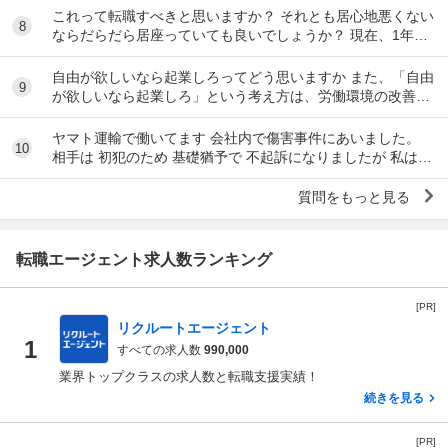
これって転職すべきと思いますか？ それとも居心地悪くない
8
ならだらだら居座っていても良いでしょうか？ 現在、1年半
前ぐらいに産休育休から復帰し時短勤務で働い...
自由が欲しいなら起業しろってどう思いますか また、「自由
9
が欲しいなら起業しろ」という考え方は、労働環境の改善が
不要だという意味にはならないと思うのですが
ヤマト運輸で働いてます 会社内で傷害事件にあいました。
10
相手は 初犯のため 基礎猶予で 不起訴になりましたが 私は怪
我をしています。 会社は不起訴になった...
質問をもっと見る
転職エージェント求人数ランキング
[PR]
リクルートエージェント
1
すべての求人数
990,000
業界トップクラスの求人数と転職支援実績！
続きを見る
[PR]