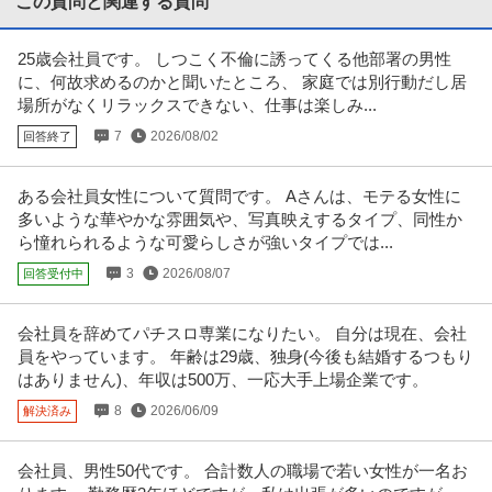
この質問と関連する質問
経理（財務会計） ／ 経理／土日祝休み／服装自由／賞与4か月分
25歳会社員です。 しつこく不倫に誘ってくる他部署の男性
株式会社林電子
／平均年齢30代／残業月10時間
に、何故求めるのかと聞いたところ、 家庭では別行動だし居
正社員
交通費支給
昇給あり
在宅ワーク
場所がなくリラックスできない、仕事は楽しみ...
年収300万円〜500万円
7
2026/08/02
回答終了
【職種】管理＞経理（財務会計） 【業種】IT・インターネット＞ソフトウエ
ア ※会員属性などに応じ、
…続きを見る
提供：ビズリーチ
ある会社員女性について質問です。 Aさんは、モテる女性に
多いような華やかな雰囲気や、写真映えするタイプ、同性か
年収1000万円も可能×土日祝休み／外国人人材紹介の法人営業／
ら憧れられるような可愛らしさが強いタイプでは...
上野グループホールディングス株式会社
マネジメント業務
3
2026/08/07
回答受付中
正社員
交通費支給
土日休み
介護休暇あり
月給47万円〜62.5万円
会社員を辞めてパチスロ専業になりたい。 自分は現在、会社
【年収1000万円も可能×土日祝休み】外国人人材紹介の法人営業｜マネジメ
員をやっています。 年齢は29歳、独身(今後も結婚するつもり
ント業務 【高収入！稼ぐな
…続きを見る
はありません)、年収は500万、一応大手上場企業です。
提供：上野グループホールディングス株式会社
8
2026/06/09
解決済み
法務・コンプライアンス ／ 「測量士・測量士補・測量助手」最新
ひかり司法書士法人
ドローン・3Dレーザースキャナーを駆使する先進的測量技術者／
会社員、男性50代です。 合計数人の職場で若い女性が一名お
正社員
土日休み
高収入
完全週休2日制
創業90年の強固なグループ基盤／京都・丸太町駅徒歩1分／完全週