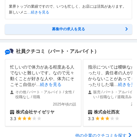
業界トップの業績ですので、いつも忙しく、お店には活気があります。
新しいメニ
…続きを見る
募集中の求人を見る
社員クチコミ
（パート・アルバイト）
忙しいので体力がある程度ある人
指示については曖昧な点
でないと難しいです。なので元々
ったり、責任者の人が居
動くことが好きな人や、体力にそ
からないことがあっても
こそこ自信が
…
続きを見る
ったりした場
…
続きを見
その他 / パート・アルバイト / 女性 /
販売 / パート・アルバイト 
役職なし / 現職
い / 役職なし / 退職済み
2025年頃の話
20
株式会社サイゼリヤ
株式会社西友
3.3
3.3
他の企業のクチコミを探す