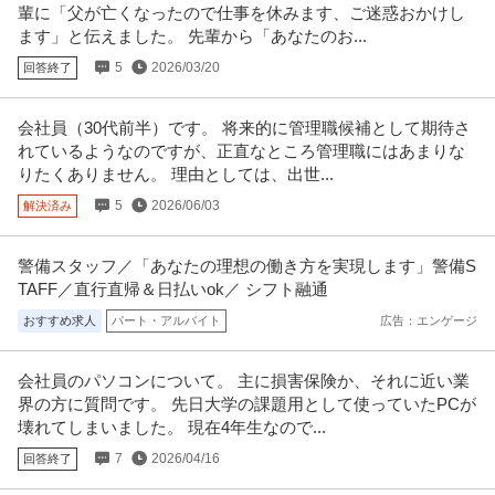
輩に「父が亡くなったので仕事を休みます、ご迷惑おかけし
この条件の求人をもっと見る
ます」と伝えました。 先輩から「あなたのお...
5
2026/03/20
回答終了
会社員（30代前半）です。 将来的に管理職候補として期待さ
れているようなのですが、正直なところ管理職にはあまりな
りたくありません。 理由としては、出世...
5
2026/06/03
解決済み
警備スタッフ／「あなたの理想の働き方を実現します」警備S
TAFF／直行直帰＆日払いok／ シフト融通
おすすめ求人
パート・アルバイト
広告：エンゲージ
会社員のパソコンについて。 主に損害保険か、それに近い業
界の方に質問です。 先日大学の課題用として使っていたPCが
壊れてしまいました。 現在4年生なので...
7
2026/04/16
回答終了