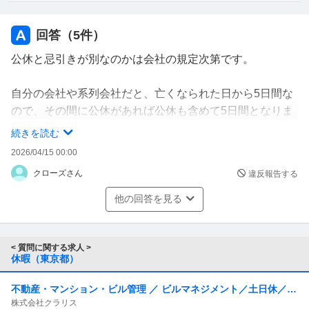
回答（
5
件）
公休と忌引きが別なのかは会社の規定次第です。
自分の会社や系列会社だと、亡くなられた日から5日間な
ので、その間に公休があれば公休も含めて5日間となりま
す。
続きを読む
2026/04/15 00:00
なので、会社規定を確認してください。
クローズさん
違反報告する
他の回答を見る
< 質問に関する求人 >
休暇（東京都）
不動産・マンション・ビル管理 ／ ビルマネジメント／土日休／年
株式会社クラリス
休120日／残業月20時間以下／転勤無し／夜勤及び夜間の呼出な