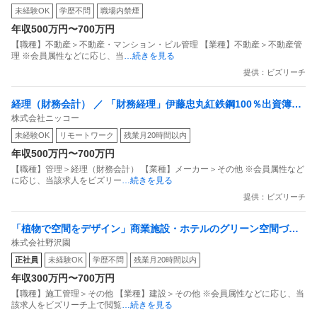
未経験OK
学歴不問
職場内禁煙
し
年収500万円〜700万円
【職種】不動産＞不動産・マンション・ビル管理 【業種】不動産＞不動産管
理 ※会員属性などに応じ、当
…続きを見る
提供：ビズリーチ
経理（財務会計） ／ 「財務経理」伊藤忠丸紅鉄鋼100％出資簿記
株式会社ニッコー
資格を活かして日常経理から「連結決算・税務」までじっくり育
未経験OK
リモートワーク
残業月20時間以内
つ／チーム体制／残業10h
年収500万円〜700万円
【職種】管理＞経理（財務会計） 【業種】メーカー＞その他 ※会員属性など
に応じ、当該求人をビズリー
…続きを見る
提供：ビズリーチ
「植物で空間をデザイン」商業施設・ホテルのグリーン空間づく
株式会社野沢園
り／未経験・植物が好きな方歓迎／創業150年超
正社員
未経験OK
学歴不問
残業月20時間以内
年収300万円〜700万円
【職種】施工管理＞その他 【業種】建設＞その他 ※会員属性などに応じ、当
該求人をビズリーチ上で閲覧
…続きを見る