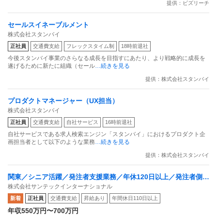
提供：ビズリーチ
セールスイネーブルメント
株式会社スタンバイ
正社員
交通費支給
フレックスタイム制
18時前退社
今後スタンバイ事業のさらなる成長を目指すにあたり、より戦略的に成長を
遂げるために新たに組織（セール
…続きを見る
提供：株式会社スタンバイ
プロダクトマネージャー（UX担当）
株式会社スタンバイ
正社員
交通費支給
自社サービス
16時前退社
自社サービスである求人検索エンジン「スタンバイ」におけるプロダクト企
画担当者として以下のような業務
…続きを見る
提供：株式会社スタンバイ
関東／シニア活躍／発注者支援業務／年休120日以上／発注者側／
株式会社サンテックインターナショナル
官公庁で内勤／残業20h程度
新着
正社員
交通費支給
昇給あり
年間休日110日以上
年収550万円〜700万円