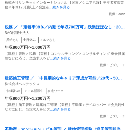
株式会社サンテックインターナショナル 【関東／シニア活躍】発注者支援業
務※年休120日以上／発注者
…続きを見る
提供：doda
税務 ／ 「定着率98％／内勤で年収700万可」残業ほぼなし・200
SAO税理士法人
項目の評価制度で“自身の頑張り”がクリアに評価される会計内勤
昇給あり
土日休み
ノルマなし
スタッフ
年収800万円〜1,000万円
【職種】管理＞税務 【業種】コンサルティング＞コンサルティング ※会員属
性などに応じ、当該求人をビ
…続きを見る
提供：ビズリーチ
建築施工管理 ／ 「中長期的なキャリア形成が可能／20代～50代
株式会社ベルテックス
まで活躍中」建築施工管理技士
未経験OK
ミドル活躍中
在宅ワーク
年収800万円〜1,200万円
【職種】施工管理＞建築施工管理 【業種】不動産＞デベロッパー ※会員属性
などに応じ、当該求人をビズ
…続きを見る
提供：ビズリーチ
不動産・マンション・ビル管理 ／ 建物管理業務（巡回管理担当