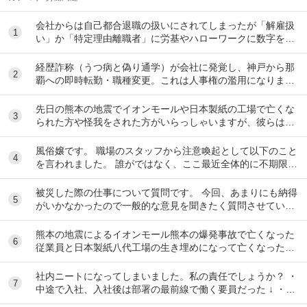
会社からは自己都合退職の扱いにされてしまったが「解雇扱
1
い」か「特定理由離職者」に労基やハローワークに数字を具
体的な法律による根拠にのっとって覆した例を教え...
経歴詐称（うつ病と偽り通学）が会社に発覚し、神戸から那
2
覇への即時転勤・職種変更。これは人事権の濫用になります
か？ 中途採用で大手企業に入社して9ヶ月にな...
先日の熊本の地震でイオンモールや日本製紙の工場で亡くな
3
られた方や怪我をされた方がいらっしゃいますが、彼らは皆
さん従業員との事。 このような場合、労災になる...
風俗嬢です。 職場のスタッフから注意喚起として以下のこと
4
を言われました。 誰がではなく、ここ最近全体的に不期限は
当然・表更、案内時間の遅れが多く感じ...
被災した際の仕事について質問です。 今回、あまりにも納得
5
がいかなかったので一般的な意見を聞きたく質問させていた
だきました。 職種は営業になります。 内...
熊本の地震によるイオンモール熊本の爆発事故で亡くなった
6
従業員と日本製紙八代工場の生き埋めになって亡くなった作
業員は労災が認められるのですか？
社内ニートになってしまいました。私の責任でしょうか？ ・
7
中途で入社、入社後は部署の最前線で働く要員だった ↓ ・入
社2人目で妊娠し、産休育休を合わせて2...