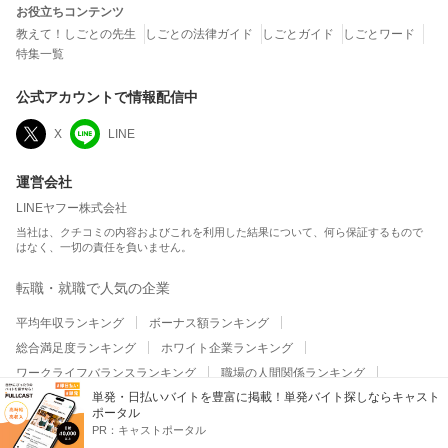
お役立ちコンテンツ
教えて！しごとの先生
しごとの法律ガイド
しごとガイド
しごとワード
特集一覧
公式アカウントで情報配信中
X
LINE
運営会社
LINEヤフー株式会社
当社は、クチコミの内容およびこれを利用した結果について、何ら保証するもので
はなく、一切の責任を負いません。
転職・就職で人気の企業
平均年収ランキング
ボーナス額ランキング
総合満足度ランキング
ホワイト企業ランキング
ワークライフバランスランキング
職場の人間関係ランキング
単発・日払いバイトを豊富に掲載！単発バイト探しならキャスト
平均残業時間ランキング
テレワーク・リモートワークランキング
ポータル
給与・昇給・福利厚生ランキング
副業の実施率ランキング
PR：
キャストポータル