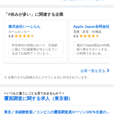
「#休みが多い」に関連する企業
株式会社いーふらん
Apple Japan合同会社
ホームセンター
電機・家電・AV機器
4.8
4.6
学生時代の同期と比べて、圧倒的
電話でApple製品の利用に
に個人での裁量権が与えられてい
困り事をサポートする。画
る点でお給料アップにもつ
…
が利用できるため、
…
企業一覧を見る
※ 企業のタグは投稿されたクチコミを元に付与されています。
< いつもと違うしごとも見てみませんか？ >
覆面調査に関する求人（東京都）
東京／未経験歓迎／コンビニの覆面調査員ローソン100％出資の安