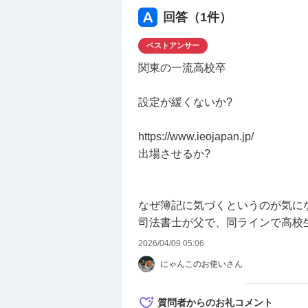
受けて、金融や会計学にも興味を
回答（
1
件）
学部を受験する。
ベストアンサー
③ 主人公の金融や会計学にも深
関東の一流高校卒
る、という設定を表現するにはど
高校時代、大学時代に簿記検定を
設定が緩くないか?
高校2年生→簿記2級、大学1年生
https://www.ieojapan.jp/
④ 主人公の役職と海外進出。↓は
出場させるか?
22歳の新卒で主人公は国際法律事
仕事の成果が認められて、アメリ
す。
なぜ簿記に気づくというのが気に
→コロンビア法科大学院
司法書士が父で、同ラインで高校
→ニューヨーク州の弁護士資格を
2026/04/09 05:06
→普段は東京で働いている。たま
にゃんこのお使いさん
ニューヨークでの金融訴訟を契機
↑無理がありますか？
質問者からのお礼コメント