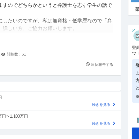
ますのでどちらかというと弁護士を志す学生の話で
にしたいのですが、私は無資格・低学歴なので「弁
。詳しい方、ご協力お願いします。
しければ、違和感があれば、ご協力ください。
登
ウ
1
閲覧数：
61
ートナー弁護士。
違反報告する
審査管理等をしている。
金融、会計、ITに詳しい。
※
円
続きを見る
万円〜1,100万円
験に合格
続きを見る
ったが、高校時代に読んだ「論語と算盤」に影響を