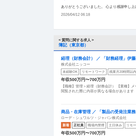
⑤ 主人公の実家
ありがとうございました。 心より感謝申し上
全く裕福ではない家庭出身。しか
2026/04/12 06:18
父は売れない司法書士、母はスー
子供時代より、主人公は法律の素
を大切にした。
< 質問に関する求人 >
慶應でなく早稲田にしたのは、庶
簿記（東京都）
経理（財務会計） ／ 「財務経理」伊
株式会社ニッコー
「連結決算・税務」までじっくり育つ／
お読みいただきありがとうござい
未経験OK
リモートワーク
残業月20時間以
年収500万円〜700万円
【職種】管理＞経理（財務会計） 【業種】メ
閲覧された際に内容が異なる場合があります 
商品・在庫管理 ／ 「製品の受発注業
ローデ・シュワルツ・ジャパン株式会社
ト
新着
正社員
職場内禁煙
土日休み
リモ
年収500万円〜700万円