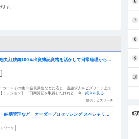
6
げます。
しとても貧困というわけでもない。
7
パーマーケットの店員。
晴らしさを教えられ、正直にまっすぐに生きること
8
民の秀才、苦労人感を出したいからです。
9
藤忠丸紅鉄鋼100％出資簿記資格を活かして日常経理から
チーム体制／残業10h
ました。よろしくお願いいたします。
内
10
ーカー＞その他 ※会員属性などに応じ、当該求人をビズリーチ上で
【ミッション】 「日商簿記を取得したけれど、今
…続きを見る
提供：ビズリーチ
転
務・納期管理など」オーダープロセッシング スペシャリス
ートワーク