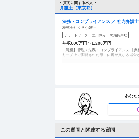
< 質問に関する求人 >
弁護士（東京都）
法務・コンプライアンス ／ 社内弁護士
株式会社りそな銀行
リモートワーク
土日休み
職場内禁煙
年収800万円〜1,200万円
【職種】管理＞法務・コンプライアンス 【業
リーチ上で閲覧された際に内容が異なる場合
秘書 ／ 「弁護士秘書」書面作成補助
アイエイ弁護士法人
新着
正社員
未経験OK
若手活躍中
残業
あなた
年収500万円〜700万円
【職種】管理＞秘書 【業種】士業＞法律事務
に内容が異なる場合があります 【仕事内容】 私
この質問と関連する質問
個人営業 ／ 「リテール／相続関連顧
三菱UFJ信託銀行株式会社