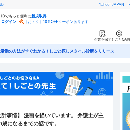
ル
Yahoo! JAPAN
IDでもっと便利に
新規取得
ログイン
［おトク］10％OFFクーポンあります
企業を探す
しごとQA
職活動の方法がすぐわかる！しごと探しスタイル診断をリリース
計事情】 漫画を描いています。 弁護士が主
0歳になるまでの話です。