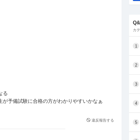
持つ。そのため弁護士志望だが、あえて文Ⅱや政経
Q
い知見がある、高校時代から法律と金融に興味があ
カテ
うするといいですか？
取るというのはどうでしょうか？
1
、予備試験直前に→簿記1級。
2
ありえますか？
務所に入社。
カの法科大学院に推薦される。※事務所が費用を出
3
なる
生が予備試験に合格の方がわかりやすいかなぁ
4
取得
に欧米との取引をする。
違反報告する
5
にロシアの大富豪に評価され、ブレーンになる。