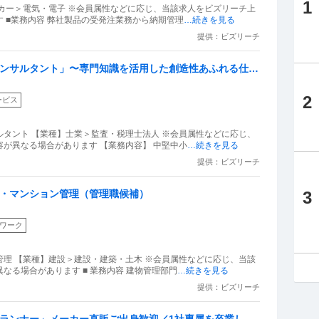
1
カー＞電気・電子 ※会員属性などに応じ、当該求人をビズリーチ上
 ■業務内容 弊社製品の受発注業務から納期管理
…続きを見る
提供：ビズリーチ
コンサルタント」〜専門知識を活用した創造性あふれる仕事
2
ービス
タント 【業種】士業＞監査・税理士法人 ※会員属性などに応じ、
が異なる場合があります 【業務内容】 中堅中小
…続きを見る
提供：ビズリーチ
3
物・マンション管理（管理職候補）
ワーク
理 【業種】建設＞建設・建築・土木 ※会員属性などに応じ、当該
なる場合があります ■ 業務内容 建物管理部門
…続きを見る
提供：ビズリーチ
プランナー」メーカー直販ご出身歓迎／1社専属を卒業しさ