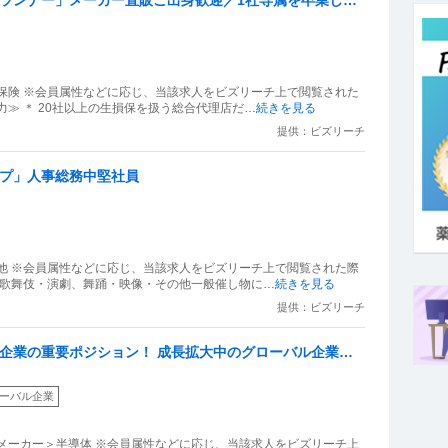
定給oインセン選択可
保険 ※会員属性などに応じ、当該求人をビズリーチ上で閲覧された
≫ ＊ 20社以上の生損保を扱う総合代理店だ
…続きを見る
提供：ビズリーチ
ープ」人事総務中堅社員
他 ※会員属性などに応じ、当該求人をビズリーチ上で閲覧された際
 歌舞伎・演劇、舞踊・映像・その他一般催し物に
…続きを見る
提供：ビズリーチ
売企業の重要ポジション！ 成長拡大中のグローバル企業で
ーバル企業
メーカー＞半導体 ※会員属性などに応じ、当該求人をビズリーチ上