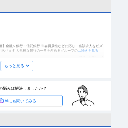
種】金融＞銀行・信託銀行 ※会員属性などに応じ、当該求人をビズ
があります 大規模な銀行の一角を占めるグループの
…続きを見る
提供：ビズリーチ
もっと見る
担当「経験者」募集
月20時間以内
の悩みは
解決しましたか？
所 ※会員属性などに応じ、当該求人をビズリーチ上で閲覧された際
AIにも聞いてみる
たちAI-EI法律事務所は、2019年に代
…続きを見る
提供：ビズリーチ
客営業」