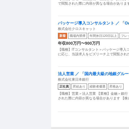
で閲覧された際に内容が異なる場合があります 
パッケージ導入コンサルタント ／ 「Or
株式会社クロスキャット
入まで一貫して担当フレックス・リモー
新着
職場内禁煙
年間休日120日以上
フレ
年収800万円〜900万円
【職種】ITコンサルタント＞パッケージ導入コ
に応じ、当該求人をビズリーチ上で閲覧された
法人営業 ／ 「国内最大級の地銀グル
株式会社東日本銀行
正社員
昇給あり
経験者優遇
昇格あり
【職種】営業＞法人営業 【業種】金融＞銀行
された際に内容が異なる場合があります 【