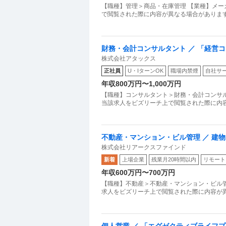
【職種】管理＞商品・在庫管理 【業種】メー
で閲覧された際に内容が異なる場合があります
財務・会計コンサルタント ／ 「経営
株式会社アタックス
を〜
正社員
U・IターンOK
職場内禁煙
自社サ
年収800万円〜1,000万円
【職種】コンサルタント＞財務・会計コンサル
当該求人をビズリーチ上で閲覧された際に内容
不動産・マンション・ビル管理 ／ 建
株式会社リアークスファインド
新着
上場企業
残業月20時間以内
リモート
年収600万円〜700万円
【職種】不動産＞不動産・マンション・ビル管
求人をビズリーチ上で閲覧された際に内容が異
個人営業 ／ 「エグゼクティブライフ