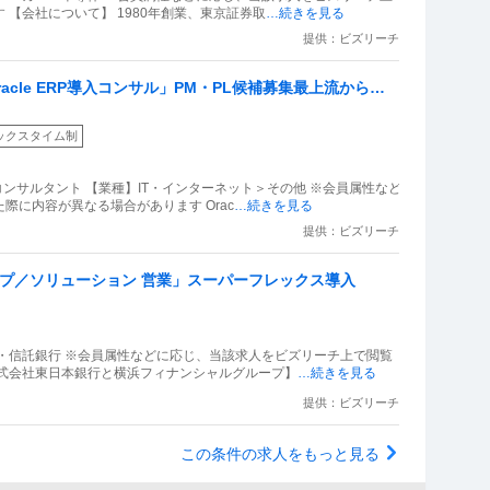
【会社について】 1980年創業、東京証券取
…続きを見る
提供：ビズリーチ
acle ERP導入コンサル」PM・PL候補募集最上流から導
ト可／年休122日
ックスタイム制
ンサルタント 【業種】IT・インターネット＞その他 ※会員属性など
際に内容が異なる場合があります Orac
…続きを見る
提供：ビズリーチ
ープ／ソリューション 営業」スーパーフレックス導入
・信託銀行 ※会員属性などに応じ、当該求人をビズリーチ上で閲覧
株式会社東日本銀行と横浜フィナンシャルグループ】
…続きを見る
提供：ビズリーチ
この条件の求人をもっと見る