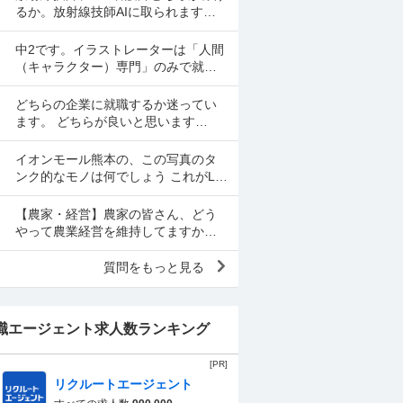
の中で長い行列をしなくてい...
るか。放射線技師AIに取られますか
ね？
中2です。イラストレーターは「人間
（キャラクター）専門」のみで就職
するのは難しいですか？ 閲覧ありが
とうございます。中学2年生の女子で
どちらの企業に就職するか迷ってい
す。最近学校の課題で...
ます。 どちらが良いと思います
か？？ A社 ・大手メーカー、技術系
・ゆるふわホワイト企業 ・給料は大
イオンモール熊本の、この写真のタ
手の平均的くらい...
ンク的なモノは何でしょう これがLP
ガスのタンクなんでしょうか？ だと
したら、とんでもない量ですが。 微
【農家・経営】農家の皆さん、どう
妙に隠してるのが、...
やって農業経営を維持してますか？
ここ数年だけでも、農業資材や肥料
の高騰、物流や人件費の高騰、とく
質問をもっと見る
に農薬の高騰は際限がな...
職エージェント求人数ランキング
[PR]
リクルートエージェント