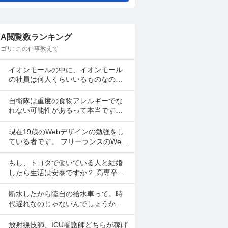
&A閲覧数ランキング
ゴリ:
この仕事教えて
イオンモールの中に、イオンモール
の社員は何人くらいいるものなので
しょうか？何十人とかのレベルです
かね？全体の2、3%くらいですか
自衛隊は重度の食物アレルギーでな
ね？ 地震があった時は、屋...
れない可能性があるって本当です
か？どのくらい重かったダメとかあ
りますか？警察、海保、消防など他
現在19歳のWebデザインの勉強をし
の公安職も同じですか？
ている者です。 フリーランスのWeb
デザイナーになるためには、どんな
スキルが必要なのでしょうか？ figma
もし、トヨタで働いている人と結婚
はもうある...
したら生活は安泰ですか？ 高専卒の
多分、生産技術系です。 子供を産ん
だ後は、専業主婦かパートで働きた
断水したから陸自の給水車って。時
いです。 トヨタの人と...
代遅れなのじゃないんでしょうか
ね。2Lペットボトルをトラックに満
載してそれを一本づつ配ったら炎熱
放射線技師、ICU看護師どちらが稼げ