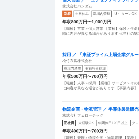
株式会社パンダム
らに稼ぐ／20社以上の提案レンジ／固
新着
土日休み
職場内禁煙
U・IターンOK
年収800万円〜1,000万円
【職種】営業＞個人営業 【業種】保険＞生命
際に内容が異なる場合があります ≪当社の魅力
採用 ／ 「東証プライム上場企業グル
松竹衣裳株式会社
職場内禁煙
有資格者歓迎
年収500万円〜700万円
【職種】人事＞採用 【業種】サービス＞その
に内容が異なる場合があります 【事業内容】
物流企画・物流管理 ／ 半導体製造販
株式会社フェローテック
購買担当を募集！
正社員
未経験OK
年間休日120日以上
グロ
年収400万円〜700万円
【職種】管理＞物流企画・物流管理 【業種】