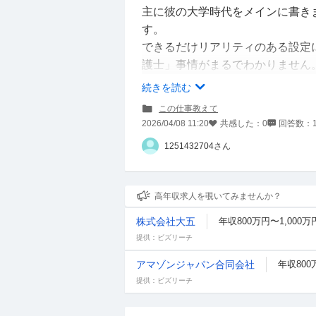
主に彼の大学時代をメインに書き
す。
できるだけリアリティのある設定
護士」事情がまるでわかりません
続きを読む
下記が私の考えた設定です。おか
この仕事教えて
2026/04/08 11:20
共感した：
0
回答数：
① 主人公は国際法律事務所のパ
1251432704さん
日本での仕事、ロシアの大富豪の
優秀な弁護士で、法律はもちろん。
高年収求人を覗いてみませんか？
② 主人公の学歴
株式会社大五
年収800万円〜1,000万
関東の一流高校卒
提供：ビズリーチ
→東京大学文Ⅱに落ちる
→早稲田大学政治経済学部に進学
アマゾンジャパン合同会社
年収800
→在学中、大学2年生時に予備試
提供：ビズリーチ
→その半年後に司法試験に合格
小学生の頃から弁護士になりたか