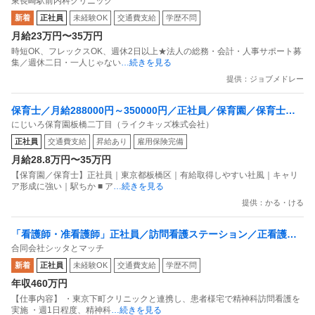
東長崎駅前内科クリニック
し可
新着
正社員
未経験OK
交通費支給
学歴不問
月給23万円〜35万円
時短OK、フレックスOK、週休2日以上★法人の総務・会計・人事サポート募
集／週休二日・一人じゃない
…続きを見る
提供：ジョブメドレー
保育士／月給288000円～350000円／正社員／保育園／保育士／
にじいろ保育園板橋二丁目（ライクキッズ株式会社）
正社員／東京都板橋区／有給取得しやすい社風／キャリア形成に
正社員
交通費支給
昇給あり
雇用保険完備
強い／駅ちか
月給28.8万円〜35万円
【保育園／保育士】正社員｜東京都板橋区｜有給取得しやすい社風｜キャリ
ア形成に強い｜駅ちか ■ ア
…続きを見る
提供：かる・ける
「看護師・准看護師」正社員／訪問看護ステーション／正看護師
合同会社シッタとマッチ
／普通自動車運転免許
新着
正社員
未経験OK
交通費支給
学歴不問
年収460万円
【仕事内容】 ︎・東京下町クリニックと連携し、患者様宅で精神科訪問看護を
実施 ・週1日程度、精神科
…続きを見る