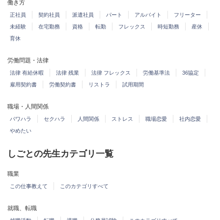
働き方
正社員
契約社員
派遣社員
パート
アルバイト
フリーター
未経験
在宅勤務
資格
転勤
フレックス
時短勤務
産休
育休
労働問題・法律
法律 有給休暇
法律 残業
法律 フレックス
労働基準法
36協定
雇用契約書
労働契約書
リストラ
試用期間
職場・人間関係
パワハラ
セクハラ
人間関係
ストレス
職場恋愛
社内恋愛
やめたい
しごとの先生カテゴリ一覧
職業
この仕事教えて
このカテゴリすべて
就職、転職