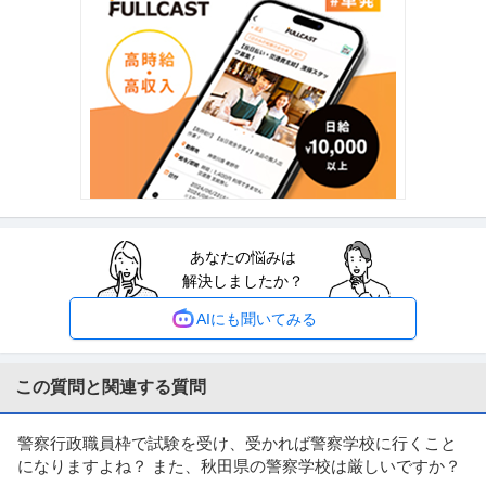
提供：doda
内部監査・内部統制 ／ オペレーション統括部 業務管理部：内部
楽天グループ株式会社
統制 マネージャー候補（C＆M）
産休・育休実績あり
ストックオプション
グローバル企業
年収800万円〜1,000万円
【職種】管理＞内部監査・内部統制 【業種】IT・インターネット＞インター
ネットサービス ※会員属性
…続きを見る
提供：ビズリーチ
あなたの悩みは
◢◤1級管工事施工管理技士
解決しましたか？
シンコー・克明工業株式会社
未経験OK
完全週休2日制
研修あり
AIにも聞いてみる
年収800万円〜1,200万円
【職種】施工管理＞その他 【業種】建設＞設備・電気 ※会員属性などに応
じ、当該求人をビズリーチ上で
…続きを見る
この質問と関連する質問
提供：ビズリーチ
警察行政職員枠で試験を受け、受かれば警察学校に行くこと
警視庁案件のDX推進エンジニア／上流工程新たなビジネスの創出
になりますよね？ また、秋田県の警察学校は厳しいですか？
ＮＴＴ東日本株式会社
／業務分析NTT東日本／J3021