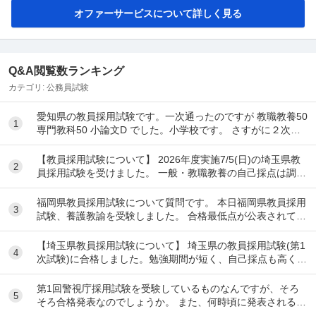
オファーサービスについて詳しく見る
Q&A閲覧数ランキング
カテゴリ:
公務員試験
愛知県の教員採用試験です。一次通ったのですが 教職教養50
1
専門教科50 小論文D でした。小学校です。 さすがに２次試
験で面接頑張っても受かんないで...
【教員採用試験について】 2026年度実施7/5(日)の埼玉県教
2
員採用試験を受けました。 一般・教職教養の自己採点は調べ
ながら行ったのですが、専門教養(国...
福岡県教員採用試験について質問です。 本日福岡県教員採用
3
試験、養護教諭を受験しました。 合格最低点が公表されてい
ないのですが、だいたい何割とれば一次試験は...
【埼玉県教員採用試験について】 埼玉県の教員採用試験(第1
4
次試験)に合格しました。勉強期間が短く、自己採点も高くは
なかったため、合格するとは思っていません...
第1回警視庁採用試験を受験しているものなんですが、そろ
5
そろ合格発表なのでしょうか。 また、何時頃に発表されるも
のなのでしょうか。