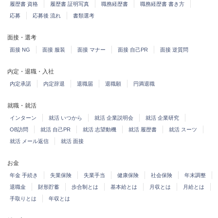
履歴書 資格
履歴書 証明写真
職務経歴書
職務経歴書 書き方
応募
応募後 流れ
書類選考
面接・選考
面接 NG
面接 服装
面接 マナー
面接 自己PR
面接 逆質問
内定・退職・入社
内定承諾
内定辞退
退職届
退職願
円満退職
就職・就活
インターン
就活 いつから
就活 企業説明会
就活 企業研究
OB訪問
就活 自己PR
就活 志望動機
就活 履歴書
就活 スーツ
就活 メール返信
就活 面接
お金
年金 手続き
失業保険
失業手当
健康保険
社会保険
年末調整
退職金
財形貯蓄
歩合制とは
基本給とは
月収とは
月給とは
手取りとは
年収とは