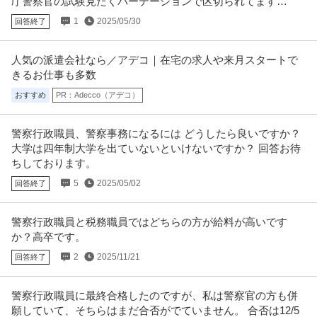
庁警察官の試験見たくパーテーションで区切られてます
か？？
1
2025/05/30
回答終了
人気の派遣会社なら／アデコ｜在宅の求人や来月スタートで
きるお仕事も多数
おすすめ
PR：Adecco（アデコ）
警察行政職員、警察事務になるには どうしたら良いですか？
大学は四年制大学を出ていないといけないですか？ 回答お待
ちしております。
5
2025/05/02
回答終了
警察行政職員と税務職員ではどちらの方が給料が高いです
か？高卒です。
2
2025/11/21
回答終了
警察行政職員に最終合格したのですが、私は警察官の方も併
願していて、そちらはまだ合否がでていません。 合否は12/5