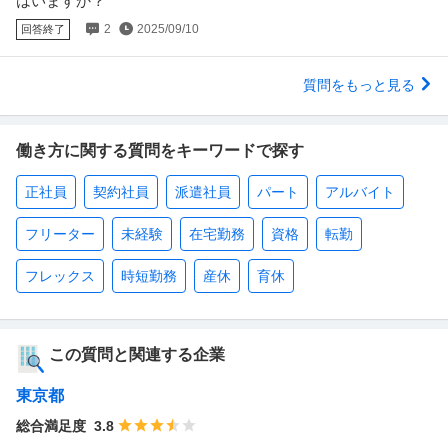
はいますか？
2
2025/09/10
回答終了
質問をもっと見る
働き方に関する質問をキーワードで探す
正社員
契約社員
派遣社員
パート
アルバイト
フリーター
未経験
在宅勤務
資格
転勤
フレックス
時短勤務
産休
育休
この質問と関連する企業
東京都
総合満足度
3.8