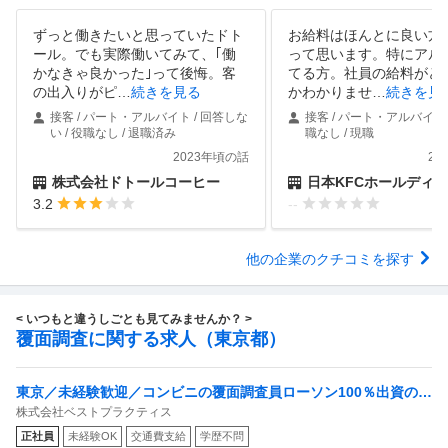
ずっと働きたいと思っていたドト
お給料はほんとに良い方
ール。でも実際働いてみて、｢働
って思います。特にアル
かなきゃ良かった｣って後悔。客
てる方。社員の給料がど
の出入りがピ
…
続きを見る
かわかりませ
…
続きを見
接客 / パート・アルバイト / 回答しな
接客 / パート・アルバイト /
い / 役職なし / 退職済み
職なし / 現職
2023年頃の話
20
株式会社ドトールコーヒー
日本KFCホールディングス
3.2
--
他の企業のクチコミを探す
< いつもと違うしごとも見てみませんか？ >
覆面調査に関する求人（東京都）
東京／未経験歓迎／コンビニの覆面調査員ローソン100％出資の安
株式会社ベストプラクティス
定基盤／月５日在宅／残業月10時間
正社員
未経験OK
交通費支給
学歴不問