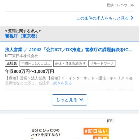
提供：レバウェル
この条件の求人をもっと見る
< 質問に関する求人 >
警視庁（東京都）
法人営業 ／ J1042「公共ICT／DX推進」警察庁の課題解決をICT
NTT東日本株式会社
やDXで実現するコンサルティング営業
正社員
年間休日100日以上
産休・育休実績あり
リモートワーク
年収800万円〜1,000万円
【職種】営業＞法人営業 【業種】IT・インターネット＞通信・キャリア ※会
員属性などに応じ、当該求
…続きを見る
提供：ビズリーチ
もっと見る
調布／防衛シェルターの現場管理防衛省や警視庁との取引多数で
ワールドネットインターナショナル株式会社
安定基盤土日祝休・残業20時間弱
正社員
交通費支給
学歴不問
昇給あり
年収600万円〜800万円
ワールドネットインターナショナル株式会社 【調布】防衛シェルターの現場
管理◆防衛省や警視庁との取引
…続きを見る