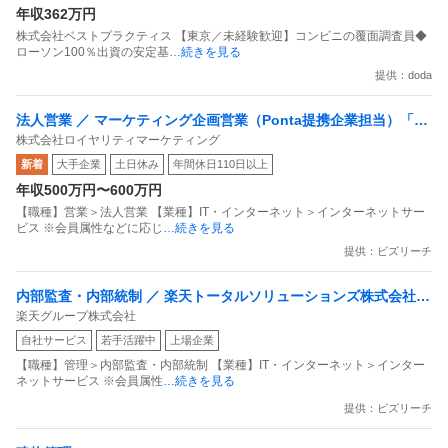
年収362万円
株式会社ベストプラクティス 【東京／未経験歓迎】コンビニの覆面調査員◆
ローソン100％出資の安定基
…続きを見る
提供：doda
法人営業 ／ マーケティング企画営業（Ponta提携企業担当）「国
株式会社ロイヤリティマーケティング
内最大級の共通ポイントサービスを展開／無駄のない消費社会を
新着
大手企業
土日休み
年間休日110日以上
目指すデータマーケティングカンパニー」
年収500万円〜600万円
【職種】営業＞法人営業 【業種】IT・インターネット＞インターネットサー
ビス ※会員属性などに応じ
…続きを見る
提供：ビズリーチ
内部監査・内部統制 ／ 楽天トータルソリューションズ株式会社
楽天グループ株式会社
戦略事業コンプライアンス支援部 業務統制支援課：ショップコン
自社サービス
若手活躍中
上場企業
プライアンス推進担当（SBCSD）
【職種】管理＞内部監査・内部統制 【業種】IT・インターネット＞インター
ネットサービス ※会員属性
…続きを見る
提供：ビズリーチ