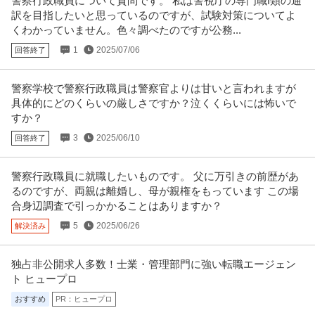
警察行政職員について質問です。 私は警視庁の専門職I類の通
訳を目指したいと思っているのですが、試験対策についてよ
くわかっていません。色々調べたのですが公務...
1
2025/07/06
回答終了
警察学校で警察行政職員は警察官よりは甘いと言われますが
具体的にどのくらいの厳しさですか？泣くくらいには怖いで
すか？
3
2025/06/10
回答終了
警察行政職員に就職したいものです。 父に万引きの前歴があ
るのですが、両親は離婚し、母が親権をもっています この場
合身辺調査で引っかかることはありますか？
5
2025/06/26
解決済み
独占非公開求人多数！士業・管理部門に強い転職エージェン
ト ヒュープロ
おすすめ
PR：ヒュープロ