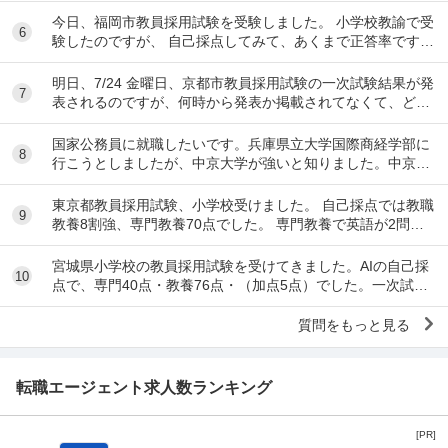
今日、福岡市教員採用試験を受験しました。 小学校教諭で受
6
験したのですが、 自己採点してみて、あくまで正答率です
が、 小学校全科 78% 教職教養 62....
明日、7/24 金曜日、京都市教員採用試験の一次試験結果が発
7
表されるのですが、何時から発表か掲載されてなくて、どな
たかわかる方教えてください。
国家公務員に就職したいです。兵庫県立大学国際商経学部に
8
行こうとしましたが、中京大学が強いと知りました。中京大
学に行くべきだと思いますか？あとバカにされるか...
東京都教員採用試験、小学校受けました。 自己採点では教職
9
教養8割強、専門教養70点でした。 専門教養で英語が2問出
題されたのですが、2問とも落としてしまい...
宮城県小学校の教員採用試験を受けてきました。AIの自己採
10
点で、専門40点・教養76点・（加点5点）でした。一次試験
を通過できるか不安です。
質問をもっと見る
転職エージェント求人数ランキング
[PR]