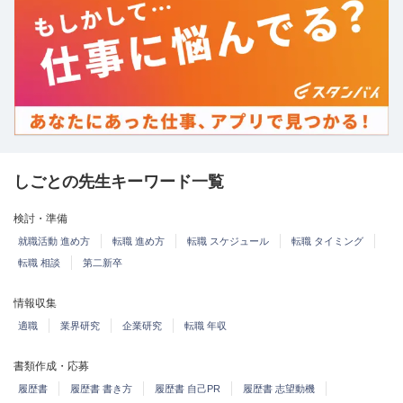
しごとの先生キーワード一覧
検討・準備
就職活動 進め方
転職 進め方
転職 スケジュール
転職 タイミング
転職 相談
第二新卒
情報収集
適職
業界研究
企業研究
転職 年収
書類作成・応募
履歴書
履歴書 書き方
履歴書 自己PR
履歴書 志望動機