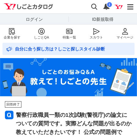
Yahoo!しごとカタログ
検索
通知数
i
ログイン
ID新規取得
企業を探す
しごとQA
特集一覧
スカウト
マイページ
自分に合う探し方は？しごと探しスタイル診断
回答終了
警察行政職員一類の1次試験(警視庁)の論文に
ついての質問です。実際どんな問題が出るのか
教えていただきたいです！ 公式の問題例で