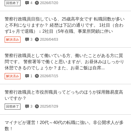
4
2026/07/20
回答終了
新着
正社員
交通費支給
学歴不問
昇給あり
年収590万円〜1,040万円
ＮＴＴ東日本株式会社 警視庁案件のDX推進エンジニア／上流工程◆新たなビ
警察行政職員目指している、25歳高卒女です 転職回数が多い
ジネスの創出、業務分析◆N
…続きを見る
と不利になりますか？ 経歴は下記の通りです。 1社目（合わ
提供：doda
ず1ヶ月で退職） ↓ 2社目（5年在職、事業所閉鎖に伴い
3
2026/04/03
解決済み
調理師／調理スタッフ／無資格可
エームサービス株式会社 警視庁警察学校内の厨房
警察行政職員として働いている方、働いたことがある方に質
正社員
未経験OK
交通費支給
社会保険完備
問です。 警察署等で働くと思いますが、お昼休みはしっかり
月給25万円〜27万円
休憩できるのでしょうか？また、お昼ご飯は自席...
【府中市朝日町】年間休日122日◎賞与あり☆各種手当・研修制度も充実◎
正職員の調理スタッフとして一
…続きを見る
1
2026/07/15
解決済み
提供：ジョブメドレー
警察行政職員と市役所職員ってどっちのほうが採用難易度高
エームサービス株式会社 警視庁警察学校内の厨房の調理師／調理
いですか？
エームサービス株式会社 警視庁警察学校内の厨房
スタッフ求人
3
2025/07/29
正社員
回答終了
未経験OK
交通費支給
スキルアップ
月給25万円〜27万円
【府中市朝日町】年間休日122日◎賞与あり☆各種手当・研修制度も充実◎
マイナビが運営！20代～40代の転職に強い。非公開求人が多
正職員の調理スタッフとして一
…続きを見る
数！