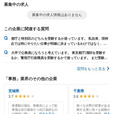
募集中の求人
募集中の求人情報はありません
この企業に関連する質問
都庁と特別区のどちらを受験するか迷っています。 私自身、現時
点では特にやりたい仕事が明確に決まっているわけではなく、
「政策立案に携わりたい」「住民に近い距...
大卒で公務員になろうと考えています。 東京都庁1類Bを受験す
るか、警視庁行政職員を受験するかで迷っています。 まだ受験ま
で半年ありますが、なかなか1類Ｂ...
質問をもっと見る
「
事務
」業界のその他の企業
茨城県
千葉県
3.7
3.6
車通勤の場合、勤務先によって駐
様々な分野の部署があるた
車場は自己確保かつ自己負担なの
動する度に色々な経験がで
が地味に痛い。ま
…
続きを見る
また、民間や国省
…
続きを