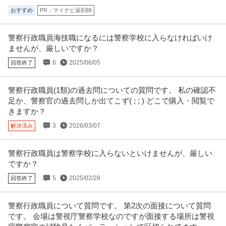
提供：日経メディカルワークス
おすすめ
PR：マイナビ薬剤師
第二新卒／未経験歓迎／法化学現場調査員サンプリング作業が中
株式会社分析センター
心理系の経験が活きる！
警察行政職員海技職になるには警察学校に入らなければいけ
正社員
未経験OK
交通費支給
学歴不問
ませんが、厳しいですか？
年収320万円〜400万円
6
2025/06/05
回答終了
株式会社分析センター 【第二新卒/未経験歓迎】法化学現場調査員◆サンプリ
ング作業が中心◆理系の経験
…続きを見る
警察行政職員(1類)の過去問についての質問です。 私の確認不
提供：doda
足か、警察官の過去問しか出てこず( ; ; ) どこで購入・閲覧で
きますか？
駐車監視スタッフ／月収30万円可！警視庁の委託業務／会社負担
株式会社コアズ 駐車対策部
で資格取得できる！未経験OK／定年後にも／駐車監視員
3
2026/03/07
解決済み
契約社員
未経験OK
交通費支給
昇給あり
日給1.1万円〜1.2万円
警察行政職員は警察学校に入らないといけませんが、厳しい
【ここがオススメ！】 日勤のみ！安定性・社会貢献性も◎ 未経験から挑戦で
ですか？
きる「みなし公務員」！ 熱
…続きを見る
5
2025/02/28
回答終了
提供：マイナビミドルシニア
この条件の求人をもっと見る
警察行政職員について質問です。 第2次の面接について質問
です。 会場は警視庁警察学校なのですが面接する場所は警視