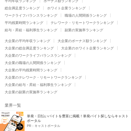
平均年収ランキング
ボーナス額ランキング
総合満足度ランキング
ホワイト企業ランキング
ワークライフバランスランキング
職場の人間関係ランキング
平均残業時間ランキング
テレワーク・リモートワークランキング
給与・昇給・福利厚生ランキング
副業の実施率ランキング
大企業の平均年収ランキング
大企業のボーナス額ランキング
大企業の総合満足度ランキング
大企業のホワイト企業ランキング
大企業のワークライフバランスランキング
大企業の職場の人間関係ランキング
大企業の平均残業時間ランキング
大企業のテレワーク・リモートワークランキング
大企業の給与・昇給・福利厚生ランキング
大企業の副業の実施率ランキング
業界一覧
通信・キャリア
ソフトウェア・情報処理
インターネット関連
単発・日払いバイトを豊富に掲載！単発バイト探しならキャスト
ポータル
PR：
キャストポータル
食品（メーカー）
飲料・たばこ・飼料