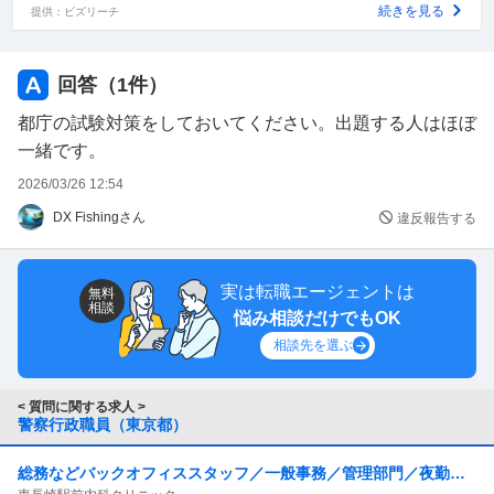
続きを見る
提供：ビズリーチ
回答（
1
件）
都庁の試験対策をしておいてください。出題する人はほぼ
一緒です。
2026/03/26 12:54
DX Fishingさん
違反報告する
実は転職エージェントは
無料
相談
悩み相談だけでもOK
相談先を選ぶ
< 質問に関する求人 >
警察行政職員（東京都）
総務などバックオフィススタッフ／一般事務／管理部門／夜勤な