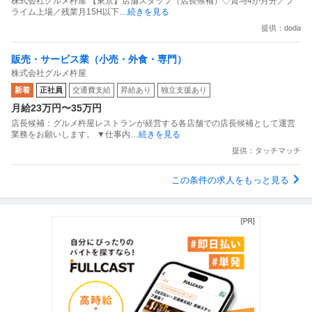
株式会社グルメ杵屋 【東京】店舗スタッフ（店長候補）◇賞与4か月分／プ
ライム上場／残業月15H以下
…続きを見る
提供：doda
販売・サービス業（小売・外食・専門）
株式会社グルメ杵屋
新着
正社員
交通費支給
昇給あり
独立支援あり
月給23万円〜35万円
店長候補：グルメ杵屋レストランが経営する各店舗での店長候補として運営
業務をお願いします。 ▼仕事内
…続きを見る
提供：タッチマッチ
この条件の求人をもっと見る