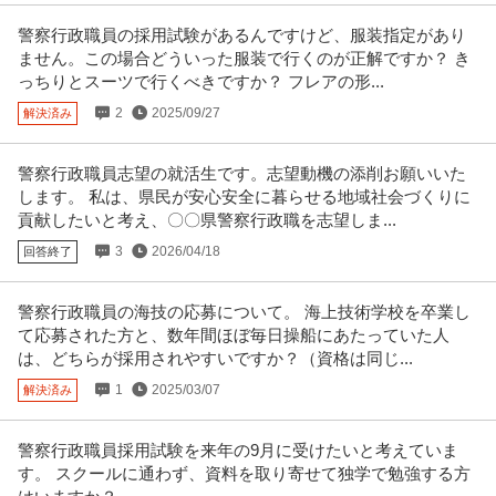
警察行政職員の採用試験があるんですけど、服装指定があり
ません。この場合どういった服装で行くのが正解ですか？ き
っちりとスーツで行くべきですか？ フレアの形...
2
2025/09/27
解決済み
警察行政職員志望の就活生です。志望動機の添削お願いいた
します。 私は、県民が安心安全に暮らせる地域社会づくりに
貢献したいと考え、〇〇県警察行政職を志望しま...
3
2026/04/18
回答終了
警察行政職員の海技の応募について。 海上技術学校を卒業し
て応募された方と、数年間ほぼ毎日操船にあたっていた人
は、どちらが採用されやすいですか？（資格は同じ...
1
2025/03/07
解決済み
警察行政職員採用試験を来年の9月に受けたいと考えていま
す。 スクールに通わず、資料を取り寄せて独学で勉強する方