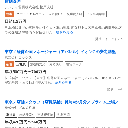
建物管理
シンテイ警備株式会社 松戸支社
新着
パート・アルバイト
未経験OK
交通費支給
ミドル活躍中
日給1.5万円
日本橋駅前での再開発に伴う人・車の誘導 東京都中央区日本橋の再開発地区
での交通誘導警備をお任せいた
…続きを見る
提供：イーアイデム
東京／経営企画マネージャー（アパレル）イオンGの安定基盤／
株式会社コックス
面接1回／即入社歓迎
新着
正社員
交通費支給
昇給あり
在宅ワーク
年収500万円〜700万円
株式会社コックス 【東京】経営企画マネージャー（アパレル）◆イオンGの
安定基盤／面接1回／即入社歓
…続きを見る
提供：doda
東京／店舗スタッフ（店長候補）賞与4か月分／プライム上場／残
株式会社グルメ杵屋
業月15H以下／新店オープン多数
正社員
未経験OK
交通費支給
学歴不問
年収420万円〜560万円