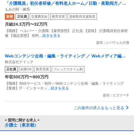
「介護職員」初任者研修／有料老人ホーム／日勤・夜勤両方／正
もみの樹・練馬
社員
新着
正社員
交通費支給
教育充実
資格取得支援制度
月給24.3万円〜32万円
【職種】 ヘルパー・介護職 【雇用形態】 正社員 【資格】 介護職員初任者研
修 【施設形態】 有料
…続きを見る
提供：レバウェル介護
Webコンテンツ企画・編集・ライティング ／ Webメディア編集
株式会社クイック
者（看護roo！担当）／Web編集・SEO実務経験必須
正社員
副業OK
教育充実
フレックスタイム制
年収500万円〜800万円
【職種】Webサービス・制作＞Webコンテンツ企画・編集・ライティング
【業種】IT・インターネッ
…続きを見る
提供：ビズリーチ
この条件の求人をもっと見る
< 質問に関する求人 >
介護士（東京都）