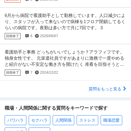
6月から病院で看護助手として勤務しています。人口減少によ
り、スタッフが入って来ないので病棟を1フロア閉鎖してるく
らいの病院です。夜勤は多い方で月に7回です。 3
6
2026/06/07
回答終了
看護助手と事務 どっちがいいでしょうか？アラフィフです。
独身女性です。 元派遣社員ですがあまりに激務で一度やめる
と紹介がない不安定な働き方を開けたく 准看を目指そうと思
いました。
7
2024/12/22
回答終了
質問をもっと見る
職場・人間関係に関する質問をキーワードで探す
パワハラ
セクハラ
人間関係
ストレス
職場恋愛