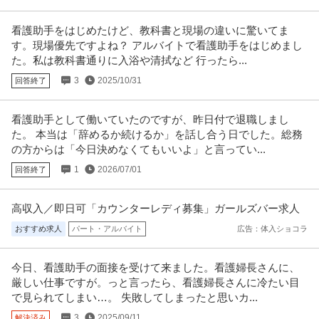
看護助手をはじめたけど、教科書と現場の違いに驚いてま
す。現場優先ですよね？ アルバイトで看護助手をはじめまし
た。私は教科書通りに入浴や清拭など 行ったら...
3
2025/10/31
回答終了
看護助手として働いていたのですが、昨日付で退職しまし
た。 本当は「辞めるか続けるか」を話し合う日でした。総務
の方からは「今日決めなくてもいいよ」と言ってい...
1
2026/07/01
回答終了
高収入／即日可「カウンターレディ募集」ガールズバー求人
おすすめ求人
パート・アルバイト
広告：体入ショコラ
今日、看護助手の面接を受けて来ました。看護婦長さんに、
厳しい仕事ですが。っと言ったら、看護婦長さんに冷たい目
で見られてしまい…。 失敗してしまったと思いカ...
3
2025/09/11
解決済み