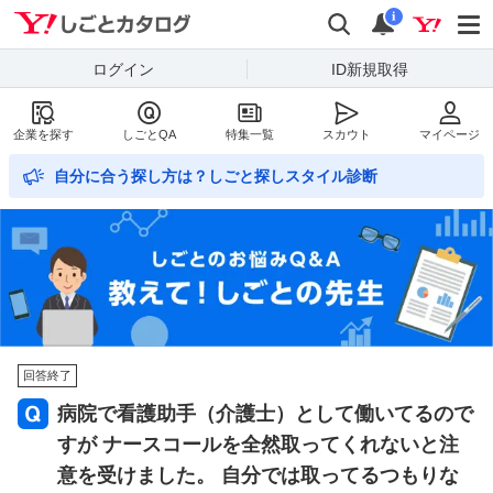
Yahoo!しごとカタログ
検索
通知数
i
ログイン
ID新規取得
企業を探す
しごとQA
特集一覧
スカウト
マイページ
自分に合う探し方は？しごと探しスタイル診断
回答終了
病院で看護助手（介護士）として働いてるので
すが ナースコールを全然取ってくれないと注
意を受けました。 自分では取ってるつもりな