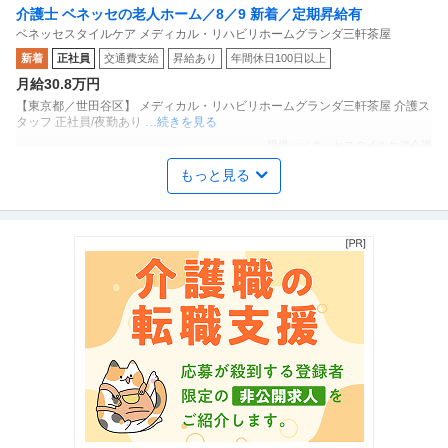
介護士 ベネッセの老人ホーム／8／9 新着／定期昇給有
ベネッセスタイルケア メディカル・リハビリホームグランダ三軒茶屋
新着
正社員
交通費支給
昇給あり
年間休日100日以上
月給30.8万円
【東京都／世田谷区】 メディカル・リハビリホームグランダ三軒茶屋 介護ス
タッフ 正社員/夜勤あり
…続きを見る
提供：ベネッセスタイルケア介護
もっと見る
有料老人ホームでの介護士・ホームヘルパー／正社員／常勤
医心館西永福
新着
正社員
職場内禁煙
夜勤
雇用保険完備
月給40万円〜43.6万円
人物重視の採用を行う当施設では、 皆様が気持ちよく働ける環境づくりに全
力で取り組んでいます！ 幅広
…続きを見る
提供：ウィルオブ介護
介護士／訪問介護スタッフ／正社員／完全週休２日制／日勤のみ
株式会社ケアリッツ・アンド・パートナーズ
新着
正社員
交通費支給
産休・育休実績あり
教育充実
月給29万円〜30.5万円