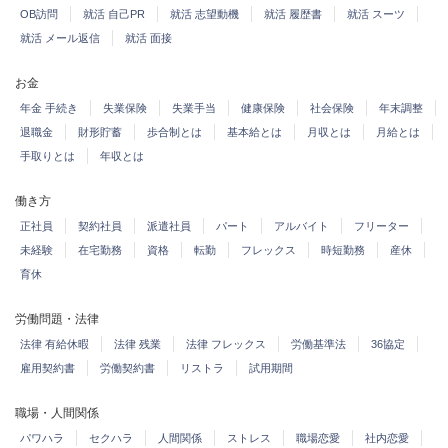
OB訪問
就活 自己PR
就活 志望動機
就活 履歴書
就活 スーツ
就活 メール返信
就活 面接
お金
年金 手続き
失業保険
失業手当
健康保険
社会保険
年末調整
退職金
財形貯蓄
歩合制とは
基本給とは
月収とは
月給とは
手取りとは
年収とは
働き方
正社員
契約社員
派遣社員
パート
アルバイト
フリーター
未経験
在宅勤務
資格
転勤
フレックス
時短勤務
産休
育休
労働問題・法律
法律 有給休暇
法律 残業
法律 フレックス
労働基準法
36協定
雇用契約書
労働契約書
リストラ
試用期間
職場・人間関係
パワハラ
セクハラ
人間関係
ストレス
職場恋愛
社内恋愛