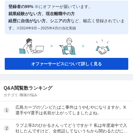
登録者の99%
※にオファーが届いています。
就業経験がない方、現在離職中の方
経歴に自信がない方、シニアの方
など、幅広く登録されていま
す。
※2024年9月～2025年4月の当社実績
オファーサービスについて詳しく見る
Q&A閲覧数ランキング
カテゴリ:
職場の悩み
広島カープのゾンビたばこ事件はうやむやになりますか。K
1
選手やY選手は名前が上がってしましたよね。
ラブ上等2のひかるさんってどうですか？ 私は年度途中で入
2
社したんですけど、全然話してないうちから関わるたびに意