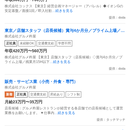
株式会社コックス 【東京】経営企画マネージャー（アパレル）◆イオンGの
安定基盤／面接1回／即入社歓
…続きを見る
提供：doda
東京／店舗スタッフ（店長候補）賞与4か月分／プライム上場／残
株式会社グルメ杵屋
業月15H以下／新店オープン多数
正社員
未経験OK
交通費支給
学歴不問
年収420万円〜560万円
株式会社グルメ杵屋 【東京】店舗スタッフ（店長候補）◇賞与4か月分／プ
ライム上場／残業月15H以下
…続きを見る
提供：doda
販売・サービス業（小売・外食・専門）
株式会社グルメ杵屋
新着
正社員
交通費支給
昇給あり
シフト制
月給23万円〜35万円
店長候補：グルメ杵屋レストランが経営する各店舗での店長候補として運営
業務をお願いします。 ▼仕事内
…続きを見る
提供：タッチマッチ