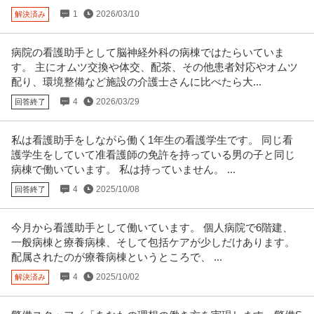
さい。
1
2026/03/10
解決済み
病院の看護助手として脳神経外科の病棟ではたらいていま
す。 主にオムツ交換や体交、配茶、その他患者対応やオムツ
配り、環境整備など施設の介護士さんに比べたら大...
4
2026/03/29
回答終了
私は看護助手をしながら働く1年生の看護学生です。 同じ看
護学生をしていて准看護師の免許を持っている男の子と同じ
病棟で働いています。 私は持っていません。 ...
4
2025/10/08
回答終了
今月から看護助手として働いています。 個人病院で6階建、
一般病棟と療養病棟、そして包括ケアが少しだけあります。
配属されたのが療養病棟というところで、 ...
4
2025/10/02
解決済み