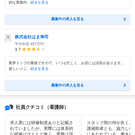
的な業務内
…続きを見る
募集中の求人を見る
株式会社はま寿司
5
平均年収
497万円
3.7
業界トップの業績ですので、いつも忙しく、お店には活気があります。
新しいメニ
…続きを見る
募集中の求人を見る
社員クチコミ
（看護師）
求人票には研修制度ありと記載さ
スタッフ間の仲が良く、
れていましたが、実際には体系的
護補助者とも、協力しな
な研修はほとんど無く、業務は現
にあたれている。働きや