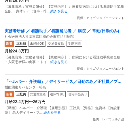
月給28.9万円
【募集資格：実務者研修】 【業務内容】： 療養型病院における看護助手業務
全般 ・身体ケア（食事・排
…続きを見る
提供：カイゴジョブエージェント
実務者研修 ／ 看護助手／看護補助者 ／ 病院 ／ 常勤(日勤のみ)
社会医療法人社団東京巨樹の会東京品川病院
新着
正社員
未経験OK
交通費支給
学歴不問
月給24.3万円
【募集資格：実務者研修】 【業務内容】： 病院における看護助手業務全般
・入院患者様の食事 ・トイ
…続きを見る
提供：カイゴジョブエージェント
「ヘルパー・介護職」／デイサービス／日勤のみ／正社員／ブラ
機能回復リハセンター松島
ンクOK！
新着
正社員
交通費支給
週休2日制
住宅手当あり
月給22.4万円〜26万円
【職種】 ヘルパー・介護職 【雇用形態】 正社員 【資格】 無資格 【施設形
態】 老人デイサービス
…続きを見る
提供：レバウェル介護