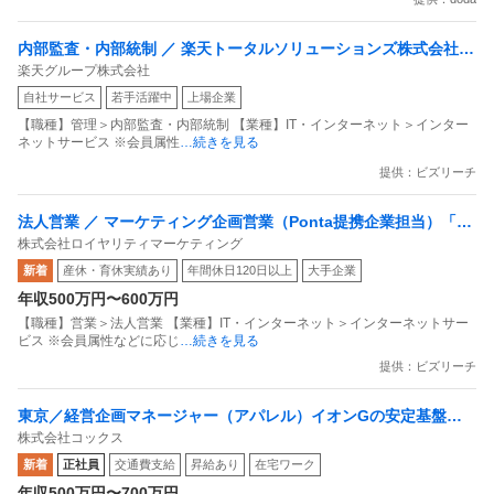
内部監査・内部統制 ／ 楽天トータルソリューションズ株式会社
楽天グループ株式会社
戦略事業コンプライアンス支援部 業務統制支援課：ショップコン
自社サービス
若手活躍中
上場企業
プライアンス推進担当（SBCSD）
【職種】管理＞内部監査・内部統制 【業種】IT・インターネット＞インター
ネットサービス ※会員属性
…続きを見る
提供：ビズリーチ
法人営業 ／ マーケティング企画営業（Ponta提携企業担当）「国
株式会社ロイヤリティマーケティング
内最大級の共通ポイントサービスを展開／無駄のない消費社会を
新着
産休・育休実績あり
年間休日120日以上
大手企業
目指すデータマーケティングカンパニー」
年収500万円〜600万円
【職種】営業＞法人営業 【業種】IT・インターネット＞インターネットサー
ビス ※会員属性などに応じ
…続きを見る
提供：ビズリーチ
東京／経営企画マネージャー（アパレル）イオンGの安定基盤／
株式会社コックス
面接1回／即入社歓迎
新着
正社員
交通費支給
昇給あり
在宅ワーク
年収500万円〜700万円