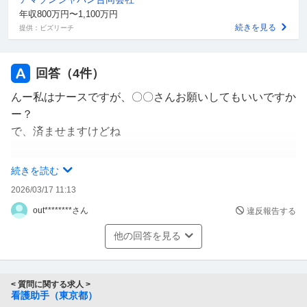
くだらない悩みですがどうすれば良いでしょうか
年収800万円〜1,100万円
続きを見る
提供：ビズリーチ
回答（
4
件）
んー私はナースですが、〇〇さんお願いしてもいいですか
ー？
で、済ませますけどね
特にピッチが先にナースになるならなおさら辛い状況です
続きを読む
ね
2026/03/17 11:13
でも向かう姿勢はみせれば大丈夫ですよ。
out********さん
違反報告する
イヤホンして寝ちゃう看護助手さんには呆れた事はありま
他の回答を見る
すが。
< 質問に関する求人 >
看護助手（東京都）