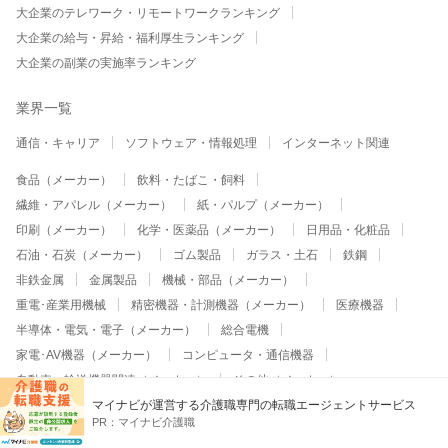
大企業のテレワーク・リモートワークランキング
大企業の給与・昇給・福利厚生ランキング
大企業の副業の実施率ランキング
業界一覧
通信・キャリア
ソフトウェア・情報処理
インターネット関連
食品（メーカー）
飲料・たばこ・飼料
繊維・アパレル（メーカー）
紙・パルプ（メーカー）
印刷（メーカー）
化学・医薬品（メーカー）
日用品・化粧品
石油・石炭（メーカー）
ゴム製品
ガラス・土石
鉄鋼
非鉄金属
金属製品
機械・部品（メーカー）
重電･産業用機械
精密機器・計測機器（メーカー）
医療機器
半導体・電気・電子（メーカー）
総合電機
家電･AV機器（メーカー）
コンピュータ・通信機器
自動車・輸送機器関連（メーカー）
その他（メーカー）
マイナビが運営する介護職専門の転職エージェントサービス
医療
保健衛生
保育
福祉・介護
PR：
マイナビ介護職