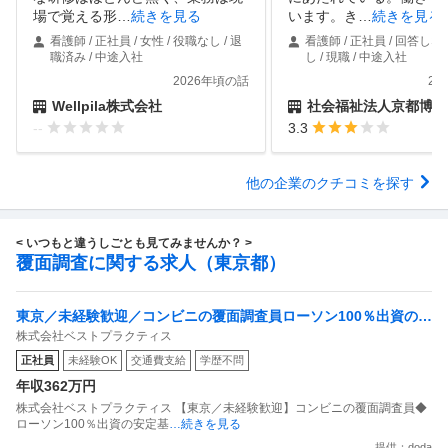
場で覚える形
…
続きを見る
います。き
…
続きを見る
看護師 / 正社員 / 女性 / 役職なし / 退
看護師 / 正社員 / 回答しな
職済み / 中途入社
し / 現職 / 中途入社
2026年頃の話
20
Wellpila株式会社
社会福祉法人京都博愛
--
3.3
他の企業のクチコミを探す
< いつもと違うしごとも見てみませんか？ >
覆面調査に関する求人（東京都）
東京／未経験歓迎／コンビニの覆面調査員ローソン100％出資の安
株式会社ベストプラクティス
定基盤／月５日在宅／残業月10時間
正社員
未経験OK
交通費支給
学歴不問
年収362万円
株式会社ベストプラクティス 【東京／未経験歓迎】コンビニの覆面調査員◆
ローソン100％出資の安定基
…続きを見る
提供：doda