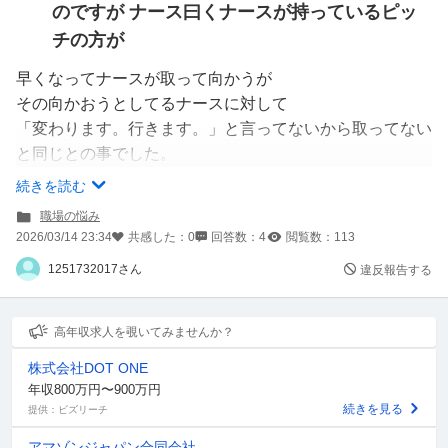
のですが ナース曰くナースが持っているピッ
チの方が
早くなってナースが取って向かうが
その向かおうとしてるナースに対して
「変わります。行きます。」と言ってないから取ってない
と同じとの事でした。
続きを読む
自分は患者や利用者には普通に話せるのですが
職場の悩み
同じ職場の人や上司になると
2026/03/14 23:34
共感した：
0
回答数：
4
閲覧数：
113
緊張して自分からなかなか声をかけれません。
1251732017さん
違反報告する
どうすれば率先して声をかけられるようになるでしょう
か。
高年収求人を覗いてみませんか？
以前はグループホームにいて介護士主体で動けてたからや
株式会社DOT ONE
っていけたのですが転勤で病院になってからは
年収800万円〜900万円
声をかけないといけないのが増えて余計にひどくなってし
続きを見る
提供：ビズリーチ
まってる気がします。
アマゾンジャパン合同会社