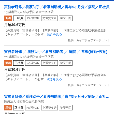
実務者研修／看護助手／看護補助者／賞与4ヶ月分／病院／正社員
公益財団法人 結核予防会複十字病院
新着
正社員
未経験OK
交通費支給
学歴不問
月給30.6万円
【募集資格：実務者研修】 【業務内容】： 病棟における看護助手業務全般
【キャリアパートナーのおす
…続きを見る
提供：カイゴジョブエージェント
実務者研修 ／ 看護助手／看護補助者 ／ 病院 ／ 常勤(日勤+夜勤)
公益財団法人 結核予防会複十字病院
新着
正社員
未経験OK
交通費支給
学歴不問
月給30.6万円
【募集資格：実務者研修】 【業務内容】： 病棟における看護助手業務全般
【キャリアパートナーのおす
…続きを見る
提供：カイゴジョブエージェント
実務者研修／看護助手／看護補助者／賞与3ヶ月分／病院／正社員
医療法人社団有仁会糀谷病院
／日勤のみ
新着
正社員
未経験OK
交通費支給
学歴不問