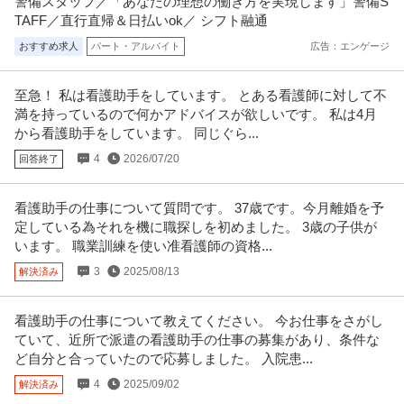
警備スタッフ／「あなたの理想の働き方を実現します」警備S
TAFF／直行直帰＆日払いok／ シフト融通
おすすめ求人
パート・アルバイト
広告：エンゲージ
至急！ 私は看護助手をしています。 とある看護師に対して不
満を持っているので何かアドバイスが欲しいです。 私は4月
から看護助手をしています。 同じぐら...
4
2026/07/20
回答終了
看護助手の仕事について質問です。 37歳です。今月離婚を予
定している為それを機に職探しを初めました。 3歳の子供が
います。 職業訓練を使い准看護師の資格...
3
2025/08/13
解決済み
看護助手の仕事について教えてください。 今お仕事をさがし
ていて、近所で派遣の看護助手の仕事の募集があり、条件な
ど自分と合っていたので応募しました。 入院患...
4
2025/09/02
解決済み