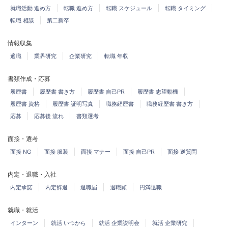
就職活動 進め方
転職 進め方
転職 スケジュール
転職 タイミング
転職 相談
第二新卒
情報収集
適職
業界研究
企業研究
転職 年収
書類作成・応募
履歴書
履歴書 書き方
履歴書 自己PR
履歴書 志望動機
履歴書 資格
履歴書 証明写真
職務経歴書
職務経歴書 書き方
応募
応募後 流れ
書類選考
面接・選考
面接 NG
面接 服装
面接 マナー
面接 自己PR
面接 逆質問
内定・退職・入社
内定承諾
内定辞退
退職届
退職願
円満退職
就職・就活
インターン
就活 いつから
就活 企業説明会
就活 企業研究