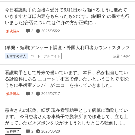
今日看護助手の面接を受けて6月1日から働けるように進めて
いきますとほぼ内定をもらったものです。(制服？ の採寸も行
いました)合否については仲介の方が正式に...
3
2025/05/22
解決済み
(単発・短期)アンケート調査・外国人利用者カウントスタッフ
おすすめ求人
パート・アルバイト
広告：Agre
看護助手として外来で働いています。 本日、私が担当してい
る診療科にある エコーを手術室で使いたいということで 朝の
うちに手術室メンバーが エコーを持っていきました。
2
2025/07/17
解決済み
患者さんの転倒、転落 現在看護助手として病棟に勤務してい
ます。 今日患者さんを車椅子で脱衣所まで移送して、立ち上
がっていただきズボンを脱がせようとしたところ転倒しまし
た。
2
2026/05/20
回答終了