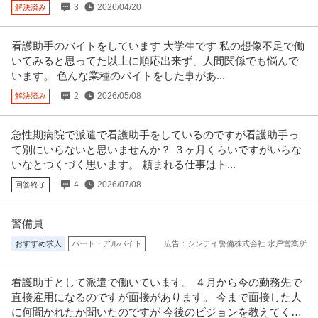
3
2026/04/20
解決済み
介護老人保健施設葵の園・練馬
新着
正社員
未経験OK
交通費支給
年間休日120日以上
看護助手のバイトをしています 大学生です 私の想像不足で働
月給27.5万円〜32.2万円
いてみると思ってた以上に順応出来ず、人間関係でも悩んで
人物重視の採用を行う当施設では、 皆様が気持ちよく働ける環境づくりに全
います。 色んな業種のバイトをした事があ...
力で取り組んでいます！ 幅広
…続きを見る
提供：ウィルオブ介護
2
2026/05/08
解決済み
この条件の求人をもっと見る
急性期病院で派遣で看護助手をしているのですが看護助手っ
て別にいらないと思いませんか？ ３ヶ月くらいですがいらな
いなとつくづく思います。 頼まれる仕事はト...
4
2026/07/08
回答終了
警備員
おすすめ求人
パート・アルバイト
広告：シンテイ警備株式会社 水戸営業所
看護助手として派遣で働いています。 ４月から今の勤務先で
直接雇用になるのですが面接があります。 今まで面接した人
に何聞かれたか聞いたのですが 今後のビジョンを教えてくだ