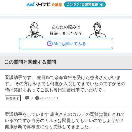
【アピールポイント】 【会社・仕事の魅力】 ★成長率は業界トップクラス
安心の大手！訪問介護成長率
…続きを見る
提供：株式会社ケアリッツ・アンド・パートナーズ
あなたの悩みは
有料老人ホームでの介護士・ホームヘルパー／正社員／日勤
解決しましたか？
ファミリー・ホスピス荒川ハウス
新着
正社員
未経験OK
交通費支給
昇給あり
AIにも聞いてみる
月給29万円〜33.8万円
人物重視の採用を行う当施設では、 皆様が気持ちよく働ける環境づくりに全
力で取り組んでいます！ 幅広
…続きを見る
この質問と関連する質問
提供：ウィルオブ介護
看護助手です。 先日癌で余命宣告を受けた患者さんがいま
介護福祉士／介護職員・ヘルパー／賞与3.5ヶ月分／有料老人ホー
す。 その方は今までも何度か入院してきていたのですがその
株式会社アンビス医心館経堂
ム／正社員
時は笑顔もあってご飯も毎日完食出来ていたので...
新着
正社員
未経験OK
交通費支給
学歴不問
3
2026/03/31
回答終了
月給35万円
【募集資格：介護福祉士】 【業務内容】： 住宅型有料老人ホーム「医心館」
にお住いの入居者さまに対し
…続きを見る
看護助手をしています 患者さんのカルテの閲覧は禁止されて
提供：カイゴジョブエージェント
いるのですが自分のカルテは閲覧してもいいのでしょうか？
健康診断で再検査になり受診してきました。 ...
介護老人保健施設での介護士・ホームヘルパー／正社員／常勤