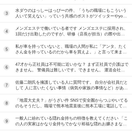
地悪で嫌なことを言ってくる女性がいます。 ...
水ダウのはっしーはっぴーの件、「うちの職場にもこういう
3
人いて笑えない」っていう共感のポストがツイッターやyout
ubeのコメント欄に多すぎてそっちに驚いて...
メンズエステで働いている者です メンズエステに採用され、
4
1回だけ出勤したのですが、研修（店長が担当）の際や出勤
時に「元々デリをやっていたなら」という理由で...
私が車を持っていないと、職場の人間が私に「アンタ、たく
5
さん金を持っているのだから車を買えよ。」と言って来ま
す。 でも なんで しんどい思いをして働いた金で...
47才から正社員は不可能に近いかな？ まず正社員で介護はで
6
きません。 警備員は難しいです。できません。 運送会社の
運転手は無理です。できません 過去にうつ...
佐藤二朗氏を擁護している人に質問です。 自分が会社員だと
7
して 人に言いたくない事情（病気や家族の事情など）があ
り、上司や総務等に相談した結果、仕事内容を...
「地震大丈夫？」がうざい件 SNSで安全圏からつぶやいてる
8
のもそうだし、職場で熊本地震直後に熊本工場に電話して
「うるさい！今それどころじゃないんだよ！」...
一般人に紛れている隠れ金持ちの特徴を教えてください 「こ
9
の人の実家はかなり金持ちでかなり裕福な隠れお嬢さまなん
だな」とわかる特徴を教えてください 私の...