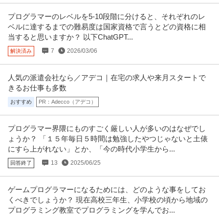
プログラマーのレベルを5-10段階に分けると、それぞれのレ
ベルに達するまでの難易度は国家資格で言うとどの資格に相
当すると思いますか？ 以下ChatGPT...
7
2026/03/06
解決済み
人気の派遣会社なら／アデコ｜在宅の求人や来月スタートで
きるお仕事も多数
おすすめ
PR：Adecco（アデコ）
プログラマー界隈にものすごく厳しい人が多いのはなぜでし
ょうか？ 「１５年毎日５時間は勉強したやつじゃないと土俵
にすら上がれない」とか、「今の時代小学生から...
13
2025/06/25
回答終了
ゲームプログラマーになるためには、どのような事をしてお
くべきでしょうか？ 現在高校三年生、小学校の頃から地域の
プログラミング教室でプログラミングを学んでお...