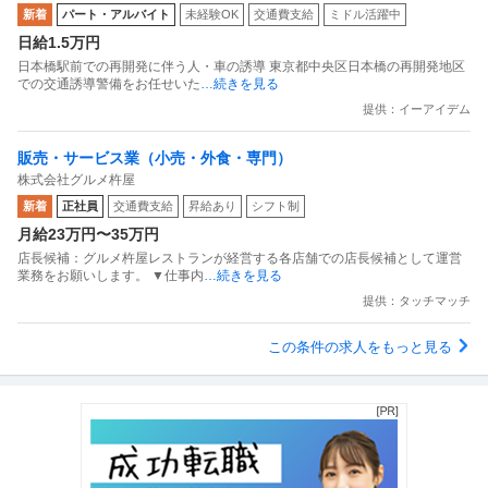
新着
パート・アルバイト
未経験OK
交通費支給
ミドル活躍中
日給1.5万円
日本橋駅前での再開発に伴う人・車の誘導 東京都中央区日本橋の再開発地区
での交通誘導警備をお任せいた
…続きを見る
提供：イーアイデム
販売・サービス業（小売・外食・専門）
株式会社グルメ杵屋
新着
正社員
交通費支給
昇給あり
シフト制
月給23万円〜35万円
店長候補：グルメ杵屋レストランが経営する各店舗での店長候補として運営
業務をお願いします。 ▼仕事内
…続きを見る
提供：タッチマッチ
この条件の求人をもっと見る