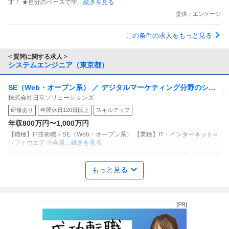
す！ ★自分のペースで学
…続きを見る
提供：エンゲージ
この条件の求人をもっと見る
< 質問に関する求人 >
システムエンジニア（東京都）
SE（Web・オープン系） ／ デジタルマーケティング分野のシス
株式会社日立ソリューションズ
テムエンジニア
研修あり
年間休日120日以上
スキルアップ
年収800万円〜1,000万円
【職種】IT技術職＞SE（Web・オープン系） 【業種】IT・インターネット＞
ソフトウエア ※会員
…続きを見る
提供：ビズリーチ
もっと見る
SE（Web・オープン系） ／ システムエンジニア
株式会社DearOne
資格取得支援制度
U・IターンOK
産休・育休実績あり
年収800万円〜1,000万円
【職種】IT技術職＞SE（Web・オープン系） 【業種】IT・インターネット＞