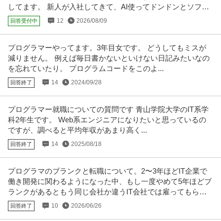
してます。 新人が入社してきて、AI使ってドンドンとソフト
新着
正社員
交通費支給
昇給あり
社会保険完備
を作るんです。
12
2026/08/09
回答受付中
年収4,500,000円〜0円
SEからITコーディネーターへとキャリアップしたい！得意分野を活かせるプ
ロジェクトに携わりたい！会
…続きを見る
プログラマーやってます。3年目女です。 どうしてもミスが
提供：Green
減りません。 例えば毎日書かないといけない日記みたいなの
を忘れていたり。 プログラムコードをこのよ...
東京／システムエンジニア（SE）残業10H以下／全方位サービス
14
2024/09/28
回答終了
株式会社リーディング・ウィン
によるDX支援／リモート案件も
正社員
交通費支給
学歴不問
昇給あり
プログラマー就職についての質問です 青山学院大学のIT系学
年収360万円〜780万円
科2年生です。 Web系エンジニアになりたいと思っているの
株式会社リーディング・ウィン 【東京】システムエンジニア（SE）◆残業1
ですが、調べると平均年収があまり高く...
0H以下／全方位サービスに
…続きを見る
提供：doda
14
2025/08/18
回答終了
SE（汎用系） ／ シニアシステムエンジニア・AD／ADAS
プログラマのブランクと転職について。2〜3年ほどIT企業で
ウーブン・バイ・トヨタ株式会社
働き開発に関わるようになった中、もし一度やめて5年ほどブ
職場内禁煙
研修あり
年間休日120日以上
ランクがあるともう同じ会社か違うIT会社では雇ってもらえ
【職種】IT技術職＞SE（汎用系） 【業種】IT・インターネット＞ソフトウエ
ないでしょうか？
ア ※会員属性などに応
…続きを見る
10
2026/06/26
回答終了
提供：ビズリーチ