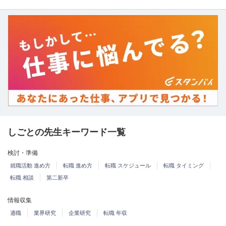
しごとの先生キーワード一覧
検討・準備
就職活動 進め方
転職 進め方
転職 スケジュール
転職 タイミング
転職 相談
第二新卒
情報収集
適職
業界研究
企業研究
転職 年収