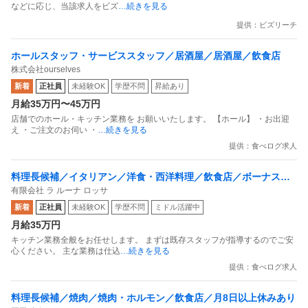
などに応じ、当該求人をビズ
…続きを見る
提供：ビズリーチ
ホールスタッフ・サービススタッフ／居酒屋／居酒屋／飲食店
株式会社ourselves
新着
正社員
未経験OK
学歴不問
昇給あり
月給35万円〜45万円
店舗でのホール・キッチン業務を お願いいたします。 【ホール】 ・お出迎
え ・ご注文のお伺い ・
…続きを見る
提供：食べログ求人
料理長候補／イタリアン／洋食・西洋料理／飲食店／ボーナス・
有限会社 ラ ルーナ ロッサ
賞与あり
新着
正社員
未経験OK
学歴不問
ミドル活躍中
月給35万円
キッチン業務全般をお任せします。 まずは既存スタッフが指導するのでご安
心ください。 主な業務は仕込
…続きを見る
提供：食べログ求人
料理長候補／焼肉／焼肉・ホルモン／飲食店／月8日以上休みあり