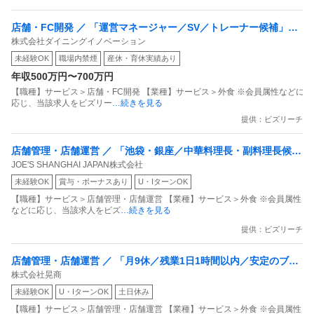
店舗・FC開発 ／ 「運営マネージャー／SV／トレーナー候補」拡
株式会社ダイニングイノベーション
大中の麻辣湯業態でご活躍いただきたいです
未経験OK
職場内禁煙
産休・育休実績あり
年収500万円〜700万円
【職種】サービス＞店舗・FC開発 【業種】サービス＞外食 ※会員属性などに
応じ、当該求人をビズリー
…続きを見る
提供：ビズリーチ
店舗管理・店舗運営 ／ 「池袋・銀座／中華料理長・副料理長候
JOE'S SHANGHAI JAPAN株式会社
補」将来の料理長候補
未経験OK
賞与・ボーナスあり
U・IターンOK
【職種】サービス＞店舗管理・店舗運営 【業種】サービス＞外食 ※会員属性
などに応じ、当該求人をビズ
…続きを見る
提供：ビズリーチ
店舗管理・店舗運営 ／ 「月9休／残業1日1時間以内／安定のブラ
株式会社晃商
ンド／伝統と革新」ホール／キッチンメンバー／未経験歓迎
未経験OK
U・IターンOK
土日休み
【職種】サービス＞店舗管理・店舗運営 【業種】サービス＞外食 ※会員属性