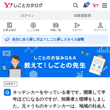
Yahoo!しごとカタログ
検索
通知数
i
ログイン
ID新規取得
企業を探す
しごとQA
特集一覧
スカウト
マイページ
自分に合う探し方は？しごと探しスタイル診断
回答終了
キッチンカーをやっている者です。開業して半
年ほどになるのですが、卸業者と喧嘩をしまし
た。元々うちのキッチンカーは、地域の社会人