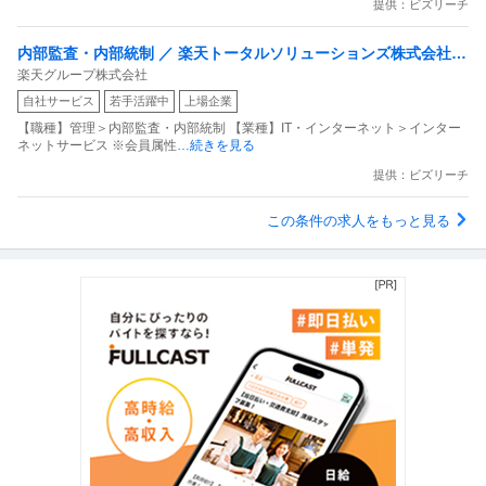
提供：ビズリーチ
内部監査・内部統制 ／ 楽天トータルソリューションズ株式会社
楽天グループ株式会社
戦略事業コンプライアンス支援部 業務統制支援課：ショップコン
自社サービス
若手活躍中
上場企業
プライアンス推進担当（SBCSD）
【職種】管理＞内部監査・内部統制 【業種】IT・インターネット＞インター
ネットサービス ※会員属性
…続きを見る
提供：ビズリーチ
この条件の求人をもっと見る