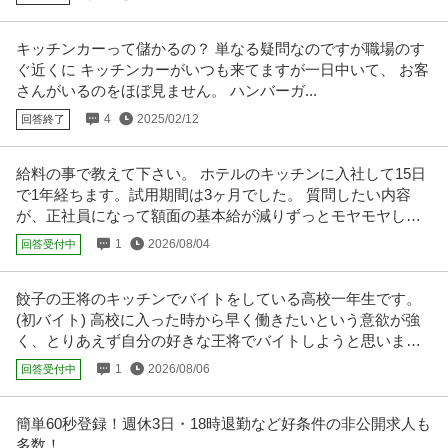
法人営業 ／ 「営業事務・アシスタント／設立45年の安定企業」／
キッチンカーって儲かるの？ 単なる疑問なのですが職場のす
株式会社林電子
事務メイン・新規開拓なし／書類作成とアサイン業務／土日祝休
ぐ近くに キッチンカーがいつも来てますが一日中いて、 お客
未経験OK
ノルマなし
年間休日120日以上
み／服装自由／残業月10時間
さんがいるのをほぼ見ません。 ハンバーガ...
年収400万円〜600万円
4
2025/02/12
回答終了
【職種】営業＞法人営業 【業種】IT・インターネット＞ソフトウエア ※会員
属性などに応じ、当該求人
…続きを見る
提供：ビズリーチ
給料の事で教えて下さい。 ホテルのキッチンに入社して15日
で1年経ちます。試用期間は3ヶ月でした。 質問したい内容
この条件の求人をもっと見る
が、正社員になって額面の基本給が減りずっとモヤモヤして
ます。
1
2026/08/04
回答受付中
餃子の王将のキッチンでバイトをしている高校一年生です。
(初バイト) 高校に入った時から早く働きたいという意欲が強
く、とりあえず自分の好きな王将でバイトしようと思いまし
た。
1
2026/08/06
回答受付中
簡単60秒登録！週休3日・18時退勤など好条件の非公開求人も
多数！