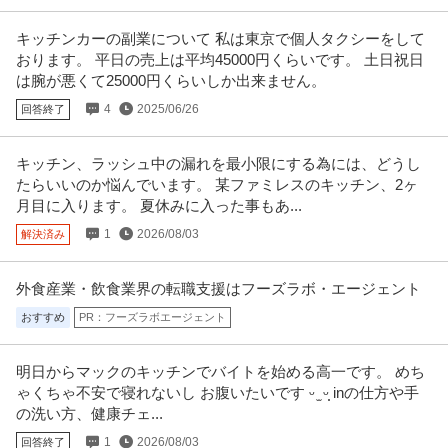
年収500万円〜600万円
キッチンカーの副業について 私は東京で個人タクシーをして
【職種】施工管理＞建築施工管理 【業種】メーカー＞日用品 ※会員属性など
おります。 平日の売上は平均45000円くらいです。 土日祝日
に応じ、当該求人をビズリー
…続きを見る
は腕が悪くて25000円くらいしか出来ません。
提供：ビズリーチ
4
2025/06/26
回答終了
営業企画 ／ 「新宿勤務」業務スタッフ（営業アシスタント）
株式会社大塚商会
キッチン、ラッシュ中の漏れを最小限にする為には、どうし
新着
正社員
在宅ワーク
キャリアアップ制度
職場内禁煙
たらいいのか悩んでいます。 某ファミレスのキッチン、2ヶ
年収400万円〜700万円
月目に入ります。 夏休みに入った事もあ...
【職種】営業＞営業企画 【業種】IT・インターネット＞インターネットサー
1
2026/08/03
解決済み
ビス ※会員属性などに応じ
…続きを見る
提供：ビズリーチ
外食産業・飲食業界の転職支援はフーズラボ・エージェント
個人営業 ／ 「リテール／相続関連顧客営業」
おすすめ
PR：フーズラボエージェント
三菱UFJ信託銀行株式会社
上場企業
グローバル企業
産休・育休実績あり
明日からマックのキッチンでバイトを始める高一です。 めち
年収800万円〜1,400万円
ゃくちゃ不安で寝れないし お腹いたいです‪‪‪‪ ᵕ ̫ ᵕ̩̩ inの仕方や手
【職種】営業＞個人営業 【業種】金融＞銀行・信託銀行 ※会員属性などに応
の洗い方、健康チェ...
じ、当該求人をビズリーチ上
…続きを見る
提供：ビズリーチ
1
2026/08/03
回答終了