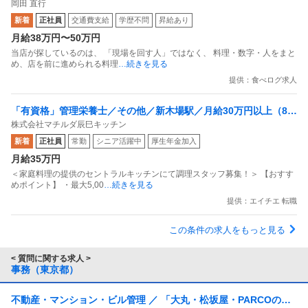
岡田 直行
新着
正社員
交通費支給
学歴不問
昇給あり
月給38万円〜50万円
当店が探しているのは、 「現場を回す人」ではなく、 料理・数字・人をまと
め、店を前に進められる料理
…続きを見る
提供：食べログ求人
「有資格」管理栄養士／その他／新木場駅／月給30万円以上（8／
株式会社マチルダ辰巳キッチン
6更新）
新着
正社員
常勤
シニア活躍中
厚生年金加入
月給35万円
＜家庭料理の提供のセントラルキッチンにて調理スタッフ募集！＞ 【おすす
めポイント】 ・最大5,00
…続きを見る
提供：エイチエ 転職
この条件の求人をもっと見る
< 質問に関する求人 >
事務（東京都）
不動産・マンション・ビル管理 ／ 「大丸・松坂屋・PARCOの設