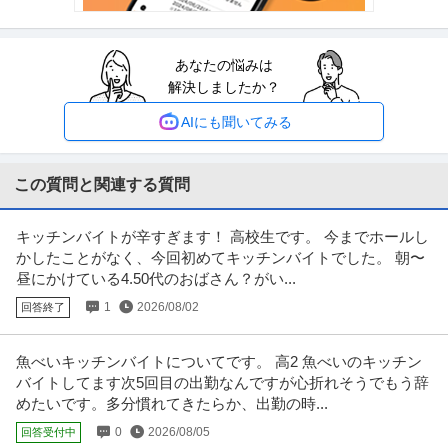
提供：ビズリーチ
経理（財務会計） ／ 購買事務・調達事務
あなたの悩みは
技術研究組合最先端半導体技術センター
解決しましたか？
リモートワーク
残業月20時間以内
U・IターンOK
年収400万円〜600万円
AIにも聞いてみる
【職種】管理＞経理（財務会計） 【業種】サービス＞その他 ※会員属性など
に応じ、当該求人をビズリー
…続きを見る
提供：ビズリーチ
この質問と関連する質問
金融事務（業務・管理） ／ 「3－6－9－12月入社」拠点運営サポ
キッチンバイトが辛すぎます！ 高校生です。 今までホールし
株式会社三菱UFJ銀行
ート業務
かしたことがなく、今回初めてキッチンバイトでした。 朝〜
研修あり
育児サポートあり
グローバル企業
昼にかけている4.50代のおばさん？がい...
年収400万円〜600万円
1
2026/08/02
回答終了
【職種】金融＞金融事務（業務・管理） 【業種】金融＞銀行・信託銀行 ※会
員属性などに応じ、当該求人
…続きを見る
提供：ビズリーチ
魚べいキッチンバイトについてです。 高2 魚べいのキッチン
バイトしてます次5回目の出勤なんですが心折れそうでもう辞
建築施工管理 ／ 「内装施工管理」夜勤なし・1次請けで携わるア
めたいです。多分慣れてきたらか、出勤の時...
株式会社アクタス
クタス史上最大のプロジェクト／ホテル・商業施設の空間創造
0
2026/08/05
回答受付中
新着
正社員
U・IターンOK
資格取得支援制度
教育充実