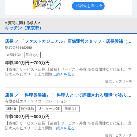
間違いを防ぐとともに財務の管理を徹底するためにも、入
相談先を選ぶ
出金の管理体制（上司の決済を得てからの入出金など）は
必要になるかと思います。
< 質問に関する求人 >
キッチン（東京都）
これらについて社内だけで考えるのは中々難しいと思いま
す。次のような公的機関を活用すれば、お金を掛けずに経
店長 ／ 「ファストカジュアル」店舗運営スタッフ・店長候補（一
営の相談ができますよ。
株式会社eatopia
般〜管理職）
○お近くの商工会や商工会議所
未経験OK
昇格あり
○各都道府県にある「よろず支援拠点」
年収400万円〜700万円
https://yorozu.smrj.go.jp/
【職種】サービス＞店長 【業種】サービス＞外食 ※会員属性などに応じ、当
○独立行政法人中小企業基盤整備機構の経営相談窓口
該求人をビズリーチ上で閲覧
…続きを見る
https://www.smrj.go.jp/sme/consulting/index.html
提供：ビズリーチ
店長 ／ 「料理長候補」「“料理人として評価される環境”がありま
有限会社エス・ケイコーポレーション
す」～技術だけで終わらせない／“稼げる料理人”へ～
正社員
特別休暇
U・IターンOK
残業なし
年収400万円〜600万円
【職種】サービス＞店長 【業種】サービス＞外食 ※会員属性などに応じ、当
該求人をビズリーチ上で閲覧
…続きを見る
提供：ビズリーチ