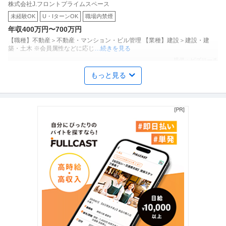
株式会社J.フロントプライムスペース
備管理」でワンランク上の活躍！充実の高待遇で理想のキャリア
未経験OK
U・IターンOK
職場内禁煙
を築きませんか？
年収400万円〜700万円
【職種】不動産＞不動産・マンション・ビル管理 【業種】建設＞建設・建
築・土木 ※会員属性などに応じ
…続きを見る
提供：ビズリーチ
もっと見る
採用 ／ 「福岡拠点立ち上げコアメンバー」採用担当 兼 バックオ
ULTRA SOCIAL株式会社
フィス／IPOを目指す急成長ベンチャーで拠点の未来を創る
新着
未経験OK
U・IターンOK
リモートワーク
年収300万円〜600万円
【職種】人事＞採用 【業種】IT・インターネット＞インターネットサービス
※会員属性などに応じ、当
…続きを見る
提供：ビズリーチ
総務 ／ 「健康保険事務」三菱商事グループ企業の健康保険組合／
ダイヤ連合健康保険組合
丸の内勤務／月平均残業時間10時間以下
正社員
土日休み
残業月20時間以内
職場内禁煙
【職種】管理＞総務 【業種】保険＞その他 ※会員属性などに応じ、当該求人
をビズリーチ上で閲覧された
…続きを見る