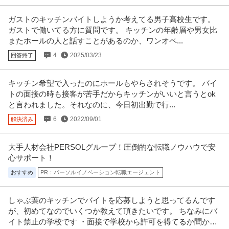
ガストのキッチンバイトしようか考えてる男子高校生です。
ガストで働いてる方に質問です。 キッチンの年齢層や男女比
またホールの人と話すことがあるのか、ワンオペ...
4
2025/03/23
回答終了
キッチン希望で入ったのにホールもやらされそうです。 バイ
トの面接の時も接客が苦手だからキッチンがいいと言うとok
と言われました。それなのに、今日初出勤で行...
6
2022/09/01
解決済み
大手人材会社PERSOLグループ！圧倒的な転職ノウハウで安
心サポート！
おすすめ
PR：パーソルイノベーション転職エージェント
しゃぶ葉のキッチンでバイトを応募しようと思ってるんです
が、初めてなのでいくつか教えて頂きたいです。 ちなみにバ
イト禁止の学校です ・面接で学校から許可を得てるか聞かれ