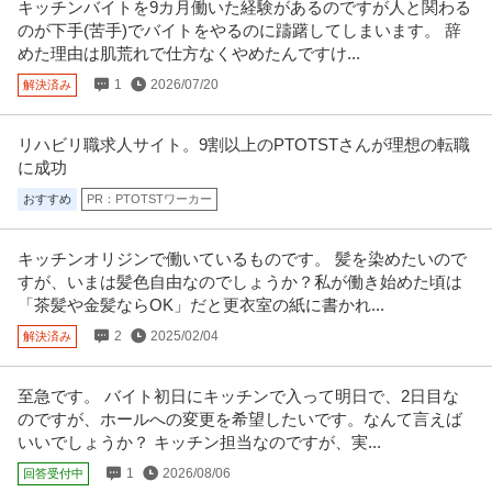
キッチンバイトを9カ月働いた経験があるのですが人と関わる
のが下手(苦手)でバイトをやるのに躊躇してしまいます。 辞
めた理由は肌荒れで仕方なくやめたんですけ...
1
2026/07/20
解決済み
リハビリ職求人サイト。9割以上のPTOTSTさんが理想の転職
に成功
おすすめ
PR：PTOTSTワーカー
キッチンオリジンで働いているものです。 髪を染めたいので
すが、いまは髪色自由なのでしょうか？私が働き始めた頃は
「茶髪や金髪ならOK」だと更衣室の紙に書かれ...
2
2025/02/04
解決済み
至急です。 バイト初日にキッチンで入って明日で、2日目な
のですが、ホールへの変更を希望したいです。なんて言えば
いいでしょうか？ キッチン担当なのですが、実...
1
2026/08/06
回答受付中