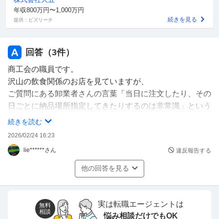
た。それくらいやってくれても良いんじゃないかと思うん
年収800万円〜1,000万円
ですけど、私って非常識ですか？
続きを見る
提供：ビズリーチ
回答（
3
件）
商工会の職員です。
沢山の飲食関係のお店を見ていますが、
ご質問にある卸業者さんの言葉「当日に注文したり、その
日ごとに納品場所指定してきたりするのは非常識」という
のは、残念ながらその通りです。質問者さんの意に添えな
続きを読む
いのは申し訳ないですが、業界の慣習としては、卸業者さ
2026/02/24 16:23
んのこれまでのご厚意には感謝すべきだと思います。
lie******さん
違反報告する
商流が分かりにくいのですが、試合のある会場に出向かれ
ているイメージでしょうか。
他の回答を見る
商品の置き場所を決めるなど、オペレーション上のルール
を決めてマニュアル化して共有化が必要でしょう。
支払いに関してはオンラインで行えるようにすれば、記録
実は転職エージェントは
無料
相談
悩み相談だけでもOK
が残り管理しやすくなるでしょう。また、社内での不正や