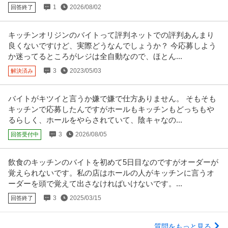
るか
1
2026/08/02
回答終了
キッチンオリジンのバイトって評判ネットでの評判あんまり
良くないですけど、実際どうなんでしょうか？ 今応募しよう
か迷ってるところがレジは全自動なので、ほとん...
3
2023/05/03
解決済み
バイトがキツイと言うか嫌で嫌で仕方ありません。 そもそも
キッチンで応募したんですがホールもキッチンもどっちもや
るらしく、ホールをやらされていて、陰キャなの...
3
2026/08/05
回答受付中
飲食のキッチンのバイトを初めて5日目なのですがオーダーが
覚えられないです。私の店はホールの人がキッチンに言うオ
ーダーを頭で覚えて出さなければいけないです。...
3
2025/03/15
回答終了
質問をもっと見る