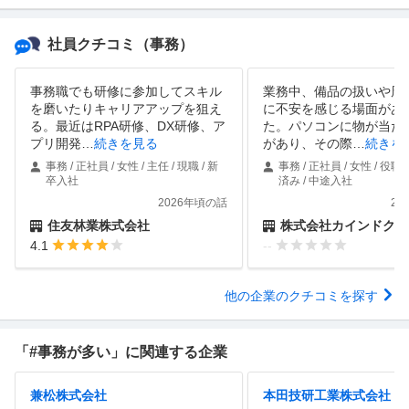
社員クチコミ
（事務）
事務職でも研修に参加してスキル
業務中、備品の扱いや周
を磨いたりキャリアアップを狙え
に不安を感じる場面があ
る。最近はRPA研修、DX研修、ア
た。パソコンに物が当た
プリ開発
…
続きを見る
があり、その際
…
続きを
事務 / 正社員 / 女性 / 主任 / 現職 / 新
事務 / 正社員 / 女性 / 役職
卒入社
済み / 中途入社
2026年頃の話
20
住友林業株式会社
株式会社カインドクル
4.1
--
他の企業のクチコミを探す
「#事務が多い」に関連する企業
兼松株式会社
本田技研工業株式会社