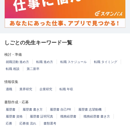
しごとの先生キーワード一覧
検討・準備
就職活動 進め方
転職 進め方
転職 スケジュール
転職 タイミング
転職 相談
第二新卒
情報収集
適職
業界研究
企業研究
転職 年収
書類作成・応募
履歴書
履歴書 書き方
履歴書 自己PR
履歴書 志望動機
履歴書 資格
履歴書 証明写真
職務経歴書
職務経歴書 書き方
応募
応募後 流れ
書類選考