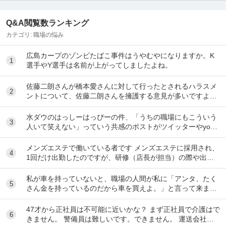
Q&A閲覧数ランキング
カテゴリ:
職場の悩み
広島カープのゾンビたばこ事件はうやむやになりますか。K
1
選手やY選手は名前が上がってしましたよね。
佐藤二朗さんが橋本愛さんに対して行ったとされるハラスメ
2
ントについて、佐藤二朗さんを擁護する意見が多いですよ
ね。 これは極端に言えば、 「ハラスメントでは...
水ダウのはっしーはっぴーの件、「うちの職場にもこういう
3
人いて笑えない」っていう共感のポストがツイッターやyout
ubeのコメント欄に多すぎてそっちに驚いて...
メンズエステで働いている者です メンズエステに採用され、
4
1回だけ出勤したのですが、研修（店長が担当）の際や出勤
時に「元々デリをやっていたなら」という理由で...
私が車を持っていないと、職場の人間が私に「アンタ、たく
5
さん金を持っているのだから車を買えよ。」と言って来ま
す。 でも なんで しんどい思いをして働いた金で...
47才から正社員は不可能に近いかな？ まず正社員で介護はで
6
きません。 警備員は難しいです。できません。 運送会社の