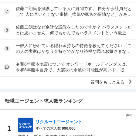
運転手は無理です。できません 過去にうつ...
佐藤二朗氏を擁護している人に質問です。 自分が会社員だと
7
して 人に言いたくない事情（病気や家族の事情など）があ
り、上司や総務等に相談した結果、仕事内容を...
佐藤二朗はなぜ余計な説教をしたのですか？ ハラスメントだ
8
とは思いません。何でもかんでもハラスメントという最近の
風潮に反対です。ただ、橋本愛からすれば良い気...
一般人に紛れている隠れ金持ちの特徴を教えてください 「こ
9
の人の実家はかなり金持ちでかなり裕福な隠れお嬢さまなん
だな」とわかる特徴を教えてください 私の...
令和8年熊本地震について オンワードホールディングスは、
10
令和8年熊本自身で、大震災の余波の可能性が高い中、従業
員に売上金の確保（金庫への預け入れ）を優先さ...
質問をもっと見る
転職エージェント求人数ランキング
[PR]
リクルートエージェント
1
すべての求人数
990,000