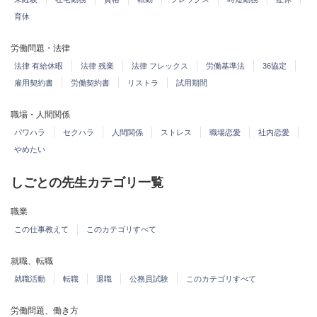
育休
労働問題・法律
法律 有給休暇
法律 残業
法律 フレックス
労働基準法
36協定
雇用契約書
労働契約書
リストラ
試用期間
職場・人間関係
パワハラ
セクハラ
人間関係
ストレス
職場恋愛
社内恋愛
やめたい
しごとの先生カテゴリ一覧
職業
この仕事教えて
このカテゴリすべて
就職、転職
就職活動
転職
退職
公務員試験
このカテゴリすべて
労働問題、働き方