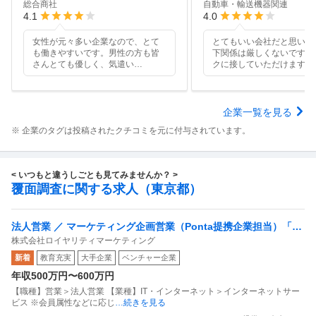
総合商社
自動車・輸送機器関連
4.1
4.0
女性が元々多い企業なので、とて
とてもいい会社だと思いま
も働きやすいです。男性の方も皆
下関係は厳しくないです。
さんとても優しく、気遣い
…
クに接していただけます。
企業一覧を見る
※ 企業のタグは投稿されたクチコミを元に付与されています。
< いつもと違うしごとも見てみませんか？ >
覆面調査に関する求人（東京都）
法人営業 ／ マーケティング企画営業（Ponta提携企業担当）「国
株式会社ロイヤリティマーケティング
内最大級の共通ポイントサービスを展開／無駄のない消費社会を
新着
教育充実
大手企業
ベンチャー企業
目指すデータマーケティングカンパニー」
年収500万円〜600万円
【職種】営業＞法人営業 【業種】IT・インターネット＞インターネットサー
ビス ※会員属性などに応じ
…続きを見る