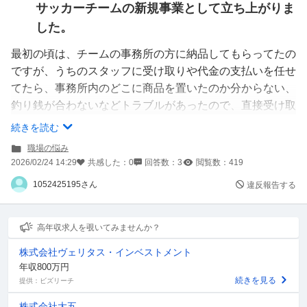
サッカーチームの新規事業として立ち上がりま
した。
最初の頃は、チームの事務所の方に納品してもらってたの
ですが、うちのスタッフに受け取りや代金の支払いを任せ
てたら、事務所内のどこに商品を置いたのか分からない、
釣り銭が合わないなどトラブルがあったので、直接受け取
れるように私が出店してる場所まで持ってきてもらうよう
続きを読む
になりました。そして、最近ATMでお金おろして代金を
職場の悩み
用意するのが面倒なので、引き落としにして欲しいと伝え
2026/02/24 14:29
共感した：
0
回答数：
3
閲覧数：
419
たところ「それは掛売りになるので、こちらとしては難し
1052425195さん
違反報告する
い」と言われ、「あと、今後は出店場所まで商品を運ぶの
は正直難しい。こうやって、出店場所まで運ぶのはあくま
でもイレギュラーな対応として好意でやっている。原則最
高年収求人を覗いてみませんか？
初のサッカーチームの事務所が納品場所になるので、今後
株式会社ヴェリタス・インベストメント
はそれ以外の納品場所は行けない」と言われました。色々
年収800万円
あって喧嘩になって「当日に注文したり、その日ごとに納
続きを見る
提供：ビズリーチ
品場所指定してきたりするのは非常識」とまで言われまし
株式会社大五