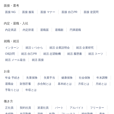
面接・選考
面接 NG
面接 服装
面接 マナー
面接 自己PR
面接 逆質問
内定・退職・入社
内定承諾
内定辞退
退職届
退職願
円満退職
就職・就活
インターン
就活 いつから
就活 企業説明会
就活 企業研究
OB訪問
就活 自己PR
就活 志望動機
就活 履歴書
就活 スーツ
就活 メール返信
就活 面接
お金
年金 手続き
失業保険
失業手当
健康保険
社会保険
年末調整
退職金
財形貯蓄
歩合制とは
基本給とは
月収とは
月給とは
手取りとは
年収とは
働き方
正社員
契約社員
派遣社員
パート
アルバイト
フリーター
未経験
在宅勤務
資格
転勤
フレックス
時短勤務
産休