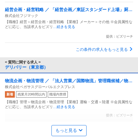
経営企画・経営戦略 ／ 「経営企画／東証スタンダード上場」厨房
株式会社フジマック
機器の総合メーカーにて数値管理・分析を通じた営業戦略改善
【職種】経営＞経営企画・経営戦略 【業種】メーカー＞その他 ※会員属性な
どに応じ、当該求人をビズリ
…続きを見る
提供：ビズリーチ
この条件の求人をもっと見る
< 質問に関する求人 >
デリバリー（東京都）
物流企画・物流管理 ／ 「法人営業／国際物流」管理職候補／物流
株式会社ペガサスグローバルエクスプレス
課題を解決するソリューション営業／東証スタンダード上場・カ
新着
残業月20時間以内
職場内禁煙
ンダホールディングスグループ
【職種】管理＞物流企画・物流管理 【業種】運輸・交通＞陸運 ※会員属性な
どに応じ、当該求人をビズリ
…続きを見る
提供：ビズリーチ
MR ／ バイリンガル・プログラムマネージャー コマーシャルクリ
もっと見る
Indegene Japan合同会社
エイティブ・デジタルアセット領域 リモート可／残業少