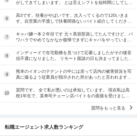
がしてきてしまいます。 とは言えシフトを短時間にしてしま
うとあまり稼げないのでバイトを変えたいと思っ...
高3です。扶養がやばいです。次入ってくるので120いきま
6
す。自営業の手渡しで扶養関係ないバイト紹介してくださ
い。大阪市です
キャバ嬢一本２年目です 元々美容部員してたんですけど、パ
7
ワハラでやめてなかなか復帰できずにキャバをやっています
昼間の仕事復帰したいのですが、またパワハラ...
インディードで在宅勤務を見つけて応募しましたがその後音
8
信不通になりました。 リモート面談の日も決まってました。
リクルーティングソリューションという会...
熊本のイオンのテナントの中には戻って店内の被害状況を写
9
真に撮るよう従業員が指示された所があったと言われます。
事実ですか。テナント名は分かりますか。
質問です。 全て私が悪いのは承知しています。 現在私は高
10
校1年生で、某寿司チェーン店バイトをの面接を受けまし
た。面接をし、その場で採用をもらいました。そし...
質問をもっと見る
転職エージェント求人数ランキング