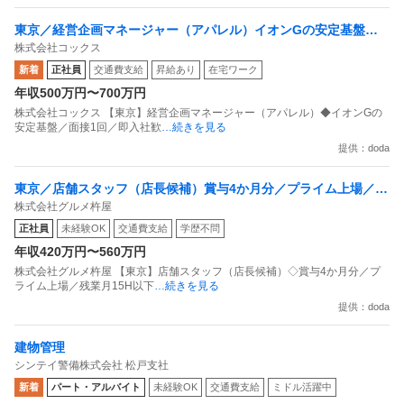
東京／経営企画マネージャー（アパレル）イオンGの安定基盤／
株式会社コックス
面接1回／即入社歓迎
新着
正社員
交通費支給
昇給あり
在宅ワーク
年収500万円〜700万円
株式会社コックス 【東京】経営企画マネージャー（アパレル）◆イオンGの
安定基盤／面接1回／即入社歓
…続きを見る
提供：doda
東京／店舗スタッフ（店長候補）賞与4か月分／プライム上場／残
株式会社グルメ杵屋
業月15H以下／新店オープン多数
正社員
未経験OK
交通費支給
学歴不問
年収420万円〜560万円
株式会社グルメ杵屋 【東京】店舗スタッフ（店長候補）◇賞与4か月分／プ
ライム上場／残業月15H以下
…続きを見る
提供：doda
建物管理
シンテイ警備株式会社 松戸支社
新着
パート・アルバイト
未経験OK
交通費支給
ミドル活躍中