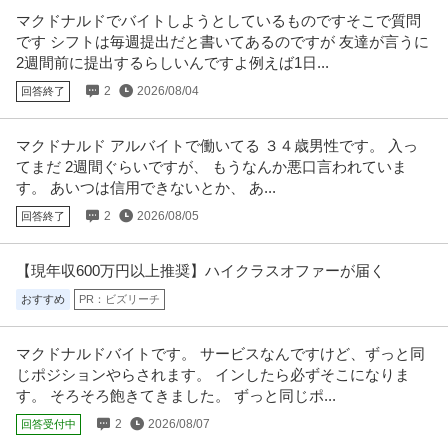
マクドナルドでバイトしようとしているものですそこで質問
この条件の求人をもっと見る
です シフトは毎週提出だと書いてあるのですが 友達が言うに
2週間前に提出するらしいんですよ例えば1日...
2
2026/08/04
回答終了
マクドナルド アルバイトで働いてる ３４歳男性です。 入っ
てまだ 2週間ぐらいですが、 もうなんか悪口言われていま
す。 あいつは信用できないとか、 あ...
2
2026/08/05
回答終了
【現年収600万円以上推奨】ハイクラスオファーが届く
おすすめ
PR：ビズリーチ
マクドナルドバイトです。 サービスなんですけど、ずっと同
じポジションやらされます。 インしたら必ずそこになりま
す。 そろそろ飽きてきました。 ずっと同じポ...
2
2026/08/07
回答受付中