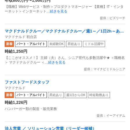
年収800万円〜1,000万円
【職種】Webサービス・制作＞プロダクトマネージャー 【業種】IT・インタ
ーネット＞インターネット
…続きを見る
提供：ビズリーチ
マクドナルドクルー／マクドナルドクルー／週1～／1日2h～あな
マクドナルド 初台店
たらしい笑顔でお迎え／40～60代活躍中／未経験歓迎
新着
パート・アルバイト
未経験OK
昇給あり
ミドル活躍中
時給1,250円
【ここがオススメ！】 主婦（夫）さん、シニア世代も多数活躍中★ ＜職種名
＞ マクドナルドクルー ＜
…続きを見る
提供：マイナビミドルシニア
ファストフードスタッフ
マクドナルド
新着
パート・アルバイト
昇給あり
週1日からOK
時短勤務あり
時給1,226円
ハンバーガー類の製造・販売業務
提供：イーアイデム
法人営業 ／ ソリューション営業（リーダー候補）