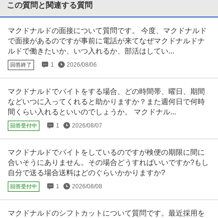
提供：ビズリーチ
この質問と関連する質問
建築設計 ／ 「設計建築」世界初オフグリッド建築のビジョンを具
マクドナルドの面接について質問です。 今度、マクドナルド
株式会社ARTH
現化する司令塔／企画～設計監理～開業まで一貫してリード！／
で面接があるのですが事前に電話が来てなぜマクドナルドナ
U・IターンOK
年間休日120日以上
年間休日110日以上
次世代インフラ建築を創るリモート・フレックス・年間休日120日
ルドで働きたいか、いつ入れるか、部活はしてい...
年収800万円〜1,000万円
1
2026/08/06
回答終了
【職種】建築・土木＞建築設計 【業種】建設＞建設・建築・土木 ※会員属性
などに応じ、当該求人をビズ
…続きを見る
提供：ビズリーチ
マクドナルドでバイトをする場合、どの時間帯、曜日、期間
などいつに入ってくれると助かりますか？また週何日で何時
法人営業 ／ エンタープライズ／ゼネラル本部_セールス
間くらい入れるといいのでしょうか。 マクドナル...
シェアフル株式会社
1
2026/08/07
回答受付中
年間休日100日以上
研修あり
年間休日110日以上
年収400万円〜600万円
マクドナルドでバイトをしているのですが検便の期限に間に
【職種】営業＞法人営業 【業種】IT・インターネット＞インターネットサー
合いそうにありません。その場合どうすればいいですか?もし
ビス ※会員属性などに応じ
…続きを見る
自分で送る場合送料はどのぐらいかかりますか?
提供：ビズリーチ
1
2026/08/08
回答受付中
経験者優先／コンサル／製造業界向け事業推進案件
企業名非公開
マクドナルドのシフトカットについて質問です。最近採用を
新着
業務委託
ミドル活躍中
週2・3日からOK
BtoB