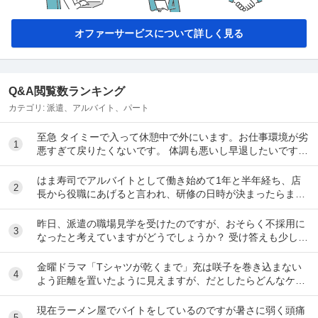
オファーサービスについて詳しく見る
Q&A閲覧数ランキング
カテゴリ:
派遣、アルバイト、パート
至急 タイミーで入って休憩中で外にいます。お仕事環境が劣
1
悪すぎて戻りたくないです。 体調も悪いし早退したいです。
電話したのですが通話中で一生繋がらなくて...
はま寿司でアルバイトとして働き始めて1年と半年経ち、店
2
長から役職にあげると言われ、研修の日時が決まったらまた
伝えると言われて1ヶ月が経ちました。 自分は心...
昨日、派遣の職場見学を受けたのですが、おそらく不採用に
3
なったと考えていますがどうでしょうか？ 受け答えも少し淀
みがあったりして、派遣先の企業さんにとっての...
金曜ドラマ「Tシャツが乾くまで」充は咲子を巻き込まない
4
よう距離を置いたように見えますが、だとしたらどんなケー
スが考えられますか？ ①大恩人を一人で養わな...
現在ラーメン屋でバイトをしているのですが暑さに弱く頭痛
5