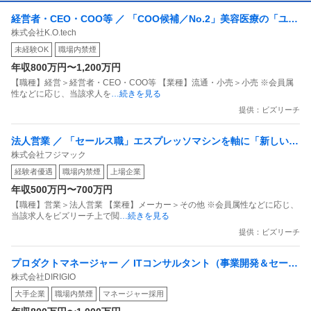
経営者・CEO・COO等 ／ 「COO候補／No.2」美容医療の「ユニ
株式会社K.O.tech
クロ」を創る／多店舗展開・チェーンストア理論の「実装責任
未経験OK
職場内禁煙
者」募集
年収800万円〜1,200万円
【職種】経営＞経営者・CEO・COO等 【業種】流通・小売＞小売 ※会員属
性などに応じ、当該求人を
…続きを見る
提供：ビズリーチ
法人営業 ／ 「セールス職」エスプレッソマシンを軸に「新しいカ
株式会社フジマック
フェ文化」を一緒に創りましょう
経験者優遇
職場内禁煙
上場企業
年収500万円〜700万円
【職種】営業＞法人営業 【業種】メーカー＞その他 ※会員属性などに応じ、
当該求人をビズリーチ上で閲
…続きを見る
提供：ビズリーチ
プロダクトマネージャー ／ ITコンサルタント（事業開発＆セール
株式会社DIRIGIO
ス）
大手企業
職場内禁煙
マネージャー採用