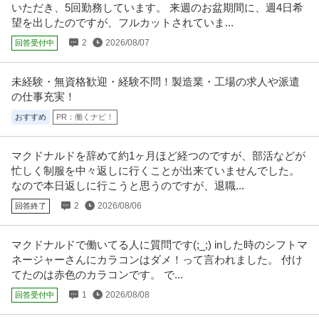
いただき、5回勤務しています。 来週のお盆期間に、週4日希
月給120万円
望を出したのですが、フルカットされていま...
・製造業界向け事業推進案件に携わっていただきます。 ・主に下記作業をご
2
2026/08/07
回答受付中
担当いただきます。 -大手ク
…続きを見る
提供：フリーランスHub
未経験・無資格歓迎・経験不問！製造業・工場の求人や派遣
法人営業 ／ 「戦略コンサルタント」組織の歯車から「経営の当事
の仕事充実！
エクイティ・コンサルティング・グループ株式会社
者」へ／NY進出・WSJ受賞を控える成長フェーズで／100名の組
おすすめ
PR：働くナビ！
新着
正社員
U・IターンOK
インセンティブあり
スキル不問
織を共に創る
年収1,000万円
マクドナルドを辞めて約1ヶ月ほど経つのですが、部活などが
【職種】営業＞法人営業 【業種】コンサルティング＞コンサルティング ※会
忙しく制服を中々返しに行くことが出来ていませんでした。
員属性などに応じ、当該求人
…続きを見る
なので本日返しに行こうと思うのですが、退職...
提供：ビズリーチ
2
2026/08/06
回答終了
デリバリースタッフ／急募！今なら時給￥1400～デリバリーで社
宅配クック123 東京都心店
会貢献！高齢者専門の宅配弁当！
マクドナルドで働いてる人に質問です(;_;) inした時のシフトマ
新着
パート・アルバイト
未経験OK
交通費支給
学歴不問
ネージャーさんにカラコンはダメ！って言われました。 付け
時給1,400円〜1,500円
てたのは赤色のカラコンです。 で...
宅配クック123(ワン・ツゥ・スリー) 東京都心店 【最寄り駅】 青山一丁目駅
1
2026/08/08
(銀座線、半蔵門線、
回答受付中
…続きを見る
提供：エンゲージ