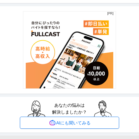
リモートワーク
マネージャー採用
語学を活かせる
年収800万円〜1,400万円
【職種】医療営業＞MR 【業種】メディカル＞その他 ※会員属性などに応
じ、当該求人をビズリーチ上で
…続きを見る
提供：ビズリーチ
プロダクトマネージャー ／ 「プロダクトマネージャー」オファー
パーソルキャリア株式会社
型就活サービス「dodaキャンパス」／週4リモート可／PdM
自社サービス
フリーランス
フレックスタイム制
年収600万円〜800万円
【職種】Webサービス・制作＞プロダクトマネージャー 【業種】サービス＞
人材紹介・人材派遣 ※会員
…続きを見る
提供：ビズリーチ
プロデューサー・ディレクター ／ 「映像制作プロデューサー」最
あなたの悩みは
株式会社ANDENT
新技術を用いて／顧客と前例がない共創・チャレンジができま
解決しましたか？
新着
リモートワーク
土日休み
職場内禁煙
す！
年収800万円〜1,000万円
AIにも聞いてみる
【職種】テレビ・放送・映像・音響＞プロデューサー・ディレクター 【業
種】エンターテインメント＞その
…続きを見る