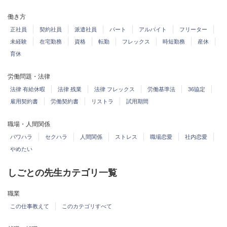
働き方
正社員
契約社員
派遣社員
パート
アルバイト
フリーター
未経験
在宅勤務
資格
転勤
フレックス
時短勤務
産休
育休
労働問題・法律
法律 有給休暇
法律 残業
法律 フレックス
労働基準法
36協定
雇用契約書
労働契約書
リストラ
試用期間
職場・人間関係
パワハラ
セクハラ
人間関係
ストレス
職場恋愛
社内恋愛
やめたい
しごとの先生カテゴリ一覧
職業
この仕事教えて
このカテゴリすべて