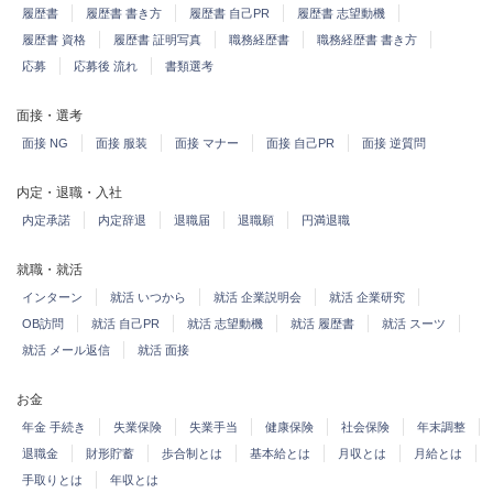
履歴書
履歴書 書き方
履歴書 自己PR
履歴書 志望動機
履歴書 資格
履歴書 証明写真
職務経歴書
職務経歴書 書き方
応募
応募後 流れ
書類選考
面接・選考
面接 NG
面接 服装
面接 マナー
面接 自己PR
面接 逆質問
内定・退職・入社
内定承諾
内定辞退
退職届
退職願
円満退職
就職・就活
インターン
就活 いつから
就活 企業説明会
就活 企業研究
OB訪問
就活 自己PR
就活 志望動機
就活 履歴書
就活 スーツ
就活 メール返信
就活 面接
お金
年金 手続き
失業保険
失業手当
健康保険
社会保険
年末調整
退職金
財形貯蓄
歩合制とは
基本給とは
月収とは
月給とは
手取りとは
年収とは