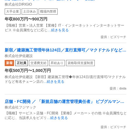
株式会社DIRIGIO
大手企業
土日休み
職場内禁煙
年収800万円〜900万円
【職種】営業＞法人営業 【業種】IT・インターネット＞インターネットサー
ビス ※会員属性などに応じ
…続きを見る
提供：ビズリーチ
新宿／建築施工管理年休124日／直行直帰可／マクドナルドなど有
株式会社伊佐建設
名チェーン店の施工に携われる！
新着
正社員
交通費支給
昇給あり
資格取得支援制度
年収500万円〜1,000万円
株式会社伊佐建設 【新宿】建築施工管理◆年休124日/直行直帰可/マクドナル
ドなど有名チェーン店の
…続きを見る
提供：doda
店舗・FC開発 ／ 「新規店舗の運営管理責任者」 ビブグルマン獲
株式会社フジマック
得シェフと建築から創り上げるスペイン料理店
【職種】サービス＞店舗・FC開発 【業種】メーカー＞その他 ※会員属性など
に応じ、当該求人をビズリ
…続きを見る
提供：ビズリーチ