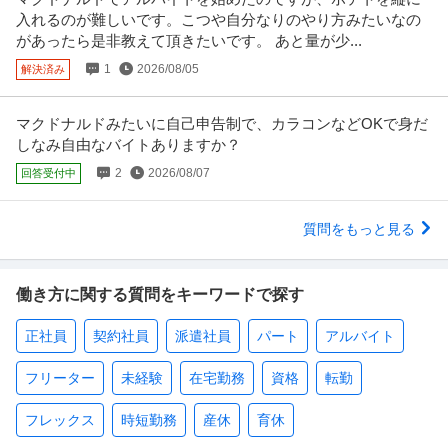
入れるのが難しいです。こつや自分なりのやり方みたいなの
があったら是非教えて頂きたいです。 あと量が少...
1
2026/08/05
解決済み
マクドナルドみたいに自己申告制で、カラコンなどOKで身だ
しなみ自由なバイトありますか？
2
2026/08/07
回答受付中
質問をもっと見る
働き方に関する質問をキーワードで探す
正社員
契約社員
派遣社員
パート
アルバイト
フリーター
未経験
在宅勤務
資格
転勤
フレックス
時短勤務
産休
育休