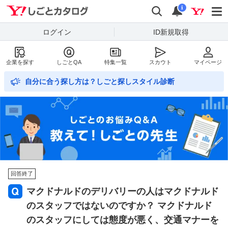
Yahoo!しごとカタログ
検索
通知数
i
ログイン
ID新規取得
企業を探す
しごとQA
特集一覧
スカウト
マイページ
自分に合う探し方は？しごと探しスタイル診断
回答終了
マクドナルドのデリバリーの人はマクドナルド
のスタッフではないのですか？ マクドナルド
のスタッフにしては態度が悪く、交通マナーを