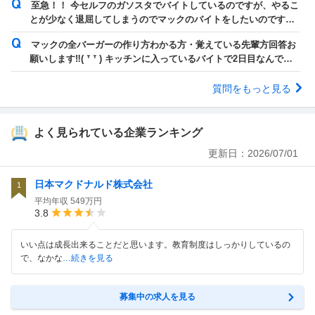
至急！！ 今セルフのガソスタでバイトしているのですが、やるこ
とが少なく退屈してしまうのでマックのバイトをしたいのです
が、ポジションはどこがいいでしょうか？...
マックの全バーガーの作り方わかる方・覚えている先輩方回答お
願いします‼️( ᐪ ᐪ )‬ キッチンに入っているバイトで2日目なんです
が少しでもひとりで作れ...
質問をもっと見る
よく見られている企業ランキング
更新日：
2026/07/01
日本マクドナルド株式会社
1
平均年収
549万円
3.8
いい点は成長出来ることだと思います。教育制度はしっかりしているの
で、なかな
…続きを見る
募集中の求人を見る