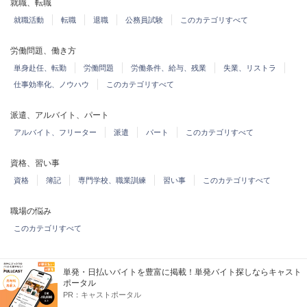
就職、転職
就職活動
転職
退職
公務員試験
このカテゴリすべて
労働問題、働き方
単身赴任、転勤
労働問題
労働条件、給与、残業
失業、リストラ
仕事効率化、ノウハウ
このカテゴリすべて
派遣、アルバイト、パート
アルバイト、フリーター
派遣
パート
このカテゴリすべて
資格、習い事
資格
簿記
専門学校、職業訓練
習い事
このカテゴリすべて
職場の悩み
このカテゴリすべて
単発・日払いバイトを豊富に掲載！単発バイト探しならキャスト
Yahoo!しごとカタログ
教えて！しごとの先生
カテゴリ一覧
ポータル
PR：
キャストポータル