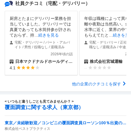
社員クチコミ
（宅配・デリバリー）
厨房とたまにデリバリー業務を担
年収は職種によって異な
当していました。デリバリーでは
離や夜勤は当然高い。金
真夏であっても水筒持参が許され
水準に近く、業界の中で
ておらず、持
…
続きを見る
もらえてたと
…
続きを見
宅配・デリバリー / パート・アルバ
宅配・デリバリー / 正社員 /
イト / 男性 / 役職なし / 退職済み
職なし / 退職済み / 中途入
2026年頃の話
20
日本マクドナルドホールディングス株式会社
株式会社宮城運輸
4.1
--
他の企業のクチコミを探す
< いつもと違うしごとも見てみませんか？ >
覆面調査に関する求人（東京都）
東京／未経験歓迎／コンビニの覆面調査員ローソン100％出資の安
株式会社ベストプラクティス
定基盤／月５日在宅／残業月10時間