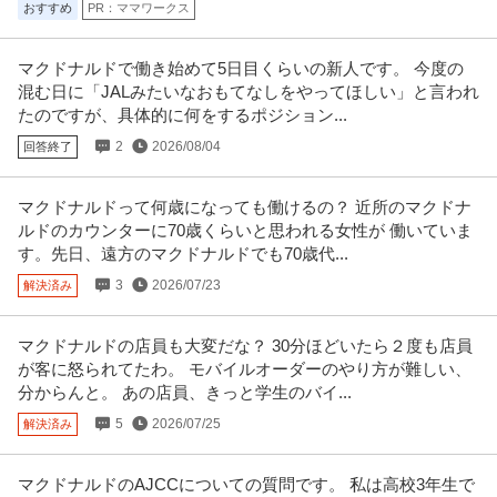
おすすめ
PR：ママワークス
マクドナルドで働き始めて5日目くらいの新人です。 今度の
混む日に「JALみたいなおもてなしをやってほしい」と言われ
たのですが、具体的に何をするポジション...
2
2026/08/04
回答終了
マクドナルドって何歳になっても働けるの？ 近所のマクドナ
ルドのカウンターに70歳くらいと思われる女性が 働いていま
す。先日、遠方のマクドナルドでも70歳代...
3
2026/07/23
解決済み
マクドナルドの店員も大変だな？ 30分ほどいたら２度も店員
が客に怒られてたわ。 モバイルオーダーのやり方が難しい、
分からんと。 あの店員、きっと学生のバイ...
5
2026/07/25
解決済み
マクドナルドのAJCCについての質問です。 私は高校3年生で