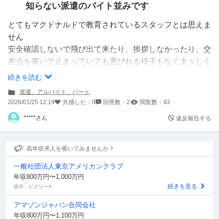
知らない派遣のバイト並みです
とてもマクドナルドで教育されているスタッフとは思えま
せん
安全確認しないで飛び出て来たり、挨拶しなかったり、交
差点を塞いで止まっていても悪びれる様子もなく太々しく
どこうともしません
続きを読む
外回りだから他のスタッフが見てないのを良い事に本質を
派遣、アルバイト、パート
出しているんでしょうか
2026/01/25 12:19
共感した：
0
回答数：
2
閲覧数：
93
*****さん
違反報告する
高年収求人を覗いてみませんか？
一般社団法人東京アメリカンクラブ
年収800万円〜1,000万円
続きを見る
提供：ビズリーチ
アマゾンジャパン合同会社
年収800万円〜1,100万円