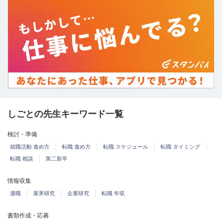
しごとの先生キーワード一覧
検討・準備
就職活動 進め方
転職 進め方
転職 スケジュール
転職 タイミング
転職 相談
第二新卒
情報収集
適職
業界研究
企業研究
転職 年収
書類作成・応募