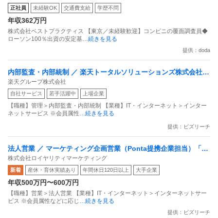
正社員
未経験OK
交通費支給
学歴不問
年収362万円
株式会社ベストプラクティス 【東京／未経験歓迎】コンビニの覆面調査員◆
ローソン100％出資の安定基
…続きを見る
提供：doda
内部監査・内部統制 ／ 楽天トータルソリューションズ株式会社
楽天グループ株式会社
戦略事業コンプライアンス支援部 業務統制支援課：ショップコン
自社サービス
若手活躍中
上場企業
プライアンス推進担当（SBCSD）
【職種】管理＞内部監査・内部統制 【業種】IT・インターネット＞インター
ネットサービス ※会員属性
…続きを見る
提供：ビズリーチ
法人営業 ／ マーケティング企画営業（Ponta提携企業担当）「国
株式会社ロイヤリティマーケティング
内最大級の共通ポイントサービスを展開／無駄のない消費社会を
新着
産休・育休実績あり
年間休日120日以上
大手企業
目指すデータマーケティングカンパニー」
年収500万円〜600万円
【職種】営業＞法人営業 【業種】IT・インターネット＞インターネットサー
ビス ※会員属性などに応じ
…続きを見る
提供：ビズリーチ