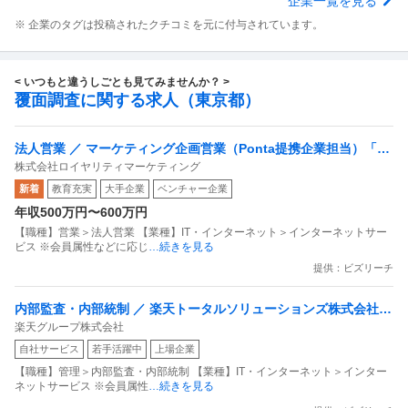
企業一覧を見る
※ 企業のタグは投稿されたクチコミを元に付与されています。
< いつもと違うしごとも見てみませんか？ >
覆面調査に関する求人（東京都）
法人営業 ／ マーケティング企画営業（Ponta提携企業担当）「国
株式会社ロイヤリティマーケティング
内最大級の共通ポイントサービスを展開／無駄のない消費社会を
新着
教育充実
大手企業
ベンチャー企業
目指すデータマーケティングカンパニー」
年収500万円〜600万円
【職種】営業＞法人営業 【業種】IT・インターネット＞インターネットサー
ビス ※会員属性などに応じ
…続きを見る
提供：ビズリーチ
内部監査・内部統制 ／ 楽天トータルソリューションズ株式会社
楽天グループ株式会社
戦略事業コンプライアンス支援部 業務統制支援課：ショップコン
自社サービス
若手活躍中
上場企業
プライアンス推進担当（SBCSD）
【職種】管理＞内部監査・内部統制 【業種】IT・インターネット＞インター
ネットサービス ※会員属性
…続きを見る