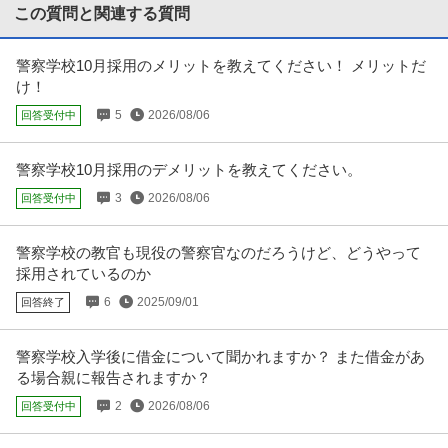
ート・LIVE・スポーツ大
…続きを見る
この質問と関連する質問
提供：エンゲージ
警察学校10月採用のメリットを教えてください！ メリットだ
駐車監視スタッフ／月収30万円可！警視庁の委託業務／会社負担
け！
株式会社コアズ 駐車対策部
で資格取得できる！未経験OK／定年後にも／駐車監視員
5
2026/08/06
回答受付中
契約社員
未経験OK
交通費支給
昇給あり
日給1.1万円〜1.2万円
【ここがオススメ！】 日勤のみ！安定性・社会貢献性も◎ 未経験から挑戦で
警察学校10月採用のデメリットを教えてください。
きる「みなし公務員」！ 熱
…続きを見る
3
2026/08/06
回答受付中
提供：マイナビミドルシニア
タクシードライバー（運転手）／給与保障／正社員募集／東京都
警察学校の教官も現役の警察官なのだろうけど、どうやって
虎ノ門交通株式会社(品川営業所)
品川区／虎ノ門交通株式会社(品川営業所)_8531／東京都
採用されているのか
新着
正社員
未経験OK
学歴不問
若手活躍中
6
2025/09/01
回答終了
月給35万円
【仕事内容】 【オープニング募集】虎ノ門交通｜配車アプリ中心で未経験か
警察学校入学後に借金について聞かれますか？ また借金があ
ら高収入を目指せるタクシード
…続きを見る
る場合親に報告されますか？
提供：虎ノ門交通株式会社(品川営業所)
2
2026/08/06
回答受付中
ITエンジニア／完全未経験歓迎／定着率91％／年休125日
株式会社ニール