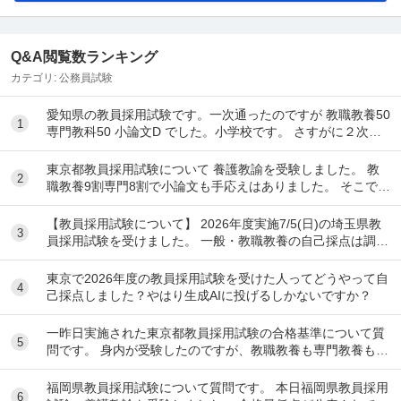
Q&A閲覧数ランキング
カテゴリ:
公務員試験
愛知県の教員採用試験です。一次通ったのですが 教職教養50
1
専門教科50 小論文D でした。小学校です。 さすがに２次試
験で面接頑張っても受かんないで...
東京都教員採用試験について 養護教諭を受験しました。 教
2
職教養9割専門8割で小論文も手応えはありました。 そこで2
つ質問です。 ①実際に養護教諭で1次...
【教員採用試験について】 2026年度実施7/5(日)の埼玉県教
3
員採用試験を受けました。 一般・教職教養の自己採点は調べ
ながら行ったのですが、専門教養(国...
東京で2026年度の教員採用試験を受けた人ってどうやって自
4
己採点しました？やはり生成AIに投げるしかないですか？
一昨日実施された東京都教員採用試験の合格基準について質
5
問です。 身内が受験したのですが、教職教養も専門教養も6
割取れましたが、数学が0点だったとのことです...
福岡県教員採用試験について質問です。 本日福岡県教員採用
6