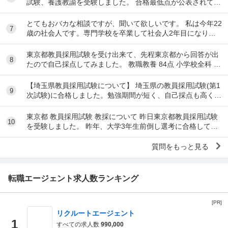
試験、養護教諭を受験しました。 合格最低点が公表されてい
ないのですが、だいたい何割とれば一次試験は...
とてもおバカな相談ですが、聞いて欲しいです。 私は今年22
7
歳の社会人です。専門学校を卒業して社会人2年目になりま
す。 現在社労士の勉強をして社労士を目指...
東京都教員採用試験を受け出来て、先程東京都から回答が出
8
たので自己採点してみました。 教職教養 84点 小学校全科 55
点です。 小論文は可もなく不可もなく...
【埼玉県教員採用試験について】 埼玉県の教員採用試験(第1
9
次試験)に合格しました。勉強期間が短く、自己採点も高くは
なかったため、合格するとは思っていません...
東京都 教員採用試験 教採について 昨日東京都教員採用試験
10
を受験しました。 昨年、大学3年生前倒し選考に合格してい
たので、今年の試験は小論文だけでした。 しか
質問をもっと見る
転職エージェント求人数ランキング
[PR]
リクルートエージェント
1
すべての求人数
990,000