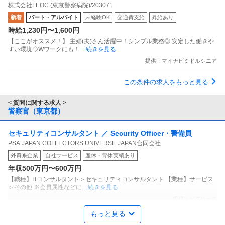
株式会社LEOC (東京警察病院)/203071
に対応／扶養内可病院・福祉施設内の／洗浄スタッフ
新着
パート・アルバイト
未経験OK
交通費支給
昇給あり
時給1,230円〜1,600円
【ここがオススメ！】 主婦(夫)さん活躍中！シンプル業務◎ 安定した働きや
すい環境◇Wワークにも！
…続きを見る
提供：マイナビミドルシニア
この条件の求人をもっと見る
< 質問に関する求人 >
警察官（東京都）
セキュリティコンサルタント ／ Security Officer・警備員
PSA JAPAN COLLECTORS UNIVERSE JAPAN合同会社
外資系企業
自社サービス
産休・育休実績あり
年収500万円〜600万円
【職種】ITコンサルタント＞セキュリティコンサルタント 【業種】サービス
＞その他 ※会員属性などに
…続きを見る
提供：ビズリーチ
もっと見る
内部監査・内部統制 ／ グループコンプライアンス統括部 リスク