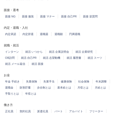
面接・選考
面接 NG
面接 服装
面接 マナー
面接 自己PR
面接 逆質問
内定・退職・入社
内定承諾
内定辞退
退職届
退職願
円満退職
就職・就活
インターン
就活 いつから
就活 企業説明会
就活 企業研究
OB訪問
就活 自己PR
就活 志望動機
就活 履歴書
就活 スーツ
就活 メール返信
就活 面接
お金
年金 手続き
失業保険
失業手当
健康保険
社会保険
年末調整
退職金
財形貯蓄
歩合制とは
基本給とは
月収とは
月給とは
手取りとは
年収とは
働き方
正社員
契約社員
派遣社員
パート
アルバイト
フリーター