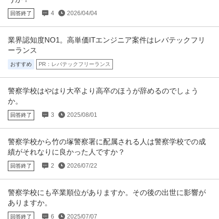
4
2026/04/04
回答終了
業界認知度NO1。高単価ITエンジニア案件はレバテックフリ
ーランス
おすすめ
PR：レバテックフリーランス
警察学校はやはり大卒より高卒のほうが辞めるのでしょう
か。
3
2025/08/01
回答終了
警察学校から竹の塚警察署に配属される人は警察学校での成
績がそれなりに良かった人ですか？
2
2026/07/22
回答終了
警察学校にも卒業順位がありますか。その後の出世に影響が
ありますか。
6
2025/07/07
回答終了