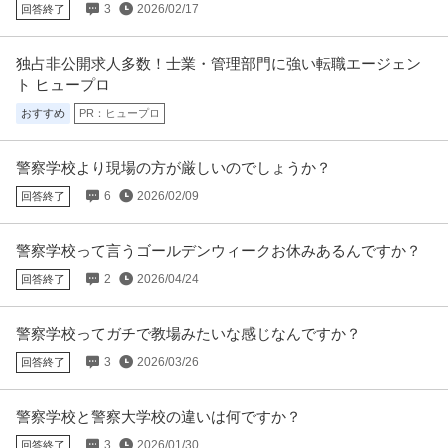
3
2026/02/17
回答終了
提供：doda
この条件の求人をもっと見る
独占非公開求人多数！士業・管理部門に強い転職エージェン
ト ヒュープロ
おすすめ
PR：ヒュープロ
警察学校より現場の方が厳しいのでしょうか？
6
2026/02/09
回答終了
警察学校って言うゴールデンウィークお休みあるんですか？
2
2026/04/24
回答終了
警察学校ってガチで教場みたいな感じなんですか？
3
2026/03/26
回答終了
警察学校と警察大学校の違いは何ですか？
3
2026/01/30
回答終了