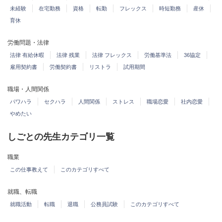
未経験
在宅勤務
資格
転勤
フレックス
時短勤務
産休
育休
労働問題・法律
法律 有給休暇
法律 残業
法律 フレックス
労働基準法
36協定
雇用契約書
労働契約書
リストラ
試用期間
職場・人間関係
パワハラ
セクハラ
人間関係
ストレス
職場恋愛
社内恋愛
やめたい
しごとの先生カテゴリ一覧
職業
この仕事教えて
このカテゴリすべて
就職、転職
就職活動
転職
退職
公務員試験
このカテゴリすべて