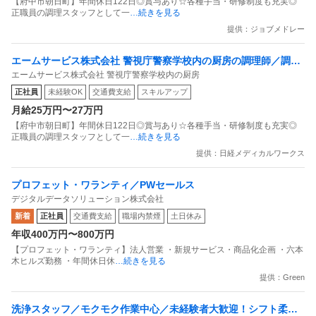
【府中市朝日町】年間休日122日◎賞与あり☆各種手当・研修制度も充実◎
正職員の調理スタッフとして一
…続きを見る
提供：ジョブメドレー
エームサービス株式会社 警視庁警察学校内の厨房の調理師／調理
エームサービス株式会社 警視庁警察学校内の厨房
スタッフ求人
正社員
未経験OK
交通費支給
スキルアップ
月給25万円〜27万円
【府中市朝日町】年間休日122日◎賞与あり☆各種手当・研修制度も充実◎
正職員の調理スタッフとして一
…続きを見る
提供：日経メディカルワークス
プロフェット・ワランティ／PWセールス
デジタルデータソリューション株式会社
新着
正社員
交通費支給
職場内禁煙
土日休み
年収400万円〜800万円
【プロフェット・ワランティ】法人営業 ・新規サービス・商品化企画 ・六本
木ヒルズ勤務 ・年間休日休
…続きを見る
提供：Green
洗浄スタッフ／モクモク作業中心／未経験者大歓迎！シフト柔軟