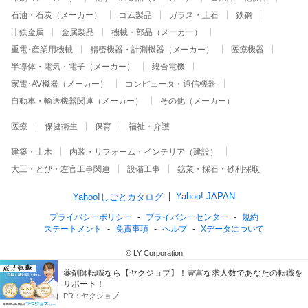
石油・石炭（メーカー）
ゴム製品
ガラス・土石
鉄鋼
非鉄金属
金属製品
機械・部品（メーカー）
重電･産業用機械
精密機器・計測機器（メーカー）
医療機器
半導体・電気・電子（メーカー）
総合電機
家電･AV機器（メーカー）
コンピュータ・通信機器
自動車・輸送機器関連（メーカー）
その他（メーカー）
医療
保健衛生
保育
福祉・介護
建築・土木
内装・リフォーム・インテリア（建設）
大工・とび・左官工事関連
設備工事
鉱業・採石・砂利採取
Yahoo! JAPAN
Yahoo!しごとカタログ
プライバシーポリシー
プライバシーセンター
規約
ステートメント
免責事項
ヘルプ
Xデータについて
© LY Corporation
薬剤師転職なら【ヤクジョブ】！豊富な求人数であなたの転職を
サポート！
PR：
ヤクジョブ