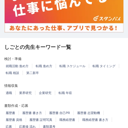
しごとの先生キーワード一覧
検討・準備
就職活動 進め方
転職 進め方
転職 スケジュール
転職 タイミング
転職 相談
第二新卒
情報収集
適職
業界研究
企業研究
転職 年収
書類作成・応募
履歴書
履歴書 書き方
履歴書 自己PR
履歴書 志望動機
履歴書 資格
履歴書 証明写真
職務経歴書
職務経歴書 書き方
応募
応募後 流れ
書類選考