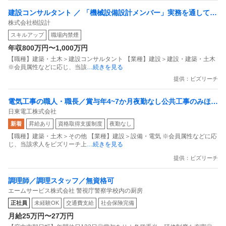
建設コンサルタント ／ 「機械設備設計メンバー」実務を通して一
株式会社樹設計
生モノの「改修設計」スキルを習得／官公庁案件100％（学校や図
スキルアップ
職場内禁煙
書館等）／土日祝休
年収800万円〜1,000万円
【職種】建築・土木＞建設コンサルタント 【業種】建設＞建設・建築・土木
※会員属性などに応じ、当該
…続きを見る
提供：ビズリーチ
電気工事の職人・職長／賞与年4~7か月夜勤なし公共工事のみほぼ
日東電工株式会社
東京23区内のみ元請会社の職人
新着
昇給あり
資格取得支援制度
夜勤なし
【職種】建築・土木＞その他 【業種】建設＞設備・電気 ※会員属性などに応
じ、当該求人をビズリーチ上
…続きを見る
提供：ビズリーチ
調理師／調理スタッフ／無資格可
エームサービス株式会社 警視庁警察学校内の厨房
正社員
未経験OK
交通費支給
社会保険完備
月給25万円〜27万円