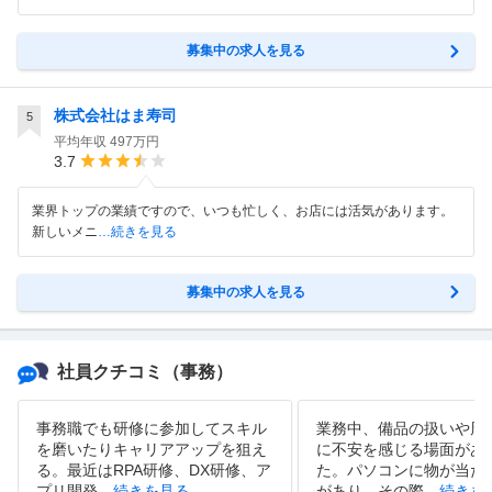
募集中の求人を見る
株式会社はま寿司
5
平均年収
497万円
3.7
業界トップの業績ですので、いつも忙しく、お店には活気があります。
新しいメニ
…続きを見る
募集中の求人を見る
社員クチコミ
（事務）
事務職でも研修に参加してスキル
業務中、備品の扱いや周
を磨いたりキャリアアップを狙え
に不安を感じる場面があ
る。最近はRPA研修、DX研修、ア
た。パソコンに物が当た
プリ開発
…
続きを見る
があり、その際
…
続きを