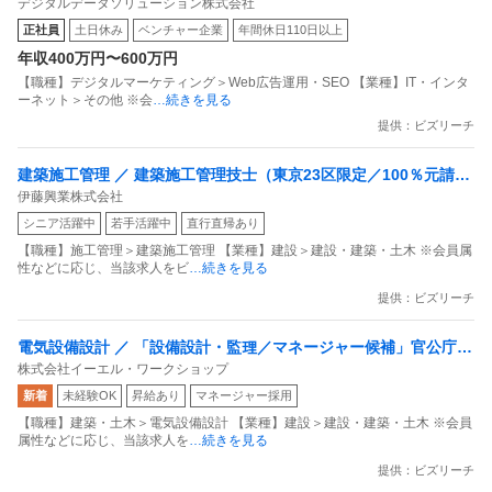
デジタルデータソリューション株式会社
マーケティング
正社員
土日休み
ベンチャー企業
年間休日110日以上
年収400万円〜600万円
【職種】デジタルマーケティング＞Web広告運用・SEO 【業種】IT・インタ
ーネット＞その他 ※会
…続きを見る
提供：ビズリーチ
建築施工管理 ／ 建築施工管理技士（東京23区限定／100％元請け
伊藤興業株式会社
公共工事メイン）女性メンバーも活躍中！
シニア活躍中
若手活躍中
直行直帰あり
【職種】施工管理＞建築施工管理 【業種】建設＞建設・建築・土木 ※会員属
性などに応じ、当該求人をビ
…続きを見る
提供：ビズリーチ
電気設備設計 ／ 「設備設計・監理／マネージャー候補」官公庁・
株式会社イーエル・ワークショップ
民間施設中心／少数精鋭の設計事務所昇給年1回・賞与年2回／年
新着
未経験OK
昇給あり
マネージャー採用
休130日
【職種】建築・土木＞電気設備設計 【業種】建設＞建設・建築・土木 ※会員
属性などに応じ、当該求人を
…続きを見る
提供：ビズリーチ