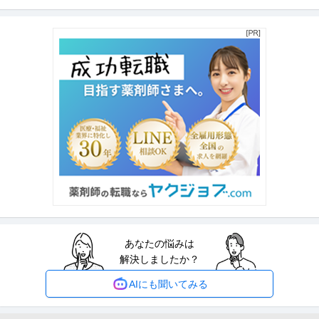
楽天グループ株式会社
管理部 照会管理課：照会担当（RMD）
未経験OK
職場内禁煙
残業月20時間以内
年収800万円〜1,000万円
【職種】管理＞内部監査・内部統制 【業種】IT・インターネット＞インター
ネットサービス ※会員属性
…続きを見る
提供：ビズリーチ
警察官の経験を生かせる新キャリア／「相談員」／年休128日
株式会社ヴァンガードスミス
正社員
学歴不問
転勤なし
寮完備
月給28万円
株式会社ヴァンガードスミス ◆警察官の経験を生かせる新キャリア！◆【相
談員】★年休128日 ※応募
…続きを見る
提供：マイナビ転職
あなたの悩みは
イベント警備／幅広い年代が活躍中のイベントスタッフ正社員募
解決しましたか？
株式会社テックス
集
正社員
未経験OK
交通費支給
昇給あり
AIにも聞いてみる
年収394.6万円
【コンサート・展⽰会などのイベント警備】 立ち上げメンバーとして コンサ