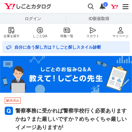
Yahoo!しごとカタログ
検索
通知数
i
ログイン
ID新規取得
企業を探す
しごとQA
特集一覧
スカウト
マイページ
自分に合う探し方は？しごと探しスタイル診断
解決済み
警察事務に受かれば警察学校行く必要あります
かね？また厳しいですか？めちゃくちゃ厳しい
イメージありますが