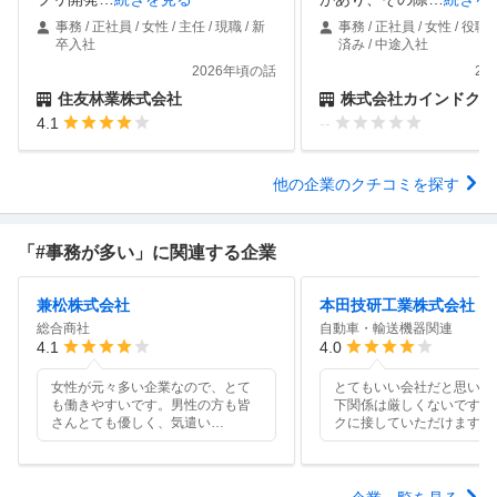
事務 / 正社員 / 女性 / 主任 / 現職 / 新
事務 / 正社員 / 女性 / 役職
卒入社
済み / 中途入社
2026年頃の話
20
住友林業株式会社
株式会社カインドクル
4.1
--
他の企業のクチコミを探す
「#事務が多い」に関連する企業
兼松株式会社
本田技研工業株式会社
総合商社
自動車・輸送機器関連
4.1
4.0
女性が元々多い企業なので、とて
とてもいい会社だと思いま
も働きやすいです。男性の方も皆
下関係は厳しくないです。
さんとても優しく、気遣い
…
クに接していただけます。