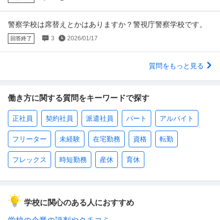
警察学校は席替えとかはありますか？警視庁警察学校です。
3
2026/01/17
回答終了
質問をもっと見る
働き方に関する質問をキーワードで探す
正社員
契約社員
派遣社員
パート
アルバイト
フリーター
未経験
在宅勤務
資格
転勤
フレックス
時短勤務
産休
育休
学校に関心のある人におすすめ