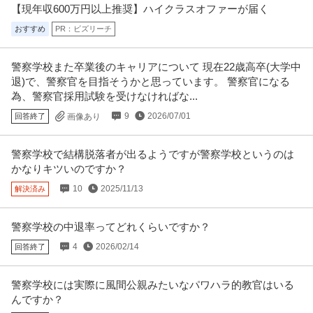
【現年収600万円以上推奨】ハイクラスオファーが届く
新着
正社員
未経験OK
交通費支給
昇給あり
おすすめ
PR：ビズリーチ
年収350万円
株式会社ニール ITエンジニア／完全未経験歓迎／定着率91％／年休125日
【求人要約】 【未経験
…続きを見る
警察学校また卒業後のキャリアについて 現在22歳高卒(大学中
提供：doda
退)で、警察官を目指そうかと思っています。 警察官になる
為、警察官採用試験を受けなければな...
フォレンジクス／Fエンジニア（未経験者）
9
2026/07/01
回答終了
画像あり
デジタルデータソリューション株式会社
正社員
未経験OK
交通費支給
昇給あり
警察学校で結構脱落者が出るようですが警察学校というのは
年収350万円〜500万円
かなりキツいのですか？
【未経験可】デジタルフォレンジックエンジニア | サイバー攻撃・社内不正
の調査担当 | 六本木ヒル
…続きを見る
10
2025/11/13
解決済み
提供：Green
警察学校の中退率ってどれくらいですか？
空港スタッフ／未経験可／20代活躍／賞与実績6.4カ月分以上
羽田エアポートセキュリティー株式会社
4
2026/02/14
回答終了
正社員
未経験OK
交通費支給
学歴不問
年収300万円
警察学校には実際に風間公親みたいなパワハラ的教官はいる
羽田エアポートセキュリティー株式会社 空港スタッフ／未経験可／20代活躍
んですか？
／賞与実績6.4カ月分以上
…続きを見る