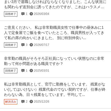
まい3月で退職しなければならなくなりました。こんな状況に
も関わらず送別会に誘ってきたのですが、これはハラスメン
トに当たりますか？
1
2026/03/04
回答終了
ご意見ください。 私は非常勤職員女性で仕事中の昼休みに1
人で定食屋でご飯を食べていたところ、職員男性が入ってき
て私の席の向かいにきました。 別に特別仲良い...
3
2026/07/17
回答終了
非常勤の職員がそろそろ正社員になっていい状態なのに非常
勤って何か問題がある職員ですか？
1
2025/03/31
回答終了
私は非常勤職員として、官庁に勤務をしています。 残業がな
い(してはいけない）残業代金のでない契約ですが、仕事が終
わらない為、日々残業をしています。平均して...
2
2025/12/26
解決済み