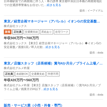
日本橋駅前での再開発に伴う人・車の誘導 東京都中央区日本橋の再開発地区
での交通誘導警備をお任せいた
…続きを見る
提供：イーアイデム
東京／経営企画マネージャー（アパレル）イオンGの安定基盤／
株式会社コックス
面接1回／即入社歓迎
新着
正社員
交通費支給
昇給あり
在宅ワーク
年収500万円〜700万円
株式会社コックス 【東京】経営企画マネージャー（アパレル）◆イオンGの
安定基盤／面接1回／即入社歓
…続きを見る
提供：doda
東京／店舗スタッフ（店長候補）賞与4か月分／プライム上場／残
株式会社グルメ杵屋
業月15H以下／新店オープン多数
正社員
未経験OK
交通費支給
学歴不問
年収420万円〜560万円
株式会社グルメ杵屋 【東京】店舗スタッフ（店長候補）◇賞与4か月分／プ
ライム上場／残業月15H以下
…続きを見る
提供：doda
販売・サービス業（小売・外食・専門）