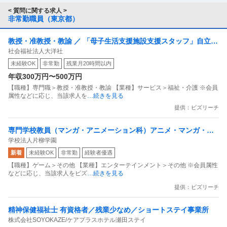
< 質問に関する求人 >
非常勤職員（東京都）
教授・准教授・教諭 ／ 「母子生活支援施設支援スタッフ」自立し
社会福祉法人大洋社
た生活へサポート／悩み事に寄り添う／自立後のアフターケア
未経験OK
非常勤
残業月20時間以内
年収300万円〜500万円
【職種】専門職＞教授・准教授・教諭 【業種】サービス＞福祉・介護 ※会員
属性などに応じ、当該求人を
…続きを見る
提供：ビズリーチ
専門学校教員（マンガ・アニメーション科）アニメ・マンガ・ゲ
学校法人片柳学園
ーム・イラスト業界経験歓迎／年休130日／教員免許不要
新着
未経験OK
非常勤
経験者優遇
【職種】ゲーム＞その他 【業種】エンターテインメント＞その他 ※会員属性
などに応じ、当該求人をビズ
…続きを見る
提供：ビズリーチ
精神保健福祉士 有資格者／残業少なめ／ショートステイ事業所
株式会社SOYOKAZE/ケアプラスホテル瀬田ステイ