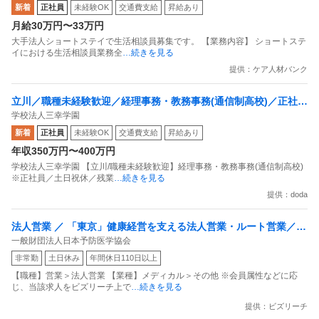
新着
正社員
未経験OK
交通費支給
昇給あり
月給30万円〜33万円
大手法人ショートステイで生活相談員募集です。 【業務内容】 ショートステ
イにおける生活相談員業務全
…続きを見る
提供：ケア人材バンク
立川／職種未経験歓迎／経理事務・教務事務(通信制高校)／正社員
学校法人三幸学園
／土日祝休／残業20H以内
新着
正社員
未経験OK
交通費支給
昇給あり
年収350万円〜400万円
学校法人三幸学園 【立川/職種未経験歓迎】経理事務・教務事務(通信制高校)
※正社員／土日祝休／残業
…続きを見る
提供：doda
法人営業 ／ 「東京」健康経営を支える法人営業・ルート営業／年
一般財団法人日本予防医学協会
休129日・実働7.5h・賞与5.5カ月実績／定着率95％のホワイト50
非常勤
土日休み
年間休日110日以上
0認定企業／月残業20h以内
【職種】営業＞法人営業 【業種】メディカル＞その他 ※会員属性などに応
じ、当該求人をビズリーチ上で
…続きを見る
提供：ビズリーチ