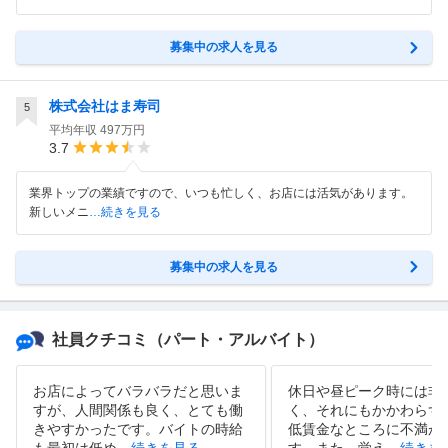
募集中の求人を見る
株式会社はま寿司
5
平均年収
497万円
3.7
業界トップの業績ですので、いつも忙しく、お店には活気があります。
新しいメニ
…続きを見る
募集中の求人を見る
社員クチコミ
（パート・アルバイト）
お店によってバラバラだと思いま
休日や昼ピーク時には非
すが、人間関係も良く、とても働
く、それにもかかわらず
きやすかったです。バイトの時給
低賃金なところに不満が
も最初は低め
…
続きを見る
す。また、覚え
…
続きを