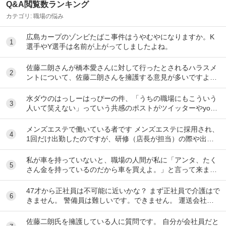
Q&A閲覧数ランキング
カテゴリ:
職場の悩み
広島カープのゾンビたばこ事件はうやむやになりますか。K
1
選手やY選手は名前が上がってしましたよね。
佐藤二朗さんが橋本愛さんに対して行ったとされるハラスメ
2
ントについて、佐藤二朗さんを擁護する意見が多いですよ
ね。 これは極端に言えば、 「ハラスメントでは...
水ダウのはっしーはっぴーの件、「うちの職場にもこういう
3
人いて笑えない」っていう共感のポストがツイッターやyout
ubeのコメント欄に多すぎてそっちに驚いて...
メンズエステで働いている者です メンズエステに採用され、
4
1回だけ出勤したのですが、研修（店長が担当）の際や出勤
時に「元々デリをやっていたなら」という理由で...
私が車を持っていないと、職場の人間が私に「アンタ、たく
5
さん金を持っているのだから車を買えよ。」と言って来ま
す。 でも なんで しんどい思いをして働いた金で...
47才から正社員は不可能に近いかな？ まず正社員で介護はで
6
きません。 警備員は難しいです。できません。 運送会社の
運転手は無理です。できません 過去にうつ...
佐藤二朗氏を擁護している人に質問です。 自分が会社員だと