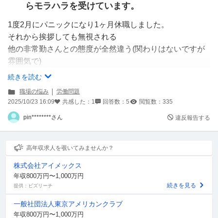
らモラハラを受けています。
1度2月にパニックになり1ヶ月休職しました。
それから挨拶しても無視される
他の非常勤さんとの態度が全然違う(関わりはないですが
雰囲気で)
仕事で共有する書類をもらえない
続きを読む
仕事で決まったことをおしえてもらえない
職場の悩み
労働問題
私を孤立するような環境を作る
2025/10/23 16:09
共感した：
1
回答数：
5
閲覧数：
335
などです
pin********さん
違反報告する
1度上司には異動を促されましたが加害者が異動しないの
が納得いかず今の部門に残ることにしました。
今日あまりにも我慢できずにトイレで泣きました、
高年収求人を覗いてみませんか？
仕事は好きなので続けたいのですが相手を訴えたいと言う
株式会社アイメックス
気持ちはあります。
年収800万円〜1,000万円
職場に残りつつ相手を訴える事は可能でしょうか？
続きを見る
提供：ビズリーチ
された事の大隊のメモや診断書はあります。
一般社団法人東京アメリカンクラブ
年収800万円〜1,000万円