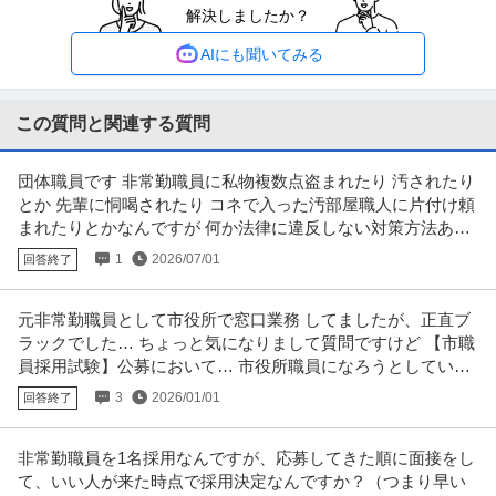
解決しましたか？
リモートワーク
土日休み
年収800万円〜1,600万円
AIにも聞いてみる
【職種】管理＞内部監査・内部統制 【業種】その他（教育・官公庁）など＞
官公庁 ※会員属性などに応じ
…続きを見る
提供：ビズリーチ
この質問と関連する質問
看護助手／東京都目黒区／年収400万以上可／賞与あり／年間休日
団体職員です 非常勤職員に私物複数点盗まれたり 汚されたり
国家公務員共済組合連合会 東京共済病院
120日以上可
とか 先輩に恫喝されたり コネで入った汚部屋職人に片付け頼
新着
正社員
未経験OK
交通費支給
昇給あり
まれたりとかなんですが 何か法律に違反しない対策方法あり
月給31.1万円〜37.4万円
ますか
1
2026/07/01
回答終了
★生活も大事。収入も大事。そのどちらも叶えます★ 国家公務員共済組合連
合会 東京共済病院では、看護
…続きを見る
提供：国家公務員共済組合連合会 東京共済病院
元非常勤職員として市役所で窓口業務 してましたが、正直ブ
ラックでした… ちょっと気になりまして質問ですけど 【市職
採用 ／ HRオペレーション（採用業務）
員採用試験】公募において… 市役所職員になろうとしている
デジタル庁
方々は
3
2026/01/01
回答終了
リモートワーク
年収400万円〜900万円
非常勤職員を1名採用なんですが、応募してきた順に面接をし
【職種】人事＞採用 【業種】その他（教育・官公庁）など＞官公庁 ※会員属
て、いい人が来た時点で採用決定なんですか？（つまり早い
性などに応じ、当該求人をビ
…続きを見る