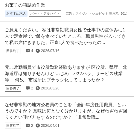
お菓子の箱詰め作業
おすすめ求人
パート・アルバイト
広告：スタジオ・シュゼット 鳴尾浜【01】
ご意見ください。 私は非常勤職員女性で仕事中の昼休みに1
人で定食屋でご飯を食べていたところ、職員男性が入ってき
て私の席にきました。正直1人で食べたかったの...
4
2026/07/16
回答終了
元非常勤職員で市役所勤務経験ありますが 区役所、県庁、北
海道庁は知りませんけど いじめ、パワハラ、サービス残業
等… 何故、市役所はブラック化してしまったか？
2
2026/03/28
回答終了
なぜ非常勤の地方公務員のことを「会計年度任用職員」とい
うのですか？ 意味は何となく分かりますが、なぜわざわざ回
りくどい呼び方をするのですか？ 「非常勤職...
2
2026/04/01
回答終了