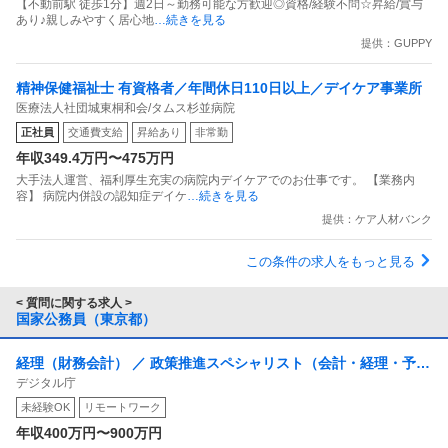
【不動前駅 徒歩1分】週2日～勤務可能な方歓迎◎資格/経験不問☆昇給/賞与
あり♪親しみやすく居心地
…続きを見る
提供：GUPPY
精神保健福祉士 有資格者／年間休日110日以上／デイケア事業所
医療法人社団城東桐和会/タムス杉並病院
正社員
交通費支給
昇給あり
非常勤
年収349.4万円〜475万円
大手法人運営、福利厚生充実の病院内デイケアでのお仕事です。 【業務内
容】 病院内併設の認知症デイケ
…続きを見る
提供：ケア人材バンク
この条件の求人をもっと見る
< 質問に関する求人 >
国家公務員（東京都）
経理（財務会計） ／ 政策推進スペシャリスト（会計・経理・予
デジタル庁
算・調達）
未経験OK
リモートワーク
年収400万円〜900万円