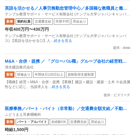
英語を活かせる／人事労務勤怠管理中心／多国籍な教職員と働く
テンプル教育サポート・サービス有限会社 (テンプル大学ジャパンキャンパ
グローバルな環境／年休125・在宅可
ス)
新着
契約社員
交通費支給
学歴不問
昇給あり
年収400万円〜430万円
テンプル教育サポート・サービス有限会社 (テンプル大学ジャパンキャンパ
ス) 【英語を活かせる◎】人
…続きを見る
提供：doda
M&A・合併・提携 ／ 「グローバル職」グループ会社の経営戦略
清水建設株式会社
支援（M＆A業務担当） ～「子どもたちに誇れるしごとを／」
新着
研修あり
年間休日120日以上
資格取得支援制度
【職種】経営＞M&A・合併・提携 【業種】建設＞建設・建築・土木 ※会員属
性などに応じ、当該求人を
…続きを見る
提供：ビズリーチ
医療事務／パート・バイト（非常勤）／交通費全額支給／不動前
ふどうまえ耳鼻咽喉科
駅 徒歩1分／週2日～勤務可能な方歓迎資格／経験不問昇給／賞与
新着
パート・アルバイト
未経験OK
交通費支給
昇給あり
あり親しみやすく居心地の良いクリニックを目指しています
時給1,500円