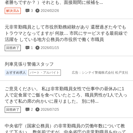
者勝ちですか？ ）それとも、面接期間に候補を...
提供：ビズリーチ
3
2024/02/26
解決済み
調布市／消防機械の検定員未経験歓迎！／火災報知器などの検定
日本消防検定協会
試験を担当／年間休日124日
元非常勤職員として市役所勤務経験があり 還暦過ぎた今でも
新着
正社員
未経験OK
交通費支給
昇給あり
トラウマとなってますが 何故… 市民にサービスする最前線で
年収450万円〜550万円
活躍を している地方公務員の市役所で働く市職員
日本消防検定協会 【調布市】消防機械の検定員◆未経験歓迎！／火災報知器
1
2026/01/15
回答終了
などの検定試験を担当／年間休
…続きを見る
提供：doda
列車見張り警備スタッフ
介護職／介護老人保健施設／東京都目黒区／年収400万円以上可／
おすすめ求人
パート・アルバイト
広告：シンテイ警備株式会社 松戸支社
国家公務員共済組合連合会介護老人保健施設ケアなかめぐろ
賞与あり／休日123日以上可
新着
正社員
未経験OK
交通費支給
昇給あり
ご意見ください。 私は非常勤職員女性で仕事中の昼休みに1
月給24.6万円〜33.3万円
人で定食屋でご飯を食べていたところ、職員男性が1人で入っ
★生活も大事。収入も大事。そのどちらも叶えます★ 国家公務員共済組合連
てきて私の席の向かいに座りました。 別に特...
合会介護老人保健施設ケアなか
…続きを見る
提供：国家公務員共済組合連合会介護老人保健施設ケアなかめぐろ
2
2026/07/25
回答終了
国家公務員歓迎／経営コンサルタント／エキスパート／日本最大
中央省庁（国家公務員）の非常勤職員の労働年数について教
株式会社ベイカレント・コンサルティング
級コンサルファーム／現年収保障／WLB
えて下さい。 数年前ですが、中央省庁の非常勤職員をやって