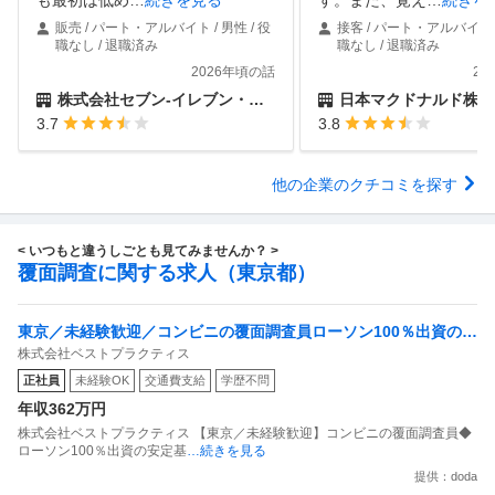
販売 / パート・アルバイト / 男性 / 役
接客 / パート・アルバイト /
職なし / 退職済み
職なし / 退職済み
2026年頃の話
20
株式会社セブン-イレブン・ジャパン
日本マクドナルド株式
3.7
3.8
他の企業のクチコミを探す
< いつもと違うしごとも見てみませんか？ >
覆面調査に関する求人（東京都）
東京／未経験歓迎／コンビニの覆面調査員ローソン100％出資の安
株式会社ベストプラクティス
定基盤／月５日在宅／残業月10時間
正社員
未経験OK
交通費支給
学歴不問
年収362万円
株式会社ベストプラクティス 【東京／未経験歓迎】コンビニの覆面調査員◆
ローソン100％出資の安定基
…続きを見る
提供：doda