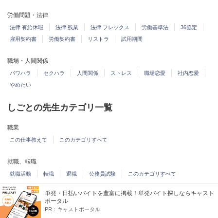
労働問題・法律
法律 有給休暇
法律 残業
法律 フレックス
労働基準法
36協定
雇用契約書
労働契約書
リストラ
試用期間
職場・人間関係
パワハラ
セクハラ
人間関係
ストレス
職場恋愛
社内恋愛
やめたい
しごとの先生カテゴリ一覧
職業
この仕事教えて
このカテゴリすべて
就職、転職
就職活動
転職
退職
公務員試験
このカテゴリすべて
単発・日払いバイトを豊富に掲載！単発バイト探しならキャスト
労働問題、働き方
ポータル
単身赴任、転勤
労働問題
労働条件、給与、残業
失業、リストラ
PR：
キャストポータル