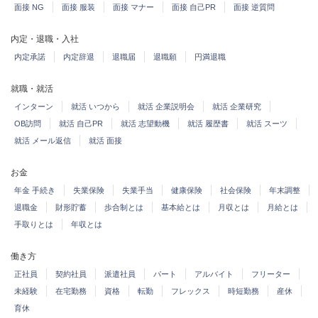
面接 NG
面接 服装
面接 マナー
面接 自己PR
面接 逆質問
内定・退職・入社
内定承諾
内定辞退
退職届
退職願
円満退職
就職・就活
インターン
就活 いつから
就活 企業説明会
就活 企業研究
OB訪問
就活 自己PR
就活 志望動機
就活 履歴書
就活 スーツ
就活 メール返信
就活 面接
お金
年金 手続き
失業保険
失業手当
健康保険
社会保険
年末調整
退職金
財形貯蓄
歩合制とは
基本給とは
月収とは
月給とは
手取りとは
年収とは
働き方
正社員
契約社員
派遣社員
パート
アルバイト
フリーター
未経験
在宅勤務
資格
転勤
フレックス
時短勤務
産休
育休