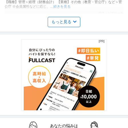
【職種】管理＞経理（財務会計） 【業種】その他（教育・官公庁）など＞官
公庁 ※会員属性などに応じ、
…続きを見る
提供：ビズリーチ
もっと見る
ルートセールス・渉外・外商 ／ 自治体渉外・ロビー担当／前年比
株式会社on call
300％成長の医療ベンチャーで社会インフラを創る
自社サービス
職場内禁煙
年間休日100日以上
【職種】営業＞ルートセールス・渉外・外商 【業種】メディカル＞その他 ※
会員属性などに応じ、当該求
…続きを見る
提供：ビズリーチ
ルートセールス・渉外・外商 ／ 政府渉外／政策づくりに携わるサ
株式会社PoliPoli
ービスを展開する「株式会社PoliPoli」
新着
ベンチャー企業
土日休み
リモートワーク
年収800万円〜1,000万円
【職種】営業＞ルートセールス・渉外・外商 【業種】IT・インターネット＞
ソフトウエア ※会員属性な
…続きを見る
提供：ビズリーチ
内部監査・内部統制 ／ プライバシーデザイナー
あなたの悩みは
デジタル庁