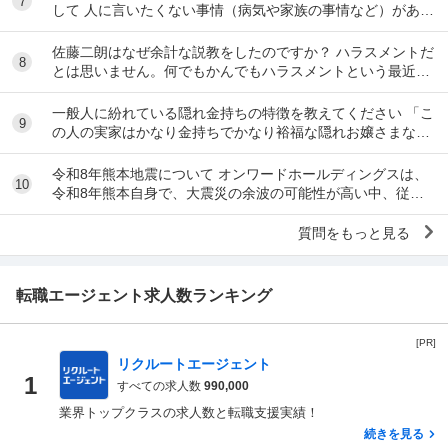
7
して 人に言いたくない事情（病気や家族の事情など）があ
り、上司や総務等に相談した結果、仕事内容を...
佐藤二朗はなぜ余計な説教をしたのですか？ ハラスメントだ
8
とは思いません。何でもかんでもハラスメントという最近の
風潮に反対です。ただ、橋本愛からすれば良い気...
一般人に紛れている隠れ金持ちの特徴を教えてください 「こ
9
の人の実家はかなり金持ちでかなり裕福な隠れお嬢さまなん
だな」とわかる特徴を教えてください 私の...
令和8年熊本地震について オンワードホールディングスは、
10
令和8年熊本自身で、大震災の余波の可能性が高い中、従業
員に売上金の確保（金庫への預け入れ）を優先さ...
質問をもっと見る
転職エージェント求人数ランキング
[PR]
リクルートエージェント
1
すべての求人数
990,000
業界トップクラスの求人数と転職支援実績！
続きを見る