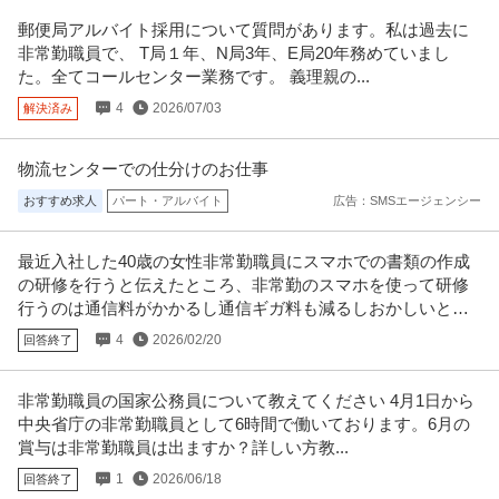
郵便局アルバイト採用について質問があります。私は過去に
非常勤職員で、 T局１年、N局3年、E局20年務めていまし
た。全てコールセンター業務です。 義理親の...
4
2026/07/03
解決済み
物流センターでの仕分けのお仕事
おすすめ求人
パート・アルバイト
広告：SMSエージェンシー
最近入社した40歳の女性非常勤職員にスマホでの書類の作成
の研修を行うと伝えたところ、非常勤のスマホを使って研修
行うのは通信料がかかるし通信ギガ料も減るしおかしいと言
われました。
4
2026/02/20
回答終了
非常勤職員の国家公務員について教えてください 4月1日から
中央省庁の非常勤職員として6時間で働いております。6月の
賞与は非常勤職員は出ますか？詳しい方教...
1
2026/06/18
回答終了