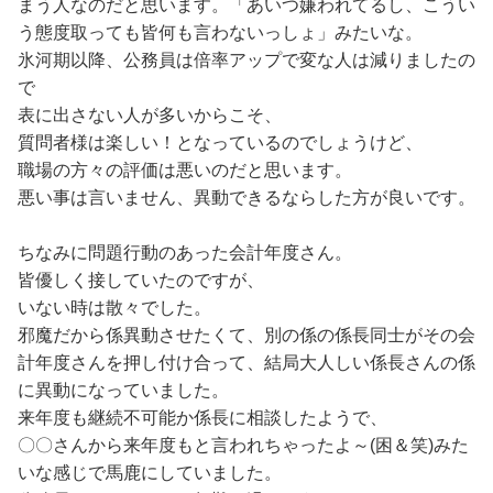
まう人なのだと思います。「あいつ嫌われてるし、こうい
う態度取っても皆何も言わないっしょ」みたいな。
氷河期以降、公務員は倍率アップで変な人は減りましたの
で
表に出さない人が多いからこそ、
質問者様は楽しい！となっているのでしょうけど、
職場の方々の評価は悪いのだと思います。
悪い事は言いません、異動できるならした方が良いです。
ちなみに問題行動のあった会計年度さん。
皆優しく接していたのですが、
いない時は散々でした。
邪魔だから係異動させたくて、別の係の係長同士がその会
計年度さんを押し付け合って、結局大人しい係長さんの係
に異動になっていました。
来年度も継続不可能か係長に相談したようで、
〇〇さんから来年度もと言われちゃったよ～(困＆笑)みた
いな感じで馬鹿にしていました。