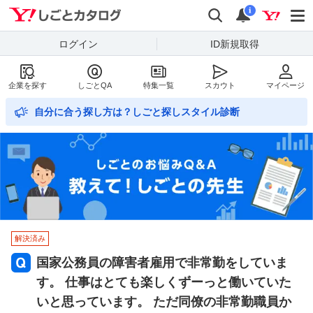
Yahoo!しごとカタログ
検索
通知数
i
ログイン
ID新規取得
企業を探す
しごとQA
特集一覧
スカウト
マイページ
自分に合う探し方は？しごと探しスタイル診断
解決済み
国家公務員の障害者雇用で非常勤をしていま
す。 仕事はとても楽しくずーっと働いていた
いと思っています。 ただ同僚の非常勤職員か