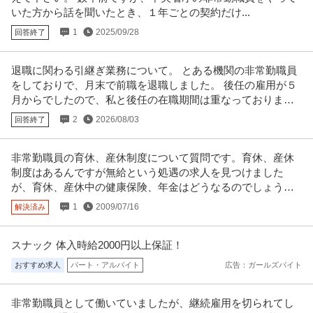
新着
正社員
未経験OK
交通費支給
昇給あり
いた方から話を聞いたとき、１年ごとの契約だけ...
年収1,000万円〜2,000万円
1
2025/09/28
回答終了
株式会社ベイカレント・コンサルティング 【国家公務員歓迎】経営コンサル
タント／エキスパート※日本最
…続きを見る
提供：doda
退職に関わる引継ぎ業務について。 とある機関の非常勤職員
をしておりで、月末で前職を退職しました。 後任の雇用が５
この条件の求人をもっと見る
月からでしたので、私と後任の在職期間は重なっておりませ
ん。
2
2026/08/03
回答終了
非常勤職員の育休、産休制度について質問です。育休、産休
制度はあるんですが無給という処遇の求人を見つけました
が、育休、産休中の健康保険、年金はどうなるのでしょう
か？
1
2009/07/16
解決済み
スナック 体入時給2000円以上保証！
おすすめ求人
パート・アルバイト
広告：ガールズバイト
非常勤職員として働いていましたが、継続雇用を切られてし