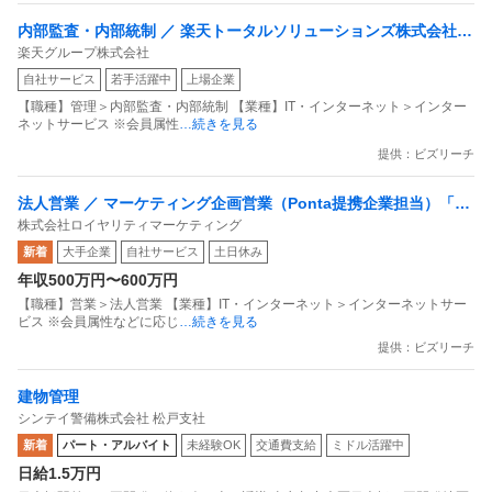
内部監査・内部統制 ／ 楽天トータルソリューションズ株式会社
楽天グループ株式会社
戦略事業コンプライアンス支援部 業務統制支援課：ショップコン
自社サービス
若手活躍中
上場企業
プライアンス推進担当（SBCSD）
【職種】管理＞内部監査・内部統制 【業種】IT・インターネット＞インター
ネットサービス ※会員属性
…続きを見る
提供：ビズリーチ
法人営業 ／ マーケティング企画営業（Ponta提携企業担当）「国
株式会社ロイヤリティマーケティング
内最大級の共通ポイントサービスを展開／無駄のない消費社会を
新着
大手企業
自社サービス
土日休み
目指すデータマーケティングカンパニー」
年収500万円〜600万円
【職種】営業＞法人営業 【業種】IT・インターネット＞インターネットサー
ビス ※会員属性などに応じ
…続きを見る
提供：ビズリーチ
建物管理
シンテイ警備株式会社 松戸支社
新着
パート・アルバイト
未経験OK
交通費支給
ミドル活躍中
日給1.5万円