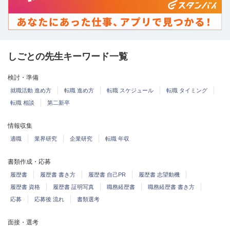
しごとの先生キーワード一覧
検討・準備
就職活動 進め方
転職 進め方
転職 スケジュール
転職 タイミング
転職 相談
第二新卒
情報収集
適職
業界研究
企業研究
転職 年収
書類作成・応募
履歴書
履歴書 書き方
履歴書 自己PR
履歴書 志望動機
履歴書 資格
履歴書 証明写真
職務経歴書
職務経歴書 書き方
応募
応募後 流れ
書類選考
面接・選考