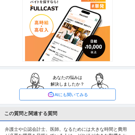
香りを楽しめる香りのECショップです。 フルボトル購入前に香りを試したい
方や、流行りの香水を少量ず
…続きを見る
提供：エンゲージ
イベントスタッフ／試験監督／イベント設営
株式会社マッシュ
新着
パート・アルバイト
未経験OK
交通費支給
学歴不問
日給2.2万円
マッシュのバイトは単発・短期OK！イベントバイトで稼ごう！夏はイベント
盛り！マッシュで充実した毎日
…続きを見る
提供：バイトル
あなたの悩みは
仕分け
解決しましたか？
株式会社フルキャスト東京支社/EA0401G-AY
パート・アルバイト
未経験OK
交通費支給
昇給あり
AIにも聞いてみる
時給1,600円〜1,800円
＼人気のお仕事いろいろ／ ・商品の検品／ピッキング ・シール貼り／仕分け
・アパレル商品の倉庫作業
…続きを見る
この質問と関連する質問
提供：イーアイデム
弁護士や公認会計士、医師。なるためには大きな時間と費用
労務事務 月80時間自由シフト フルフレックス リモート可 主婦活