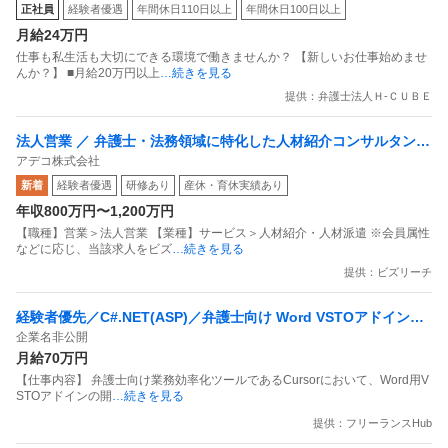
正社員
経験者優遇
年間休日110日以上
年間休日100日以上
月給24万円
仕事も私生活も大切にできる環境で働きませんか？ 【新しいお仕事始めませ
んか？】 ■月給20万円以上
…続きを見る
提供：弁護士法人Ｈ‐ＣＵＢＥ
法人営業 ／ 弁護士・法務領域に特化した人材紹介コンサルタント
アデコ株式会社
（経験者採用）
新着
経験者優遇
研修あり
産休・育休実績あり
年収800万円〜1,200万円
【職種】営業＞法人営業 【業種】サービス＞人材紹介・人材派遣 ※会員属性
などに応じ、当該求人をビズ
…続きを見る
提供：ビズリーチ
経験者優先／C#.NET(ASP)／弁護士向け Word VSTOアドイン開
企業名非公開
発
月給70万円
【仕事内容】 弁護士向け業務効率化ツールであるCursorにおいて、Word用V
STOアドインの開
…続きを見る
提供：フリーランスHub