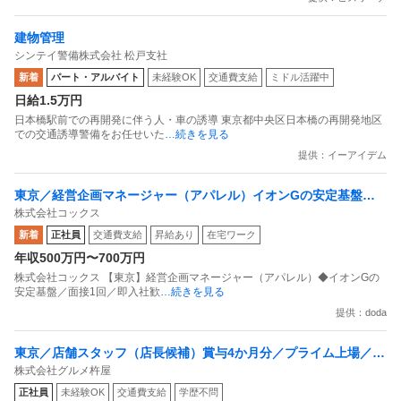
建物管理
シンテイ警備株式会社 松戸支社
新着
パート・アルバイト
未経験OK
交通費支給
ミドル活躍中
日給1.5万円
日本橋駅前での再開発に伴う人・車の誘導 東京都中央区日本橋の再開発地区
での交通誘導警備をお任せいた
…続きを見る
提供：イーアイデム
東京／経営企画マネージャー（アパレル）イオンGの安定基盤／
株式会社コックス
面接1回／即入社歓迎
新着
正社員
交通費支給
昇給あり
在宅ワーク
年収500万円〜700万円
株式会社コックス 【東京】経営企画マネージャー（アパレル）◆イオンGの
安定基盤／面接1回／即入社歓
…続きを見る
提供：doda
東京／店舗スタッフ（店長候補）賞与4か月分／プライム上場／残
株式会社グルメ杵屋
業月15H以下／新店オープン多数
正社員
未経験OK
交通費支給
学歴不問