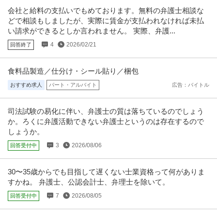
会社と給料の支払いでもめております。無料の弁護士相談な
どで相談もしましたが、実際に賃金が支払われなければ未払
い請求ができるとしか言われません。 実際、弁護...
4
2026/02/21
回答終了
食料品製造／仕分け・シール貼り／梱包
おすすめ求人
パート・アルバイト
広告：バイトル
司法試験の易化に伴い、弁護士の質は落ちているのでしょう
か。ろくに弁護活動できない弁護士というのは存在するので
しょうか。
3
2026/08/06
回答受付中
30〜35歳からでも目指して遅くない士業資格って何がありま
すかね。 弁護士、公認会計士、弁理士を除いて。
7
2026/08/05
回答受付中