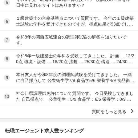
5
日中に見れるサイトはありますか？
１級建築士の合格基準点について質問です。 今年の１級建築
6
士試験の学科を受けてきたのですが、採点結果が93点でし
た。 各予備校の予想される合格基準点は N...
令和8年の関西広域連合の調理師試験の解答を知りたいで
7
す。
令和8年一級建築士の学科を受験してきました。 計画 … 12/2
8
0点 環境・設備 … 16/20点 法規 … 25/30点 構造 … 24/30点
...
本日友人が令和8年度の調理師試験を受けてきました。 一緒
9
に自己採点して 公衆衛生学7/9 食品学5/6 栄養学4/9 食品衛生
学8/15 調理理論9/17 食文
神奈川県調理師免許について質問です。 今日受験してきまし
10
た 自己採点で、 公衆衛生：5/9 食品学：6/6 栄養学：8/9 食
品衛生：10/15 調理理...
質問をもっと見る
転職エージェント求人数ランキング