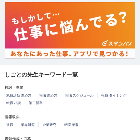
しごとの先生キーワード一覧
検討・準備
就職活動 進め方
転職 進め方
転職 スケジュール
転職 タイミング
転職 相談
第二新卒
情報収集
適職
業界研究
企業研究
転職 年収
書類作成・応募