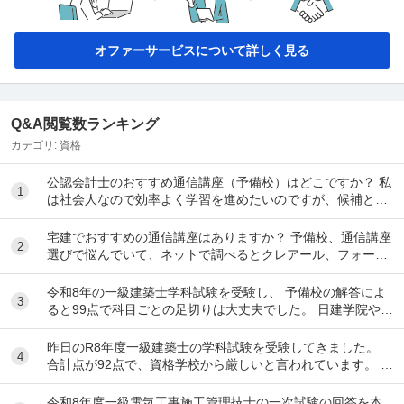
オファーサービスについて詳しく見る
Q&A閲覧数ランキング
カテゴリ:
資格
公認会計士のおすすめ通信講座（予備校）はどこですか？ 私
1
は社会人なので効率よく学習を進めたいのですが、候補とし
てはクレアール、LEC、CPA会計学院、大原...
宅建でおすすめの通信講座はありますか？ 予備校、通信講座
2
選びで悩んでいて、ネットで調べるとクレアール、フォーサ
イト、スタディング、TACなど色々出てきて...
令和8年の一級建築士学科試験を受験し、 予備校の解答によ
3
ると99点で科目ごとの足切りは大丈夫でした。 日建学院やX
によると合格最低点予想が高くなると言われ...
昨日のR8年度一級建築士の学科試験を受験してきました。
4
合計点が92点で、資格学校から厳しいと言われています。 製
図の準備は始めるべきでしょうか？ ちな...
令和8年度一級電気工事施工管理技士の一次試験の回答を本