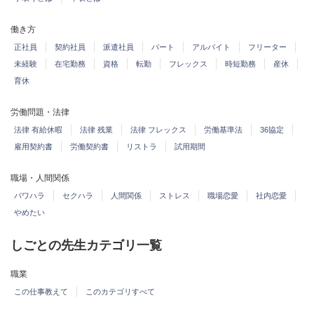
働き方
正社員
契約社員
派遣社員
パート
アルバイト
フリーター
未経験
在宅勤務
資格
転勤
フレックス
時短勤務
産休
育休
労働問題・法律
法律 有給休暇
法律 残業
法律 フレックス
労働基準法
36協定
雇用契約書
労働契約書
リストラ
試用期間
職場・人間関係
パワハラ
セクハラ
人間関係
ストレス
職場恋愛
社内恋愛
やめたい
しごとの先生カテゴリ一覧
職業
この仕事教えて
このカテゴリすべて