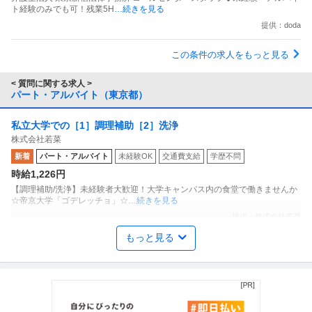
ト経験のみでも可！残業5H
…続きを見る
提供：doda
この条件の求人をもっと見る
< 質問に関する求人 >
パート・アルバイト（東京都）
私立大学での［1］調理補助［2］洗浄
株式会社若菜
新着
パート・アルバイト
未経験OK
交通費支給
学歴不問
時給1,226円
【調理補助/洗浄】未経験者大歓迎！大学キャンパス内の食堂で働きませんか
☆帝京大学「ゴデレッチョ」☆
…続きを見る
提供：株式会社若菜
もっと見る
梱包スタッフ／「座り＆手作業中心」香水shopの梱包スタッフ
Ａｌｌｅｙ株式会社
副業OK 週1日からOK 1日1時間からOK
新着
パート・アルバイト
未経験OK
交通費支給
学歴不問
時給1,400円