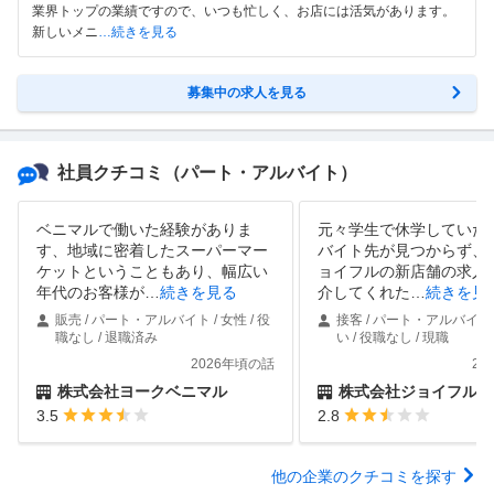
業界トップの業績ですので、いつも忙しく、お店には活気があります。
新しいメニ
…続きを見る
募集中の求人を見る
社員クチコミ
（パート・アルバイト）
ベニマルで働いた経験がありま
元々学生で休学していた
す、地域に密着したスーパーマー
バイト先が見つからず、
ケットということもあり、幅広い
ョイフルの新店舗の求人
年代のお客様が
…
続きを見る
介してくれた
…
続きを見
販売 / パート・アルバイト / 女性 / 役
接客 / パート・アルバイト 
職なし / 退職済み
い / 役職なし / 現職
2026年頃の話
20
株式会社ヨークベニマル
株式会社ジョイフル
3.5
2.8
他の企業のクチコミを探す