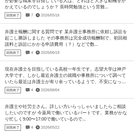
が必要な職業を目指している人は、どれほど大きな動機をか
Takeoffer会計事務所
躍中
かえているのでしょうか？ 長時間勉強という苦難...
パート・アルバイト
主婦・主夫歓迎
シフト自由
シフト制
7
2026/05/16
回答終了
時給1,300円〜1,600円
労働・社会保険手続業務全般をお任せします。 【具体的には】 ■給与計算業
務（マネーフォワード給与、
…続きを見る
弁護士報酬に関する質問です 某弁護士事務所に依頼し訴訟を
提供：アカナビ
起こし勝訴しました その事務所は完全成功報酬制で、初回相
談料と訴訟にかかる申請費用（？）などで数...
ホールスタッフ／人気ラーメン店 ホール！週1・3h～OK！／らあ
4
2026/06/19
回答終了
グロービート・ジャパン株式会社
めん花月嵐 デックス東京ビーチ店
新着
パート・アルバイト
未経験OK
交通費支給
学歴不問
現在弁護士を目指している高校一年生です。志望大学は神戸
月給24万円
大学です。しかし最近弁護士の就職や事務所について調べて
―――――――――――――― この仕事のおすすめポイント！ ――――――
いたら最近は弁護士が有り余っているようで、不安になって
―――――――― ・らあめ
…続きを見る
きました。
提供：エンゲージ
4
2026/08/04
回答終了
自転車修理メンテナンススタッフ／時給1600円-／社員登用あり／
弁護士や社労士さん。詳しい方いらっしゃいましたらご相談
株式会社ドクターペダル
接客なし
したいのですが 今薬局で働いているパートです。業務がかな
新着
パート・アルバイト
交通費支給
学歴不問
シフト制
り忙しく9:00〜17:00で働いているので...
時給1,600円
4
2026/05/22
回答終了
即戦力となる経験者の方のみの募集となります。 街中でよく⾒かけるシェア