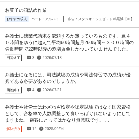
サイクル☆ 勝どき駅近くの倉
…続きを見る
提供：エンゲージ
お菓子の箱詰め作業
おすすめ求人
パート・アルバイト
広告：スタジオ・シュゼット 鳴尾浜【01】
警備員 大人気／夏のイベント案件も盛り沢山／自由シフト制！週
シンテイ警備株式会社 松戸支社 北千住・竹ノ塚・梅島(イベント-2)エリア/A3
払いもOK／毎週水曜日がお給料日最短翌日面接OK！応募後に届
203200113
新着
パート・アルバイト
未経験OK
交通費支給
学歴不問
弁護士に残業代請求を依頼するか迷っているものです。週４
くURLから面接日時を選んでね交通費全額支給なので遠方の方も
０時間をゆうに超えて平均60時間超月260時間～３００時間の
日給1万円〜1.1万円
問題なし！未経験歓迎 ／ 警備スタッフ
労働時間で22時以降の割増賃金しかついていませんでした。
【仕事内容】 ＊……＊……＊……＊… 弊社は未経験スタート9割以上で 始め
やすい＆続けやすい♪ 今
…続きを見る
3
2026/07/18
回答終了
提供：ヒバライドットコム
弁護士になるには、司法試験の成績や司法修習での成績が優
一般事務
秀である必要があるのでしょうか。
銀座スエヒロカフェテリアサービス株式会社
パート・アルバイト
未経験OK
交通費支給
ミドル活躍中
4
2026/07/31
回答終了
年収249.6万円
しゅふの働くを応援！ [求人概要 698【事務＆調理補助】企業内食堂での簡単
弁護士や社労士はわざわざ検定や認定試験ではなく国家資格
な事務と 調理補助”盛
…続きを見る
として、合格率で人数調整して食いっぱぐれないようにして
提供：キャリアインデックス転職
ますよね。 顧客にとってはかなり無意味です。 ...
12
2025/09/04
解決済み
この条件の求人をもっと見る