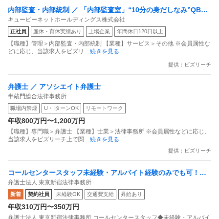
内部監査・内部統制 ／ 「内部監査室」“10分の身だしなみ”QBハ
キュービーネットホールディングス株式会社
ウスの業務監査／プライム上場G
正社員
産休・育休実績あり
上場企業
年間休日120日以上
【職種】管理＞内部監査・内部統制 【業種】サービス＞その他 ※会員属性な
どに応じ、当該求人をビズリ
…続きを見る
提供：ビズリーチ
弁護士 ／ アソシエイト弁護士
半蔵門総合法律事務所
職場内禁煙
U・IターンOK
リモートワーク
年収800万円〜1,200万円
【職種】専門職＞弁護士 【業種】士業＞法律事務所 ※会員属性などに応じ、
当該求人をビズリーチ上で閲
…続きを見る
提供：ビズリーチ
コールセンタースタッフ未経験・アルバイト経験のみでも可！残
弁護士法人 東京新宿法律事務所
業5H／法律知識身につく
新着
契約社員
未経験OK
交通費支給
昇給あり
年収310万円〜350万円
弁護士法人 東京新宿法律事務所 コールセンタースタッフ◆未経験・アルバイ