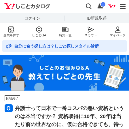
Yahoo!しごとカタログ
検索
通知数
i
ログイン
ID新規取得
企業を探す
しごとQA
特集一覧
スカウト
マイページ
自分に合う探し方は？しごと探しスタイル診断
回答終了
弁護士って日本で一番コスパの悪い資格という
のは本当ですか？ 資格取得に10年、20年は当
たり前の世界なのに、仮に合格できても、待っ