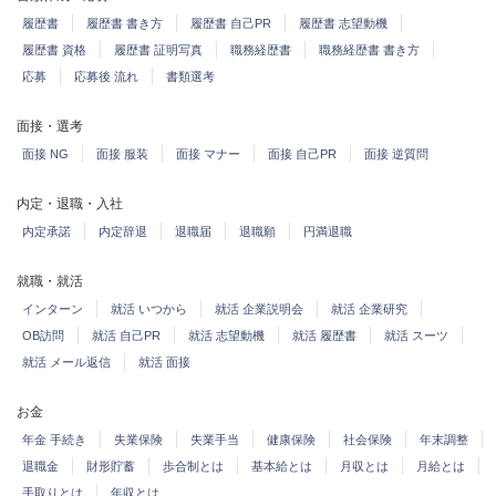
履歴書
履歴書 書き方
履歴書 自己PR
履歴書 志望動機
履歴書 資格
履歴書 証明写真
職務経歴書
職務経歴書 書き方
応募
応募後 流れ
書類選考
面接・選考
面接 NG
面接 服装
面接 マナー
面接 自己PR
面接 逆質問
内定・退職・入社
内定承諾
内定辞退
退職届
退職願
円満退職
就職・就活
インターン
就活 いつから
就活 企業説明会
就活 企業研究
OB訪問
就活 自己PR
就活 志望動機
就活 履歴書
就活 スーツ
就活 メール返信
就活 面接
お金
年金 手続き
失業保険
失業手当
健康保険
社会保険
年末調整
退職金
財形貯蓄
歩合制とは
基本給とは
月収とは
月給とは
手取りとは
年収とは