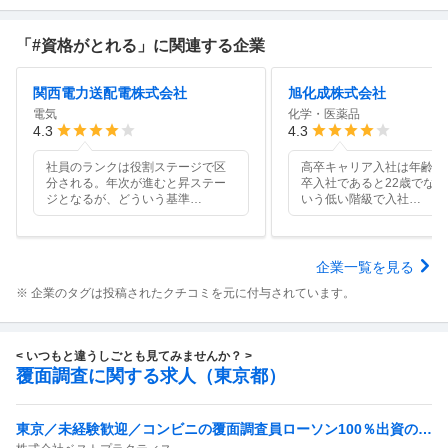
「#資格がとれる」に関連する企業
関西電力送配電株式会社
旭化成株式会社
電気
化学・医薬品
4.3
4.3
社員のランクは役割ステージで区
高卒キャリア入社は年齢問
分される。年次が進むと昇ステー
卒入社であると22歳でなれ
ジとなるが、どういう基準
…
いう低い階級で入社
…
企業一覧を見る
※ 企業のタグは投稿されたクチコミを元に付与されています。
< いつもと違うしごとも見てみませんか？ >
覆面調査に関する求人（東京都）
東京／未経験歓迎／コンビニの覆面調査員ローソン100％出資の安