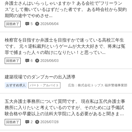
弁護士さんはいらっしゃいますか？ ある会社で"フリーラン
ス"として働いているはずだった者です。 ある時会社から契約
期間の途中でやめさせ...
5
2026/06/04
回答終了
検察官を目指すか弁護士を目指すかで迷っている高校三年生
です。 元々逆転裁判というゲームが大大大好きで、将来は冤
罪で捕まった人々の助けになりたい！と思ってい...
6
2026/06/03
回答終了
建築現場でのダンプカーの出入誘導
おすすめ求人
パート・アルバイト
広告：株式会社トップス 福井警備事業部
五大弁護士事務所について質問です。 現在私は五代弁護士事
務所に入りたいと考えているのですが、そのためには予備試
験合格や早慶以上の法科大学院に入る必要があると聞きま
す。
2
2026/07/28
回答終了