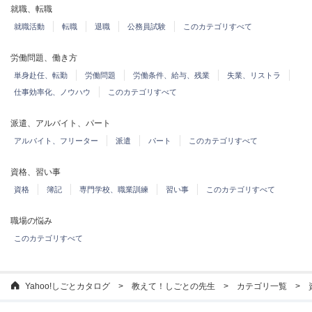
就職、転職
就職活動
転職
退職
公務員試験
このカテゴリすべて
労働問題、働き方
単身赴任、転勤
労働問題
労働条件、給与、残業
失業、リストラ
仕事効率化、ノウハウ
このカテゴリすべて
派遣、アルバイト、パート
アルバイト、フリーター
派遣
パート
このカテゴリすべて
資格、習い事
資格
簿記
専門学校、職業訓練
習い事
このカテゴリすべて
職場の悩み
このカテゴリすべて
Yahoo!しごとカタログ
教えて！しごとの先生
カテゴリ一覧