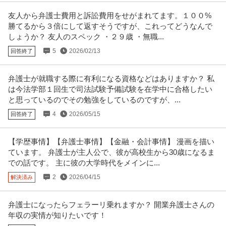
友人から弁護士費用と訴訟費用をせがまれてます。１００%
勝てるから３倍にして返すそうですが、これってどうなんで
しょうか？ 友人のスペック ・２９歳 ・無職...
5
2026/02/13
回答終了
弁護士が就職する際に有利になる資格などはありますか？ 私
は今法学部１回生で司法試験予備試験を在学中に合格したい
と思っているのでその勉強をしているのですが、...
4
2026/05/15
回答終了
【学歴事情】【弁護士事情】【金融・会計事情】 漫画を描い
ています。 弁護士が主人公で、彼が高校生から30歳になるま
での話です。 主に彼の大学時代をメインに...
2
2026/04/15
解決済み
弁護士になったらフェラーリ乗れますか？ 開業弁護士さんの
年収の実情が知りたいです！