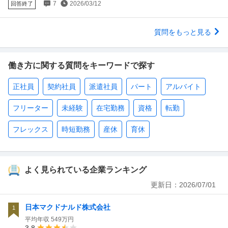
7
2026/03/12
回答終了
質問をもっと見る
働き方に関する質問をキーワードで探す
正社員
契約社員
派遣社員
パート
アルバイト
フリーター
未経験
在宅勤務
資格
転勤
フレックス
時短勤務
産休
育休
よく見られている企業ランキング
更新日：
2026/07/01
日本マクドナルド株式会社
1
平均年収
549万円