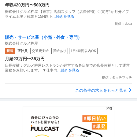
年収420万円〜560万円
株式会社グルメ杵屋 【東京】店舗スタッフ（店長候補）◇賞与4か月分／プ
ライム上場／残業月15H以下
…続きを見る
提供：doda
販売・サービス業（小売・外食・専門）
株式会社グルメ杵屋
新着
正社員
交通費支給
昇給あり
1日4時間以内OK
月給23万円〜35万円
店長候補：グルメ杵屋レストランが経営する各店舗での店長候補として運営
業務をお願いします。 ▼仕事内
…続きを見る
提供：タッチマッチ
この条件の求人をもっと見る