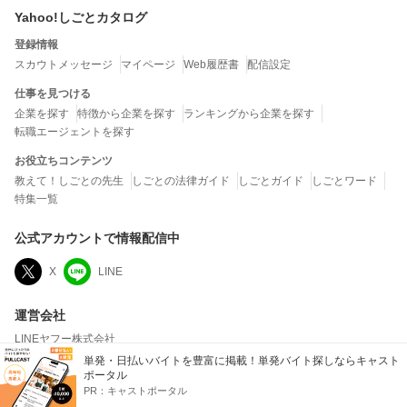
Yahoo!しごとカタログ
登録情報
スカウトメッセージ
マイページ
Web履歴書
配信設定
仕事を見つける
企業を探す
特徴から企業を探す
ランキングから企業を探す
転職エージェントを探す
お役立ちコンテンツ
教えて！しごとの先生
しごとの法律ガイド
しごとガイド
しごとワード
特集一覧
公式アカウントで情報配信中
X
LINE
運営会社
LINEヤフー株式会社
単発・日払いバイトを豊富に掲載！単発バイト探しならキャスト
当社は、クチコミの内容およびこれを利用した結果について、何ら保証するもので
ポータル
はなく、一切の責任を負いません。
PR：
キャストポータル