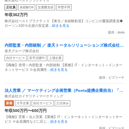
株式会社ベストプラクティス
定基盤／月５日在宅／残業月10時間
正社員
未経験OK
交通費支給
学歴不問
年収362万円
株式会社ベストプラクティス 【東京／未経験歓迎】コンビニの覆面調査員◆
ローソン100％出資の安定基
…続きを見る
提供：doda
内部監査・内部統制 ／ 楽天トータルソリューションズ株式会社
楽天グループ株式会社
戦略事業コンプライアンス支援部 業務統制支援課：ショップコン
自社サービス
若手活躍中
上場企業
プライアンス推進担当（SBCSD）
【職種】管理＞内部監査・内部統制 【業種】IT・インターネット＞インター
ネットサービス ※会員属性
…続きを見る
提供：ビズリーチ
法人営業 ／ マーケティング企画営業（Ponta提携企業担当）「国
株式会社ロイヤリティマーケティング
内最大級の共通ポイントサービスを展開／無駄のない消費社会を
新着
大手企業
自社サービス
土日休み
目指すデータマーケティングカンパニー」
年収500万円〜600万円
【職種】営業＞法人営業 【業種】IT・インターネット＞インターネットサー
ビス ※会員属性などに応じ
…続きを見る
提供：ビズリーチ