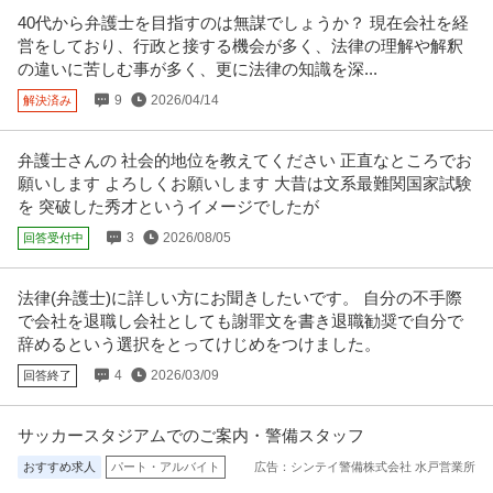
40代から弁護士を目指すのは無謀でしょうか？ 現在会社を経
営をしており、行政と接する機会が多く、法律の理解や解釈
の違いに苦しむ事が多く、更に法律の知識を深...
9
2026/04/14
解決済み
弁護士さんの 社会的地位を教えてください 正直なところでお
願いします よろしくお願いします 大昔は文系最難関国家試験
を 突破した秀才というイメージでしたが
3
2026/08/05
回答受付中
法律(弁護士)に詳しい方にお聞きしたいです。 自分の不手際
で会社を退職し会社としても謝罪文を書き退職勧奨で自分で
辞めるという選択をとってけじめをつけました。
4
2026/03/09
回答終了
サッカースタジアムでのご案内・警備スタッフ
おすすめ求人
パート・アルバイト
広告：シンテイ警備株式会社 水戸営業所