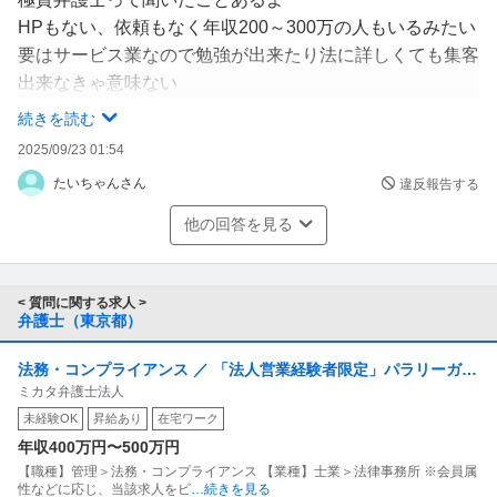
HPもない、依頼もなく年収200～300万の人もいるみたい
要はサービス業なので勉強が出来たり法に詳しくても集客
出来なきゃ意味ない
俺地方なんだけどある弁護士事務所に相談にったことある
続きを読む
けど態度は横柄だし
2025/09/23 01:54
とてもサービス業とは思えない態度だった。途中で帰った
たいちゃんさん
違反報告する
けどな
グーグル評価を後から見たら評価1.8だったよ
他の回答を見る
10数件コメントも入ってたけど辛辣なものばかり
こういう人もいるんだよね
訴訟みたいな仕事がなくても対人的に悪くない人ならば多
< 質問に関する求人 >
弁護士（東京都）
くの会社と契約し顧問料とかでメシは食えると思う。結局
は人だよ
法務・コンプライアンス ／ 「法人営業経験者限定」パラリーガル
ミカタ弁護士法人
として法律事務のプロを目指しませんか？（土日祝休・在宅勤務
未経験OK
昇給あり
在宅ワーク
可・サポート体制・資格支援充実・8月東京駅移転予定）
年収400万円〜500万円
【職種】管理＞法務・コンプライアンス 【業種】士業＞法律事務所 ※会員属
性などに応じ、当該求人をビ
…続きを見る