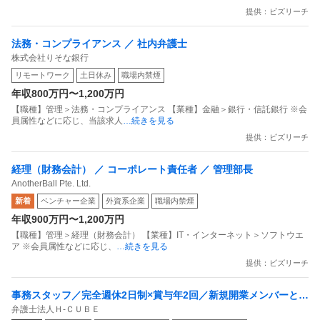
提供：ビズリーチ
法務・コンプライアンス ／ 社内弁護士
株式会社りそな銀行
リモートワーク
土日休み
職場内禁煙
年収800万円〜1,200万円
【職種】管理＞法務・コンプライアンス 【業種】金融＞銀行・信託銀行 ※会
員属性などに応じ、当該求人
…続きを見る
提供：ビズリーチ
経理（財務会計） ／ コーポレート責任者 ／ 管理部長
AnotherBall Pte. Ltd.
新着
ベンチャー企業
外資系企業
職場内禁煙
年収900万円〜1,200万円
【職種】管理＞経理（財務会計） 【業種】IT・インターネット＞ソフトウエ
ア ※会員属性などに応じ、
…続きを見る
提供：ビズリーチ
事務スタッフ／完全週休2日制×賞与年2回／新規開業メンバーとし
弁護士法人Ｈ‐ＣＵＢＥ
て活躍できる事務スタッフ