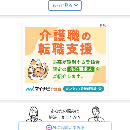
もっと見る
採用率99%／日勤・夜勤アリ／副業もOK／不定期勤務OK／やる
株式会社ピアレス
気さえあればどなたでも即採用です
パート・アルバイト
未経験OK
交通費支給
学歴不問
日給1万円〜1.5万円
交通誘導警備 ★業績好調によりスタッフ大量募集中★ ピアレスの警備は…
年齢・経験不問／高収入／即
…続きを見る
提供：セキュリティワーク
梱包スタッフ／「座り＆手作業中心」香水shopの梱包スタッフ
Ａｌｌｅｙ株式会社
副業OK 週1日からOK 1日1時間からOK
新着
パート・アルバイト
未経験OK
交通費支給
学歴不問
時給1,400円
香りを楽しめる香りのECショップです。 フルボトル購入前に香りを試したい
方や、流行りの香水を少量ず
…続きを見る
提供：エンゲージ
あなたの悩みは
労務事務 月80時間自由シフト フルフレックス リモート可 主婦活
解決しましたか？
Takeoffer会計事務所
躍中
パート・アルバイト
主婦・主夫歓迎
シフト自由
シフト制
AIにも聞いてみる