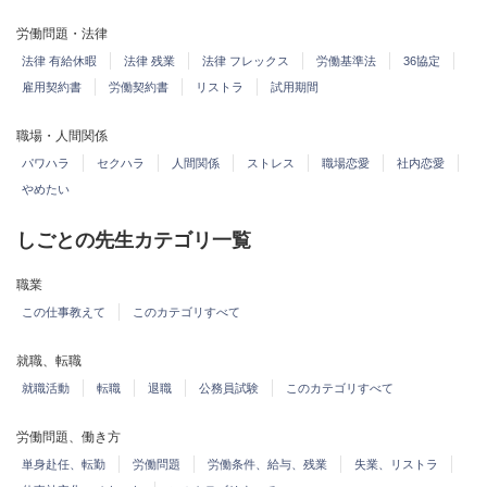
労働問題・法律
法律 有給休暇
法律 残業
法律 フレックス
労働基準法
36協定
雇用契約書
労働契約書
リストラ
試用期間
職場・人間関係
パワハラ
セクハラ
人間関係
ストレス
職場恋愛
社内恋愛
やめたい
しごとの先生カテゴリ一覧
職業
この仕事教えて
このカテゴリすべて
就職、転職
就職活動
転職
退職
公務員試験
このカテゴリすべて
労働問題、働き方
単身赴任、転勤
労働問題
労働条件、給与、残業
失業、リストラ