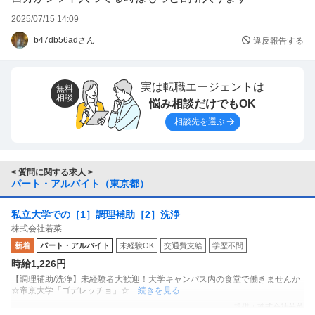
2025/07/15 14:09
b47db56adさん
違反報告する
実は転職エージェントは
無料
相談
悩み相談だけでもOK
相談先を選ぶ
< 質問に関する求人 >
パート・アルバイト（東京都）
私立大学での［1］調理補助［2］洗浄
株式会社若菜
新着
パート・アルバイト
未経験OK
交通費支給
学歴不問
時給1,226円
【調理補助/洗浄】未経験者大歓迎！大学キャンパス内の食堂で働きませんか
☆帝京大学「ゴデレッチョ」☆
…続きを見る
提供：株式会社若菜