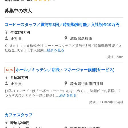
募集中の求人
コーヒースタッフ／賞与年3回／時短勤務可能／入社祝金10万円
年収376万円
正社員
滋賀県彦根市
Ｃ‐Ｕｎｉｔｅｄ株式会社 コーヒースタッフ／賞与年3回／時短勤務可能／入
社祝金10万円 【求人要約
…続きを見る
提供：doda
ホール／キッチン／店長・マネージャー候補(サービス)
NEW
月給30万円
正社員
埼玉県行田市門井町
お店のコンセプトは「一杯のコーヒーに心をこめて」、珈琲館でお客様にく
つろぎのひとときを一緒に提供し
…続きを見る
提供：C-United株式会社
カフェスタッフ
時給1,240円