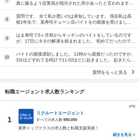
7
真に撮るよう従業員が指示された所があったと言われます。
事実ですか。テナント名は分かりますか。
質問です。 全て私が悪いのは承知しています。 現在私は高
8
校1年生で、某寿司チェーン店バイトをの面接を受けまし
た。面接をし、その場で採用をもらいました。そし...
はま寿司で3ヶ月前からキッチンのバイトをしているのです
9
が、17日にネタの解凍を頼まれました。 初めてだったのです
が、ネタを出し冷蔵庫にいれてる時に、こんな...
バイトの面接遅刻しました。 11時から面接だったのですが、
10
3分ほどずれてる時計で11:02ほどに起きました。 起きたらス
マホの充電が切れていて、とりあえ...
質問をもっと見る
転職エージェント求人数ランキング
[PR]
リクルートエージェント
1
すべての求人数
990,000
業界トップクラスの求人数と転職支援実績！
続きを見る