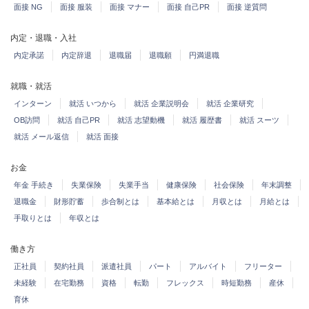
面接 NG
面接 服装
面接 マナー
面接 自己PR
面接 逆質問
内定・退職・入社
内定承諾
内定辞退
退職届
退職願
円満退職
就職・就活
インターン
就活 いつから
就活 企業説明会
就活 企業研究
OB訪問
就活 自己PR
就活 志望動機
就活 履歴書
就活 スーツ
就活 メール返信
就活 面接
お金
年金 手続き
失業保険
失業手当
健康保険
社会保険
年末調整
退職金
財形貯蓄
歩合制とは
基本給とは
月収とは
月給とは
手取りとは
年収とは
働き方
正社員
契約社員
派遣社員
パート
アルバイト
フリーター
未経験
在宅勤務
資格
転勤
フレックス
時短勤務
産休
育休