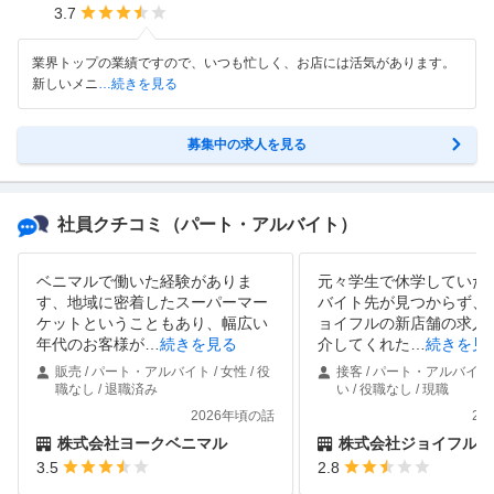
3.7
業界トップの業績ですので、いつも忙しく、お店には活気があります。
新しいメニ
…続きを見る
募集中の求人を見る
社員クチコミ
（パート・アルバイト）
ベニマルで働いた経験がありま
元々学生で休学していた
す、地域に密着したスーパーマー
バイト先が見つからず、
ケットということもあり、幅広い
ョイフルの新店舗の求人
年代のお客様が
…
続きを見る
介してくれた
…
続きを見
販売 / パート・アルバイト / 女性 / 役
接客 / パート・アルバイト 
職なし / 退職済み
い / 役職なし / 現職
2026年頃の話
20
株式会社ヨークベニマル
株式会社ジョイフル
3.5
2.8