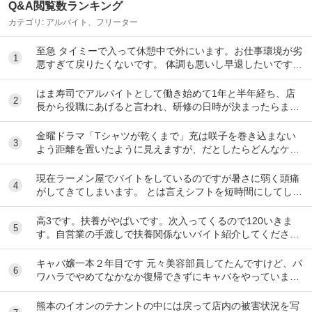
Q&A閲覧数ランキング
カテゴリ:
アルバイト、フリーター
至急 タイミーで入って休憩中で外にいます。お仕事環境が劣
1
悪すぎて戻りたくないです。 体調も悪いし早退したいです。
電話したのですが通話中で一生繋がらなくて...
はま寿司でアルバイトとして働き始めて1年と半年経ち、店
2
長から役職にあげると言われ、研修の日時が決まったらまた
伝えると言われて1ヶ月が経ちました。 自分は心...
金曜ドラマ「Tシャツが乾くまで」充は咲子を巻き込まない
3
よう距離を置いたように見えますが、だとしたらどんなケー
スが考えられますか？ ①大恩人を一人で養わな...
現在ラーメン屋でバイトをしているのですが暑さに弱く頭痛
4
がしてきてしまいます。 とは言えシフトを短時間にしてしま
うとあまり稼げないのでバイトを変えたいと思っ...
高3です。扶養がやばいです。次入ってくるので120いきま
5
す。自営業の手渡しで扶養関係ないバイト紹介してくださ
い。大阪市です
キャバ嬢一本２年目です 元々美容部員してたんですけど、パ
6
ワハラでやめてなかなか復帰できずにキャバをやっています
昼間の仕事復帰したいのですが、またパワハラ...
熊本のイオンのテナントの中には戻って店内の被害状況を写