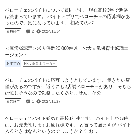
ナイトワーク関連
ベローチェのバイトについて質問です。 現在高校3年で進路
Altair
は決まっています。 バイトアプリでベローチェの応募欄があ
新着
パート・アルバイト
未経験OK
学歴不問
昇給あり
ったので、気になっています。 初めてのバ...
日給2.5万円
2
2024/11/14
回答終了
女性のリーダーを中心に営業しています♪マニュアルがしっかり確立している
ので未経験でも安心★「自信が
…続きを見る
提供：バイトル
＜厚労省認定＞求人件数20,000件以上の大人気保育士転職エ
ージェント
ボートレース場の土日受付／案内スタッフ
おすすめ
PR：保育士ワーカー
株式会社ヤマト
新着
パート・アルバイト
未経験OK
交通費支給
昇給あり
ベローチェのバイトに応募しようとしています。 働きたい店
時給1,800円
舗があるのですが、近くにも2店舗ベローチェがあり、そちら
【土日メインの勤務】ボートレース平和島の受付、案内★可愛い制服･ネイ
ル・ピアスOK★Wワーク大歓迎
…続きを見る
は忙しそうなので勤務したくありません。その...
提供：株式会社ヤマト
1
2024/11/27
回答終了
ホールスタッフ／人気ラーメン店 ホール！週1・3h～OK！／らあ
ベローチェでバイト始めた高校1年生です。 バイト上がる時
グロービート・ジャパン株式会社
めん花月嵐 デックス東京ビーチ店
は、お先失礼しますお疲れ様です。 と言って居ますが バイト
新着
パート・アルバイト
未経験OK
交通費支給
学歴不問
入るときはなんというのでしょうか？？ お...
月給24万円