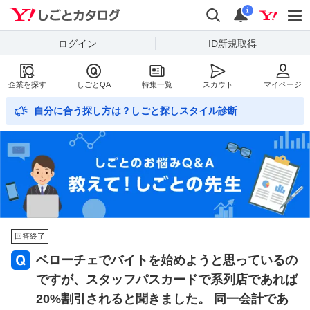
Yahoo!しごとカタログ
検索
通知数
i
ログイン
ID新規取得
企業を探す
しごとQA
特集一覧
スカウト
マイページ
自分に合う探し方は？しごと探しスタイル診断
回答終了
ベローチェでバイトを始めようと思っているの
ですが、スタッフパスカードで系列店であれば
20%割引されると聞きました。 同一会計であ