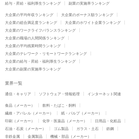
給与・昇給・福利厚生ランキング
副業の実施率ランキング
大企業の平均年収ランキング
大企業のボーナス額ランキング
大企業の総合満足度ランキング
大企業のホワイト企業ランキング
大企業のワークライフバランスランキング
大企業の職場の人間関係ランキング
大企業の平均残業時間ランキング
大企業のテレワーク・リモートワークランキング
大企業の給与・昇給・福利厚生ランキング
大企業の副業の実施率ランキング
業界一覧
通信・キャリア
ソフトウェア・情報処理
インターネット関連
食品（メーカー）
飲料・たばこ・飼料
繊維・アパレル（メーカー）
紙・パルプ（メーカー）
印刷（メーカー）
化学・医薬品（メーカー）
日用品・化粧品
石油・石炭（メーカー）
ゴム製品
ガラス・土石
鉄鋼
非鉄金属
金属製品
機械・部品（メーカー）