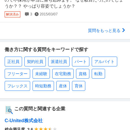
うか？？ やっぱり容姿でしょうか？
3
2015/03/07
解決済み
質問をもっと見る
働き方に関する質問をキーワードで探す
正社員
契約社員
派遣社員
パート
アルバイト
フリーター
未経験
在宅勤務
資格
転勤
フレックス
時短勤務
産休
育休
この質問と関連する企業
C-United株式会社
総合満足度
3.6