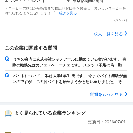
パート・アルバイト
東京都葛飾区亀有
・コーヒーの抽出から接客まで幅広いお仕事をお任せ！おいしいコーヒーを
淹れられるようになりますよ 「
…続きを見る
スタンバイ
求人一覧を見る
この企業に関連する質問
うちの身内に株式会社シャノアールに勤めている者がいます。 実
際の勤務先はカフェ・ベローチェです。 スタッフ不足の為、勤務
の半分くらいは「通し」というオープ...
バイトについて。 私は大学1年生 男です。 今までバイト経験が無
いのですが、この度バイトを始めようかと思い至りました。 そこ
で質問なのですが、 ①初バイト...
質問をもっと見る
よく見られている企業ランキング
更新日：
2026/07/01