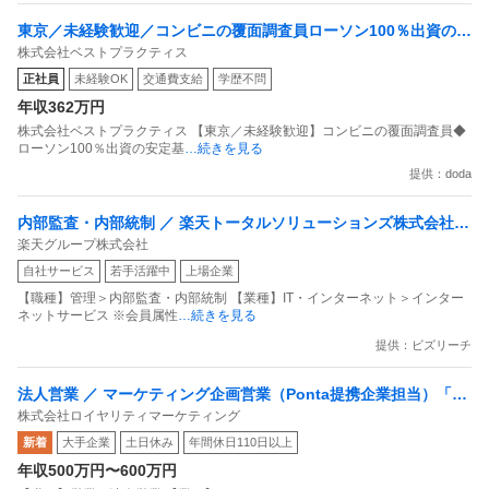
東京／未経験歓迎／コンビニの覆面調査員ローソン100％出資の安
株式会社ベストプラクティス
定基盤／月５日在宅／残業月10時間
正社員
未経験OK
交通費支給
学歴不問
年収362万円
株式会社ベストプラクティス 【東京／未経験歓迎】コンビニの覆面調査員◆
ローソン100％出資の安定基
…続きを見る
提供：doda
内部監査・内部統制 ／ 楽天トータルソリューションズ株式会社
楽天グループ株式会社
戦略事業コンプライアンス支援部 業務統制支援課：ショップコン
自社サービス
若手活躍中
上場企業
プライアンス推進担当（SBCSD）
【職種】管理＞内部監査・内部統制 【業種】IT・インターネット＞インター
ネットサービス ※会員属性
…続きを見る
提供：ビズリーチ
法人営業 ／ マーケティング企画営業（Ponta提携企業担当）「国
株式会社ロイヤリティマーケティング
内最大級の共通ポイントサービスを展開／無駄のない消費社会を
新着
大手企業
土日休み
年間休日110日以上
目指すデータマーケティングカンパニー」
年収500万円〜600万円