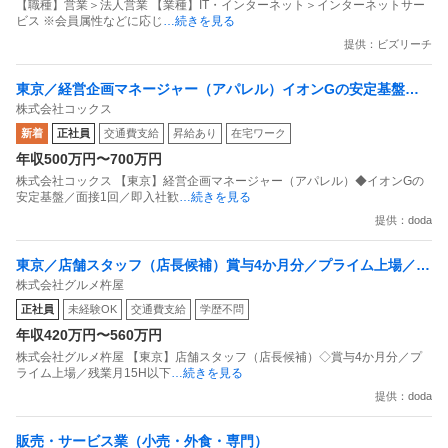
【職種】営業＞法人営業 【業種】IT・インターネット＞インターネットサー
ビス ※会員属性などに応じ
…続きを見る
提供：ビズリーチ
東京／経営企画マネージャー（アパレル）イオンGの安定基盤／
株式会社コックス
面接1回／即入社歓迎
新着
正社員
交通費支給
昇給あり
在宅ワーク
年収500万円〜700万円
株式会社コックス 【東京】経営企画マネージャー（アパレル）◆イオンGの
安定基盤／面接1回／即入社歓
…続きを見る
提供：doda
東京／店舗スタッフ（店長候補）賞与4か月分／プライム上場／残
株式会社グルメ杵屋
業月15H以下／新店オープン多数
正社員
未経験OK
交通費支給
学歴不問
年収420万円〜560万円
株式会社グルメ杵屋 【東京】店舗スタッフ（店長候補）◇賞与4か月分／プ
ライム上場／残業月15H以下
…続きを見る
提供：doda
販売・サービス業（小売・外食・専門）