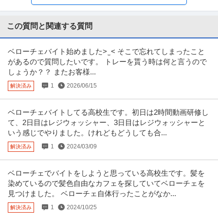
時給1,300円〜1,600円
労働・社会保険手続業務全般をお任せします。 【具体的には】 ■給与計算業
務（マネーフォワード給与、
…続きを見る
この質問と関連する質問
提供：アカナビ
ベローチェバイト始めました> ̫ < そこで忘れてしまったこと
イベントスタッフ／キャンペーンスタッフ／案内・受付
があるので質問したいです。 トレーを貰う時は何と言うので
iLs合同会社
しょうか？？ またお客様...
新着
パート・アルバイト
未経験OK
交通費支給
学歴不問
1
2026/06/15
解決済み
時給1,700円〜2,300円
【安心】 現場には同社スタッフ最低2名以上、1名の現場はありません！ 【安
心】 新幹線利用や宿泊の
…続きを見る
ベローチェバイトしてる高校生です。初日は2時間動画研修し
提供：iLs合同会社
て、2日目はレジウォッシャー、3日目はレジウォッシャーと
いう感じでやりました。けれどもどうしても合...
警備員 大人気／夏のイベント案件も盛り沢山／自由シフト制！週
1
2024/03/09
解決済み
シンテイ警備株式会社 松戸支社 北千住・竹ノ塚・梅島(イベント-2)エリア/A3
払いもOK／毎週水曜日がお給料日最短翌日面接OK！応募後に届
203200113
新着
パート・アルバイト
未経験OK
交通費支給
学歴不問
くURLから面接日時を選んでね交通費全額支給なので遠方の方も
ベローチェでバイトをしようと思っている高校生です。髪を
日給1万円〜1.1万円
問題なし！未経験歓迎 ／ 警備スタッフ
染めているので髪色自由なカフェを探していてベローチェを
【仕事内容】 ＊……＊……＊……＊… 弊社は未経験スタート9割以上で 始め
見つけました。 ベローチェ自体行ったことがなか...
やすい＆続けやすい♪ 今
…続きを見る
提供：ヒバライドットコム
1
2024/10/25
解決済み