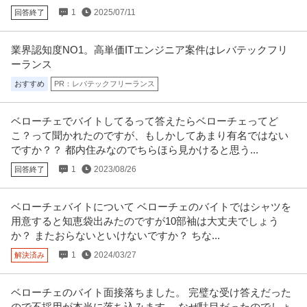
1
2025/07/11
回答終了
業界認知度NO1。高単価ITエンジニア案件はレバテックフリ
ーランス
おすすめ
PR：レバテックフリーランス
ベローチェでバイトしてるって答えたらベローチェってど
こ？って聞かれたのですが、もしかしてあまり有名ではない
ですか？？ 都内住みなのでちらほら見かけると思う...
1
2023/08/26
回答終了
ベローチェバイトについて ベローチェのバイトではシャツを
用意すると知恵袋出みたのですが10部袖は大丈夫でしょう
か？ またおらないといけないですか？ ちな...
1
2024/03/27
解決済み
ベローチェのバイト面接落ちました。 完璧な受け答えだった
ので不採用が本当に落ち込みます。 なぜ駄目だったのでしょ