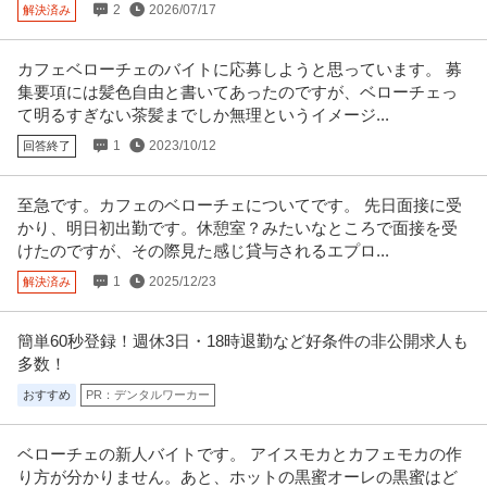
2
2026/07/17
解決済み
―――――――――――――― この仕事のおすすめポイント！ ――――――
―――――――― ・らあめ
…続きを見る
提供：エンゲージ
カフェベローチェのバイトに応募しようと思っています。 募
集要項には髪色自由と書いてあったのですが、ベローチェっ
この条件の求人をもっと見る
て明るすぎない茶髪までしか無理というイメージ...
1
2023/10/12
回答終了
至急です。カフェのベローチェについてです。 先日面接に受
かり、明日初出勤です。休憩室？みたいなところで面接を受
けたのですが、その際見た感じ貸与されるエプロ...
1
2025/12/23
解決済み
簡単60秒登録！週休3日・18時退勤など好条件の非公開求人も
多数！
おすすめ
PR：デンタルワーカー
ベローチェの新人バイトです。 アイスモカとカフェモカの作
り方が分かりません。あと、ホットの黒蜜オーレの黒蜜はど