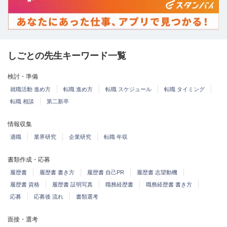
しごとの先生キーワード一覧
検討・準備
就職活動 進め方
転職 進め方
転職 スケジュール
転職 タイミング
転職 相談
第二新卒
情報収集
適職
業界研究
企業研究
転職 年収
書類作成・応募
履歴書
履歴書 書き方
履歴書 自己PR
履歴書 志望動機
履歴書 資格
履歴書 証明写真
職務経歴書
職務経歴書 書き方
応募
応募後 流れ
書類選考
面接・選考