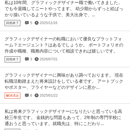
私は10年間、グラフィックデザイナー職で働いてきました。
でも今退職してニートやってます。 幼少期からずっと絵ばっ
かり描いているような子供で、美大出身で、...
5
2025/11/16
回答終了
グラフィックデザイナーの転職において優良なプラットフォ
ーム？エージェント？はあるでしょうか。 ポートフォリオの
作成や職種、職務内容について相談できれば嬉しいです。
3
2026/07/31
回答終了
グラフィックデザイナーに興味があり調べております。 現在
転職活動踏まえた将来設計をしている者です。 アートブック
やポスター、フライヤーなどのデザインに惹か...
6
2025/01/22
解決済み
私は将来グラフィックデザイナーになりたいと思っている高
校三年生です。 金銭的な問題もあって、2年制の専門学校に
通おうと思っています。就職先は、特にこだわり...