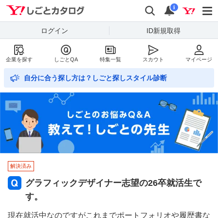
Yahoo!しごとカタログ
検索
通知数
i
ログイン
ID新規取得
企業を探す
しごとQA
特集一覧
スカウト
マイページ
自分に合う探し方は？しごと探しスタイル診断
解決済み
グラフィックデザイナー志望の26卒就活生で
す。
現在就活中なのですがこれまでポートフォリオや履歴書な