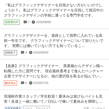
提供：ビズリーチ
『私はグラフィックデザイナーを目指さない方がいいのでし
ょうか？』 私はグラフィックデザイナーを目指して就活中の
プロダクトマネージャー ／ 「プロダクトマネージャー・PdM」エ
グラフィックデザインの学校に通ってる専門学生です。
株式会社Castee
ンタメプラットフォームの開発・グロースを牽引／ストックオプ
7
2026/08/06
回答受付中
新着
年間休日110日以上
マネージャー採用
職場内禁煙
ション設計中／2025年海外展開開始
年収800万円〜1,000万円
グラフィックデザイナーを、進路として視野に入れている高
【職種】Webサービス・制作＞プロダクトマネージャー 【業種】IT・インタ
校一年生です。 グラフィックデザイナーについて知りたいで
ーネット＞その他 ※会員
…続きを見る
す。 実際には働いていない方でも知っているこ...
提供：ビズリーチ
9
2026/06/03
回答終了
不動産・マンション・ビル管理 ／ 「不動産管理／年収〜750万／
株式会社diff
年休130日」自社ブランド“trias”の不動産管理フレックス制／週1
【急募】グラフィックデザイナー、 異業種からデザイン職へ
新着
在宅ワーク
年間休日100日以上
年間休日110日以上
在宅可／渋谷勤務／年休130日
転職した方に質問です。 現在最終選考まで進んだベンチャー
年収400万円〜800万円
企業でデザイナーになるか、他の選択肢を取るか悩んでいま
【職種】不動産＞不動産・マンション・ビル管理 【業種】建設＞建設・建
す。
6
2026/07/16
解決済み
築・土木 ※会員属性などに応じ
…続きを見る
提供：ビズリーチ
現場軽作業スタッフ／学生歓迎！夏休みは遊びもバイトも充
建築施工管理 ／ 「制作管理職（内装施工管理）」唯一無二の空間
実！友達と一緒に働いて／日払いで稼いで夏休みを満喫しよ
株式会社乃村工藝社
空間を創るプロフェッショナル
う！
おすすめ求人
パート・アルバイト
広告：エンゲージ