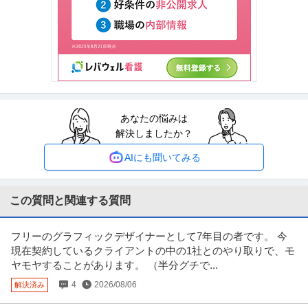
株式会社ウェブクルー
く手を動かせるUI／UXデザイナー（LP・フォーム・管理画面・ブ
新着
正社員
自社サービス
土日休み
残業月20時間以内
ランド制作）
年収400万円〜500万円
【職種】Webサービス・制作＞Webデザイナー・UI/UXデザイナー 【業種】I
T・インターネット
…続きを見る
提供：ビズリーチ
あなたの悩みは
「デザイナー」アイウェアのプロダクトデザイナー
解決しましたか？
株式会社インターメスティック
土日休み
職場内禁煙
東証一部上場企業
AIにも聞いてみる
【職種】デザイン＞その他 【業種】メーカー＞アパレル・ファッション ※会
員属性などに応じ、当該求人
…続きを見る
提供：ビズリーチ
この質問と関連する質問
個人営業 ／ 「営業」土日祝休み／業界屈指のインセンティブ／残
フリーのグラフィックデザイナーとして7年目の者です。 今
株式会社ヴェリタス・インベストメント
業月10h
現在契約しているクライアントの中の1社とのやり取りで、モ
新着
正社員
年間休日100日以上
経験者優遇
研修あり
ヤモヤすることがあります。 （半分グチで...
年収800万円
4
2026/08/06
解決済み
【職種】営業＞個人営業 【業種】不動産＞デベロッパー ※会員属性などに応
じ、当該求人をビズリーチ上
…続きを見る