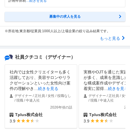
計画年休制
…続きを見る
募集中の求人を見る
※所在地:東京都/従業員:1000人以上/上場企業の絞り込み結果です。
もっと見る
社員クチコミ
（デザイナー）
社内では女性クリエイターも多く
実務やOJTを通じた実践
活躍しており、美容サロンやリラ
が多く、成果を意識した
クゼーションといった女性向け案
な構成案作成やデザイン
件の理解やき
…
続きを見る
着実に習得
…
続きを見る
デザイナー / 正社員 / 女性 / 役職なし
デザイナー / 正社員 / 女性
/ 現職 / 中途入社
/ 現職 / 中途入社
2026年頃の話
20
Tplus株式会社
Tplus株式会社
3.9
3.9