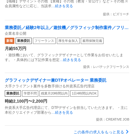
【職種】デザイン＞その他 【業種】その他（教育・官公庁）など＞その他 ※
会員属性などに応じ、当該求
…続きを見る
提供：ビズリーチ
業務委託／経験2年以上／遊技機／グラフィック制作案件／フリー
企業名非公開
ランス
新着
業務委託
フリーランス
厚生年金加入
雇用保険完備
月給55万円
・遊技機において、グラフィックデザイナーとして作業をお任せいたしま
す。 ・具体的には下記作業を想定
…続きを見る
提供：レバテックフリーランス
グラフィックデザイナー兼DTPオペレーター 業務委託
大手クライアント案件を多数手掛ける外資系広告代理店
業務委託
学歴不問
残業月20時間以内
1日4時間以内OK
時給2,100円〜2,200円
外資系大手広告代理店にて、DTPデザインを担当していただきます。 ・主に
本社クリエイティブ部署から
…続きを見る
提供：CREATIVE JOB
この条件の求人をもっと見る