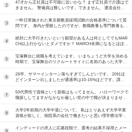
47才から正社員は不可能に近いかな？ まず正社員で介護はで
2
きません。 警備員は難しいです。できません。 運送会社の
運転手は無理です。できません 過去にうつ...
一昨日実施された東京都教員採用試験の合格基準について質
3
問です。 身内が受験したのですが、教職教養も専門教養も6
割取れましたが、数学が0点だったとのことです...
絶対に大手行きたいという願望がある人は何としてでもMAR
4
CH以上行かないとダメですか？ MARCH未満になるとほぼ行
けなくなるのでもしそんな願望がありMA...
宝塚舞台に就職を考えています。 いまちょうど大学を決める
5
時期で、宝塚舞台のリクルートサイトに名前のあった大学に
行こうとしています。 ですが、習い事で「活動...
28卒、サマーインターン落ちすぎてしんどいです。 20社ほ
6
どインターン出しましたが通過率は10-15%ほどです。課題
点を洗い出すなど次に向けて出来ることに...
50代男性で資格という資格はもってません。 ハローワークで
7
職探ししてますがなかなか厳しい世の中で職が決まりませ
ん。 前の会社は閉鎖したため、やむなく無...
大学2年前期の大学中退について。 私はとりあえず大学卒業
8
資格が欲しく、病院系の会社で働きたいと思い理学療法学科
へ入りました。 しかし、そのモチベーションだ...
インディードの求人に応募段階で、選考の結果不採用とメー
9