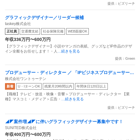
提供：ビズリーチ
グラフィックデザイナー／リーダー候補
taskey株式会社
正社員
交通費支給
社会保険完備
WEB面接OK
年収336万円〜600万円
【グラフィックデザイナー】小説やマンガの表紙、グッズなどIP作品のデザ
イン全般をお任せします！・人
…続きを見る
提供：Green
プロデューサー・ディレクター ／ 「IPビジネスプロデューサー」
株式会社ワントゥーテン
人気IP×没入型体験を展開／“世界観そのものに入り込む体験”を／
新着
U・IターンOK
残業月20時間以内
年間休日120日以上
リアルな空間で実現週3リモート可フルフレックス制
【職種】テレビ・放送・映像・音響＞プロデューサー・ディレクター 【業
種】マスコミ・メディア＞広告・
…続きを見る
提供：ビズリーチ
◢◤案件増◢◤に伴いグラフィックデザイナー募集中です！
SUNITED株式会社
年収400万円〜600万円