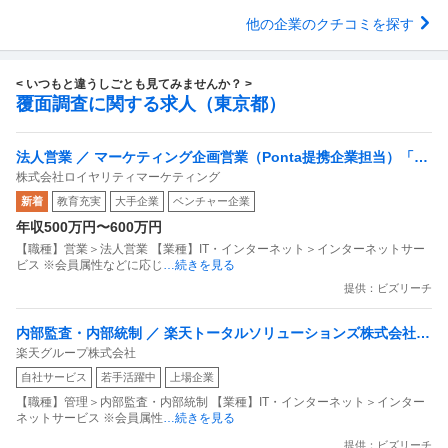
他の企業のクチコミを探す
< いつもと違うしごとも見てみませんか？ >
覆面調査に関する求人（東京都）
法人営業 ／ マーケティング企画営業（Ponta提携企業担当）「国
株式会社ロイヤリティマーケティング
内最大級の共通ポイントサービスを展開／無駄のない消費社会を
新着
教育充実
大手企業
ベンチャー企業
目指すデータマーケティングカンパニー」
年収500万円〜600万円
【職種】営業＞法人営業 【業種】IT・インターネット＞インターネットサー
ビス ※会員属性などに応じ
…続きを見る
提供：ビズリーチ
内部監査・内部統制 ／ 楽天トータルソリューションズ株式会社
楽天グループ株式会社
戦略事業コンプライアンス支援部 業務統制支援課：ショップコン
自社サービス
若手活躍中
上場企業
プライアンス推進担当（SBCSD）
【職種】管理＞内部監査・内部統制 【業種】IT・インターネット＞インター
ネットサービス ※会員属性
…続きを見る
提供：ビズリーチ