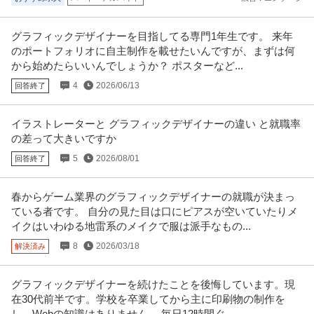
正社員
土日休み
研修あり
産休・育休実績あり
【職種】施工管理＞建築施工管理 【業種】建設＞その他 ※会員属性などに応
じ、当該求人をビズリーチ上
…続きを見る
グラフィックデザイナーを目指してる専門1年生です。 来年
のポートフォリオに自主制作を載せたいんですが、まずは何
提供：ビズリーチ
から始めたらいいんでしょうか？ ポスターなど...
不動産・マンション・ビル管理 ／ ◤営業事務／不動産業界経験者
4
2026/06/13
回答終了
株式会社ジーク
歓迎◢ 賃貸物件の解約立会に関する周辺業務をお任せします／土
新着
未経験OK
学歴不問
教育充実
日祝休／残業月15h程度／14期連続増収の安定基盤
イラストレーターと グラフィックデザイナーの違い と就職率
年収300万円〜400万円
の差って大きいですか
【職種】不動産＞不動産・マンション・ビル管理 【業種】建設＞内装・リフ
5
2026/08/01
回答終了
ォーム・インテリア ※会員属
…続きを見る
提供：ビズリーチ
春からゲーム業界のグラフィックデザイナーの就職が決まっ
この条件の求人をもっと見る
ている者です。 自分の見た目は口にピアスが空いていたりメ
イクはいわゆる地雷系のメイクで服は派手なもの...
8
2026/03/18
解決済み
グラフィックデザイナーを続けたことを後悔しています。現
在30代前半です。学校を卒業してから主に印刷物の制作を
し、Webの知識はありません。 毎日12時間ぐ...