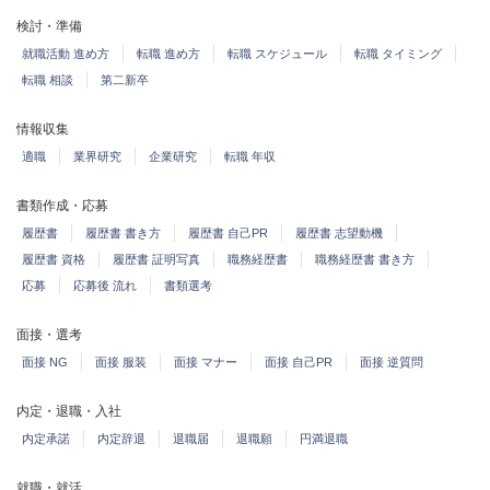
検討・準備
就職活動 進め方
転職 進め方
転職 スケジュール
転職 タイミング
転職 相談
第二新卒
情報収集
適職
業界研究
企業研究
転職 年収
書類作成・応募
履歴書
履歴書 書き方
履歴書 自己PR
履歴書 志望動機
履歴書 資格
履歴書 証明写真
職務経歴書
職務経歴書 書き方
応募
応募後 流れ
書類選考
面接・選考
面接 NG
面接 服装
面接 マナー
面接 自己PR
面接 逆質問
内定・退職・入社
内定承諾
内定辞退
退職届
退職願
円満退職
就職・就活