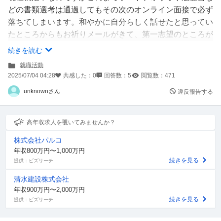
どの書類選考は通過してもその次のオンライン面接で必ず
落ちてしまいます。和やかに自分らしく話せたと思ってい
たところからもお祈りメールがきて、第一志望のところが
あと少しであるのですが自信がなくなってしまいました。
続きを読む
自分が思うに「緊張感が逆に無さすぎてヘラヘラして見え
就職活動
た」「敬語が下手（しました→しておりました、などの方
2025/07/04 04:28
共感した：
0
回答数：
5
閲覧数：
471
がいい？）」「ポートフォリオをもっと良くするべき」が
unknownさん
違反報告する
改善点なのかなと思いました。
そこで、デザイナー職に就職している方（特にグラフィッ
ク）や、既に内定をいただいた26卒の方に質問です。
高年収求人を覗いてみませんか？
面接で意識したこと、採用された際の雰囲気、話し方や自
株式会社パルコ
己紹介でのアピールについてお聞きしたいです。ポートフ
年収800万円〜1,000万円
ォリオで工夫した点もあれば教えていただきたいです。
続きを見る
提供：ビズリーチ
第一志望に絶対内定をいただきたいです、お願いいたしま
清水建設株式会社
す。
年収900万円〜2,000万円
続きを見る
提供：ビズリーチ