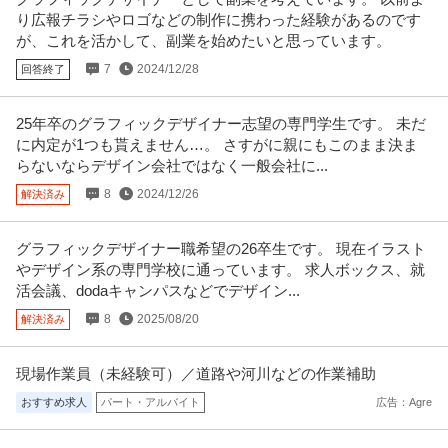
り広報チラシやロゴなどの制作に携わった経験があるのです
が、これを活かして、副業を始めたいと思っています。
7
2024/12/28
回答終了
25年卒のグラフィックデザイナー志望の専門学生です。 未だ
に内定が1つも貰えません…。 さすがに親にもこのまま決ま
らないならデザイン会社ではなく一般会社に...
8
2024/12/26
解決済み
グラフィックデザイナー職希望の26卒生です。 現在イラスト
やデザイン系の専門学校に通っています。 求人ボックス、就
活会議、dodaキャンパスなどでデザイン...
8
2025/08/20
解決済み
現場作業員（未経験可）／道路や河川などの作業補助
おすすめ求人
パート・アルバイト
広告：Agre