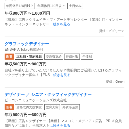
ービス」福利厚生SaaS企業のブランド体験をデザインするBXデ
年間休日120日以上
年間休日110日以上
土日休み
ザイナー
年収800万円〜1,000万円
【職種】広告＞クリエイティブ・アートディレクター 【業種】IT・インター
ネット＞インターネットサー
…続きを見る
提供：ビズリーチ
グラフィックデザイナー
ENSAPIA Tokyo株式会社
新着
正社員・契約社員
交通費支給
特別休暇
年俸制
年収500万円〜800万円
自社IPを盛り上げていただけませんか？横断的にご活躍いただけるグラフィ
ックデザイナー募集！【ENS
…続きを見る
提供：Green
デザイナー ／ シニア・グラフィックデザイナー
ビーコンコミュニケーションズ株式会社
新着
資格取得支援制度
教育充実
外資系企業
年収500万円〜600万円
【職種】広告＞デザイナー 【業種】マスコミ・メディア＞広告・PR ※会員
属性などに応じ、当該求人を
…続きを見る