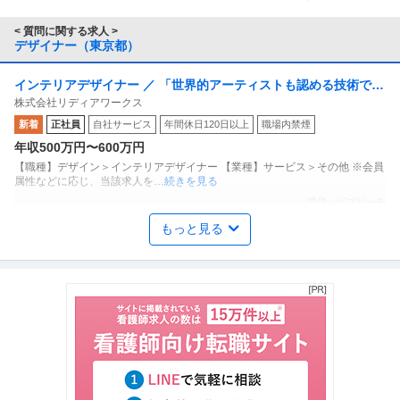
< 質問に関する求人 >
デザイナー（東京都）
インテリアデザイナー ／ 「世界的アーティストも認める技術で／
株式会社リディアワークス
未だ見ぬ空間をプランニングする」国際特許技術を取得した”LUF
新着
正社員
自社サービス
年間休日120日以上
職場内禁煙
AS（ルーファス）”で常に新しい表現方法を追求／国内外問わず
年収500万円〜600万円
年間800件以上の実績あり／空間デザイナー
【職種】デザイン＞インテリアデザイナー 【業種】サービス＞その他 ※会員
属性などに応じ、当該求人を
…続きを見る
提供：ビズリーチ
もっと見る
採用 ／ 人事・採用担当／国内フルリモート／フレックス／toB在
株式会社ZAICO
庫管理システムの事業会社
新着
産休・育休実績あり
土日休み
マネージャー採用
年収400万円〜700万円
【職種】人事＞採用 【業種】IT・インターネット＞インターネットサービス
※会員属性などに応じ、当
…続きを見る
提供：ビズリーチ
Webデザイナー・UI／UXデザイナー ／ 「Webデザイナー」幅広