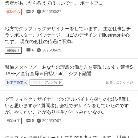
業者があったら教えてほしいです。 ポートフ...
2
2026/03/27
解決済み
地方でグラフィックデザイナーをしています。 主な仕事はチ
ラシポスター、パッケージ、ロゴのデザインでIllustrator中心
です。 現在の会社の待遇に不満...
6
2026/06/29
回答終了
警備スタッフ／「あなたの理想の働き方を実現します」警備S
TAFF／直行直帰＆日払いok／ シフト融通
おすすめ求人
パート・アルバイト
広告：エンゲージ
グラフィックデザイナー でのアルバイトを探すのは結構難し
いと思いますか? 質問者は会社でデザインをしていたのです
が、やりたいことがあり学生バイトみたいなの...
5
2025/07/07
回答終了
グラフィックデザイナーとして副業を考えています。 以前よ