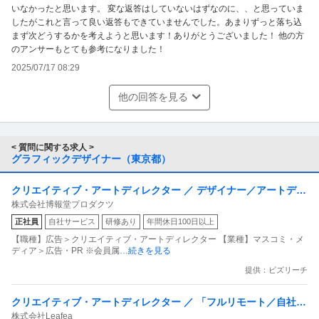
いなかったと思います。 変な返答はしていないはずなのに、、と思っていま
したがこれと言って良い返答もできていませんでした。あまりずっと落ち込
まず次どうするかを考えようと思います！ありがとうございました！ 他の方
のアンサーもとても参考になりました！
2025/07/17 08:29
他の回答を見る
< 質問に関する求人 >
グラフィックデザイナー（東京都）
クリエイティブ・アートディレクター ／ デザイナー／アートディ
株式会社博報堂プロダクツ
レクター
正社員
自社サービス
研修あり
年間休日100日以上
【職種】広告＞クリエイティブ・アートディレクター 【業種】マスコミ・メ
ディア＞広告・PR ※会員属
…続きを見る
提供：ビズリーチ
クリエイティブ・アートディレクター ／ 「フルリモート／自社サ
株式会社Leafea