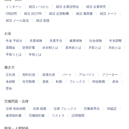
インターン
就活 いつから
就活 企業説明会
就活 企業研究
OB訪問
就活 自己PR
就活 志望動機
就活 履歴書
就活 スーツ
就活 メール返信
就活 面接
お金
年金 手続き
失業保険
失業手当
健康保険
社会保険
年末調整
退職金
財形貯蓄
歩合制とは
基本給とは
月収とは
月給とは
手取りとは
年収とは
働き方
正社員
契約社員
派遣社員
パート
アルバイト
フリーター
未経験
在宅勤務
資格
転勤
フレックス
時短勤務
産休
育休
労働問題・法律
法律 有給休暇
法律 残業
法律 フレックス
労働基準法
36協定
雇用契約書
労働契約書
リストラ
試用期間
職場・人間関係