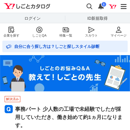
Yahoo!しごとカタログ
検索
通知数
i
ログイン
ID新規取得
企業を探す
しごとQA
特集一覧
スカウト
マイページ
自分に合う探し方は？しごと探しスタイル診断
解決済み
事務パート 少人数の工場で未経験でしたが採
用していただき、働き始めて約1ヵ月になりま
す。