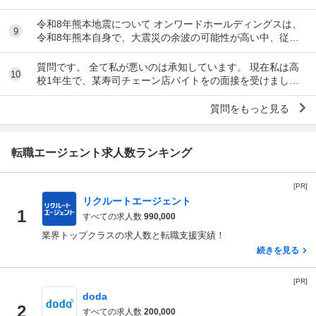
だな」とわかる特徴を教えてください 私の...
令和8年熊本地震について オンワードホールディングスは、
9
令和8年熊本自身で、大震災の余波の可能性が高い中、従業
員に売上金の確保（金庫への預け入れ）を優先さ...
質問です。 全て私が悪いのは承知しています。 現在私は高
10
校1年生で、某寿司チェーン店バイトをの面接を受けまし
た。面接をし、その場で採用をもらいました。そし...
質問をもっと見る
転職エージェント求人数ランキング
[PR]
リクルートエージェント
1
すべての求人数
990,000
業界トップクラスの求人数と転職支援実績！
続きを見る
[PR]
doda
2
すべての求人数
200,000