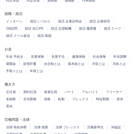
内定承諾
内定辞退
退職届
退職願
円満退職
就職・就活
インターン
就活 いつから
就活 企業説明会
就活 企業研究
OB訪問
就活 自己PR
就活 志望動機
就活 履歴書
就活 スーツ
就活 メール返信
就活 面接
お金
年金 手続き
失業保険
失業手当
健康保険
社会保険
年末調整
退職金
財形貯蓄
歩合制とは
基本給とは
月収とは
月給とは
手取りとは
年収とは
働き方
正社員
契約社員
派遣社員
パート
アルバイト
フリーター
未経験
在宅勤務
資格
転勤
フレックス
時短勤務
産休
育休
労働問題・法律
法律 有給休暇
法律 残業
法律 フレックス
労働基準法
36協定