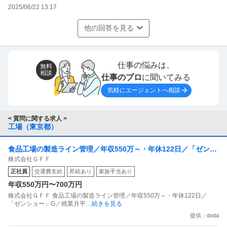
2025/06/22 13:17
他の回答を見る
仕事の悩みは、
無料
相談
仕事のプロ
に聞いてみる
気軽にエージェントへ相談
< 質問に関する求人 >
工場（東京都）
食品工場の製造ライン管理／年収550万～・年休122日／「ゼンシ
株式会社ＧＦＦ
ョー」G／残業月平均25H
正社員
交通費支給
昇給あり
家族手当あり
年収550万円〜700万円
株式会社ＧＦＦ 食品工場の製造ライン管理／年収550万～・年休122日／
「ゼンショー」G／残業月平
…続きを見る
提供：doda