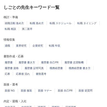
しごとの先生キーワード一覧
検討・準備
就職活動 進め方
転職 進め方
転職 スケジュール
転職 タイミング
転職 相談
第二新卒
情報収集
適職
業界研究
企業研究
転職 年収
書類作成・応募
履歴書
履歴書 書き方
履歴書 自己PR
履歴書 志望動機
履歴書 資格
履歴書 証明写真
職務経歴書
職務経歴書 書き方
応募
応募後 流れ
書類選考
面接・選考
面接 NG
面接 服装
面接 マナー
面接 自己PR
面接 逆質問
内定・退職・入社