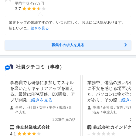
平均年収
497万円
3.7
業界トップの業績ですので、いつも忙しく、お店には活気があります。
新しいメニ
…続きを見る
募集中の求人を見る
社員クチコミ
（事務）
事務職でも研修に参加してスキル
業務中、備品の扱いや周
を磨いたりキャリアアップを狙え
に不安を感じる場面があ
る。最近はRPA研修、DX研修、ア
た。パソコンに物が当た
プリ開発
…
続きを見る
があり、その際
…
続きを
事務 / 正社員 / 女性 / 主任 / 現職 / 新
事務 / 正社員 / 女性 / 役職
卒入社
済み / 中途入社
2026年頃の話
20
住友林業株式会社
株式会社カインドクル
4.1
--