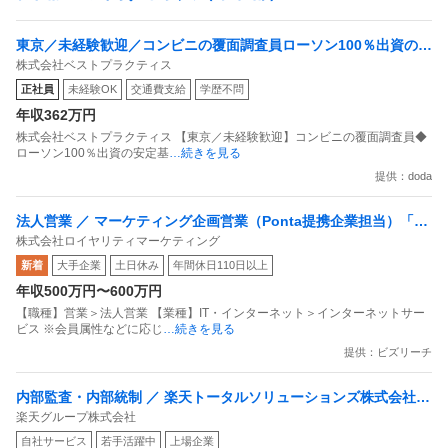
東京／未経験歓迎／コンビニの覆面調査員ローソン100％出資の安
株式会社ベストプラクティス
定基盤／月５日在宅／残業月10時間
正社員
未経験OK
交通費支給
学歴不問
年収362万円
株式会社ベストプラクティス 【東京／未経験歓迎】コンビニの覆面調査員◆
ローソン100％出資の安定基
…続きを見る
提供：doda
法人営業 ／ マーケティング企画営業（Ponta提携企業担当）「国
株式会社ロイヤリティマーケティング
内最大級の共通ポイントサービスを展開／無駄のない消費社会を
新着
大手企業
土日休み
年間休日110日以上
目指すデータマーケティングカンパニー」
年収500万円〜600万円
【職種】営業＞法人営業 【業種】IT・インターネット＞インターネットサー
ビス ※会員属性などに応じ
…続きを見る
提供：ビズリーチ
内部監査・内部統制 ／ 楽天トータルソリューションズ株式会社
楽天グループ株式会社
戦略事業コンプライアンス支援部 業務統制支援課：ショップコン
自社サービス
若手活躍中
上場企業
プライアンス推進担当（SBCSD）