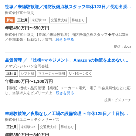
笹塚／未経験歓迎／消防設備点検スタッフ年休123日／長期出張・
株式会社富士防災
転勤なし／賞与2回／大林組グループ
新着
正社員
未経験OK
交通費支給
昇給あり
年収450万円〜550万円
株式会社富士防災 【笹塚／未経験歓迎】消防設備点検スタッフ◆年休123日
／長期出張・転勤なし／賞与
…続きを見る
提供：doda
品質管理 ／ 「技術×マネジメント」Amazonの物流を止めない／
アマゾンジャパン合同会社
その技術と誇りを武器に顧客に貢献する／物流設備メンテナンス
正社員
シフト制
マネージャー採用
U・IターンOK
エリアマネージャー（Site Maintenance Area Manager）
年収800万円〜1,100万円
【職種】機械＞品質管理 【業種】メーカー＞電気・電子 ※会員属性などに応
じ、当該求人をビズリーチ上
…続きを見る
提供：ビズリーチ
未経験歓迎／夜勤なし／工場の設備管理 ～年休125日／土日祝休
株式会社ユニークテクノサービス
／残業15H以下／住宅手当
正社員
未経験OK
交通費支給
昇給あり
年収350万円〜840万円