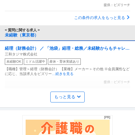
提供：ビズリーチ
この条件の求人をもっと見る
< 質問に関する求人 >
未経験（東京都）
経理（財務会計） ／ 「池袋」経理・総務／未経験からもチャレン
三和タジマ株式会社
ジ可／年休125日／土日祝休／残業月20H程度／上場G
未経験OK
ミドル活躍中
産休・育休実績あり
【職種】管理＞経理（財務会計） 【業種】メーカー＞その他 ※会員属性など
に応じ、当該求人をビズリー
…続きを見る
提供：ビズリーチ
不動産企画・不動産開発 ／ 「施設管理_退去立会スタッフ」未経
もっと見る
株式会社TFC
験歓迎／直行直帰可／10時始業／年休120日以上／18期連続黒字
新着
正社員
未経験OK
学歴不問
昇給あり
年収500万円〜700万円
【職種】不動産＞不動産企画・不動産開発 【業種】不動産＞不動産仲介 ※会
員属性などに応じ、当該求人
…続きを見る