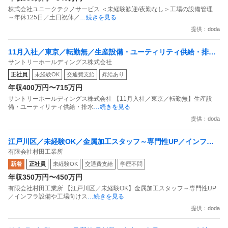
株式会社ユニークテクノサービス ＜未経験歓迎/夜勤なし＞工場の設備管理
～年休125日／土日祝休／
…続きを見る
提供：doda
11月入社／東京／転勤無／生産設備・ユーティリティ供給・排水
サントリーホールディングス株式会社
処理設備のオペレーションサントリーG
正社員
未経験OK
交通費支給
昇給あり
年収400万円〜715万円
サントリーホールディングス株式会社 【11月入社／東京／転勤無】生産設
備・ユーティリティ供給・排水
…続きを見る
提供：doda
江戸川区／未経験OK／金属加工スタッフ～専門性UP／インフラ
有限会社村田工業所
設備や工場向けスクリューコンベア製造
新着
正社員
未経験OK
交通費支給
学歴不問
年収350万円〜450万円
有限会社村田工業所 【江戸川区／未経験OK】金属加工スタッフ～専門性UP
／インフラ設備や工場向けス
…続きを見る
提供：doda