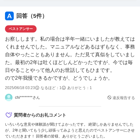
見ながら勉強したりしてきましたが、昨日社長「この先急
にやめると言われても困る。まだ試用期間中だからゆっく
回答（
5
件）
り考えてみてください。」というような事を言われてしま
ベストアンサー
いました。
慣れてきたら１人で全ての業務をこなせるようになるとは
お察しします。私の場合は半年一緒にいましたが教えては
思いますが、現時点ではそれがいつになるかわかりませ
くれませんでした。マニュアルなどあるはずもなく、事務
ん。
自体やったこともありません。ただ見て真似をしていまし
試用期間終了まで粘りたい気持ちもありますが、早いうち
た。最初の2年は吐くほどしんどかったですが、今では毎
に辞めると申し出たほうが会社にも迷惑がかからないので
日やることやって他人のお世話してもひまです。
はないかなど色々と考えてしまいます。
ので2年我慢できるかですが、どうでしょうか。
試用期間終了まで働いてみるか、すぐに辞めると伝える
2025/06/18 03:23
なるほど：
1
ありがとう：
1
か、皆さんならどうしますか？
chi********さん
違反報告する
意見や経験談などお聞かせください。
よろしくお願いします。
質問者からのお礼コメント
いろいろな意見や体験談が聞けてよかったです。 絶望しかありませんでした
が、2年と聞いてもう少し頑張ってみようと思えたのでベストアンサーにさせ
ていただきます！ 回答者の皆様、ありがとうございました。