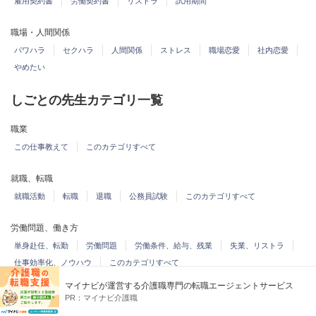
雇用契約書
労働契約書
リストラ
試用期間
職場・人間関係
パワハラ
セクハラ
人間関係
ストレス
職場恋愛
社内恋愛
やめたい
しごとの先生カテゴリ一覧
職業
この仕事教えて
このカテゴリすべて
就職、転職
就職活動
転職
退職
公務員試験
このカテゴリすべて
労働問題、働き方
単身赴任、転勤
労働問題
労働条件、給与、残業
失業、リストラ
仕事効率化、ノウハウ
このカテゴリすべて
マイナビが運営する介護職専門の転職エージェントサービス
派遣、アルバイト、パート
PR：
マイナビ介護職
アルバイト、フリーター
派遣
パート
このカテゴリすべて