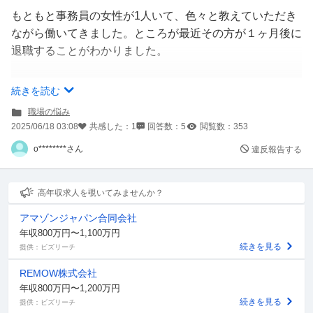
もともと事務員の女性が1人いて、色々と教えていただき
ながら働いてきました。ところが最近その方が１ヶ月後に
退職することがわかりました。
1週間ほど前から引き継ぎが始まり、マニュアルも作って
続きを読む
くださったのですが、ざっくりしか書いておらず…
職場の悩み
はっきり言って1ヵ月で全てを覚えるのは私には不可能と
2025/06/18 03:08
共感した：
1
回答数：
5
閲覧数：
353
感じています。
o********さん
違反報告する
仕事内容はゆっくり覚えていけば良いと言われていたので
こんなにすぐに辞めてしまうとは思わず、安心してしまっ
ていました。
高年収求人を覗いてみませんか？
アマゾンジャパン合同会社
またその方は20年近く、1人で事務全般、電話対応また雑
年収800万円〜1,100万円
用等全てをやっていたようで、いなくなった後わからない
続きを見る
提供：ビズリーチ
ところを聞ける人もいません。
REMOW株式会社
年収800万円〜1,200万円
やれるだけ頑張ってそれでもダメなら辞めさせてもらおう
続きを見る
提供：ビズリーチ
という気持ちで、必死にメモを取り、家でもマニュアルを