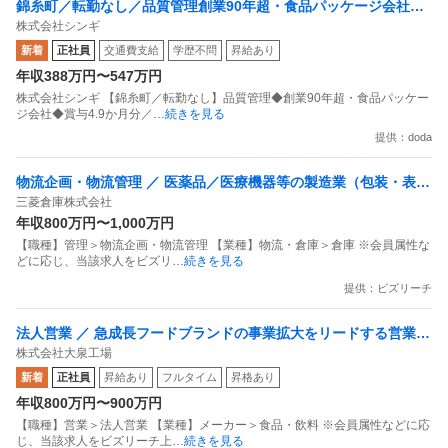
錦糸町／転勤なし／品質管理創業90年超・食品パッケージ会社賞
株式会社シンギ
与4.9か月分／福利厚生充実
新着
正社員
交通費支給
学歴不問
昇給あり
年収388万円〜547万円
株式会社シンギ 【錦糸町／転勤なし】品質管理◆創業90年超・食品パッケー
ジ会社◆賞与4.9か月分／
…続きを見る
提供：doda
物流企画・物流管理 ／ 医薬品／医療機器等の製造業（包装・表
三菱倉庫株式会社
示・保管）の薬剤師／ 医薬品関連部門における品質保証担当者
年収800万円〜1,000万円
（責任者候補／薬剤師）
【職種】管理＞物流企画・物流管理 【業種】物流・倉庫＞倉庫 ※会員属性な
どに応じ、当該求人をビズリ
…続きを見る
提供：ビズリーチ
法人営業 ／ 急成長フードブランドの事業拡大をリードする営業リ
株式会社大泉工場
ーダー
新着
正社員
昇給あり
フルタイム
昇格あり
年収800万円〜900万円
【職種】営業＞法人営業 【業種】メーカー＞食品・飲料 ※会員属性などに応
じ、当該求人をビズリーチ上
…続きを見る