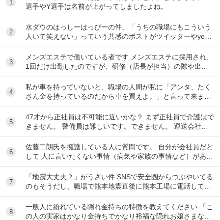
1
選手やY選手は名前が上がってしましたよね。
水ダウのはっしーはっぴーの件、「うちの職場にもこういう
2
人いて笑えない」っていう共感のポストがツイッターやyout
ubeのコメント欄に多すぎてそっちに驚いて...
メンズエステで働いている者です メンズエステに採用され、
3
1回だけ出勤したのですが、研修（店長が担当）の際や出勤
時に「元々デリをやっていたなら」という理由で...
私が車を持っていないと、職場の人間が私に「アンタ、たく
4
さん金を持っているのだから車を買えよ。」と言って来ま
す。 でも なんで しんどい思いをして働いた金で...
47才から正社員は不可能に近いかな？ まず正社員で介護はで
5
きません。 警備員は難しいです。できません。 運送会社の
運転手は無理です。できません 過去にうつ...
佐藤二朗氏を擁護している人に質問です。 自分が会社員だと
6
して 人に言いたくない事情（病気や家族の事情など）があ
り、上司や総務等に相談した結果、仕事内容を...
「地震大丈夫？」がうざい件 SNSで安全圏からつぶやいてる
7
のもそうだし、職場で熊本地震直後に熊本工場に電話して
「うるさい！今それどころじゃないんだよ！」...
一般人に紛れている隠れ金持ちの特徴を教えてください 「こ
8
の人の実家はかなり金持ちでかなり裕福な隠れお嬢さまなん