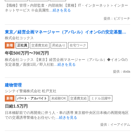
【職種】管理＞内部監査・内部統制 【業種】IT・インターネット＞インター
ネットサービス ※会員属性
…続きを見る
提供：ビズリーチ
東京／経営企画マネージャー（アパレル）イオンGの安定基盤／
株式会社コックス
面接1回／即入社歓迎
新着
正社員
交通費支給
昇給あり
在宅ワーク
年収500万円〜700万円
株式会社コックス 【東京】経営企画マネージャー（アパレル）◆イオンGの
安定基盤／面接1回／即入社歓
…続きを見る
提供：doda
建物管理
シンテイ警備株式会社 松戸支社
新着
パート・アルバイト
未経験OK
交通費支給
ミドル活躍中
日給1.5万円
日本橋駅前での再開発に伴う人・車の誘導 東京都中央区日本橋の再開発地区
での交通誘導警備をお任せいた
…続きを見る
提供：イーアイデム