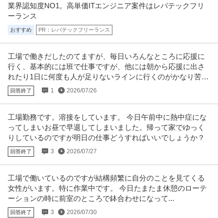
業界認知度NO1。高単価ITエンジニア案件はレバテックフリ
ーランス
おすすめ
PR：レバテックフリーランス
工場で働きだしたのてますが、毎日いろんなところに応援に
行く、基本的には班で仕事ですが、他には朝から応援に出さ
れたり1日に何度も人が足りないラインに行くのがかなり苦痛
です。
1
2026/07/26
回答終了
工場勤務です。溶接をしています。 今日午前中に熱中症にな
ってしまいお昼で早退してしまいました。帰って家でゆっく
りしているのですが明日の仕事どうすればいいでしょうか？
3
2026/07/27
回答終了
工場で働いているのですが結構頻繁に自分のことを見てくる
女性がいます。特に作業中です。 今日たまたま休憩のローテ
ーションの時に前室のところで鉢合わせになって...
3
2026/07/30
回答終了