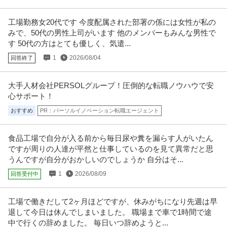
工場勤務女20代です 今度配属された部署の係には女性が私の
みで、50代の男性上司がいます 他のメンバーもみんな男性で
す 50代の方はとても優しく、気遣...
1
2026/08/04
回答終了
大手人材会社PERSOLグループ！圧倒的な転職ノウハウで安
心サポート！
おすすめ
PR：パーソルイノベーション転職エージェント
食品工場で自分が入る前から毎日尿や糞を漏らす人がいたん
ですが周りの人達が平然と仕事しているのを見て異常だと思
うんですが自分がおかしいのでしょうか 自分はそ...
1
2026/08/09
回答受付中
工場で働きだして2ヶ月ほどですが、休みがちになり先週は早
退して今日は休んでしまいました。 職場まで車で1時間で途
中で行くの辞めました。 毎日いつ辞めようと...