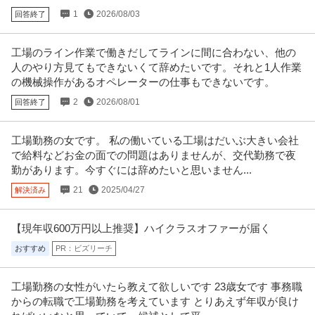
1
2026/08/03
回答終了
工場のライン作業で働きだしてラインに間に合わない、他の
人のやり方見てもできないくて辞めたいです。それと1人作業
の機械操作があるオペレーターの仕事もできないです。
2
2026/08/01
回答終了
工場勤務の女です。 私の働いている工場はだいぶ大きい会社
で給料などお金の面での問題はありませんが、交代勤務で夜
勤があります。今すぐには辞めたいと思いません...
21
2025/04/27
解決済み
【現年収600万円以上推奨】ハイクラスオファーが届く
おすすめ
PR：ビズリーチ
工場勤務の女性がいたら教えて欲しいです 23歳女です 事務職
からの転職で工場勤務を考えています とりあえず年収が良け