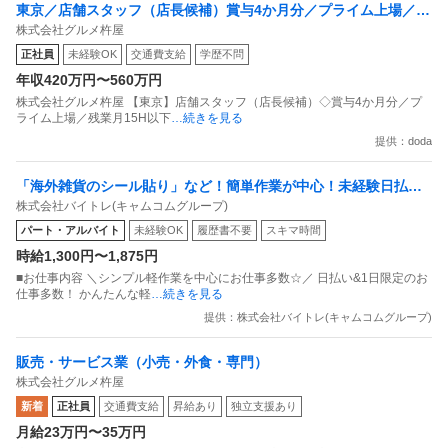
東京／店舗スタッフ（店長候補）賞与4か月分／プライム上場／残
株式会社グルメ杵屋
業月15H以下／新店オープン多数
正社員
未経験OK
交通費支給
学歴不問
年収420万円〜560万円
株式会社グルメ杵屋 【東京】店舗スタッフ（店長候補）◇賞与4か月分／プ
ライム上場／残業月15H以下
…続きを見る
提供：doda
「海外雑貨のシール貼り」など！簡単作業が中心！未経験日払い
株式会社バイトレ(キャムコムグループ)
OK！簡単
パート・アルバイト
未経験OK
履歴書不要
スキマ時間
時給1,300円〜1,875円
■お仕事内容 ＼シンプル軽作業を中心にお仕事多数☆／ 日払い&1日限定のお
仕事多数！ かんたんな軽
…続きを見る
提供：株式会社バイトレ(キャムコムグループ)
販売・サービス業（小売・外食・専門）
株式会社グルメ杵屋
新着
正社員
交通費支給
昇給あり
独立支援あり
月給23万円〜35万円