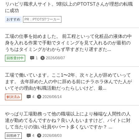
リハビリ職求人サイト。9割以上のPTOTSTさんが理想の転職
個人営業 ／ 「未経験歓迎」リゾートクラブ会員権営業
に成功
株式会社ジャパン・トータル・クラブ
おすすめ
PR：PTOTSTワーカー
正社員
未経験OK
U・IターンOK
上場企業
【職種】営業＞個人営業 【業種】サービス＞ホテル ※会員属性などに応じ、
当該求人をビズリーチ上で閲
…続きを見る
工場の仕事を始めました。 前工程といって化粧品の液体の中
身を入れる作業で手動でタイミングを見て入れるのが最初の
提供：ビズリーチ
うちはタイミングがわからず早すぎたり遅すぎた...
法人営業 ／ 「未経験歓迎」異業種からの転職者多数！不動産仕入
1
2026/08/07
回答受付中
株式会社ハウスドゥ・ジャパン
れ営業職（BtoB）東証プライム上場グループ残業月平均10h未
新着
未経験OK
東証一部上場企業
高収入
満・年休128日以上可
工場で働いています。ここ1〜2年、次々と人が辞めていって
年収800万円
ます。 去年辞めた人の中に辞める前にチラホラ休んでた人が
【職種】営業＞法人営業 【業種】不動産＞デベロッパー ※会員属性などに応
いてその理由が転職活動だったらしいけど、最...
じ、当該求人をビズリーチ上
…続きを見る
4
2026/06/14
解決済み
提供：ビズリーチ
この条件の求人をもっと見る
やっぱり工場勤務って他の職場以上により極端な人間性の人
達が勤めてるんですかね？良い人もいますけど、バイトに対
して当たりの強い社員やパート多くないですか？ ...
4
2026/08/03
回答終了