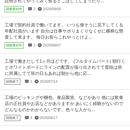
説明されてやってみて焦るとこぼしてしまったり...
年収400万円〜600万円
3
2026/08/08
回答受付中
【職種】管理＞物流企画・物流管理 【業種】IT・インターネット＞インター
ネットサービス ※会員属性
…続きを見る
提供：ビズリーチ
工場で契約社員で働いてます。 いつも偉そうに見下してくる
年配社員がいます 自分は仕事サボりまくりなくせに横柄な態
スタッフのフォロー／寮完備／土日祝休み／長期休暇あり／未経
度して来ます。 毎日お前らこれやっとけよ...
株式会社ジャパンクリエイト 採用部
験OK
2
2026/08/07
回答受付中
新着
正社員
未経験OK
交通費支給
昇給あり
月給27万円
工場で働きだして1ヶ月ほどです。 (フルタイムパート) 朝行く
製造、物流、販売、エンジニア、官公庁部門において 人材サービスを提供し
とホワイトボードにラインの配置が張り出されてて普段は班
ている当社。 現在、北海道か
…続きを見る
に所属してて班の日もあれば朝から他に応...
提供：株式会社ジャパンクリエイト 採用部
2
2026/07/14
回答終了
臨床開発 ／ 「未経験募集」臨床開発職（CRA／CRC職）
株式会社ワールドインテック
工場のピッキングや梱包、食品製造、などがあり 他には飲食
正社員
未経験OK
ミドル活躍中
ブランクOK
店の正社員やお店などがありますが あいにく経験がないので
年収400万円〜700万円
どんなものかわからないです。色々な人から...
【職種】研究・臨床開発・治験＞臨床開発 【業種】メディカル＞医薬品メー
3
2026/06/17
回答終了
カー ※会員属性などに応じ、
…続きを見る
提供：ビズリーチ