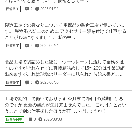
ればいいなと思っていて、候補として平...
2
2025/01/28
回答終了
製造工場での身なりについて 車部品の製造工場で働いていま
す。 異物混入防止のために アクセサリー類を付けて仕事する
ことが NGになりました。 私の中...
4
2026/06/24
回答終了
食品工場で袋詰めした後に１つ一つレーンに流して金検を通
すのですがそれをせずに直接箱詰めして15〜20分は作業短縮
出来ますがこれは現場のリーダーに見られたら始末書どころ
ではすみませんか？
3
2026/08/05
回答終了
工場で期間工で働いております 今月末で2回目の満期になる
のですが.更新の契約が先月来ませんでした。 これはクビとい
うことで別の仕事探したほうが宜しいでしょうか？
0
2026/08/08
回答受付中