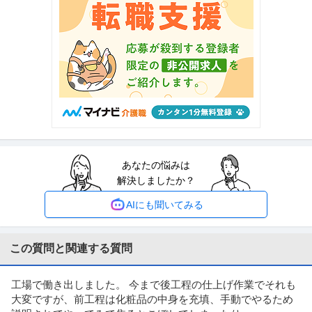
提供：ビズリーチ
タクシードライバー／入社祝い金15万円支給／未経験歓迎
イースタンモータース東京株式会社 世田谷営業所
新着
正社員
未経験OK
学歴不問
ミドル活躍中
月給30万円〜60万円
【正社員】需要増加に伴う大募集★入社祝い金支給★アプリ配車など充実★
未経験大歓迎 タクシー乗務員／
…続きを見る
提供：イースタンモータース東京株式会社 世田谷営業所
未経験からIT業界へ！IT事務・プロジェクトサポート／月給24.3
あなたの悩みは
株式会社TechRoad
万円～／土日祝休み／一部リモートあり／新宿駅
解決しましたか？
新着
正社員
未経験OK
交通費支給
学歴不問
月給24.3万円〜27.3万円
AIにも聞いてみる
未経験からIT業界へ！IT事務・プロジェクトサポート/月給24.3万円～/土日祝
休み/一部リモート
…続きを見る
提供：株式会社TechRoad
この質問と関連する質問
物流企画・物流管理 ／ 「未経験者9割以上！」物流センター内の
工場で働き出しました。 今まで後工程の仕上げ作業でそれも
アマゾンジャパン合同会社（ポテンシャルセグメント）
工程管理／年間休日120日／女性活躍中
大変ですが、前工程は化粧品の中身を充填、手動でやるため
新着
未経験OK
学歴不問
U・IターンOK