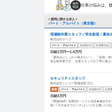
無料
仕事の悩みは、
相談
< 質問に関する求人 >
パート・アルバイト（東京都）
現場軽作業スタッフ／学生歓迎！夏休
株式会社サーブ
稼いで夏休みを満喫しよう！
パート・アルバイト
未経験OK
交通費支給
日給1万円〜1.4万円
「夏休みにしっかり稼ぎたい！」 「短期・単
単な軽作業です。 先輩スタッフが丁寧に教え
セキュリティスタッフ
株式会社シンコー警備保障 川口
新着
パート・アルバイト
未経験OK
交通
日給3万円
《警備Staff》短期OK！シフト自由★働き