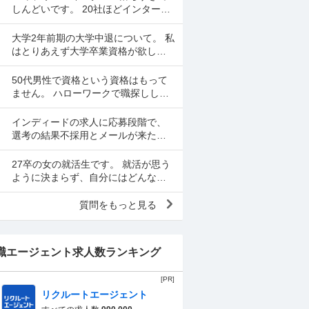
ですが、習い事で「活動...
しんどいです。 20社ほどインターン
出しましたが通過率は10-15%ほどで
す。課題点を洗い出すなど次に向け
大学2年前期の大学中退について。 私
て出来ることに...
はとりあえず大学卒業資格が欲し
く、病院系の会社で働きたいと思い
理学療法学科へ入りました。 しか
50代男性で資格という資格はもって
し、そのモチベーションだ...
ません。 ハローワークで職探しして
ますがなかなか厳しい世の中で職が
決まりません。 前の会社は閉鎖した
インディードの求人に応募段階で、
ため、やむなく無...
選考の結果不採用とメールが来たの
ですがどういうことでしょうか。 長
いあいだ掲載されている求人です。
27卒の女の就活生です。 就活が思う
ように決まらず、自分にはどんな仕
事もできないのではないかと感じて
いて、何かの病気なのではないかと
質問をもっと見る
不安になっています。 ...
職エージェント求人数ランキング
[PR]
リクルートエージェント