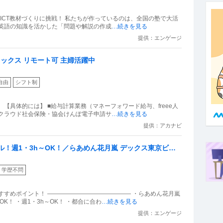
私たちが作っているのは、全国の塾で大活
、英語の知識を活かした「問題や解説の作成
…続きを見る
提供：エンゲージ
レックス リモート可 主婦活躍中
自由
シフト制
【具体的には】 ■給与計算業務（マネーフォワード給与、freee人
Fクラウド社会保険・協会けんぽ電子申請サ
…続きを見る
提供：アカナビ
ル！週1・3h～OK！／らあめん花月嵐 デックス東京ビー
学歴不問
すすめポイント！ ―――――――――――――― ・らあめん花月嵐
K！ ・週1・3h～OK！ ・都合に合わ
…続きを見る
提供：エンゲージ