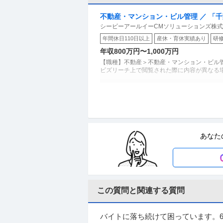
不動産・マンション・ビル管理 ／ 「
シービーアールイーCMソリューションズ株
年間休日110日以上
産休・育休実績あり
研
年収800万円〜1,000万円
【職種】不動産＞不動産・マンション・ビル管
ビズリーチ上で閲覧された際に内容が異なる場
在宅可／品質管理（食品）世界トップ
ピジョン株式会社
新着
正社員
交通費支給
学歴不問
昇給
あなた
年収603万円〜651万円
ピジョン株式会社 【在宅可】品質管理（食
【仕事内容】 【在宅可】品質管理（食品）
この質問と関連する質問
品質管理 ／ 「技術×マネジメント」A
アマゾンジャパン合同会社
貢献する／物流設備メンテナンスエリアマネージャ
正社員
シフト制
マネージャー採用
U・I
バイトに落ち続けて困っています。