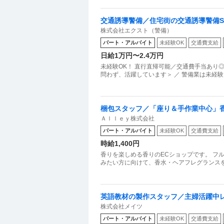
交通誘導警備／住宅街の交通誘導警備ST
株式会社エクスト（警備）
間で日給1万円保証
パート・アルバイト
未経験OK
交通費支給
日給1万円〜2.4万円
未経験OK！ 直行直帰可能／交通費手当あり◎
問わず、活躍しています＞ ／ 警備業は未経験
梱包スタッフ／「座り＆手作業中心」香水s
Ａｌｌｅｙ株式会社
からOK
パート・アルバイト
未経験OK
交通費支給
時給1,400円
香りを楽しめる香りのECショップです。 フ
みたい方に向けて、香水・ヘアフレグランス
英語教材の製作スタッフ／主婦活躍中レ
株式会社メイツ
～OK！／高田馬場
パート・アルバイト
未経験OK
交通費支給