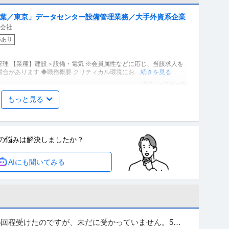
千葉／東京」データセンター設備管理業務／大手外資系企業
式会社
修あり
理 【業種】建設＞設備・電気 ※会員属性などに応じ、当該求人を
合があります ◆職務概要 クリティカル環境にお
…続きを見る
提供：ビズリーチ
もっと見る
クラスのベビー用品メーカー東証プライム上場
あり
の悩みは
解決しましたか？
品）◆世界トップクラスのベビー用品メーカー◆東証プライム上場
AIにも聞いてみる
◆世界トップクラスのベビー用品メーカー◆東証プライ
…続きを見る
提供：doda
mazonの物流を止めない／その技術と誇りを武器に顧客に
ー（Site Maintenance Area Manager）
ターンOK
6回程受けたのですが、未だに受かっていません。5日