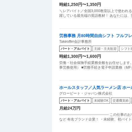
時給1,250円〜1,350円
＼レアバイト／全国3,000教室以上で使われるICT教材づくりに挑戦！ 
躍している最先端の英語教材！ あなたには
労務事務 月80時間自由シフト フルフ
Takeoffer会計事務所
パート・アルバイト
主婦・主夫歓迎
シフト
時給1,300円〜1,600円
労働・社会保険手続業務全般をお任せします。 
事労務使用） ■労務手続き電子申請業務（M
ホールスタッフ／人気ラーメン店 ホー
グロービート・ジャパン株式会社
チ店
パート・アルバイト
未経験OK
交通費支給
月給24万円
―――――――――――――― この仕事のお
など 有名ブランド企業！ ・未経験、初バイトO