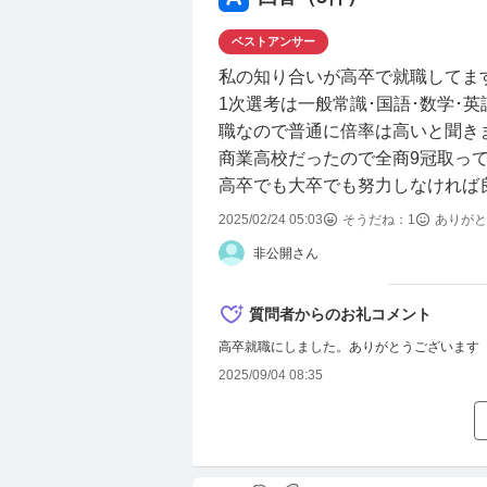
ベストアンサー
私の知り合いが高卒で就職してま
1次選考は一般常識･国語･数学･
職なので普通に倍率は高いと聞き
商業高校だったので全商9冠取って
高卒でも大卒でも努力しなければ
2025/02/24 05:03
そうだね：
1
ありがと
非公開さん
質問者からのお礼コメント
高卒就職にしました。ありがとうございます
2025/09/04 08:35