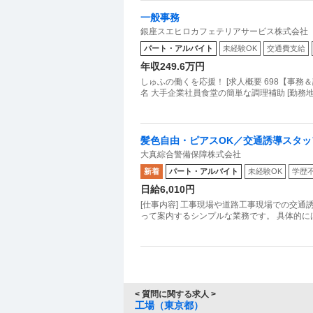
一般事務
銀座スエヒロカフェテリアサービス株式会社
パート・アルバイト
未経験OK
交通費支給
年収249.6万円
しゅふの働くを応援！ [求人概要 698【事務
名 大手企業社員食堂の簡単な調理補助 [勤務
髪色自由・ピアスOK／交通誘導スタッ
大真綜合警備保障株式会社
新着
パート・アルバイト
未経験OK
学歴
日給6,010円
[仕事内容] 工事現場や道路工事現場での交通
って案内するシンプルな業務です。 具体的に
< 質問に関する求人 >
工場（東京都）