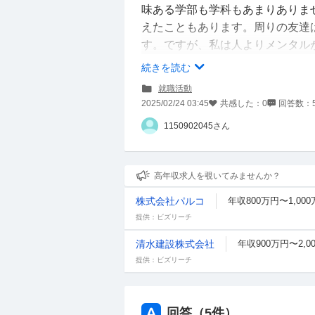
味ある学部も学科もあまりありま
えたこともあります。周りの友達
す。ですが、私は人よりメンタル
いてしまうでしょう…2社落ちた
続きを読む
うです。実際バイトがそうでした
就職活動
て対応してたけど家ではずっと泣
2025/02/24 03:45
共感した：
0
回答数：
す…やりたいこともいっぱいやれ
1150902045さん
の仕事に就職して生きるのかな…
休みが取れるような自分が行きた
こ行く生活の方が良いのかなと思
高年収求人を覗いてみませんか？
どう思いますか？こんなんでも大
株式会社パルコ
年収800万円〜1,00
補足
提供：ビズリーチ
今年はまだ成績が出てないので分かりませんが
で受けさせられた検定にほぼ全て合格しまし
清水建設株式会社
年収900万円〜2,0
せん。学歴社会だから大学行った方がいいとい
提供：ビズリーチ
苦労するぐらいなら、今高卒で福利厚生とか
決まらないんです…接客業も営業もやりたく
やってみましたが姿勢が悪いからか5時間も
回答（
5
件）