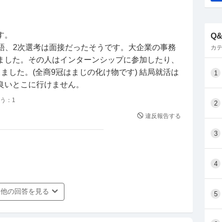
す。
Q
英語、2次選考は面接だったそうです。大企業の事務
カテ
ました。その人はインターンシップに参加したり、
ました。(全商9冠はまじの化け物です) 結局就活は
1
良いとこに行けません。
う：
1
2
違反報告する
3
4
他の回答を見る
5