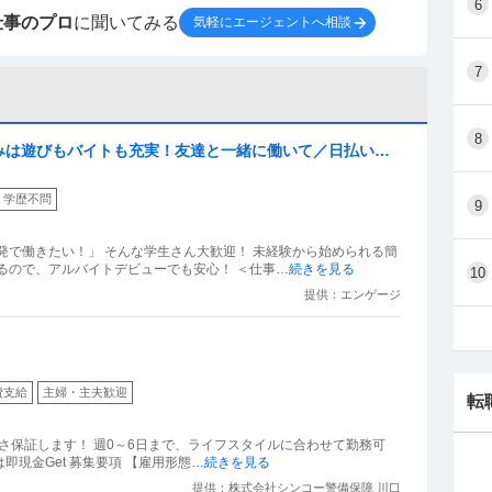
6
仕事のプロ
に聞いてみる
気軽にエージェントへ相談
7
8
みは遊びもバイトも充実！友達と一緒に働いて／日払いで
学歴不問
9
発で働きたい！」 そんな学生さん大歓迎！ 未経験から始められる簡
るので、アルバイトデビューでも安心！ ＜仕事
…続きを見る
10
提供：エンゲージ
費支給
主婦・主夫歓迎
転
やすさ保証します！ 週0～6日まで、ライフスタイルに合わせて勤務可
能！｢今月金欠でピンチ｣という方も働いた分は即現金Get 募集要項 【雇用形態
…続きを見る
提供：株式会社シンコー警備保障 川口