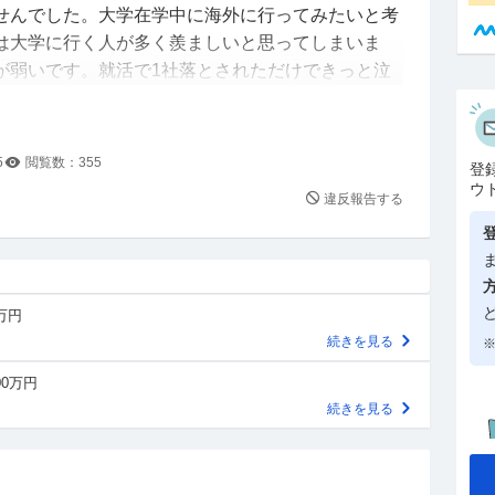
せんでした。大学在学中に海外に行ってみたいと考
は大学に行く人が多く羨ましいと思ってしまいま
が弱いです。就活で1社落とされただけできっと泣
らもう立ち直る事も就活することを諦めてしまいそ
。たかがバイトで落とされただけでも周りには笑っ
いてました。正直4年間自由があるのは羨ましいで
5
閲覧数：
355
登
そうだと思ってます。けど結局やりたい仕事とは別
ウ
違反報告する
って思うと良い成績を保って高卒でちゃんと土日に
い工場に就職してお金貰って長期休みに行きたいと
っています。
学に行った方がいいでしょうか
0万円
続きを見る
※
、去年は評定が4.3でした。(偏差値が低い学校なので)今年は学校
た。 高卒の方がいいのか大卒の方がいいのか自分でもよく分かりま
00万円
う母とやりたい事(勉学とか大学で学ぶもの)無いのに行って就活で
続きを見る
充実した所行った方がいいって言う父がいてどっちにすればいいのか
ないし、工場はまぁ良いなって思ってるけど、１回バイトで立ち作業
経ったら腰が痛いし…これを毎日続けられるかも不安です…