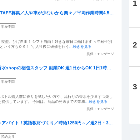
1
AFF募集／人や車が少ないから楽々／平均作業時間4.5時
学歴不問
 髪型、ひげ自由！ シフト自由！好きな曜日に働けます ＜年齢性別
2
という方もＯＫ！ ＼ 入社後に研修を行う
…続きを見る
提供：エンゲージ
hopの梱包スタッフ 副業OK 週1日からOK 1日1時間
学歴不問
3
ルボトル購入前に香りを試したい方や、流行りの香水を少量ずつ楽し
を提供しています。 今回は、商品の発送までの業務
…続きを見る
提供：エンゲージ
アバイト！英語教材づくり／時給1250円～／週2日・3h
昇給あり