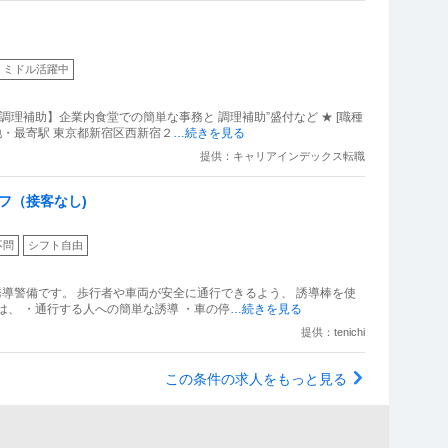
ミドル活躍中
＆調理補助】企業内食堂での簡単な事務と 調理補助”盛付など ★ [職種
地・最寄駅 東京都新宿区西新宿２
…続きを見る
提供：キャリアインデックス転職
フ（接客なし)
不問
シフト自由
誘導警備です。 歩行者や車両が安全に通行できるよう、 誘導棒を使
は、 ・通行する人への簡単な誘導 ・車の停
…続きを見る
提供：tenichi
この条件の求人をもっと見る