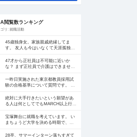
&A閲覧数ランキング
ゴリ:
就職活動
45歳独身女。家族親戚絶縁してま
す。 友人も今はいなくて天涯孤独。
生活保護ヌケる為に、就活にあた
り、緊急連絡先 がネックになり駄目
47才から正社員は不可能に近いか
になってます。 現在賃...
な？ まず正社員で介護はできませ
ん。 警備員は難しいです。できませ
ん。 運送会社の運転手は無理です。
一昨日実施された東京都教員採用試
できません 過去にうつ...
験の合格基準について質問です。 身
内が受験したのですが、教職教養も
専門教養も6割取れましたが、数学が
絶対に大手行きたいという願望があ
0点だったとのことです...
る人は何としてでもMARCH以上行か
ないとダメですか？ MARCH未満に
なるとほぼ行けなくなるのでもしそ
宝塚舞台に就職を考えています。 い
んな願望がありMA...
まちょうど大学を決める時期で、宝
塚舞台のリクルートサイトに名前の
あった大学に行こうとしています。
28卒、サマーインターン落ちすぎて