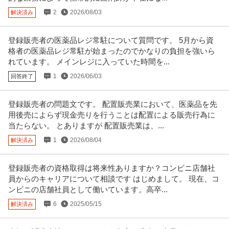
2
2026/08/03
解決済み
登録販売者の医薬品レジ常駐について質問です。 5月から資
格者の医薬品レジ常駐が始まったのでかなりの負担を強いら
れています。 メインレジに入っていた時間を...
1
2026/06/03
回答終了
登録販売者の問題文です。 配置販売業において、医薬品を先
用後売によらず現金売りを行うことは配置による販売行為に
当たらない。 とありますが 配置販売業は、...
1
2026/08/04
解決済み
登録販売者の資格取得は将来性ありますか？コンビニ店舗社
員からのキャリアについて相談です はじめまして。 現在、コ
ンビニの店舗社員として働いています。高卒...
6
2025/05/15
解決済み