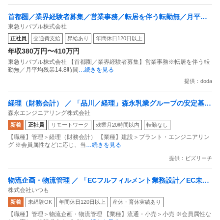
首都圏／業界経験者募集／営業事務／転居を伴う転勤無／月平均
東急リバブル株式会社
残業14.8時間／育休取得率100％
正社員
交通費支給
昇給あり
年間休日120日以上
年収380万円〜410万円
東急リバブル株式会社 【首都圏／業界経験者募集】営業事務※転居を伴う転
勤無／月平均残業14.8時間
…続きを見る
提供：doda
経理（財務会計） ／ 「品川／経理」森永乳業グループの安定基盤
森永エンジニアリング株式会社
／福利厚生・働きやすさ／転勤無し
新着
正社員
リモートワーク
残業月20時間以内
転勤なし
【職種】管理＞経理（財務会計） 【業種】建設＞プラント・エンジニアリン
グ ※会員属性などに応じ、当
…続きを見る
提供：ビズリーチ
物流企画・物流管理 ／ 「ECフルフィルメント業務設計／EC未経
株式会社いつも
験可・他業界歓迎」顧客の事業成長を支えるパートナーへ／東証
新着
未経験OK
年間休日120日以上
産休・育休実績あり
グロース上場
【職種】管理＞物流企画・物流管理 【業種】流通・小売＞小売 ※会員属性な