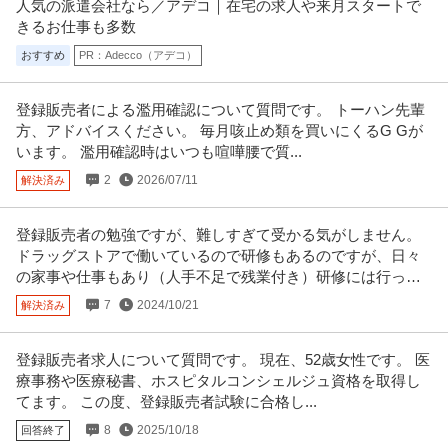
人気の派遣会社なら／アデコ｜在宅の求人や来月スタートで
きるお仕事も多数
おすすめ
PR：Adecco（アデコ）
登録販売者による濫用確認について質問です。 トーハン先輩
方、アドバイスください。 毎月咳止め類を買いにくるG Gが
います。 濫用確認時はいつも喧嘩腰で質...
2
2026/07/11
解決済み
登録販売者の勉強ですが、難しすぎて受かる気がしません。
ドラッグストアで働いているので研修もあるのですが、日々
の家事や仕事もあり（人手不足で残業付き）研修には行って
ないです。
7
2024/10/21
解決済み
登録販売者求人について質問です。 現在、52歳女性です。 医
療事務や医療秘書、ホスピタルコンシェルジュ資格を取得し
てます。 この度、登録販売者試験に合格し...
8
2025/10/18
回答終了