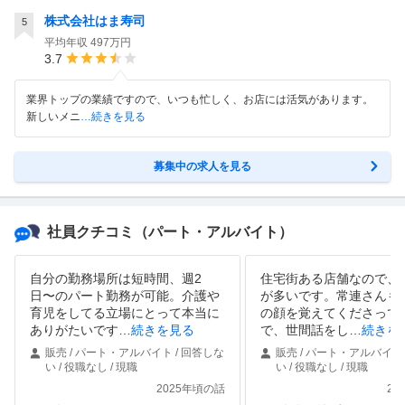
株式会社はま寿司
5
平均年収
497万円
3.7
業界トップの業績ですので、いつも忙しく、お店には活気があります。
新しいメニ
…続きを見る
募集中の求人を見る
社員クチコミ
（パート・アルバイト）
自分の勤務場所は短時間、週2
住宅街ある店舗なので、
日〜のパート勤務が可能。介護や
が多いです。常連さんも
育児をしてる立場にとって本当に
の顔を覚えてくださって
ありがたいです
…
続きを見る
で、世間話をし
…
続きを
販売 / パート・アルバイト / 回答しな
販売 / パート・アルバイト 
い / 役職なし / 現職
い / 役職なし / 現職
2025年頃の話
20