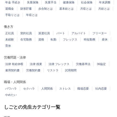
年金 手続き
失業保険
失業手当
健康保険
社会保険
年末調整
退職金
財形貯蓄
歩合制とは
基本給とは
月収とは
月給とは
手取りとは
年収とは
働き方
正社員
契約社員
派遣社員
パート
アルバイト
フリーター
未経験
在宅勤務
資格
転勤
フレックス
時短勤務
産休
育休
労働問題・法律
法律 有給休暇
法律 残業
法律 フレックス
労働基準法
36協定
雇用契約書
労働契約書
リストラ
試用期間
職場・人間関係
パワハラ
セクハラ
人間関係
ストレス
職場恋愛
社内恋愛
やめたい
しごとの先生カテゴリ一覧