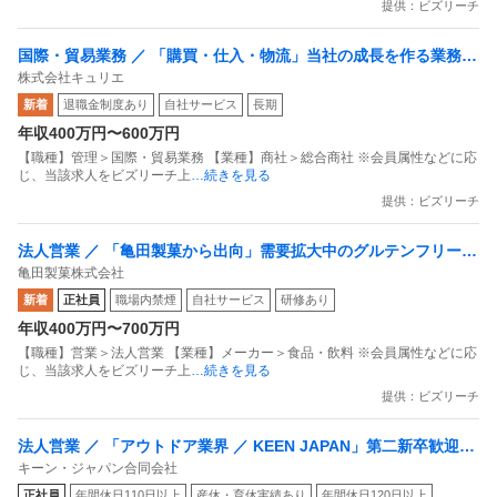
提供：ビズリーチ
国際・貿易業務 ／ 「購買・仕入・物流」当社の成長を作る業務で
株式会社キュリエ
す／仕入物流業務をお任せします！
新着
退職金制度あり
自社サービス
長期
年収400万円〜600万円
【職種】管理＞国際・貿易業務 【業種】商社＞総合商社 ※会員属性などに応
じ、当該求人をビズリーチ上
…続きを見る
提供：ビズリーチ
法人営業 ／ 「亀田製菓から出向」需要拡大中のグルテンフリー市
亀田製菓株式会社
場を開拓／米粉パンの新規開拓営業
新着
正社員
職場内禁煙
自社サービス
研修あり
年収400万円〜700万円
【職種】営業＞法人営業 【業種】メーカー＞食品・飲料 ※会員属性などに応
じ、当該求人をビズリーチ上
…続きを見る
提供：ビズリーチ
法人営業 ／ 「アウトドア業界 ／ KEEN JAPAN」第二新卒歓迎！
キーン・ジャパン合同会社
Amazon中心・売上／利益最大化を担うポジション！Market Plac
正社員
年間休日110日以上
産休・育休実績あり
年間休日120日以上