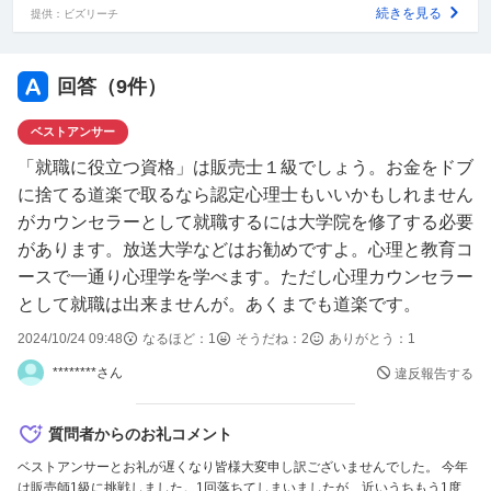
い資格でもいいです。
続きを見る
提供：ビズリーチ
よろしくお願いします。
回答（
9
件）
補足
自動車免許も持っています。 行政書士や司法書士、宅建など難易度の高い資
ベストアンサー
格は私の頭では難しいので、出来れば難易度の低い物があれば教えてくださ
「就職に役立つ資格」は販売士１級でしょう。お金をドブ
い。
に捨てる道楽で取るなら認定心理士もいいかもしれません
がカウンセラーとして就職するには大学院を修了する必要
があります。放送大学などはお勧めですよ。心理と教育コ
ースで一通り心理学を学べます。ただし心理カウンセラー
として就職は出来ませんが。あくまでも道楽です。
2024/10/24 09:48
なるほど：
1
そうだね：
2
ありがとう：
1
********さん
違反報告する
質問者からのお礼コメント
ベストアンサーとお礼が遅くなり皆様大変申し訳ございませんでした。 今年
は販売師1級に挑戦しました。1回落ちてしまいましたが、近いうちもう1度