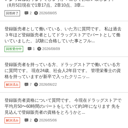
（8月5日現在で1章17点、2章10点、3章...
2
2026/08/05
回答終了
登録販売者として働いている、いた方に質問です。 私は過去
３年ほど登録販売者としてドラッグストアでパートとして働
いていました。 試験に合格していた事とフル...
1
2026/08/09
回答受付中
登録販売者を持っている方、ドラッグストアで働いている方
に質問です。 現在24歳、社会人2年目です。 管理栄養士の資
格を持っていますが新卒で入ったクリニッ...
7
2026/06/22
解決済み
登録販売者資格について質問です。 今現在ドラッグストアで
平均月50〜60時間のパートをしていて約3年になります 先を
見込んで登録販売者の資格をとろうかと...
2
2026/05/06
解決済み