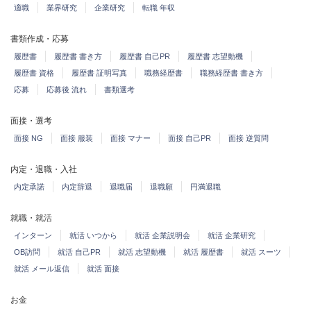
適職
業界研究
企業研究
転職 年収
書類作成・応募
履歴書
履歴書 書き方
履歴書 自己PR
履歴書 志望動機
履歴書 資格
履歴書 証明写真
職務経歴書
職務経歴書 書き方
応募
応募後 流れ
書類選考
面接・選考
面接 NG
面接 服装
面接 マナー
面接 自己PR
面接 逆質問
内定・退職・入社
内定承諾
内定辞退
退職届
退職願
円満退職
就職・就活
インターン
就活 いつから
就活 企業説明会
就活 企業研究
OB訪問
就活 自己PR
就活 志望動機
就活 履歴書
就活 スーツ
就活 メール返信
就活 面接
お金