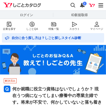
Yahoo!しごとカタログ
検索
通知数
i
ログイン
ID新規取得
企業を探す
しごとQA
特集一覧
スカウト
マイページ
自分に合う探し方は？しごと探しスタイル診断
解決済み
何か就職に役立つ資格はないでしょうか？ 現
在うつ病になってしまい療養中の専業主婦で
す。将来が不安で、何かしていないと落ち着き