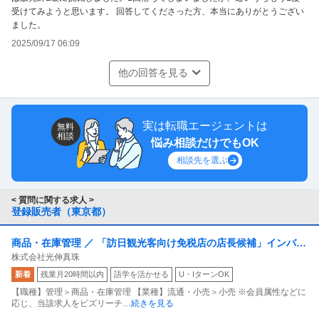
受けてみようと思います。 回答してくださった方、本当にありがとうござい
ました。
2025/09/17 06:09
他の回答を見る
実は転職エージェントは
無料
相談
悩み相談だけでもOK
相談先を選ぶ
< 質問に関する求人 >
登録販売者（東京都）
商品・在庫管理 ／ 「訪日観光客向け免税店の店長候補」インバウ
株式会社光伸真珠
ンド需要に応える店舗運営ポジション
新着
残業月20時間以内
語学を活かせる
U・IターンOK
【職種】管理＞商品・在庫管理 【業種】流通・小売＞小売 ※会員属性などに
応じ、当該求人をビズリーチ
…続きを見る