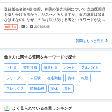
登録販売者第4章 毒薬、劇薬の販売規制について 当該医薬品
を譲り受ける者から、品名〜とありますが、薬の譲渡は禁止
なはずなのになぜこの法は譲り受ける者というワードがある
のでしょうか？
2
2026/08/05
解決済み
質問をもっと見る
働き方に関する質問をキーワードで探す
正社員
契約社員
派遣社員
パート
アルバイト
フリーター
未経験
在宅勤務
資格
転勤
フレックス
時短勤務
産休
育休
よく見られている企業ランキング