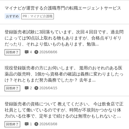
マイナビが運営する介護職専門の転職エージェントサービス
おすすめ
PR：マイナビ介護職
登録販売者試験に3回落ちています。次回４回目です。過去問
によっては90点以上取れる物もありますが、合格点ギリギリ
だったり、それより低いものもあります。勉強...
4
2026/08/06
回答終了
現役登録販売者の方にお伺いします。 濫用のおそれのある医
薬品の販売時、1個から資格者の確認は義務に変わりましたっ
け？それともまだ努力義務でしたか？ 去年ま...
2
2026/04/15
回答終了
登録販売者の資格について 教えてください。 今は飲食店で正
社員として働いているのですが、時間が不規則かつかなり体
力のいる仕事で、定年まで続けるのは無理かもしれないと思
い始めています。
1
2026/03/08
回答終了