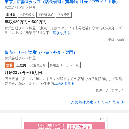
東京／店舗スタッフ（店長候補）賞与4か月分／プライム上場／残
株式会社グルメ杵屋
業月15H以下／新店オープン多数
正社員
未経験OK
交通費支給
学歴不問
年収420万円〜560万円
株式会社グルメ杵屋 【東京】店舗スタッフ（店長候補）◇賞与4か月分／プ
ライム上場／残業月15H以下
…続きを見る
提供：doda
販売・サービス業（小売・外食・専門）
株式会社グルメ杵屋
新着
正社員
交通費支給
昇給あり
シフト制
月給23万円〜35万円
店長候補：グルメ杵屋レストランが経営する各店舗での店長候補として運営
業務をお願いします。 ▼仕事内
…続きを見る
提供：タッチマッチ
この条件の求人をもっと見る