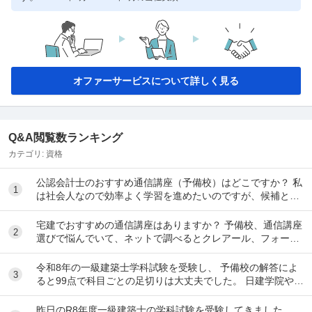
オファーサービスについて詳しく見る
Q&A閲覧数ランキング
カテゴリ:
資格
公認会計士のおすすめ通信講座（予備校）はどこですか？ 私
1
は社会人なので効率よく学習を進めたいのですが、候補とし
てはクレアール、LEC、CPA会計学院、大原...
宅建でおすすめの通信講座はありますか？ 予備校、通信講座
2
選びで悩んでいて、ネットで調べるとクレアール、フォーサ
イト、スタディング、TACなど色々出てきて...
令和8年の一級建築士学科試験を受験し、 予備校の解答によ
3
ると99点で科目ごとの足切りは大丈夫でした。 日建学院やX
によると合格最低点予想が高くなると言われ...
昨日のR8年度一級建築士の学科試験を受験してきました。