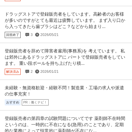
ドラッグストアで登録販売者をしています。高齢者のお客様
が多いのですがとても最近は疲弊しています。 まず入り口か
ら入ってきたら歯ブラシはどこ？などから始まり...
3
2026/05/21
回答終了
登録販売者を辞めて障害者雇用(事務系)を 考えています。 私
は郊外にあるドラッグストアに パートで登録販売者をしてい
ます。 重い段ボールを持ち上げたり積...
2
2026/01/21
解決済み
未経験・無資格歓迎・経験不問！製造業・工場の求人や派遣
の仕事充実！
おすすめ
PR：働くナビ！
登録販売者の第四章の試験問題についてです 薬剤師不在時間
というのは、一時的に不在になる(急用).のことであり、定期
的な業務によって恒常的に薬剤師が不在にな...