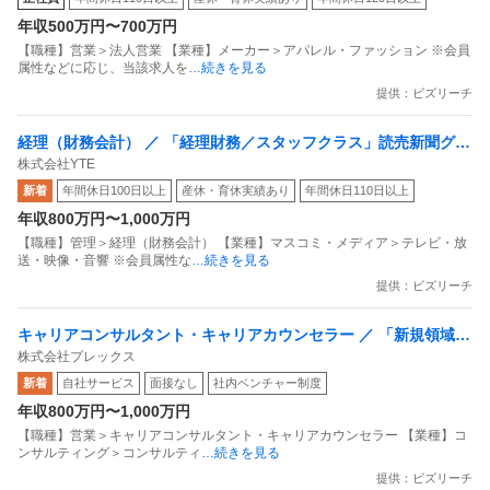
e Sr.Specialist募集
年収500万円〜700万円
【職種】営業＞法人営業 【業種】メーカー＞アパレル・ファッション ※会員
属性などに応じ、当該求人を
…続きを見る
提供：ビズリーチ
経理（財務会計） ／ 「経理財務／スタッフクラス」読売新聞グル
株式会社YTE
ープ×読売テレビグループの安定基盤／10時〜18時勤務／年休123
新着
年間休日100日以上
産休・育休実績あり
年間休日110日以上
日／テレワーク／時差出勤制度あり／「コナン」等を手掛けるエ
年収800万円〜1,000万円
ンタメ総合企業
【職種】管理＞経理（財務会計） 【業種】マスコミ・メディア＞テレビ・放
送・映像・音響 ※会員属性な
…続きを見る
提供：ビズリーチ
キャリアコンサルタント・キャリアカウンセラー ／ 「新規領域立
株式会社プレックス
ち上げ」製造人材紹介のRA／CA両面キャリアアドバイザー
新着
自社サービス
面接なし
社内ベンチャー制度
年収800万円〜1,000万円
【職種】営業＞キャリアコンサルタント・キャリアカウンセラー 【業種】コ
ンサルティング＞コンサルティ
…続きを見る
提供：ビズリーチ