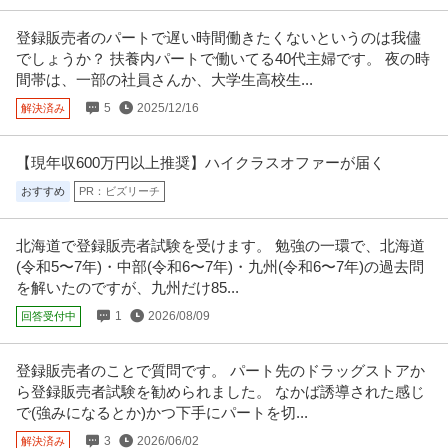
登録販売者のパートで遅い時間働きたくないというのは我儘
でしょうか？ 扶養内パートで働いてる40代主婦です。 夜の時
間帯は、一部の社員さんか、大学生高校生...
5
2025/12/16
解決済み
【現年収600万円以上推奨】ハイクラスオファーが届く
おすすめ
PR：ビズリーチ
北海道で登録販売者試験を受けます。 勉強の一環で、北海道
(令和5〜7年)・中部(令和6〜7年)・九州(令和6〜7年)の過去問
を解いたのですが、九州だけ85...
1
2026/08/09
回答受付中
登録販売者のことで質問です。 パート先のドラッグストアか
ら登録販売者試験を勧められました。 なかば誘導された感じ
で(強みになるとか)かつ下手にパートを切...
3
2026/06/02
解決済み