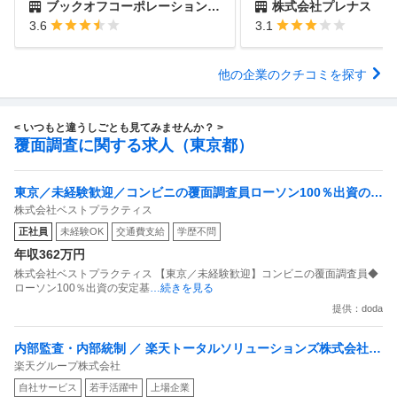
ブックオフコーポレーション株式会社
株式会社プレナス
3.6
3.1
他の企業のクチコミを探す
< いつもと違うしごとも見てみませんか？ >
覆面調査に関する求人（東京都）
東京／未経験歓迎／コンビニの覆面調査員ローソン100％出資の安
株式会社ベストプラクティス
定基盤／月５日在宅／残業月10時間
正社員
未経験OK
交通費支給
学歴不問
年収362万円
株式会社ベストプラクティス 【東京／未経験歓迎】コンビニの覆面調査員◆
ローソン100％出資の安定基
…続きを見る
提供：doda
内部監査・内部統制 ／ 楽天トータルソリューションズ株式会社
楽天グループ株式会社
戦略事業コンプライアンス支援部 業務統制支援課：ショップコン
自社サービス
若手活躍中
上場企業
プライアンス推進担当（SBCSD）