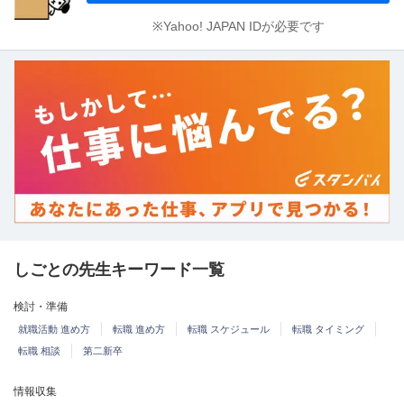
※Yahoo! JAPAN IDが必要です
しごとの先生キーワード一覧
検討・準備
就職活動 進め方
転職 進め方
転職 スケジュール
転職 タイミング
転職 相談
第二新卒
情報収集