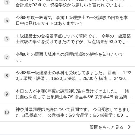
4
合計点が92点で、資格学校から厳しいと言われています。 製
図の準備は始めるべきでしょうか？ ちな...
令和8年度一級電気工事施工管理技士の一次試験の回答を本
5
日中に見れるサイトはありますか？
１級建築士の合格基準点について質問です。 今年の１級建築
6
士試験の学科を受けてきたのですが、採点結果が93点でし
た。 各予備校の予想される合格基準点は N...
令和8年の関西広域連合の調理師試験の解答を知りたいで
7
す。
令和8年一級建築士の学科を受験してきました。 計画 … 12/2
8
0点 環境・設備 … 16/20点 法規 … 25/30点 構造 … 24/30点
...
本日友人が令和8年度の調理師試験を受けてきました。 一緒
9
に自己採点して 公衆衛生学7/9 食品学5/6 栄養学4/9 食品衛生
学8/15 調理理論9/17 食文
神奈川県調理師免許について質問です。 今日受験してきまし
10
た 自己採点で、 公衆衛生：5/9 食品学：6/6 栄養学：8/9 食
品衛生：10/15 調理理...
質問をもっと見る