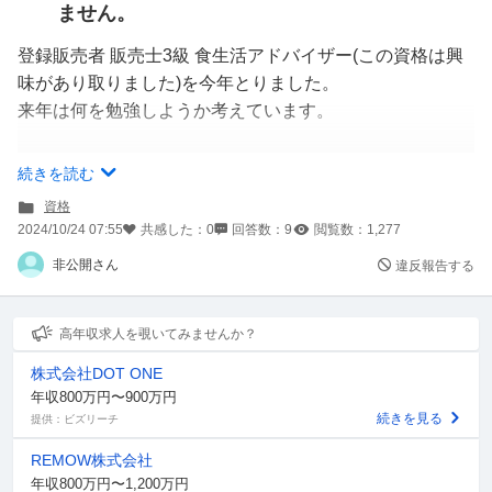
ません。
登録販売者 販売士3級 食生活アドバイザー(この資格は興
味があり取りました)を今年とりました。
来年は何を勉強しようか考えています。
自分のためにも心理学を勉強してみようか、通信制の大学
続きを読む
へ行って認定心理士の資格を取ろうか(短大卒の為2年で卒
資格
業出来ます。)
2024/10/24 07:55
共感した：
0
回答数：
9
閲覧数：
1,277
でもネットで検索すると認定心理士は無駄と書いてありま
非公開さん
違反報告する
すし、悩んでいます。
医師からは休むように言われていますが、家にいると不安
高年収求人を覗いてみませんか？
が強くなったり、横になっていると調子がもっと悪くなる
株式会社DOT ONE
ような気がします。
年収800万円〜900万円
続きを見る
提供：ビズリーチ
皆さまオススメの資格を教えてください。
REMOW株式会社
就職に役立たなくても、履歴書に書いておくと好感度の高
年収800万円〜1,200万円