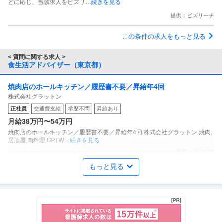
どに応じ、当該求人をビズリ
…続きを見る
提供：ビズリーチ
この条件の求人をもっと見る
< 質問に関する求人 >
食生活アドバイザー（東京都）
焼肉店のホールキッチン／履歴書不要／昇給年4回
株式会社グラットン
正社員
交通費支給
学歴不問
昇給あり
月給38万円〜54万円
焼肉店のホールキッチン／履歴書不要／昇給年4回 株式会社グラットン 焼肉,
居酒屋,肉料理 GPTW
…続きを見る
提供：グルスタ
もっと見る
スーパーのレジ販売スタッフ／週2日から／ビオラル有明ガーデン
株式会社ライフコーポレーション
店／パート求人／社員や先輩の丁寧な指導で未経験でも安心！レ
新着
パート・アルバイト
未経験OK
交通費支給
18時前退社
ジ販売スタッフ募集！
時給1,400円
給与： 時給1400円~ 仕事内容： 2023年6月にオープンしたばかり！手当や従