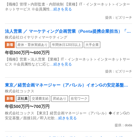
【職種】管理＞内部監査・内部統制 【業種】IT・インターネット＞インター
ネットサービス ※会員属性
…続きを見る
提供：ビズリーチ
法人営業 ／ マーケティング企画営業（Ponta提携企業担当）「国
株式会社ロイヤリティマーケティング
内最大級の共通ポイントサービスを展開／無駄のない消費社会を
新着
産休・育休実績あり
年間休日120日以上
大手企業
目指すデータマーケティングカンパニー」
年収500万円〜600万円
【職種】営業＞法人営業 【業種】IT・インターネット＞インターネットサー
ビス ※会員属性などに応じ
…続きを見る
提供：ビズリーチ
東京／経営企画マネージャー（アパレル）イオンGの安定基盤／
株式会社コックス
面接1回／即入社歓迎
新着
正社員
交通費支給
昇給あり
在宅ワーク
年収500万円〜700万円
株式会社コックス 【東京】経営企画マネージャー（アパレル）◆イオンGの
安定基盤／面接1回／即入社歓
…続きを見る
提供：doda