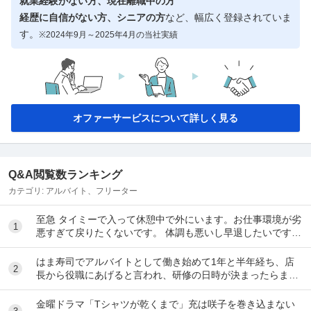
就業経験がない方、現在離職中の方
経歴に自信がない方、シニアの方
など、幅広く登録されていま
す。
※2024年9月～2025年4月の当社実績
オファーサービスについて詳しく見る
Q&A閲覧数ランキング
カテゴリ:
アルバイト、フリーター
至急 タイミーで入って休憩中で外にいます。お仕事環境が劣
1
悪すぎて戻りたくないです。 体調も悪いし早退したいです。
電話したのですが通話中で一生繋がらなくて...
はま寿司でアルバイトとして働き始めて1年と半年経ち、店
2
長から役職にあげると言われ、研修の日時が決まったらまた
伝えると言われて1ヶ月が経ちました。 自分は心...
金曜ドラマ「Tシャツが乾くまで」充は咲子を巻き込まない