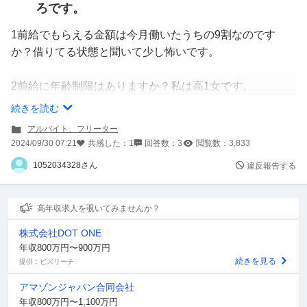
ろです。
1前給でもらえる金額は今月働いたうちの9割なのです
か？借りてる状態と聞いて少し怖いです。
2前給に年齢制限はありますか？私は高1女です。
続きを読む
3いつ前給は振り込まれますか？
アルバイト、フリーター
2024/09/30 07:21
共感した：
1
回答数：
3
閲覧数：
3,833
4前給の申請をすることで何かめんどくさくなること（確
1052034328さん
違反報告する
定申告など）はありますか？
5前給制度はあまり使わないほうが良いですか？
高年収求人を覗いてみませんか？
株式会社DOT ONE
年収800万円〜900万円
続きを見る
提供：ビズリーチ
アマゾンジャパン合同会社
年収800万円〜1,100万円