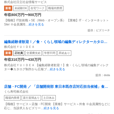
株式会社日立社会情報サービス
ア（官公庁系業務システム）在宅可／日立G／キャリアUP
新着
未経験OK
在宅ワーク
職場内禁煙
年収800万円〜900万円
【職種】IT技術職＞SE（Web・オープン系） 【業種】IT・インターネット＞
SIer ※会員属性
…続きを見る
提供：ビズリーチ
編集経験者歓迎！／食・くらし領域の編集ディレクターカタログ
株式会社ＹＵＩＤＥＡ
制作から広報ブランディング／在宅可
新着
正社員
交通費支給
学歴不問
昇給あり
年収310万円〜430万円
株式会社ＹＵＩＤＥＡ 【編集経験者歓迎！】食・くらし領域の編集ディレク
ター◆カタログ制作から広報ブ
…続きを見る
提供：doda
店舗・FC開発 ／ 「店舗開発部 東日本既存店対応担当候補」食×
くら寿司株式会社
エンターテイメントの先駆者”くら寿司”
職場内禁煙
直行直帰あり
土日休み
【職種】サービス＞店舗・FC開発 【業種】サービス＞外食 ※会員属性などに
応じ、当該求人をビズリー
…続きを見る