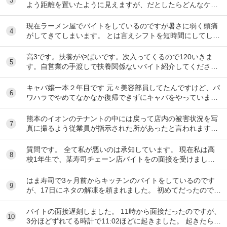
3
よう距離を置いたように見えますが、だとしたらどんなケー
スが考えられますか？ ①大恩人を一人で養わな...
現在ラーメン屋でバイトをしているのですが暑さに弱く頭痛
4
がしてきてしまいます。 とは言えシフトを短時間にしてしま
うとあまり稼げないのでバイトを変えたいと思っ...
高3です。扶養がやばいです。次入ってくるので120いきま
5
す。自営業の手渡しで扶養関係ないバイト紹介してくださ
い。大阪市です
キャバ嬢一本２年目です 元々美容部員してたんですけど、パ
6
ワハラでやめてなかなか復帰できずにキャバをやっています
昼間の仕事復帰したいのですが、またパワハラ...
熊本のイオンのテナントの中には戻って店内の被害状況を写
7
真に撮るよう従業員が指示された所があったと言われます。
事実ですか。テナント名は分かりますか。
質問です。 全て私が悪いのは承知しています。 現在私は高
8
校1年生で、某寿司チェーン店バイトをの面接を受けまし
た。面接をし、その場で採用をもらいました。そし...
はま寿司で3ヶ月前からキッチンのバイトをしているのです
9
が、17日にネタの解凍を頼まれました。 初めてだったのです
が、ネタを出し冷蔵庫にいれてる時に、こんな...
バイトの面接遅刻しました。 11時から面接だったのですが、
10
3分ほどずれてる時計で11:02ほどに起きました。 起きたらス