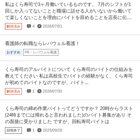
私はくら寿司で3ヶ月働いているものです。 7月のシフトが1
回しか入ってないことと職場に話せる人がいないから働いて
て楽しくないことを理由にバイトを辞めることを店長に伝え
ました。
4
2026/07/01
解決済み
看護師の転職ならレバウェル看護！
おすすめ
PR：レバウェル看護
くら寿司のアルバイトについて くら寿司のバイトの仕組みを
教えてください 私は高校生でバイトの経験がなく、くら寿司
が初めてのバイトなのですが、バイト...
1
2026/07/30
解決済み
くら寿司の締め作業バイトってどうですか？ 20時からラスト
(24時までには帰れると言われました)のバイト募集があり そ
の面接に受かりました ですが、回転寿司バイトは
1
2025/09/28
回答終了