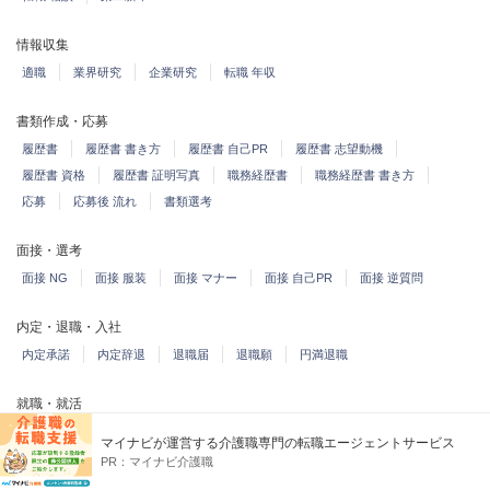
情報収集
適職
業界研究
企業研究
転職 年収
書類作成・応募
履歴書
履歴書 書き方
履歴書 自己PR
履歴書 志望動機
履歴書 資格
履歴書 証明写真
職務経歴書
職務経歴書 書き方
応募
応募後 流れ
書類選考
面接・選考
面接 NG
面接 服装
面接 マナー
面接 自己PR
面接 逆質問
内定・退職・入社
内定承諾
内定辞退
退職届
退職願
円満退職
就職・就活
インターン
就活 いつから
就活 企業説明会
就活 企業研究
マイナビが運営する介護職専門の転職エージェントサービス
OB訪問
就活 自己PR
就活 志望動機
就活 履歴書
就活 スーツ
PR：
マイナビ介護職
就活 メール返信
就活 面接