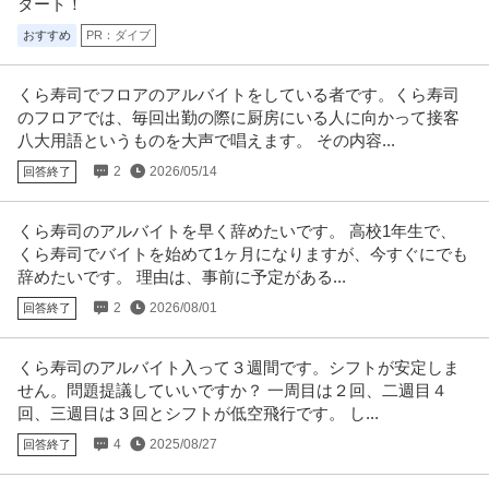
タート！
おすすめ
PR：ダイブ
くら寿司でフロアのアルバイトをしている者です。くら寿司
のフロアでは、毎回出勤の際に厨房にいる人に向かって接客
八大用語というものを大声で唱えます。 その内容...
2
2026/05/14
回答終了
くら寿司のアルバイトを早く辞めたいです。 高校1年生で、
くら寿司でバイトを始めて1ヶ月になりますが、今すぐにでも
辞めたいです。 理由は、事前に予定がある...
2
2026/08/01
回答終了
くら寿司のアルバイト入って３週間です。シフトが安定しま
せん。問題提議していいですか？ 一周目は２回、二週目４
回、三週目は３回とシフトが低空飛行です。 し...
4
2025/08/27
回答終了