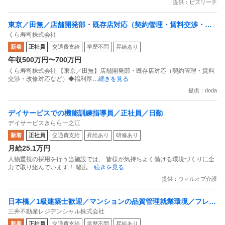
提供：ビズリーチ
東京／田無／店舗開発部・既存店対応（契約管理・賃料交渉・改
くら寿司株式会社
修対応など）福利厚生充実
新着
正社員
交通費支給
学歴不問
昇給あり
年収500万円〜700万円
くら寿司株式会社 【東京／田無】店舗開発部・既存店対応（契約管理・賃料
交渉・改修対応など）◆福利厚
…続きを見る
提供：doda
デイサービスでの機能訓練指導員／正社員／日勤
デイサービスきらら一之江
新着
正社員
交通費支給
昇給あり
研修あり
月給25.1万円
人物重視の採用を行う当施設では、 皆様が気持ちよく働ける環境づくりに全
力で取り組んでいます！ 幅広
…続きを見る
提供：ウィルオブ介護
日本橋／1級建築士歓迎／マンションの品質管理就業環境／フレッ
三井不動産レジデンシャル株式会社
クス／週2リモート／残業10h程
新着
正社員
交通費支給
学歴不問
昇給あり