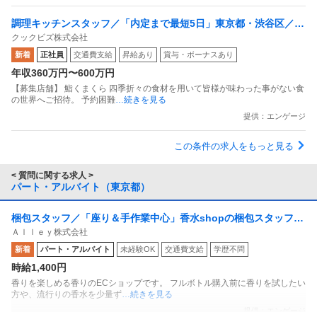
調理キッチンスタッフ／「内定まで最短5日」東京都・渋谷区／調
クックビズ株式会社
理・キッチンスタッフ／月給30万～50万円
新着
正社員
交通費支給
昇給あり
賞与・ボーナスあり
年収360万円〜600万円
【募集店舗】 鮨くまくら 四季折々の食材を用いて皆様が味わった事がない食
の世界へご招待。 予約困難
…続きを見る
提供：エンゲージ
この条件の求人をもっと見る
< 質問に関する求人 >
パート・アルバイト（東京都）
梱包スタッフ／「座り＆手作業中心」香水shopの梱包スタッフ
Ａｌｌｅｙ株式会社
副業OK 週1日からOK 1日1時間からOK
新着
パート・アルバイト
未経験OK
交通費支給
学歴不問
時給1,400円
香りを楽しめる香りのECショップです。 フルボトル購入前に香りを試したい
方や、流行りの香水を少量ず
…続きを見る
提供：エンゲージ