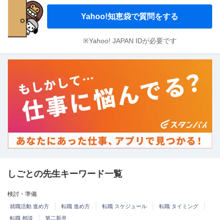
Yahoo!知恵袋で質問をする
※Yahoo! JAPAN IDが必要です
しごとの先生キーワード一覧
検討・準備
就職活動 進め方
転職 進め方
転職 スケジュール
転職 タイミング
転職 相談
第二新卒