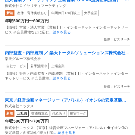
株式会社ロイヤリティマーケティング
内最大級の共通ポイントサービスを展開／無駄のない消費社会を
新着
産休・育休実績あり
年間休日120日以上
大手企業
目指すデータマーケティングカンパニー」
年収500万円〜600万円
【職種】営業＞法人営業 【業種】IT・インターネット＞インターネットサー
ビス ※会員属性などに応じ
…続きを見る
提供：ビズリーチ
内部監査・内部統制 ／ 楽天トータルソリューションズ株式会社
楽天グループ株式会社
戦略事業コンプライアンス支援部 業務統制支援課：ショップコン
自社サービス
若手活躍中
上場企業
プライアンス推進担当（SBCSD）
【職種】管理＞内部監査・内部統制 【業種】IT・インターネット＞インター
ネットサービス ※会員属性
…続きを見る
提供：ビズリーチ
東京／経営企画マネージャー（アパレル）イオンGの安定基盤／
株式会社コックス
面接1回／即入社歓迎
新着
正社員
交通費支給
昇給あり
在宅ワーク
年収500万円〜700万円
株式会社コックス 【東京】経営企画マネージャー（アパレル）◆イオンGの
安定基盤／面接1回／即入社歓
…続きを見る