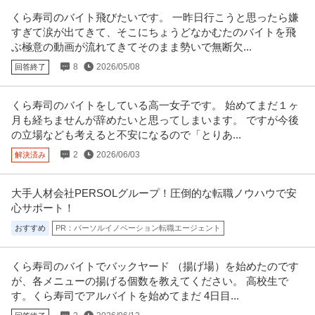
女性のリーダーを中心に営業しています♪マニュアルがしっかり確立している
くら寿司のバイト飛びたいです。 一昨日行こうと思ったら嫌
ので未経験でも安心★「自信が
…続きを見る
すぎて涙が出てきて、そこにちょうどなかむたのバイトを飛
提供：バイトル
ぶ極意の動画が流れてきてそのまま勢いで無断欠...
8
2026/05/08
回答終了
この条件の求人をもっと見る
くら寿司のバイトをしている高一女子です。 始めてまだ１ヶ
月も経ちませんが辞めたいと思ってしまいます。 ですが今後
の立場なども考えると不安になるので「とりあ...
2
2026/06/03
解決済み
大手人材会社PERSOLグループ！圧倒的な転職ノウハウで安
心サポート！
おすすめ
PR：パーソルイノベーション転職エージェント
くら寿司のバイトでバックヤード （揚げ場）を始めたのです
が、各メニューの揚げる個数を教えてください。 高校生で
す。くら寿司でアルバイトを始めてまだ 4日目...