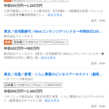
年収920万円〜1,200万円
三井不動産レジデンシャル株式会社 【日本橋】＜1級建築士歓迎＞マンショ
ンの品質管理◆就業環境フレッ
…続きを見る
提供：doda
東京／在宅勤務可／Webコンテンツディレクター年間休日125日
株式会社ＹＵＩＤＥＡ
／幅広い制作物を経験できる
新着
正社員
交通費支給
学歴不問
昇給あり
年収420万円〜580万円
株式会社ＹＵＩＤＥＡ 【東京／在宅勤務可】Webコンテンツディレクター◆
年間休日125日／幅広い制
…続きを見る
提供：doda
東京／目黒／家電・くらし事業のビジネスアーキテクト（顧客接
パナソニック株式会社
点のサービスと技術の繋ぎ込み・基盤構築）
正社員
交通費支給
昇給あり
職場内禁煙
年収850万円〜1,300万円
パナソニック株式会社 【東京/目黒】家電・くらし事業のビジネスアーキテク
ト（顧客接点のサービスと技
…続きを見る
提供：doda