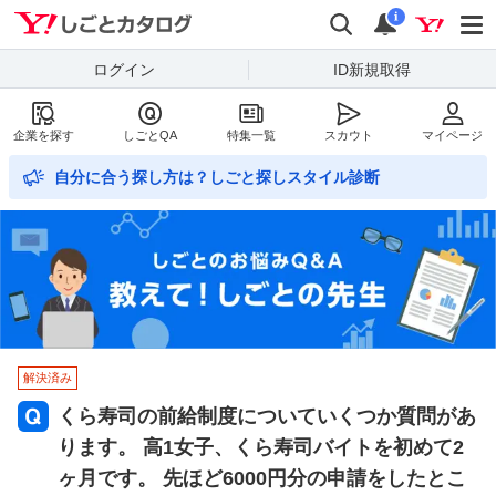
Yahoo!しごとカタログ
検索
通知数
i
ログイン
ID新規取得
企業を探す
しごとQA
特集一覧
スカウト
マイページ
自分に合う探し方は？しごと探しスタイル診断
解決済み
くら寿司の前給制度についていくつか質問があ
ります。 高1女子、くら寿司バイトを初めて2
ヶ月です。 先ほど6000円分の申請をしたとこ