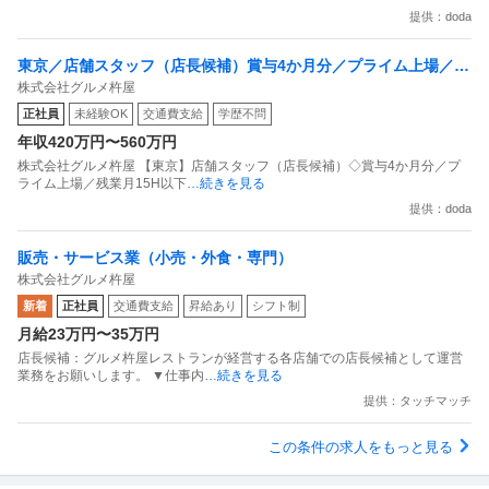
提供：doda
東京／店舗スタッフ（店長候補）賞与4か月分／プライム上場／残
株式会社グルメ杵屋
業月15H以下／新店オープン多数
正社員
未経験OK
交通費支給
学歴不問
年収420万円〜560万円
株式会社グルメ杵屋 【東京】店舗スタッフ（店長候補）◇賞与4か月分／プ
ライム上場／残業月15H以下
…続きを見る
提供：doda
販売・サービス業（小売・外食・専門）
株式会社グルメ杵屋
新着
正社員
交通費支給
昇給あり
シフト制
月給23万円〜35万円
店長候補：グルメ杵屋レストランが経営する各店舗での店長候補として運営
業務をお願いします。 ▼仕事内
…続きを見る
提供：タッチマッチ
この条件の求人をもっと見る