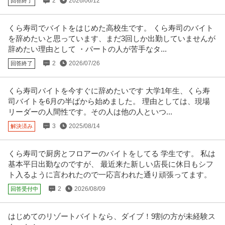
2
2026/06/12
回答終了
くら寿司でバイトをはじめた高校生です。 くら寿司のバイト
を辞めたいと思っています、まだ3回しか出勤していませんが
辞めたい理由として ・パートの人が苦手なタ...
2
2026/07/26
回答終了
くら寿司バイトを今すぐに辞めたいです 大学1年生、くら寿
司バイトを6月の半ばから始めました。 理由としては、現場
リーダーの人間性です。その人は他の人といつ...
3
2025/08/14
解決済み
くら寿司で厨房とフロアーのバイトをしてる 学生です。 私は
基本平日出勤なのですが、 最近来た新しい店長に休日もシフ
ト入るように言われたので一応言われた通り頑張ってます。
2
2026/08/09
回答受付中
はじめてのリゾートバイトなら、ダイブ！9割の方が未経験ス