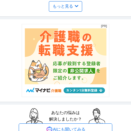
もっと見る
採用率99%／日勤・夜勤アリ／副業もOK／不定期勤務OK／やる
株式会社ピアレス
気さえあればどなたでも即採用です
パート・アルバイト
未経験OK
交通費支給
学歴不問
日給1万円〜1.5万円
交通誘導警備 ★業績好調によりスタッフ大量募集中★ ピアレスの警備は…
年齢・経験不問／高収入／即
…続きを見る
提供：セキュリティワーク
ホールスタッフ／人気ラーメン店 ホール！週1・3h～OK！／らあ
グロービート・ジャパン株式会社
めん花月嵐 デックス東京ビーチ店
新着
パート・アルバイト
未経験OK
交通費支給
学歴不問
月給24万円
―――――――――――――― この仕事のおすすめポイント！ ――――――
―――――――― ・らあめ
…続きを見る
提供：エンゲージ
あなたの悩みは
警備員 大人気／夏のイベント案件も盛り沢山／自由シフト制！週
解決しましたか？
シンテイ警備株式会社 松戸支社 北千住・竹ノ塚・梅島(イベント-2)エリア/A3
払いもOK／毎週水曜日がお給料日最短翌日面接OK！応募後に届
203200113
新着
パート・アルバイト
未経験OK
交通費支給
学歴不問
くURLから面接日時を選んでね交通費全額支給なので遠方の方も
AIにも聞いてみる