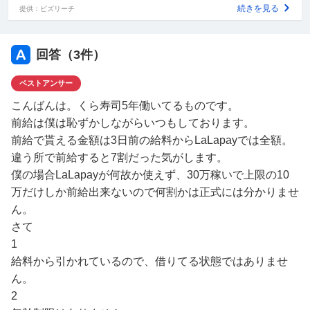
続きを見る
提供：ビズリーチ
回答（
3
件）
ベストアンサー
こんばんは。くら寿司5年働いてるものです。
前給は僕は恥ずかしながらいつもしております。
前給で貰える金額は3日前の給料からLaLapayでは全額。
違う所で前給すると7割だった気がします。
僕の場合LaLapayが何故か使えず、30万稼いで上限の10
万だけしか前給出来ないので何割かは正式には分かりませ
ん。
さて
1
給料から引かれているので、借りてる状態ではありませ
ん。
2