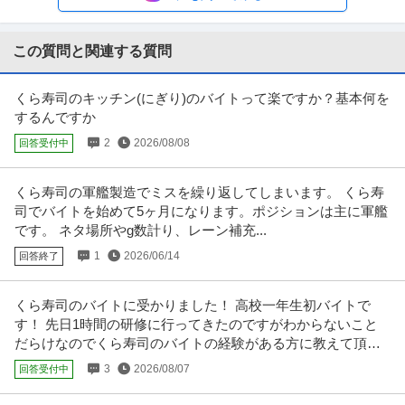
日給1万円〜1.1万円
問題なし！未経験歓迎 ／ 警備スタッフ
【仕事内容】 ＊……＊……＊……＊… 弊社は未経験スタート9割以上で 始め
やすい＆続けやすい♪ 今
…続きを見る
この質問と関連する質問
提供：ヒバライドットコム
くら寿司のキッチン(にぎり)のバイトって楽ですか？基本何を
労務事務 月80時間自由シフト フルフレックス リモート可 主婦活
するんですか
Takeoffer会計事務所
躍中
2
2026/08/08
回答受付中
パート・アルバイト
主婦・主夫歓迎
シフト自由
シフト制
時給1,300円〜1,600円
労働・社会保険手続業務全般をお任せします。 【具体的には】 ■給与計算業
くら寿司の軍艦製造でミスを繰り返してしまいます。 くら寿
務（マネーフォワード給与、
…続きを見る
司でバイトを始めて5ヶ月になります。ポジションは主に軍艦
提供：アカナビ
です。 ネタ場所やg数計り、レーン補充...
1
2026/06/14
回答終了
イベントスタッフ／キャンペーンスタッフ／案内・受付
iLs合同会社
くら寿司のバイトに受かりました！ 高校一年生初バイトで
新着
パート・アルバイト
未経験OK
交通費支給
学歴不問
す！ 先日1時間の研修に行ってきたのですがわからないこと
時給1,700円〜2,300円
だらけなのでくら寿司のバイトの経験がある方に教えて頂き
【安心】 現場には同社スタッフ最低2名以上、1名の現場はありません！ 【安
たいです。
心】 新幹線利用や宿泊の
…続きを見る
3
2026/08/07
回答受付中
提供：iLs合同会社