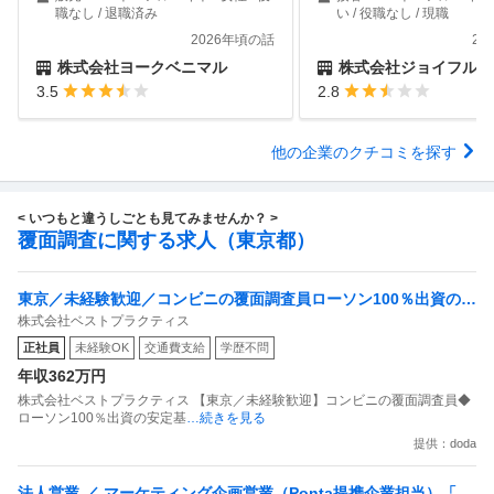
職なし / 退職済み
い / 役職なし / 現職
2026年頃の話
20
株式会社ヨークベニマル
株式会社ジョイフル
3.5
2.8
他の企業のクチコミを探す
< いつもと違うしごとも見てみませんか？ >
覆面調査に関する求人（東京都）
東京／未経験歓迎／コンビニの覆面調査員ローソン100％出資の安
株式会社ベストプラクティス
定基盤／月５日在宅／残業月10時間
正社員
未経験OK
交通費支給
学歴不問
年収362万円
株式会社ベストプラクティス 【東京／未経験歓迎】コンビニの覆面調査員◆
ローソン100％出資の安定基
…続きを見る
提供：doda
法人営業 ／ マーケティング企画営業（Ponta提携企業担当）「国