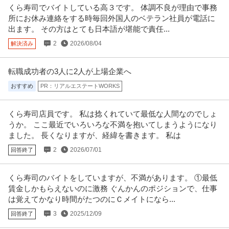
くら寿司でバイトしている高３です。 体調不良が理由で事務
自転車修理メンテナンススタッフ／時給1600円-／社員登用あり／
所にお休み連絡をする時毎回外国人のベテラン社員が電話に
株式会社ドクターペダル
接客なし
出ます。 その方はとても日本語が堪能で責任...
新着
パート・アルバイト
交通費支給
学歴不問
シフト制
2
2026/08/04
解決済み
時給1,600円
即戦力となる経験者の方のみの募集となります。 街中でよく⾒かけるシェア
サイクル☆ 勝どき駅近くの倉
…続きを見る
転職成功者の3人に2人が上場企業へ
提供：エンゲージ
おすすめ
PR：リアルエステートWORKS
コールセンター／サービスエリアや渋滞情報などの問合せ対応
アルティウスリンク株式会社
くら寿司店員です。 私は捻くれていて最低な人間なのでしょ
新着
パート・アルバイト・契約社員
未経験OK
交通費支給
昇給あり
うか。 ここ最近でいろいろな不満を抱いてしまうようになり
ました。 長くなりますが、経緯を書きます。 私は
時給1,750円
推したいポイント ★プライベート時間も充実！ ゆっくり午後出社♪週4日勤務
2
2026/07/01
回答終了
～OK ★お昼から出社で
…続きを見る
提供：ジョブミーツ
くら寿司のバイトをしていますが、不満があります。 ①最低
賃金しかもらえないのに激務 ぐんかんのポジションで、仕事
ナイトワーク関連
は覚えてかなり時間がたつのにＣメイトになら...
Altair
新着
パート・アルバイト
未経験OK
学歴不問
昇給あり
3
2025/12/09
回答終了
日給2.5万円