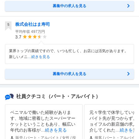
募集中の求人を見る
株式会社はま寿司
5
平均年収
497万円
3.7
業界トップの業績ですので、いつも忙しく、お店には活気があります。
新しいメニ
…続きを見る
募集中の求人を見る
社員クチコミ
（パート・アルバイト）
ベニマルで働いた経験がありま
元々学生で休学していた
す、地域に密着したスーパーマー
バイト先が見つからず、
ケットということもあり、幅広い
ョイフルの新店舗の求人
年代のお客様が
…
続きを見る
介してくれた
…
続きを見
販売 / パート・アルバイト / 女性 / 役
接客 / パート・アルバイト 