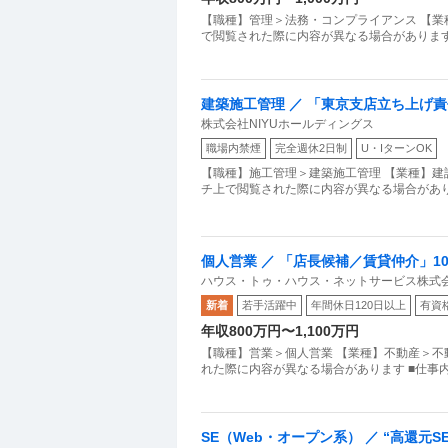
【職種】管理＞法務・コンプライアンス 【業
で閲覧された際に内容が異なる場合がありま
建築施工管理 ／ 「東京支店立ち上げ
株式会社NIYUホールディングス
「創業の武器」へ／年収1000万可／完
職場内禁煙
完全週休2日制
U・IターンOK
【職種】施工管理＞建築施工管理 【業種】建
チ上で閲覧された際に内容が異なる場合があります
個人営業 ／ 「店長候補／賃貸仲介」1
ハウス・トゥ・ハウス・ネットサービス株式
以上
新着
若手活躍中
年間休日120日以上
有資
年収800万円〜1,100万円
【職種】営業＞個人営業 【業種】不動産＞不
れた際に内容が異なる場合があります ■仕事
SE（Web・オープン系） ／ “高還元