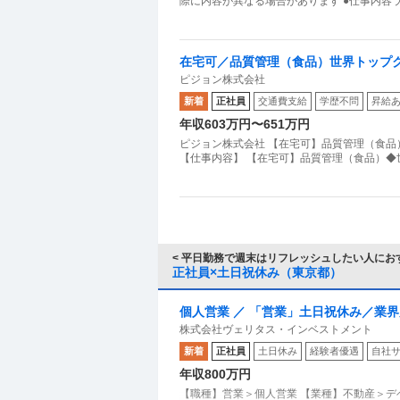
際
在宅可／品質管理（食品）世界トップ
ピジョン株式会社
新着
正社員
交通費支給
学歴不問
昇給
年収603万円〜651万円
ピジョン株式会社 【在宅可】品質管理（食
【仕事内容】 【在宅可】品質管理（食品）
< 平日勤務で週末はリフレッシュしたい人におす
正社員×土日祝休み（東京都）
個人営業 ／ 「営業」土日祝休み／業界
株式会社ヴェリタス・インベストメント
新着
正社員
土日休み
経験者優遇
自社
年収800万円
【職種】営業＞個人営業 【業種】不動産＞デ