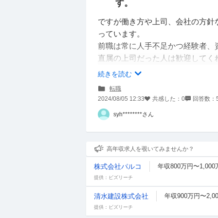
す。
ですが働き方や上司、会社の方針
っています。
前職は常に人手不足かつ経験者、
直属の上司だった人は歓迎してく
謎でもしかしたら落とされるかも
続きを読む
転職
退職してから仕事に関連した資格
2024/08/05 12:33
共感した：
0
回答数：
え他社を受けたとしても転職後の
syh********さん
合は在籍していた頃の年収にされ
今が著しく高いわけではなく、か
高年収求人を覗いてみませんか？
正直他社でも通用するくらいの資
株式会社パルコ
年収800万円〜1,00
を繰り返したくないので雰囲気が
提供：ビズリーチ
こればかりは会社によると思いま
にはどうなるのが多いのかを知り
清水建設株式会社
年収900万円〜2,0
提供：ビズリーチ