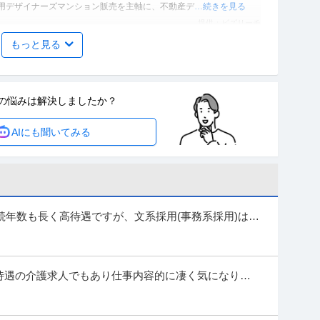
資用デザイナーズマンション販売を主軸に、不動産デ
…続きを見る
提供：ビズリーチ
もっと見る
ングマネージャー」「たべっ子どうぶつ」でお馴染みのお菓
コーン」「アスパラガス」などのロングセラー商品を製造／
サービス
」（株式会社ギンビス）
の悩みは
解決しましたか？
メーカー＞食品・飲料 ※会員属性などに応じ、当該求人をビズリー
AIにも聞いてみる
ります 【あの頃も今も愛され続けるために。私たち
…続きを見る
提供：ビズリーチ
・測量士補・測量助手」最新ドローン・3Dレーザースキャ
90年の強固なグループ基盤／京都・丸太町駅徒歩1分／完
年数も長く高待遇ですが、文系採用(事務系採用)は殆
のところ、文系が大手一流企業に入るの...
種】士業＞その他 ※会員属性などに応じ、当該求人をビズリーチ上
す ※当求人は、ひかり司法書士法人にて採用後、「
…続きを見る
️ 高待遇の介護求人でもあり仕事内容的に凄く気になり応
提供：ビズリーチ
ぼ全施設を求人掛けているような…
所長・所長候補）／転勤なし／完全週休2日（土日祝）・年