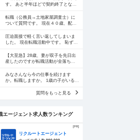
ので、一応、復帰さ...
す。 あと半年ほどで契約終了となる
ので転職活動中てす。 契約終了まで
働くか迷いましたが、転職するなら
転職（公務員→土地家屋調査士）に
早いほうが良いだろ...
ついて質問です。 現在４０歳、配偶
者、長男（８歳）、長女（２）の４
人暮らしです。 地方公務員として勤
圧迫面接で軽く言い返してしまいま
めているなか、昨年度...
した。 現在転職活動中です。 恥ずか
しながら、先述の通り面接で言い返
してしまい、今後どのように対応す
【大至急】28歳、妻が双子を先日出
べきかご教示いただきた...
産したのですが転職活動が全落ちし
ています。現在のブラック企業から
抜け出すアドバイスをください。 28
みなさんなら今の仕事を続けます
歳男性です。現在、転...
か。転職しますか。 1歳の子がいる2
8歳ワーママです。 リアルな意見を聞
きたいので現在もしくは過去ワーマ
質問をもっと見る
マだった方のみ、回...
職エージェント求人数ランキング
[PR]
リクルートエージェント