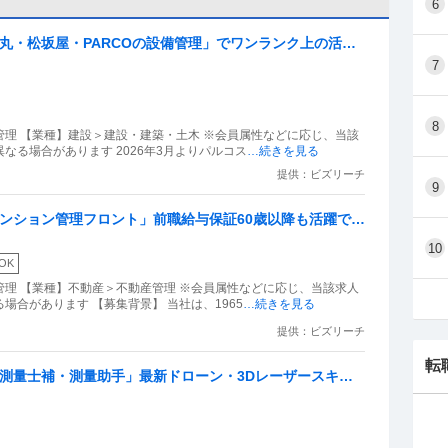
6
大丸・松坂屋・PARCOの設備管理」でワンランク上の活
7
築きませんか？
8
理 【業種】建設＞建設・建築・土木 ※会員属性などに応じ、当該
る場合があります 2026年3月よりパルコス
…続きを見る
提供：ビズリーチ
9
マンション管理フロント」前職給与保証60歳以降も活躍でき
安定収入家族手当や健康支援など福利厚生充実の環境で活
10
OK
理 【業種】不動産＞不動産管理 ※会員属性などに応じ、当該求人
合があります 【募集背景】 当社は、1965
…続きを見る
提供：ビズリーチ
転
・測量士補・測量助手」最新ドローン・3Dレーザースキャ
90年の強固なグループ基盤／京都・丸太町駅徒歩1分／完