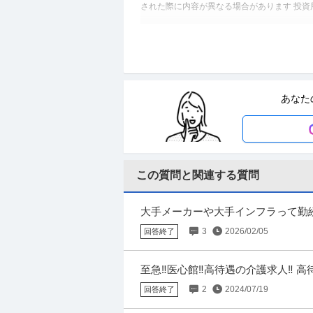
された際に内容が異なる場合があります 投
商品企画 ／ 「商品企画／マーケティ
株式会社ギンビス
子メーカー ギンビス「「しみチョコ
正社員
産休・育休実績あり
転勤なし
自社
土日祝休み／転勤なし／勤務地日本橋
あなた
年収800万円〜1,200万円
【職種】マーケティング＞商品企画 【業種】
チ上で閲覧された際に内容が異なる場合があ
この質問と関連する質問
法務・コンプライアンス ／ 「測量士
ひかり司法書士法人
ナーを駆使する先進的測量技術者／創業
正社員
土日休み
高収入
完全週休2日制
全週休2日（土日祝）
大手メーカーや大手インフラって勤続
年収800万円〜1,000万円
どなく、かなりの高倍率です。 結局
3
2026/02/05
回答終了
【職種】管理＞法務・コンプライアンス 【業
で閲覧された際に内容が異なる場合がありま
至急‼️医心館‼️高待遇の介護求人‼
募しました。拠点がたくさんありほ
2
2024/07/19
回答終了
建築施工管理 ／ 建築施工管理（現場