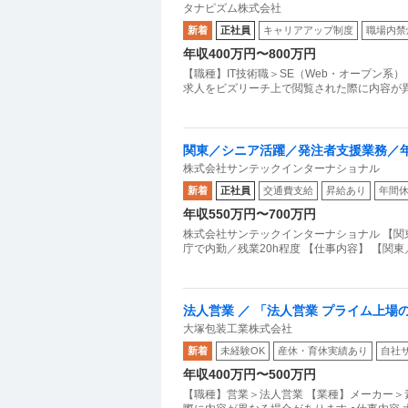
タナピズム株式会社
ない市場価値をつくるキャリア支援／
新着
正社員
キャリアアップ制度
職場内禁
ア」
年収400万円〜800万円
【職種】IT技術職＞SE（Web・オープン系
求人をビズリーチ上で閲覧された際に内容が異
関東／シニア活躍／発注者支援業務／年
株式会社サンテックインターナショナル
新着
正社員
交通費支給
昇給あり
年間休
年収550万円〜700万円
株式会社サンテックインターナショナル 【関
庁で内勤／残業20h程度 【仕事内容】 【関
法人営業 ／ 「法人営業 プライム上
大塚包装工業株式会社
ナインH軟膏などでおなじみの「大塚
新着
未経験OK
産休・育休実績あり
自社
「品質」を守るパッケージ提案／賞与4.
年収400万円〜500万円
住宅手当・持株会など充実の待遇
【職種】営業＞法人営業 【業種】メーカー＞