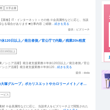
会社の制度づくりにも携われる成長環境「開発エンジニ
煙
大手企業
） 【業種】IT・インターネット＞その他 ※会員属性などに応じ、当該
なる場合があります ■仕事内容 ご経験
…続きを見る
提供：ビズリーチ
休120日以上／発注者側／官公庁で内勤／残業20h程度
日110日以上
東／シニア活躍】発注者支援業務※年休120日以上／発注者側／官公
東／シニア活躍】発注者支援業務※年休120
…続きを見る
提供：doda
場の大塚グループ」ポカリスエットやカロリーメイト／オロ
グループ」のパッケージを一手に担う企業／医薬品や食品の
サービス
5ヶ月／別途15万円支給を10年継続中／年休112日以上・
素材 ※会員属性などに応じ、当該求人をビズリーチ上で閲覧された