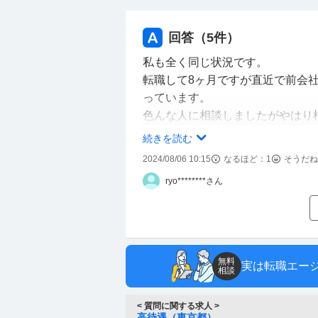
回答（
5
件）
私も全く同じ状況です。
転職して8ヶ月ですが直近で前会
っています。
色んな人に相談しましたがやはり
受け入れる側はどんなに仕事が出
続きを読む
要はあると思います。
2024/08/06 10:15
なるほど：
1
そうだね
前在籍時よりは下がっても仕方な
ryo********さん
それでも僕は役職は一からですが
りです。
前いた支店とは別のところで採用
無料
実は転職エー
相談
< 質問に関する求人 >
高待遇（東京都）