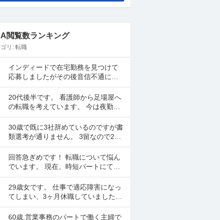
&A閲覧数ランキング
ゴリ:
転職
インディードで在宅勤務を見つけて
応募しましたがその後音信不通にな
りました。 リモート面談の日も決ま
ってました。 リクルーティングソリ
20代後半です。 看護師から足場屋へ
ューションという会...
の転職を考えています。 今は夜勤を
月に5、6回行い手取り28万程度です
が昇給が年1000円のため将来に不安
30歳で既に3社辞めているのですが書
があります。...
類選考が通りません。 3留なので25
歳から社会人スタートとなり2年2年1
年で辞めてしまいました。全部SES
回答急ぎめです！ 転職について悩ん
のITエンジ...
でいます。 現在、時短パートにて就
業しています。 時給は高くなく県の
最低賃金＋20円で、1日6時間で働い
29歳女です。 仕事で適応障害になっ
ています。 ...
てしまい、3ヶ月休職していました
が、休職期間が終わります。 転職活
動をしていましたが決まらなかった
60歳.営業事務のパートで働く主婦で