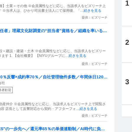
1
種】士業＞その他 ※会員属性などに応じ、当該求人をビズリーチ上
す ※当求人は、ひかり司法書士法人にて採用後、「
…続きを見る
提供：ビズリーチ
責任者」埋蔵文化財調査の“担当者”資格を／組織を率いる
全週休2日
2
設＞建設・建築・土木 ※会員属性などに応じ、当該求人をビズリー
 1. 【会社概要】 【NIYUグループに
…続きを見る
提供：ビズリーチ
00％反響×成約率70％／自社管理物件多数／年間休日120日
3
会社
格者歓迎
動産仲介 ※会員属性などに応じ、当該求人をビズリーチ上で閲覧さ
内容 店長として反響対応から契約・アフターフォ
…続きを見る
提供：ビズリーチ
SES”の一歩先へ／還元率65％の単価連動制／AI時代に負け