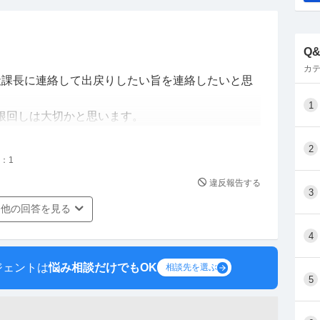
Q
カテ
社課長に連絡して出戻りしたい旨を連絡したいと思
1
根回しは大切かと思います。
来ても1度は辞めた人なのでとにかく下手にでる必
2
：
1
いと考えてます。
違反報告する
入ることが出来ればやり直してまた這い上がるつも
3
他の回答を見る
してもらいたいと思ってます。
4
ジェントは
悩み相談だけでもOK
相談先を選ぶ
5