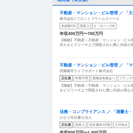
不動産・マンション・ビル管理 ／ 「
株式会社J.フロントプライムスペース
躍！充実の高待遇で理想のキャリアを
未経験OK
高収入
U・IターンOK
年収400万円〜700万円
【職種】不動産＞不動産・マンション・ビル管
求人をビズリーチ上で閲覧された際に内容が異な
不動産・マンション・ビル管理 ／ 「
田園都市ライフサポート株式会社
る制度あり！月給／諸手当／報奨金で
正社員
学歴不問
退職金制度あり
ブランク
躍しませんかブランクOK
【職種】不動産＞不動産・マンション・ビル管
をビズリーチ上で閲覧された際に内容が異なる場
法務・コンプライアンス ／ 「測量士
ひかり司法書士法人
ナーを駆使する先進的測量技術者／創業
正社員
高収入
完全週休2日制
土日休み
全週休2日（土日祝）
年収800万円〜1,000万円