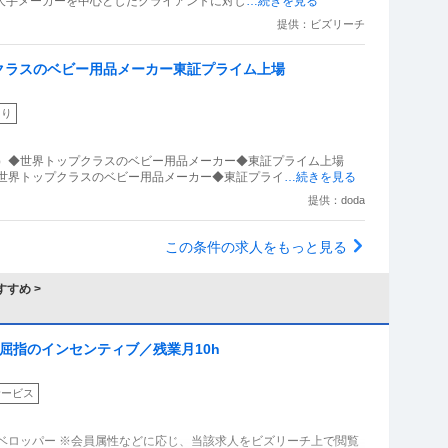
に内容が異なる場合があります ●仕事内容 大手メーカーを中心としたクライアントに対し
…続きを見る
提供：ビズリーチ
クラスのベビー用品メーカー東証プライム上場
あり
品）◆世界トップクラスのベビー用品メーカー◆東証プライム上場
◆世界トップクラスのベビー用品メーカー◆東証プライ
…続きを見る
提供：doda
この条件の求人をもっと見る
すめ >
屈指のインセンティブ／残業月10h
サービス
ベロッパー ※会員属性などに応じ、当該求人をビズリーチ上で閲覧