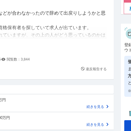
などが合わなかったので辞めて出戻りしようかと思
資格保有者を探していて求人が出ています。
れていますが、その上の人がどう思っているのかは
しれません。
登
ウ
を二つ取っていることや大手での経験もあり、たと
5
閲覧数：
3,844
現在の年収で採用されると思うのですが出戻りの場
違反報告する
てしまいますか？
なり平均的な年収と思います。
※
格、経歴なので他社でも良いのですがこれ以上転職
0万円
わかっているところに戻りたいと思っています。
続きを見る
すが、皆さんの会社だったらどうなるのか、一般的
たいです。
00万円
続きを見る