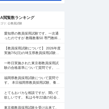
&A閲覧数ランキング
ゴリ:
公務員試験
愛知県の教員採用試験です。一次通
ったのですが 教職教養50 専門教科50
小論文D でした。小学校です。 さす
がに２次試験で面接頑張っても受か
【教員採用試験について】 2026年度
んないで...
実施7/5(日)の埼玉県教員採用試験を
受けました。 一般・教職教養の自己
採点は調べながら行ったのですが、
一昨日実施された東京都教員採用試
専門教養(国...
験の合格基準について質問です。 身
内が受験したのですが、教職教養も
専門教養も6割取れましたが、数学が
福岡県教員採用試験について質問で
0点だったとのことです...
す。 本日福岡県教員採用試験、養護
教諭を受験しました。 合格最低点が
公表されていないのですが、だいた
とてもおバカな相談ですが、聞いて
い何割とれば一次試験は...
欲しいです。 私は今年22歳の社会人
です。専門学校を卒業して社会人2年
目になります。 現在社労士の勉強を
東京都教員採用試験を受け出来て、