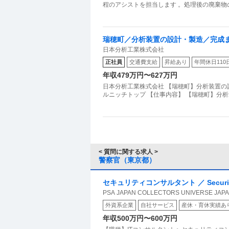
程のアシストを担当します 。処理後の廃棄
瑞穂町／分析装置の設計・製造／完成
日本分析工業株式会社
ップ
正社員
交通費支給
昇給あり
年間休日110
年収479万円〜627万円
日本分析工業株式会社 【瑞穂町】分析装置
ルニッチトップ 【仕事内容】 【瑞穂町】分
< 質問に関する求人 >
警察官（東京都）
セキュリティコンサルタント ／ Security
PSA JAPAN COLLECTORS UNIVERSE J
外資系企業
自社サービス
産休・育休実績あ
年収500万円〜600万円