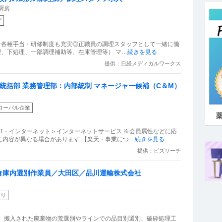
厨房
プ
☆各種手当・研修制度も充実◎正職員の調理スタッフとして一緒に働
理、下処理、一部調理補助等、在庫管理等） マ
…続きを見る
提供：日経メディカルワークス
ン統括部 業務管理部：内部統制 マネージャー候補（C＆M）
ローバル企業
IT・インターネット＞インターネットサービス ※会員属性などに応
に内容が異なる場合があります 【楽天・事業につ
…続きを見る
提供：ビズリーチ
倉庫内選別作業員／大田区／品川運輸株式会社
あり
にて、搬入された廃棄物の荒選別やラインでの品目別選別、破砕処理工