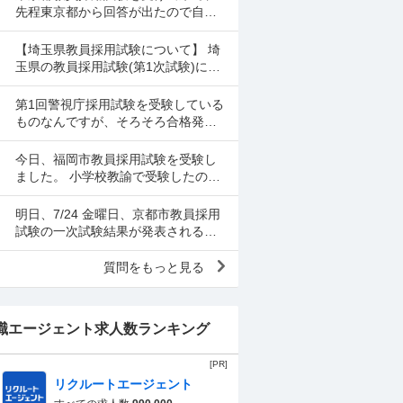
して社労士を目指...
先程東京都から回答が出たので自己
採点してみました。 教職教養 84点
小学校全科 55点です。 小論文は可も
【埼玉県教員採用試験について】 埼
なく不可もなく...
玉県の教員採用試験(第1次試験)に合
格しました。勉強期間が短く、自己
採点も高くはなかったため、合格す
第1回警視庁採用試験を受験している
るとは思っていません...
ものなんですが、そろそろ合格発表
なのでしょうか。 また、何時頃に発
表されるものなのでしょうか。
今日、福岡市教員採用試験を受験し
ました。 小学校教諭で受験したので
すが、 自己採点してみて、あくまで
正答率ですが、 小学校全科 78% 教職
明日、7/24 金曜日、京都市教員採用
教養 62....
試験の一次試験結果が発表されるの
ですが、何時から発表か掲載されて
なくて、どなたかわかる方教えてく
質問をもっと見る
ださい。
職エージェント求人数ランキング
[PR]
リクルートエージェント