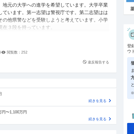
、地元の大学への進学を希望しています。大学卒業
しています。第一志望は警視庁です。第二志望はは
その他県警などを受験しようと考えています。小学
現在３段を持っています。
欠損と診断され０歳で手術を受けました。現在は自
登
ません。そして、高校に入学する一か月前に交通事
ウ
4
閲覧数：
252
骨を骨折し手術を受けました。肩に抜く必要のない
違反報告する
も順調に進み、生活にも差し支えなく、剣道も通常
こで質問です。心臓や肩の手術歴があっても職務に
は可能でしょうか？
※
円
り東京出身の方が多いのでしょうか。それとも、東
続きを見る
うか？
万円〜1,100万円
すべきこと、やっておいて良かったこと等ありまし
続きを見る