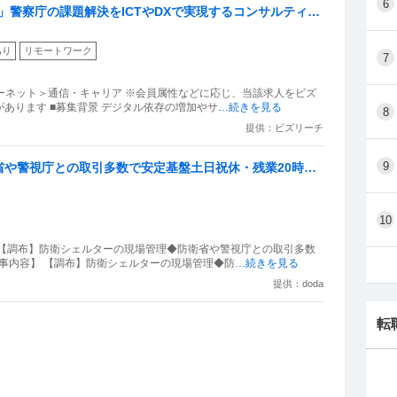
6
X推進」警察庁の課題解決をICTやDXで実現するコンサルティン
あり
リモートワーク
7
ターネット＞通信・キャリア ※会員属性などに応じ、当該求人をビズ
あります ■募集背景 デジタル依存の増加やサ
…続きを見る
8
提供：ビズリーチ
9
省や警視庁との取引多数で安定基盤土日祝休・残業20時間
10
 【調布】防衛シェルターの現場管理◆防衛省や警視庁との取引多数
仕事内容】 【調布】防衛シェルターの現場管理◆防
…続きを見る
提供：doda
転