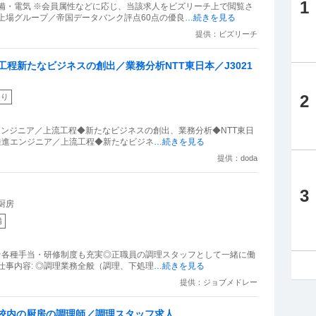
1
備・電気 ※会員属性などに応じ、当該求人をビズリーチ上で閲覧さ
上場グループ／帝国データバンク評点60点の優良
…続きを見る
提供：ビズリーチ
程新たなビジネスの創出／業務分析NTT東日本／J3021
2
あり
エンジニア／上流工程◆新たなビジネスの創出、業務分析◆NTT東日
DX推進エンジニア／上流工程◆新たなビジネ
…続きを見る
提供：doda
3
厨房
備
☆各種手当・研修制度も充実◎正職員の調理スタッフとして一緒に働
 仕事内容: ◎調理業務全般（調理、下処理
…続きを見る
提供：ジョブメドレー
校内の厨房の調理師／調理スタッフ求人