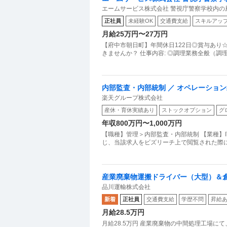
エームサービス株式会社 警視庁警察学校内の
正社員
未経験OK
交通費支給
スキルアッ
月給25万円〜27万円
【府中市朝日町】年間休日122日◎賞与あり
きませんか？ 仕事内容: ◎調理業務全般（調
内部監査・内部統制 ／ オペレーショ
楽天グループ株式会社
産休・育休実績あり
ストックオプション
グ
年収800万円〜1,000万円
【職種】管理＞内部監査・内部統制 【業種】
じ、当該求人をビズリーチ上で閲覧された際
産業廃棄物運搬ドライバー（大型）＆
品川運輸株式会社
新着
正社員
交通費支給
学歴不問
昇給
月給28.5万円
月給28.5万円 産業廃棄物の中間処理工場