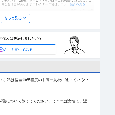
ンサルタント 【業種】サービス＞その他 ※会員属性などに応じ、当
が異なる場合があります コレクターズ社は、コレ
…続きを見る
提供：ビズリーチ
もっと見る
昇任試験用参考書等の編集業務
活躍中
の悩みは
解決しましたか？
治安関係機関向け試験関連の専門出版社でのお仕事です。法律書籍の編
AIにも聞いてみる
試験用参考書・問題集の編集作業となります。 【
…続きを見る
提供：エン派遣
プライアンス統括部 リスク管理部 照会管理課：照会担当
て 私は偏差値65程度の中高一貫校に通っている中学
る経験により人・社会を守る仕事に...
IT・インターネット＞インターネットサービス ※会員属性などに応
内容が異なる場合があります ️楽天・事業につ
…続きを見る
力試験について教えてください。できれば女性で、近年
提供：ビズリーチ
有り難いです。 【質問】 ①回数...
合職／未経験からでも固定給36万円スタート！！