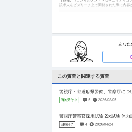
【職種】ITコンサルタント＞セキュリティコ
該求人をビズリーチ上で閲覧された際に内容
週2在宅／10時始業×残業少！警察官
株式会社エキスパートスタッフ
新着
派遣社員
交通費支給
駅チカ
若手
あなた
時給1,800円
ブランクOK/英語力不要/土日祝日が休み 
集業務全般をお任せします。主に警察官昇任
この質問と関連する質問
内部監査・内部統制 ／ グループコン
楽天グループ株式会社
（RMD）
未経験OK
職場内禁煙
残業月20時間以内
警視庁・都道府県警察、警察庁につい
年収800万円〜1,000万円
二年生です。 私は以前から過去のあ
5
2026/08/05
回答受付中
【職種】管理＞内部監査・内部統制 【業種】
じ、当該求人をビズリーチ上で閲覧された際に
警視庁警察官採用試験 2次試験 体
実際に受験したことのある方ですと大変
4
2026/04/24
回答終了
警察官・消防士の方も活躍中！／営業総