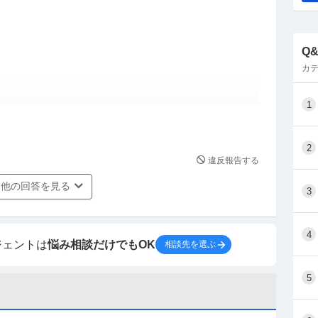
知しております。将来が不安です。助言を頂ければ
Q
カテ
。
1
剣道ですね。
たら…高卒で警視庁に入ってしまうことです。格段
2
違反報告する
他の回答を見る
3
4
ジェントは
悩み相談だけでもOK
相談先を選ぶ
5