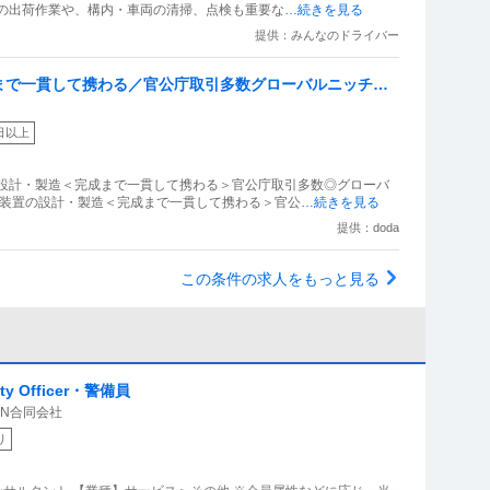
物の出荷作業や、構内・車両の清掃、点検も重要な
…続きを見る
提供：みんなのドライバー
まで一貫して携わる／官公庁取引多数グローバルニッチト
日以上
の設計・製造＜完成まで一貫して携わる＞官公庁取引多数◎グローバ
析装置の設計・製造＜完成まで一貫して携わる＞官公
…続きを見る
提供：doda
この条件の求人をもっと見る
 Officer・警備員
APAN合同会社
り