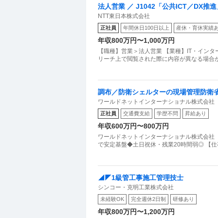
法人営業 ／ J1042「公共ICT／D
NTT東日本株式会社
グ営業
正社員
年間休日100日以上
産休・育休実績
年収800万円〜1,000万円
【職種】営業＞法人営業 【業種】IT・イン
リーチ上で閲覧された際に内容が異なる場合が
調布／防衛シェルターの現場管理防衛
ワールドネットインターナショナル株式会社
弱
正社員
交通費支給
学歴不問
昇給あり
年収600万円〜800万円
ワールドネットインターナショナル株式会社
で安定基盤◆土日祝休・残業20時間弱◎ 【
◢◤1級管工事施工管理技士
シンコー・克明工業株式会社
未経験OK
完全週休2日制
研修あり
年収800万円〜1,200万円