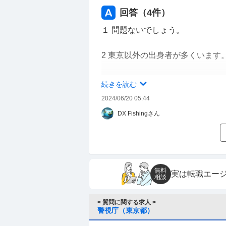
倍率が高く狭き門ということは承
回答（
4
件）
幸いです。
１ 問題ないでしょう。
2 東京以外の出身者が多くいます
3 勉強と部活動。あなたの場合は
続きを読む
2024/06/20 05:44
それから、狭き門にしたくなかっ
DX Fishingさん
に広き門になります。
無料
実は転職エー
相談
< 質問に関する求人 >
警視庁（東京都）