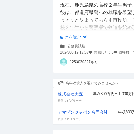
現在、鹿児島県の高校２年生男子
後は、都道府県警への就職を希望
っきりと決まっておらず市役所、
校３年生から警察署で剣道を始め
質問があります。
続きを読む
１、私は、生まれてすぐ心房中隔
公務員試験
覚症状もなく、検査に異常はあり
2024/06/19 12:57
共感した：
0
回答数：
故に遭い、左肩鎖関節脱臼、左鎖
1253030327さん
ボルトが入っています。リハビリ
通りほぼ毎日稽古しています。そ
差し支えなければ採用を頂くこと
高年収求人を覗いてみませんか？
株式会社大五
年収800万円〜1,000万
２、警視庁の警察官の方々はやは
提供：ビズリーチ
京以外の出身の方も多いのでしょ
アマゾンジャパン合同会社
年収800
３、受験に向けて早いうちに準備
提供：ビズリーチ
たら教えて頂きたいです。