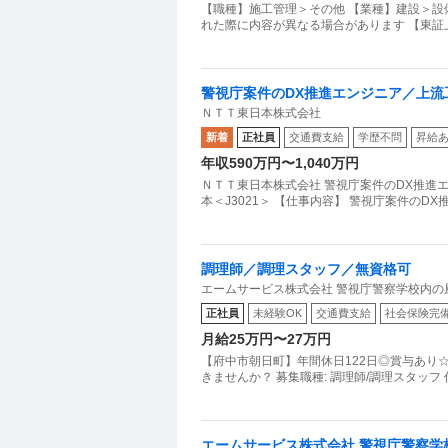
【職種】施工管理＞その他 【業種】建設＞設
れた際に内容が異なる場合があります 【東証
警視庁案件のDX推進エンジニア／上流工
ＮＴＴ東日本株式会社
新着
正社員
交通費支給
学歴不問
昇給
年収590万円〜1,040万円
ＮＴＴ東日本株式会社 警視庁案件のDX推進
本＜J3021＞ 【仕事内容】 警視庁案件の
調理師／調理スタッフ／無資格可
エームサービス株式会社 警視庁警察学校内の
正社員
未経験OK
交通費支給
社会保険完
月給25万円〜27万円
【府中市朝日町】年間休日122日◎賞与あり
きませんか？ 募集職種: 調理師/調理スタッフ
エームサービス株式会社 警視庁警察学