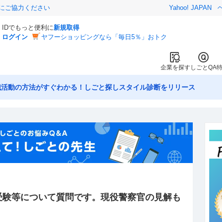
金にご協力ください
Yahoo! JAPAN
IDでもっと便利に
新規取得
ログイン
ヤフーショッピングなら「毎日5％」おトク
企業を探す
しごとQA
職活動の方法がすぐわかる！しごと探しスタイル診断をリリース
受験等について質問です。現役警察官の見解も