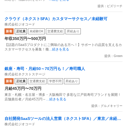
提供：ビズリーチ
クラウド（ネクストSFA）カスタマーサクセス／未経験可
株式会社ジオコード
新着
正社員
未経験OK
交通費支給
昇給あり
年収350万円〜500万円
【話題のSaaSプロダクトにご興味のある方へ！】サポートの品質を支えるカ
スタマーサクセスを募集！働
…続きを見る
提供：Green
銀座・寿司・月給50～70万円も！／寿司職人
株式会社ネクストステージ
新着
正社員
交通費支給
学歴不問
昇給あり
月給45万円〜70万円
東京・札幌・名古屋・博多・大阪梅田で 多彩な江戸前寿司ブランドを展開！
店舗責任者／月給45万円～
…続きを見る
提供：グルメキャリー
自社開発SaaSツールの法人営業（ネクストSFA）／東京／未経験
株式会社ジオコード
可