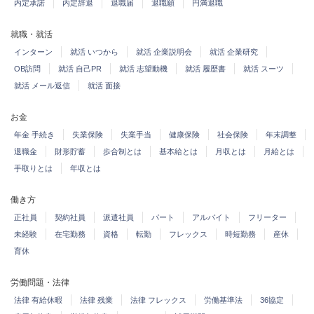
内定承諾
内定辞退
退職届
退職願
円満退職
就職・就活
インターン
就活 いつから
就活 企業説明会
就活 企業研究
OB訪問
就活 自己PR
就活 志望動機
就活 履歴書
就活 スーツ
就活 メール返信
就活 面接
お金
年金 手続き
失業保険
失業手当
健康保険
社会保険
年末調整
退職金
財形貯蓄
歩合制とは
基本給とは
月収とは
月給とは
手取りとは
年収とは
働き方
正社員
契約社員
派遣社員
パート
アルバイト
フリーター
未経験
在宅勤務
資格
転勤
フレックス
時短勤務
産休
育休
労働問題・法律
法律 有給休暇
法律 残業
法律 フレックス
労働基準法
36協定