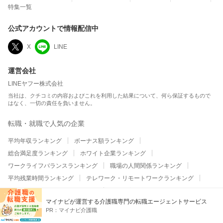
特集一覧
公式アカウントで情報配信中
X
LINE
運営会社
LINEヤフー株式会社
当社は、クチコミの内容およびこれを利用した結果について、何ら保証するもので
はなく、一切の責任を負いません。
転職・就職で人気の企業
平均年収ランキング
ボーナス額ランキング
総合満足度ランキング
ホワイト企業ランキング
ワークライフバランスランキング
職場の人間関係ランキング
平均残業時間ランキング
テレワーク・リモートワークランキング
給与・昇給・福利厚生ランキング
副業の実施率ランキング
マイナビが運営する介護職専門の転職エージェントサービス
大企業の平均年収ランキング
大企業のボーナス額ランキング
PR：
マイナビ介護職
大企業の総合満足度ランキング
大企業のホワイト企業ランキング