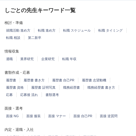
しごとの先生キーワード一覧
検討・準備
就職活動 進め方
転職 進め方
転職 スケジュール
転職 タイミング
転職 相談
第二新卒
情報収集
適職
業界研究
企業研究
転職 年収
書類作成・応募
履歴書
履歴書 書き方
履歴書 自己PR
履歴書 志望動機
履歴書 資格
履歴書 証明写真
職務経歴書
職務経歴書 書き方
応募
応募後 流れ
書類選考
面接・選考
面接 NG
面接 服装
面接 マナー
面接 自己PR
面接 逆質問
内定・退職・入社