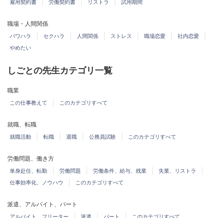
雇用契約書
労働契約書
リストラ
試用期間
職場・人間関係
パワハラ
セクハラ
人間関係
ストレス
職場恋愛
社内恋愛
やめたい
しごとの先生カテゴリ一覧
職業
この仕事教えて
このカテゴリすべて
就職、転職
就職活動
転職
退職
公務員試験
このカテゴリすべて
労働問題、働き方
単身赴任、転勤
労働問題
労働条件、給与、残業
失業、リストラ
仕事効率化、ノウハウ
このカテゴリすべて
派遣、アルバイト、パート
アルバイト、フリーター
派遣
パート
このカテゴリすべて