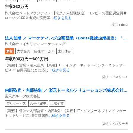
年収362万円
株式会社ベストプラクティス 【東京／未経験歓迎】コンビニの覆面調査員◆
ローソン100％出資の安定基
…続きを見る
提供：doda
法人営業 ／ マーケティング企画営業（Ponta提携企業担当）「国
株式会社ロイヤリティマーケティング
内最大級の共通ポイントサービスを展開／無駄のない消費社会を
新着
大手企業
自社サービス
土日休み
目指すデータマーケティングカンパニー」
年収500万円〜600万円
【職種】営業＞法人営業 【業種】IT・インターネット＞インターネットサー
ビス ※会員属性などに応じ
…続きを見る
提供：ビズリーチ
内部監査・内部統制 ／ 楽天トータルソリューションズ株式会社
楽天グループ株式会社
戦略事業コンプライアンス支援部 業務統制支援課：ショップコン
自社サービス
若手活躍中
上場企業
プライアンス推進担当（SBCSD）
【職種】管理＞内部監査・内部統制 【業種】IT・インターネット＞インター
ネットサービス ※会員属性
…続きを見る
提供：ビズリーチ