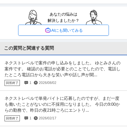
提供：看護師ワーカー
あなたの悩みは
「医療ソーシャルワーカー」社会福祉士／日勤のみ／正社員／賞
解決しましたか？
AOI八王子病院
与あり！
新着
正社員
交通費支給
雇用保険完備
退職金制度あり
AIにも聞いてみる
月給27.5万円〜40.5万円
【職種】 医療ソーシャルワーカー 【雇用形態】 正社員 【資格】 社会福祉士
【施設形態】 療養型
…続きを見る
この質問と関連する質問
提供：レバウェル介護
ネクストレベルで案件の申し込みをしました。 ゆとみさんの
医師 ／ 「動物病院」梅島動物病院 勤務獣医師
案件です。 確認のお電話が必要とのことでしたので、電話し
アニコム先進医療研究所株式会社
たところ電話口から大きな笑い声や話し声が聞...
新着
年間休日100日以上
教育充実
週休3日制
1
2026/08/02
回答終了
【職種】医療・看護・薬剤＞医師 【業種】サービス＞その他 ※会員属性など
に応じ、当該求人をビズリー
…続きを見る
提供：ビズリーチ
ネクストレベルで単発バイトに応募したのですが、まだ一度
も働いたことがないのに不採用になりました。 今日の9:00か
医療機器営業 ／ 「基幹病院・大学病院向け営業職（オンコロジー
らの勤務で、昨日の夜21時ごろにエントリ...
ノボキュア株式会社
領域）」がん治療のスタートを支える運営スペシャリスト／年収
1
2026/02/17
回答終了
正社員
未経験OK
リモートワーク
職場内禁煙
最大1100万円／東京メトロ京橋駅徒歩2分の好立地オフィス／自