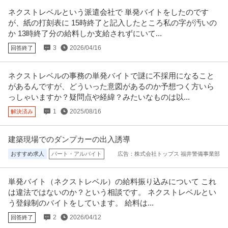
年収800万円〜1,100万円
律したワークスタイルを尊重
ネクストレベルという派遣会社で 単発バイトをしたのです
【職種】医療営業＞医療機器営業 【業種】メディカル＞医療機器メーカー ※
が、紙の打刻表に 15時終了と記入したところ私の字が汚いの
会員属性などに応じ、当該求
…続きを見る
か 13時終了分の給料しか支給されずにいて...
提供：ビズリーチ
3
2026/04/16
回答終了
経理（財務会計） ／ 「経理／関東／勤務地選択可」日本最大規模
医療法人社団高邦会（国際医療福祉大学・高邦会グループ）
の医療法人で病院・大学の運営を支える経理ポジションを募集
ネクストレベルの事務の単発バイトで謎に不採用になること
新着
U・IターンOK
職場内禁煙
があるんですが、どういった意図があるのか予想つく方いら
年収400万円〜500万円
っしゃいますか？疑問点や経緯？みたいなものは以...
【職種】管理＞経理（財務会計） 【業種】メディカル＞病院・クリニック ※
1
2025/08/16
解決済み
会員属性などに応じ、当該求
…続きを見る
提供：ビズリーチ
建築現場でのダンプカーの出入誘導
病院での機能訓練指導員／正社員／常勤
おすすめ求人
パート・アルバイト
広告：株式会社トップス 福井警備事業部
赤羽東口病院
新着
正社員
未経験OK
交通費支給
制服貸与
単発バイト（ネクストレベル）の給料振り込みについて これ
月給28万円〜40万円
は違法ではないのか？という相談です。 ネクストレベルとい
人物重視の採用を行う当施設では、 皆様が気持ちよく働ける環境づくりに全
う登録制のバイトをしています。 給料は...
力で取り組んでいます！ 幅広
…続きを見る
提供：ウィルオブ介護
2
2026/04/12
回答終了