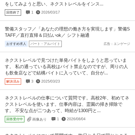
をしてみようと思い、ネクストレベルをインス...
1
2026/03/17
回答終了
警備スタッフ／「あなたの理想の働き方を実現します」警備S
TAFF／直行直帰＆日払いok／ シフト融通
おすすめ求人
パート・アルバイト
広告：エンゲージ
ネクストレベルで見つけた単発バイトをしようと思っていま
す。 私の通っている高校はバイト禁止なのですが、周りの人
も飲食店などで結構バイトに入っていて、自分が...
3
2025/03/23
解決済み
ネクストレベルの仕事について質問です。高校2年、初めてネ
クストレベルを使います。仕事内容は、霊園の掃き掃除で
す。 不安な点が二つあって、時給が1300円と...
1
2026/08/04
回答受付中
画像あり