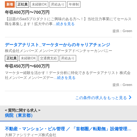
新着
正社員
未経験OK
昇給あり
年俸制
年収400万円〜700万円
【話題のSaaSプロダクトにご興味のある方へ！】当社注力事業にてセールス
職を募集します！拡大中の事
…続きを見る
提供：Green
データアナリスト_マーケターからのキャリアチェンジ
株式会社メンバーズ メンバーズデータアドベンチャーカンパニー
正社員
未経験OK
交通費支給
昇給あり
年収450万円〜600万円
マーケター経験を活かす！データ分析に特化できるデータアナリスト 株式会
社メンバーズ メンバーズデー
…続きを見る
提供：Green
この条件の求人をもっと見る
< 質問に関する求人 >
病院（東京都）
不動産・マンション・ビル管理 ／ 「首都圏／転勤無」設備管理／
大林ファシリティーズ株式会社
所長候補／年収640万～／定年65歳／年間休日126日／福利厚生充