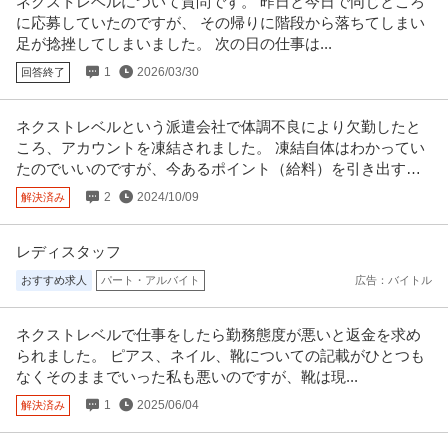
ネクストレベルについて質問です。 昨日と今日で同じところ
に応募していたのですが、 その帰りに階段から落ちてしまい
足が捻挫してしまいました。 次の日の仕事は...
1
2026/03/30
回答終了
ネクストレベルという派遣会社で体調不良により欠勤したと
ころ、アカウントを凍結されました。 凍結自体はわかってい
たのでいいのですが、今あるポイント（給料）を引き出すに
はどうすればいいのでしょうか？
2
2024/10/09
解決済み
レディスタッフ
おすすめ求人
パート・アルバイト
広告：バイトル
ネクストレベルで仕事をしたら勤務態度が悪いと返金を求め
られました。 ピアス、ネイル、靴についての記載がひとつも
なくそのままでいった私も悪いのですが、靴は現...
1
2025/06/04
解決済み