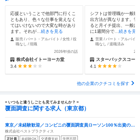
応援ということで他部門に行くこ
シフトは管理職か一般職
ともあり、色々な仕事を覚えなく
出方法が異なります。管
てはいけないので大変な時があり
ると月イチ提出、一般は
ます。それが
…
続きを見る
に1週間分で
…
続きを見
販売 / パート・アルバイト / 女性 / 役
営業 / パート・アルバイト /
職なし / 現職
職なし / 退職済み
2026年頃の話
20
株式会社イトーヨーカ堂
スターバックスコーヒージャパ
3.4
4.1
他の企業のクチコミを探す
< いつもと違うしごとも見てみませんか？ >
覆面調査に関する求人（東京都）
東京／未経験歓迎／コンビニの覆面調査員ローソン100％出資の安
株式会社ベストプラクティス
定基盤／月５日在宅／残業月10時間
正社員
未経験OK
交通費支給
学歴不問