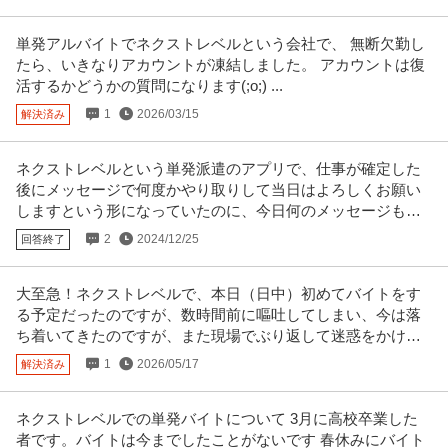
単発アルバイトでネクストレベルという会社で、 無断欠勤し
たら、いきなりアカウントが凍結しました。 アカウントは復
活するかどうかの質問になります(;o;) ...
1
2026/03/15
解決済み
ネクストレベルという単発派遣のアプリで、仕事が確定した
後にメッセージで何度かやり取りして当日はよろしくお願い
しますという形になっていたのに、今日何のメッセージもな
く不採用にされました。
2
2024/12/25
回答終了
大至急！ネクストレベルで、本日（日中）初めてバイトをす
る予定だったのですが、数時間前に嘔吐してしまい、今は落
ち着いてきたのですが、また現場でぶり返して迷惑をかけて
しまいそうなので、
1
2026/05/17
解決済み
ネクストレベルでの単発バイトについて 3月に高校卒業した
者です。バイトは今までしたことがないです 春休みにバイト