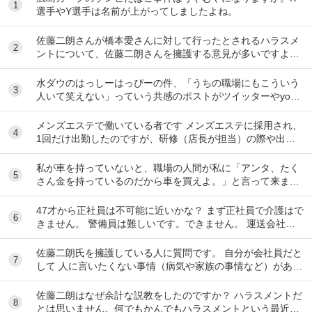
1
選手やY選手は名前が上がってしましたよね。
佐藤二朗さんが橋本愛さんに対して行ったとされるハラスメ
2
ントについて、佐藤二朗さんを擁護する意見が多いですよ
ね。 これは極端に言えば、 「ハラスメントでは...
水ダウのはっしーはっぴーの件、「うちの職場にもこういう
3
人いて笑えない」っていう共感のポストがツイッターやyout
ubeのコメント欄に多すぎてそっちに驚いて...
メンズエステで働いている者です メンズエステに採用され、
4
1回だけ出勤したのですが、研修（店長が担当）の際や出勤
時に「元々デリをやっていたなら」という理由で...
私が車を持っていないと、職場の人間が私に「アンタ、たく
5
さん金を持っているのだから車を買えよ。」と言って来ま
す。 でも なんで しんどい思いをして働いた金で...
47才から正社員は不可能に近いかな？ まず正社員で介護はで
6
きません。 警備員は難しいです。できません。 運送会社の
運転手は無理です。できません 過去にうつ...
佐藤二朗氏を擁護している人に質問です。 自分が会社員だと
7
して 人に言いたくない事情（病気や家族の事情など）があ
り、上司や総務等に相談した結果、仕事内容を...
佐藤二朗はなぜ余計な説教をしたのですか？ ハラスメントだ
8
とは思いません。何でもかんでもハラスメントという最近の