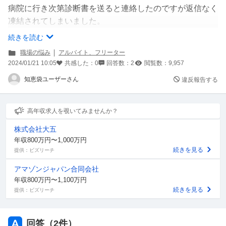
病院に行き次第診断書を送ると連絡したのですが返信なく
凍結されてしまいました。
ネクストレベルにメールで問い合わせしたところ、
続きを読む
「お近くの支店、またはお仕事詳細の担当支店/提供元会
職場の悩み
アルバイト、フリーター
社までお電話にてご連絡をお願いいたします。」
2024/01/21 10:05
共感した：
0
回答数：
2
閲覧数：
9,957
とのことでした。
知恵袋ユーザーさん
違反報告する
お近くの支店というのはネクストレベルの東京本社に電話
で連絡すればいいのでしょうか？ちなみに私は東京住みで
す。どこに連絡をすればいいかわかる方いらっしゃいまし
高年収求人を覗いてみませんか？
たら教えていただきたいです。
株式会社大五
年収800万円〜1,000万円
続きを見る
提供：ビズリーチ
アマゾンジャパン合同会社
年収800万円〜1,100万円
続きを見る
提供：ビズリーチ
回答（
2
件）