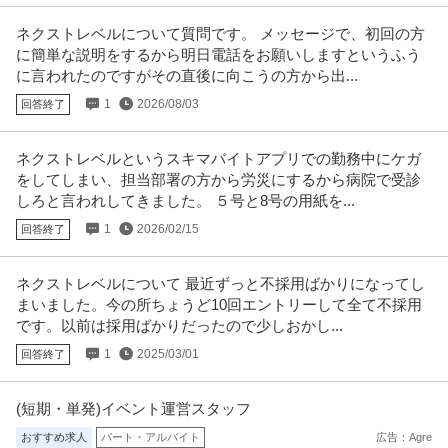
薬剤師・管理薬剤師 ／ 「江戸川区／薬剤師／管理職採用」タムス
ネクストレベルについて質問です。 メッセージで、初回の方
医療法人社団城東桐和会
松江病院 薬局長安心・安定の大手医療法人
に簡単な説明をするから明日電話をお願いしますというふう
正社員
経験者優遇
産休・育休実績あり
教育充実
に言われたのですがその直後に向こうの方から出...
年収600万円〜700万円
1
2026/08/03
回答終了
【職種】医療・看護・薬剤＞薬剤師・管理薬剤師 【業種】メディカル＞病
院・クリニック ※会員属性など
…続きを見る
提供：ビズリーチ
ネクストレベルというスキマバイトアプリでの勤務中にケガ
をしてしまい、担当部署の方から労災にするから病院で受診
この条件の求人をもっと見る
しろと言われしてきました。 ５号と8号の用紙を...
1
2026/02/15
回答終了
ネクストレベルについて 最近ずっと不採用ばかりになってし
まいました。今の所ちょうど10回エントリーして全て不採用
です。以前は採用ばかりだったので少しおかし...
1
2025/03/01
回答終了
(短期・単発)イベント運営スタッフ
おすすめ求人
パート・アルバイト
広告：Agre