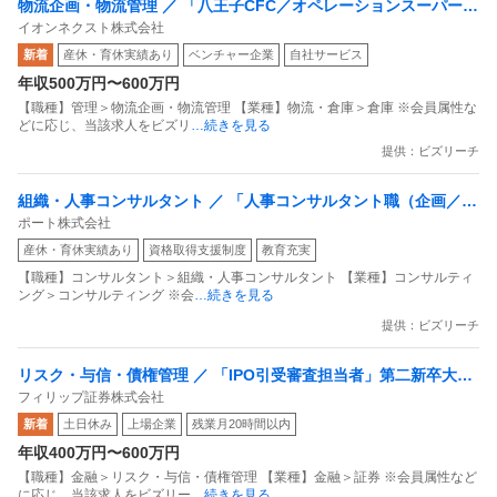
物流企画・物流管理 ／ 「八王子CFC／オペレーションスーパーバ
イオンネクスト株式会社
イザー 」国内初／AI×ロボティクスでの物流センターを持つネッ
新着
産休・育休実績あり
ベンチャー企業
自社サービス
ト専用スーパー
年収500万円〜600万円
【職種】管理＞物流企画・物流管理 【業種】物流・倉庫＞倉庫 ※会員属性な
どに応じ、当該求人をビズリ
…続きを見る
提供：ビズリーチ
組織・人事コンサルタント ／ 「人事コンサルタント職（企画／デ
ポート株式会社
リバリー担当）」納品物制作からPMまで／ 売上前年比141％の急
産休・育休実績あり
資格取得支援制度
教育充実
成長企業
【職種】コンサルタント＞組織・人事コンサルタント 【業種】コンサルティ
ング＞コンサルティング ※会
…続きを見る
提供：ビズリーチ
リスク・与信・債権管理 ／ 「IPO引受審査担当者」第二新卒大歓
フィリップ証券株式会社
迎！平均残業20時間 東証グロース市場／名証ネクスト市場等にお
新着
土日休み
上場企業
残業月20時間以内
けるIPO主幹事業務拡大！
年収400万円〜600万円
【職種】金融＞リスク・与信・債権管理 【業種】金融＞証券 ※会員属性など
に応じ、当該求人をビズリー
…続きを見る