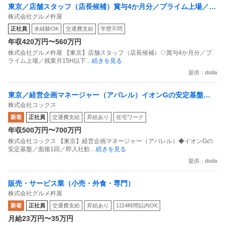
東京／店舗スタッフ（店長候補）賞与4か月分／プライム上場／残
株式会社グルメ杵屋
業月15H以下／新店オープン多数
正社員
未経験OK
交通費支給
学歴不問
年収420万円〜560万円
株式会社グルメ杵屋 【東京】店舗スタッフ（店長候補）◇賞与4か月分／プ
ライム上場／残業月15H以下
…続きを見る
提供：doda
東京／経営企画マネージャー（アパレル）イオンGの安定基盤／
株式会社コックス
面接1回／即入社歓迎
新着
正社員
交通費支給
昇給あり
在宅ワーク
年収500万円〜700万円
株式会社コックス 【東京】経営企画マネージャー（アパレル）◆イオンGの
安定基盤／面接1回／即入社歓
…続きを見る
提供：doda
販売・サービス業（小売・外食・専門）
株式会社グルメ杵屋
新着
正社員
交通費支給
昇給あり
1日4時間以内OK
月給23万円〜35万円