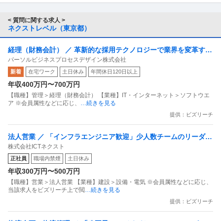
< 質問に関する求人 >
ネクストレベル（東京都）
経理（財務会計） ／ 革新的な採用テクノロジーで業界を変革する
パーソルビジネスプロセスデザイン株式会社
社内ベンチャー／SEEDS COMPANYで一人目の経理スペシャリス
新着
在宅ワーク
土日休み
年間休日120日以上
トを募集！
年収400万円〜700万円
【職種】管理＞経理（財務会計） 【業種】IT・インターネット＞ソフトウエ
ア ※会員属性などに応じ、
…続きを見る
提供：ビズリーチ
法人営業 ／ 「インフラエンジニア歓迎」少人数チームのリーダー
株式会社ICTネクスト
候補／NW・サーバ経験を活かしプレイングPLとして活躍
正社員
職場内禁煙
土日休み
年収300万円〜500万円
【職種】営業＞法人営業 【業種】建設＞設備・電気 ※会員属性などに応じ、
当該求人をビズリーチ上で閲
…続きを見る
提供：ビズリーチ