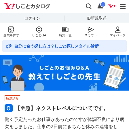
Yahoo!しごとカタログ
検索
通知数
i
ログイン
ID新規取得
企業を探す
しごとQA
特集一覧
スカウト
マイページ
自分に合う探し方は？しごと探しスタイル診断
解決済み
【至急】ネクストレベルについてです。
働く予定だったお仕事があったのですが体調不良により病
欠をしました。仕事の2日前にきちんと休みの連絡をし、