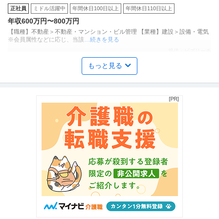
正社員
ミドル活躍中
年間休日100日以上
年間休日110日以上
実／プライム上場大林組G
年収600万円〜800万円
【職種】不動産＞不動産・マンション・ビル管理 【業種】建設＞設備・電気
※会員属性などに応じ、当該
…続きを見る
提供：ビズリーチ
もっと見る
法人営業 ／ 世界的医療機器メーカー／在宅医療営業／年収500万
株式会社フィリップス・ジャパン
～700万／異業界出身活躍
新着
正社員
直行直帰あり
インセンティブあり
年間休日120日以上
年収500万円〜700万円
【職種】営業＞法人営業 【業種】メーカー＞精密・計測機器 ※会員属性など
に応じ、当該求人をビズリー
…続きを見る
提供：ビズリーチ
駅チカ／正看護師／常勤／日勤のみ／内科／病院／ワークライフ
南千住病院
バランス重視の方にもおすすめ／正社員
新着
正社員
交通費支給
昇給あり
寮完備
月給31万円
《透析室》【日勤のみ☆年間休日120日☆寮完備☆】教育体制充実の病院で
看護師さん募集！ ●透析室に
…続きを見る