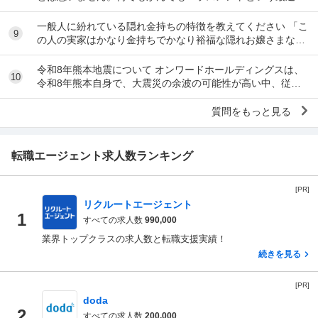
風潮に反対です。ただ、橋本愛からすれば良い気...
一般人に紛れている隠れ金持ちの特徴を教えてください 「こ
9
の人の実家はかなり金持ちでかなり裕福な隠れお嬢さまなん
だな」とわかる特徴を教えてください 私の...
令和8年熊本地震について オンワードホールディングスは、
10
令和8年熊本自身で、大震災の余波の可能性が高い中、従業
員に売上金の確保（金庫への預け入れ）を優先さ...
質問をもっと見る
転職エージェント求人数ランキング
[PR]
リクルートエージェント
1
すべての求人数
990,000
業界トップクラスの求人数と転職支援実績！
続きを見る
[PR]
doda
2
すべての求人数
200,000