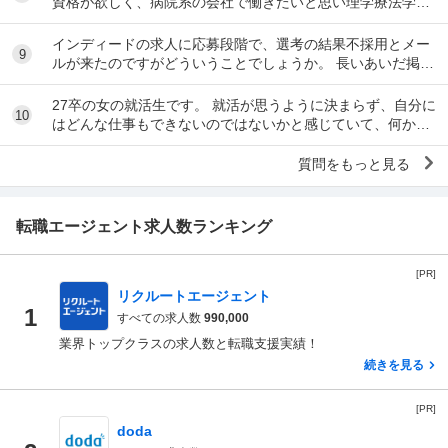
資格が欲しく、病院系の会社で働きたいと思い理学療法学科
へ入りました。 しかし、そのモチベーションだ...
インディードの求人に応募段階で、選考の結果不採用とメー
9
ルが来たのですがどういうことでしょうか。 長いあいだ掲載
されている求人です。
27卒の女の就活生です。 就活が思うように決まらず、自分に
10
はどんな仕事もできないのではないかと感じていて、何かの
病気なのではないかと不安になっています。 ...
質問をもっと見る
転職エージェント求人数ランキング
[PR]
リクルートエージェント
1
すべての求人数
990,000
業界トップクラスの求人数と転職支援実績！
続きを見る
[PR]
doda