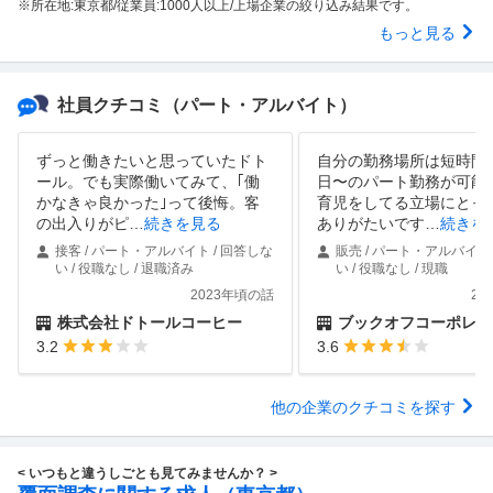
※所在地:東京都/従業員:1000人以上/上場企業の絞り込み結果です。
もっと見る
社員クチコミ
（パート・アルバイト）
ずっと働きたいと思っていたドト
自分の勤務場所は短時間
ール。でも実際働いてみて、｢働
日〜のパート勤務が可能
かなきゃ良かった｣って後悔。客
育児をしてる立場にとっ
の出入りがピ
…
続きを見る
ありがたいです
…
続きを
接客 / パート・アルバイト / 回答しな
販売 / パート・アルバイト 
い / 役職なし / 退職済み
い / 役職なし / 現職
2023年頃の話
20
株式会社ドトールコーヒー
ブックオフコーポレーション
3.2
3.6
他の企業のクチコミを探す
< いつもと違うしごとも見てみませんか？ >