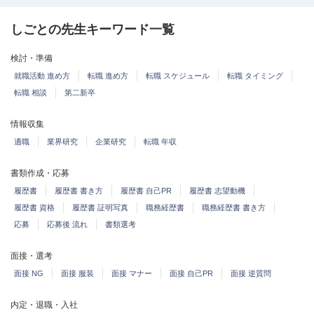
しごとの先生キーワード一覧
検討・準備
就職活動 進め方
転職 進め方
転職 スケジュール
転職 タイミング
転職 相談
第二新卒
情報収集
適職
業界研究
企業研究
転職 年収
書類作成・応募
履歴書
履歴書 書き方
履歴書 自己PR
履歴書 志望動機
履歴書 資格
履歴書 証明写真
職務経歴書
職務経歴書 書き方
応募
応募後 流れ
書類選考
面接・選考
面接 NG
面接 服装
面接 マナー
面接 自己PR
面接 逆質問
内定・退職・入社