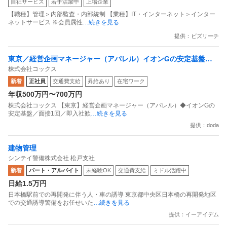
自社サービス
若手活躍中
上場企業
プライアンス推進担当（SBCSD）
【職種】管理＞内部監査・内部統制 【業種】IT・インターネット＞インター
ネットサービス ※会員属性
…続きを見る
提供：ビズリーチ
東京／経営企画マネージャー（アパレル）イオンGの安定基盤／
株式会社コックス
面接1回／即入社歓迎
新着
正社員
交通費支給
昇給あり
在宅ワーク
年収500万円〜700万円
株式会社コックス 【東京】経営企画マネージャー（アパレル）◆イオンGの
安定基盤／面接1回／即入社歓
…続きを見る
提供：doda
建物管理
シンテイ警備株式会社 松戸支社
新着
パート・アルバイト
未経験OK
交通費支給
ミドル活躍中
日給1.5万円
日本橋駅前での再開発に伴う人・車の誘導 東京都中央区日本橋の再開発地区
での交通誘導警備をお任せいた
…続きを見る
提供：イーアイデム