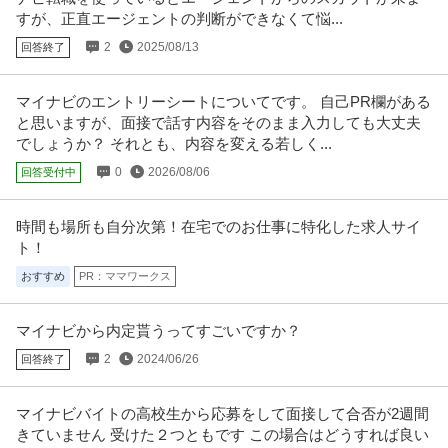
株式会社レオパレス21 【中野】現場品質検査（アパート）◆シニア活躍中｜
すが、正直エージェントの判断ができなくて悩...
残業10h程度｜土日祝｜”
…続きを見る
提供：doda
2
2025/08/13
回答終了
総務 ／ 総務人事 土日祝休み／残業ほぼなし
マイナビのエントリーシートについてです。 自己PR欄がある
株式会社ダイケンホールディングス
と思いますが、面接で話す内容をそのまま入力しても大丈夫
正社員
土日休み
U・IターンOK
職場内禁煙
でしょうか？ それとも、内容を変える若しく...
【職種】管理＞総務 【業種】不動産＞不動産管理 ※会員属性などに応じ、当
該求人をビズリーチ上で閲覧
…続きを見る
0
2026/08/06
回答受付中
提供：ビズリーチ
時間も場所も自分次第！在宅でのお仕事に特化した求人サイ
社会福祉士 資格必須／医療ソーシャルワーカー／土日祝休み／M
ト！
医療法人社団真清の会/南多摩クリニック
SW／病院
おすすめ
PR：ママワークス
正社員
交通費支給
昇給あり
土日休み
月給20万円〜30万円
マイナビから内定貰うってすごいですか？
＜土曜日・日曜日・祝日休み＞整形外科・内科・訪問診療クリニックにて訪
問診療相談員のお仕事です＠町田
…続きを見る
2
2024/06/26
回答終了
提供：ケア人材バンク
マイナビバイトの高校生から応募をして面接して合否が2週間
個人営業 ／ 「営業」土日祝休み／業界屈指のインセンティブ／残
きていません 受けた２つともです この場合はどうすれば良い
株式会社ヴェリタス・インベストメント
業月10h