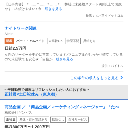
【仕事内容】 ＊……＊……＊……＊… 弊社は未経験スタート9割以上で 始め
やすい＆続けやすい♪ 今
…続きを見る
提供：ヒバライドットコム
ナイトワーク関連
Altair
新着
パート・アルバイト
未経験OK
学歴不問
昇給あり
日給2.5万円
女性のリーダーを中心に営業しています♪マニュアルがしっかり確立している
ので未経験でも安心★「自信が
…続きを見る
提供：バイトル
この条件の求人をもっと見る
< 平日勤務で週末はリフレッシュしたい人におすすめ >
正社員×土日祝休み（東京都）
商品企画 ／ 「商品企画／マーケティングマネージャー」「たべっ
株式会社ギンビス
子どうぶつ」でお馴染みのお菓子メーカー ギンビス「「しみチョ
正社員
産休・育休実績あり
転勤なし
自社サービス
ココーン」「アスパラガス」などのロングセラー商品を製造／土
年収800万円〜1,200万円
日祝休み／転勤なし／勤務地日本橋」（株式会社ギンビス）