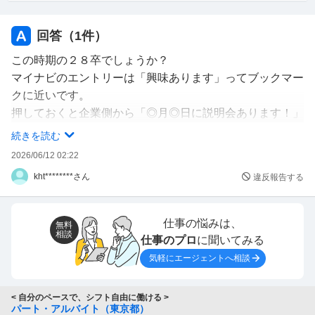
回答（
1
件）
この時期の２８卒でしょうか？
マイナビのエントリーは「興味あります」ってブックマー
クに近いです。
押しておくと企業側から「◎月◎日に説明会あります！」
とかそういう
続きを読む
メッセージがマイページに届いたりするようになります。
2026/06/12 02:22
kht********さん
違反報告する
プロフィールもESのようなしっかりした内容ではないで
す。
（エントリーシートは改めて後日求めることが多いです）
仕事の悩みは、
無料
相談
仕事のプロ
に聞いてみる
気軽にエージェントへ相談
< 自分のペースで、シフト自由に働ける >
パート・アルバイト（東京都）