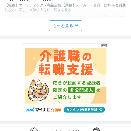
【職種】マーケティング＞商品企画 【業種】メーカー＞食品・飲料 ※会員属
性などに応じ、当該求人をビ
…続きを見る
提供：ビズリーチ
もっと見る
年収1000万円も可能×土日祝休み／外国人人材紹介の法人営業／
上野グループホールディングス株式会社
マネジメント業務
正社員
交通費支給
土日休み
介護休暇あり
月給47万円〜62.5万円
【年収1000万円も可能×土日祝休み】外国人人材紹介の法人営業｜マネジメ
ント業務 【高収入！稼ぐな
…続きを見る
提供：上野グループホールディングス株式会社
法務・コンプライアンス ／ 「測量士・測量士補・測量助手」最新
ひかり司法書士法人
ドローン・3Dレーザースキャナーを駆使する先進的測量技術者／
正社員
土日休み
高収入
完全週休2日制
創業90年の強固なグループ基盤／京都・丸太町駅徒歩1分／完全週
年収800万円〜1,000万円
休2日（土日祝）
【職種】管理＞法務・コンプライアンス 【業種】士業＞その他 ※会員属性な
どに応じ、当該求人をビズリ
…続きを見る
提供：ビズリーチ