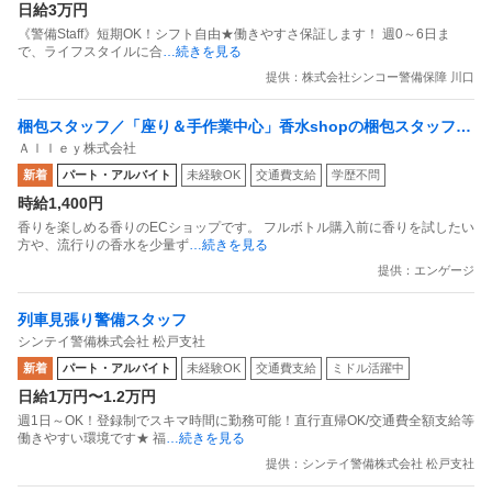
日給3万円
《警備Staff》短期OK！シフト自由★働きやすさ保証します！ 週0～6日ま
で、ライフスタイルに合
…続きを見る
提供：株式会社シンコー警備保障 川口
梱包スタッフ／「座り＆手作業中心」香水shopの梱包スタッフ
Ａｌｌｅｙ株式会社
副業OK 週1日からOK 1日1時間からOK
新着
パート・アルバイト
未経験OK
交通費支給
学歴不問
時給1,400円
香りを楽しめる香りのECショップです。 フルボトル購入前に香りを試したい
方や、流行りの香水を少量ず
…続きを見る
提供：エンゲージ
列車見張り警備スタッフ
シンテイ警備株式会社 松戸支社
新着
パート・アルバイト
未経験OK
交通費支給
ミドル活躍中
日給1万円〜1.2万円
週1日～OK！登録制でスキマ時間に勤務可能！直行直帰OK/交通費全額支給等
働きやすい環境です★ 福
…続きを見る
提供：シンテイ警備株式会社 松戸支社