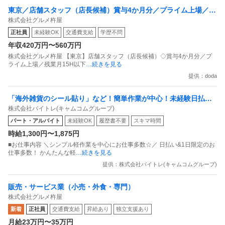
東京／店舗スタッフ（店長候補）賞与4か月分／プライム上場／残
株式会社グルメ杵屋
業月15H以下／新店オープン多数
正社員
未経験OK
交通費支給
学歴不問
年収420万円〜560万円
株式会社グルメ杵屋 【東京】店舗スタッフ（店長候補）◇賞与4か月分／プ
ライム上場／残業月15H以下
…続きを見る
提供：doda
「海外雑貨のシール貼り」など！簡単作業が中心！未経験日払い
株式会社バイトレ(キャムコムグループ)
OK！簡単
パート・アルバイト
未経験OK
履歴書不要
スキマ時間
時給1,300円〜1,875円
■お仕事内容 ＼シンプル軽作業を中心にお仕事多数☆／ 日払い&1日限定のお
仕事多数！ かんたんな軽
…続きを見る
提供：株式会社バイトレ(キャムコムグループ)
販売・サービス業（小売・外食・専門）
株式会社グルメ杵屋
新着
正社員
交通費支給
昇給あり
独立支援あり
月給23万円〜35万円