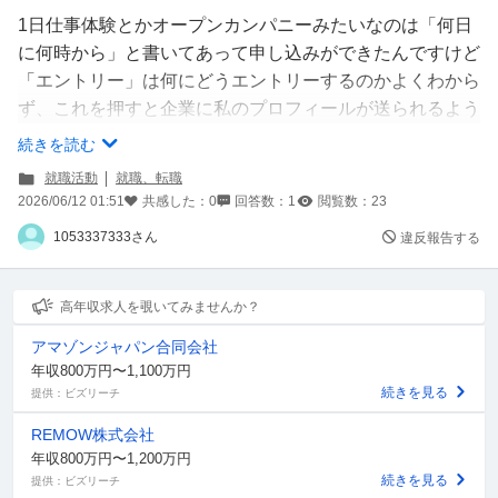
1日仕事体験とかオープンカンパニーみたいなのは「何日
に何時から」と書いてあって申し込みができたんですけど
「エントリー」は何にどうエントリーするのかよくわから
ず、これを押すと企業に私のプロフィールが送られるよう
なので押せていません。エントリーするとどうなるのです
続きを読む
か。
就職活動
就職、転職
2026/06/12 01:51
共感した：
0
回答数：
1
閲覧数：
23
1053337333さん
違反報告する
高年収求人を覗いてみませんか？
アマゾンジャパン合同会社
年収800万円〜1,100万円
続きを見る
提供：ビズリーチ
REMOW株式会社
年収800万円〜1,200万円
続きを見る
提供：ビズリーチ