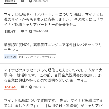
1
2025/05/24
回答終了
マイナビ転職キャリアパートナーについて 先日、マイナビ転
職のサイトからある求人に応募しました。 その求人には「マ
イナビ転職キャリアパートナーの紹介案件...
2
2024/06/01
回答終了
業界認知度NO1。高単価ITエンジニア案件はレバテックフリ
ーランス
おすすめ
PR：レバテックフリーランス
マイナビのメッセージって返信した方がいいでしょうか？大
学3年、就活中です。 この前、合同企業説明会に参加し、あ
る企業に興味を持ったので説明を聞いた後、マイ...
2
2025/02/16
解決済み
マイナビ転職について質問です。 先日、マイナビ転職にて企
業に応募したのですが、［採用受付・連絡先］がキャリアパ