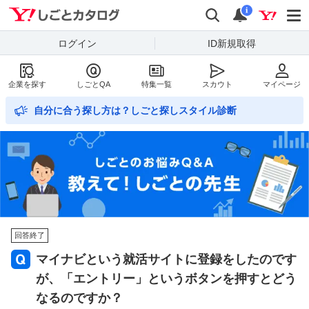
Yahoo!しごとカタログ
検索
通知数
i
ログイン
ID新規取得
企業を探す
しごとQA
特集一覧
スカウト
マイページ
自分に合う探し方は？しごと探しスタイル診断
回答終了
マイナビという就活サイトに登録をしたのです
が、「エントリー」というボタンを押すとどう
なるのですか？