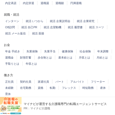
内定承諾
内定辞退
退職届
退職願
円満退職
就職・就活
インターン
就活 いつから
就活 企業説明会
就活 企業研究
OB訪問
就活 自己PR
就活 志望動機
就活 履歴書
就活 スーツ
就活 メール返信
就活 面接
お金
年金 手続き
失業保険
失業手当
健康保険
社会保険
年末調整
退職金
財形貯蓄
歩合制とは
基本給とは
月収とは
月給とは
手取りとは
年収とは
働き方
正社員
契約社員
派遣社員
パート
アルバイト
フリーター
未経験
在宅勤務
資格
転勤
フレックス
時短勤務
産休
育休
マイナビが運営する介護職専門の転職エージェントサービス
労働問題・法律
PR：
マイナビ介護職
法律 有給休暇
法律 残業
法律 フレックス
労働基準法
36協定