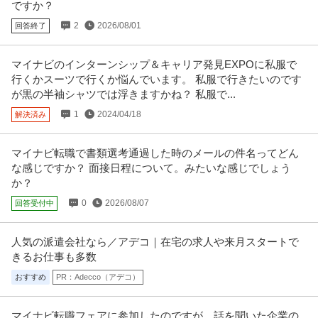
ですか？
新着
正社員
土日休み
インセンティブあり
経験者優遇
2
2026/08/01
回答終了
年収800万円
【職種】営業＞個人営業 【業種】不動産＞デベロッパー ※会員属性などに応
じ、当該求人をビズリーチ上
…続きを見る
マイナビのインターンシップ＆キャリア発見EXPOに私服で
提供：ビズリーチ
行くかスーツで行くか悩んでいます。 私服で行きたいのです
が黒の半袖シャツでは浮きますかね？ 私服で...
この条件の求人をもっと見る
1
2024/04/18
解決済み
マイナビ転職で書類選考通過した時のメールの件名ってどん
な感じですか？ 面接日程について。みたいな感じでしょう
か？
0
2026/08/07
回答受付中
人気の派遣会社なら／アデコ｜在宅の求人や来月スタートで
きるお仕事も多数
おすすめ
PR：Adecco（アデコ）
マイナビ転職フェアに参加したのですが、話を聞いた企業の