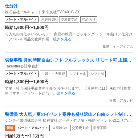
仕分け
株式会社フルキャスト東京支社/EA0401G-AY
パート・アルバイト
未経験OK
交通費支給
昇給あり
時給1,600円〜1,800円
＼人気のお仕事いろいろ／ ・商品の検品／ピッキング ・シール貼り／仕分け
・アパレル商品の倉庫作業
…続きを見る
提供：イーアイデム
労務事務 月80時間自由シフト フルフレックス リモート可 主婦活
Takeoffer会計事務所
躍中
パート・アルバイト
主婦・主夫歓迎
シフト自由
シフト制
時給1,300円〜1,600円
労働・社会保険手続業務全般をお任せします。 【具体的には】 ■給与計算業
務（マネーフォワード給与、
…続きを見る
提供：アカナビ
警備員 大人気／夏のイベント案件も盛り沢山／自由シフト制！週
シンテイ警備株式会社 松戸支社 北千住・竹ノ塚・梅島(イベント-2)エリア/A3
払いもOK／毎週水曜日がお給料日最短翌日面接OK！応募後に届
203200113
新着
パート・アルバイト
未経験OK
交通費支給
学歴不問
くURLから面接日時を選んでね交通費全額支給なので遠方の方も
日給1万円〜1.1万円
問題なし！未経験歓迎 ／ 警備スタッフ