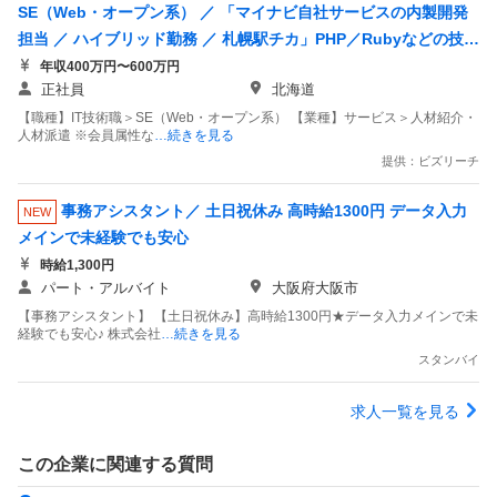
SE（Web・オープン系） ／ 「マイナビ自社サービスの内製開発
担当 ／ ハイブリッド勤務 ／ 札幌駅チカ」PHP／Rubyなどの技術
を活用し／売上100億円を突破した急成長事業をシステムの面から
年収400万円〜600万円
正社員
北海道
後押ししていただける内製エンジニアを募集！
【職種】IT技術職＞SE（Web・オープン系） 【業種】サービス＞人材紹介・
人材派遣 ※会員属性な
…続きを見る
提供：ビズリーチ
事務アシスタント／ 土日祝休み 高時給1300円 データ入力
NEW
メインで未経験でも安心
時給1,300円
パート・アルバイト
大阪府大阪市
【事務アシスタント】 【土日祝休み】高時給1300円★データ入力メインで未
経験でも安心♪ 株式会社
…続きを見る
スタンバイ
求人一覧を見る
この企業に関連する質問