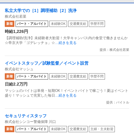
私立大学での［1］調理補助［2］洗浄
株式会社若菜
新着
パート・アルバイト
未経験OK
交通費支給
学歴不問
時給1,226円
【調理補助/洗浄】未経験者大歓迎！大学キャンパス内の食堂で働きませんか
☆帝京大学「ゴデレッチョ」☆
…続きを見る
提供：株式会社若菜
イベントスタッフ／試験監督／イベント設営
株式会社マッシュ
新着
パート・アルバイト
未経験OK
交通費支給
学歴不問
日給2.2万円
マッシュのバイトは単発・短期OK！イベントバイトで稼ごう！夏はイベント
盛り！マッシュで充実した毎日
…続きを見る
提供：バイトル
セキュリティスタッフ
株式会社シンコー警備保障 川口
新着
パート・アルバイト
未経験OK
交通費支給
主婦・主夫歓迎