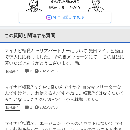
あなたの悩みは
経理事務スタッフ／経理経験必須／土日祝休み／年間休日125日／
解決しましたか？
有限会社石田電機
残業ほぼなし
新着
正社員
交通費支給
学歴不問
昇給あり
AIにも聞いてみる
月給25万円〜35万円
仕事内容：＼経理経験を活かして、安定企業で長く働きませんか？／ 創業40
年以上の電気設備工事会社で
…続きを見る
この質問と関連する質問
提供：有限会社石田電機
マイナビ転職キャリアパートナーについて 先日マイナビ経由
経理（財務会計） ／ 経理／土日祝休み／服装自由／賞与4か月分
で求人に応募しました。 その後メッセージにて 「この度は応
株式会社林電子
／平均年齢30代／残業月10時間
募いただきありがとうございます。 現...
正社員
交通費支給
昇給あり
在宅ワーク
3
2025/02/18
回答終了
年収300万円〜500万円
【職種】管理＞経理（財務会計） 【業種】IT・インターネット＞ソフトウエ
ア ※会員属性などに応じ、
…続きを見る
マイナビ転職?ってやつ良いんですか？ 自分今フリーターな
提供：ビズリーチ
んですけど、これ使えるんですかね……転職?ではなくない？
みたいな……ただのアルバイトから就職したい...
中野／現場品質検査（アパート）シニア活躍中／残業10h程度／
1
2026/07/30
回答終了
株式会社レオパレス21
土日祝／”ホワイト企業”認定企業
新着
正社員
交通費支給
昇給あり
在宅ワーク
マイナビ転職で、エージェントからのスカウトについて マイ
年収579万円〜1,002万円
ナビ転職を使っているとエージェントからのスカウトが来ま