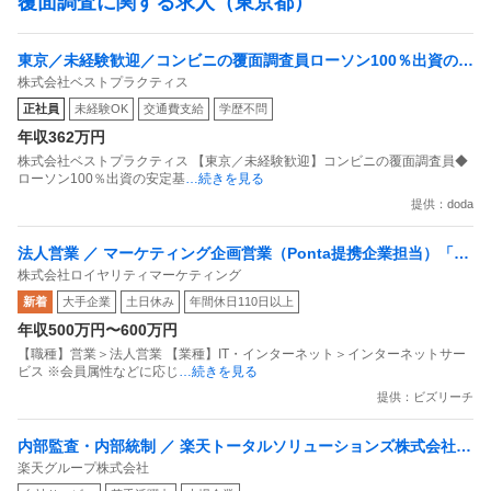
覆面調査に関する求人（東京都）
東京／未経験歓迎／コンビニの覆面調査員ローソン100％出資の安
株式会社ベストプラクティス
定基盤／月５日在宅／残業月10時間
正社員
未経験OK
交通費支給
学歴不問
年収362万円
株式会社ベストプラクティス 【東京／未経験歓迎】コンビニの覆面調査員◆
ローソン100％出資の安定基
…続きを見る
提供：doda
法人営業 ／ マーケティング企画営業（Ponta提携企業担当）「国
株式会社ロイヤリティマーケティング
内最大級の共通ポイントサービスを展開／無駄のない消費社会を
新着
大手企業
土日休み
年間休日110日以上
目指すデータマーケティングカンパニー」
年収500万円〜600万円
【職種】営業＞法人営業 【業種】IT・インターネット＞インターネットサー
ビス ※会員属性などに応じ
…続きを見る
提供：ビズリーチ
内部監査・内部統制 ／ 楽天トータルソリューションズ株式会社
楽天グループ株式会社
戦略事業コンプライアンス支援部 業務統制支援課：ショップコン