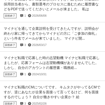
採用担当者から、書類選考のプロセスに進むために履歴書な
どをPDFで送ってくださいとメールが来ました。 私は
1
2026/06/06
回答終了
マイナビを通して企業説明を受けてきたんですが、説明会が
終わり家に帰ってきてからマイナビの方に「ご参加の御礼」
という件名でメールが来ていました。 マイナビ開...
3
2026/03/17
回答終了
マイナビ転職で応募した時の志望動機 マイナビ転職で応募し
ましたが、応募フォームは志望動機欄がありませんでした。
しかし、自分のアカウントの履歴書・職務経...
1
2024/10/31
回答終了
マイナビ転職のCMについてです。 キムタクがやってるCMで
すが、逆にあなたが企業を面接って言ってるけど、何を面接
するのでしょう？ 自分が働きやすい企業か？ 給
3
2025/02/26
回答終了