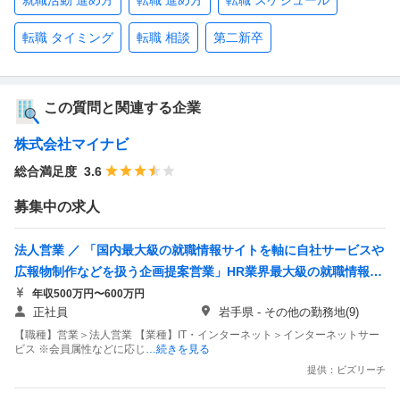
就職活動 進め方
転職 進め方
転職 スケジュール
転職 タイミング
転職 相談
第二新卒
この質問と関連する企業
株式会社マイナビ
総合満足度
3.6
募集中の求人
法人営業 ／ 「国内最大級の就職情報サイトを軸に自社サービスや
広報物制作などを扱う企画提案営業」HR業界最大級の就職情報サ
イトを運営する広告企画営業職
年収500万円〜600万円
正社員
岩手県 - その他の勤務地(9)
【職種】営業＞法人営業 【業種】IT・インターネット＞インターネットサー
ビス ※会員属性などに応じ
…続きを見る
提供：ビズリーチ