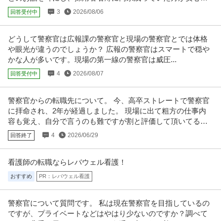
新着
昇給あり
資格取得支援制度
夜勤なし
のかと思いました。
3
2026/08/06
回答受付中
【職種】建築・土木＞その他 【業種】建設＞設備・電気 ※会員属性などに応
じ、当該求人をビズリーチ上
…続きを見る
提供：ビズリーチ
どうして警察官は広報課の警察官と現場の警察官とでは体格
や眼光が違うのでしょうか？ 広報の警察官はスマートで穏や
この条件の求人をもっと見る
かな人が多いです。現場の第一線の警察官は威圧...
4
2026/08/07
回答受付中
警察官からの転職先について。 今、高卒ストレートで警察官
に拝命され、2年が経過しました。 現場に出て粗方の仕事内
容も覚え、自分で言うのも難ですが割と評価して頂いてる方
だと思います。
4
2026/06/29
回答終了
看護師の転職ならレバウェル看護！
おすすめ
PR：レバウェル看護
警察官について質問です。 私は現在警察官を目指しているの
ですが、プライベートなどはやはり少ないのですか？調べて