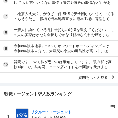
6
して 人に言いたくない事情（病気や家族の事情など）があ
り、上司や総務等に相談した結果、仕事内容を...
「地震大丈夫？」がうざい件 SNSで安全圏からつぶやいてる
7
のもそうだし、職場で熊本地震直後に熊本工場に電話して
「うるさい！今それどころじゃないんだよ！」...
一般人に紛れている隠れ金持ちの特徴を教えてください 「こ
8
の人の実家はかなり金持ちでかなり裕福な隠れお嬢さまなん
だな」とわかる特徴を教えてください 私の...
令和8年熊本地震について オンワードホールディングスは、
9
令和8年熊本自身で、大震災の余波の可能性が高い中、従業
員に売上金の確保（金庫への預け入れ）を優先さ...
質問です。 全て私が悪いのは承知しています。 現在私は高
10
校1年生で、某寿司チェーン店バイトをの面接を受けまし
た。面接をし、その場で採用をもらいました。そし...
質問をもっと見る
転職エージェント求人数ランキング
[PR]
リクルートエージェント
1
すべての求人数
990,000