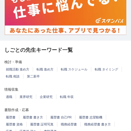
しごとの先生キーワード一覧
検討・準備
就職活動 進め方
転職 進め方
転職 スケジュール
転職 タイミング
転職 相談
第二新卒
情報収集
適職
業界研究
企業研究
転職 年収
書類作成・応募
履歴書
履歴書 書き方
履歴書 自己PR
履歴書 志望動機
履歴書 資格
履歴書 証明写真
職務経歴書
職務経歴書 書き方