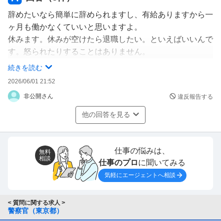
辞めたいなら簡単に辞められますし、有給ありますから一
ヶ月も働かなくていいと思いますよ。
休みます。休みが空けたら退職したい。といえばいいんで
す。怒られたりすることはありません。
淡々と上司は手続きするだけですから、ドンドン学生が卒
続きを読む
業してきます。
2026/06/01 21:52
研修ですから、あなたが休んでも、辞めても困らないです
非公開さん
違反報告する
から安心してください。
他の回答を見る
辞めると伝えた後、周りの人は辞めるまで怒らないです
し、優しいですよ。
なぜなら、怒るといのは育てよう！とする気持ちの現れで
仕事の悩みは、
無料
相談
仕事のプロ
に聞いてみる
もあります。
辞めるまでの期間、冷たくされるかもと不安何でしょう
気軽にエージェントへ相談
が、そんな事はないですよ。じゃあ、あと数カ月で定年退
職する人に冷たくしますか？しませんよね？
< 質問に関する求人 >
警察官（東京都）
今は第二新卒という言葉もあります。