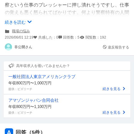
察という仕事のプレッシャーに押し潰れそうですし、仕事
の覚えも悪く怒られてばかりです。何より警察特有の人間
関係にも疲れ果てました。
続きを読む
昔から人の目を気にしすぎたり、ちょっと怒られたくらい
職場の悩み
で凹むくらい人よりメンタルが弱いのに警察官という仕事
2026/06/01 12:19
共感した：
0
回答数：
5
閲覧数：
192
を憧れただけで選んだのに後悔しかないです。警察学校は
非公開さん
違反報告する
教官が私を気にかけてくださっていたのと仲間がいたので
卒業できましたが、現場に出て毎日辞めたくて仕方ないで
す。
高年収求人を覗いてみませんか？
今は刑事研修が始まったばかりなのですが、本当に地獄で
一般社団法人東京アメリカンクラブ
す。辞めると交番の指導員に伝えたいですが、刑事研修中
年収800万円〜1,000万円
ですし、署に出てまだ数ヶ月なので伝えた後の期間を想像
続きを見る
提供：ビズリーチ
すると怖くて言い出せません。伝えても1ヶ月は働く必要
アマゾンジャパン合同会社
ありますよね...どうしたらいいんでしょうか。何かアドバ
年収800万円〜1,100万円
イスをお願いします
続きを見る
提供：ビズリーチ
回答（
5
件）