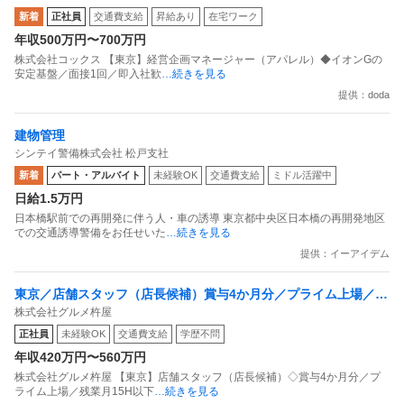
新着
正社員
交通費支給
昇給あり
在宅ワーク
年収500万円〜700万円
株式会社コックス 【東京】経営企画マネージャー（アパレル）◆イオンGの
安定基盤／面接1回／即入社歓
…続きを見る
提供：doda
建物管理
シンテイ警備株式会社 松戸支社
新着
パート・アルバイト
未経験OK
交通費支給
ミドル活躍中
日給1.5万円
日本橋駅前での再開発に伴う人・車の誘導 東京都中央区日本橋の再開発地区
での交通誘導警備をお任せいた
…続きを見る
提供：イーアイデム
東京／店舗スタッフ（店長候補）賞与4か月分／プライム上場／残
株式会社グルメ杵屋
業月15H以下／新店オープン多数
正社員
未経験OK
交通費支給
学歴不問
年収420万円〜560万円
株式会社グルメ杵屋 【東京】店舗スタッフ（店長候補）◇賞与4か月分／プ
ライム上場／残業月15H以下
…続きを見る