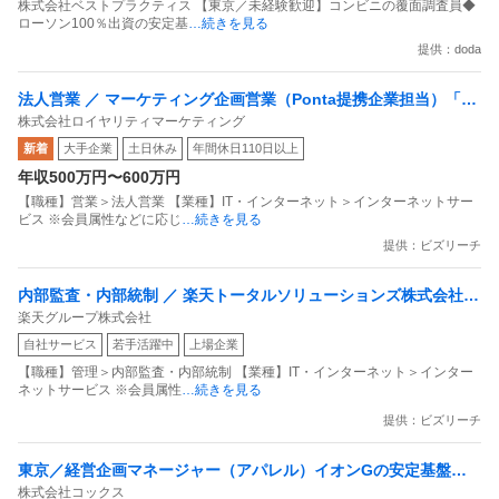
株式会社ベストプラクティス 【東京／未経験歓迎】コンビニの覆面調査員◆
ローソン100％出資の安定基
…続きを見る
提供：doda
法人営業 ／ マーケティング企画営業（Ponta提携企業担当）「国
株式会社ロイヤリティマーケティング
内最大級の共通ポイントサービスを展開／無駄のない消費社会を
新着
大手企業
土日休み
年間休日110日以上
目指すデータマーケティングカンパニー」
年収500万円〜600万円
【職種】営業＞法人営業 【業種】IT・インターネット＞インターネットサー
ビス ※会員属性などに応じ
…続きを見る
提供：ビズリーチ
内部監査・内部統制 ／ 楽天トータルソリューションズ株式会社
楽天グループ株式会社
戦略事業コンプライアンス支援部 業務統制支援課：ショップコン
自社サービス
若手活躍中
上場企業
プライアンス推進担当（SBCSD）
【職種】管理＞内部監査・内部統制 【業種】IT・インターネット＞インター
ネットサービス ※会員属性
…続きを見る
提供：ビズリーチ
東京／経営企画マネージャー（アパレル）イオンGの安定基盤／
株式会社コックス
面接1回／即入社歓迎