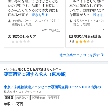
重いものを運ぶことはほとんどな
アルバイトとして働いて
いので楽です。品出しする時にし
本的に残業なしで有休も
ゃがんだらできるので体力的にも
いです。冠婚葬祭だけで
疲れる仕事で
…
続きを見る
な用事が入っ
…
続きを見
その他 / パート・アルバイト / 女性 /
接客 / パート・アルバイト /
役職なし / 現職
職なし / 現職
2023年頃の話
20
株式会社セリア
株式会社良品計画
--
3.5
他の企業のクチコミを探す
< いつもと違うしごとも見てみませんか？ >
覆面調査に関する求人（東京都）
東京／未経験歓迎／コンビニの覆面調査員ローソン100％出資の安
株式会社ベストプラクティス
定基盤／月５日在宅／残業月10時間
正社員
未経験OK
交通費支給
学歴不問
年収362万円