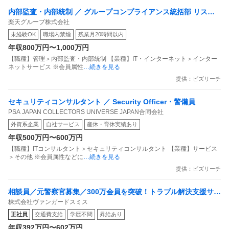
内部監査・内部統制 ／ グループコンプライアンス統括部 リスク
楽天グループ株式会社
管理部 照会管理課：照会担当（RMD）
未経験OK
職場内禁煙
残業月20時間以内
年収800万円〜1,000万円
【職種】管理＞内部監査・内部統制 【業種】IT・インターネット＞インター
ネットサービス ※会員属性
…続きを見る
提供：ビズリーチ
セキュリティコンサルタント ／ Security Officer・警備員
PSA JAPAN COLLECTORS UNIVERSE JAPAN合同会社
外資系企業
自社サービス
産休・育休実績あり
年収500万円〜600万円
【職種】ITコンサルタント＞セキュリティコンサルタント 【業種】サービス
＞その他 ※会員属性などに
…続きを見る
提供：ビズリーチ
相談員／元警察官募集／300万会員を突破！トラブル解決支援サー
株式会社ヴァンガードスミス
ビス／土日祝休・年間休日128日
正社員
交通費支給
学歴不問
昇給あり
年収392万円〜602万円