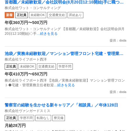
首都圏／未経験歓迎／会社説明会(8月20日12:10開始)手に職つけ
株式会社ワット・コンサルティング
て働く／研修制度／土日祝休
新着
正社員
未経験OK
交通費支給
昇給あり
年収360万円〜500万円
株式会社ワット・コンサルティング 【首都圏／未経験歓迎】会社説明会(8月
20日12:10開始)◇手
…続きを見る
提供：doda
池袋／実務未経験歓迎／マンション管理フロント宅建・管理業務
株式会社ライフポート西洋
主任者歓迎／年休124日／ノルマなし
正社員
未経験OK
交通費支給
学歴不問
年収410万円〜650万円
株式会社ライフポート西洋 【池袋／実務未経験歓迎】マンション管理フロン
ト◆宅建・管理業務主任者歓迎
…続きを見る
提供：doda
警察官の経験を生かせる新キャリア／「相談員」／年休128日
株式会社ヴァンガードスミス
正社員
学歴不問
転勤なし
寮完備
月給28万円