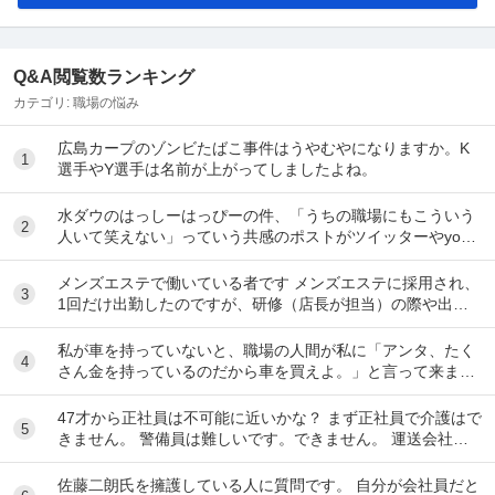
Q&A閲覧数ランキング
カテゴリ:
職場の悩み
広島カープのゾンビたばこ事件はうやむやになりますか。K
1
選手やY選手は名前が上がってしましたよね。
水ダウのはっしーはっぴーの件、「うちの職場にもこういう
2
人いて笑えない」っていう共感のポストがツイッターやyout
ubeのコメント欄に多すぎてそっちに驚いて...
メンズエステで働いている者です メンズエステに採用され、
3
1回だけ出勤したのですが、研修（店長が担当）の際や出勤
時に「元々デリをやっていたなら」という理由で...
私が車を持っていないと、職場の人間が私に「アンタ、たく
4
さん金を持っているのだから車を買えよ。」と言って来ま
す。 でも なんで しんどい思いをして働いた金で...
47才から正社員は不可能に近いかな？ まず正社員で介護はで
5
きません。 警備員は難しいです。できません。 運送会社の
運転手は無理です。できません 過去にうつ...
佐藤二朗氏を擁護している人に質問です。 自分が会社員だと