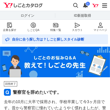
Yahoo!しごとカタログ
検索
通知数
i
ログイン
ID新規取得
企業を探す
しごとQA
特集一覧
スカウト
マイページ
自分に合う探し方は？しごと探しスタイル診断
回答終了
警察官を辞めたいです。
去年の10月に大卒で採用され、学校卒業して今3ヶ月目で
す。昔から警察官に憧れていたようやく慣れましたが、警