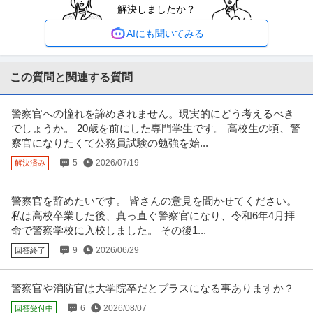
解決しましたか？
新着
正社員
交通費支給
学歴不問
昇給あり
年収400万円〜600万円
AIにも聞いてみる
株式会社マルタ設計 【神田/在宅勤務可】設備設計◆面接1回／上流工程から
参画／公共施設8割・大和ハ
…続きを見る
提供：doda
この質問と関連する質問
建設コンサルタント ／ 「未来の代表候補 ／ 機械設備設計」60年
警察官への憧れを諦めきれません。現実的にどう考えるべき
株式会社樹設計
続く技術のバトンを継ぐ／経営幹部募集／官公庁案件100％（警察
でしょうか。 20歳を前にした専門学生です。 高校生の頃、警
職場内禁煙
署や学校等の改修）
察官になりたくて公務員試験の勉強を始...
年収800万円〜1,000万円
5
2026/07/19
解決済み
【職種】建築・土木＞建設コンサルタント 【業種】建設＞建設・建築・土木
※会員属性などに応じ、当該
…続きを見る
提供：ビズリーチ
警察官を辞めたいです。 皆さんの意見を聞かせてください。
私は高校卒業した後、真っ直ぐ警察官になり、令和6年4月拝
東京23区内中心／電気工事施工管理（強電）転勤無／公共工事専
命で警察学校に入校しました。 その後1...
日東電工株式会社
門特化で働きやすさ／完全週休2日制
9
2026/06/29
回答終了
新着
正社員
交通費支給
学歴不問
昇給あり
年収607万円〜964万円
警察官や消防官は大学院卒だとプラスになる事ありますか？
日東電工株式会社 【東京23区内中心】電気工事施工管理（強電）◆転勤無／
公共工事専門特化で働きやす
…続きを見る
6
2026/08/07
回答受付中