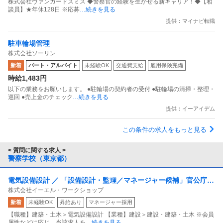
株式会社ヴァンガードスミス ◆警察官の経験を生かせる新キャリア！◆【相
談員】★年休128日 ※応募
…続きを見る
提供：マイナビ転職
駐車輪場管理
株式会社ソーリン
新着
パート・アルバイト
未経験OK
交通費支給
雇用保険完備
時給1,483円
以下の業務をお願いします。 ●駐輪場の契約者の受付 ●駐輪場の清掃・整理・
巡回 ●売上金のチェック
…続きを見る
提供：イーアイデム
この条件の求人をもっと見る
< 質問に関する求人 >
警察学校（東京都）
電気設備設計 ／ 「設備設計・監理／マネージャー候補」官公庁・
株式会社イーエル・ワークショップ
民間施設中心／少数精鋭の設計事務所昇給年1回・賞与年2回／年
新着
未経験OK
昇給あり
マネージャー採用
休130日
【職種】建築・土木＞電気設備設計 【業種】建設＞建設・建築・土木 ※会員
属性などに応じ、当該求人を
…続きを見る