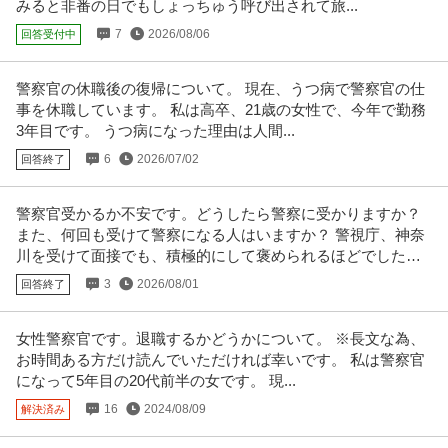
みると非番の日でもしょっちゅう呼び出されて旅...
7
2026/08/06
回答受付中
警察官の休職後の復帰について。 現在、うつ病で警察官の仕
事を休職しています。 私は高卒、21歳の女性で、今年で勤務
3年目です。 うつ病になった理由は人間...
6
2026/07/02
回答終了
警察官受かるか不安です。どうしたら警察に受かりますか？
また、何回も受けて警察になる人はいますか？ 警視庁、神奈
川を受けて面接でも、積極的にして褒められるほどでした
が、落ちました。
3
2026/08/01
回答終了
女性警察官です。退職するかどうかについて。 ※長文な為、
お時間ある方だけ読んでいただければ幸いです。 私は警察官
になって5年目の20代前半の女です。 現...
16
2024/08/09
解決済み