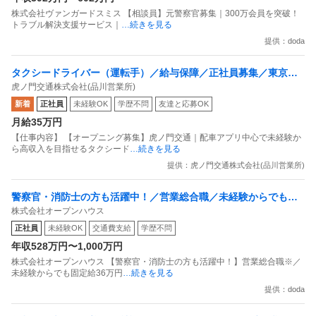
株式会社ヴァンガードスミス 【相談員】元警察官募集｜300万会員を突破！
トラブル解決支援サービス｜
…続きを見る
提供：doda
タクシードライバー（運転手）／給与保障／正社員募集／東京都
虎ノ門交通株式会社(品川営業所)
品川区／虎ノ門交通株式会社(品川営業所)_8531／東京都
新着
正社員
未経験OK
学歴不問
友達と応募OK
月給35万円
【仕事内容】 【オープニング募集】虎ノ門交通｜配車アプリ中心で未経験か
ら高収入を目指せるタクシード
…続きを見る
提供：虎ノ門交通株式会社(品川営業所)
警察官・消防士の方も活躍中！／営業総合職／未経験からでも固
株式会社オープンハウス
定給36万円スタート！！
正社員
未経験OK
交通費支給
学歴不問
年収528万円〜1,000万円
株式会社オープンハウス 【警察官・消防士の方も活躍中！】営業総合職※／
未経験からでも固定給36万円
…続きを見る
提供：doda