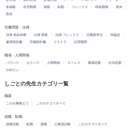
未経験
在宅勤務
資格
転勤
フレックス
時短勤務
産休
育休
労働問題・法律
法律 有給休暇
法律 残業
法律 フレックス
労働基準法
36協定
雇用契約書
労働契約書
リストラ
試用期間
職場・人間関係
パワハラ
セクハラ
人間関係
ストレス
職場恋愛
社内恋愛
やめたい
しごとの先生カテゴリ一覧
職業
この仕事教えて
このカテゴリすべて
就職、転職
就職活動
転職
退職
公務員試験
このカテゴリすべて