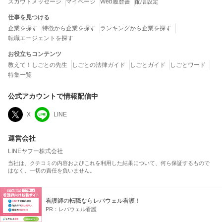
スカウトメッセージ
マイページ
Web履歴書
配信設定
仕事を見つける
企業を探す
特徴から企業を探す
ランキングから企業を探す
転職エージェントを探す
お役立ちコンテンツ
教えて！しごとの先生
しごとの法律ガイド
しごとガイド
しごとワード
特集一覧
公式アカウントで情報配信中
X
LINE
運営会社
LINEヤフー株式会社
当社は、クチコミの内容およびこれを利用した結果について、何ら保証するもので
はなく、一切の責任を負いません。
転職・就職で人気の企業
看護師の転職ならレバウェル看護！
平均年収ランキング
ボーナス額ランキング
PR：
レバウェル看護
総合満足度ランキング
ホワイト企業ランキング