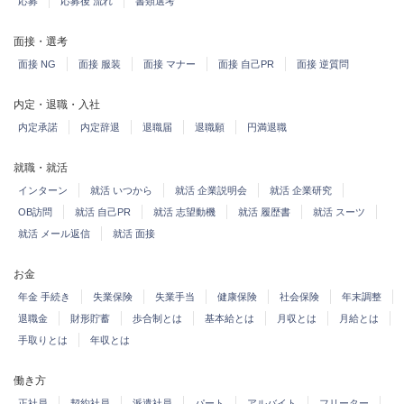
応募
応募後 流れ
書類選考
面接・選考
面接 NG
面接 服装
面接 マナー
面接 自己PR
面接 逆質問
内定・退職・入社
内定承諾
内定辞退
退職届
退職願
円満退職
就職・就活
インターン
就活 いつから
就活 企業説明会
就活 企業研究
OB訪問
就活 自己PR
就活 志望動機
就活 履歴書
就活 スーツ
就活 メール返信
就活 面接
お金
年金 手続き
失業保険
失業手当
健康保険
社会保険
年末調整
退職金
財形貯蓄
歩合制とは
基本給とは
月収とは
月給とは
手取りとは
年収とは
働き方
正社員
契約社員
派遣社員
パート
アルバイト
フリーター