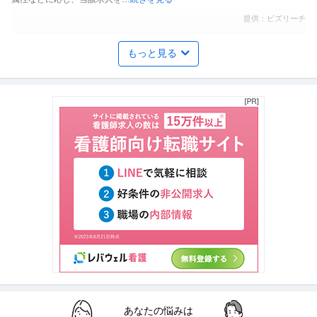
提供：ビズリーチ
Web広告運用・SEO ／ 「データリカバリー／フォレンジクス」
もっと見る
デジタルデータソリューション株式会社
マーケティング
正社員
土日休み
ベンチャー企業
年間休日110日以上
年収400万円〜600万円
【職種】デジタルマーケティング＞Web広告運用・SEO 【業種】IT・インタ
ーネット＞その他 ※会
…続きを見る
提供：ビズリーチ
調理師／調理スタッフ／無資格可
エームサービス株式会社 警視庁警察学校内の厨房
正社員
未経験OK
交通費支給
社会保険完備
月給25万円〜27万円
【府中市朝日町】年間休日122日◎賞与あり☆各種手当・研修制度も充実◎
正職員の調理スタッフとして一
…続きを見る
提供：ジョブメドレー
神田／在宅勤務可／設備設計面接1回／上流工程から参画／公共施
あなたの悩みは
株式会社マルタ設計
設8割・大和ハウスG／土日祝休