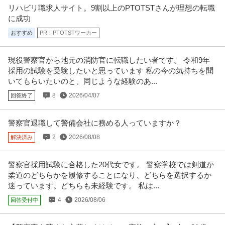
リハビリ職求人サイト。9割以上のPTOTSTさんが理想の転職
に成功
おすすめ
PR：PTOTSTワーカー
現役警察官から地元の消防官に転職したい者です。 令和9年
採用の試験を受験したいと思っています 私の今の気持ちを聞
いてもらいたいのと、同じような経験のあ...
8
2026/04/07
回答終了
警察官退職して警備会社に務める人っていますか？
2
2026/08/08
解決済み
警察官採用試験に合格した20代女です。 警察学校では剣道か
柔道のどちらかを履修することになり、どちらを選択するか
迷っています。どちらも未経験です。 私は...
4
2026/08/06
回答受付中