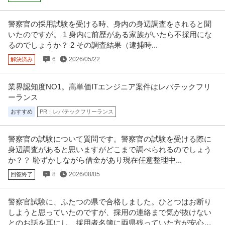
提供：doda
警察官の採用試験を受ける時、身内の身辺調査をされると聞
文京区／転勤なし／電気設備設計（UR・商業施設など）残業20H
いたのですが。 1 身内に前歴がある家族がいたら不採用にな
株式会社窓和エンジニアリング
／フレックス／服装自由
るのでしょうか？ 2 その調査結果（逮捕時...
新着
正社員
交通費支給
学歴不問
昇給あり
6
2026/05/22
解決済み
年収500万円〜800万円
株式会社窓和エンジニアリング 【文京区／転勤なし】電気設備設計（UR・
商業施設など）◇残業20H／
…続きを見る
業界認知度NO1。高単価ITエンジニア案件はレバテックフリ
提供：doda
ーランス
おすすめ
PR：レバテックフリーランス
首都圏／未経験歓迎／会社説明会(8月20日12:10開始)手に職つけ
株式会社ワット・コンサルティング
て働く／研修制度／土日祝休
警察官の試験について質問です。警察官の試験を受ける際に
新着
正社員
未経験OK
交通費支給
昇給あり
身辺調査があると思いますがどこまで調べられるのでしょう
年収360万円〜500万円
か？？ 恥ずかしながら借金があり現在任意整理中...
株式会社ワット・コンサルティング 【首都圏／未経験歓迎】会社説明会(8月
20日12:10開始)◇手
…続きを見る
8
2026/08/05
回答終了
提供：doda
警察官試験に、ふたつの県で合格しました。ひとつはお断り
電気工事の職人・職長／賞与年4~7か月夜勤なし公共工事のみほぼ
しようと思っていたのですが、採用の連絡まで気が抜けない
日東電工株式会社
東京23区内のみ元請会社の職人
とのお話を耳にし、採用者名簿に両県残っていた方が安心な