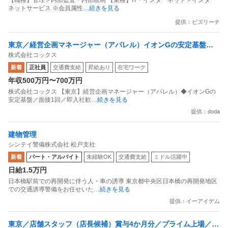
ネットサービス ※会員属性
…続きを見る
提供：ビズリーチ
東京／経営企画マネージャー（アパレル）イオンGの安定基盤／
株式会社コックス
面接1回／即入社歓迎
新着
正社員
交通費支給
昇給あり
在宅ワーク
年収500万円〜700万円
株式会社コックス 【東京】経営企画マネージャー（アパレル）◆イオンGの
安定基盤／面接1回／即入社歓
…続きを見る
提供：doda
建物管理
シンテイ警備株式会社 松戸支社
新着
パート・アルバイト
未経験OK
交通費支給
ミドル活躍中
日給1.5万円
日本橋駅前での再開発に伴う人・車の誘導 東京都中央区日本橋の再開発地区
での交通誘導警備をお任せいた
…続きを見る
提供：イーアイデム
東京／店舗スタッフ（店長候補）賞与4か月分／プライム上場／残