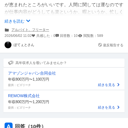
が恵まれたところがいいです。人間に関しては運なのです
が仕事内容がどうしても楽というか、暇というか、忙しく
ないところがいいです。
続きを読む
バイトをやる上で甘えだとは思いますが、なにか楽でおす
アルバイト、フリーター
すめなバイトをご教授ください。
2026/06/02 11:02
共感した：
0
回答数：
10
閲覧数：
589
お願いします！
ぽてぇとさん
違反報告する
高年収求人を覗いてみませんか？
アマゾンジャパン合同会社
年収800万円〜1,100万円
続きを見る
提供：ビズリーチ
REMOW株式会社
年収800万円〜1,200万円
続きを見る
提供：ビズリーチ
回答（
10
件）