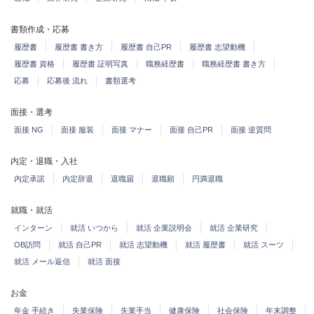
書類作成・応募
履歴書
履歴書 書き方
履歴書 自己PR
履歴書 志望動機
履歴書 資格
履歴書 証明写真
職務経歴書
職務経歴書 書き方
応募
応募後 流れ
書類選考
面接・選考
面接 NG
面接 服装
面接 マナー
面接 自己PR
面接 逆質問
内定・退職・入社
内定承諾
内定辞退
退職届
退職願
円満退職
就職・就活
インターン
就活 いつから
就活 企業説明会
就活 企業研究
OB訪問
就活 自己PR
就活 志望動機
就活 履歴書
就活 スーツ
就活 メール返信
就活 面接
お金
年金 手続き
失業保険
失業手当
健康保険
社会保険
年末調整