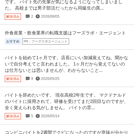
です。 バイト先の先輩が気になるようになってしまいまし
正社員
昇給あり
土日休み
18時前退社
た。 高校までは男子部活だったから同級生の異...
年収500万円〜700万円
2
2026/08/05
解決済み
在宅診療クリニックの集患営業を担っていただきます 【業務内容】 在宅診療
クリニックの集患営業を担っ
…続きを見る
提供：ケア人材バンク
外食産業・飲食業界の転職支援はフーズラボ・エージェント
おすすめ
PR：フーズラボエージェント
ケアマネジャー／土日祝休み／居宅介護支援事業所（ケアマネー
株式会社マロー・サウンズ・カンパニー/ダイバーシティ篠崎
ジャー）
正社員
未経験OK
交通費支給
昇給あり
バイトを始めて1ヶ月です。店長にいい加減覚えてね。聞かな
いで自分考えてと言われました。 1ヶ月だから覚えてないの
月給21.7万円〜33.6万円
は仕方ないとは思いませんが、わからないこと...
＜年間休日125日以上＞居宅介護支援事業所にてケアマネジャーの募集です
＠江戸川区 【業務内容】 居
…続きを見る
9
2026/05/25
解決済み
提供：ケア人材バンク
バイトを辞めたいです。 現在高校2年生です。 マクドナルド
理学療法士（PT）／訪問看護ステーション／土日祝休み
のバイトに採用されて、研修を受けてまだ2回目なのですが、
東京ふれあい医療生活協同組合 ふれあい訪問看護ステーション
全く覚えられる気がしません。 バイトの雰...
新着
正社員
未経験OK
交通費支給
昇給あり
5
2026/05/14
解決済み
月給35万円〜40万円
地域に根差した医療生協が運営する訪問看護ステーションです◆土日祝休み
で年間休日120日以上◆残業ほ
…続きを見る
コンビニバイトを2週間でクビになったのですが意味が分かり