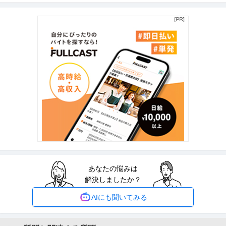
上野グループホールディングス株式会社
マネジメント業務
正社員
交通費支給
土日休み
介護休暇あり
月給47万円〜62.5万円
【年収1000万円も可能×土日祝休み】外国人人材紹介の法人営業｜マネジメ
ント業務 【高収入！稼ぐな
…続きを見る
提供：上野グループホールディングス株式会社
社会福祉士 資格必須／医療ソーシャルワーカー／土日祝休み／M
医療法人社団真清の会/南多摩クリニック
SW／病院
正社員
交通費支給
昇給あり
土日休み
月給20万円〜30万円
＜土曜日・日曜日・祝日休み＞整形外科・内科・訪問診療クリニックにて訪
問診療相談員のお仕事です＠町田
…続きを見る
提供：ケア人材バンク
あなたの悩みは
経理（財務会計） ／ 経理／土日祝休み／服装自由／賞与4か月分
解決しましたか？
株式会社林電子
／平均年齢30代／残業月10時間
正社員
交通費支給
昇給あり
在宅ワーク
AIにも聞いてみる
年収300万円〜500万円
【職種】管理＞経理（財務会計） 【業種】IT・インターネット＞ソフトウエ
ア ※会員属性などに応じ、
…続きを見る