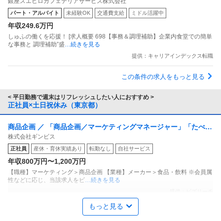
銀座スエヒロカフェテリアサービス株式会社
パート・アルバイト
未経験OK
交通費支給
ミドル活躍中
年収249.6万円
しゅふの働くを応援！ [求人概要 698【事務＆調理補助】企業内食堂での簡単
な事務と 調理補助”盛
…続きを見る
提供：キャリアインデックス転職
この条件の求人をもっと見る
< 平日勤務で週末はリフレッシュしたい人におすすめ >
正社員×土日祝休み（東京都）
商品企画 ／ 「商品企画／マーケティングマネージャー」「たべっ
株式会社ギンビス
子どうぶつ」でお馴染みのお菓子メーカー ギンビス「「しみチョ
正社員
産休・育休実績あり
転勤なし
自社サービス
ココーン」「アスパラガス」などのロングセラー商品を製造／土
年収800万円〜1,200万円
日祝休み／転勤なし／勤務地日本橋」（株式会社ギンビス）
【職種】マーケティング＞商品企画 【業種】メーカー＞食品・飲料 ※会員属
性などに応じ、当該求人をビ
…続きを見る
提供：ビズリーチ
もっと見る
年収1000万円も可能×土日祝休み／外国人人材紹介の法人営業／