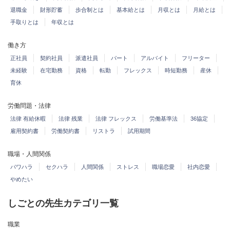
退職金
財形貯蓄
歩合制とは
基本給とは
月収とは
月給とは
手取りとは
年収とは
働き方
正社員
契約社員
派遣社員
パート
アルバイト
フリーター
未経験
在宅勤務
資格
転勤
フレックス
時短勤務
産休
育休
労働問題・法律
法律 有給休暇
法律 残業
法律 フレックス
労働基準法
36協定
雇用契約書
労働契約書
リストラ
試用期間
職場・人間関係
パワハラ
セクハラ
人間関係
ストレス
職場恋愛
社内恋愛
やめたい
しごとの先生カテゴリ一覧
職業