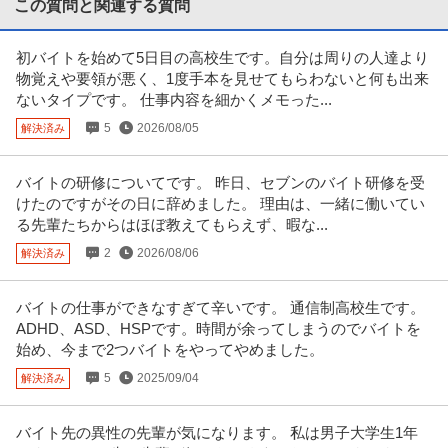
この質問と関連する質問
提供：ビズリーチ
初バイトを始めて5日目の高校生です。自分は周りの人達より
サビ管 研修修了証必須／サービス管理責任者／土日祝休み／就労
物覚えや要領が悪く、1度手本を見せてもらわないと何も出来
株式会社Kaien/Kaien秋葉原
移行・定着支援
ないタイプです。 仕事内容を細かくメモった...
正社員
交通費支給
昇給あり
土日休み
5
2026/08/05
解決済み
月給31.8万円〜38.9万円
就労移行支援事業所にてサービス管理責任者の募集です＠千代田区 【業務内
容】 就労移行支援事業所にお
…続きを見る
バイトの研修についてです。 昨日、セブンのバイト研修を受
提供：ケア人材バンク
けたのですがその日に辞めました。 理由は、一緒に働いてい
る先輩たちからはほぼ教えてもらえず、暇な...
空調設備施工管理 ／ 「管工事施工管理」勤務地希望制度導入／プ
2
2026/08/06
解決済み
株式会社ユアテック
ライム上場東北電力グループの総合設備エンジニアリング企業／
新着
正社員
ミドル活躍中
土日休み
年間休日100日以上
土日祝休・年休127日／地域密着で活躍可能！／有資格者募集
バイトの仕事ができなすぎて辛いです。 通信制高校生です。
年収800万円〜1,100万円
ADHD、ASD、HSPです。時間が余ってしまうのでバイトを
【職種】施工管理＞空調設備施工管理 【業種】建設＞建設・建築・土木 ※会
始め、今まで2つバイトをやってやめました。
員属性などに応じ、当該求人
…続きを見る
提供：ビズリーチ
5
2025/09/04
解決済み
ケアマネジャー／土日祝休み／企業（ケアマネージャー）
バイト先の異性の先輩が気になります。 私は男子大学生1年
株式会社シーユーシー/株式会社シーユーシー本社