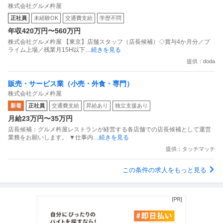
株式会社グルメ杵屋
業月15H以下／新店オープン多数
正社員
未経験OK
交通費支給
学歴不問
年収420万円〜560万円
株式会社グルメ杵屋 【東京】店舗スタッフ（店長候補）◇賞与4か月分／プ
ライム上場／残業月15H以下
…続きを見る
提供：doda
販売・サービス業（小売・外食・専門）
株式会社グルメ杵屋
新着
正社員
交通費支給
昇給あり
独立支援あり
月給23万円〜35万円
店長候補：グルメ杵屋レストランが経営する各店舗での店長候補として運営
業務をお願いします。 ▼仕事内
…続きを見る
提供：タッチマッチ
この条件の求人をもっと見る