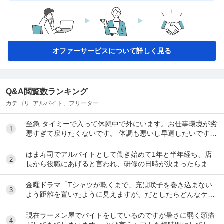
オファーサービスについて詳しく見る
Q&A閲覧数ランキング
カテゴリ:
アルバイト、フリーター
至急 タイミーで入って休憩中で外にいます。お仕事環境が劣
1
悪すぎて戻りたくないです。 体調も悪いし早退したいです。
電話したのですが通話中で一生繋がらなくて...
はま寿司でアルバイトとして働き始めて1年と半年経ち、店
2
長から役職にあげると言われ、研修の日時が決まったらまた
伝えると言われて1ヶ月が経ちました。 自分は心...
金曜ドラマ「Tシャツが乾くまで」充は咲子を巻き込まない
3
よう距離を置いたように見えますが、だとしたらどんなケー
スが考えられますか？ ①大恩人を一人で養わな...
現在ラーメン屋でバイトをしているのですが暑さに弱く頭痛
4