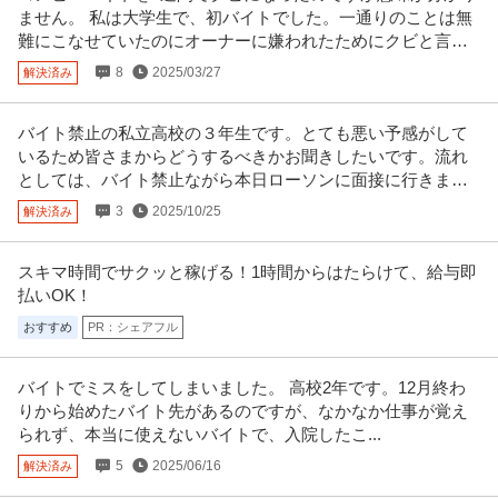
提供：PTOT人材バンク
ません。 私は大学生で、初バイトでした。一通りのことは無
難にこなせていたのにオーナーに嫌われたためにクビと言わ
この条件の求人をもっと見る
れました。
8
2025/03/27
解決済み
バイト禁止の私立高校の３年生です。とても悪い予感がして
いるため皆さまからどうするべきかお聞きしたいです。流れ
としては、バイト禁止ながら本日ローソンに面接に行きまし
た。
3
2025/10/25
解決済み
スキマ時間でサクッと稼げる！1時間からはたらけて、給与即
払いOK！
おすすめ
PR：シェアフル
バイトでミスをしてしまいました。 高校2年です。12月終わ
りから始めたバイト先があるのですが、なかなか仕事が覚え
られず、本当に使えないバイトで、入院したこ...
5
2025/06/16
解決済み