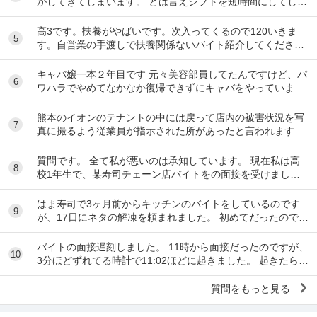
がしてきてしまいます。 とは言えシフトを短時間にしてしま
うとあまり稼げないのでバイトを変えたいと思っ...
高3です。扶養がやばいです。次入ってくるので120いきま
5
す。自営業の手渡しで扶養関係ないバイト紹介してくださ
い。大阪市です
キャバ嬢一本２年目です 元々美容部員してたんですけど、パ
6
ワハラでやめてなかなか復帰できずにキャバをやっています
昼間の仕事復帰したいのですが、またパワハラ...
熊本のイオンのテナントの中には戻って店内の被害状況を写
7
真に撮るよう従業員が指示された所があったと言われます。
事実ですか。テナント名は分かりますか。
質問です。 全て私が悪いのは承知しています。 現在私は高
8
校1年生で、某寿司チェーン店バイトをの面接を受けまし
た。面接をし、その場で採用をもらいました。そし...
はま寿司で3ヶ月前からキッチンのバイトをしているのです
9
が、17日にネタの解凍を頼まれました。 初めてだったのです
が、ネタを出し冷蔵庫にいれてる時に、こんな...
バイトの面接遅刻しました。 11時から面接だったのですが、
10
3分ほどずれてる時計で11:02ほどに起きました。 起きたらス
マホの充電が切れていて、とりあえ...
質問をもっと見る