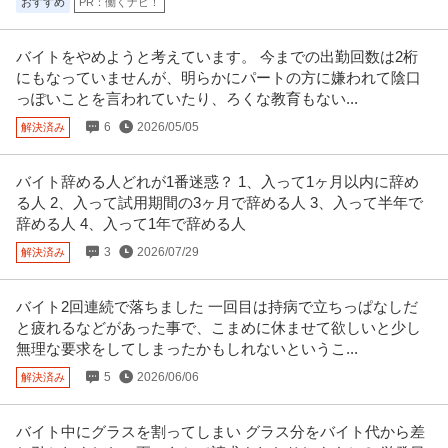
おすすめ
PR：働くナビ！
バイトをやめようと考えています。 今までの出勤回数は2桁
にもなっていませんが、明らかにパートの方に嫌われて陰口
っぽいことを言われていたり、ろくな教育もない...
6
2026/05/05
解決済み
バイト辞める人どれが1番迷惑？ 1、入って1ヶ月以内に辞め
る人 2、入って試用期間の3ヶ月で辞める人 3、入って半年で
辞める人 4、入って1年で辞める人
3
2026/07/29
解決済み
バイト2回連続で落ちました 一回目は持病で立ちっぱなしだ
と疲れるなどがあった事で、こまめに休ませて欲しいと少し
無理な要求をしてしまったかもしれないというこ...
5
2026/06/06
解決済み
バイト中にグラスを割ってしまい グラス分をバイト代から差