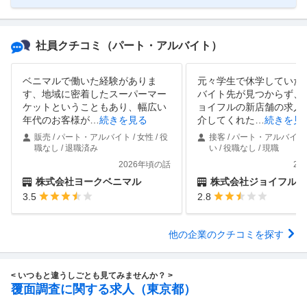
社員クチコミ
（パート・アルバイト）
ベニマルで働いた経験がありま
元々学生で休学していた
す、地域に密着したスーパーマー
バイト先が見つからず、
ケットということもあり、幅広い
ョイフルの新店舗の求人
年代のお客様が
…
続きを見る
介してくれた
…
続きを見
販売 / パート・アルバイト / 女性 / 役
接客 / パート・アルバイト 
職なし / 退職済み
い / 役職なし / 現職
2026年頃の話
20
株式会社ヨークベニマル
株式会社ジョイフル
3.5
2.8
他の企業のクチコミを探す
< いつもと違うしごとも見てみませんか？ >
覆面調査に関する求人（東京都）