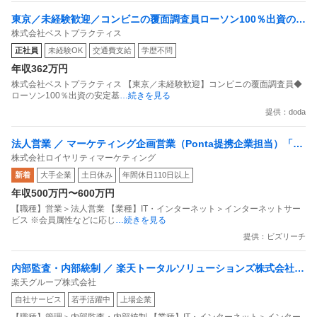
東京／未経験歓迎／コンビニの覆面調査員ローソン100％出資の安
株式会社ベストプラクティス
定基盤／月５日在宅／残業月10時間
正社員
未経験OK
交通費支給
学歴不問
年収362万円
株式会社ベストプラクティス 【東京／未経験歓迎】コンビニの覆面調査員◆
ローソン100％出資の安定基
…続きを見る
提供：doda
法人営業 ／ マーケティング企画営業（Ponta提携企業担当）「国
株式会社ロイヤリティマーケティング
内最大級の共通ポイントサービスを展開／無駄のない消費社会を
新着
大手企業
土日休み
年間休日110日以上
目指すデータマーケティングカンパニー」
年収500万円〜600万円
【職種】営業＞法人営業 【業種】IT・インターネット＞インターネットサー
ビス ※会員属性などに応じ
…続きを見る
提供：ビズリーチ
内部監査・内部統制 ／ 楽天トータルソリューションズ株式会社
楽天グループ株式会社
戦略事業コンプライアンス支援部 業務統制支援課：ショップコン
自社サービス
若手活躍中
上場企業
プライアンス推進担当（SBCSD）
【職種】管理＞内部監査・内部統制 【業種】IT・インターネット＞インター