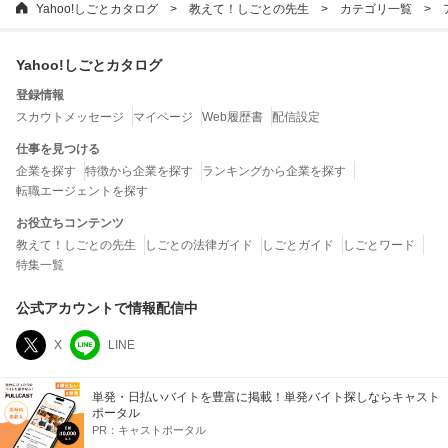
Yahoo!しごとカタログ
教えて！しごとの先生
カテゴリ一覧
Yahoo!しごとカタログ
登録情報
スカウトメッセージ
マイページ
Web履歴書
配信設定
仕事を見つける
企業を探す
特徴から企業を探す
ランキングから企業を探す
転職エージェントを探す
お役立ちコンテンツ
教えて！しごとの先生
しごとの法律ガイド
しごとガイド
しごとワード
特集一覧
公式アカウントで情報配信中
X
LINE
運営会社
単発・日払いバイトを豊富に掲載！単発バイト探しならキャスト
ポータル
LINEヤフー株式会社
PR：
キャストポータル
当社は、クチコミの内容およびこれを利用した結果について、何ら保証するもので