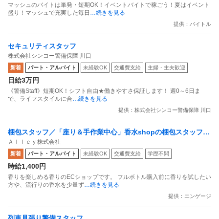
マッシュのバイトは単発・短期OK！イベントバイトで稼ごう！夏はイベント
盛り！マッシュで充実した毎日
…続きを見る
提供：バイトル
セキュリティスタッフ
株式会社シンコー警備保障 川口
新着
パート・アルバイト
未経験OK
交通費支給
主婦・主夫歓迎
日給3万円
《警備Staff》短期OK！シフト自由★働きやすさ保証します！ 週0～6日ま
で、ライフスタイルに合
…続きを見る
提供：株式会社シンコー警備保障 川口
梱包スタッフ／「座り＆手作業中心」香水shopの梱包スタッフ
Ａｌｌｅｙ株式会社
副業OK 週1日からOK 1日1時間からOK
新着
パート・アルバイト
未経験OK
交通費支給
学歴不問
時給1,400円
香りを楽しめる香りのECショップです。 フルボトル購入前に香りを試したい
方や、流行りの香水を少量ず
…続きを見る
提供：エンゲージ
列車見張り警備スタッフ