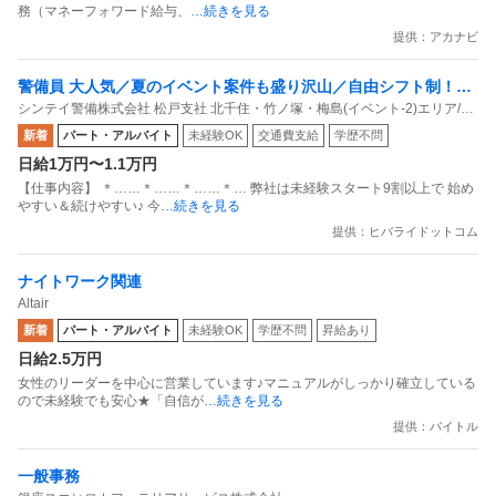
務（マネーフォワード給与、
…続きを見る
提供：アカナビ
警備員 大人気／夏のイベント案件も盛り沢山／自由シフト制！週
シンテイ警備株式会社 松戸支社 北千住・竹ノ塚・梅島(イベント-2)エリア/A3
払いもOK／毎週水曜日がお給料日最短翌日面接OK！応募後に届
203200113
新着
パート・アルバイト
未経験OK
交通費支給
学歴不問
くURLから面接日時を選んでね交通費全額支給なので遠方の方も
日給1万円〜1.1万円
問題なし！未経験歓迎 ／ 警備スタッフ
【仕事内容】 ＊……＊……＊……＊… 弊社は未経験スタート9割以上で 始め
やすい＆続けやすい♪ 今
…続きを見る
提供：ヒバライドットコム
ナイトワーク関連
Altair
新着
パート・アルバイト
未経験OK
学歴不問
昇給あり
日給2.5万円
女性のリーダーを中心に営業しています♪マニュアルがしっかり確立している
ので未経験でも安心★「自信が
…続きを見る
提供：バイトル
一般事務