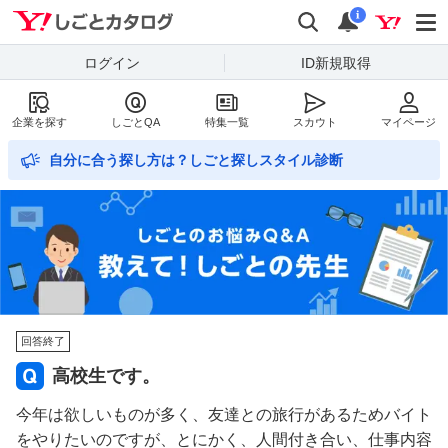
Yahoo!しごとカタログ
検索
通知数
i
ログイン
ID新規取得
企業を探す
しごとQA
特集一覧
スカウト
マイページ
自分に合う探し方は？しごと探しスタイル診断
回答終了
高校生です。
今年は欲しいものが多く、友達との旅行があるためバイト
をやりたいのですが、とにかく、人間付き合い、仕事内容