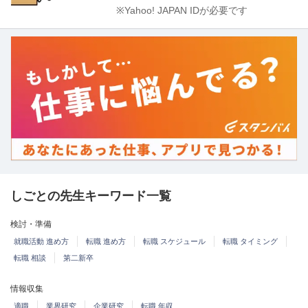
※Yahoo! JAPAN IDが必要です
しごとの先生キーワード一覧
検討・準備
就職活動 進め方
転職 進め方
転職 スケジュール
転職 タイミング
転職 相談
第二新卒
情報収集
適職
業界研究
企業研究
転職 年収