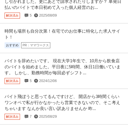
し引かれました。更にあとで請求されたりしますか？ 単発日
払いのバイトで本日初めて入った個人経営のお...
5
2025/08/09
解決済み
時間も場所も自分次第！在宅でのお仕事に特化した求人サイ
ト！
おすすめ
PR：ママワークス
バイトを辞めたいです。 現在大学1年生で、10月から飲食店
のバイトを始めました。平日夜に5時間、休日1日働いていま
す。 しかし、勤務時間が毎回必ずシフト...
5
2024/12/06
解決済み
バイト飛ぼうと思ってるんですけど、 開店から3時間くらい
ワンオペで私が行かなかったら営業できないので、そこ考え
ちゃいます なんか良い言い訳ありませんか 昨...
7
2025/08/29
解決済み