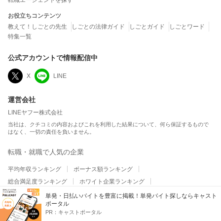
転職エージェントを探す
お役立ちコンテンツ
教えて！しごとの先生
しごとの法律ガイド
しごとガイド
しごとワード
特集一覧
公式アカウントで情報配信中
X
LINE
運営会社
LINEヤフー株式会社
当社は、クチコミの内容およびこれを利用した結果について、何ら保証するもので
はなく、一切の責任を負いません。
転職・就職で人気の企業
平均年収ランキング
ボーナス額ランキング
総合満足度ランキング
ホワイト企業ランキング
ワークライフバランスランキング
職場の人間関係ランキング
単発・日払いバイトを豊富に掲載！単発バイト探しならキャスト
ポータル
平均残業時間ランキング
テレワーク・リモートワークランキング
PR：
キャストポータル
給与・昇給・福利厚生ランキング
副業の実施率ランキング