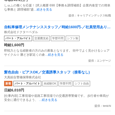
しゅふの働くを応援！ [求人概要 698【事務＆調理補助】企業内食堂での簡単
な事務と 調理補助”盛
…続きを見る
提供：キャリアインデックス転職
自転車修理メンテナンススタッフ／時給1600円-／社員登用あり／
株式会社ドクターペダル
接客なし
パート・アルバイト
交通費支給
学歴不問
シフト制
時給1,600円
即戦力となる経験者の方のみの募集となります。 街中でよく⾒かけるシェア
サイクル☆ 勝どき駅近くの倉
…続きを見る
提供：エンゲージ
髪色自由・ピアスOK／交通誘導スタッフ（接客なし)
大真綜合警備保障株式会社
新着
パート・アルバイト
未経験OK
学歴不問
シフト自由
日給6,010円
[仕事内容] 工事現場や道路工事現場での交通誘導警備です。 歩行者や車両が
安全に通行できるよう、
…続きを見る
提供：tenichi