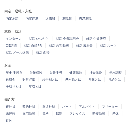
内定・退職・入社
内定承諾
内定辞退
退職届
退職願
円満退職
就職・就活
インターン
就活 いつから
就活 企業説明会
就活 企業研究
OB訪問
就活 自己PR
就活 志望動機
就活 履歴書
就活 スーツ
就活 メール返信
就活 面接
お金
年金 手続き
失業保険
失業手当
健康保険
社会保険
年末調整
退職金
財形貯蓄
歩合制とは
基本給とは
月収とは
月給とは
手取りとは
年収とは
働き方
正社員
契約社員
派遣社員
パート
アルバイト
フリーター
未経験
在宅勤務
資格
転勤
フレックス
時短勤務
産休
育休