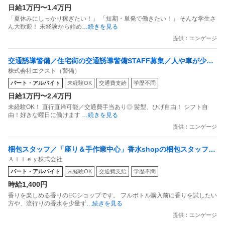
日給1万円〜1.4万円
「夏休みにしっかり稼ぎたい！」 「短期・単発で働きたい！」 そんな学生さ
ん大歓迎！ 未経験から始め
…続きを見る
提供：エンゲージ
交通誘導警備／住宅街の交通誘導警備STAFF募集／人や車が少な
株式会社エクスト（警備）
いから楽々／平均作業時間4.5時間で日給1万円保証
パート・アルバイト
未経験OK
交通費支給
学歴不問
日給1万円〜2.4万円
未経験OK！ 直行直帰可能／交通費手当あり◎ 髪型、ひげ自由！ シフト自
由！好きな曜日に働けます
…続きを見る
提供：エンゲージ
梱包スタッフ／「座り＆手作業中心」香水shopの梱包スタッフ
Ａｌｌｅｙ株式会社
副業OK 週1日からOK 1日1時間からOK
パート・アルバイト
未経験OK
交通費支給
学歴不問
時給1,400円
香りを楽しめる香りのECショップです。 フルボトル購入前に香りを試したい
方や、流行りの香水を少量ず
…続きを見る
提供：エンゲージ