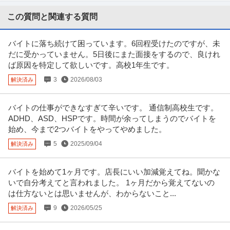
【職種】施工管理＞建築施工管理 【業種】建設＞建設・建築・土木 ※会員属
性などに応じ、当該求人をビ
…続きを見る
この質問と関連する質問
提供：ビズリーチ
バイトに落ち続けて困っています。6回程受けたのですが、未
採用 ／ 「新橋」人事／HR領域 ～代表直下で裁量大／土日祝休み
だに受かっていません。5日後にまた面接をするので、良けれ
クラウドコンサルティング株式会社
ば原因を特定して欲しいです。高校1年生です。
新着
正社員
土日休み
フリーランス
年間休日120日以上
3
2026/08/03
解決済み
年収400万円〜500万円
【職種】人事＞採用 【業種】コンサルティング＞コンサルティング ※会員属
性などに応じ、当該求人をビ
…続きを見る
バイトの仕事ができなすぎて辛いです。 通信制高校生です。
提供：ビズリーチ
ADHD、ASD、HSPです。時間が余ってしまうのでバイトを
始め、今まで2つバイトをやってやめました。
年収1000万円も可能×土日祝休み／外国人人材紹介の法人営業／
5
2025/09/04
解決済み
上野グループホールディングス株式会社
マネジメント業務
正社員
交通費支給
土日休み
介護休暇あり
バイトを始めて1ヶ月です。店長にいい加減覚えてね。聞かな
月給47万円〜62.5万円
いで自分考えてと言われました。 1ヶ月だから覚えてないの
【年収1000万円も可能×土日祝休み】外国人人材紹介の法人営業｜マネジメ
は仕方ないとは思いませんが、わからないこと...
ント業務 【高収入！稼ぐな
…続きを見る
提供：上野グループホールディングス株式会社
9
2026/05/25
解決済み
経理（財務会計） ／ 経理／土日祝休み／服装自由／賞与4か月分