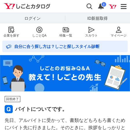
Yahoo!しごとカタログ
検索
通知数
i
ログイン
ID新規取得
企業を探す
しごとQA
特集一覧
スカウト
マイページ
自分に合う探し方は？しごと探しスタイル診断
回答終了
バイトについてです。
先日、アルバイトに受かって、書類などもろもろ書くため
にバイト先に行きました。そのときに、挨拶をしっかりと