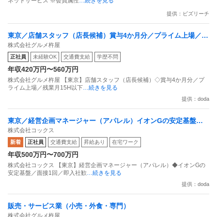
ネットサービス ※会員属性
…続きを見る
提供：ビズリーチ
東京／店舗スタッフ（店長候補）賞与4か月分／プライム上場／残
株式会社グルメ杵屋
業月15H以下／新店オープン多数
正社員
未経験OK
交通費支給
学歴不問
年収420万円〜560万円
株式会社グルメ杵屋 【東京】店舗スタッフ（店長候補）◇賞与4か月分／プ
ライム上場／残業月15H以下
…続きを見る
提供：doda
東京／経営企画マネージャー（アパレル）イオンGの安定基盤／
株式会社コックス
面接1回／即入社歓迎
新着
正社員
交通費支給
昇給あり
在宅ワーク
年収500万円〜700万円
株式会社コックス 【東京】経営企画マネージャー（アパレル）◆イオンGの
安定基盤／面接1回／即入社歓
…続きを見る
提供：doda
販売・サービス業（小売・外食・専門）
株式会社グルメ杵屋