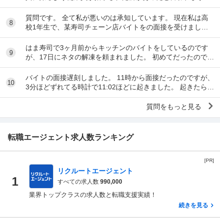
事実ですか。テナント名は分かりますか。
質問です。 全て私が悪いのは承知しています。 現在私は高
8
校1年生で、某寿司チェーン店バイトをの面接を受けまし
た。面接をし、その場で採用をもらいました。そし...
はま寿司で3ヶ月前からキッチンのバイトをしているのです
9
が、17日にネタの解凍を頼まれました。 初めてだったのです
が、ネタを出し冷蔵庫にいれてる時に、こんな...
バイトの面接遅刻しました。 11時から面接だったのですが、
10
3分ほどずれてる時計で11:02ほどに起きました。 起きたらス
マホの充電が切れていて、とりあえ...
質問をもっと見る
転職エージェント求人数ランキング
[PR]
リクルートエージェント
1
すべての求人数
990,000
業界トップクラスの求人数と転職支援実績！
続きを見る