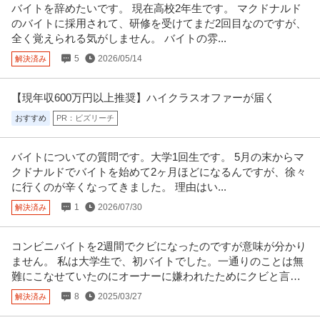
バイトを辞めたいです。 現在高校2年生です。 マクドナルド
株式会社林電子
／平均年齢30代／残業月10時間
のバイトに採用されて、研修を受けてまだ2回目なのですが、
正社員
交通費支給
昇給あり
在宅ワーク
全く覚えられる気がしません。 バイトの雰...
年収300万円〜500万円
5
2026/05/14
解決済み
【職種】管理＞経理（財務会計） 【業種】IT・インターネット＞ソフトウエ
ア ※会員属性などに応じ、
…続きを見る
提供：ビズリーチ
【現年収600万円以上推奨】ハイクラスオファーが届く
おすすめ
PR：ビズリーチ
法人営業 ／ 特殊足場の提案営業独自の技術で引き合い多数！！土
株式会社ナベカヰ
日祝休み寮完備残業少なめ賞与4カ月分
新着
正社員
土日休み
教育充実
寮完備
バイトについての質問です。大学1回生です。 5月の末からマ
クドナルドでバイトを始めて2ヶ月ほどになるんですが、徐々
年収400万円〜700万円
に行くのが辛くなってきました。 理由はい...
【職種】営業＞法人営業 【業種】建設＞建設・建築・土木 ※会員属性などに
応じ、当該求人をビズリーチ
…続きを見る
1
2026/07/30
解決済み
提供：ビズリーチ
コンビニバイトを2週間でクビになったのですが意味が分かり
羽田空港／施設保全サポート年休126日／土日祝休／残業10H以下
ません。 私は大学生で、初バイトでした。一通りのことは無
株式会社スタッド
／内勤9割／安定性が強みの建コン
難にこなせていたのにオーナーに嫌われたためにクビと言わ
正社員
交通費支給
昇給あり
ミドル活躍中
れました。
8
2025/03/27
解決済み
年収400万円〜620万円
株式会社スタッド ＜羽田空港＞施設保全サポート◆年休126日／土日祝休／