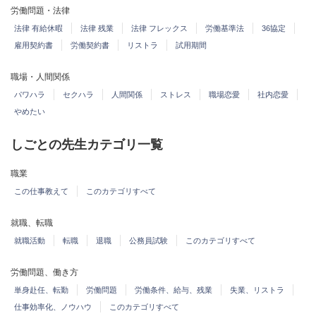
労働問題・法律
法律 有給休暇
法律 残業
法律 フレックス
労働基準法
36協定
雇用契約書
労働契約書
リストラ
試用期間
職場・人間関係
パワハラ
セクハラ
人間関係
ストレス
職場恋愛
社内恋愛
やめたい
しごとの先生カテゴリ一覧
職業
この仕事教えて
このカテゴリすべて
就職、転職
就職活動
転職
退職
公務員試験
このカテゴリすべて
労働問題、働き方
単身赴任、転勤
労働問題
労働条件、給与、残業
失業、リストラ
仕事効率化、ノウハウ
このカテゴリすべて