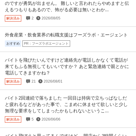
のですが勇気が出ません。 難しいと言われたらやめますと伝
えるつもりもあるので、怖がる必要は無いとわか...
2
2026/08/05
解決済み
外食産業・飲食業界の転職支援はフーズラボ・エージェント
おすすめ
PR：フーズラボエージェント
バイトを飛びたいんですけど連絡先が電話しかなくて電話が
来てもふる無視してもいいですか？ あと緊急連絡で親とかに
電話してきますかね？
21
2026/08/01
解決済み
バイト2回連続で落ちました 一回目は持病で立ちっぱなしだ
と疲れるなどがあった事で、こまめに休ませて欲しいと少し
無理な要求をしてしまったかもしれないというこ...
5
2026/06/06
解決済み
バイト飛ぼうと思ってるんですけど、 開店から3時間くらい