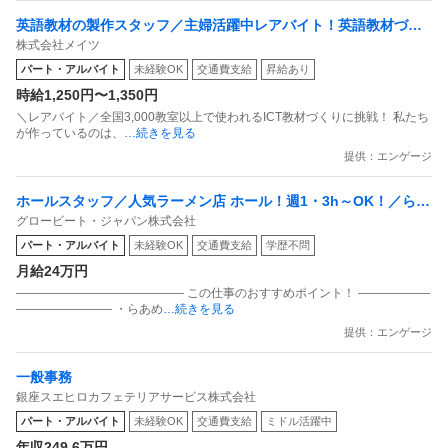
英語教材の製作スタッフ／主婦活躍中レアバイト！英語教材づく
株式会社メイツ
り／時給1250円～／週2日・3h～OK！／高田馬場
パート・アルバイト
未経験OK
交通費支給
昇給あり
時給1,250円〜1,350円
＼レアバイト／全国3,000教室以上で使われるICT教材づくりに挑戦！ 私たち
が作っているのは、
…続きを見る
提供：エンゲージ
ホールスタッフ／人気ラーメン店 ホール！週1・3h～OK！／らあ
グロービート・ジャパン株式会社
めん花月嵐 デックス東京ビーチ店
パート・アルバイト
未経験OK
交通費支給
学歴不問
月給24万円
―――――――――――――― この仕事のおすすめポイント！ ――――――
―――――――― ・らあめ
…続きを見る
提供：エンゲージ
一般事務
銀座スエヒロカフェテリアサービス株式会社
パート・アルバイト
未経験OK
交通費支給
ミドル活躍中
年収249.6万円