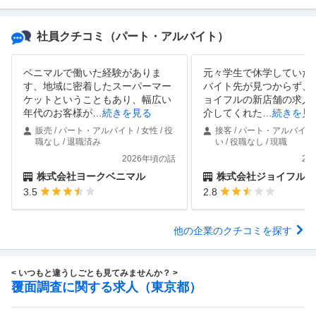
社員クチコミ
（パート・アルバイト）
ベニマルで働いた経験がありま
元々学生で休学していた
す、地域に密着したスーパーマー
バイト先が見つからず、
ケットということもあり、幅広い
ョイフルの新店舗の求人
年代のお客様が
…
続きを見る
介してくれた
…
続きを見
販売 / パート・アルバイト / 女性 / 役
接客 / パート・アルバイト 
職なし / 退職済み
い / 役職なし / 現職
2026年頃の話
20
株式会社ヨークベニマル
株式会社ジョイフル
3.5
2.8
他の企業のクチコミを探す
< いつもと違うしごとも見てみませんか？ >
覆面調査に関する求人（東京都）