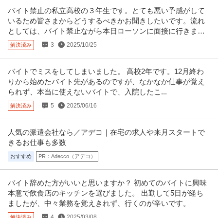
残業10H以下／内勤9割／
…続きを見る
バイト禁止の私立高校の３年生です。とても悪い予感がして
提供：doda
いるため皆さまからどうするべきかお聞きしたいです。流れ
としては、バイト禁止ながら本日ローソンに面接に行きまし
この条件の求人をもっと見る
た。
3
2025/10/25
解決済み
バイトでミスをしてしまいました。 高校2年です。12月終わ
りから始めたバイト先があるのですが、なかなか仕事が覚え
られず、本当に使えないバイトで、入院したこ...
5
2025/06/16
解決済み
人気の派遣会社なら／アデコ｜在宅の求人や来月スタートで
きるお仕事も多数
おすすめ
PR：Adecco（アデコ）
バイト辞めた方がいいと思いますか？ 初めてのバイトに興味
本意で飲食店のキッチンを選びました。 出勤して5日が経ち
ましたが、中々業務を覚えきれず、行くのが辛いです。
4
2025/03/08
解決済み