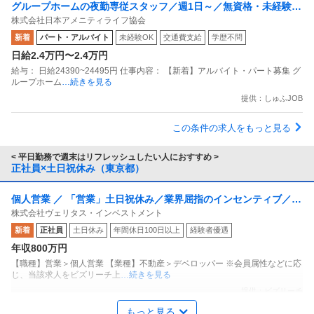
グループホームの夜勤専従スタッフ／週1日～／無資格・未経験O
株式会社日本アメニティライフ協会
K／7月リニューアルOPEN！／夜勤専従スタッフ／週1回～OK／
新着
パート・アルバイト
未経験OK
交通費支給
学歴不問
平日のみOK／扶養内OK／花物語めぐろ
日給2.4万円〜2.4万円
給与： 日給24390~24495円 仕事内容： 【新着】アルバイト・パート募集 グ
ループホーム
…続きを見る
提供：しゅふJOB
この条件の求人をもっと見る
< 平日勤務で週末はリフレッシュしたい人におすすめ >
正社員×土日祝休み（東京都）
個人営業 ／ 「営業」土日祝休み／業界屈指のインセンティブ／残
株式会社ヴェリタス・インベストメント
業月10h
新着
正社員
土日休み
年間休日100日以上
経験者優遇
年収800万円
【職種】営業＞個人営業 【業種】不動産＞デベロッパー ※会員属性などに応
じ、当該求人をビズリーチ上
…続きを見る
提供：ビズリーチ
もっと見る