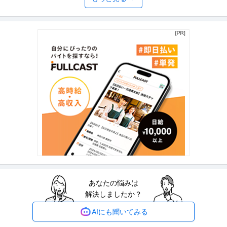
商品企画 ／ 「商品企画／マーケティングマネージャー」「たべっ
株式会社ギンビス
子どうぶつ」でお馴染みのお菓子メーカー ギンビス「「しみチョ
正社員
産休・育休実績あり
転勤なし
自社サービス
ココーン」「アスパラガス」などのロングセラー商品を製造／土
年収800万円〜1,200万円
日祝休み／転勤なし／勤務地日本橋」（株式会社ギンビス）
【職種】マーケティング＞商品企画 【業種】メーカー＞食品・飲料 ※会員属
性などに応じ、当該求人をビ
…続きを見る
提供：ビズリーチ
法務・コンプライアンス ／ 「測量士・測量士補・測量助手」最新
ひかり司法書士法人
ドローン・3Dレーザースキャナーを駆使する先進的測量技術者／
正社員
土日休み
高収入
完全週休2日制
創業90年の強固なグループ基盤／京都・丸太町駅徒歩1分／完全週
年収800万円〜1,000万円
休2日（土日祝）
【職種】管理＞法務・コンプライアンス 【業種】士業＞その他 ※会員属性な
どに応じ、当該求人をビズリ
…続きを見る
提供：ビズリーチ
あなたの悩みは
建築施工管理 ／ 大型木造施工管理（現場所長・所長候補）／転勤
解決しましたか？
株式会社トーヨー冨士工
なし／完全週休2日（土日祝）・年休126日
正社員
土日休み
年間休日120日以上
完全週休2日制
AIにも聞いてみる
年収800万円〜900万円