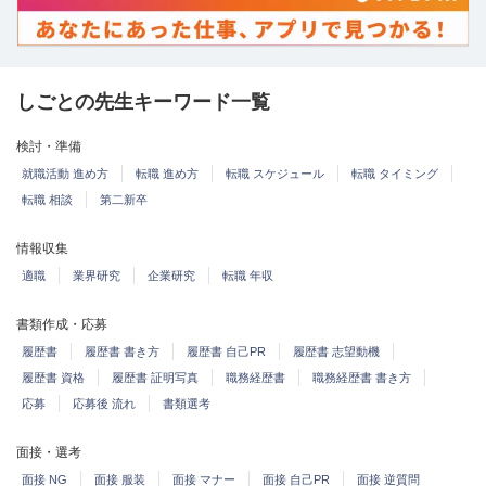
しごとの先生キーワード一覧
検討・準備
就職活動 進め方
転職 進め方
転職 スケジュール
転職 タイミング
転職 相談
第二新卒
情報収集
適職
業界研究
企業研究
転職 年収
書類作成・応募
履歴書
履歴書 書き方
履歴書 自己PR
履歴書 志望動機
履歴書 資格
履歴書 証明写真
職務経歴書
職務経歴書 書き方
応募
応募後 流れ
書類選考
面接・選考
面接 NG
面接 服装
面接 マナー
面接 自己PR
面接 逆質問