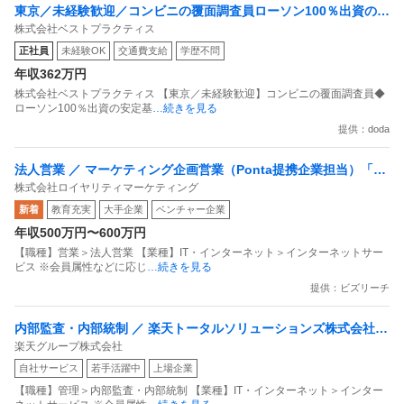
東京／未経験歓迎／コンビニの覆面調査員ローソン100％出資の安
株式会社ベストプラクティス
定基盤／月５日在宅／残業月10時間
正社員
未経験OK
交通費支給
学歴不問
年収362万円
株式会社ベストプラクティス 【東京／未経験歓迎】コンビニの覆面調査員◆
ローソン100％出資の安定基
…続きを見る
提供：doda
法人営業 ／ マーケティング企画営業（Ponta提携企業担当）「国
株式会社ロイヤリティマーケティング
内最大級の共通ポイントサービスを展開／無駄のない消費社会を
新着
教育充実
大手企業
ベンチャー企業
目指すデータマーケティングカンパニー」
年収500万円〜600万円
【職種】営業＞法人営業 【業種】IT・インターネット＞インターネットサー
ビス ※会員属性などに応じ
…続きを見る
提供：ビズリーチ
内部監査・内部統制 ／ 楽天トータルソリューションズ株式会社
楽天グループ株式会社
戦略事業コンプライアンス支援部 業務統制支援課：ショップコン
自社サービス
若手活躍中
上場企業
プライアンス推進担当（SBCSD）
【職種】管理＞内部監査・内部統制 【業種】IT・インターネット＞インター