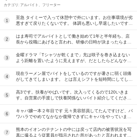
カテゴリ:
アルバイト、フリーター
至急 タイミーで入って休憩中で外にいます。お仕事環境が劣
1
悪すぎて戻りたくないです。 体調も悪いし早退したいです。
電話したのですが通話中で一生繋がらなくて...
はま寿司でアルバイトとして働き始めて1年と半年経ち、店
2
長から役職にあげると言われ、研修の日時が決まったらまた
伝えると言われて1ヶ月が経ちました。 自分は心...
金曜ドラマ「Tシャツが乾くまで」充は咲子を巻き込まない
3
よう距離を置いたように見えますが、だとしたらどんなケー
スが考えられますか？ ①大恩人を一人で養わな...
現在ラーメン屋でバイトをしているのですが暑さに弱く頭痛
4
がしてきてしまいます。 とは言えシフトを短時間にしてしま
うとあまり稼げないのでバイトを変えたいと思っ...
高3です。扶養がやばいです。次入ってくるので120いきま
5
す。自営業の手渡しで扶養関係ないバイト紹介してくださ
い。大阪市です
キャバ嬢一本２年目です 元々美容部員してたんですけど、パ
6
ワハラでやめてなかなか復帰できずにキャバをやっています
昼間の仕事復帰したいのですが、またパワハラ...
熊本のイオンのテナントの中には戻って店内の被害状況を写
7
真に撮るよう従業員が指示された所があったと言われます。