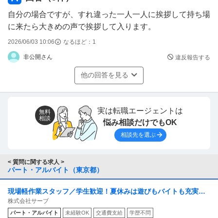
自分の場合ですが、すれ違った一人一人に挨拶して持ち場
に来たら大きめの声で挨拶して入ります。
2026/06/03 10:06
なるほど：
1
非公開さん
違反報告する
他の回答を見る
実は転職エージェントは
無料
相談
悩み相談だけでもOK
相談先を選ぶ
< 質問に関する求人 >
パート・アルバイト（東京都）
現場軽作業スタッフ／学生歓迎！夏休みは遊びもバイトも充実！
株式会社サーブ
友達と一緒に働いて／日払いで稼いで夏休みを満喫しよう！
パート・アルバイト
未経験OK
交通費支給
学歴不問