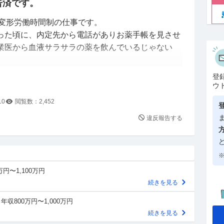
告済です。
う変形労働時間制の仕事です。
った頃に、内定先から電話がありお薬手帳を見させ
業医から血液サラサラの薬を飲んでいるじゃない
と夜間勤務は難しいとの産業医の回答みたいでお薬
登
。
ウ
10
閲覧数：
2,452
違反報告する
務している人いますか？
※
り消しになりますか？
万円〜1,100万円
しいのか？
続きを見る
年収800万円〜1,000万円
続きを見る