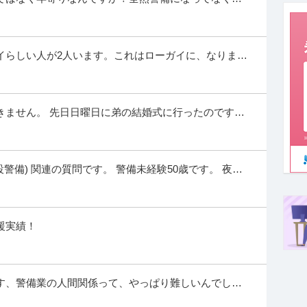
タッフマネジメントを横断的に担います。 現場に入りながら、 「ど
、形にしていくポジションです。 ◇ ご入居者
…続きを見る
イらしい人が2人います。これはローガイに、なります
提供：株式会社アンビス
がる。 高齢なBさん→話をしている...
きません。 先日日曜日に弟の結婚式に行ったのですが
大幅に遅れてしまい、空港に到着したのが終電ギリギ
くあって覚えるのは大変だけど やりがいがあってできたら嬉しいし
来る仕事です。 これから大きく発展していく会社です
…続きを見る
設警備) 関連の質問です。 警備未経験50歳です。 夜勤
提供：有限会社石田電機
の現場は夜勤だけは難かしい...
援実績！
活躍中
業種からの転職大歓迎 【未経験・二種免許なしの方も安心】入社か
普通自動車二種免許の取得からスタート。 最短
…続きを見る
す、警備業の人間関係って、やっぱり難しいんでしょ
提供：西武ハイヤー株式会社