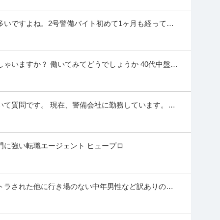
2回／入社祝い金15万円／選べる休み
多いですよね。2号警備バイト初めて1ヶ月も経ってな
込んでます。 通行止めの現場に行きまし...
全指導課あり／ゆとりあるスケジュール ■休み選択可能 休日数を選べ
ゃいますか？ 働いてみてどうでしょうか 40代中盤の
働きたい」どちらも対応可能。 希望休も取りや
…続きを見る
があります。 今までずっと営業...
提供：ドライバーズワーク
業なしの就労支援／kotrio品川支店
いて質問です。 現在、警備会社に勤務しています。入
、「警備員指導教育責任者資格者証」...
門に強い転職エージェント ヒュープロ
日勤のみで夜勤なし！ 担当者イチオシのお仕事先をご紹介します♪
ソリン代含め交通費全額支給） 【勤務時間】
…続きを見る
提供：コトリオ
トラされた他に行き場のない中年男性など訳ありの人
13：00勤務で日中フリー／AT普通免許OK
メージがありますが、最終学歴が特別支援学校高等部
うか?