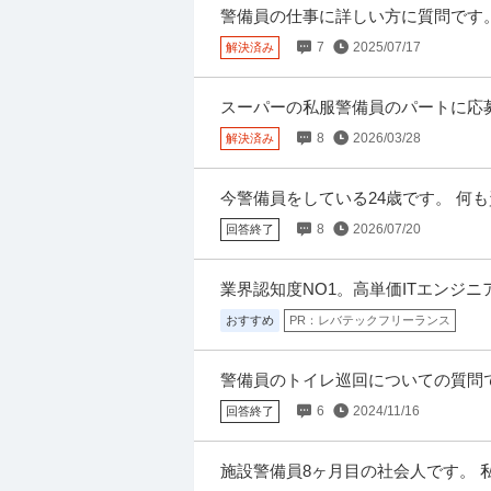
月給25.7万円〜27.9万円
警備員の仕事に詳しい方に質問です。
この求人のPRポイント ＼軽車両からのキャリア
人勤務での現場に配属されました。そ
スムーズ お昼には退社できるので、午後の時
7
2025/07/17
解決済み
スーパーの私服警備員のパートに応
大学病院の資材課で事務スタッフ／備
り、自宅から近いので応募しました。
8
2026/03/28
解決済み
株式会社ビッグアビリティ
派遣社員
未経験OK
交通費支給
ミドル活
時給1,700円
今警備員をしている24歳です。 何
■こんなお仕事です！ 【年齢不問の事務スタ
の事務に進むか、インフラエンジニア
8
2026/07/20
回答終了
院で「一般事務」＠備品発注、検品、入力な
業界認知度NO1。高単価ITエンジ
おすすめ
PR：レバテックフリーランス
警備員のトイレ巡回についての質問
なく、オフィスビルですね。 そこで
6
2024/11/16
回答終了
施設警備員8ヶ月目の社会人です。 