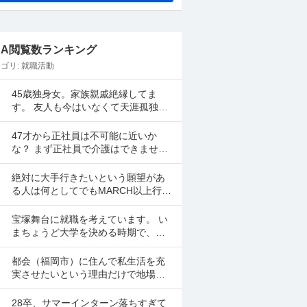
&A閲覧数ランキング
ゴリ:
就職活動
45歳独身女。家族親戚絶縁してま
す。 友人も今はいなくて天涯孤独。
生活保護ヌケる為に、就活にあた
り、緊急連絡先 がネックになり駄目
47才から正社員は不可能に近いか
になってます。 現在賃...
な？ まず正社員で介護はできませ
ん。 警備員は難しいです。できませ
ん。 運送会社の運転手は無理です。
絶対に大手行きたいという願望があ
できません 過去にうつ...
る人は何としてでもMARCH以上行か
ないとダメですか？ MARCH未満に
なるとほぼ行けなくなるのでもしそ
宝塚舞台に就職を考えています。 い
んな願望がありMA...
まちょうど大学を決める時期で、宝
塚舞台のリクルートサイトに名前の
あった大学に行こうとしています。
都会（福岡市）に住んで私生活を充
ですが、習い事で「活動...
実させたいという理由だけで地場の
中小企業を選び、大手グループ子会
社（北九州）を蹴るのは長期的に見
28卒、サマーインターン落ちすぎて