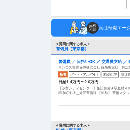
無料
実は転職エー
相談
< 質問に関する求人 >
警備員（東京都）
警備員 ／ 日払いOK ／ 交通費支給 ／
サンエス警備保障株式会社 錦糸町支社＿施設
新着
パート・アルバイト
未経験OK
交通
日給1.4万円〜2.6万円
【汐留シティセンター】施設警備★駅直結＆休憩場所充実！未経験活躍
錦糸町支社＿施設警備課 【給与】 警備スタッフ：
< 質問に関する求人 >
50代（東京都）