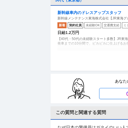
新幹線車内のドレスアップスタッフ
新幹線メンテナンス東海株式会社【JR東海グ
新着
契約社員
未経験OK
交通費支給
ミ
日給1.2万円
【40代・50代の未経験スタート多数】JR東
発車までの10分間で、ピカピカに仕上げるお仕事です。
ブランド品や貴金属の買取専門スタッ
株式会社はぴねす
新着
正社員
未経験OK
交通費支給
学歴
あなた
月給30万円〜80万円
新宿御苑前駅から徒歩5分／未経験OK！買取
この質問と関連する質問
入社祝金20万円あり／管理者未経験歓
医心館 平和台
正社員
未経験OK
交通費支給
ミドル活躍
なぜ日本の警備員はガタイのいい人