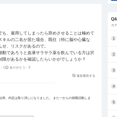
Q
カテ
でも、雇用してしまったら辞めさせることは極めて
1
スキルの二名が居た場合、既往（特に脳や心臓な
んせ、リスクがあるので。
細動であろうと血液サラサラ薬を飲んでいる方は沢
2
制限があるかを確認したらいかがでしょうか？
：
1
ありがとう：
3
3
違反報告する
4
結局、内定は取り消しになりました。 また一からの就職活動しま
5