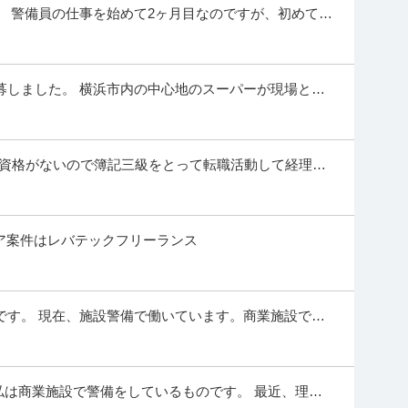
 警備員の仕事を始めて2ヶ月目なのですが、初めて1
アップも可能／ 3:00～13:00勤務、残業なし、早朝は渋滞なしで
の現場の会社は上場途中の中小企業だっ...
間を自由に使える 職場から徒歩30秒
…続きを見る
提供：ドライバーズワーク
募しました。 横浜市内の中心地のスーパーが現場とな
品発注や専用システムへの入力等の一般
 すると担当者らしき方から電話が来て、...
躍中
も資格がないので簿記三級をとって転職活動して経理系
ッフ募集！】★大山駅から商店街を抜けて通勤♪自転車OK！★ 大学病
を目指して未経験採用のある会社に入り...
ど ＜基本残業なし／年末年始休あり／食堂あり
…続きを見る
提供：株式会社ビッグアビリティ
ニア案件はレバテックフリーランス
この条件の求人をもっと見る
です。 現在、施設警備で働いています。商業施設では
、トイレ巡回について少し意見がわれて...
私は商業施設で警備をしているものです。 最近、理不