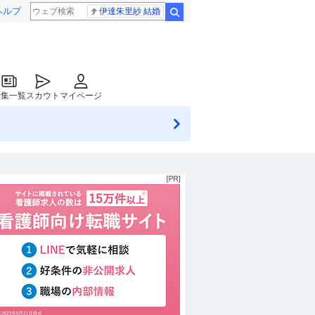
ヘルプ
伊達朱里紗 結婚
検索
特集一覧
スカウト
マイページ