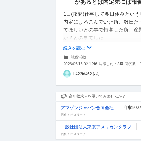
があるとは内定先には報
1日(夜間)仕事して翌日休みとい
内定によろこんでいた所、数日た
てほしいとの事で持参した所、産
か？との事でした。
血液サラサラの薬を服用している
続きを読む
手帳をこれから産業医に見せます
就職活動
2026/05/15 02:12
共感した：
3
回答数：
b423fd462さん
詳しい方にお伺いします。
血液サラサラの薬を飲んで夜勤勤
高年収求人を覗いてみませんか？
産業医からダメ出しでたら内定取
アマゾンジャパン合同会社
年収800
それとも自発的に内定辞退してほ
提供：ビズリーチ
一般社団法人東京アメリカンクラブ
提供：ビズリーチ