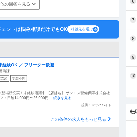
6
他の回答を見る
7
ジェントは
悩み相談だけでもOK
相談先を選ぶ
8
9
 未経験OK ／ フリーター歓迎
警備課
10
費支給
学歴不問
中 【店舗名】 サンエス警備保障株式会社
日給14,000円〜26,000円
…続きを見る
提供：マッハバイト
転
この条件の求人をもっと見る