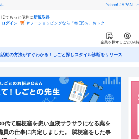
ル
Yahoo! JAPAN
IDでもっと便利に
新規取得
ログイン
ヤフーショッピングなら「毎日5％」おトク
企業を探す
しごとQA
職活動の方法がすぐわかる！しごと探しスタイル診断をリリース
 30代て脳梗塞を患い血液サラサラになる薬を
備員の仕事に内定しました。 脳梗塞をした事