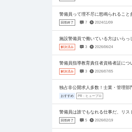
夜勤の3tルート配送ドライバー／賞与
警備員って理不尽に怒鳴られること
マルタケ運輸株式会社
いんですが、メンタル弱いせいで落ち
正社員
未経験OK
交通費支給
学歴不問
7
2024/11/09
回答終了
月給31万円〜36万円
この求人のPRポイント 安全特化型企業／安
施設警備員で働いている方はいらっし
るため、「しっかり休みたい」「収入重視で
男性で営業職ですが 施設警備職に興味
3
2026/06/24
解決済み
高田馬場駅／40代50代ミドル活躍中⇒残
警備員指導教育責任者資格者証につ
コトリオ
社2ヶ月目です。 将来のことも考えて
3
2026/07/05
解決済み
正社員
未経験OK
交通費支給
学歴不問
月給24万円〜40万円
独占非公開求人多数！士業・管理部
【ポイント】 【正社員募集】人間関係良好◎
【交通アクセス】 最寄り駅：高田馬場駅（ガ
おすすめ
PR：ヒュープロ
警備員は誰でもなれる仕事だ、リス
軽車両ドライバー／食品配送／3：00～
間ばかりの仕事だとか言われてるイ
TAKAIDOクールフロー株式会社
5
2026/02/19
回答終了
ではさすがに雇って貰えないでしょ
契約社員
未経験OK
交通費支給
学歴不問