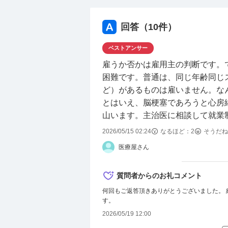
回答（
10
件）
ベストアンサー
雇うか否かは雇用主の判断です。
困難です。普通は、同じ年齢同じ
ど）があるものは雇いません。な
とはいえ、脳梗塞であろうと心房
山います。主治医に相談して就業
2026/05/15 02:24
なるほど：
2
そうだね
医療屋さん
質問者からのお礼コメント
何回もご返答頂きありがとうございました。 
す。
2026/05/19 12:00