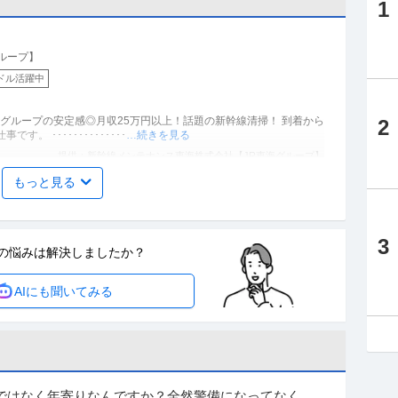
1
ループ】
ドル活躍中
海グループの安定感◎月収25万円以上！話題の新幹線清掃！ 到着から
2
 ･･････････････
…続きを見る
提供：新幹線メンテナンス東海株式会社【JR東海グループ】
もっと見る
フ
不問
3
の悩みは
解決しましたか？
専門スタッフ／ノルマなし／入社祝い金15万円支給／寮完備 ≪未経
AIにも聞いてみる
験から活躍できる環境！≫商品知識や査定スキルは不要◎先輩が丁寧にサポートします！ 募
…続きを見る
提供：株式会社はぴねす
迎／医療施設型ホスピスの看護管理者
中
ではなく年寄りなんですか？全然警備になってなくな