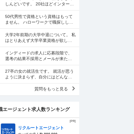
てもったいないですか？
しんどいです。 20社ほどインターン
出しましたが通過率は10-15%ほどで
す。課題点を洗い出すなど次に向け
50代男性で資格という資格はもって
て出来ることに...
ません。 ハローワークで職探しして
ますがなかなか厳しい世の中で職が
決まりません。 前の会社は閉鎖した
大学2年前期の大学中退について。 私
ため、やむなく無...
はとりあえず大学卒業資格が欲し
く、病院系の会社で働きたいと思い
理学療法学科へ入りました。 しか
インディードの求人に応募段階で、
し、そのモチベーションだ...
選考の結果不採用とメールが来たの
ですがどういうことでしょうか。 長
いあいだ掲載されている求人です。
27卒の女の就活生です。 就活が思う
ように決まらず、自分にはどんな仕
事もできないのではないかと感じて
いて、何かの病気なのではないかと
質問をもっと見る
不安になっています。 ...
職エージェント求人数ランキング
[PR]
リクルートエージェント