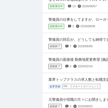
年収720万円〜820.7万円
いですか？
13
2026/08/07
回答受付中
看護管理者として、 施設運営・訪問看護・ス
うすればより良いケア・環境になるか」を考え
警備員の仕事をしてますが、ローガ
か？ 高齢なAさん→頻繁にお節介した
3
2026/08/08
回答受付中
電気工事
有限会社石田電機
警備員の対応が、どうしても納得で
正社員
未経験OK
交通費支給
学歴不問
結婚式の帰りに乗っていた飛行機が
7
2026/06/06
月給26.5万円〜50万円
回答終了
リの時間になりました。
仕事内容：電気工事っていろんな仕事が幅広
楽しいし達成感、やりがいも味わうことの出
警備員の面接後 勤務地変更希望 (施
のみ希望提出でしたが面接時に「ここ
3
2026/02/16
回答終了
タクシースタッフ
西武ハイヤー株式会社
業界トップクラスの求人数と転職支
新着
正社員
未経験OK
学歴不問
ミドル
おすすめ
PR：リクルートエージェント
月給21.1万円
養成制度あり・研修中も手当支給 未経験・異
ら乗務までの流れ Step①養成期間 まずは
元警備員や現職の方々にお聞きしま
うか？ 回答お願いします
3
2026/08/03
回答終了