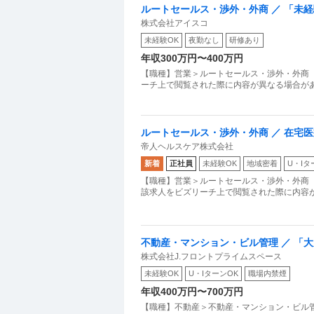
ルートセールス・渉外・外商 ／ 「未
株式会社アイスコ
トセールス・ドライバー
未経験OK
夜勤なし
研修あり
年収300万円〜400万円
【職種】営業＞ルートセールス・渉外・外商 
ーチ上で閲覧された際に内容が異なる場合があ
ルートセールス・渉外・外商 ／ 在宅
帝人ヘルスケア株式会社
／20代活躍中／賞与6ヶ⽉分／残業ほ
新着
正社員
未経験OK
地域密着
U・Iタ
【職種】営業＞ルートセールス・渉外・外商 
該求人をビズリーチ上で閲覧された際に内容が
不動産・マンション・ビル管理 ／ 「
株式会社J.フロントプライムスペース
躍！充実の高待遇で理想のキャリアを
未経験OK
U・IターンOK
職場内禁煙
年収400万円〜700万円
【職種】不動産＞不動産・マンション・ビル管