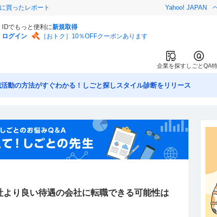
際に買ったレポート
Yahoo! JAPAN
IDでもっと便利に
新規取得
ログイン
［おトク］10％OFFクーポンあります
企業を探す
しごとQA
職活動の方法がすぐわかる！しごと探しスタイル診断をリリース
社より良い待遇の会社に転職できる可能性は