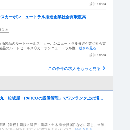
提供：doda
ルスカーボンニュートラル推進企業社会貢献度高
日以上
◇石油製品のルートセールス◇カーボンニュートラル推進企業◇社会貢
油製品のルートセールス◇カーボンニュートラル推
…続きを見る
提供：doda
この条件の求人をもっと見る
大丸・松坂屋・PARCOの設備管理」でワンランク上の活
築きませんか？
理 【業種】建設＞建設・建築・土木 ※会員属性などに応じ、当該
る場合があります 2026年3月よりパルコス
…続きを見る