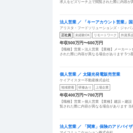
求人をビズリーチ上で閲覧された際に内容が異な
法人営業 ／ 「キーアカウント営業」
アリスタ・フードソリューションズ・ジャパ
ービス市場の販路拡大を担う戦略営業
正社員
未経験OK
リモートワーク
外資系
年収500万円〜600万円
【職種】営業＞法人営業 【業種】メーカー＞
された際に内容が異なる場合があります 5つ
個人営業 ／ 太陽光発電販売営業
ケイアイスター不動産株式会社
地域密着
研修あり
上場企業
年収400万円〜700万円
【職種】営業＞個人営業 【業種】建設＞建設
覧された際に内容が異なる場合があります 
法人営業 ／ 「関東」保険のアドバイザ
マイコミュニケーション株式会社