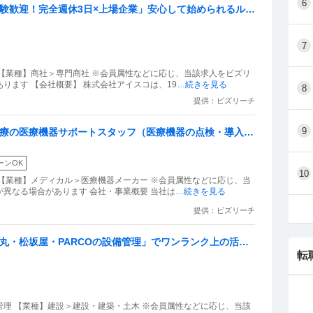
6
経験歓迎！完全週休3日×上場企業」安心して始められるルー
7
【業種】商社＞専門商社 ※会員属性などに応じ、当該求人をビズリ
ります 【会社概要】 株式会社アイスコは、19
…続きを見る
8
提供：ビズリーチ
9
医療の医療機器サポートスタッフ（医療機器の点検・導入）
ぼなし
ーンOK
10
【業種】メディカル＞医療機器メーカー ※会員属性などに応じ、当
異なる場合があります ️会社・事業概要 当社は
…続きを見る
提供：ビズリーチ
大丸・松坂屋・PARCOの設備管理」でワンランク上の活
転
築きませんか？
理 【業種】建設＞建設・建築・土木 ※会員属性などに応じ、当該