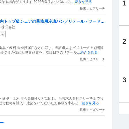
1
る場合があります 2026年3月よりパルコス
…続きを見る
提供：ビズリーチ
国内トップ級シェアの業務用冷凍パン／リテール・フードサ
ン株式会社
企業
2
食品・飲料 ※会員属性などに応じ、当該求人をビズリーチ上で閲覧
星ホテルが認めた世界品質を、次は日本のリテール
…続きを見る
提供：ビズリーチ
3
・建築・土木 ※会員属性などに応じ、当該求人をビズリーチ上で閲
当社で住宅を購入・建築をいただいたお客様を中心と
…続きを見る
提供：ビズリーチ
ー