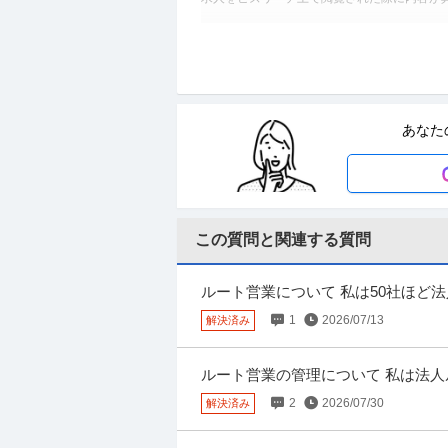
個人営業 ／ キャリアアドバイザー（入
株式会社MyVision
新着
正社員
未経験OK
年間休日120日以上
あなた
年収1,000万円
【職種】営業＞個人営業 【業種】サービス＞
上で閲覧された際に内容が異なる場合がありま
この質問と関連する質問
ECサイト運営・ECコンサルタント ／
ペガサスブランディング株式会社
ンチャー企業／創業3年目で年商10億
新着
未経験OK
職場内禁煙
土日休み
ルート営業について 私は50社ほど
【職種】Webサービス・制作＞ECサイト運営
も面談したことがない客先があります。
1
2026/07/13
解決済み
応じ、当該求人をビズリーチ上で閲覧された際
ルート営業の管理について 私は法人
引品（化学系）です。 毎日どこの客先
「植物で空間をデザイン」商業施設・
2
2026/07/30
解決済み
株式会社野沢園
迎／創業150年超
正社員
未経験OK
学歴不問
残業月20時間