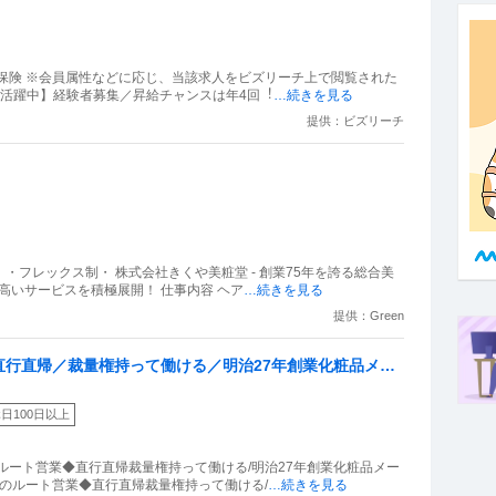
保険 ※会員属性などに応じ、当該求人をビズリーチ上で閲覧された
代活躍中】経験者募集／昇給チャンスは年4回︕
…続きを見る
提供：ビズリーチ
フレックス制・ 株式会社きくや美粧堂 - 創業75年を誇る総合美
高いサービスを積極展開！ 仕事内容 ヘア
…続きを見る
提供：Green
直行直帰／裁量権持って働ける／明治27年創業化粧品メー
日100日以上
ルート営業◆直行直帰裁量権持って働ける/明治27年創業化粧品メー
品のルート営業◆直行直帰裁量権持って働ける/
…続きを見る