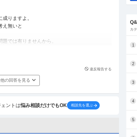
に成りますよ。
Q
考え無いと
カテ
問題では有りませんから。
1
収5%の昇給呼びかけしているじゃ無いですか？
はありませんか？
2
違反報告する
他の回答を見る
3
4
ジェントは
悩み相談だけでもOK
相談先を選ぶ
5