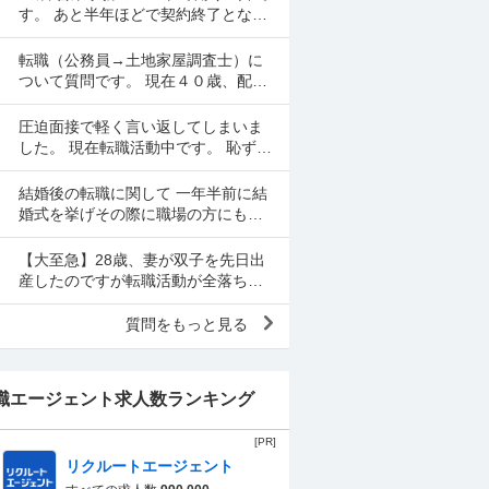
ので、一応、復帰さ...
す。 あと半年ほどで契約終了となる
ので転職活動中てす。 契約終了まで
働くか迷いましたが、転職するなら
転職（公務員→土地家屋調査士）に
早いほうが良いだろ...
ついて質問です。 現在４０歳、配偶
者、長男（８歳）、長女（２）の４
人暮らしです。 地方公務員として勤
圧迫面接で軽く言い返してしまいま
めているなか、昨年度...
した。 現在転職活動中です。 恥ずか
しながら、先述の通り面接で言い返
してしまい、今後どのように対応す
結婚後の転職に関して 一年半前に結
べきかご教示いただきた...
婚式を挙げその際に職場の方にも出
席頂いたのですが、最近転職を決め
ました。 上司に退職の旨を伝えると
【大至急】28歳、妻が双子を先日出
面談の場でみんなお前...
産したのですが転職活動が全落ちし
ています。現在のブラック企業から
抜け出すアドバイスをください。 28
質問をもっと見る
歳男性です。現在、転...
職エージェント求人数ランキング
[PR]
リクルートエージェント