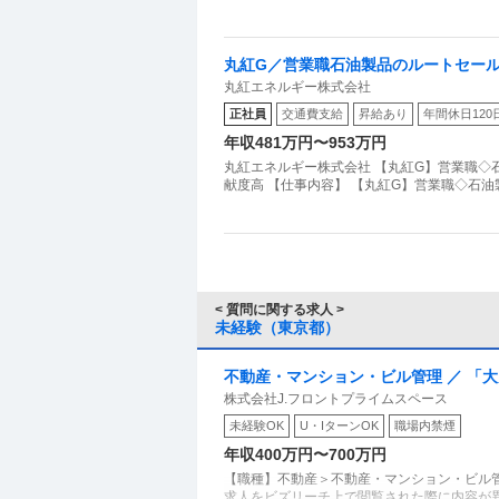
丸紅G／営業職石油製品のルートセー
丸紅エネルギー株式会社
正社員
交通費支給
昇給あり
年間休日120
年収481万円〜953万円
丸紅エネルギー株式会社 【丸紅G】営業職
献度高 【仕事内容】 【丸紅G】営業職◇石
< 質問に関する求人 >
未経験（東京都）
不動産・マンション・ビル管理 ／ 「
株式会社J.フロントプライムスペース
躍！充実の高待遇で理想のキャリアを
未経験OK
U・IターンOK
職場内禁煙
年収400万円〜700万円
【職種】不動産＞不動産・マンション・ビル管
求人をビズリーチ上で閲覧された際に内容が異な