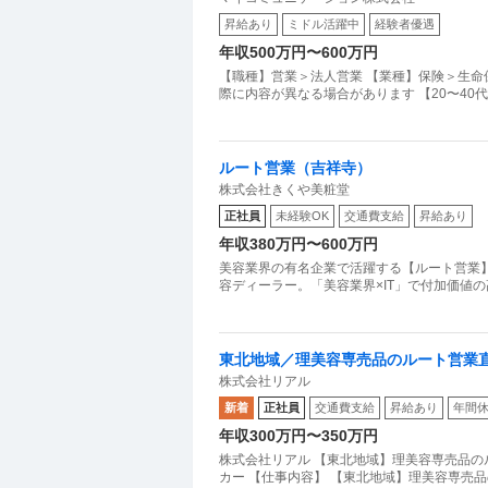
昇給あり
ミドル活躍中
経験者優遇
年収500万円〜600万円
【職種】営業＞法人営業 【業種】保険＞生命
際に内容が異なる場合があります 【20〜40
ルート営業（吉祥寺）
株式会社きくや美粧堂
正社員
未経験OK
交通費支給
昇給あり
年収380万円〜600万円
美容業界の有名企業で活躍する【ルート営業】・
容ディーラー。「美容業界×IT」で付加価値の
東北地域／理美容専売品のルート営業
株式会社リアル
カー
新着
正社員
交通費支給
昇給あり
年間休
年収300万円〜350万円
株式会社リアル 【東北地域】理美容専売品の
カー 【仕事内容】 【東北地域】理美容専売