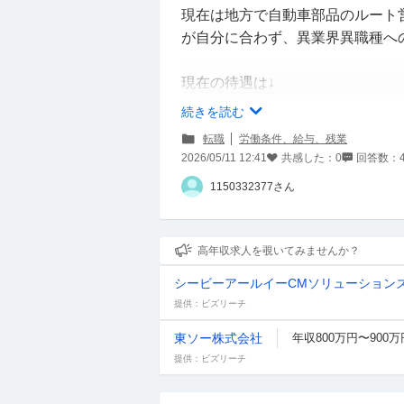
現在は地方で自動車部品のルート
が自分に合わず、異業界異職種へ
現在の待遇は↓
・残業なしの手取り20万弱（交
続きを読む
・年間賞与は額面で100万
転職
労働条件、給与、残業
・年間休日120日
2026/05/11 12:41
共感した：
0
回答数：
・昇給は年に数百円程度で、あっ
1150332377さん
給与に見合わず多少ネームバリュ
素です。
高年収求人を覗いてみませんか？
シービーアールイーCMソリューション
転職直後の給与は期待していませ
提供：ビズリーチ
上は稼ぎたいと思っています。
アドバイスよろしくお願いします
東ソー株式会社
年収800万円〜900万
提供：ビズリーチ