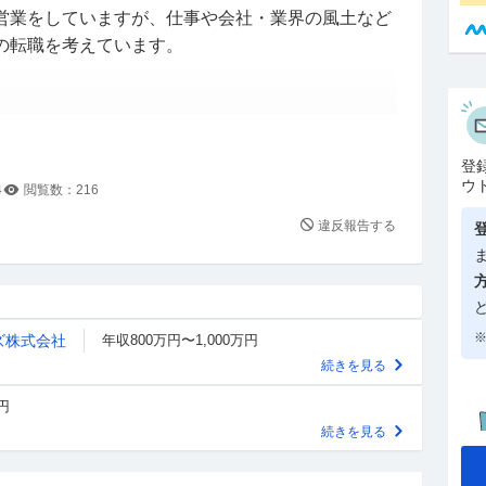
営業をしていますが、仕事や会社・業界の風土など
の転職を考えています。
通費等の手当込み、大卒）
登
ウ
4
閲覧数：
216
てないようなもの
違反報告する
ーのある会社であるというのが、唯一の捨て難い要
※
ズ株式会社
年収800万円〜1,000万円
んが、スキルや経験を積んでいく中で、平均年収以
続きを見る
。
円
続きを見る