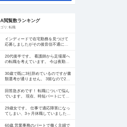
&A閲覧数ランキング
ゴリ:
転職
インディードで在宅勤務を見つけて
応募しましたがその後音信不通にな
りました。 リモート面談の日も決ま
ってました。 リクルーティングソリ
20代後半です。 看護師から足場屋へ
ューションという会...
の転職を考えています。 今は夜勤を
月に5、6回行い手取り28万程度です
が昇給が年1000円のため将来に不安
30歳で既に3社辞めているのですが書
があります。...
類選考が通りません。 3留なので25
歳から社会人スタートとなり2年2年1
年で辞めてしまいました。全部SES
回答急ぎめです！ 転職について悩ん
のITエンジ...
でいます。 現在、時短パートにて就
業しています。 時給は高くなく県の
最低賃金＋20円で、1日6時間で働い
29歳女です。 仕事で適応障害になっ
ています。 ...
てしまい、3ヶ月休職していました
が、休職期間が終わります。 転職活
動をしていましたが決まらなかった
60歳.営業事務のパートで働く主婦で