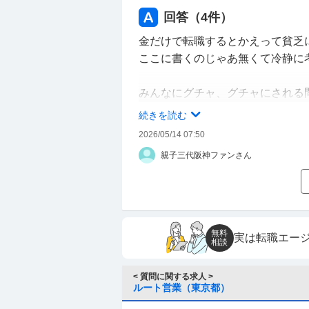
回答（
4
件）
金だけで転職するとかえって貧乏
ここに書くのじゃあ無くて冷静に
みんなにグチャ、グチャにされる
今、経団連の加盟会員同士が、年
続きを読む
有名な会社ならば加盟会員企業で
2026/05/14 07:50
待ってみてはどうですか？
親子三代阪神ファンさん
無料
実は転職エー
相談
< 質問に関する求人 >
ルート営業（東京都）