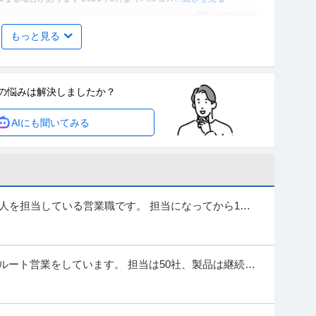
提供：ビズリーチ
もっと見る
社2年目平均年収 1820万円／未経験歓迎）
職場内禁煙
の悩みは
解決しましたか？
人材紹介・人材派遣 ※会員属性などに応じ、当該求人をビズリーチ
AIにも聞いてみる
す 【この仕事で得られるもの】 当社のキャリア
…続きを見る
提供：ビズリーチ
 「EC運営担当／未経験歓迎」美容・健康領域で急成長中ベ
円〜
法人を担当している営業職です。 担当になってから1度
・ECコンサルタント 【業種】メーカー＞日用品 ※会員属性などに
 理由はメール、電話などで...
に内容が異なる場合があります ┏┓ ┗■
…続きを見る
提供：ビズリーチ
ルート営業をしています。 担当は50社、製品は継続取
へ行ったかを部長のデスクに...
ホテルのグリーン空間づくり／未経験・植物が好きな方歓
以内