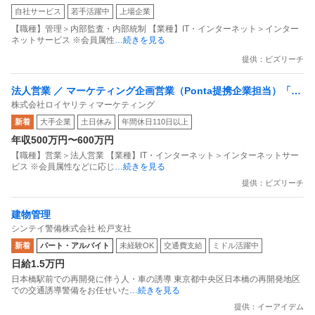
自社サービス
若手活躍中
上場企業
プライアンス推進担当（SBCSD）
【職種】管理＞内部監査・内部統制 【業種】IT・インターネット＞インター
ネットサービス ※会員属性
…続きを見る
提供：ビズリーチ
法人営業 ／ マーケティング企画営業（Ponta提携企業担当）「国
株式会社ロイヤリティマーケティング
内最大級の共通ポイントサービスを展開／無駄のない消費社会を
新着
大手企業
土日休み
年間休日110日以上
目指すデータマーケティングカンパニー」
年収500万円〜600万円
【職種】営業＞法人営業 【業種】IT・インターネット＞インターネットサー
ビス ※会員属性などに応じ
…続きを見る
提供：ビズリーチ
建物管理
シンテイ警備株式会社 松戸支社
新着
パート・アルバイト
未経験OK
交通費支給
ミドル活躍中
日給1.5万円
日本橋駅前での再開発に伴う人・車の誘導 東京都中央区日本橋の再開発地区
での交通誘導警備をお任せいた
…続きを見る
提供：イーアイデム