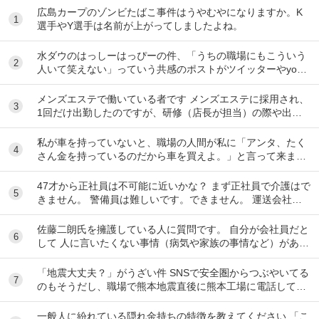
広島カープのゾンビたばこ事件はうやむやになりますか。K
1
選手やY選手は名前が上がってしましたよね。
水ダウのはっしーはっぴーの件、「うちの職場にもこういう
2
人いて笑えない」っていう共感のポストがツイッターやyout
ubeのコメント欄に多すぎてそっちに驚いて...
メンズエステで働いている者です メンズエステに採用され、
3
1回だけ出勤したのですが、研修（店長が担当）の際や出勤
時に「元々デリをやっていたなら」という理由で...
私が車を持っていないと、職場の人間が私に「アンタ、たく
4
さん金を持っているのだから車を買えよ。」と言って来ま
す。 でも なんで しんどい思いをして働いた金で...
47才から正社員は不可能に近いかな？ まず正社員で介護はで
5
きません。 警備員は難しいです。できません。 運送会社の
運転手は無理です。できません 過去にうつ...
佐藤二朗氏を擁護している人に質問です。 自分が会社員だと
6
して 人に言いたくない事情（病気や家族の事情など）があ
り、上司や総務等に相談した結果、仕事内容を...
「地震大丈夫？」がうざい件 SNSで安全圏からつぶやいてる
7
のもそうだし、職場で熊本地震直後に熊本工場に電話して
「うるさい！今それどころじゃないんだよ！」...
一般人に紛れている隠れ金持ちの特徴を教えてください 「こ