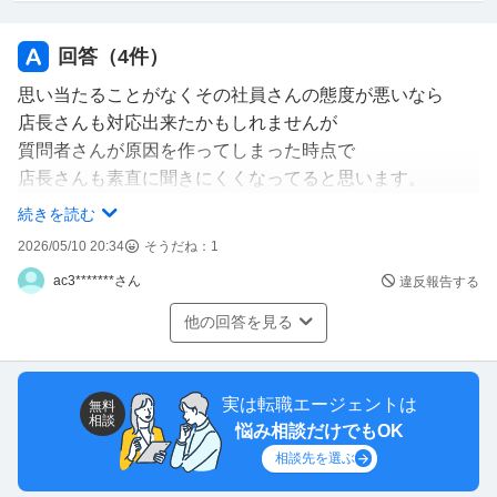
回答（
4
件）
思い当たることがなくその社員さんの態度が悪いなら
店長さんも対応出来たかもしれませんが
質問者さんが原因を作ってしまった時点で
店長さんも素直に聞きにくくなってると思います。
続きを読む
どういう休み方か変わりませんがバイトと言えども
2026/05/10 20:34
そうだね：
1
いきなり休みとかはかなりお店に取っては迷惑で
ac3*******さん
違反報告する
売上げにも影響しますのでそれが数回となると
質問者さんが心を入れ替えてと言っても
他の回答を見る
信用出来ないとなるのは仕方ないと思います。
正直なところシフト入ってて当日に休みますとかが
実は転職エージェントは
無料
相談
何回もだったら社員さんだけじゃなく全店員が
悩み相談だけでもOK
冷たくなるレベルかと思います。
相談先を選ぶ