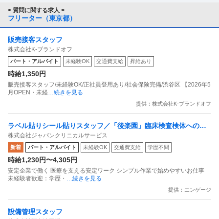
< 質問に関する求人 >
フリーター（東京都）
販売接客スタッフ
株式会社K-ブランドオフ
パート・アルバイト
未経験OK
交通費支給
昇給あり
時給1,350円
販売接客スタッフ/未経験OK/正社員登用あり/社会保険完備/渋谷区 【2026年5
月OPEN・未経
…続きを見る
提供：株式会社K-ブランドオフ
ラベル貼りシール貼りスタッフ／「後楽園」臨床検査検体へのラ
株式会社ジャパンクリニカルサービス
ベル貼りシール貼りスタッフ
新着
パート・アルバイト
未経験OK
交通費支給
学歴不問
時給1,230円〜4,305円
安定企業で働く 医療を支える安定ワーク シンプル作業で始めやすいお仕事
未経験者歓迎：学歴・
…続きを見る
提供：エンゲージ
設備管理スタッフ