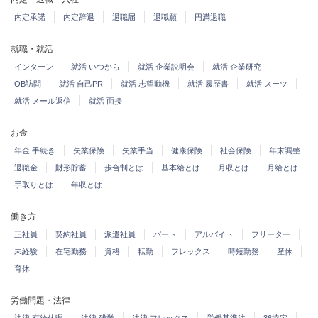
内定承諾
内定辞退
退職届
退職願
円満退職
就職・就活
インターン
就活 いつから
就活 企業説明会
就活 企業研究
OB訪問
就活 自己PR
就活 志望動機
就活 履歴書
就活 スーツ
就活 メール返信
就活 面接
お金
年金 手続き
失業保険
失業手当
健康保険
社会保険
年末調整
退職金
財形貯蓄
歩合制とは
基本給とは
月収とは
月給とは
手取りとは
年収とは
働き方
正社員
契約社員
派遣社員
パート
アルバイト
フリーター
未経験
在宅勤務
資格
転勤
フレックス
時短勤務
産休
育休
労働問題・法律