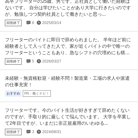
高卒フリーターの25歳、男です。正社員として働いた経験は
日給1万円〜1.1万円
問題なし！未経験歓迎 ／ 警備スタッフ
ないです。 自分は学びたいことがあり大学に行きたいのです
【仕事内容】 ＊……＊……＊……＊… 弊社は未経験スタート9割以上で 始め
が、勉強しつつ契約社員として働きたいと思っ...
やすい＆続けやすい♪ 今
…続きを見る
提供：ヒバライドットコム
6
2025/03/14
回答終了
髪色自由・ピアスOK／交通誘導スタッフ（接客なし)
フリーターのバイトに即日で辞められました。 半年ほど前に
大真綜合警備保障株式会社
経験者として入ってきた人で、家が近くバイトの中で唯一の
新着
パート・アルバイト
未経験OK
学歴不問
シフト制
フリーターということもあり、急なシフトの穴埋めにも積極
日給6,010円
的に貢献してくれていました。
5
2026/03/27
回答終了
[仕事内容] 工事現場や道路工事現場での交通誘導警備です。 歩行者や車両が
安全に通行できるよう、
…続きを見る
提供：tenichi
未経験・無資格歓迎・経験不問！製造業・工場の求人や派遣
の仕事充実！
コールセンター／サービスエリアや渋滞情報などの問合せ対応
おすすめ
PR：働くナビ！
アルティウスリンク株式会社
新着
パート・アルバイト・契約社員
未経験OK
交通費支給
昇給あり
フリーターです。今のバイト生活が好きすぎて辞めたくない
時給1,750円
のですが、手取り的に厳しくて悩んでいます。 大学を卒業し
推したいポイント ★プライベート時間も充実！ ゆっくり午後出社♪週4日勤務
～OK ★お昼から出社で
…続きを見る
て2年目ですが、いまだに非正規雇用のいわゆる...
提供：ジョブミーツ
3
2024/08/31
回答終了