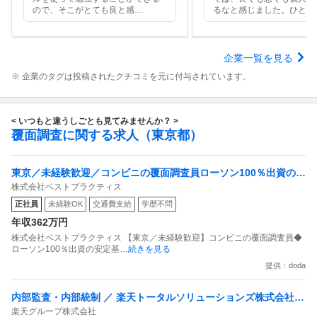
ので、そこがとても良と感
…
るなと感じました。ひとり
企業一覧を見る
※ 企業のタグは投稿されたクチコミを元に付与されています。
< いつもと違うしごとも見てみませんか？ >
覆面調査に関する求人（東京都）
東京／未経験歓迎／コンビニの覆面調査員ローソン100％出資の安
株式会社ベストプラクティス
定基盤／月５日在宅／残業月10時間
正社員
未経験OK
交通費支給
学歴不問
年収362万円
株式会社ベストプラクティス 【東京／未経験歓迎】コンビニの覆面調査員◆
ローソン100％出資の安定基
…続きを見る
提供：doda
内部監査・内部統制 ／ 楽天トータルソリューションズ株式会社
楽天グループ株式会社
戦略事業コンプライアンス支援部 業務統制支援課：ショップコン