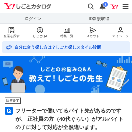
Yahoo!しごとカタログ
検索
通知数
i
ログイン
ID新規取得
企業を探す
しごとQA
特集一覧
スカウト
マイページ
自分に合う探し方は？しごと探しスタイル診断
回答終了
フリーターで働いてるバイト先があるのです
が、 正社員の方（40代ぐらい）がアルバイト
の子に対して対応が全然違います。