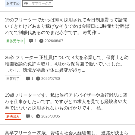
おすすめ
PR：ママワークス
19のフリータ一でかっぱ寿司採用されて今日制服貰って話聞
いてきたけどあまり稼げなそうで次は金曜日に1時間だけ呼ば
れてて制服代あるのでまだ赤字です。 寿司作...
1
2026/08/07
回答受付中
26卒 フリーター 正社員について 4大を卒業して、保育士と幼
稚園教諭の免許を取り、4月から保育園で働いていました。
しかし、環境が劣悪で体に異変が起き...
1
2026/07/30
回答終了
19歳フリーターです。私は旅行アドバイザーや旅行雑誌に関
わる仕事がしたいです。ですがどの求人を見ても経験者や大
卒ではないと採用されないものばかりです。 私...
6
2026/03/05
解決済み
高卒フリーター20歳。資格も社会人経験無し。 進路が決まら