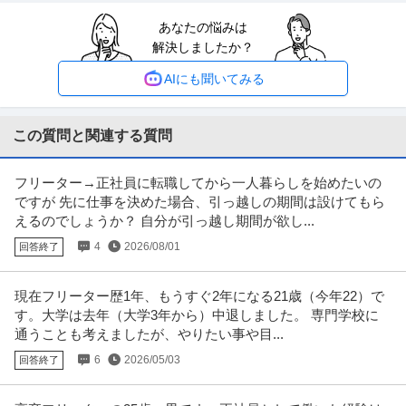
あなたの悩みは
仕分け
解決しましたか？
株式会社フルキャスト東京支社/EA0401G-AY
パート・アルバイト
未経験OK
交通費支給
昇給あり
AIにも聞いてみる
時給1,600円〜1,800円
＼人気のお仕事いろいろ／ ・商品の検品／ピッキング ・シール貼り／仕分け
・アパレル商品の倉庫作業
…続きを見る
この質問と関連する質問
提供：イーアイデム
フリーター→正社員に転職してから一人暮らしを始めたいの
ホールスタッフ／人気ラーメン店 ホール！週1・3h～OK！／らあ
ですが 先に仕事を決めた場合、引っ越しの期間は設けてもら
グロービート・ジャパン株式会社
めん花月嵐 デックス東京ビーチ店
えるのでしょうか？ 自分が引っ越し期間が欲し...
新着
パート・アルバイト
未経験OK
交通費支給
学歴不問
4
2026/08/01
回答終了
月給24万円
―――――――――――――― この仕事のおすすめポイント！ ――――――
―――――――― ・らあめ
…続きを見る
現在フリーター歴1年、もうすぐ2年になる21歳（今年22）で
提供：エンゲージ
す。大学は去年（大学3年から）中退しました。 専門学校に
通うことも考えましたが、やりたい事や目...
警備員 大人気／夏のイベント案件も盛り沢山／自由シフト制！週
6
2026/05/03
回答終了
シンテイ警備株式会社 松戸支社 北千住・竹ノ塚・梅島(イベント-2)エリア/A3
払いもOK／毎週水曜日がお給料日最短翌日面接OK！応募後に届
203200113
新着
パート・アルバイト
未経験OK
交通費支給
学歴不問
くURLから面接日時を選んでね交通費全額支給なので遠方の方も