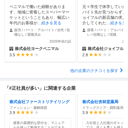
ベニマルで働いた経験がありま
元々学生で休学していた
す、地域に密着したスーパーマー
バイト先が見つからず、
ケットということもあり、幅広い
ョイフルの新店舗の求人
年代のお客様が
…
続きを見る
介してくれた
…
続きを見
販売 / パート・アルバイト / 女性 / 役
接客 / パート・アルバイト 
職なし / 退職済み
い / 役職なし / 現職
2026年頃の話
20
株式会社ヨークベニマル
株式会社ジョイフル
3.5
2.8
他の企業のクチコミを探す
「#正社員が多い」に関連する企業
株式会社ファーストリテイリング
株式会社杏林堂薬局
ファッション・服飾雑貨
ドラッグストア・調剤薬局
3.9
3.9
接客の基礎的な部分を、マニュア
入社前と入社後のギャップ
ルを使って勉強することができる
ては、良くも悪くも個人主