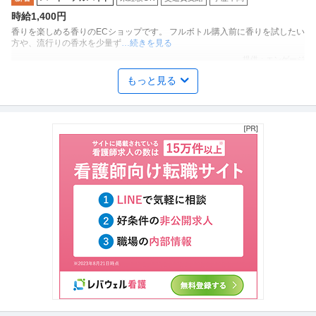
時給1,400円
香りを楽しめる香りのECショップです。 フルボトル購入前に香りを試したい
方や、流行りの香水を少量ず
…続きを見る
提供：エンゲージ
もっと見る
イベントスタッフ
株式会社キョードーファクトリー
新着
パート・アルバイト
未経験OK
交通費支給
学歴不問
日給1.9万円
有名&人気アーティストのライブ・コンサートスタッフのお仕事です！【週払
い／銀行振込】【履歴書不要】
…続きを見る
提供：バイトル
労務事務 月80時間自由シフト フルフレックス リモート可 主婦活
Takeoffer会計事務所
躍中
パート・アルバイト
主婦・主夫歓迎
シフト自由
シフト制
時給1,300円〜1,600円
労働・社会保険手続業務全般をお任せします。 【具体的には】 ■給与計算業
務（マネーフォワード給与、
…続きを見る
提供：アカナビ