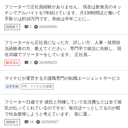
フリーターで正社員経験がありません。 現在は飲食店のキッ
チンでアルバイトを7年続けています。月130時間ほど働いて
手取りは約16万円です。有給は半年ごとに...
1
2026/08/05
回答終了
フリーターから正社員になった方、詳しい方、人事・採用担
当経験者の方、教えてください。 専門卒で就活に失敗し、現
在20歳でフリーターをしています。 正社員...
2
2026/06/23
解決済み
マイナビが運営する介護職専門の転職エージェントサービス
おすすめ
PR：マイナビ介護職
フリーター21歳です 彼氏と同棲していて生活費などは全て彼
氏が払ってくれているのですが、毎日ぼーっとしてるのが暇
で社会復帰しようと考えています。 急に週...
19
2025/05/27
回答終了