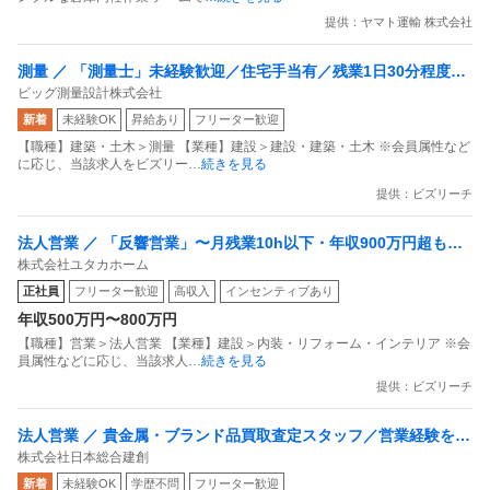
提供：ヤマト運輸 株式会社
測量 ／ 「測量士」未経験歓迎／住宅手当有／残業1日30分程度／
ビッグ測量設計株式会社
ゼロから国家資格の取得が目指せます！／年休122日
新着
未経験OK
昇給あり
フリーター歓迎
【職種】建築・土木＞測量 【業種】建設＞建設・建築・土木 ※会員属性など
に応じ、当該求人をビズリー
…続きを見る
提供：ビズリーチ
法人営業 ／ 「反響営業」〜月残業10h以下・年収900万円超も可
株式会社ユタカホーム
能〜 50年の歴史と成長企業で高収入を実現する
正社員
フリーター歓迎
高収入
インセンティブあり
年収500万円〜800万円
【職種】営業＞法人営業 【業種】建設＞内装・リフォーム・インテリア ※会
員属性などに応じ、当該求人
…続きを見る
提供：ビズリーチ
法人営業 ／ 貴金属・ブランド品買取査定スタッフ／営業経験を活
株式会社日本総合建創
かして年収アップ！
新着
未経験OK
学歴不問
フリーター歓迎