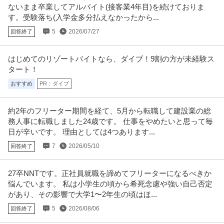
ないまま卒業してアルバイト(接客業4年目)を続けておりま
す。受験落ち(入学金多分払えなかったから...
5
2026/07/27
回答終了
はじめてのリゾートバイトなら、ダイブ！9割の方が未経験ス
タート！
おすすめ
PR：ダイブ
約2年のフリーター期間を経て、5月から転職して建設業の総
務人事に転職しました24歳です。 仕事をやめたいと思って毎
日が辛いです。 理由としては4つあります...
7
2026/05/10
回答終了
27卒NNTです。正社員就職を諦めてフリーターになるべきか
悩んでいます。 私は小学生の頃から希死念慮や強い自己否定
があり、その影響で大学1〜2年生の頃はほ...
5
2026/08/06
回答終了