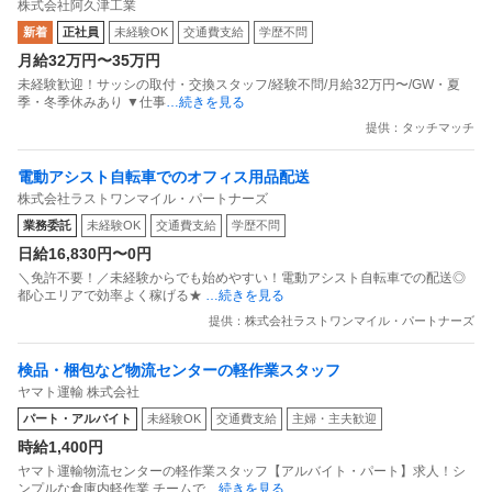
株式会社阿久津工業
新着
正社員
未経験OK
交通費支給
学歴不問
月給32万円〜35万円
未経験歓迎！サッシの取付・交換スタッフ/経験不問/月給32万円〜/GW・夏
季・冬季休みあり ▼仕事
…続きを見る
提供：タッチマッチ
電動アシスト自転車でのオフィス用品配送
株式会社ラストワンマイル・パートナーズ
業務委託
未経験OK
交通費支給
学歴不問
日給16,830円〜0円
＼免許不要！／未経験からでも始めやすい！電動アシスト自転車での配送◎
都心エリアで効率よく稼げる★
…続きを見る
提供：株式会社ラストワンマイル・パートナーズ
検品・梱包など物流センターの軽作業スタッフ
ヤマト運輸 株式会社
パート・アルバイト
未経験OK
交通費支給
主婦・主夫歓迎
時給1,400円
ヤマト運輸物流センターの軽作業スタッフ【アルバイト・パート】求人！シ
ンプルな倉庫内軽作業 チームで
…続きを見る