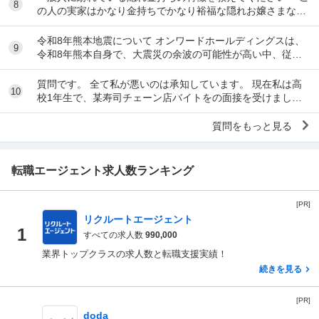
8
の人の実家はかなり金持ちでかなり裕福な隠れお嬢さまなん
だな」とわかる特徴を教えてください 私の...
令和8年熊本地震について オンワードホールディングスは、
9
令和8年熊本自身で、大震災の余波の可能性が高い中、従業
員に売上金の確保（金庫への預け入れ）を優先さ...
質問です。 全て私が悪いのは承知しています。 現在私は高
10
校1年生で、某寿司チェーン店バイトをの面接を受けまし
た。面接をし、その場で採用をもらいました。そし...
質問をもっと見る
転職エージェント求人数ランキング
[PR]
リクルートエージェント
1
すべての求人数
990,000
業界トップクラスの求人数と転職支援実績！
続きを見る
[PR]
doda