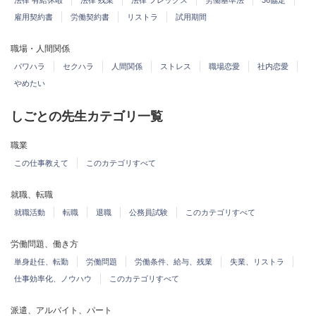
法律 有給休暇
法律 残業
法律 フレックス
労働基準法
36協定
雇用契約書
労働契約書
リストラ
試用期間
職場・人間関係
パワハラ
セクハラ
人間関係
ストレス
職場恋愛
社内恋愛
やめたい
しごとの先生カテゴリ一覧
職業
この仕事教えて
このカテゴリすべて
就職、転職
就職活動
転職
退職
公務員試験
このカテゴリすべて
労働問題、働き方
単身赴任、転勤
労働問題
労働条件、給与、残業
失業、リストラ
仕事効率化、ノウハウ
このカテゴリすべて
派遣、アルバイト、パート