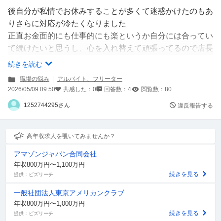
後自分が私情でお休みすることが多くて迷惑かけたのもあ
りさらに対応が冷たくなりました
正直お金面的にも仕事的にも楽というか自分には合ってい
て続けたいと思うし、心を入れ替えて頑張ってるので店長
にLINEで嫌なことをお伝えしましたが、
続きを読む
正直怖いですし、悪化する恐れもあることを思うと我慢し
職場の悩み
アルバイト、フリーター
た方が良かったでしょうか？
2026/05/09 09:50
共感した：
0
回答数：
4
閲覧数：
80
こう言うのって店長側や上の方々はどう思いますか？ も
1252744295さん
違反報告する
しくは自分と同じ年代立場だとしたらどうされますか？無
視ですか？
高年収求人を覗いてみませんか？
アマゾンジャパン合同会社
年収800万円〜1,100万円
続きを見る
提供：ビズリーチ
一般社団法人東京アメリカンクラブ
年収800万円〜1,000万円
続きを見る
提供：ビズリーチ