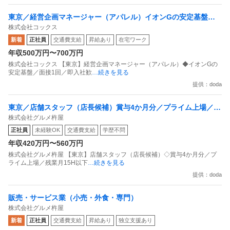
東京／経営企画マネージャー（アパレル）イオンGの安定基盤／
株式会社コックス
面接1回／即入社歓迎
新着
正社員
交通費支給
昇給あり
在宅ワーク
年収500万円〜700万円
株式会社コックス 【東京】経営企画マネージャー（アパレル）◆イオンGの
安定基盤／面接1回／即入社歓
…続きを見る
提供：doda
東京／店舗スタッフ（店長候補）賞与4か月分／プライム上場／残
株式会社グルメ杵屋
業月15H以下／新店オープン多数
正社員
未経験OK
交通費支給
学歴不問
年収420万円〜560万円
株式会社グルメ杵屋 【東京】店舗スタッフ（店長候補）◇賞与4か月分／プ
ライム上場／残業月15H以下
…続きを見る
提供：doda
販売・サービス業（小売・外食・専門）
株式会社グルメ杵屋
新着
正社員
交通費支給
昇給あり
独立支援あり