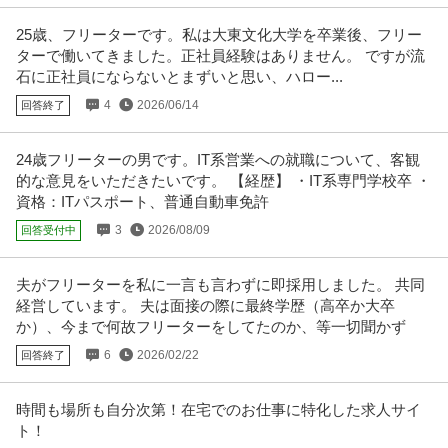
ボートレース場の土日受付／案内スタッフ
25歳、フリーターです。私は大東文化大学を卒業後、フリー
株式会社ヤマト
ターで働いてきました。正社員経験はありません。 ですが流
新着
パート・アルバイト
未経験OK
交通費支給
昇給あり
石に正社員にならないとまずいと思い、ハロー...
時給1,800円
4
2026/06/14
回答終了
【土日メインの勤務】ボートレース平和島の受付、案内★可愛い制服･ネイ
ル・ピアスOK★Wワーク大歓迎
…続きを見る
提供：株式会社ヤマト
24歳フリーターの男です。IT系営業への就職について、客観
的な意見をいただきたいです。 【経歴】 ・IT系専門学校卒 ・
この条件の求人をもっと見る
資格：ITパスポート、普通自動車免許
3
2026/08/09
回答受付中
夫がフリーターを私に一言も言わずに即採用しました。 共同
経営しています。 夫は面接の際に最終学歴（高卒か大卒
か）、今まで何故フリーターをしてたのか、等一切聞かず
6
2026/02/22
回答終了
時間も場所も自分次第！在宅でのお仕事に特化した求人サイ
ト！