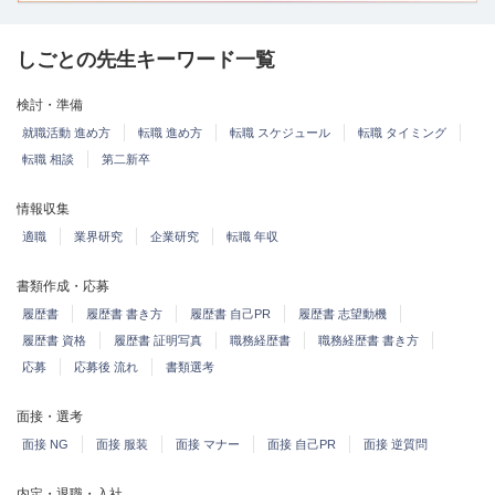
しごとの先生キーワード一覧
検討・準備
就職活動 進め方
転職 進め方
転職 スケジュール
転職 タイミング
転職 相談
第二新卒
情報収集
適職
業界研究
企業研究
転職 年収
書類作成・応募
履歴書
履歴書 書き方
履歴書 自己PR
履歴書 志望動機
履歴書 資格
履歴書 証明写真
職務経歴書
職務経歴書 書き方
応募
応募後 流れ
書類選考
面接・選考
面接 NG
面接 服装
面接 マナー
面接 自己PR
面接 逆質問
内定・退職・入社