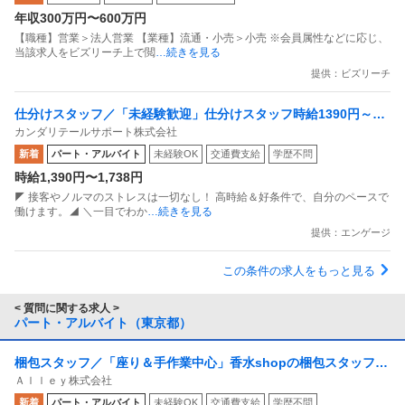
年収300万円〜600万円
【職種】営業＞法人営業 【業種】流通・小売＞小売 ※会員属性などに応じ、
当該求人をビズリーチ上で閲
…続きを見る
提供：ビズリーチ
仕分けスタッフ／「未経験歓迎」仕分けスタッフ時給1390円～／
カンダリテールサポート株式会社
夜勤時給1738円～／週2日・4h～／2230
新着
パート・アルバイト
未経験OK
交通費支給
学歴不問
時給1,390円〜1,738円
◤ 接客やノルマのストレスは一切なし！ 高時給＆好条件で、自分のペースで
働けます。◢ ＼一目でわか
…続きを見る
提供：エンゲージ
この条件の求人をもっと見る
< 質問に関する求人 >
パート・アルバイト（東京都）
梱包スタッフ／「座り＆手作業中心」香水shopの梱包スタッフ
Ａｌｌｅｙ株式会社
副業OK 週1日からOK 1日1時間からOK
新着
パート・アルバイト
未経験OK
交通費支給
学歴不問