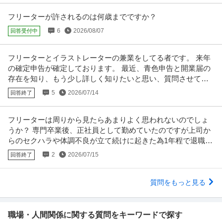
フリーターが許されるのは何歳までですか？
6
2026/08/07
回答受付中
フリーターとイラストレーターの兼業をしてる者です。 来年
の確定申告が確定しております。 最近、青色申告と開業届の
存在を知り、もう少し詳しく知りたいと思い、質問させて頂
きました。
5
2026/07/14
回答終了
フリーターは周りから見たらあまりよく思われないのでしょ
うか？ 専門卒業後、正社員として勤めていたのですが上司か
らのセクハラや体調不良が立て続けに起きた為1年程で退職を
しました。
2
2026/07/15
回答終了
質問をもっと見る
職場・人間関係に関する質問をキーワードで探す