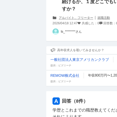
続けるか、１度どこでも
すか？
アルバイト、フリーター
就職活動
2026/04/18 12:47
共感した：
0
回答数：
ts_********さん
高年収求人を覗いてみませんか？
一般社団法人東京アメリカンクラブ
提供：ビズリーチ
REMOW株式会社
年収800万円〜1,2
提供：ビズリーチ
回答（
8
件）
学歴とこれまでの職歴教えてくだ
それによります