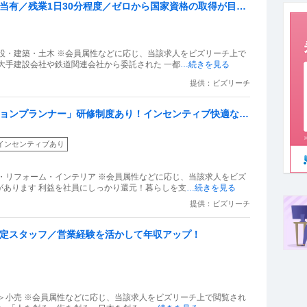
手当有／残業1日30分程度／ゼロから国家資格の取得が目指
設・建築・土木 ※会員属性などに応じ、当該求人をビズリーチ上で
大手建設会社や鉄道関連会社から委託された 一都
…続きを見る
提供：ビズリーチ
ションプランナー」研修制度あり！インセンティブ快適な暮
インセンティブあり
・リフォーム・インテリア ※会員属性などに応じ、当該求人をビズ
があります 利益を社員にしっかり還元！暮らしを支
…続きを見る
提供：ビズリーチ
査定スタッフ／営業経験を活かして年収アップ！
＞小売 ※会員属性などに応じ、当該求人をビズリーチ上で閲覧され