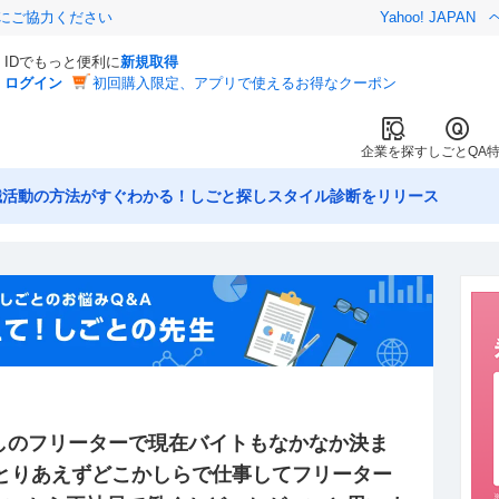
金にご協力ください
Yahoo! JAPAN
IDでもっと便利に
新規取得
ログイン
初回購入限定、アプリで使えるお得なクーポン
企業を探す
しごとQA
職活動の方法がすぐわかる！しごと探しスタイル診断をリリース
しのフリーターで現在バイトもなかなか決ま
まとりあえずどこかしらで仕事してフリーター