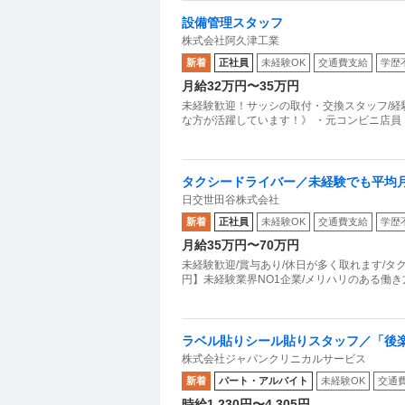
設備管理スタッフ
株式会社阿久津工業
新着
正社員
未経験OK
交通費支給
学歴
月給32万円〜35万円
未経験歓迎！サッシの取付・交換スタッフ/経験
な方が活躍しています！》 ・元コンビニ店員 
タクシードライバー／未経験でも平均月
日交世田谷株式会社
新着
正社員
未経験OK
交通費支給
学歴
月給35万円〜70万円
未経験歓迎/賞与あり/休日が多く取れます/タク
ラベル貼りシール貼りスタッフ／「後
株式会社ジャパンクリニカルサービス
新着
パート・アルバイト
未経験OK
交通
時給1,230円〜4,305円