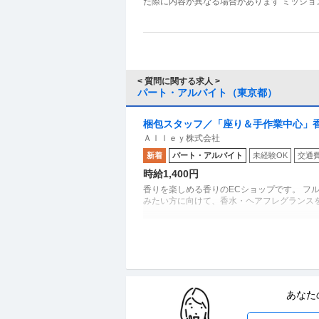
< 質問に関する求人 >
パート・アルバイト（東京都）
梱包スタッフ／「座り＆手作業中心」香水s
Ａｌｌｅｙ株式会社
からOK
新着
パート・アルバイト
未経験OK
交通
時給1,400円
香りを楽しめる香りのECショップです。 フ
みたい方に向けて、香水・ヘアフレグランス
ホールスタッフ／人気ラーメン店 ホー
グロービート・ジャパン株式会社
チ店
新着
パート・アルバイト
未経験OK
交通
あなた
月給24万円
―――――――――――――― この仕事のお