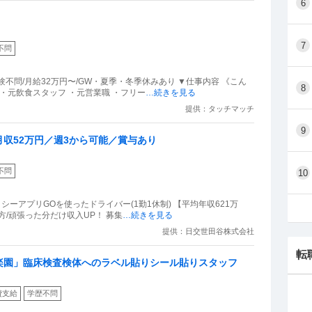
6
7
不問
不問/月給32万円〜/GW・夏季・冬季休みあり ▼仕事内容 《こん
8
・元飲食スタッフ ・元営業職 ・フリー
…続きを見る
提供：タッチマッチ
9
収52万円／週3から可能／賞与あり
不問
10
シーアプリGOを使ったドライバー(1勤1休制) 【平均年収621万
円】未経験業界NO1企業/メリハリのある働き方/頑張った分だけ収入UP！ 募集
…続きを見る
提供：日交世田谷株式会社
転
楽園」臨床検査検体へのラベル貼りシール貼りスタッフ
費支給
学歴不問