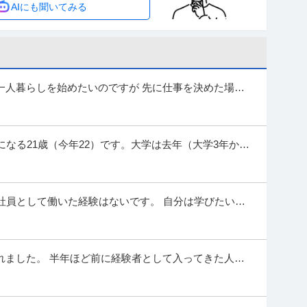
AIにも聞いてみる
K！ ・週1・3h～OK！ ・都合に合わ
…続きを見る
提供：エンゲージ
り沢山／自由シフト制！週払いもOK／毎週水曜日がお給
島(イベント-2)エリア/A3203200113
RLから面接日時を選んでね交通費全額支給なので遠方の方
費支給
学歴不問
フ
一人暮らしを始めたいのですが 先に仕事を決めた場
のでしょうか？ 自分が引っ越し期間が欲し...
未経験スタート9割以上で 始めやすい＆続けやすい♪ 今月は特に採
今がチャンス！ ▼………＊…………… ≫
…続きを見る
になる21歳（今年22）です。大学は去年（大学3年か
提供：ヒバライドットコム
ことも考えましたが、やりたい事や目...
ッフ／案内・受付
社員として働いた経験はないです。 自分は学びたいこ
費支給
学歴不問
強しつつ契約社員として働きたいと思っ...
、1名の現場はありません！ 【安心】 新幹線利用や宿泊の必要な現場
は多数♪シフトはほぼ希望通りで安定収入！
…続きを見る
れました。 半年ほど前に経験者として入ってきた人
提供：iLs合同会社
リーターということもあり、急なシフトの穴埋めにも
1600円-／社員登用あり／接客なし