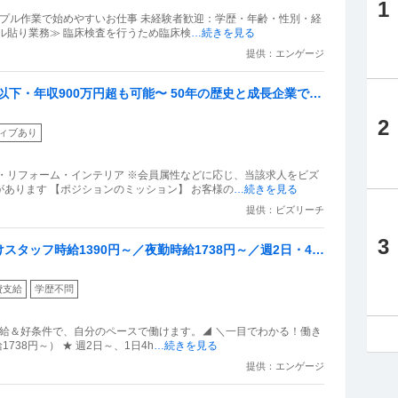
1
ル貼り業務≫ 臨床検査を行うため臨床検
…続きを見る
提供：エンゲージ
h以下・年収900万円超も可能〜 50年の歴史と成長企業で高
2
ィブあり
・リフォーム・インテリア ※会員属性などに応じ、当該求人をビズ
あります 【ポジションのミッション】 お客様の
…続きを見る
提供：ビズリーチ
3
タッフ時給1390円～／夜勤時給1738円～／週2日・4h
費支給
学歴不問
時給＆好条件で、自分のペースで働けます。◢ ＼一目でわかる！働き
738円～） ★ 週2日～、1日4h
…続きを見る
提供：エンゲージ