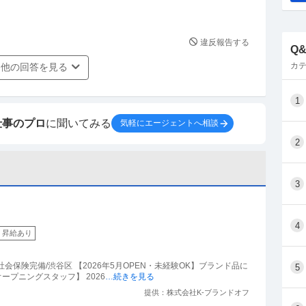
違反報告する
Q
カテ
他の回答を見る
1
仕事のプロ
に聞いてみる
気軽にエージェントへ相談
2
3
4
昇給あり
社会保険完備/渋谷区 【2026年5月OPEN・未経験OK】ブランド品に
5
ープニングスタッフ】 2026
…続きを見る
提供：株式会社K-ブランドオフ