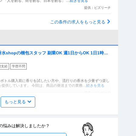
た際に内容が異なる場合があります ミッション 「人を創る、街を創る、日本を創る」
…続きを見る
提供：ビズリーチ
この条件の求人をもっと見る
hopの梱包スタッフ 副業OK 週1日からOK 1日1時間
費支給
学歴不問
ルボトル購入前に香りを試したい方や、流行りの香水を少量ずつ楽し
を提供しています。 今回は、商品の発送までの業務
…続きを見る
提供：エンゲージ
もっと見る
ル！週1・3h～OK！／らあめん花月嵐 デックス東京ビー
費支給
学歴不問
の悩みは
解決しましたか？
すすめポイント！ ―――――――――――――― ・らあめん花月嵐