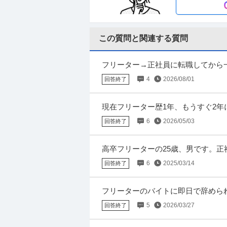
など 有名ブランド企業！ ・未経験、初バイトO
この質問と関連する質問
警備員 大人気／夏のイベント案件も盛
シンテイ警備株式会社 松戸支社 北千住・竹ノ塚・梅
料日最短翌日面接OK！応募後に届くU
新着
パート・アルバイト
未経験OK
交通
も問題なし！未経験歓迎 ／ 警備スタッ
フリーター→正社員に転職してから
日給1万円〜1.1万円
合、引っ越しの期間は設けてもらえる
4
2026/08/01
回答終了
【仕事内容】 ＊……＊……＊……＊… 弊社は
用枠UP中！お待ちしてます！ 日給UPをした
現在フリーター歴1年、もうすぐ2年
ら）中退しました。 専門学校に通う
6
2026/05/03
回答終了
イベントスタッフ／キャンペーンスタ
iLs合同会社
高卒フリーターの25歳、男です。正
新着
パート・アルバイト
未経験OK
交通
とがあり大学に行きたいのですが、勉
6
2025/03/14
時給1,700円〜2,300円
回答終了
【安心】 現場には同社スタッフ最低2名以上
の勤務はなし！近場優先♪ 【安心】 お仕事
フリーターのバイトに即日で辞めら
で、家が近くバイトの中で唯一のフ
5
2026/03/27
回答終了
積極的に貢献してくれていました。
自転車修理メンテナンススタッフ／時給