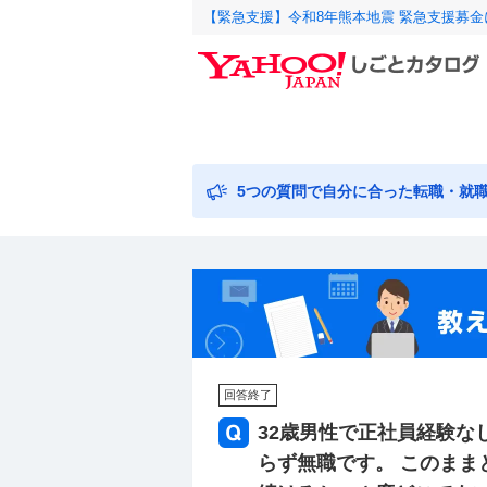
【緊急支援】令和8年熊本地震 緊急支援募
5つの質問で自分に合った転職・就
回答終了
32歳男性で正社員経験な
らず無職です。 このま