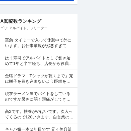
&A閲覧数ランキング
ゴリ:
アルバイト、フリーター
至急 タイミーで入って休憩中で外に
います。お仕事環境が劣悪すぎて戻
りたくないです。 体調も悪いし早退
したいです。 電話したのですが通話
はま寿司でアルバイトとして働き始
中で一生繋がらなくて...
めて1年と半年経ち、店長から役職に
あげると言われ、研修の日時が決ま
ったらまた伝えると言われて1ヶ月が
金曜ドラマ「Tシャツが乾くまで」充
経ちました。 自分は心...
は咲子を巻き込まないよう距離を置
いたように見えますが、だとしたら
どんなケースが考えられますか？ ①
現在ラーメン屋でバイトをしている
大恩人を一人で養わな...
のですが暑さに弱く頭痛がしてきて
しまいます。 とは言えシフトを短時
間にしてしまうとあまり稼げないの
高3です。扶養がやばいです。次入っ
でバイトを変えたいと思っ...
てくるので120いきます。自営業の手
渡しで扶養関係ないバイト紹介して
ください。大阪市です
キャバ嬢一本２年目です 元々美容部