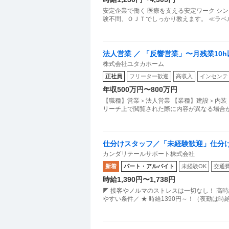
安定企業で働く 医療を支える安定ワーク シンプル作業で始めやすいお仕事 未経験者歓迎：学歴・年齢・性別・経
験不問、ＯＪＴでしっかり教えます。 ≪ラベ
法人営業 ／ 「反響営業」〜月残業10
株式会社ユタカホーム
収入を実現する
正社員
フリーター歓迎
高収入
インセンテ
年収500万円〜800万円
【職種】営業＞法人営業 【業種】建設＞内装
リーチ上で閲覧された際に内容が異なる場合が
仕分けスタッフ／「未経験歓迎」仕分けス
カンダリテールサポート株式会社
～／2230
新着
パート・アルバイト
未経験OK
交通
時給1,390円〜1,738円
◤ 接客やノルマのストレスは一切なし！ 高
やすい条件／ ★ 時給1390円～！（夜勤は時給1