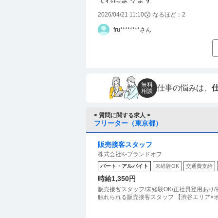
2026/04/21 11:10
なるほど：
2
fru********さん
無料
仕事の悩みは、
相談
< 質問に関する求人 >
フリーター（東京都）
販売接客スタッフ
株式会社K-ブランドオフ
パート・アルバイト
未経験OK
交通費支給
時給1,350円
販売接客スタッフ/未経験OK/正社員登用あり/
触れられる販売接客スタッフ 【渋谷エリア×オ