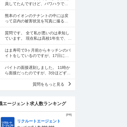
員してたんですけど、パワハラでや
めてなかなか復帰できずにキャバを
やっています 昼間の仕事復帰したい
熊本のイオンのテナントの中には戻
のですが、またパワハラ...
って店内の被害状況を写真に撮るよ
う従業員が指示された所があったと
言われます。事実ですか。テナント
質問です。 全て私が悪いのは承知し
名は分かりますか。
ています。 現在私は高校1年生で、某
寿司チェーン店バイトをの面接を受
けました。面接をし、その場で採用
はま寿司で3ヶ月前からキッチンのバ
をもらいました。そし...
イトをしているのですが、17日にネ
タの解凍を頼まれました。 初めてだ
ったのですが、ネタを出し冷蔵庫に
バイトの面接遅刻しました。 11時か
いれてる時に、こんな...
ら面接だったのですが、3分ほどずれ
てる時計で11:02ほどに起きました。
起きたらスマホの充電が切れてい
質問をもっと見る
て、とりあえ...
職エージェント求人数ランキング
[PR]
リクルートエージェント