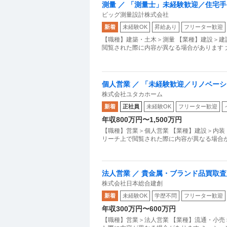
測量 ／ 「測量士」未経験歓迎／住宅
ビッグ測量設計株式会社
せます！／年休122日
新着
未経験OK
昇給あり
フリーター歓迎
【職種】建築・土木＞測量 【業種】建設＞建
閲覧された際に内容が異なる場合があります 
個人営業 ／ 「未経験歓迎／リノベー
株式会社ユタカホーム
らしを実現するリフォームをご提案！
新着
正社員
未経験OK
フリーター歓迎
年収800万円〜1,500万円
【職種】営業＞個人営業 【業種】建設＞内装
リーチ上で閲覧された際に内容が異なる場合
法人営業 ／ 貴金属・ブランド品買取
株式会社日本総合建創
新着
未経験OK
学歴不問
フリーター歓迎
年収300万円〜600万円
【職種】営業＞法人営業 【業種】流通・小売