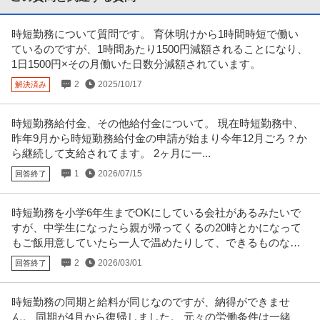
経理（財務会計） ／ 経理／土日祝休み／服装自由／賞与4か月分
時短勤務について質問です。 育休明けから1時間時短で働い
株式会社林電子
／平均年齢30代／残業月10時間
ているのですが、1時間あたり1500円減額されることになり、
正社員
交通費支給
昇給あり
在宅ワーク
1日1500円×その月働いた日数分減額されています。
年収300万円〜500万円
2
2025/10/17
解決済み
【職種】管理＞経理（財務会計） 【業種】IT・インターネット＞ソフトウエ
ア ※会員属性などに応じ、
…続きを見る
提供：ビズリーチ
時短勤務給付金、その他給付金について。 現在時短勤務中、
昨年9月から時短勤務給付金の申請が始まり今年12月ごろ？か
中野／現場品質検査（アパート）シニア活躍中／残業10h程度／
ら継続して支給されてます。 2ヶ月に一...
株式会社レオパレス21
土日祝／”ホワイト企業”認定企業
1
2026/07/15
回答終了
新着
正社員
交通費支給
昇給あり
在宅ワーク
年収579万円〜1,002万円
時短勤務を小学6年生までOKにしている会社があるみたいで
株式会社レオパレス21 【中野】現場品質検査（アパート）◆シニア活躍中｜
すが、中学生になったら親が帰ってくるの20時とかになって
残業10h程度｜土日祝｜”
…続きを見る
もご飯用意していたら一人で温めたりして、できるものなの
提供：doda
でしょうか？
2
2026/03/01
回答終了
社会福祉士 資格必須／医療ソーシャルワーカー／土日祝休み／M
医療法人社団真清の会/南多摩クリニック
SW／病院
時短勤務の同期と給料が同じなのですが、納得ができませ
正社員
交通費支給
昇給あり
土日休み
ん。 同期が4月から復帰しました。 元々の労働条件は一緒、