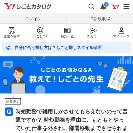
Yahoo!しごとカタログ
検索
通知数
i
ログイン
ID新規取得
企業を探す
しごとQA
特集一覧
スカウト
マイページ
自分に合う探し方は？しごと探しスタイル診断
回答終了
時短勤務で雑用しかさせてもらえないのって普
通ですか？ 時短勤務を理由に、もともとやっ
ていた仕事を外され、部署移動までさせられま