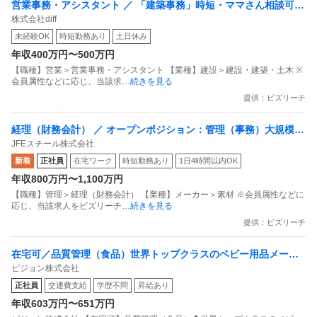
営業事務・アシスタント ／ 「建築事務」時短・ママさん相談可未
株式会社diff
経験OK／年休130日・土日祝休み渋谷新オフィス／服装・ネイル
未経験OK
時短勤務あり
土日休み
自由
年収400万円〜500万円
【職種】営業＞営業事務・アシスタント 【業種】建設＞建設・建築・土木 ※
会員属性などに応じ、当該求
…続きを見る
提供：ビズリーチ
経理（財務会計） ／ オープンポジション：管理（事務）大規模な
JFEスチール株式会社
社会インフラを支える／時短や在宅勤務など／安定して働き続け
新着
正社員
在宅ワーク
時短勤務あり
1日4時間以内OK
るための制度多数
年収800万円〜1,100万円
【職種】管理＞経理（財務会計） 【業種】メーカー＞素材 ※会員属性などに
応じ、当該求人をビズリーチ
…続きを見る
提供：ビズリーチ
在宅可／品質管理（食品）世界トップクラスのベビー用品メーカ
ピジョン株式会社
ー東証プライム上場
正社員
交通費支給
学歴不問
昇給あり
年収603万円〜651万円