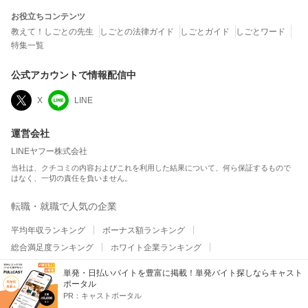
お役立ちコンテンツ
教えて！しごとの先生
しごとの法律ガイド
しごとガイド
しごとワード
特集一覧
公式アカウントで情報配信中
X
LINE
運営会社
LINEヤフー株式会社
当社は、クチコミの内容およびこれを利用した結果について、何ら保証するもので
はなく、一切の責任を負いません。
転職・就職で人気の企業
平均年収ランキング
ボーナス額ランキング
総合満足度ランキング
ホワイト企業ランキング
ワークライフバランスランキング
職場の人間関係ランキング
単発・日払いバイトを豊富に掲載！単発バイト探しならキャスト
平均残業時間ランキング
テレワーク・リモートワークランキング
ポータル
PR：
キャストポータル
給与・昇給・福利厚生ランキング
副業の実施率ランキング