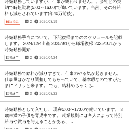
時短勤務していますが、仕事が終わりません。。会社との契
約で時短勤務(9:00～16:00)で働いています。当然、その分給
料も減らされています(年40万前後)。
2
2026/03/19
解決済み
時短勤務手当について。 下記復帰までのスケジュールを記載
します。 2024/12/4出産 2025/9/1から職場復帰 2025/10/1から
時短勤務開始
2
2026/04/24
回答終了
時短勤務で給料が減りすぎて、仕事のやる気が起きません。
仕事量はかなり調整してもらっていて、基本暇なのですがた
まにドサッと来ます。 でも、給料めちゃくち...
3
2025/08/22
回答終了
時短勤務として入社し、 現在9:00〜17:00で働いています。 3
歳未満の子供を育児中です。 就業規則には各人によって特別
給与や賞与を与えることがある、...