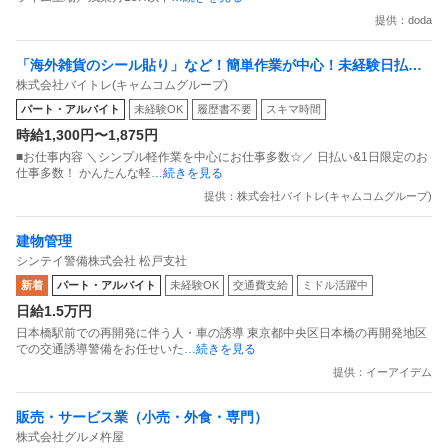
提供：doda
「海外雑貨のシール貼り」など！簡単作業が中心！未経験日払い
株式会社バイトレ(キャムコムグループ)
OK！簡単
パート・アルバイト
未経験OK
履歴書不要
スキマ時間
時給1,300円〜1,875円
■お仕事内容 ＼シンプル軽作業を中心にお仕事多数☆／ 日払い&1日限定のお
仕事多数！ かんたんな軽
…続きを見る
提供：株式会社バイトレ(キャムコムグループ)
建物管理
シンテイ警備株式会社 松戸支社
新着
パート・アルバイト
未経験OK
交通費支給
ミドル活躍中
日給1.5万円
日本橋駅前での再開発に伴う人・車の誘導 東京都中央区日本橋の再開発地区
での交通誘導警備をお任せいた
…続きを見る
提供：イーアイデム
販売・サービス業（小売・外食・専門）
株式会社グルメ杵屋