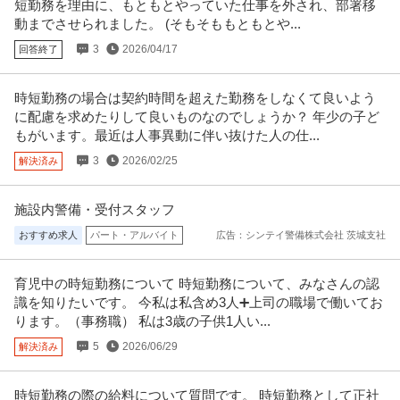
短勤務を理由に、もともとやっていた仕事を外され、部署移
この条件の求人をもっと見る
動までさせられました。 (そもそももともとや...
3
2026/04/17
回答終了
時短勤務の場合は契約時間を超えた勤務をしなくて良いよう
に配慮を求めたりして良いものなのでしょうか？ 年少の子ど
もがいます。最近は人事異動に伴い抜けた人の仕...
3
2026/02/25
解決済み
施設内警備・受付スタッフ
おすすめ求人
パート・アルバイト
広告：シンテイ警備株式会社 茨城支社
育児中の時短勤務について 時短勤務について、みなさんの認
識を知りたいです。 今私は私含め3人➕上司の職場で働いてお
ります。（事務職） 私は3歳の子供1人い...
5
2026/06/29
解決済み
時短勤務の際の給料について質問です。 時短勤務として正社