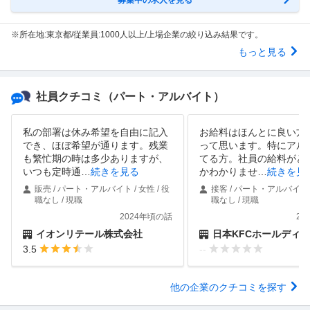
※所在地:東京都/従業員:1000人以上/上場企業の絞り込み結果です。
もっと見る
社員クチコミ
（パート・アルバイト）
私の部署は休み希望を自由に記入
お給料はほんとに良い方
でき、ほぼ希望が通ります。残業
って思います。特にアル
も繁忙期の時は多少ありますが、
てる方。社員の給料がど
いつも定時通
…
続きを見る
かわかりませ
…
続きを見
販売 / パート・アルバイト / 女性 / 役
接客 / パート・アルバイト /
職なし / 現職
職なし / 現職
2024年頃の話
20
イオンリテール株式会社
日本KFCホールディングス
3.5
--
他の企業のクチコミを探す