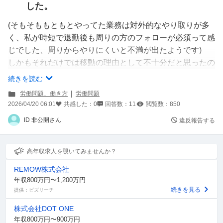
した。
(そもそももともとやってた業務は対外的なやり取りが多
く、私が時短で退勤後も周りの方のフォローが必須って感
じでした、周りからやりにくいと不満が出たようです)
しかもそれだけでは移動の理由として不十分だと思ったの
か、私の引継ぎが足りてないだの私の足りてない部分、至
続きを読む
らない部分や過去の過失についてグチグチと言われまし
労働問題、働き方
労働問題
た。
2026/04/20 06:01
共感した：
0
回答数：
11
閲覧数：
850
ただ、その移動先の仕事がすごく業務量が少なく、単調で
ID 非公開さん
違反報告する
やりがいはほとんどないです。
もともといた部署長が勝手に決めたので、異動先の部署長
も「何をやってもらおう・・・」って感じで移動したはい
高年収求人を覗いてみませんか？
いものの逆にこちらが申し訳ないです。
REMOW株式会社
移動してから毎日やりがいもなく暇です。
年収800万円〜1,200万円
この扱いって普通なんでしょうか？
続きを見る
提供：ビズリーチ
株式会社DOT ONE
年収800万円〜900万円