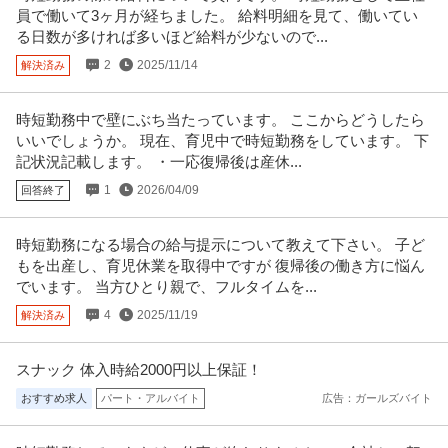
員で働いて3ヶ月が経ちました。 給料明細を見て、働いてい
る日数が多ければ多いほど給料が少ないので...
2
2025/11/14
解決済み
時短勤務中で壁にぶち当たっています。 ここからどうしたら
いいでしょうか。 現在、育児中で時短勤務をしています。 下
記状況記載します。 ・一応復帰後は産休...
1
2026/04/09
回答終了
時短勤務になる場合の給与提示について教えて下さい。 子ど
もを出産し、育児休業を取得中ですが 復帰後の働き方に悩ん
でいます。 当方ひとり親で、フルタイムを...
4
2025/11/19
解決済み
スナック 体入時給2000円以上保証！
おすすめ求人
パート・アルバイト
広告：ガールズバイト