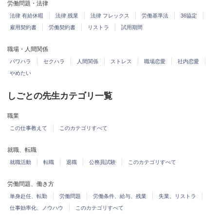
労働問題・法律
法律 有給休暇
法律 残業
法律 フレックス
労働基準法
36協定
雇用契約書
労働契約書
リストラ
試用期間
職場・人間関係
パワハラ
セクハラ
人間関係
ストレス
職場恋愛
社内恋愛
やめたい
しごとの先生カテゴリ一覧
職業
この仕事教えて
このカテゴリすべて
就職、転職
就職活動
転職
退職
公務員試験
このカテゴリすべて
労働問題、働き方
単身赴任、転勤
労働問題
労働条件、給与、残業
失業、リストラ
仕事効率化、ノウハウ
このカテゴリすべて