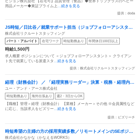
ピジョン株式会社 【在宅可】品質管理（食品）◆世界トップクラスのベビー
用品メーカー◆東証プライム上
…続きを見る
提供：doda
JS時短／日比谷／就業サポート担当（ジョブフォローアシスタン
株式会社リクルートスタッフィング
ト）
パート・アルバイト
在宅ワーク
時短勤務あり
年間休日100日以上
時給1,500円
求人概要 ポジションについて ＜ジョブフォローアシスタント＞ クライアン
ト先で就業している派遣スタ
…続きを見る
提供：株式会社リクルートスタッフィング
経理（財務会計） ／ 「経理実務リーダー」決算・税務・経理内製
ユー・アンド・アース株式会社
化／時短勤務可／TPM上場準備中
時短勤務あり
海外出張あり
週2・3日からOK
【職種】管理＞経理（財務会計） 【業種】メーカー＞その他 ※会員属性など
に応じ、当該求人をビズリー
…続きを見る
提供：ビズリーチ
時短希望の主婦の方の採用実績多数／リモートメインのSEポジシ
株式会社かなかな（かなえるWORKS）
ョン