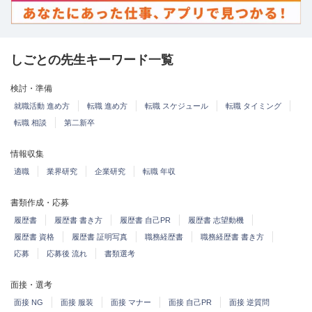
しごとの先生キーワード一覧
検討・準備
就職活動 進め方
転職 進め方
転職 スケジュール
転職 タイミング
転職 相談
第二新卒
情報収集
適職
業界研究
企業研究
転職 年収
書類作成・応募
履歴書
履歴書 書き方
履歴書 自己PR
履歴書 志望動機
履歴書 資格
履歴書 証明写真
職務経歴書
職務経歴書 書き方
応募
応募後 流れ
書類選考
面接・選考
面接 NG
面接 服装
面接 マナー
面接 自己PR
面接 逆質問