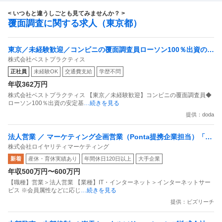
< いつもと違うしごとも見てみませんか？ >
覆面調査に関する求人（東京都）
東京／未経験歓迎／コンビニの覆面調査員ローソン100％出資の安
株式会社ベストプラクティス
定基盤／月５日在宅／残業月10時間
正社員
未経験OK
交通費支給
学歴不問
年収362万円
株式会社ベストプラクティス 【東京／未経験歓迎】コンビニの覆面調査員◆
ローソン100％出資の安定基
…続きを見る
提供：doda
法人営業 ／ マーケティング企画営業（Ponta提携企業担当）「国
株式会社ロイヤリティマーケティング
内最大級の共通ポイントサービスを展開／無駄のない消費社会を
新着
産休・育休実績あり
年間休日120日以上
大手企業
目指すデータマーケティングカンパニー」
年収500万円〜600万円
【職種】営業＞法人営業 【業種】IT・インターネット＞インターネットサー
ビス ※会員属性などに応じ
…続きを見る
提供：ビズリーチ