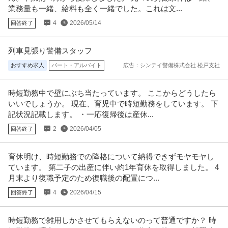
月給20万円〜30万円
業務量も一緒、給料も全く一緒でした。これは文...
＜土曜日・日曜日・祝日休み＞整形外科・内科・訪問診療クリニックにて訪
4
2026/05/14
回答終了
問診療相談員のお仕事です＠町田
…続きを見る
提供：ケア人材バンク
列車見張り警備スタッフ
御茶ノ水／社会課題の構造化ライター（記者職）在宅勤務中心土
おすすめ求人
パート・アルバイト
広告：シンテイ警備株式会社 松戸支社
株式会社Ｒｉｄｉｌｏｖｅｒ
日祝休み
正社員
交通費支給
昇給あり
在宅ワーク
時短勤務中で壁にぶち当たっています。 ここからどうしたら
年収400万円〜690万円
いいでしょうか。 現在、育児中で時短勤務をしています。 下
株式会社Ｒｉｄｉｌｏｖｅｒ 【御茶ノ水】社会課題の構造化ライター（記者
記状況記載します。 ・一応復帰後は産休...
職）◆在宅勤務中心◎土日祝休
…続きを見る
提供：doda
2
2026/04/05
回答終了
青山／アパレル生産管理／総合アウトドアブランド／フレックス
育休明け、時短勤務での降格について納得できずモヤモヤし
株式会社ランドウェル
／土日祝休み／転勤なし
ています。 第二子の出産に伴い約1年育休を取得しました。 4
新着
正社員
未経験OK
交通費支給
昇給あり
月末より復職予定のため復職後の配置につ...
年収500万円〜700万円
4
2026/04/15
回答終了
株式会社ランドウェル 【青山】アパレル生産管理＜総合アウトドアブランド
＞◆フレックス／土日祝休み／
…続きを見る
提供：doda
時短勤務で雑用しかさせてもらえないのって普通ですか？ 時