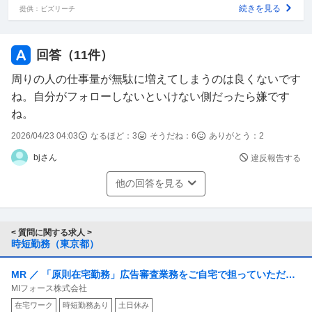
続きを見る
提供：ビズリーチ
回答（
11
件）
周りの人の仕事量が無駄に増えてしまうのは良くないです
ね。自分がフォローしないといけない側だったら嫌です
ね。
2026/04/23 04:03
なるほど：
3
そうだね：
6
ありがとう：
2
bjさん
違反報告する
他の回答を見る
< 質問に関する求人 >
時短勤務（東京都）
MR ／ 「原則在宅勤務」広告審査業務をご自宅で担っていただけ
MIフォース株式会社
ませんか？時短勤務も可
在宅ワーク
時短勤務あり
土日休み