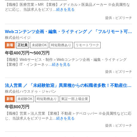
【職種】医療営業＞MR 【業種】メディカル＞医薬品メーカー ※会員属性な
どに応じ、当該求人をビズリ
…続きを見る
提供：ビズリーチ
Webコンテンツ企画・編集・ライティング ／ 「フルリモート可／
株式会社ベイジ
フレックス」Webコンテンツライター（品質重視の制作環境）
新着
正社員
未経験OK
時短勤務あり
リモートワーク
年収400万円〜500万円
【職種】Webサービス・制作＞Webコンテンツ企画・編集・ライティング
【業種】IT・インターネッ
…続きを見る
提供：ビズリーチ
法人営業 ／ 「未経験歓迎」異業種からの転職者多数！不動産仕入
株式会社ハウスドゥ・ジャパン
れ営業職（BtoB）東証プライム上場グループ残業月平均10h未
新着
未経験OK
時短勤務あり
東証一部上場企業
満・年休128日以上可
年収800万円
【職種】営業＞法人営業 【業種】不動産＞デベロッパー ※会員属性などに応
じ、当該求人をビズリーチ上
…続きを見る
提供：ビズリーチ