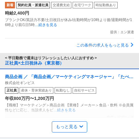
新着
契約社員・派遣社員
交通費支給
在宅ワーク
時短勤務あり
時給2,400円
ブランクOK/英語力不要/土日祝日が休み/出勤時間が10時より後/退勤時間が1
6時より前/1日5時
…続きを見る
提供：エン派遣
この条件の求人をもっと見る
< 平日勤務で週末はリフレッシュしたい人におすすめ >
正社員×土日祝休み（東京都）
商品企画 ／ 「商品企画／マーケティングマネージャー」「たべっ
株式会社ギンビス
子どうぶつ」でお馴染みのお菓子メーカー ギンビス「「しみチョ
正社員
産休・育休実績あり
転勤なし
自社サービス
ココーン」「アスパラガス」などのロングセラー商品を製造／土
年収800万円〜1,200万円
日祝休み／転勤なし／勤務地日本橋」（株式会社ギンビス）
【職種】マーケティング＞商品企画 【業種】メーカー＞食品・飲料 ※会員属
性などに応じ、当該求人をビ
…続きを見る
提供：ビズリーチ
もっと見る
法務・コンプライアンス ／ 「測量士・測量士補・測量助手」最新
ひかり司法書士法人
ドローン・3Dレーザースキャナーを駆使する先進的測量技術者／