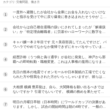
カテゴリ:
労働問題、働き方
一度外へ避難したが会社から金庫にお金を入れないといけな
1
いと指示を受けて中に戻り爆発に巻き込まれたそうやが この
指示、命令は強制力あるんやろか? 中に留まる...
会社からは自己都合退職の扱いにされてしまったが「解雇扱
2
い」か「特定理由離職者」に労基やハローワークに数字を具
体的な法律による根拠にのっとって覆した例を教え...
キャバ嬢一本２年目です 元々美容部員してたんですけど、パ
3
ワハラでやめてなかなか復帰できずにキャバをやっています
昼間の仕事復帰したいのですが、またパワハラ...
経歴詐称（うつ病と偽り通学）が会社に発覚し、神戸から那
4
覇への即時転勤・職種変更。これは人事権の濫用になります
か？ 中途採用で大手企業に入社して9ヶ月にな...
先日の熊本の地震でイオンモールや日本製紙の工場で亡くな
5
られた方や怪我をされた方がいらっしゃいますが、彼らは皆
さん従業員との事。 このような場合、労災になる...
大相撲 横綱 豊昇龍は、自ら、大関降格を願い出るべきでは
6
ないですか？ 引退でもいいです。 横綱の務めを果たせてな
いし、今後、果たせる見込みもないのだ...
明日の月曜日早朝（日本時間）にワールドカップの決勝があ
7
ります。 しかし、試合の開始時間は朝の4時です。 一般の人