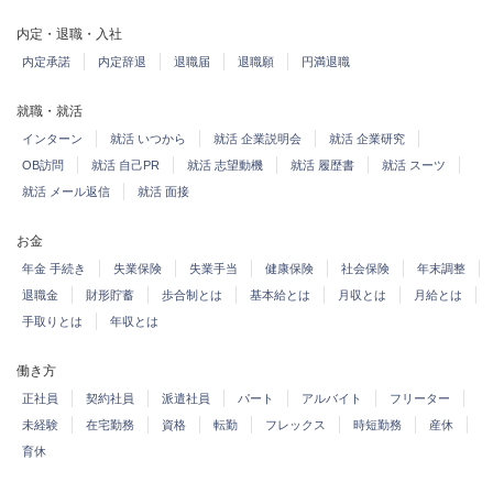
内定・退職・入社
内定承諾
内定辞退
退職届
退職願
円満退職
就職・就活
インターン
就活 いつから
就活 企業説明会
就活 企業研究
OB訪問
就活 自己PR
就活 志望動機
就活 履歴書
就活 スーツ
就活 メール返信
就活 面接
お金
年金 手続き
失業保険
失業手当
健康保険
社会保険
年末調整
退職金
財形貯蓄
歩合制とは
基本給とは
月収とは
月給とは
手取りとは
年収とは
働き方
正社員
契約社員
派遣社員
パート
アルバイト
フリーター
未経験
在宅勤務
資格
転勤
フレックス
時短勤務
産休
育休