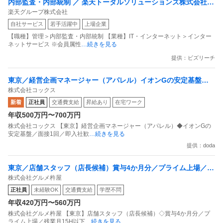
内部監査・内部統制 ／ 楽天トータルソリューションズ株式会社
楽天グループ株式会社
戦略事業コンプライアンス支援部 業務統制支援課：ショップコン
自社サービス
若手活躍中
上場企業
プライアンス推進担当（SBCSD）
【職種】管理＞内部監査・内部統制 【業種】IT・インターネット＞インター
ネットサービス ※会員属性
…続きを見る
提供：ビズリーチ
東京／経営企画マネージャー（アパレル）イオンGの安定基盤／
株式会社コックス
面接1回／即入社歓迎
新着
正社員
交通費支給
昇給あり
在宅ワーク
年収500万円〜700万円
株式会社コックス 【東京】経営企画マネージャー（アパレル）◆イオンGの
安定基盤／面接1回／即入社歓
…続きを見る
提供：doda
東京／店舗スタッフ（店長候補）賞与4か月分／プライム上場／残
株式会社グルメ杵屋
業月15H以下／新店オープン多数
正社員
未経験OK
交通費支給
学歴不問
年収420万円〜560万円
株式会社グルメ杵屋 【東京】店舗スタッフ（店長候補）◇賞与4か月分／プ
ライム上場／残業月15H以下
…続きを見る