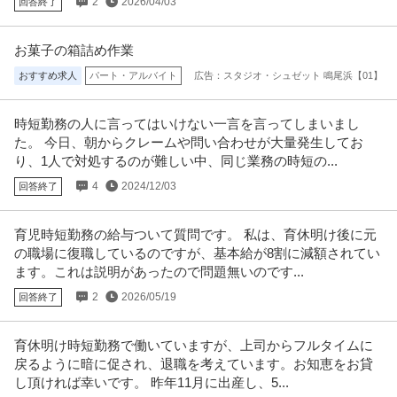
2
2026/04/03
回答終了
お菓子の箱詰め作業
おすすめ求人
パート・アルバイト
広告：スタジオ・シュゼット 鳴尾浜【01】
時短勤務の人に言ってはいけない一言を言ってしまいまし
た。 今日、朝からクレームや問い合わせが大量発生してお
り、1人で対処するのが難しい中、同じ業務の時短の...
4
2024/12/03
回答終了
育児時短勤務の給与ついて質問です。 私は、育休明け後に元
の職場に復職しているのですが、基本給が8割に減額されてい
ます。これは説明があったので問題無いのです...
2
2026/05/19
回答終了
育休明け時短勤務で働いていますが、上司からフルタイムに
戻るように暗に促され、退職を考えています。お知恵をお貸
し頂ければ幸いです。 昨年11月に出産し、5...