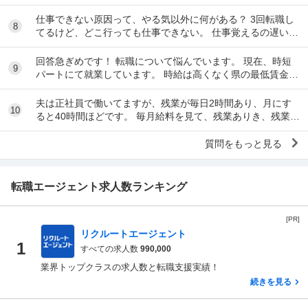
は祝日で月曜日は会社は休みで、決勝を見れ...
仕事できない原因って、やる気以外に何がある？ 3回転職し
8
てるけど、どこ行っても仕事できない。 仕事覚えるの遅い
し、重要な仕事なんて一回も任されたこと...
回答急ぎめです！ 転職について悩んでいます。 現在、時短
9
パートにて就業しています。 時給は高くなく県の最低賃金＋
20円で、1日6時間で働いています。 ...
夫は正社員で働いてますが、残業が毎日2時間あり、月にす
10
ると40時間ほどです。 毎月給料を見て、残業ありき、残業は
ありがたい、副業しなくて済むし、お金も多く...
質問をもっと見る
転職エージェント求人数ランキング
[PR]
リクルートエージェント
1
すべての求人数
990,000
業界トップクラスの求人数と転職支援実績！
続きを見る