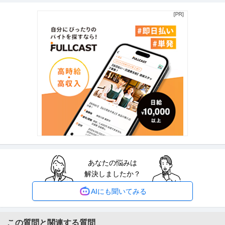
正社員
土日休み
高収入
完全週休2日制
創業90年の強固なグループ基盤／京都・丸太町駅徒歩1分／完全週
年収800万円〜1,000万円
休2日（土日祝）
【職種】管理＞法務・コンプライアンス 【業種】士業＞その他 ※会員属性な
どに応じ、当該求人をビズリ
…続きを見る
提供：ビズリーチ
年収1000万円も可能×土日祝休み／外国人人材紹介の法人営業／
上野グループホールディングス株式会社
マネジメント業務
正社員
交通費支給
土日休み
介護休暇あり
月給47万円〜62.5万円
【年収1000万円も可能×土日祝休み】外国人人材紹介の法人営業｜マネジメ
ント業務 【高収入！稼ぐな
…続きを見る
提供：上野グループホールディングス株式会社
あなたの悩みは
営業事務・アシスタント ／ 「主催展示会の運営サポート」社内外
解決しましたか？
株式会社イノベント
調整×営業事務を活かして展示会を成功へ導く 土日祝休／年休127
正社員
土日休み
職場内禁煙
残業月20時間以内
日
AIにも聞いてみる
【職種】営業＞営業事務・アシスタント 【業種】サービス＞その他 ※会員属
性などに応じ、当該求人をビ
…続きを見る
提供：ビズリーチ
この質問と関連する質問