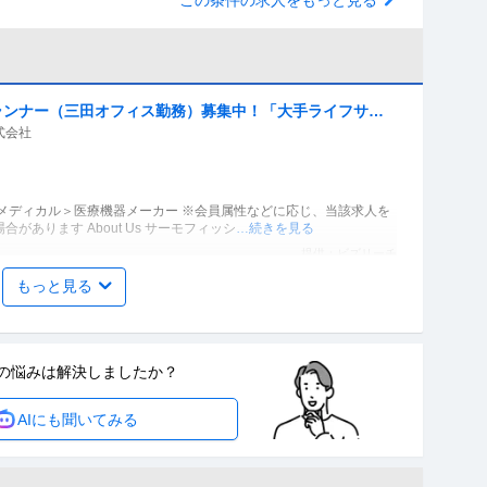
／ プランナー（三田オフィス勤務）募集中！「大手ライフサイ
式会社
メディカル＞医療機器メーカー ※会員属性などに応じ、当該求人を
あります About Us サーモフィッシ
…続きを見る
提供：ビズリーチ
もっと見る
ンセラー ／ コンシェルジュ（ライフデザインパートナ
日以上
の悩みは
解決しましたか？
リアカウンセラー 【業種】サービス＞その他 ※会員属性などに応
AIにも聞いてみる
内容が異なる場合があります ≪募集の背景≫ 私
…続きを見る
提供：ビズリーチ