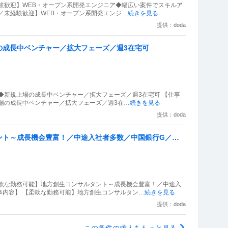
験歓迎】WEB・オープン系開発エンジニア◆幅広い案件でスキルア
卒／未経験歓迎】WEB・オープン系開発エンジ
…続きを見る
提供：doda
の成長中ベンチャー／拡大フェーズ／週3在宅可
）◆新規上場の成長中ベンチャー／拡大フェーズ／週3在宅可 【仕事
上場の成長中ベンチャー／拡大フェーズ／週3在
…続きを見る
提供：doda
ント～成長機会豊富！／中途入社者多数／中国銀行G／地
柔軟な勤務可能】地方創生コンサルタント～成長機会豊富！／中途入
事内容】 【柔軟な勤務可能】地方創生コンサルタン
…続きを見る
提供：doda
この条件の求人をもっと見る