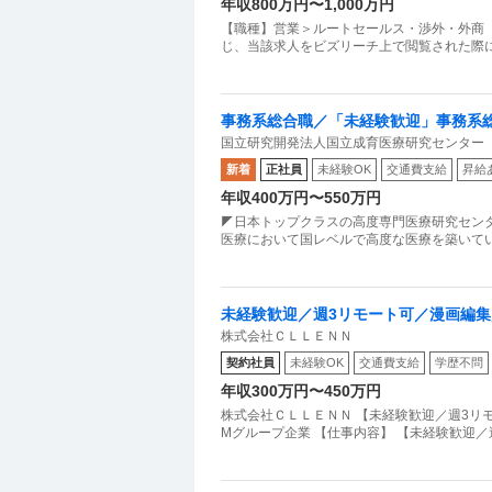
年収800万円〜1,000万円
【職種】営業＞ルートセールス・渉外・外商 
じ、当該求人をビズリーチ上で閲覧された際に
事務系総合職／「未経験歓迎」事務系総
国立研究開発法人国立成育医療研究センター
／住宅手当あり
新着
正社員
未経験OK
交通費支給
昇給
年収400万円〜550万円
◤日本トップクラスの高度専門医療研究セン
医療において国レベルで高度な医療を築いて
未経験歓迎／週3リモート可／漫画編集
株式会社ＣＬＬＥＮＮ
プ企業
契約社員
未経験OK
交通費支給
学歴不問
年収300万円〜450万円
株式会社ＣＬＬＥＮＮ 【未経験歓迎／週3リ
Mグループ企業 【仕事内容】 【未経験歓迎