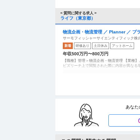
< 質問に関する求人 >
ライフ（東京都）
物流企画・物流管理 ／ Planner 
サーモフィッシャーサイエンティフィック株
エンス業界／総売上高400億ドル超」
新着
研修あり
土日休み
アットホーム
年収500万円〜800万円
【職種】管理＞物流企画・物流管理 【業種】
ビズリーチ上で閲覧された際に内容が異なる場合が
キャリアコンサルタント・キャリアカウ
株式会社S.O.W.ホールディングス
ー）
グローバル企業
自社サービス
年間休日110
あなた
年収400万円〜800万円
【職種】営業＞キャリアコンサルタント・キャ
じ、当該求人をビズリーチ上で閲覧された際に