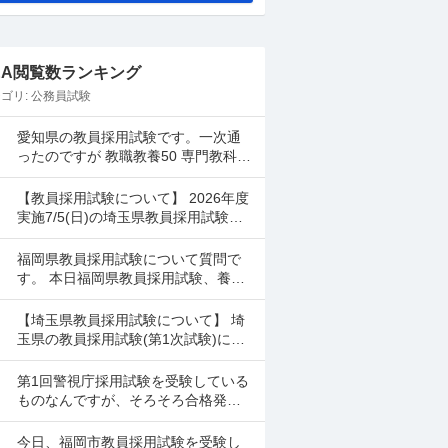
&A閲覧数ランキング
ゴリ:
公務員試験
愛知県の教員採用試験です。一次通
ったのですが 教職教養50 専門教科50
小論文D でした。小学校です。 さす
がに２次試験で面接頑張っても受か
【教員採用試験について】 2026年度
んないで...
実施7/5(日)の埼玉県教員採用試験を
受けました。 一般・教職教養の自己
採点は調べながら行ったのですが、
福岡県教員採用試験について質問で
専門教養(国...
す。 本日福岡県教員採用試験、養護
教諭を受験しました。 合格最低点が
公表されていないのですが、だいた
【埼玉県教員採用試験について】 埼
い何割とれば一次試験は...
玉県の教員採用試験(第1次試験)に合
格しました。勉強期間が短く、自己
採点も高くはなかったため、合格す
第1回警視庁採用試験を受験している
るとは思っていません...
ものなんですが、そろそろ合格発表
なのでしょうか。 また、何時頃に発
表されるものなのでしょうか。
今日、福岡市教員採用試験を受験し