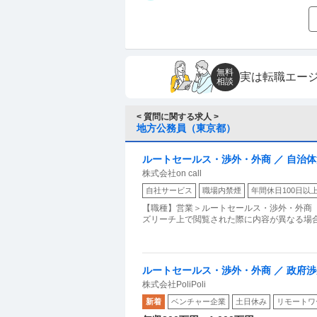
無料
実は転職エー
相談
< 質問に関する求人 >
地方公務員（東京都）
ルートセールス・渉外・外商 ／ 自治
株式会社on call
社会インフラを創る
自社サービス
職場内禁煙
年間休日100日以
【職種】営業＞ルートセールス・渉外・外商 
ズリーチ上で閲覧された際に内容が異なる場合が
ルートセールス・渉外・外商 ／ 政府
株式会社PoliPoli
oliPoli」
新着
ベンチャー企業
土日休み
リモートワ