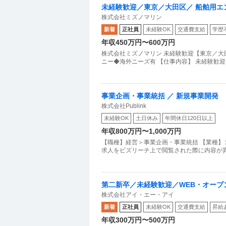
未経験歓迎／東京／大田区／ 船舶用
株式会社ミズノマリン
ニーズ有
新着
正社員
未経験OK
交通費支給
学歴
年収450万円〜600万円
株式会社ミズノマリン 未経験歓迎【東京／大
ニー◆海外ニーズ有 【仕事内容】 未経験歓
事業企画・事業統括 ／ 新規事業開発
株式会社Publink
未経験OK
土日休み
年間休日120日以上
年収800万円〜1,000万円
【職種】経営＞事業企画・事業統括 【業種】
求人をビズリーチ上で閲覧された際に内容が異なる
第二新卒／未経験歓迎／WEB・オープ
株式会社アイ・エー・アイ
以下
新着
正社員
未経験OK
交通費支給
昇給
年収300万円〜500万円