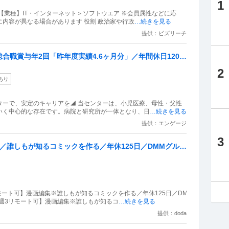
1
【業種】IT・インターネット＞ソフトウエア ※会員属性などに応
内容が異なる場合があります 役割 政治家や行政
…続きを見る
提供：ビズリーチ
合職賞与年2回「昨年度実績4.6ヶ月分」／年間休日120日
2
あり
ターで、安定のキャリアを◢ 当センターは、小児医療、母性・父性
いく中心的な存在です。病院と研究所が一体となり、日
…続きを見る
提供：エンゲージ
3
／誰しもが知るコミックを作る／年休125日／DMMグルー
モート可】漫画編集※誰しもが知るコミックを作る／年休125日／DM
／週3リモート可】漫画編集※誰しもが知るコ
…続きを見る
提供：doda