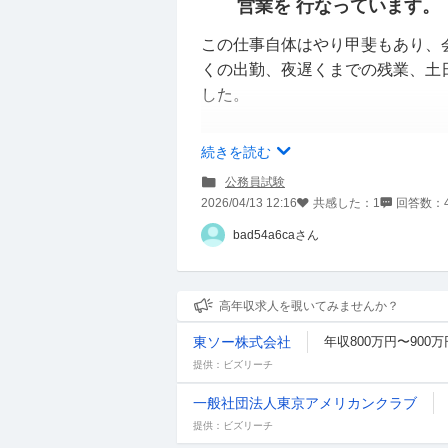
営業を 行なっています。
この仕事自体はやり甲斐もあり、
くの出勤、夜遅くまでの残業、土
した。
そんな中、今年の人事異動で地元
続きを読む
(同じ地元)との同棲を始めたこと
公務員試験
ランスが取りにくい今の仕事では
2026/04/13 12:16
共感した：
1
回答数：
た。
bad54a6caさん
そこで地元で地方公務員に転職す
ただ勉強なども働き始めてからは
高年収求人を覗いてみませんか？
も左もわからない状況です。
東ソー株式会社
年収800万円〜900万
自治体によって対策などは異なる
提供：ビズリーチ
か、何を勉強したらいいのか等を
一般社団法人東京アメリカンクラブ
恐れ入りますが、何卒よろしくお
提供：ビズリーチ