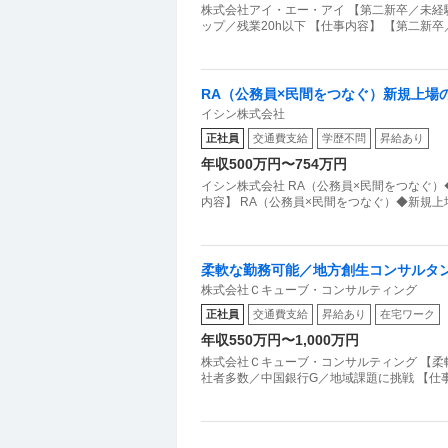
株式会社アイ・エー・アイ 【第二新卒／未経
ップ／残業20h以下 【仕事内容】 【第二新
RA（公務員×民間をつなぐ）新規上場
イシン株式会社
正社員
交通費支給
学歴不問
昇給あり
年収500万円〜754万円
イシン株式会社 RA（公務員×民間をつなぐ
内容】 RA（公務員×民間をつなぐ）◆新規
柔軟な勤務可能／地方創生コンサルタ
株式会社Ｃキューブ・コンサルティング
域課題に挑戦
正社員
交通費支給
昇給あり
在宅ワーク
年収550万円〜1,000万円
株式会社Ｃキューブ・コンサルティング 【
社者多数／中国銀行G／地域課題に挑戦 【仕