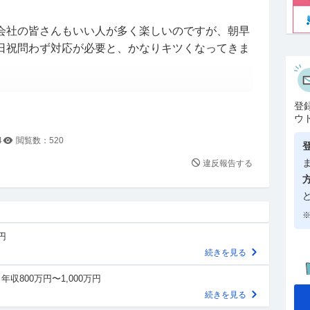
会社の皆さんもいい人が多く楽しいのですが、朝早
日祝問わず対応が必要と、かなりキツくなってきま
の県内に異動した事がきっかけで引越し、また彼女
登
もあり、今後転勤の可能性もある、ワークライフバ
ウ
なく、地元で働くことを検討するようになりまし
4
閲覧数：
520
違反報告する
ることを検討しています。
ほとんどしておらず、正直何から始めたらいいか右
※
円
と思いますが、どのような手順で進めればいいの
続きを見る
ご教示いただけませんでしょうか。
年収800万円〜1,000万円
願いいたします。
続きを見る