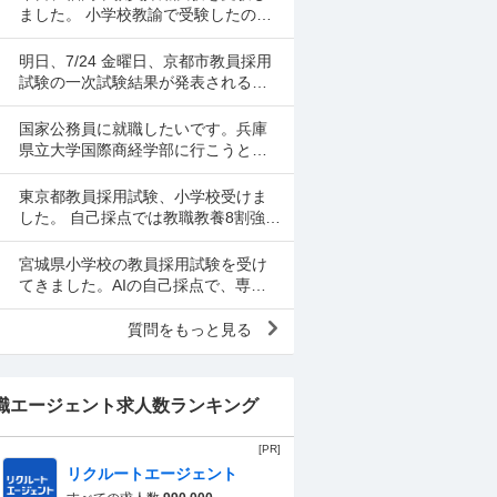
ました。 小学校教諭で受験したので
すが、 自己採点してみて、あくまで
正答率ですが、 小学校全科 78% 教職
明日、7/24 金曜日、京都市教員採用
教養 62....
試験の一次試験結果が発表されるの
ですが、何時から発表か掲載されて
なくて、どなたかわかる方教えてく
国家公務員に就職したいです。兵庫
ださい。
県立大学国際商経学部に行こうとし
ましたが、中京大学が強いと知りま
した。中京大学に行くべきだと思い
東京都教員採用試験、小学校受けま
ますか？あとバカにされるか...
した。 自己採点では教職教養8割強、
専門教養70点でした。 専門教養で英
語が2問出題されたのですが、2問と
宮城県小学校の教員採用試験を受け
も落としてしまい...
てきました。AIの自己採点で、専門4
0点・教養76点・（加点5点）でし
た。一次試験を通過できるか不安で
質問をもっと見る
す。
職エージェント求人数ランキング
[PR]
リクルートエージェント