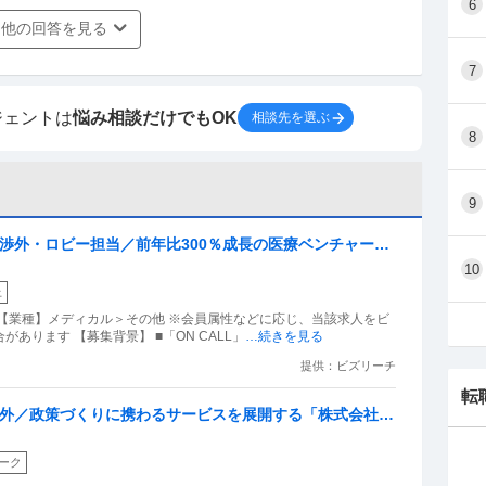
6
他の回答を見る
7
ジェントは
悩み相談だけでもOK
相談先を選ぶ
8
9
体渉外・ロビー担当／前年比300％成長の医療ベンチャーで
10
上
【業種】メディカル＞その他 ※会員属性などに応じ、当該求人をビ
あります 【募集背景】 ■「ON CALL」
…続きを見る
提供：ビズリーチ
転
渉外／政策づくりに携わるサービスを展開する「株式会社P
ーク