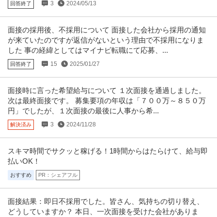
3
2024/05/13
回答終了
面接の採用後、不採用について 面接した会社から採用の通知
が来ていたのですが返信がないという理由で不採用になりま
した 事の経緯としてはマイナビ転職にて応募、...
15
2025/01/27
回答終了
面接時に言った希望給与について １次面接を通過しました。
次は最終面接です。 募集要項の年収は「７００万～８５０万
円」でしたが、１次面接の最後に人事から希...
3
2024/11/28
解決済み
スキマ時間でサクッと稼げる！1時間からはたらけて、給与即
払いOK！
おすすめ
PR：シェアフル
面接結果：即日不採用でした。皆さん、気持ちの切り替え、
どうしていますか？ 本日、一次面接を受けた会社がありま