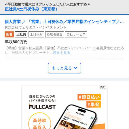
< 平日勤務で週末はリフレッシュしたい人におすすめ >
正社員×土日祝休み（東京都）
個人営業 ／ 「営業」土日祝休み／業界屈指のインセンティブ／残
株式会社ヴェリタス・インベストメント
業月10h
新着
正社員
土日休み
経験者優遇
自社サービス
年収800万円
【職種】営業＞個人営業 【業種】不動産＞デベロッパー ※会員属性などに応
じ、当該求人をビズリーチ上
…続きを見る
提供：ビズリーチ
もっと見る
商品企画 ／ 「商品企画／マーケティングマネージャー」「たべっ
株式会社ギンビス
子どうぶつ」でお馴染みのお菓子メーカー ギンビス「「しみチョ
正社員
産休・育休実績あり
転勤なし
自社サービス
ココーン」「アスパラガス」などのロングセラー商品を製造／土
年収800万円〜1,200万円
日祝休み／転勤なし／勤務地日本橋」（株式会社ギンビス）
【職種】マーケティング＞商品企画 【業種】メーカー＞食品・飲料 ※会員属
性などに応じ、当該求人をビ
…続きを見る
提供：ビズリーチ
法務・コンプライアンス ／ 「測量士・測量士補・測量助手」最新
ひかり司法書士法人