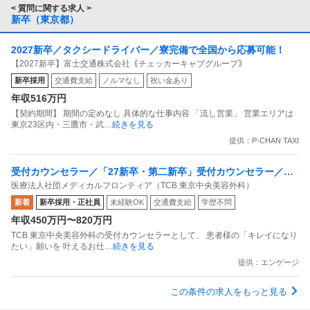
< 質問に関する求人 >
新卒（東京都）
2027新卒／タクシードライバー／寮完備で全国から応募可能！
【2027新卒】富士交通株式会社｟チェッカーキャブグループ｠
新卒採用
交通費支給
ノルマなし
祝い金あり
年収516万円
【契約期間】 期間の定めなし 具体的な仕事内容 「流し営業」 営業エリアは
東京23区内・三鷹市・武
…続きを見る
提供：P-CHAN TAXI
受付カウンセラー／「27新卒・第二新卒」受付カウンセラー／TC
医療法人社団メディカルフロンティア（TCB 東京中央美容外科）
B新宿西口平均月収36万円／未経験大歓迎／社割あり
新着
新卒採用・正社員
未経験OK
交通費支給
学歴不問
年収450万円〜820万円
TCB 東京中央美容外科の受付カウンセラーとして、 患者様の「キレイになり
たい」願いを 叶えるお仕
…続きを見る
提供：エンゲージ
この条件の求人をもっと見る