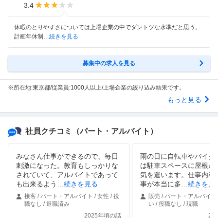
3.4
休暇のとりやすさについては上場企業の中でダントツな水準だと思う。
計画年休制
…続きを見る
募集中の求人を見る
※所在地:東京都/従業員:1000人以上/上場企業の絞り込み結果です。
もっと見る
社員クチコミ
（パート・アルバイト）
みなさん仕事ができるので、毎日
雨の日に自転車やバイク
刺激になった。教育もしっかりな
は駐車スペースに屋根が
されていて、アルバイトであって
気を遣います。仕事内容
も出来るよう
…
続きを見る
事が本当に多
…
続きを見
接客 / パート・アルバイト / 女性 / 役
販売 / パート・アルバイト 
職なし / 退職済み
い / 役職なし / 現職
2025年頃の話
20