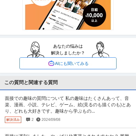
ドローン・3Dレーザースキャナーを駆使する先進的測量技術者／
正社員
土日休み
高収入
完全週休2日制
創業90年の強固なグループ基盤／京都・丸太町駅徒歩1分／完全週
年収800万円〜1,000万円
休2日（土日祝）
【職種】管理＞法務・コンプライアンス 【業種】士業＞その他 ※会員属性な
どに応じ、当該求人をビズリ
…続きを見る
提供：ビズリーチ
あなたの悩みは
建築施工管理 ／ 大型木造施工管理（現場所長・所長候補）／転勤
解決しましたか？
株式会社トーヨー冨士工
なし／完全週休2日（土日祝）・年休126日
正社員
土日休み
年間休日120日以上
完全週休2日制
AIにも聞いてみる
年収800万円〜900万円
【職種】施工管理＞建築施工管理 【業種】建設＞建設・建築・土木 ※会員属
性などに応じ、当該求人をビ
…続きを見る
この質問と関連する質問
提供：ビズリーチ
面接での趣味の質問について 私の趣味はたくさんあって、音
採用 ／ 「新橋」人事／HR領域 ～代表直下で裁量大／土日祝休み
楽、漫画、小説、テレビ、ゲーム、絵(見るのも描くのも)とあ
クラウドコンサルティング株式会社
り、どれも大好きです。趣味から学ぶもの...
新着
正社員
土日休み
フリーランス
年間休日120日以上
2
2024/09/08
解決済み
年収400万円〜500万円
【職種】人事＞採用 【業種】コンサルティング＞コンサルティング ※会員属
性などに応じ、当該求人をビ
…続きを見る