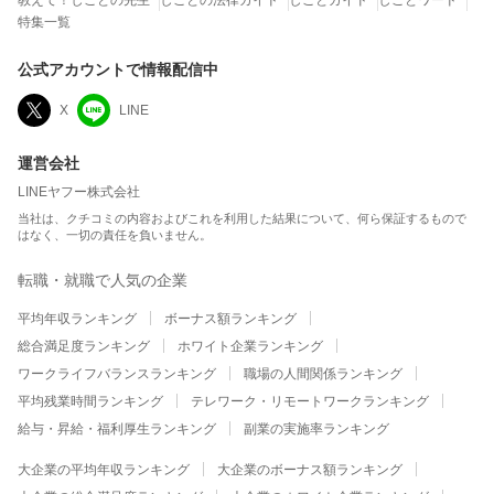
教えて！しごとの先生
しごとの法律ガイド
しごとガイド
しごとワード
特集一覧
公式アカウントで情報配信中
X
LINE
運営会社
LINEヤフー株式会社
当社は、クチコミの内容およびこれを利用した結果について、何ら保証するもので
はなく、一切の責任を負いません。
転職・就職で人気の企業
平均年収ランキング
ボーナス額ランキング
総合満足度ランキング
ホワイト企業ランキング
ワークライフバランスランキング
職場の人間関係ランキング
平均残業時間ランキング
テレワーク・リモートワークランキング
給与・昇給・福利厚生ランキング
副業の実施率ランキング
大企業の平均年収ランキング
大企業のボーナス額ランキング