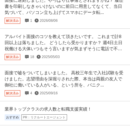
面接に遅刻しました。やっぱり仕事落とされますかね？ 履歴
提供：ビズリーチ
書を印刷しなきゃいけないのに前日に用意してなくて、当日
気づいて、パソコン立ち上げてスマホにデータ転...
年収1000万円も可能×土日祝休み／外国人人材紹介の法人営業／
1
2026/08/06
解決済み
上野グループホールディングス株式会社
マネジメント業務
正社員
交通費支給
土日休み
介護休暇あり
アルバイト面接のコツを教えて頂きたいです。 これまで計8
月給47万円〜62.5万円
回以上は落ちました。 どうしたら受かりますか？ 週4日土日
【年収1000万円も可能×土日祝休み】外国人人材紹介の法人営業｜マネジメ
祝働ける大体いつもそう言いますが気まずそうに電話で不採
ント業務 【高収入！稼ぐな
…続きを見る
用を告られます。
提供：上野グループホールディングス株式会社
18
2025/05/03
解決済み
経理（財務会計） ／ 経理／土日祝休み／服装自由／賞与4か月分
面接で嘘をついてしまいました。 高校三年生で入社試験を受
株式会社林電子
／平均年齢30代／残業月10時間
けました。志望理由を深堀りされた際、本当は両親の友人で
正社員
交通費支給
昇給あり
在宅ワーク
御社に働いている人がいる、という所を、パニク...
年収300万円〜500万円
4
2025/09/16
解決済み
【職種】管理＞経理（財務会計） 【業種】IT・インターネット＞ソフトウエ
ア ※会員属性などに応じ、
…続きを見る
提供：ビズリーチ
業界トップクラスの求人数と転職支援実績！
おすすめ
PR：リクルートエージェント
羽田空港／施設保全サポート年休126日／土日祝休／残業10H以下
株式会社スタッド
／内勤9割／安定性が強みの建コン