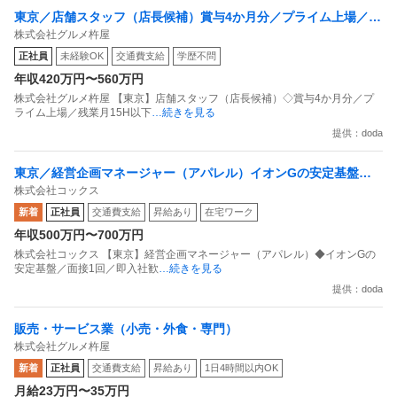
東京／店舗スタッフ（店長候補）賞与4か月分／プライム上場／残
株式会社グルメ杵屋
業月15H以下／新店オープン多数
正社員
未経験OK
交通費支給
学歴不問
年収420万円〜560万円
株式会社グルメ杵屋 【東京】店舗スタッフ（店長候補）◇賞与4か月分／プ
ライム上場／残業月15H以下
…続きを見る
提供：doda
東京／経営企画マネージャー（アパレル）イオンGの安定基盤／
株式会社コックス
面接1回／即入社歓迎
新着
正社員
交通費支給
昇給あり
在宅ワーク
年収500万円〜700万円
株式会社コックス 【東京】経営企画マネージャー（アパレル）◆イオンGの
安定基盤／面接1回／即入社歓
…続きを見る
提供：doda
販売・サービス業（小売・外食・専門）
株式会社グルメ杵屋
新着
正社員
交通費支給
昇給あり
1日4時間以内OK
月給23万円〜35万円