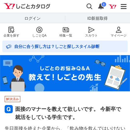
Yahoo!しごとカタログ
検索
通知数
i
ログイン
ID新規取得
企業を探す
しごとQA
特集一覧
スカウト
マイページ
自分に合う探し方は？しごと探しスタイル診断
解決済み
面接のマナーを教えて欲しいです。 今新卒で
就活をしている学生です。
先日面接を終えた企業から、「飲み物を飲んではいけない