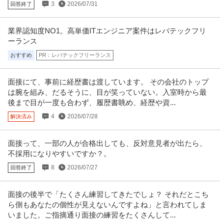
3
2026/07/31
回答終了
業界認知度NO1。高単価ITエンジニア案件はレバテックフリ
ーランス
おすすめ
PR：レバテックフリーランス
面接にて、事前に経歴書は渡しています。 その会社のトップ
は腕を組み、だるそうに、目が笑っていない。入室時から最
後まで目が一度も合わず、履歴書眺め、経歴や資...
4
2026/07/28
解決済み
面接って、一部の人が合格出しても、反対意見者が出たら、
不採用になりやすいですか？。
8
2026/07/27
回答終了
面接の後半で「たくさん練習してきたでしょ？ それだとこち
ら側もあなたの個性が見えないんですよね」と言われてしま
いました。ご指摘通り面接の練習をたくさんして...