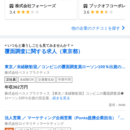
株式会社フォーシーズ
ブックオフコーポレーション
3.4
3.6
他の企業のクチコミを探す
< いつもと違うしごとも見てみませんか？ >
覆面調査に関する求人（東京都）
東京／未経験歓迎／コンビニの覆面調査員ローソン100％出資の安
株式会社ベストプラクティス
定基盤／月５日在宅／残業月10時間
正社員
未経験OK
交通費支給
学歴不問
年収362万円
株式会社ベストプラクティス 【東京／未経験歓迎】コンビニの覆面調査員◆
ローソン100％出資の安定基
…続きを見る
提供：doda
法人営業 ／ マーケティング企画営業（Ponta提携企業担当）「国
株式会社ロイヤリティマーケティング
内最大級の共通ポイントサービスを展開／無駄のない消費社会を