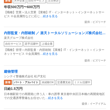
新着
大手企業
自社サービス
土日休み
目指すデータマーケティングカンパニー」
年収500万円〜600万円
【職種】営業＞法人営業 【業種】IT・インターネット＞インターネットサー
ビス ※会員属性などに応じ
…続きを見る
提供：ビズリーチ
内部監査・内部統制 ／ 楽天トータルソリューションズ株式会社
楽天グループ株式会社
戦略事業コンプライアンス支援部 業務統制支援課：ショップコン
自社サービス
若手活躍中
上場企業
プライアンス推進担当（SBCSD）
【職種】管理＞内部監査・内部統制 【業種】IT・インターネット＞インター
ネットサービス ※会員属性
…続きを見る
提供：ビズリーチ
建物管理
シンテイ警備株式会社 松戸支社
新着
パート・アルバイト
未経験OK
交通費支給
ミドル活躍中
日給1.5万円
日本橋駅前での再開発に伴う人・車の誘導 東京都中央区日本橋の再開発地区
での交通誘導警備をお任せいた
…続きを見る
提供：イーアイデム