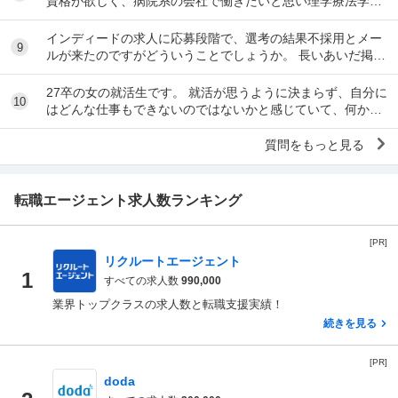
資格が欲しく、病院系の会社で働きたいと思い理学療法学科
へ入りました。 しかし、そのモチベーションだ...
インディードの求人に応募段階で、選考の結果不採用とメー
9
ルが来たのですがどういうことでしょうか。 長いあいだ掲載
されている求人です。
27卒の女の就活生です。 就活が思うように決まらず、自分に
10
はどんな仕事もできないのではないかと感じていて、何かの
病気なのではないかと不安になっています。 ...
質問をもっと見る
転職エージェント求人数ランキング
[PR]
リクルートエージェント
1
すべての求人数
990,000
業界トップクラスの求人数と転職支援実績！
続きを見る
[PR]
doda