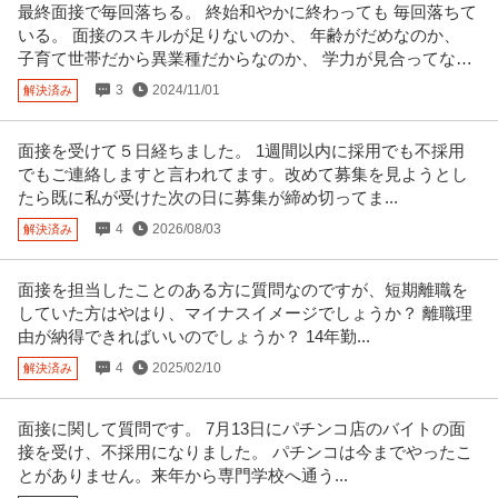
正社員
交通費支給
昇給あり
ミドル活躍中
最終面接で毎回落ちる。 終始和やかに終わっても 毎回落ちて
いる。 面接のスキルが足りないのか、 年齢がだめなのか、
年収400万円〜620万円
子育て世帯だから異業種だからなのか、 学力が見合ってない
株式会社スタッド ＜羽田空港＞施設保全サポート◆年休126日／土日祝休／
残業10H以下／内勤9割／
…続きを見る
のか。
3
2024/11/01
解決済み
提供：doda
面接を受けて５日経ちました。 1週間以内に採用でも不採用
中野／現場品質検査（アパート）シニア活躍中／残業10h程度／
でもご連絡しますと言われてます。改めて募集を見ようとし
株式会社レオパレス21
土日祝／”ホワイト企業”認定企業
たら既に私が受けた次の日に募集が締め切ってま...
新着
正社員
交通費支給
昇給あり
在宅ワーク
4
2026/08/03
解決済み
年収579万円〜1,002万円
株式会社レオパレス21 【中野】現場品質検査（アパート）◆シニア活躍中｜
残業10h程度｜土日祝｜”
…続きを見る
面接を担当したことのある方に質問なのですが、短期離職を
提供：doda
していた方はやはり、マイナスイメージでしょうか？ 離職理
由が納得できればいいのでしょうか？ 14年勤...
この条件の求人をもっと見る
4
2025/02/10
解決済み
面接に関して質問です。 7月13日にパチンコ店のバイトの面
接を受け、不採用になりました。 パチンコは今までやったこ
とがありません。来年から専門学校へ通う...