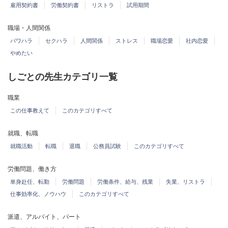
雇用契約書
労働契約書
リストラ
試用期間
職場・人間関係
パワハラ
セクハラ
人間関係
ストレス
職場恋愛
社内恋愛
やめたい
しごとの先生カテゴリ一覧
職業
この仕事教えて
このカテゴリすべて
就職、転職
就職活動
転職
退職
公務員試験
このカテゴリすべて
労働問題、働き方
単身赴任、転勤
労働問題
労働条件、給与、残業
失業、リストラ
仕事効率化、ノウハウ
このカテゴリすべて
派遣、アルバイト、パート