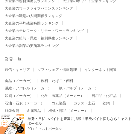
大企業の総合満足度ランキング
大企業のホワイト企業ランキング
大企業のワークライフバランスランキング
大企業の職場の人間関係ランキング
大企業の平均残業時間ランキング
大企業のテレワーク・リモートワークランキング
大企業の給与・昇給・福利厚生ランキング
大企業の副業の実施率ランキング
業界一覧
通信・キャリア
ソフトウェア・情報処理
インターネット関連
食品（メーカー）
飲料・たばこ・飼料
繊維・アパレル（メーカー）
紙・パルプ（メーカー）
印刷（メーカー）
化学・医薬品（メーカー）
日用品・化粧品
石油・石炭（メーカー）
ゴム製品
ガラス・土石
鉄鋼
非鉄金属
金属製品
機械・部品（メーカー）
重電･産業用機械
精密機器・計測機器（メーカー）
医療機器
単発・日払いバイトを豊富に掲載！単発バイト探しならキャスト
ポータル
半導体・電気・電子（メーカー）
総合電機
PR：
キャストポータル
家電･AV機器（メーカー）
コンピュータ・通信機器