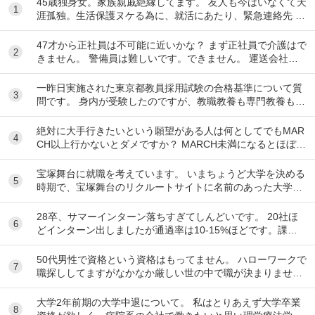
45歳独身女。家族親戚絶縁してます。 友人も今はいなくて天
1
涯孤独。生活保護ヌケる為に、就活にあたり、緊急連絡先 が
ネックになり駄目になってます。 現在賃...
47才から正社員は不可能に近いかな？ まず正社員で介護はで
2
きません。 警備員は難しいです。できません。 運送会社の
運転手は無理です。できません 過去にうつ...
一昨日実施された東京都教員採用試験の合格基準について質
3
問です。 身内が受験したのですが、教職教養も専門教養も6
割取れましたが、数学が0点だったとのことです...
絶対に大手行きたいという願望がある人は何としてでもMAR
4
CH以上行かないとダメですか？ MARCH未満になるとほぼ行
けなくなるのでもしそんな願望がありMA...
宝塚舞台に就職を考えています。 いまちょうど大学を決める
5
時期で、宝塚舞台のリクルートサイトに名前のあった大学に
行こうとしています。 ですが、習い事で「活動...
28卒、サマーインターン落ちすぎてしんどいです。 20社ほ
6
どインターン出しましたが通過率は10-15%ほどです。課題
点を洗い出すなど次に向けて出来ることに...
50代男性で資格という資格はもってません。 ハローワークで
7
職探ししてますがなかなか厳しい世の中で職が決まりませ
ん。 前の会社は閉鎖したため、やむなく無...
大学2年前期の大学中退について。 私はとりあえず大学卒業
8