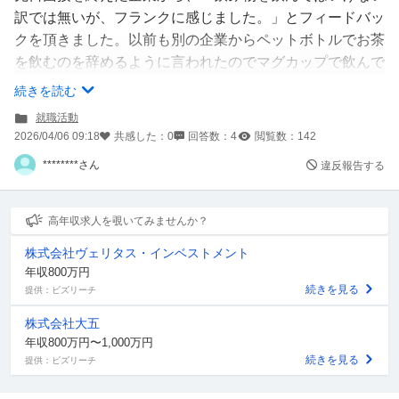
訳では無いが、フランクに感じました。」とフィードバッ
クを頂きました。以前も別の企業からペットボトルでお茶
を飲むのを辞めるように言われたのでマグカップで飲んで
いたのですが、少し派手だったのと飲みすぎていたようで
続きを読む
注意を受けました。
就職活動
2026/04/06 09:18
共感した：
0
回答数：
4
閲覧数：
142
********さん
違反報告する
この他に面接でやらない方がいいこと、面接官から見て印
象が悪いことってありますか？？
私は汗っかきで花粉症なので、ハンカチやティッシュを面
高年収求人を覗いてみませんか？
接中に使っちゃう(鼻はかまない)のですが、それもやめた
株式会社ヴェリタス・インベストメント
ほうがいいでしょうか？
年収800万円
続きを見る
提供：ビズリーチ
株式会社大五
年収800万円〜1,000万円
続きを見る
提供：ビズリーチ