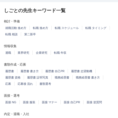
しごとの先生キーワード一覧
検討・準備
就職活動 進め方
転職 進め方
転職 スケジュール
転職 タイミング
転職 相談
第二新卒
情報収集
適職
業界研究
企業研究
転職 年収
書類作成・応募
履歴書
履歴書 書き方
履歴書 自己PR
履歴書 志望動機
履歴書 資格
履歴書 証明写真
職務経歴書
職務経歴書 書き方
応募
応募後 流れ
書類選考
面接・選考
面接 NG
面接 服装
面接 マナー
面接 自己PR
面接 逆質問
内定・退職・入社