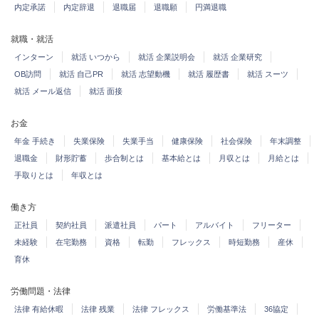
内定承諾
内定辞退
退職届
退職願
円満退職
就職・就活
インターン
就活 いつから
就活 企業説明会
就活 企業研究
OB訪問
就活 自己PR
就活 志望動機
就活 履歴書
就活 スーツ
就活 メール返信
就活 面接
お金
年金 手続き
失業保険
失業手当
健康保険
社会保険
年末調整
退職金
財形貯蓄
歩合制とは
基本給とは
月収とは
月給とは
手取りとは
年収とは
働き方
正社員
契約社員
派遣社員
パート
アルバイト
フリーター
未経験
在宅勤務
資格
転勤
フレックス
時短勤務
産休
育休
労働問題・法律
法律 有給休暇
法律 残業
法律 フレックス
労働基準法
36協定