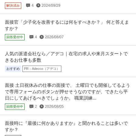
4
2024/09/29
解決済み
面接官「少子化を改善するには何をすべきか？」 何と答えま
すか？
4
2026/08/07
回答受付中
人気の派遣会社なら／アデコ｜在宅の求人や来月スタートで
きるお仕事も多数
おすすめ
PR：Adecco（アデコ）
面接 土日祝休みの仕事の面接で、 土曜日でも開催してるよう
で専用フォームのボタンが押せそうなのですが、できたら平
日にしてあげるべきでしょうか。 職業訓練...
2
2026/08/05
回答受付中
面接時に『最後に何かありますか』と聞かれることは多いで
すか？