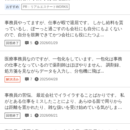
おすすめ
PR：リアルエステートWORKS
事務員やってますが、仕事が暇で退屈です。 しかし給料を貰
っているし、ぼーっと過ごすのも会社にも自分にもよくない
ので、自分を鼓舞できてかつ会社にも役にたつよ...
5
2026/01/29
回答終了
医療事務員なのですが、一包化をしています。一包化は事務
の仕事となっているので薬剤師はほぼやりません。 調剤録、
処方箋を見ながらデータを入力し、分包機に飛ば...
7
2025/04/28
解決済み
事務員の苦悩。 最近会社でイライラすることばかりです。 私
がとある仕事をミスしたことにより、あらゆる面で周りから
は距離を置かれたり、雑な扱いを受け始めている気がしま
す。
1
2026/06/21
回答終了