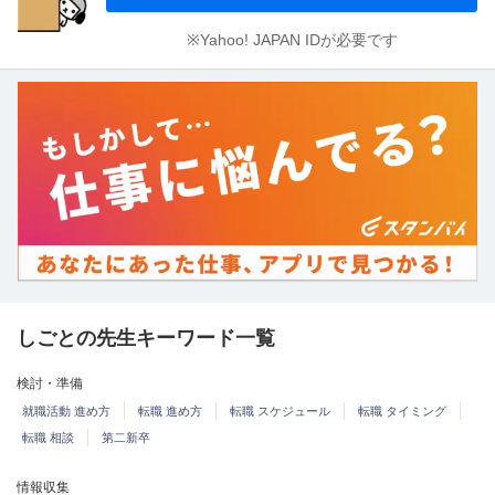
※Yahoo! JAPAN IDが必要です
しごとの先生キーワード一覧
検討・準備
就職活動 進め方
転職 進め方
転職 スケジュール
転職 タイミング
転職 相談
第二新卒
情報収集