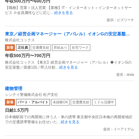
年収500万円〜600万円
【職種】営業＞法人営業 【業種】IT・インターネット＞インターネットサー
ビス ※会員属性などに応じ
…続きを見る
提供：ビズリーチ
東京／経営企画マネージャー（アパレル）イオンGの安定基盤／
株式会社コックス
面接1回／即入社歓迎
新着
正社員
交通費支給
昇給あり
在宅ワーク
年収500万円〜700万円
株式会社コックス 【東京】経営企画マネージャー（アパレル）◆イオンGの
安定基盤／面接1回／即入社歓
…続きを見る
提供：doda
建物管理
シンテイ警備株式会社 松戸支社
新着
パート・アルバイト
未経験OK
交通費支給
ミドル活躍中
日給1.5万円
日本橋駅前での再開発に伴う人・車の誘導 東京都中央区日本橋の再開発地区
での交通誘導警備をお任せいた
…続きを見る
提供：イーアイデム