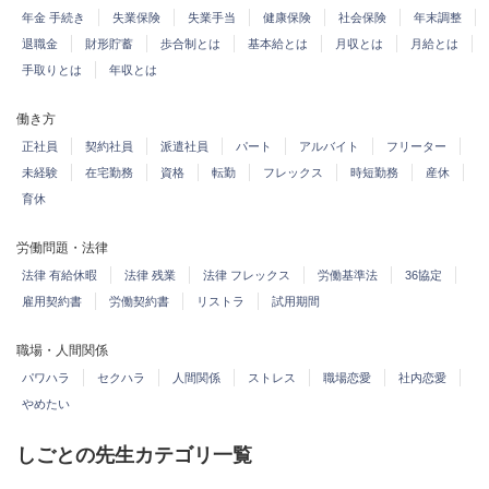
年金 手続き
失業保険
失業手当
健康保険
社会保険
年末調整
退職金
財形貯蓄
歩合制とは
基本給とは
月収とは
月給とは
手取りとは
年収とは
働き方
正社員
契約社員
派遣社員
パート
アルバイト
フリーター
未経験
在宅勤務
資格
転勤
フレックス
時短勤務
産休
育休
労働問題・法律
法律 有給休暇
法律 残業
法律 フレックス
労働基準法
36協定
雇用契約書
労働契約書
リストラ
試用期間
職場・人間関係
パワハラ
セクハラ
人間関係
ストレス
職場恋愛
社内恋愛
やめたい
しごとの先生カテゴリ一覧