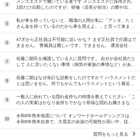
メンズエステで働いている者です メンズエステに採用され、
4
1回だけ出勤したのですが、研修（店長が担当）の際や出勤
時に「元々デリをやっていたなら」という理由で...
私が車を持っていないと、職場の人間が私に「アンタ、たく
5
さん金を持っているのだから車を買えよ。」と言って来ま
す。 でも なんで しんどい思いをして働いた金で...
47才から正社員は不可能に近いかな？ まず正社員で介護はで
6
きません。 警備員は難しいです。できません。 運送会社の
運転手は無理です。できません 過去にうつ...
佐藤二朗氏を擁護している人に質問です。 自分が会社員だと
7
して 人に言いたくない事情（病気や家族の事情など）があ
り、上司や総務等に相談した結果、仕事内容を...
佐藤二朗はなぜ余計な説教をしたのですか？ ハラスメントだ
8
とは思いません。何でもかんでもハラスメントという最近の
風潮に反対です。ただ、橋本愛からすれば良い気...
一般人に紛れている隠れ金持ちの特徴を教えてください 「こ
9
の人の実家はかなり金持ちでかなり裕福な隠れお嬢さまなん
だな」とわかる特徴を教えてください 私の...
令和8年熊本地震について オンワードホールディングスは、
10
令和8年熊本自身で、大震災の余波の可能性が高い中、従業
員に売上金の確保（金庫への預け入れ）を優先さ...
質問をもっと見る