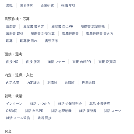
適職
業界研究
企業研究
転職 年収
書類作成・応募
履歴書
履歴書 書き方
履歴書 自己PR
履歴書 志望動機
履歴書 資格
履歴書 証明写真
職務経歴書
職務経歴書 書き方
応募
応募後 流れ
書類選考
面接・選考
面接 NG
面接 服装
面接 マナー
面接 自己PR
面接 逆質問
内定・退職・入社
内定承諾
内定辞退
退職届
退職願
円満退職
就職・就活
インターン
就活 いつから
就活 企業説明会
就活 企業研究
OB訪問
就活 自己PR
就活 志望動機
就活 履歴書
就活 スーツ
就活 メール返信
就活 面接
お金