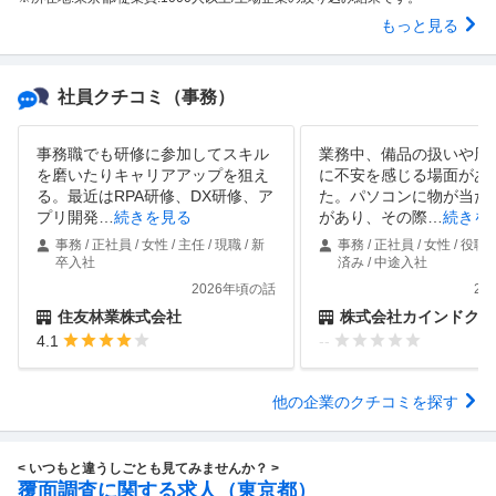
もっと見る
社員クチコミ
（事務）
事務職でも研修に参加してスキル
業務中、備品の扱いや周
を磨いたりキャリアアップを狙え
に不安を感じる場面があ
る。最近はRPA研修、DX研修、ア
た。パソコンに物が当た
プリ開発
…
続きを見る
があり、その際
…
続きを
事務 / 正社員 / 女性 / 主任 / 現職 / 新
事務 / 正社員 / 女性 / 役職
卒入社
済み / 中途入社
2026年頃の話
20
住友林業株式会社
株式会社カインドクル
4.1
--
他の企業のクチコミを探す
< いつもと違うしごとも見てみませんか？ >
覆面調査に関する求人（東京都）