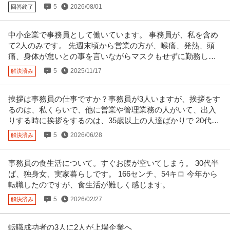
提供：ビズリーチ
5
2026/08/01
回答終了
法人営業 ／ 「東京／名鉄グループ」国際物流の法人営業 40代・5
中小企業で事務員として働いています。 事務員が、私を含め
名鉄ワールドトランスポート株式会社
0代活躍中！／残業20h程度／土日祝休み
て2人のみです。 先週末頃から営業の方が、喉痛、発熱、頭
新着
正社員
昇給あり
ミドル活躍中
土日休み
痛、身体が怠いとの事を言いながらマスクもせずに勤務して
年収400万円〜600万円
おりました。
5
2025/11/17
解決済み
【職種】営業＞法人営業 【業種】運輸・交通＞その他 ※会員属性などに応
じ、当該求人をビズリーチ上で
…続きを見る
提供：ビズリーチ
挨拶は事務員の仕事ですか？事務員が3人いますが、挨拶をす
るのは、私くらいで、他に営業や管理業務の人がいて、出入
この条件の求人をもっと見る
りする時に挨拶をするのは、35歳以上の人達ばかりで 20代は
無言で出入りします。
5
2026/06/28
解決済み
事務員の食生活について。すぐお腹が空いてしまう。 30代半
ば、独身女、実家暮らしです。 166センチ、54キロ 今年から
転職したのですが、食生活が難しく感じます。
5
2026/02/27
解決済み
転職成功者の3人に2人が上場企業へ