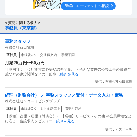
に書けない30代後半ってどう考えてもズレてるし、そういう人って全てにお
ども確認して間違いがないことが絶対条件。書き漏れ・忘
気軽にエージェントへ相談
いてズレてることが多いと経験から判断してます。 履歴書の書き方だけがズ
れは論外)
レているというのは、まず考えられません。 恐らく雇っても仕事をするなか
また30歳で自己PRか空欄は有りえません。10年間の社会
でズレが生じると考えられます。 私としては不採用と思って上司に履歴書を
< 質問に関する求人 >
見た段階で「パートならまだしも正社員で雇うのであれば正直、魅力を感じ
事務員（東京都）
人として仕事にどのように向き合ってたのかを書く欄で
ない」と言いましたが、とりあえず人柄を見たいということで面接するそう
す。10年間の社会人実績があるので、それを活かして貴
です。ぶっちゃけ私は人柄がどれだけよくてもズレてる、仕事が出来ない人
事務スタッフ
社に貢献出来ます。とアピールする欄です。
は使いたくないです...
有限会社石田電機
ここが空欄だと、貴社に入社しても、給料以下の働きしか
正社員
未経験OK
交通費支給
学歴不問
しません。と言っているようなもの。
月給25万円〜50万円
仕事内容：・会社運営に必要な総務全般。 ・色んな案件の公共工事の書類作
相手(面接官)の時間を拘束する以上、採用に関する最低限
成などの建設関係などの一般事
…続きを見る
の情報・アピールを応募書類にできるだけ詳しく完結に書
提供：有限会社石田電機
く。それすらできなのでは、正直、その応募者は面接する
経理（財務会計） ／ 事務スタッフ／受付・データ入力・庶務
に値するのか疑問です。
株式会社センコーリビングプラザ
正社員
未経験OK
ミドル活躍中
職場内禁煙
また人柄も大事ですが、社会常識がないと、採用しても社
【職種】管理＞経理（財務会計） 【業種】サービス＞その他 ※会員属性など
内でトラブルメーカーになる可能性もあるのでは。
に応じ、当該求人をビズリー
…続きを見る
提供：ビズリーチ