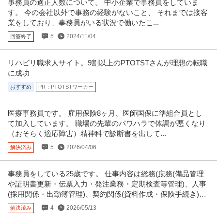
事務員の適正人数について。 中小企業で事務員をしていま
す。 今の会社以外で事務の経験がないこと、 それまでは接客
業をしており、事務員がいる状況で働いたこ...
5
2024/11/04
回答終了
リハビリ職求人サイト。9割以上のPTOTSTさんが理想の転職
に成功
おすすめ
PR：PTOTSTワーカー
医療事務員です。 雇用保険8ヶ月、医師国保に準組合員とし
て加入しています。 職場の先輩のパワハラで体調が悪くなり
（おそらく適応障害）精神科で診断書を出して...
5
2026/04/06
解決済み
事務員をしている25歳です。 仕事内容は総務(庶務(備品管理
や証明書更新・伝票入力・発注業務・定期検査等管理)、人事
(採用関係・出勤簿管理)、契約関係(資料作成・保険手続き)な
どなど)です。
4
2026/05/13
解決済み