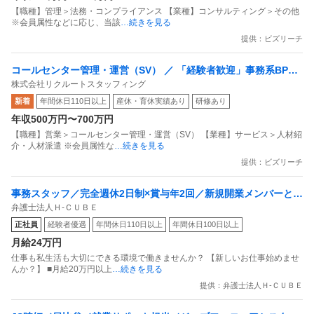
【職種】管理＞法務・コンプライアンス 【業種】コンサルティング＞その他
※会員属性などに応じ、当該
…続きを見る
提供：ビズリーチ
コールセンター管理・運営（SV） ／ 「経験者歓迎」事務系BPO
株式会社リクルートスタッフィング
プロジェクトマネジャー／東京・日比谷オフィス（MS無期）
新着
年間休日110日以上
産休・育休実績あり
研修あり
年収500万円〜700万円
【職種】営業＞コールセンター管理・運営（SV） 【業種】サービス＞人材紹
介・人材派遣 ※会員属性な
…続きを見る
提供：ビズリーチ
事務スタッフ／完全週休2日制×賞与年2回／新規開業メンバーとし
弁護士法人Ｈ‐ＣＵＢＥ
て活躍できる事務スタッフ
正社員
経験者優遇
年間休日110日以上
年間休日100日以上
月給24万円
仕事も私生活も大切にできる環境で働きませんか？ 【新しいお仕事始めませ
んか？】 ■月給20万円以上
…続きを見る
提供：弁護士法人Ｈ‐ＣＵＢＥ