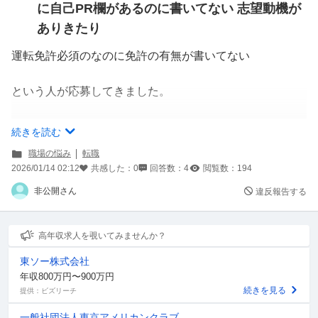
に自己PR欄があるのに書いてない 志望動機が
ありきたり
運転免許必須のなのに免許の有無が書いてない
という人が応募してきました。
ド田舎で免許を持ってないというのはほぼ考えられないく
続きを読む
らいの車社会です。
職場の悩み
転職
通勤時間が書かれているのですが、どう見ても車は持って
2026/01/14 02:12
共感した：
0
回答数：
4
閲覧数：
194
るとしか考えられません。
非公開さん
違反報告する
それなのに資格の欄に書かれていない。
自己PRも一切なしのため、どのようなスキルがあるのか
も分からず、前職の仕事内容もあっさりのため、正直「こ
高年収求人を覗いてみませんか？
の人は一体何をしにうちへ？」状態です。
東ソー株式会社
ただ志望動機には「前職で身に着けたスキルを活かせる」
年収800万円〜900万円
と書いてるので、であなたのスキルは一体何なのでしょう
続きを見る
提供：ビズリーチ
か？とハテナが付きまくり。
一般社団法人東京アメリカンクラブ