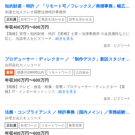
知的財産・特許 ／ 「リモート可／フレックス／商標事務」幅広い
弁護士法人クレオ国際法律特許事務所
リーガルサービスをワンストップで提供／商標事務の全般を複数
正社員
在宅ワーク
英語を活かせる
語学を活かせる
名のチームで担当／土日祝休・在宅勤務手当あり・昼食補助制度
年収400万円〜600万円
あり
【職種】管理＞知的財産・特許 【業種】士業＞法律事務所 ※会員属性などに
応じ、当該求人をビズリーチ
…続きを見る
提供：ビズリーチ
プロデューサー・ディレクター ／ 「制作デスク」新設スタジオの
合同会社カノンコード
コアメンバー募集！元請け3作品進行中（うち2作品オリジナル）
新着
残業月20時間以内
リモートワーク
土日休み
／土日祝休み・残業少なめ
年収300万円〜600万円
【職種】テレビ・放送・映像・音響＞プロデューサー・ディレクター 【業
種】IT・インターネット＞ソフ
…続きを見る
提供：ビズリーチ
法務・コンプライアンス ／ 特許事務（国内メイン）／実務経験必
弁理士法人キュリーズ
須／在宅勤務OK／完全フレックス制／大手上場企業がメイン取引
正社員
在宅ワーク
リモートワーク
教育充実
先の弁理士法人
年収400万円〜600万円