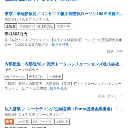
東京／未経験歓迎／コンビニの覆面調査員ローソン100％出資の安
株式会社ベストプラクティス
定基盤／月５日在宅／残業月10時間
正社員
未経験OK
交通費支給
学歴不問
年収362万円
株式会社ベストプラクティス 【東京／未経験歓迎】コンビニの覆面調査員◆
ローソン100％出資の安定基
…続きを見る
提供：doda
内部監査・内部統制 ／ 楽天トータルソリューションズ株式会社
楽天グループ株式会社
戦略事業コンプライアンス支援部 業務統制支援課：ショップコン
自社サービス
若手活躍中
上場企業
プライアンス推進担当（SBCSD）
【職種】管理＞内部監査・内部統制 【業種】IT・インターネット＞インター
ネットサービス ※会員属性
…続きを見る
提供：ビズリーチ
法人営業 ／ マーケティング企画営業（Ponta提携企業担当）「国
株式会社ロイヤリティマーケティング
内最大級の共通ポイントサービスを展開／無駄のない消費社会を
新着
大手企業
自社サービス
土日休み
目指すデータマーケティングカンパニー」