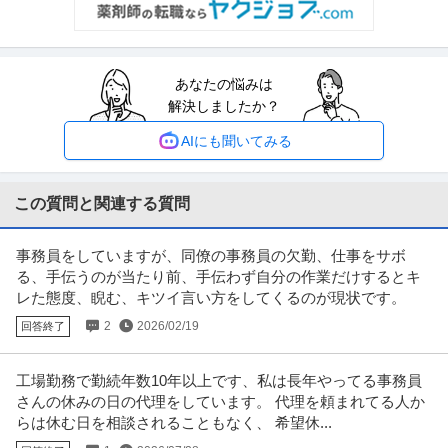
【職種】管理＞法務・コンプライアンス 【業種】士業＞その他 ※会員属性な
どに応じ、当該求人をビズリ
…続きを見る
提供：ビズリーチ
あなたの悩みは
羽田空港／施設保全サポート年休126日／土日祝休／残業10H以下
解決しましたか？
株式会社スタッド
／内勤9割／安定性が強みの建コン
正社員
交通費支給
昇給あり
ミドル活躍中
AIにも聞いてみる
年収400万円〜620万円
株式会社スタッド ＜羽田空港＞施設保全サポート◆年休126日／土日祝休／
残業10H以下／内勤9割／
…続きを見る
この質問と関連する質問
提供：doda
事務員をしていますが、同僚の事務員の欠勤、仕事をサボ
中野／現場品質検査（アパート）シニア活躍中／残業10h程度／
る、手伝うのが当たり前、手伝わず自分の作業だけするとキ
株式会社レオパレス21
土日祝／”ホワイト企業”認定企業
レた態度、睨む、キツイ言い方をしてくるのが現状です。
新着
正社員
交通費支給
昇給あり
在宅ワーク
2
2026/02/19
回答終了
年収579万円〜1,002万円
株式会社レオパレス21 【中野】現場品質検査（アパート）◆シニア活躍中｜
残業10h程度｜土日祝｜”
…続きを見る
工場勤務で勤続年数10年以上です、私は長年やってる事務員
提供：doda
さんの休みの日の代理をしています。 代理を頼まれてる人か
らは休む日を相談されることもなく、 希望休...
総務 ／ 総務人事 土日祝休み／残業ほぼなし