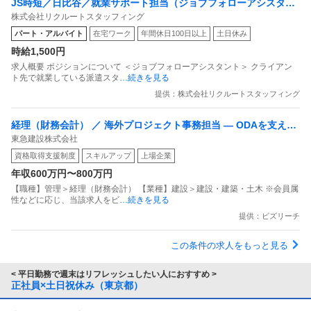
JS時短／日比谷／就業サポート担当（ジョブフォローアシスタン
株式会社リクルートスタッフィング
ト）
パート・アルバイト
在宅ワーク
年間休日100日以上
土日休み
時給1,500円
求人概要 ポジションについて ＜ジョブフォローアシスタント＞ クライアン
ト先で就業している派遣スタ
…続きを見る
提供：株式会社リクルートスタッフィング
経理（財務会計） ／ 海外プロジェクト事務担当 ― ODAを支える
東急建設株式会社
グローバルキャリア
資格取得支援制度
スキルアップ
上場企業
年収600万円〜800万円
【職種】管理＞経理（財務会計） 【業種】建設＞建設・建築・土木 ※会員属
性などに応じ、当該求人をビ
…続きを見る
提供：ビズリーチ
この条件の求人をもっと見る
< 平日勤務で週末はリフレッシュしたい人におすすめ >
正社員×土日祝休み（東京都）