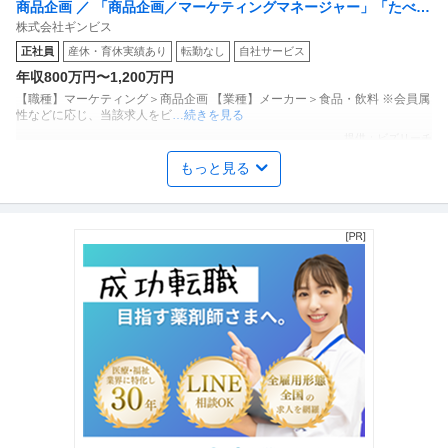
商品企画 ／ 「商品企画／マーケティングマネージャー」「たべっ
株式会社ギンビス
子どうぶつ」でお馴染みのお菓子メーカー ギンビス「「しみチョ
正社員
産休・育休実績あり
転勤なし
自社サービス
ココーン」「アスパラガス」などのロングセラー商品を製造／土
年収800万円〜1,200万円
日祝休み／転勤なし／勤務地日本橋」（株式会社ギンビス）
【職種】マーケティング＞商品企画 【業種】メーカー＞食品・飲料 ※会員属
性などに応じ、当該求人をビ
…続きを見る
提供：ビズリーチ
もっと見る
年収1000万円も可能×土日祝休み／外国人人材紹介の法人営業／
上野グループホールディングス株式会社
マネジメント業務
正社員
交通費支給
土日休み
介護休暇あり
月給47万円〜62.5万円
【年収1000万円も可能×土日祝休み】外国人人材紹介の法人営業｜マネジメ
ント業務 【高収入！稼ぐな
…続きを見る
提供：上野グループホールディングス株式会社
法務・コンプライアンス ／ 「測量士・測量士補・測量助手」最新
ひかり司法書士法人
ドローン・3Dレーザースキャナーを駆使する先進的測量技術者／
正社員
土日休み
高収入
完全週休2日制
創業90年の強固なグループ基盤／京都・丸太町駅徒歩1分／完全週
年収800万円〜1,000万円
休2日（土日祝）