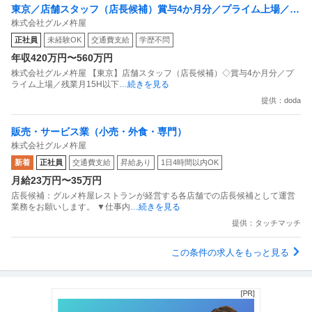
東京／店舗スタッフ（店長候補）賞与4か月分／プライム上場／残
株式会社グルメ杵屋
業月15H以下／新店オープン多数
正社員
未経験OK
交通費支給
学歴不問
年収420万円〜560万円
株式会社グルメ杵屋 【東京】店舗スタッフ（店長候補）◇賞与4か月分／プ
ライム上場／残業月15H以下
…続きを見る
提供：doda
販売・サービス業（小売・外食・専門）
株式会社グルメ杵屋
新着
正社員
交通費支給
昇給あり
1日4時間以内OK
月給23万円〜35万円
店長候補：グルメ杵屋レストランが経営する各店舗での店長候補として運営
業務をお願いします。 ▼仕事内
…続きを見る
提供：タッチマッチ
この条件の求人をもっと見る