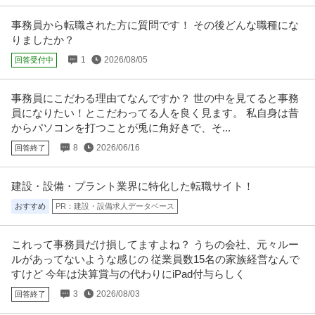
事務員から転職された方に質問です！ その後どんな職種にな
りましたか？
1
2026/08/05
回答受付中
事務員にこだわる理由てなんですか？ 世の中を見てると事務
員になりたい！とこだわってる人を良く見ます。 私自身は昔
からパソコンを打つことが兎に角好きで、そ...
8
2026/06/16
回答終了
建設・設備・プラント業界に特化した転職サイト！
おすすめ
PR：建設・設備求人データベース
これって事務員だけ損してますよね？ うちの会社、元々ルー
ルがあってないような感じの 従業員数15名の家族経営なんで
すけど 今年は決算賞与の代わりにiPad付与らしく
3
2026/08/03
回答終了