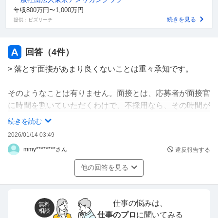
年収800万円〜1,000万円
運転免許や自己PR欄が空欄なのは適当なのか、忘れて書
続きを見る
提供：ビズリーチ
いてないのか、独自判断の気が強いのか不明ですが、どう
見てもやる気を感じません。
でも面接することになってしまいました。
回答（
4
件）
> 落とす面接があまり良くないことは重々承知です。
多分面接で見ても私は不採用だなと感じると思っていま
す。(私の元で働くことになるので私も面接に参加します)
そのようなことは有りません。面接とは、応募者が面接官
というか事務員の応募なので、適当・書き漏れ・独自判断
に時間を割いていただくわけで、不採用なら、その時間が
は一番最悪の人材だと感じます。
無駄になります。つまり、最低限、採用に値するか判断出
続きを読む
来るレベルであることが面接条件です。
2026/01/14 03:49
何か決定的に上司が見て「この人は事務員向いてないね」
と感じるような質問ありませんでしょうか？
mmy********さん
違反報告する
30代後半で、そのような履歴書・職務経歴書しか書けな
いのなら、正直社会人としての素質に疑問に思います。
他の回答を見る
※色んな方の意見を聞きたいので、ここ数日同じような質
問してます。ご了承ください
履歴書・職務経歴書は社会人としての最低限の常識、なん
のために履歴書・職務経歴書をかくのかすら社会人として
補足
仕事の悩みは、
無料
相談
仕事のプロ
に聞いてみる
の自覚があるのか疑います。(履歴書・職務経歴書はなん
落とす面接があまり良くないことは重々承知です。 しかし、履歴書もまとも