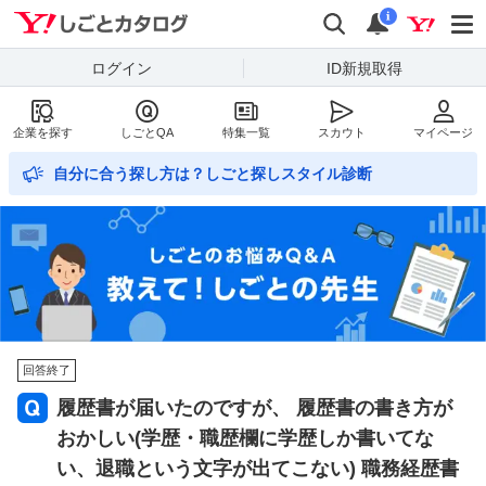
Yahoo!しごとカタログ
検索
通知数
i
ログイン
ID新規取得
企業を探す
しごとQA
特集一覧
スカウト
マイページ
自分に合う探し方は？しごと探しスタイル診断
回答終了
履歴書が届いたのですが、 履歴書の書き方が
おかしい(学歴・職歴欄に学歴しか書いてな
い、退職という文字が出てこない) 職務経歴書