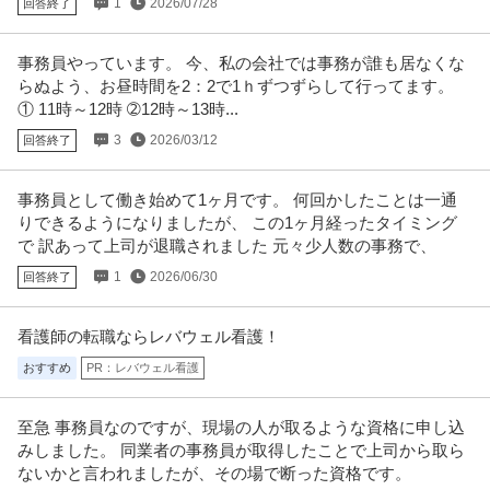
1
2026/07/28
回答終了
株式会社ダイケンホールディングス
正社員
土日休み
U・IターンOK
職場内禁煙
事務員やっています。 今、私の会社では事務が誰も居なくな
【職種】管理＞総務 【業種】不動産＞不動産管理 ※会員属性などに応じ、当
該求人をビズリーチ上で閲覧
…続きを見る
らぬよう、お昼時間を2：2で1ｈずつずらして行ってます。
① 11時～12時 ➁12時～13時...
提供：ビズリーチ
3
2026/03/12
回答終了
経理（財務会計） ／ 経理／土日祝休み／服装自由／賞与4か月分
株式会社林電子
／平均年齢30代／残業月10時間
事務員として働き始めて1ヶ月です。 何回かしたことは一通
正社員
交通費支給
昇給あり
在宅ワーク
りできるようになりましたが、 この1ヶ月経ったタイミング
年収300万円〜500万円
で 訳あって上司が退職されました 元々少人数の事務で、
【職種】管理＞経理（財務会計） 【業種】IT・インターネット＞ソフトウエ
1
2026/06/30
回答終了
ア ※会員属性などに応じ、
…続きを見る
提供：ビズリーチ
看護師の転職ならレバウェル看護！
個人営業 ／ 「営業」土日祝休み／業界屈指のインセンティブ／残
おすすめ
PR：レバウェル看護
株式会社ヴェリタス・インベストメント
業月10h
新着
正社員
土日休み
経験者優遇
自社サービス
至急 事務員なのですが、現場の人が取るような資格に申し込
年収800万円
みしました。 同業者の事務員が取得したことで上司から取ら
【職種】営業＞個人営業 【業種】不動産＞デベロッパー ※会員属性などに応
ないかと言われましたが、その場で断った資格です。
じ、当該求人をビズリーチ上
…続きを見る