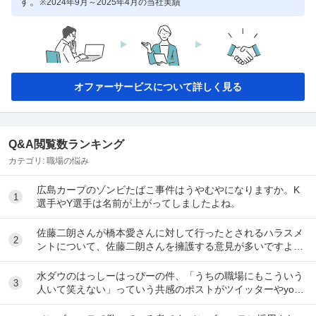
す。
※2024年9月～2025年4月の当社実績
オファーサービスについて詳しく見る
Q&A閲覧数ランキング
カテゴリ:
職場の悩み
広島カープのゾンビたばこ事件はうやむやになりますか。K
1
選手やY選手は名前が上がってしましたよね。
佐藤二朗さんが橋本愛さんに対して行ったとされるハラスメ
2
ントについて、佐藤二朗さんを擁護する意見が多いですよ
ね。 これは極端に言えば、 「ハラスメントでは...
水ダウのはっしーはっぴーの件、「うちの職場にもこういう
3
人いて笑えない」っていう共感のポストがツイッターやyout
ubeのコメント欄に多すぎてそっちに驚いて...