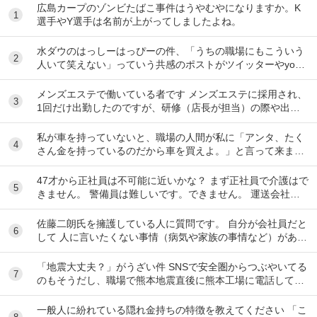
広島カープのゾンビたばこ事件はうやむやになりますか。K
1
選手やY選手は名前が上がってしましたよね。
水ダウのはっしーはっぴーの件、「うちの職場にもこういう
2
人いて笑えない」っていう共感のポストがツイッターやyout
ubeのコメント欄に多すぎてそっちに驚いて...
メンズエステで働いている者です メンズエステに採用され、
3
1回だけ出勤したのですが、研修（店長が担当）の際や出勤
時に「元々デリをやっていたなら」という理由で...
私が車を持っていないと、職場の人間が私に「アンタ、たく
4
さん金を持っているのだから車を買えよ。」と言って来ま
す。 でも なんで しんどい思いをして働いた金で...
47才から正社員は不可能に近いかな？ まず正社員で介護はで
5
きません。 警備員は難しいです。できません。 運送会社の
運転手は無理です。できません 過去にうつ...
佐藤二朗氏を擁護している人に質問です。 自分が会社員だと
6
して 人に言いたくない事情（病気や家族の事情など）があ
り、上司や総務等に相談した結果、仕事内容を...
「地震大丈夫？」がうざい件 SNSで安全圏からつぶやいてる
7
のもそうだし、職場で熊本地震直後に熊本工場に電話して
「うるさい！今それどころじゃないんだよ！」...
一般人に紛れている隠れ金持ちの特徴を教えてください 「こ