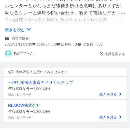
ルセンターとかならまだ経費を掛ける意味はありますが、
単なるクレーム処理や問い合わせ、教えて電話などカスハ
ラの温床でかつ全く利益に繋がらないだけの電話
続きを読む
企業もウンザリしているのかコールセンターは縮小、ネッ
職場の悩み
トで検索しても電話番号を見つけられないように工夫して
2026/01/11 03:30
共感した：
0
回答数：
3
閲覧数：
663
いますよね
Pot*****さん
違反報告する
かといって自動チャットbotや電話の自動受付では完全な
代替にはならず極力有人の電話対応は削って残して、あと
高年収求人を覗いてみませんか？
は有人の対話式チャットかメールに置き換えるのが現時点
一般社団法人東京アメリカンクラブ
ではギリギリかなと思います
年収800万円〜1,000万円
続きを見る
提供：ビズリーチ
今後クレーム対応や問い合わせ、教えて電話の対応はどう
REMOW株式会社
なってくると思いますか？
年収800万円〜1,200万円
続きを見る
提供：ビズリーチ
完全に削ってしまうと、コールセンターがないと見るやい
きなり代表電話にカスハラクレームして来たり連絡無しに