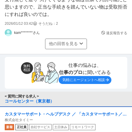
思いますので、正当な手続きを踏んでいない物は受取拒否
にすれば良いのでは。
2026/01/12 03:42
そうだね：
2
kam********さん
違反報告する
他の回答を見る
仕事の悩みは、
無料
相談
仕事のプロ
に聞いてみる
気軽にエージェントへ相談
< 質問に関する求人 >
コールセンター（東京都）
カスタマーサポート・ヘルプデスク ／ 「カスタマーサポート／フ
株式会社タイミー
ルリモOK」「タイミー」を支えるカスタマーサポートを募
新着
正社員
自社サービス
土日休み
リモートワーク
集！！！