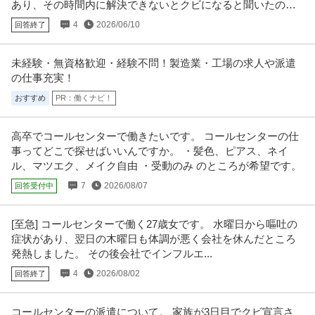
あり、その時間内に解決できないとクビになると聞いたので
すが普通に馬鹿じゃねぇですか？
4
2026/06/10
回答終了
未経験・無資格歓迎・経験不問！製造業・工場の求人や派遣
の仕事充実！
おすすめ
PR：働くナビ！
高卒でコールセンターで働きたいです。 コールセンターの仕
事ってどこで探せばいいんですか。 ・髪色、ピアス、ネイ
ル、マツエク、メイク自由 ・受動のみ のところが希望です。
7
2026/08/07
回答受付中
[至急] コールセンターで働く27歳女です。 水曜日から嘔吐の
症状があり、翌日の木曜日も体調が悪く会社を休んだところ
発熱しました。 その後会社でインフルエ...
4
2026/08/02
回答終了
コールセンターの派遣について。 家族が3日目でクビ宣言さ