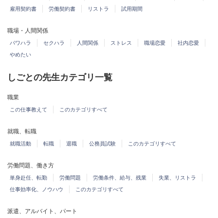
雇用契約書
労働契約書
リストラ
試用期間
職場・人間関係
パワハラ
セクハラ
人間関係
ストレス
職場恋愛
社内恋愛
やめたい
しごとの先生カテゴリ一覧
職業
この仕事教えて
このカテゴリすべて
就職、転職
就職活動
転職
退職
公務員試験
このカテゴリすべて
労働問題、働き方
単身赴任、転勤
労働問題
労働条件、給与、残業
失業、リストラ
仕事効率化、ノウハウ
このカテゴリすべて
派遣、アルバイト、パート