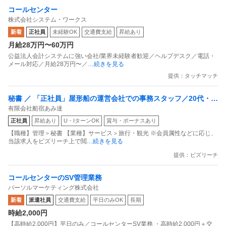
コールセンター
株式会社システム・ワークス
新着
正社員
未経験OK
交通費支給
昇給あり
月給28万円〜60万円
公益法人会計システムに強い会社/業界未経験者歓迎／ヘルプデスク／電話・
メール対応／月給28万円〜／
…続きを見る
提供：タッチマッチ
秘書 ／ 「正社員」屋形船の運営会社での事務スタッフ／20代・3
有限会社船宿あみ達
0代活躍中の職場！昇給・賞与ありの好待遇！
正社員
昇給あり
U・IターンOK
賞与・ボーナスあり
【職種】管理＞秘書 【業種】サービス＞旅行・観光 ※会員属性などに応じ、
当該求人をビズリーチ上で閲
…続きを見る
提供：ビズリーチ
コールセンターのSV管理業務
パーソルマーケティング株式会社
新着
派遣社員
交通費支給
平日のみOK
長期
時給2,000円
【高時給2,000円】平日のみ／コールセンターSV業務 ・高時給2,000円＋交