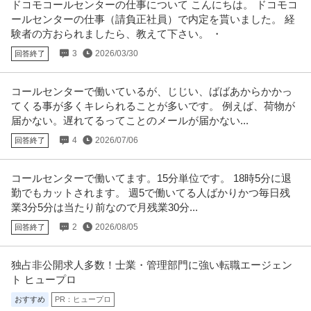
ドコモコールセンターの仕事について こんにちは。 ドコモコ
ールセンターの仕事（請負正社員）で内定を貰いました。 経
験者の方おられましたら、教えて下さい。 ・
3
2026/03/30
回答終了
コールセンターで働いているが、じじい、ばばあからかかっ
てくる事が多くキレられることが多いです。 例えば、荷物が
届かない。遅れてるってことのメールが届かない...
4
2026/07/06
回答終了
コールセンターで働いてます。15分単位です。 18時5分に退
勤でもカットされます。 週5で働いてる人ばかりかつ毎日残
業3分5分は当たり前なので月残業30分...
2
2026/08/05
回答終了
独占非公開求人多数！士業・管理部門に強い転職エージェン
ト ヒュープロ
おすすめ
PR：ヒュープロ