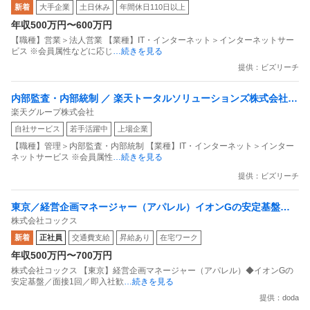
新着
大手企業
土日休み
年間休日110日以上
目指すデータマーケティングカンパニー」
年収500万円〜600万円
【職種】営業＞法人営業 【業種】IT・インターネット＞インターネットサー
ビス ※会員属性などに応じ
…続きを見る
提供：ビズリーチ
内部監査・内部統制 ／ 楽天トータルソリューションズ株式会社
楽天グループ株式会社
戦略事業コンプライアンス支援部 業務統制支援課：ショップコン
自社サービス
若手活躍中
上場企業
プライアンス推進担当（SBCSD）
【職種】管理＞内部監査・内部統制 【業種】IT・インターネット＞インター
ネットサービス ※会員属性
…続きを見る
提供：ビズリーチ
東京／経営企画マネージャー（アパレル）イオンGの安定基盤／
株式会社コックス
面接1回／即入社歓迎
新着
正社員
交通費支給
昇給あり
在宅ワーク
年収500万円〜700万円
株式会社コックス 【東京】経営企画マネージャー（アパレル）◆イオンGの
安定基盤／面接1回／即入社歓
…続きを見る
提供：doda