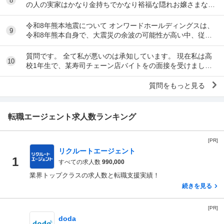
8
の人の実家はかなり金持ちでかなり裕福な隠れお嬢さまなん
だな」とわかる特徴を教えてください 私の...
令和8年熊本地震について オンワードホールディングスは、
9
令和8年熊本自身で、大震災の余波の可能性が高い中、従業
員に売上金の確保（金庫への預け入れ）を優先さ...
質問です。 全て私が悪いのは承知しています。 現在私は高
10
校1年生で、某寿司チェーン店バイトをの面接を受けまし
た。面接をし、その場で採用をもらいました。そし...
質問をもっと見る
転職エージェント求人数ランキング
[PR]
リクルートエージェント
1
すべての求人数
990,000
業界トップクラスの求人数と転職支援実績！
続きを見る
[PR]
doda