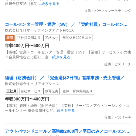
通費全額支給（規定
…続きを見る
提供：パーソルマーケティング
コールセンター管理・運営（SV） ／ 「契約社員」コールセンタ
株式会社NTTマーケティングアクトProCX
ーSV／月給39万円／年間休日125日／首都圏
新着
正社員登用あり
昇格あり
年間休日120日以上
年収400万円〜500万円
【職種】営業＞コールセンター管理・運営（SV） 【業種】サービス＞その他
※会員属性などに応じ、当
…続きを見る
提供：ビズリーチ
経理（財務会計） ／ 「完全週休2日制」営業事務・売上管理／売
株式会社綜合キャリアオプション
上チェック～請求サポート／「年間休日125日」
正社員
自社サービス
教育充実
産休・育休実績あり
年収300万円〜400万円
【職種】管理＞経理（財務会計） 【業種】サービス＞アウトソーシング・コ
ールセンター ※会員属性など
…続きを見る
提供：ビズリーチ
アウトバウンドコール／高時給2000円／平日のみ／コールセンタ