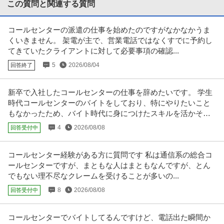
提供：Green
この質問と関連する質問
商品・在庫管理 ／ 「製品の受発注業務・納期管理など」オーダー
コールセンターの派遣の仕事を始めたのですがなかなかうま
ローデ・シュワルツ・ジャパン株式会社
プロセッシング スペシャリスト
くいきません。 架電が主で、営業電話ではなくすでに予約し
新着
正社員
職場内禁煙
土日休み
リモートワーク
てきていたクライアントに対して必要事項の確認...
年収500万円〜700万円
5
2026/08/04
回答終了
【職種】管理＞商品・在庫管理 【業種】メーカー＞電気・電子 ※会員属性な
どに応じ、当該求人をビズリ
…続きを見る
提供：ビズリーチ
新卒で入社したコールセンターの仕事を辞めたいです。 学生
時代コールセンターのバイトをしており、特にやりたいこと
歯科助手／正社員（常勤）／賞与あり／歯科助手・受付／経験者
もなかったため、バイト時代に身につけたスキルを活かそう
医療法人ゆうみらい歯会 有田歯科医院
と入社しました。
募集！／ 1日7～7.5時間勤務でプライベートも充実
4
2026/08/08
回答受付中
正社員
交通費支給
昇給あり
育児サポートあり
月給26万円
コールセンター経験がある方に質問です 私は通信系の総合コ
＼【歯科助手・受付】経験者募集！／ ◎1日7～7.5時間勤務でプライベート
ールセンターですが、まともな人はまともなんですが、とん
も充実♪ 診療補助（器具
…続きを見る
でもない理不尽なクレームを受けることが多いの...
提供：GUPPY
8
2026/08/08
回答受付中
東京／受付事務（未経験歓迎）賞与3.8ヶ月分残業月7h程子供の成
株式会社早稲田アカデミー
長を身近で支える
コールセンターでバイトしてるんですけど、電話出た瞬間か
正社員
未経験OK
交通費支給
昇給あり