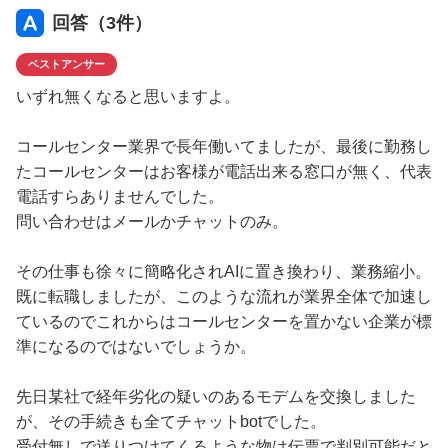
使い古した製品を不良品と称して本社に送り付ける輩が現
回答（
3
件）
れて対応に苦慮しています
ベストアンサー
いずれ無くなると思いますよ。
コールセンター業界で長年働いてましたが、最後に勤務し
たコールセンターはお客様が電話出来る窓口が無く、代表
電話すらありませんでした。
問い合わせはメールかチャットのみ。
その仕事も徐々に簡略化されAIに置き換わり、業務縮小。
既に転職しましたが、このような流れが業界全体で加速し
ているのでこれからはコールセンターを置かない企業が標
準になるのではないでしょうか。
先日某社で経年劣化の疑いのあるモデムを交換しました
が、その手続きも全てチャットbotでした。
受付無しで送りつけてくるような物は伝票で判別可能だと