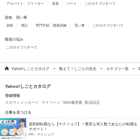
アルバイト、フリーター
派遣
パート
このカテゴリすべて
資格、習い事
資格
簿記
専門学校、職業訓練
習い事
このカテゴリすべて
職場の悩み
このカテゴリすべて
Yahoo!しごとカタログ
教えて！しごとの先生
カテゴリ一覧
Yahoo!しごとカタログ
登録情報
スカウトメッセージ
マイページ
Web履歴書
配信設定
仕事を見つける
企業を探す
特徴から企業を探す
ランキングから企業を探す
薬剤師転職なら【ヤクジョブ】！豊富な求人数であなたの転職を
転職エージェントを探す
サポート！
PR：
ヤクジョブ
お役立ちコンテンツ