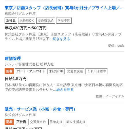
東京／店舗スタッフ（店長候補）賞与4か月分／プライム上場／残
株式会社グルメ杵屋
業月15H以下／新店オープン多数
正社員
未経験OK
交通費支給
学歴不問
年収420万円〜560万円
株式会社グルメ杵屋 【東京】店舗スタッフ（店長候補）◇賞与4か月分／プ
ライム上場／残業月15H以下
…続きを見る
提供：doda
建物管理
シンテイ警備株式会社 松戸支社
新着
パート・アルバイト
未経験OK
交通費支給
ミドル活躍中
日給1.5万円
日本橋駅前での再開発に伴う人・車の誘導 東京都中央区日本橋の再開発地区
での交通誘導警備をお任せいた
…続きを見る
提供：イーアイデム
販売・サービス業（小売・外食・専門）
株式会社グルメ杵屋
新着
正社員
交通費支給
昇給あり
独立支援あり