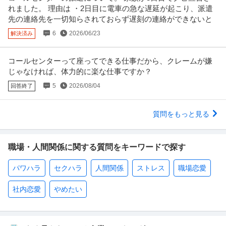
れました。 理由は ・2日目に電車の急な遅延が起こり、派遣
先の連絡先を一切知らされておらず遅刻の連絡ができないと
6
2026/06/23
解決済み
コールセンターって座ってできる仕事だから、クレームが嫌
じゃなければ、体力的に楽な仕事ですか？
5
2026/08/04
回答終了
質問をもっと見る
職場・人間関係に関する質問をキーワードで探す
パワハラ
セクハラ
人間関係
ストレス
職場恋愛
社内恋愛
やめたい