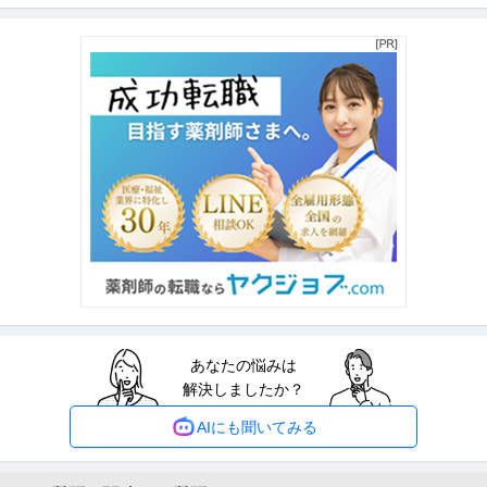
株式会社センコーリビングプラザ
正社員
未経験OK
ミドル活躍中
職場内禁煙
【職種】管理＞経理（財務会計） 【業種】サービス＞その他 ※会員属性など
に応じ、当該求人をビズリー
…続きを見る
提供：ビズリーチ
受付／正社員（常勤）／オープニングスタッフ／神田駅徒歩10秒
医療法人社団白浩会
／完全週休2.5日＆夏冬８連休福利厚生も充実
正社員
未経験OK
交通費支給
学歴不問
月給25万円〜40万円
【神田駅徒歩10秒】☆完全週休2.5日＆夏冬８連休☆福利厚生も充実◎ クリ
ニックの受付医療事務とし
…続きを見る
提供：GUPPY
受付カウンセラー
あなたの悩みは
医療法人社団FOR DAYS
解決しましたか？
契約社員・正社員
未経験OK
交通費支給
昇給あり
年収360万円〜750万円
AIにも聞いてみる
美容医療の“最初の一歩”を支える｜カウンセラー職を募集 医療法人社団FOR
DAYS - 美容クリ
…続きを見る