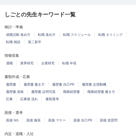
しごとの先生キーワード一覧
検討・準備
就職活動 進め方
転職 進め方
転職 スケジュール
転職 タイミング
転職 相談
第二新卒
情報収集
適職
業界研究
企業研究
転職 年収
書類作成・応募
履歴書
履歴書 書き方
履歴書 自己PR
履歴書 志望動機
履歴書 資格
履歴書 証明写真
職務経歴書
職務経歴書 書き方
応募
応募後 流れ
書類選考
面接・選考
面接 NG
面接 服装
面接 マナー
面接 自己PR
面接 逆質問
内定・退職・入社