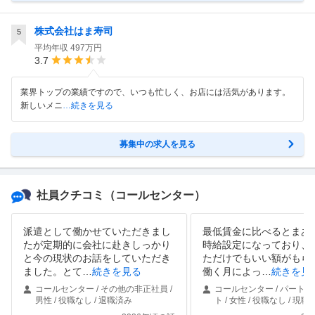
株式会社はま寿司
5
平均年収
497万円
3.7
業界トップの業績ですので、いつも忙しく、お店には活気があります。
新しいメニ
…続きを見る
募集中の求人を見る
社員クチコミ
（コールセンター）
派遣として働かせていただきまし
最低賃金に比べるとまあ
たが定期的に会社に赴きしっかり
時給設定になっており、
と今の現状のお話をしていただき
ただけでもいい額がもら
ました。とて
…
続きを見る
働く月によっ
…
続きを見
コールセンター / その他の非正社員 /
コールセンター / パート
男性 / 役職なし / 退職済み
ト / 女性 / 役職なし / 現職