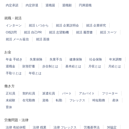
内定承諾
内定辞退
退職届
退職願
円満退職
就職・就活
インターン
就活 いつから
就活 企業説明会
就活 企業研究
OB訪問
就活 自己PR
就活 志望動機
就活 履歴書
就活 スーツ
就活 メール返信
就活 面接
お金
年金 手続き
失業保険
失業手当
健康保険
社会保険
年末調整
退職金
財形貯蓄
歩合制とは
基本給とは
月収とは
月給とは
手取りとは
年収とは
働き方
正社員
契約社員
派遣社員
パート
アルバイト
フリーター
未経験
在宅勤務
資格
転勤
フレックス
時短勤務
産休
育休
労働問題・法律
法律 有給休暇
法律 残業
法律 フレックス
労働基準法
36協定