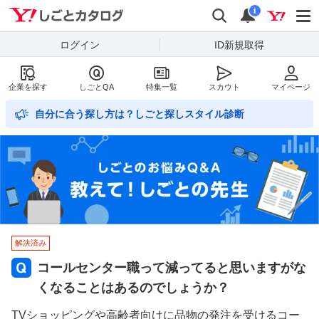
Yahoo!しごとカタログ
検索
通知数
i
ログイン
ID新規取得
企業を探す
しごとQA
特集一覧
スカウト
マイページ
自分に合う探し方は？しごと探しスタイル診断
解決済み
コールセンター職って減ってると思いますがな
くなることはあるのでしょうか？
TVショッピングや高齢者向けに品物の発注を受けるコー