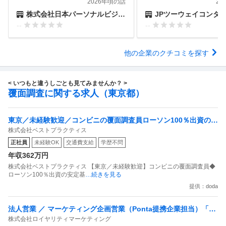
2026年頃の話
20
株式会社日本パーソナルビジネス
JPツーウェイコンタクト株
--
--
他の企業のクチコミを探す
< いつもと違うしごとも見てみませんか？ >
覆面調査に関する求人（東京都）
東京／未経験歓迎／コンビニの覆面調査員ローソン100％出資の安
株式会社ベストプラクティス
定基盤／月５日在宅／残業月10時間
正社員
未経験OK
交通費支給
学歴不問
年収362万円
株式会社ベストプラクティス 【東京／未経験歓迎】コンビニの覆面調査員◆
ローソン100％出資の安定基
…続きを見る
提供：doda
法人営業 ／ マーケティング企画営業（Ponta提携企業担当）「国
株式会社ロイヤリティマーケティング
内最大級の共通ポイントサービスを展開／無駄のない消費社会を