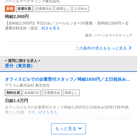
パーソルマーケティング株式会社
ーSV業務
新着
派遣社員
交通費支給
残業なし
土日休み
時給2,000円
【高時給2,000円】平日のみ／コールセンターSV業務 ・高時給2,000円＋交
通費全額支給（規定
…続きを見る
提供：パーソルマーケティング
この条件の求人をもっと見る
< 質問に関する求人 >
受付（東京都）
オフィスビルでの企業受付スタッフ／時給1850円／土日祝休み／
アラコム株式会社 東京支社
定時17時半／残業なし／主婦・主夫歓迎／面接交通費支給／契約
契約社員
未経験OK
交通費支給
残業なし
社員・千代田区
日給1.4万円
オフィスビルでの企業受付スタッフ/時給1,850円/土日祝休み/定時17時半/残
業なし/主婦・主夫
…続きを見る
提供：アラコム株式会社
もっと見る
経理（財務会計） ／ 事務スタッフ／受付・データ入力・庶務