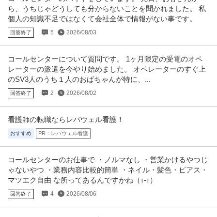
ら、うちじゃどうしても分からないことを聞かれました。 私
この条件の求人をもっと見る
個人の知識不足ではなくて会社全体で情報がない事です。
5
2026/08/03
回答終了
コールセンターについて質問です。 1ヶ月限定の受電のオペ
レーターの派遣を今やり始めました。 オペレーターのすぐ上
のSV3人のうち１人のおばちゃんが特に、...
2
2026/08/02
回答終了
看護師の転職ならレバウェル看護！
おすすめ
PR：レバウェル看護
コールセンターのお仕事で ・ノルマなし ・営業かけるやつじ
ゃないやつ ・業務内容比較的簡単 ・ネイル・髪色・ピアス・
マツエク自由 な所ってあるんですかね（т-т）
4
2026/08/06
回答終了