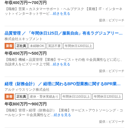
年収400万円〜700万円
【職種】営業＞カスタマーサポート・ヘルプデスク 【業種】IT・インターネ
ット＞インターネットサービ
…続きを見る
提供：ビズリーチ
品質管理 ／ 「年間休日125日／服装自由」有名ラグジュアリーブ
株式会社エキップメント
ランドを裏から支える／時計・ジュエリーの商品管理
新着
正社員
未経験OK
英語不要
年間休日120日以上
年収400万円〜500万円
【職種】機械＞品質管理 【業種】サービス＞その他 ※会員属性などに応じ、
当該求人をビズリーチ上で閲
…続きを見る
提供：ビズリーチ
経理（財務会計） ／ 経理に関わるBPO型業務に関するBPR業務K
アルティウスリンク株式会社
DDIと三井物産出資
新着
正社員
産休・育休実績あり
年間休日110日以上
年間休日120日以上
年収800万円〜900万円
【職種】管理＞経理（財務会計） 【業種】サービス＞アウトソーシング・コ
ールセンター ※会員属性など
…続きを見る
提供：ビズリーチ