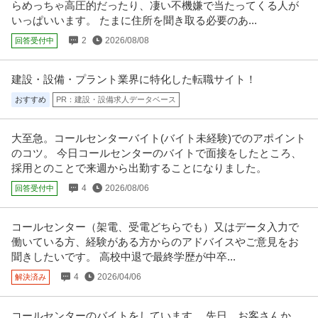
らめっちゃ高圧的だったり、凄い不機嫌で当たってくる人が
年収350万円〜517万円
いっぱいいます。 たまに住所を聞き取る必要のあ...
株式会社早稲田アカデミー 【東京】受付事務（未経験歓迎）◆賞与3.8ヶ月分
2
2026/08/08
回答受付中
◆残業月7h程◆子供の成
…続きを見る
提供：doda
建設・設備・プラント業界に特化した転職サイト！
プロデューサー・ディレクター ／ アニメ宣伝プロデューサー／総
おすすめ
PR：建設・設備求人データベース
株式会社KADOKAWA
合エンタメ企業でのオリジナルアニメ宣伝業務
上場企業
駅チカ
年間休日100日以上
大至急。コールセンターバイト(バイト未経験)でのアポイント
年収800万円〜1,000万円
のコツ。 今日コールセンターのバイトで面接をしたところ、
【職種】テレビ・放送・映像・音響＞プロデューサー・ディレクター 【業
採用とのことで来週から出勤することになりました。
種】マスコミ・メディア＞テレビ
…続きを見る
提供：ビズリーチ
4
2026/08/06
回答受付中
国際・貿易業務 ／ 「営業事務／東京都」17時退社／実働7時間／
コールセンター（架電、受電どちらでも）又はデータ入力で
聖効貿易株式会社
残業ほぼなし／聖効グループの安定基盤
働いている方、経験がある方からのアドバイスやご意見をお
正社員
土日休み
18時前退社
語学を活かせる
聞きしたいです。 高校中退で最終学歴が中卒...
年収400万円〜500万円
4
2026/04/06
解決済み
【職種】管理＞国際・貿易業務 【業種】メーカー＞その他 ※会員属性などに
応じ、当該求人をビズリーチ
…続きを見る
提供：ビズリーチ
コールセンターのバイトをしています。 先日、お客さんか