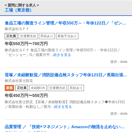
< 質問に関する求人 >
工場（東京都）
食品工場の製造ライン管理／年収550万～・年休122日／「ゼンシ
株式会社ＧＦＦ
ョー」G／残業月平均25H
正社員
交通費支給
昇給あり
家族手当あり
年収550万円〜700万円
株式会社ＧＦＦ 食品工場の製造ライン管理／年収550万～・年休122日／
「ゼンショー」G／残業月平
…続きを見る
提供：doda
笹塚／未経験歓迎／消防設備点検スタッフ年休123日／長期出張・
株式会社富士防災
転勤なし／賞与2回／大林組グループ
新着
正社員
未経験OK
交通費支給
昇給あり
年収450万円〜550万円
株式会社富士防災 【笹塚／未経験歓迎】消防設備点検スタッフ◆年休123日
／長期出張・転勤なし／賞与
…続きを見る
提供：doda
品質管理 ／ 「技術×マネジメント」Amazonの物流を止めない／