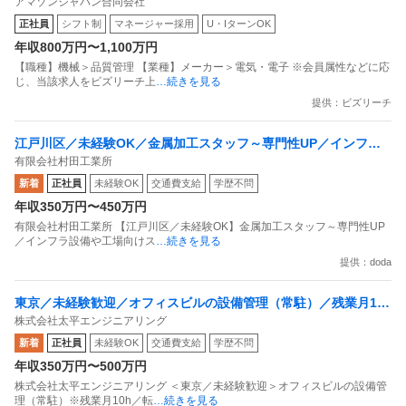
アマゾンジャパン合同会社
その技術と誇りを武器に顧客に貢献する／物流設備メンテナンス
正社員
シフト制
マネージャー採用
U・IターンOK
エリアマネージャー（Site Maintenance Area Manager）
年収800万円〜1,100万円
【職種】機械＞品質管理 【業種】メーカー＞電気・電子 ※会員属性などに応
じ、当該求人をビズリーチ上
…続きを見る
提供：ビズリーチ
江戸川区／未経験OK／金属加工スタッフ～専門性UP／インフラ
有限会社村田工業所
設備や工場向けスクリューコンベア製造
新着
正社員
未経験OK
交通費支給
学歴不問
年収350万円〜450万円
有限会社村田工業所 【江戸川区／未経験OK】金属加工スタッフ～専門性UP
／インフラ設備や工場向けス
…続きを見る
提供：doda
東京／未経験歓迎／オフィスビルの設備管理（常駐）／残業月10
株式会社太平エンジニアリング
h／転勤なし／資格手当／福利厚生
新着
正社員
未経験OK
交通費支給
学歴不問
年収350万円〜500万円
株式会社太平エンジニアリング ＜東京／未経験歓迎＞オフィスビルの設備管
理（常駐）※残業月10h／転
…続きを見る