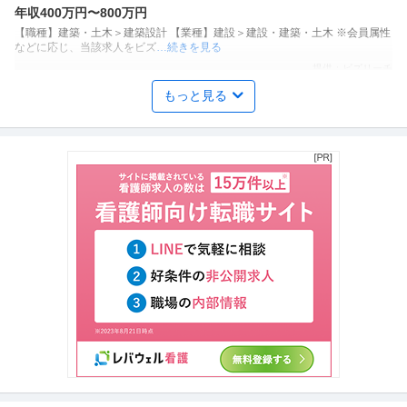
年収400万円〜800万円
【職種】建築・土木＞建築設計 【業種】建設＞建設・建築・土木 ※会員属性
などに応じ、当該求人をビズ
…続きを見る
提供：ビズリーチ
もっと見る
電気設備施工管理 ／ 工事管理者（電気工事）
株式会社NTTファシリティーズ
正社員
年間休日120日以上
研修あり
教育充実
年収800万円〜1,000万円
【職種】施工管理＞電気設備施工管理 【業種】建設＞建設・建築・土木 ※会
員属性などに応じ、当該求人
…続きを見る
提供：ビズリーチ
11月入社／東京／転勤無／製造(ビール)「やってみなはれ」の自
サントリーホールディングス株式会社
由闊達風土福利厚生〇
正社員
交通費支給
昇給あり
職場内禁煙
年収400万円〜715万円
サントリーホールディングス株式会社 【11月入社／東京／転勤無】製造(ビ
ール)◆「やってみなはれ」
…続きを見る
提供：doda