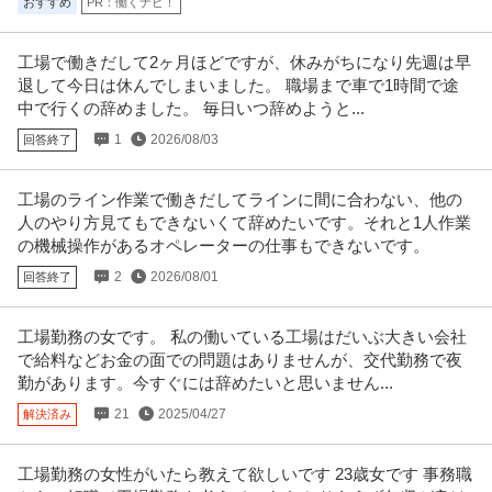
おすすめ
PR：働くナビ！
工場で働きだして2ヶ月ほどですが、休みがちになり先週は早
退して今日は休んでしまいました。 職場まで車で1時間で途
中で行くの辞めました。 毎日いつ辞めようと...
1
2026/08/03
回答終了
工場のライン作業で働きだしてラインに間に合わない、他の
人のやり方見てもできないくて辞めたいです。それと1人作業
の機械操作があるオペレーターの仕事もできないです。
2
2026/08/01
回答終了
工場勤務の女です。 私の働いている工場はだいぶ大きい会社
で給料などお金の面での問題はありませんが、交代勤務で夜
勤があります。今すぐには辞めたいと思いません...
21
2025/04/27
解決済み
工場勤務の女性がいたら教えて欲しいです 23歳女です 事務職