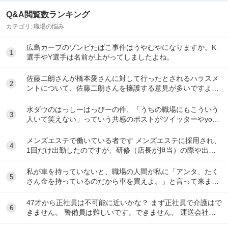
Q&A閲覧数ランキング
カテゴリ:
職場の悩み
広島カープのゾンビたばこ事件はうやむやになりますか。K
1
選手やY選手は名前が上がってしましたよね。
佐藤二朗さんが橋本愛さんに対して行ったとされるハラスメ
2
ントについて、佐藤二朗さんを擁護する意見が多いですよ
ね。 これは極端に言えば、 「ハラスメントでは...
水ダウのはっしーはっぴーの件、「うちの職場にもこういう
3
人いて笑えない」っていう共感のポストがツイッターやyout
ubeのコメント欄に多すぎてそっちに驚いて...
メンズエステで働いている者です メンズエステに採用され、
4
1回だけ出勤したのですが、研修（店長が担当）の際や出勤
時に「元々デリをやっていたなら」という理由で...
私が車を持っていないと、職場の人間が私に「アンタ、たく
5
さん金を持っているのだから車を買えよ。」と言って来ま
す。 でも なんで しんどい思いをして働いた金で...
47才から正社員は不可能に近いかな？ まず正社員で介護はで
6
きません。 警備員は難しいです。できません。 運送会社の
運転手は無理です。できません 過去にうつ...