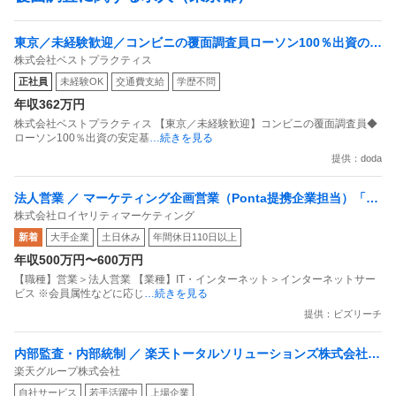
東京／未経験歓迎／コンビニの覆面調査員ローソン100％出資の安
株式会社ベストプラクティス
定基盤／月５日在宅／残業月10時間
正社員
未経験OK
交通費支給
学歴不問
年収362万円
株式会社ベストプラクティス 【東京／未経験歓迎】コンビニの覆面調査員◆
ローソン100％出資の安定基
…続きを見る
提供：doda
法人営業 ／ マーケティング企画営業（Ponta提携企業担当）「国
株式会社ロイヤリティマーケティング
内最大級の共通ポイントサービスを展開／無駄のない消費社会を
新着
大手企業
土日休み
年間休日110日以上
目指すデータマーケティングカンパニー」
年収500万円〜600万円
【職種】営業＞法人営業 【業種】IT・インターネット＞インターネットサー
ビス ※会員属性などに応じ
…続きを見る
提供：ビズリーチ
内部監査・内部統制 ／ 楽天トータルソリューションズ株式会社
楽天グループ株式会社
戦略事業コンプライアンス支援部 業務統制支援課：ショップコン
自社サービス
若手活躍中
上場企業
プライアンス推進担当（SBCSD）