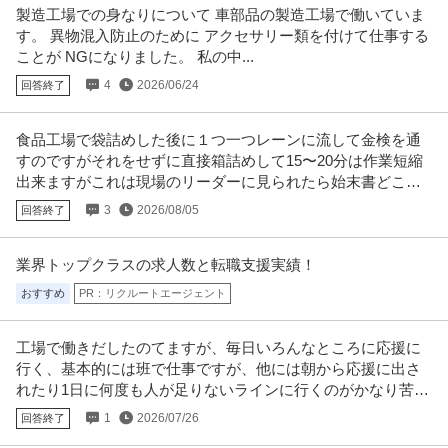
製造工場での身なりについて 車部品の製造工場で働いていま
す。 異物混入防止のために アクセサリー類を付けて仕事する
ことが NGになりました。 私の中...
4
2026/06/24
回答終了
食品工場で袋詰めした後に１つ一つレーンに流して金検を通
すのですがそれをせずに直接箱詰めして15〜20分は作業短縮
出来ますがこれは現場のリーダーに見られたら始末書どころ
ではすみませんか？
3
2026/08/05
回答終了
業界トップクラスの求人数と転職支援実績！
おすすめ
PR：リクルートエージェント
工場で働きだしたのてますが、毎日いろんなところに応援に
行く、基本的には班で仕事ですが、他には朝から応援に出さ
れたり1日に何度も人が足りないラインに行くのがかなり苦痛
です。
1
2026/07/26
回答終了