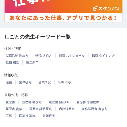
しごとの先生キーワード一覧
検討・準備
就職活動 進め方
転職 進め方
転職 スケジュール
転職 タイミング
転職 相談
第二新卒
情報収集
適職
業界研究
企業研究
転職 年収
書類作成・応募
履歴書
履歴書 書き方
履歴書 自己PR
履歴書 志望動機
履歴書 資格
履歴書 証明写真
職務経歴書
職務経歴書 書き方
応募
応募後 流れ
書類選考