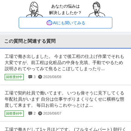
あなたの悩みは
工場長 ／ 「工場長」「年収事例800~1200万円」自動車業界をリ
解決しましたか？
株式会社IDOM
ードする「Gulliver」
職場内禁煙
スキルアップ
上場企業
AIにも聞いてみる
年収800万円〜1,200万円
【職種】機械＞工場長 【業種】メーカー＞自動車・自動車部品 ※会員属性な
どに応じ、当該求人をビズリ
…続きを見る
この質問と関連する質問
提供：ビズリーチ
工場で働き出しました。 今まで後工程の仕上げ作業でそれも
物流企画・物流管理 ／ 戦略調達・購買（半導体製造用の薬品・レ
大変ですが、前工程は化粧品の中身を充填、手動でやるため
キオクシア株式会社
ジスト）_H2610
説明されてやってみて焦るとこぼしてしまったり...
新着
在宅ワーク
土日休み
昇格あり
3
2026/08/08
回答受付中
年収800万円〜1,200万円
【職種】管理＞物流企画・物流管理 【業種】メーカー＞半導体 ※会員属性な
どに応じ、当該求人をビズリ
…続きを見る
工場で契約社員で働いてます。 いつも偉そうに見下してくる
提供：ビズリーチ
年配社員がいます 自分は仕事サボりまくりなくせに横柄な態
度して来ます。 毎日お前らこれやっとけよ...
未経験歓迎／夜勤なし／工場の設備管理 ～年休125日／土日祝休
2
2026/08/07
回答受付中
株式会社ユニークテクノサービス
／残業15H以下／住宅手当
正社員
未経験OK
交通費支給
昇給あり
工場で働きだして1ヶ月ほどです。 (フルタイムパート) 朝行く
年収350万円〜840万円