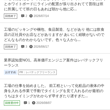
とホワイトボードにラインの配置が張り出されてて普段は班
株式会社ユニークテクノサービス ＜未経験歓迎/夜勤なし＞工場の設備管理
に所属してて班の日もあれば朝から他に応...
～年休125日／土日祝休／
…続きを見る
提供：doda
2
2026/07/14
回答終了
内部監査・内部統制 ／ 全社IT統制／ガバナンス担当 ／管理職ポ
工場のピッキングや梱包、食品製造、などがあり 他には飲食
三井金属株式会社
ジション（リモートワーク／残業少／フレックス）
店の正社員やお店などがありますが あいにく経験がないので
新着
正社員
土日休み
職場内禁煙
リモートワーク
どんなものかわからないです。色々な人から...
年収800万円〜1,300万円
3
2026/06/17
回答終了
【職種】管理＞内部監査・内部統制 【業種】メーカー＞素材 ※会員属性など
に応じ、当該求人をビズリー
…続きを見る
提供：ビズリーチ
業界認知度NO1。高単価ITエンジニア案件はレバテックフリ
ーランス
店舗管理・店舗運営 ／ 「正社員」スーパーのお肉売り場スタッフ
おすすめ
PR：レバテックフリーランス
株式会社ビック・ライズ
／「毎年昇給あり」基本／なんでも自由にやらせてもらえます
未経験OK
昇給あり
週休2日制
工場の仕事を始めました。 前工程といって化粧品の液体の中
【職種】サービス＞店舗管理・店舗運営 【業種】流通・小売＞小売 ※会員属
性などに応じ、当該求人をビ
…続きを見る
身を入れる作業で手動でタイミングを見て入れるのが最初の
うちはタイミングがわからず早すぎたり遅すぎた...
提供：ビズリーチ
1
2026/08/07
回答受付中
板橋／未経験歓迎／パン製造（日勤）残業20ｈ程／創業90年以上