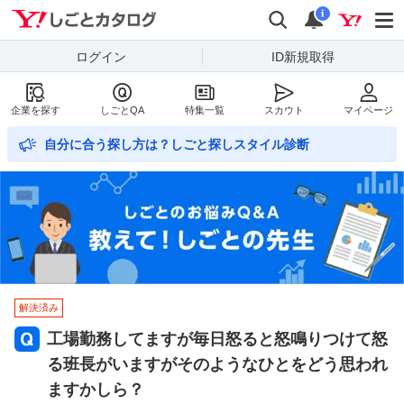
Yahoo!しごとカタログ
検索
通知数
i
ログイン
ID新規取得
企業を探す
しごとQA
特集一覧
スカウト
マイページ
自分に合う探し方は？しごと探しスタイル診断
解決済み
工場勤務してますが毎日怒ると怒鳴りつけて怒
る班長がいますがそのようなひとをどう思われ
ますかしら？