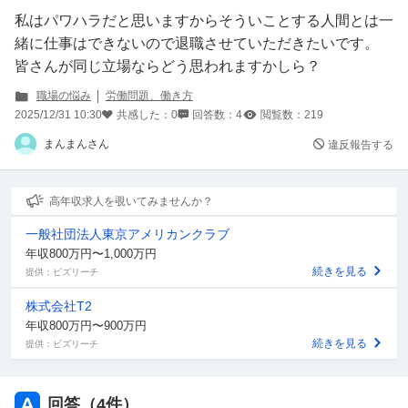
私はパワハラだと思いますからそういことする人間とは一
緒に仕事はできないので退職させていただきたいです。
皆さんが同じ立場ならどう思われますかしら？
職場の悩み
労働問題、働き方
2025/12/31 10:30
共感した：
0
回答数：
4
閲覧数：
219
まんまんさん
違反報告する
高年収求人を覗いてみませんか？
一般社団法人東京アメリカンクラブ
年収800万円〜1,000万円
続きを見る
提供：ビズリーチ
株式会社T2
年収800万円〜900万円
続きを見る
提供：ビズリーチ
回答（
4
件）