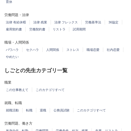
育休
労働問題・法律
法律 有給休暇
法律 残業
法律 フレックス
労働基準法
36協定
雇用契約書
労働契約書
リストラ
試用期間
職場・人間関係
パワハラ
セクハラ
人間関係
ストレス
職場恋愛
社内恋愛
やめたい
しごとの先生カテゴリ一覧
職業
この仕事教えて
このカテゴリすべて
就職、転職
就職活動
転職
退職
公務員試験
このカテゴリすべて
労働問題、働き方
単身赴任、転勤
労働問題
労働条件、給与、残業
失業、リストラ