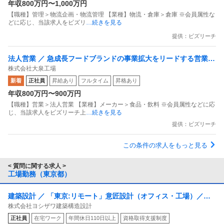
年収800万円〜1,000万円
（責任者候補／薬剤師）
【職種】管理＞物流企画・物流管理 【業種】物流・倉庫＞倉庫 ※会員属性な
どに応じ、当該求人をビズリ
…続きを見る
提供：ビズリーチ
法人営業 ／ 急成長フードブランドの事業拡大をリードする営業リ
株式会社大泉工場
ーダー
新着
正社員
昇給あり
フルタイム
昇格あり
年収800万円〜900万円
【職種】営業＞法人営業 【業種】メーカー＞食品・飲料 ※会員属性などに応
じ、当該求人をビズリーチ上
…続きを見る
提供：ビズリーチ
この条件の求人をもっと見る
< 質問に関する求人 >
工場勤務（東京都）
建築設計 ／ 「東京:リモート」意匠設計（オフィス・工場）／建
株式会社ヨシザワ建築構造設計
築士資格「各種手当など福利厚生充実」100％元請け案件／直行直
正社員
在宅ワーク
年間休日110日以上
資格取得支援制度
帰可能／上流工程