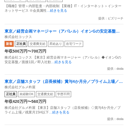
【職種】管理＞内部監査・内部統制 【業種】IT・インターネット＞インター
ネットサービス ※会員属性
…続きを見る
提供：ビズリーチ
東京／経営企画マネージャー（アパレル）イオンGの安定基盤／
株式会社コックス
面接1回／即入社歓迎
新着
正社員
交通費支給
昇給あり
在宅ワーク
年収500万円〜700万円
株式会社コックス 【東京】経営企画マネージャー（アパレル）◆イオンGの
安定基盤／面接1回／即入社歓
…続きを見る
提供：doda
東京／店舗スタッフ（店長候補）賞与4か月分／プライム上場／残
株式会社グルメ杵屋
業月15H以下／新店オープン多数
正社員
未経験OK
交通費支給
学歴不問
年収420万円〜560万円
株式会社グルメ杵屋 【東京】店舗スタッフ（店長候補）◇賞与4か月分／プ
ライム上場／残業月15H以下
…続きを見る
提供：doda