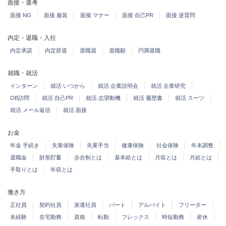
面接・選考
面接 NG
面接 服装
面接 マナー
面接 自己PR
面接 逆質問
内定・退職・入社
内定承諾
内定辞退
退職届
退職願
円満退職
就職・就活
インターン
就活 いつから
就活 企業説明会
就活 企業研究
OB訪問
就活 自己PR
就活 志望動機
就活 履歴書
就活 スーツ
就活 メール返信
就活 面接
お金
年金 手続き
失業保険
失業手当
健康保険
社会保険
年末調整
退職金
財形貯蓄
歩合制とは
基本給とは
月収とは
月給とは
手取りとは
年収とは
働き方
正社員
契約社員
派遣社員
パート
アルバイト
フリーター
未経験
在宅勤務
資格
転勤
フレックス
時短勤務
産休