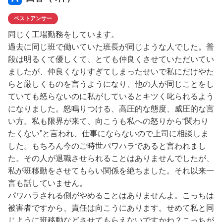
ベストアンサー
同じく工場勤務をしています。
過去に同じ班で働いていた班長が同じような人でした。普
段は明るくて優しくて、とても仲良くさせていただいてい
ましたが、仲良くなりすぎてしまったせいで私にだけやた
らと厳しくものを言うようになり、他の人が同じことをし
ていても怒らないのに私がしているとキツく叱られるよう
になりました。怒鳴りつける、高圧的な態度、威圧的な言
い方。私も限界が来て、向こうも私への怒りから“関わり
たくない”と言われ、仕事にならないので上司に相談しま
した。もちろん今のご時世パワハラであると言われまし
た。その人が退職させられることはありませんでしたが、
私が班移動をさせてもらい関係を絶ちました。それ以来一
言も話していません。
パワハラされる側がやめることはありませんよ。こっちは
被害者ですから、責任は向こうにあります。せめて私と同
じように班移動などさせてもらえないですかね？こっちが