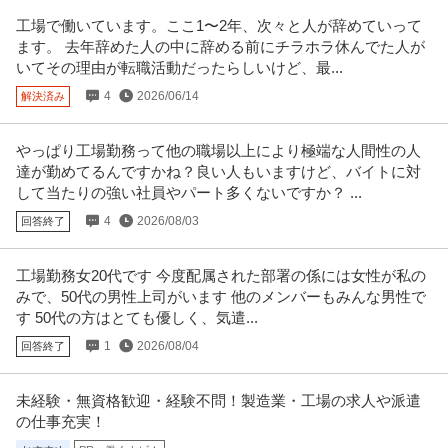
株式会社浅野屋
×森トラストグループ子会社
工場で働いています。ここ1〜2年、次々と人が辞めていって
正社員
未経験OK
交通費支給
学歴不問
ます。 去年辞めた人の中に辞める前にチラホラ休んでた人が
年収305万円〜360万円
いてその理由が転職活動だったらしいけど、最...
株式会社浅野屋 【板橋】＜未経験歓迎◎＞パン製造（日勤）◇残業20ｈ程／
4
2026/06/14
創業90年以上×森トラスト
解決済み
…続きを見る
提供：doda
やっぱり工場勤務って他の職場以上により極端な人間性の人
この条件の求人をもっと見る
達が勤めてるんですかね？良い人もいますけど、バイトに対
して当たりの強い社員やパート多くないですか？ ...
4
2026/08/03
回答終了
工場勤務女20代です 今度配属された部署の係には女性が私の
みで、50代の男性上司がいます 他のメンバーもみんな男性で
す 50代の方はとても優しく、気遣...
1
2026/08/04
回答終了
未経験・無資格歓迎・経験不問！製造業・工場の求人や派遣
の仕事充実！