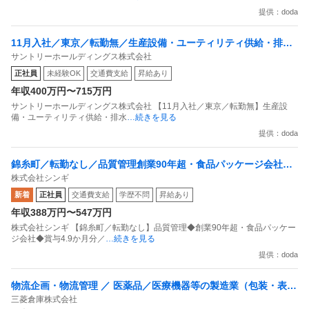
提供：doda
11月入社／東京／転勤無／生産設備・ユーティリティ供給・排水
サントリーホールディングス株式会社
処理設備のオペレーションサントリーG
正社員
未経験OK
交通費支給
昇給あり
年収400万円〜715万円
サントリーホールディングス株式会社 【11月入社／東京／転勤無】生産設
備・ユーティリティ供給・排水
…続きを見る
提供：doda
錦糸町／転勤なし／品質管理創業90年超・食品パッケージ会社賞
株式会社シンギ
与4.9か月分／福利厚生充実
新着
正社員
交通費支給
学歴不問
昇給あり
年収388万円〜547万円
株式会社シンギ 【錦糸町／転勤なし】品質管理◆創業90年超・食品パッケー
ジ会社◆賞与4.9か月分／
…続きを見る
提供：doda
物流企画・物流管理 ／ 医薬品／医療機器等の製造業（包装・表
三菱倉庫株式会社
示・保管）の薬剤師／ 医薬品関連部門における品質保証担当者