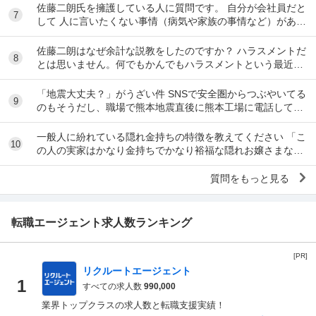
佐藤二朗氏を擁護している人に質問です。 自分が会社員だと
7
して 人に言いたくない事情（病気や家族の事情など）があ
り、上司や総務等に相談した結果、仕事内容を...
佐藤二朗はなぜ余計な説教をしたのですか？ ハラスメントだ
8
とは思いません。何でもかんでもハラスメントという最近の
風潮に反対です。ただ、橋本愛からすれば良い気...
「地震大丈夫？」がうざい件 SNSで安全圏からつぶやいてる
9
のもそうだし、職場で熊本地震直後に熊本工場に電話して
「うるさい！今それどころじゃないんだよ！」...
一般人に紛れている隠れ金持ちの特徴を教えてください 「こ
10
の人の実家はかなり金持ちでかなり裕福な隠れお嬢さまなん
だな」とわかる特徴を教えてください 私の...
質問をもっと見る
転職エージェント求人数ランキング
[PR]
リクルートエージェント
1
すべての求人数
990,000
業界トップクラスの求人数と転職支援実績！