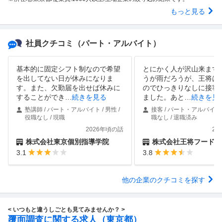
もっと見る
社員クチコミ
（パート・アルバイト）
基本的に固定シフト制なので希望
とにかく人が沢山来ます
を出してない日が休みになりま
うが雨だろうが、王将は
す。また、欠勤届を出せば休みに
のでひっきりなしに接客
することができ
…
続きを見る
ました。あと
…
続きを見
塾講師 / パート・アルバイト / 男性 /
接客 / パート・アルバイト /
役職なし / 現職
職なし / 退職済み
2026年頃の話
20
株式会社東京個別指導学院
株式会社王将フードサ
3.1
3.8
他の企業のクチコミを探す
< いつもと違うしごとも見てみませんか？ >
覆面調査に関する求人（東京都）