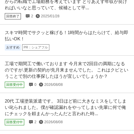
からの転職で工場勤務を考えています とりあえず年収が良け
ればいいなと思っていて、候補として平...
2
2025/01/28
回答終了
スキマ時間でサクッと稼げる！1時間からはたらけて、給与即
払いOK！
おすすめ
PR：シェアフル
工場で期間工で働いております 今月末で2回目の満期になる
のですが.更新の契約が先月来ませんでした。 これはクビとい
うことで別の仕事探したほうが宜しいでしょうか？
0
2026/08/08
回答受付中
20代 工場塗装派遣です。 3日ほど前に大きなミスをしてしま
い叱られました。僕が確認漏れをやってしまい先輩に何で俺
にチェックを頼まんかったんだと言われた時...
2
2026/08/08
回答受付中