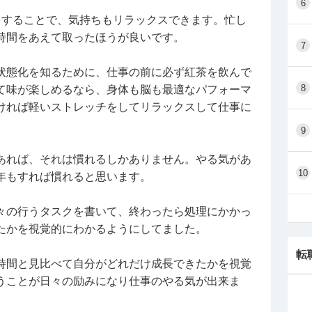
6
をすることで、気持ちもリラックスできます。忙し
時間をあえて取ったほうが良いです。
7
状態化を知るために、仕事の前に必ず紅茶を飲んで
8
て味が楽しめるなら、身体も脳も最適なパフォーマ
ければ軽いストレッチをしてリラックスして仕事に
9
あれば、それは慣れるしかありません。やる気があ
10
年もすれば慣れると思います。
々の行うタスクを書いて、終わったら処理にかかっ
たかを視覚的にわかるようにしてました。
転
時間と見比べて自分がどれだけ成長できたかを視覚
うことが日々の励みになり仕事のやる気が出来ま