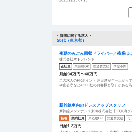
2025/12/25 07:13
< 質問に関する求人 >
50代（東京都）
夜勤のみごみ回収ドライバー／残業ほぼ
株式会社木下フレンド
正社員
未経験OK
交通費支給
学歴不問
月給34万円〜40万円
この求人のPRポイント 注目度が年ー上がっ
や官公庁など4,500社のお客様と取引があ
新幹線車内のドレスアップスタッフ
新幹線メンテナンス東海株式会社【JR東海グ
新着
契約社員
未経験OK
交通費支給
ミ
日給1.2万円