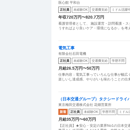
医心館 平和台
正社員
未経験OK
交通費支給
ミドル活躍
年収720万円〜820.7万円
看護管理者として、 施設運営・訪問看護・ス
うすればより良いケア・環境になるか」を考え
電気工事
有限会社石田電機
正社員
未経験OK
交通費支給
学歴不問
月給26.5万円〜50万円
仕事内容：電気工事っていろんな仕事が幅広
楽しいし達成感、やりがいも味わうことの出
（日本交通グループ）タクシードライ
東京梅田交通株式会社 花畑営業所
新着
正社員
未経験OK
学歴不問
ミドル
月給35万円〜60万円
【正社員】★安心・安定の業界No1の日本交