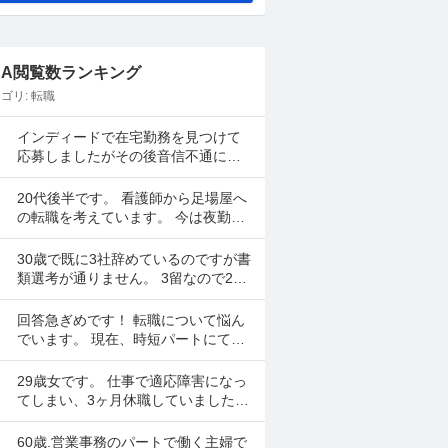
&A閲覧数ランキング
ゴリ:
転職
インディードで在宅勤務を見つけて
応募しましたがその後音信不通にな
りました。 リモート面談の日も決ま
ってました。 リクルーティングソリ
20代後半です。 看護師から足場屋へ
ューションという会...
の転職を考えています。 今は夜勤を
月に5、6回行い手取り28万程度です
が昇給が年1000円のため将来に不安
30歳で既に3社辞めているのですが書
があります。...
類選考が通りません。 3留なので25
歳から社会人スタートとなり2年2年1
年で辞めてしまいました。全部SES
回答急ぎめです！ 転職について悩ん
のITエンジ...
でいます。 現在、時短パートにて就
業しています。 時給は高くなく県の
最低賃金＋20円で、1日6時間で働い
29歳女です。 仕事で適応障害になっ
ています。 ...
てしまい、3ヶ月休職していました
が、休職期間が終わります。 転職活
動をしていましたが決まらなかった
60歳.営業事務のパートで働く主婦で