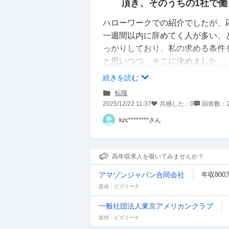
頂き、そのうちの1社で働
ハローワークでの紹介でしたが、
一週間以内に辞めてく人が多い、
っかりしており、私の求める条件
と思いつつ、そこに決めました。
働きはじめて、すでに初日に、人
続きを読む
ブラックではなく、むしろ逆で、
転職
内ルールやマニュアルがたくさん
2025/12/22 11:37
共感した：
0
回答数：
とにかく、覚えることが多くて、
kzc********さん
そちらに取り掛かる。といった具
もちろん、メモはとっていますが
ため、先輩社員にいちいち確認し
高年収求人を覗いてみませんか？
アマゾンジャパン合同会社
年収800
自分で選んだ会社ながら、すでに
提供：ビズリーチ
パワハラなどがある雰囲気ではな
一般社団法人東京アメリカンクラブ
す。
提供：ビズリーチ