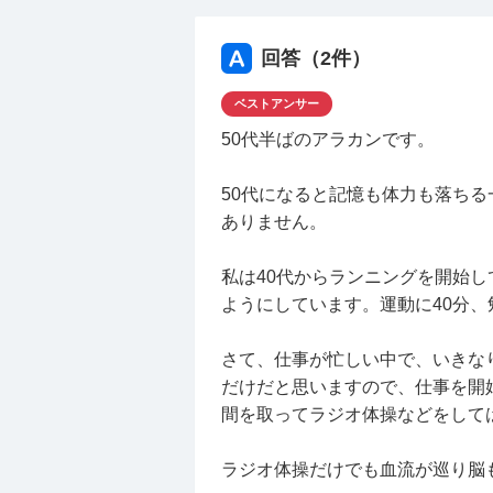
他の人のように、辞めるのは簡単
50代でもう後がないのと、あき
回答（
2
件）
転職経験のある方、私と同じく、
ベストアンサー
え方など、参考にさせてください
50代半ばのアラカンです。
ちなみに、前職は製造業で、現職
50代になると記憶も体力も落ち
ありません。
私は40代からランニングを開始
ようにしています。運動に40分
さて、仕事が忙しい中で、いきな
だけだと思いますので、仕事を開
間を取ってラジオ体操などをして
ラジオ体操だけでも血流が巡り脳