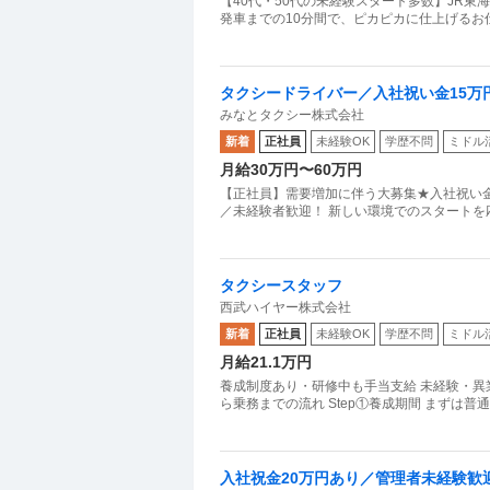
【40代・50代の未経験スタート多数】JR東
発車までの10分間で、ピカピカに仕上げるお仕事です。
タクシードライバー／入社祝い金15万
みなとタクシー株式会社
新着
正社員
未経験OK
学歴不問
ミドル
月給30万円〜60万円
【正社員】需要増加に伴う大募集★入社祝い金
／未経験者歓迎！ 新しい環境でのスタートを
タクシースタッフ
西武ハイヤー株式会社
新着
正社員
未経験OK
学歴不問
ミドル
月給21.1万円
養成制度あり・研修中も手当支給 未経験・異
ら乗務までの流れ Step①養成期間 まずは
入社祝金20万円あり／管理者未経験歓