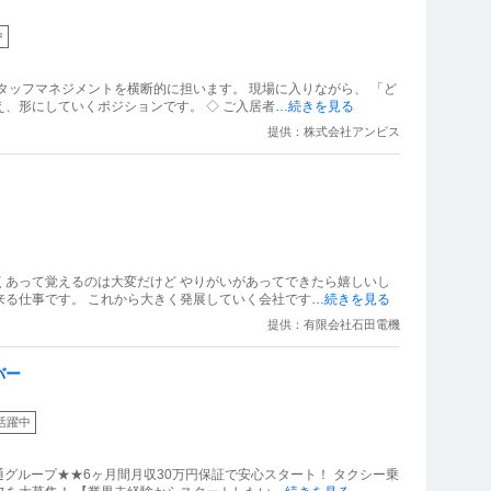
中
タッフマネジメントを横断的に担います。 現場に入りながら、 「ど
、形にしていくポジションです。 ◇ ご入居者
…続きを見る
提供：株式会社アンビス
くあって覚えるのは大変だけど やりがいがあってできたら嬉しいし
来る仕事です。 これから大きく発展していく会社です
…続きを見る
提供：有限会社石田電機
バー
活躍中
通グループ★★6ヶ月間月収30万円保証で安心スタート！ タクシー乗