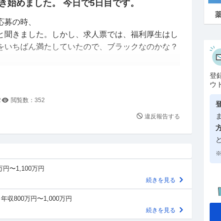
き始めました。 今日で5日目です。
応募の時、
と聞きました。しかし、求人票では、福利厚生はし
をいちばん満たしていたので、ブラックなのかな？
が辞めてく理由が分かりました。
登
小さな会社ながら、めっちゃしっかりしていて、社
ウ
あります。
2
閲覧数：
352
しかも、それをやりながら、優先の仕事が入ると、
違反報告する
合で、しっかり腰を据えて覚える間がありません。
、品物の流れや、工程など、まだ把握できていない
ながら行っています。レベルもかなり高いです。
※
万円〜1,100万円
いっぱいいっぱいで、覚えていけるか不安です。
続きを見る
いので、それは大丈夫かと思いますが、きついで
年収800万円〜1,000万円
続きを見る