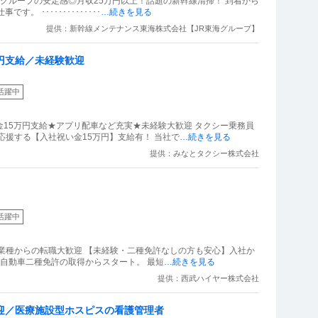
海グループの安定感◎月収25万円以上！話題の新幹線清掃！ 到着から
 ･･････････････
…続きを見る
提供：新幹線メンテナンス東海株式会社【JR東海グループ】
円支給／未経験歓迎
活躍中
15万円支給★アプリ配車など充実★未経験大歓迎 タクシー乗務員
応援する【入社祝い金15万円】支給有！ 当社で
…続きを見る
提供：みなとタクシー株式会社
活躍中
業種からの転職大歓迎 【未経験・二種免許なしの方も安心】入社か
普通自動車二種免許の取得からスタート。 最短
…続きを見る
提供：西武ハイヤー株式会社
迎／医療施設型ホスピスの看護管理者