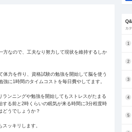
ですが、
らめて辞めるのは本意ではありません。
Q
転職間もない方、どのように対応されているか、考
カテ
。
1
も同業種ですが、少し業務体制が違う感じです。
る一方なので、工夫なり努力して現状を維持するしか
2
して体力を作り、資格試験の勉強を開始して脳を使う
3
、勉強に1時間のタイムコストを毎日費やしてます。
りランニングや勉強を開始してもストレスがたまる
4
始する前と2時くらいの眠気が来る時間に3分程度時
はどうでしょうか？
5
もスッキリします。