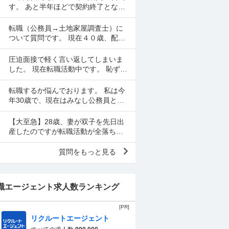
ので、一応、復帰さ...
す。 あと半年ほどで契約終了となる
ので転職活動中てす。 契約終了まで
働くか迷いましたが、転職するなら
転職（公務員→土地家屋調査士）に
早いほうが良いだろ...
ついて質問です。 現在４０歳、配偶
者、長男（８歳）、長女（２）の４
人暮らしです。 地方公務員として勤
圧迫面接で軽く言い返してしまいま
めているなか、昨年度...
した。 現在転職活動中です。 恥ずか
しながら、先述の通り面接で言い返
してしまい、今後どのように対応す
転職するか悩んでおります。 私は今
べきかご教示いただきた...
年30歳で、現在はみなし公務員とし
て働いています。年収は約600万円で
土日祝休みです。 このまま現在の職
【大至急】28歳、妻が双子を先日出
場で40代～50...
産したのですが転職活動が全落ちし
ています。現在のブラック企業から
抜け出すアドバイスをください。 28
質問をもっと見る
歳男性です。現在、転...
職エージェント求人数ランキング
[PR]
リクルートエージェント