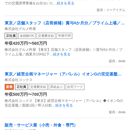
での交通誘導警備をお任せいた
…続きを見る
提供：イーアイデム
東京／店舗スタッフ（店長候補）賞与4か月分／プライム上場／残
株式会社グルメ杵屋
業月15H以下／新店オープン多数
正社員
未経験OK
交通費支給
学歴不問
年収420万円〜560万円
株式会社グルメ杵屋 【東京】店舗スタッフ（店長候補）◇賞与4か月分／プ
ライム上場／残業月15H以下
…続きを見る
提供：doda
東京／経営企画マネージャー（アパレル）イオンGの安定基盤／
株式会社コックス
面接1回／即入社歓迎
新着
正社員
交通費支給
昇給あり
在宅ワーク
年収500万円〜700万円
株式会社コックス 【東京】経営企画マネージャー（アパレル）◆イオンGの
安定基盤／面接1回／即入社歓
…続きを見る
提供：doda
販売・サービス業（小売・外食・専門）