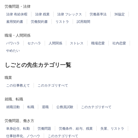
労働問題・法律
法律 有給休暇
法律 残業
法律 フレックス
労働基準法
36協定
雇用契約書
労働契約書
リストラ
試用期間
職場・人間関係
パワハラ
セクハラ
人間関係
ストレス
職場恋愛
社内恋愛
やめたい
しごとの先生カテゴリ一覧
職業
この仕事教えて
このカテゴリすべて
就職、転職
就職活動
転職
退職
公務員試験
このカテゴリすべて
労働問題、働き方
単身赴任、転勤
労働問題
労働条件、給与、残業
失業、リストラ
仕事効率化、ノウハウ
このカテゴリすべて