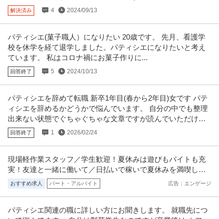
【職種】サービス＞店舗管理・店舗運営 【業種】メーカー＞食品・飲料 ※会
員属性などに応じ、当該求人
…続きを見る
4
2024/09/13
解決済み
提供：ビズリーチ
パティシエ(菓子職人）になりたい 20歳です。 先月、看護学
この条件の求人をもっと見る
校を休学を経て退学しました。パティシエになりたいと考え
ています。 私はコロナ禍にお菓子作りに...
5
2024/10/13
回答終了
パティシエを辞めて転職 新卒1年目(春から2年目)女です パテ
ィシエを辞めるかどうかで悩んでいます。 自分の中でも整理
出来ない状態でぐちゃぐちゃな文章ですが読んでいただけま
すと幸いです。
1
2026/02/24
回答終了
現場軽作業スタッフ／学生歓迎！夏休みは遊びもバイトも充
実！友達と一緒に働いて／日払いで稼いで夏休みを満喫しよ
う！
おすすめ求人
パート・アルバイト
広告：エンゲージ
パティシエ関連の職に詳しい方にお聞きします。 就職先につ