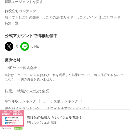
転職エージェントを探す
お役立ちコンテンツ
教えて！しごとの先生
しごとの法律ガイド
しごとガイド
しごとワード
特集一覧
公式アカウントで情報配信中
X
LINE
運営会社
LINEヤフー株式会社
当社は、クチコミの内容およびこれを利用した結果について、何ら保証するもので
はなく、一切の責任を負いません。
転職・就職で人気の企業
平均年収ランキング
ボーナス額ランキング
総合満足度ランキング
ホワイト企業ランキング
ワークライフバランスランキング
職場の人間関係ランキング
看護師の転職ならレバウェル看護！
PR：
レバウェル看護
平均残業時間ランキング
テレワーク・リモートワークランキング