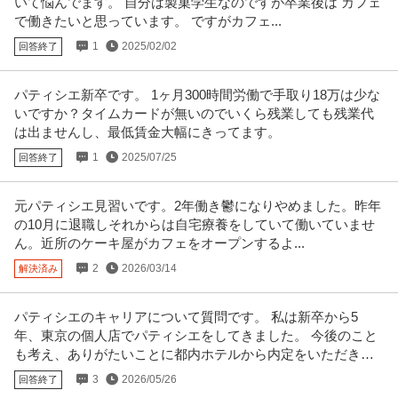
いて悩んでます。 自分は製菓学生なのですが卒業後は カフェ
で働きたいと思っています。 ですがカフェ...
1
2025/02/02
回答終了
パティシエ新卒です。 1ヶ月300時間労働で手取り18万は少な
いですか？タイムカードが無いのでいくら残業しても残業代
は出ませんし、最低賃金大幅にきってます。
1
2025/07/25
回答終了
元パティシエ見習いです。2年働き鬱になりやめました。昨年
の10月に退職しそれからは自宅療養をしていて働いていませ
ん。近所のケーキ屋がカフェをオープンするよ...
2
2026/03/14
解決済み
パティシエのキャリアについて質問です。 私は新卒から5
年、東京の個人店でパティシエをしてきました。 今後のこと
も考え、ありがたいことに都内ホテルから内定をいただき転
職をします。
3
2026/05/26
回答終了