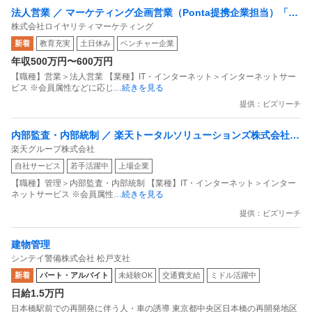
法人営業 ／ マーケティング企画営業（Ponta提携企業担当）「国
株式会社ロイヤリティマーケティング
内最大級の共通ポイントサービスを展開／無駄のない消費社会を
新着
教育充実
土日休み
ベンチャー企業
目指すデータマーケティングカンパニー」
年収500万円〜600万円
【職種】営業＞法人営業 【業種】IT・インターネット＞インターネットサー
ビス ※会員属性などに応じ
…続きを見る
提供：ビズリーチ
内部監査・内部統制 ／ 楽天トータルソリューションズ株式会社
楽天グループ株式会社
戦略事業コンプライアンス支援部 業務統制支援課：ショップコン
自社サービス
若手活躍中
上場企業
プライアンス推進担当（SBCSD）
【職種】管理＞内部監査・内部統制 【業種】IT・インターネット＞インター
ネットサービス ※会員属性
…続きを見る
提供：ビズリーチ
建物管理
シンテイ警備株式会社 松戸支社
新着
パート・アルバイト
未経験OK
交通費支給
ミドル活躍中
日給1.5万円
日本橋駅前での再開発に伴う人・車の誘導 東京都中央区日本橋の再開発地区