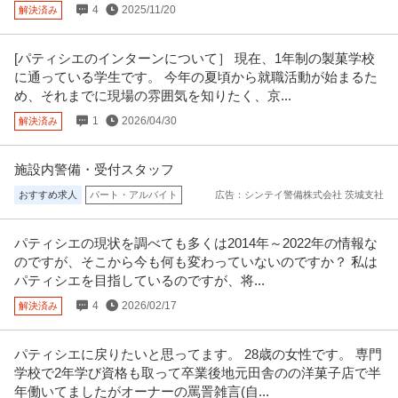
提供：ビズリーチ
4
2025/11/20
解決済み
品質管理 ／ 「営業最前線に近いポジション！」品質管理の最前線
[パティシエのインターンについて］ 現在、1年制の製菓学校
パシフィック洋行株式会社
で顧客満足度向上を支えるサポートポジションを募集します
に通っている学生です。 今年の夏頃から就職活動が始まるた
新着
年間休日110日以上
年間休日100日以上
土日休み
め、それまでに現場の雰囲気を知りたく、京...
【職種】食品＞品質管理 【業種】メーカー＞食品・飲料 ※会員属性などに応
じ、当該求人をビズリーチ上
…続きを見る
1
2026/04/30
解決済み
提供：ビズリーチ
施設内警備・受付スタッフ
経験者優先／開発系PM／PMO／製菓事業向け品質管理体制強化
おすすめ求人
パート・アルバイト
広告：シンテイ警備株式会社 茨城支社
企業名非公開
プロジェクト支援
月給230万円
製菓事業における品質管理体制の強化およびガバナンス改革を目的としたプ
パティシエの現状を調べても多くは2014年～2022年の情報な
ロジェクト支援案件です。 Di
…続きを見る
のですが、そこから今も何も変わっていないのですか？ 私は
パティシエを目指しているのですが、将...
提供：フリーランスHub
4
2026/02/17
解決済み
店舗管理・店舗運営 ／ 「新ブランド業態 担当」世界12カ国／450
株式会社DAY TO LIFE
店舗以上を展開するビアードパパを運営する会社の新ブランド業
パティシエに戻りたいと思ってます。 28歳の女性です。 専門
新着
残業月20時間以内
資格取得支援制度
研修あり
態「ワッフル専門店」立ち上げメンバー
学校で2年学び資格も取って卒業後地元田舎のの洋菓子店で半
年収400万円〜600万円
年働いてましたがオーナーの罵詈雑言(自...