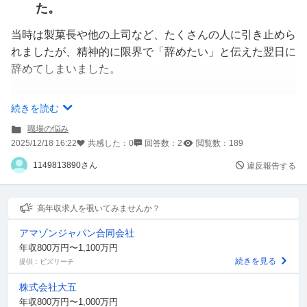
た。
当時は製菓長や他の上司など、たくさんの人に引き止めら
れましたが、精神的に限界で「辞めたい」と伝えた翌日に
辞めてしまいました。
現在は転職活動をしましたが、パティシエとして続けられ
続きを読む
る条件の職場が見つからず、やむを得ずケーキ販売の仕事
職場の悩み
に就いています。
2025/12/18 16:22
共感した：
0
回答数：
2
閲覧数：
189
正直この仕事はやりたかったわけではなく、本当は今もパ
1149813890さん
違反報告する
ティシエを続けたい気持ちが強いです。
そんな中、元同期から
高年収求人を覗いてみませんか？
「あなたが辞める原因になった上司が、パワハラが問題に
アマゾンジャパン合同会社
なって退職した」
年収800万円〜1,100万円
と聞きました。その上司の件で、私以外にも休職中の同期
続きを見る
提供：ビズリーチ
が1人います。
株式会社大五
年収800万円〜1,000万円