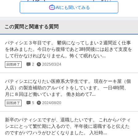
リモートワーク
研修あり
年間休日110日以上
制（本社の場合）／年間休日123日／リモート可（週2日目安）
AIにも聞いてみる
年収800万円〜900万円
【職種】人事＞制度企画・組織開発 【業種】メーカー＞食品・飲料 ※会員属
性などに応じ、当該求人をビ
…続きを見る
この質問と関連する質問
提供：ビズリーチ
パティシエ３年目です。 鬱病になってしまい２週間近く仕事
店舗・FC開発 ／ 免税店での販売・運営管理スタッフ「北海道の
を休みました。今日から復帰であと3時間後には起きて支度を
北海道コンフェクトグループ株式会社
製菓グループ企業」／新千歳・成田・関西の複数エリアにてエリ
して行かなければなりません。怖くて眠れない...
自社サービス
職場内禁煙
産休・育休実績あり
ア限定募集！
2
2025/03/24
回答終了
年収500万円〜700万円
【職種】サービス＞店舗・FC開発 【業種】サービス＞その他 ※会員属性など
に応じ、当該求人をビズリ
…続きを見る
パティシエになりたい医療系大学生です。 現在ケーキ屋（個
提供：ビズリーチ
人店）の製造補助のアルバイトをしています。 一日4時間、
月に８回ほど働いています。 働き始めて7...
法人営業 ／ 「八丁堀」製パン業界への貢献！産業用天板の営業製
5
2024/08/20
回答終了
パシフィック洋行株式会社
パン製菓原料・機器・ワイン輸入商社
年間休日100日以上
語学を活かせる
職場内禁煙
新卒のパティシエですが、退職したいです。 これからパティ
年収500万円〜700万円
シエにとって繁忙期に入るので、半年後に退職すると伝えた
【職種】営業＞法人営業 【業種】メーカー＞日用品 ※会員属性などに応じ、
のですがパワハラがひどくなりました。 入社時...
当該求人をビズリーチ上で閲
…続きを見る