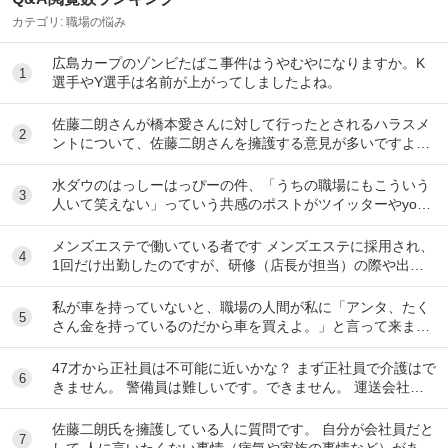
カテゴリ:
職場の悩み
広島カープのゾンビたばこ事件はうやむやになりますか。K
1
選手やY選手は名前が上がってしましたよね。
佐藤二朗さんが橋本愛さんに対して行ったとされるハラスメ
2
ントについて、佐藤二朗さんを擁護する意見が多いですよ
ね。 これは極端に言えば、 「ハラスメントでは...
水ダウのはっしーはっぴーの件、「うちの職場にもこういう
3
人いて笑えない」っていう共感のポストがツイッターやyout
ubeのコメント欄に多すぎてそっちに驚いて...
メンズエステで働いている者です メンズエステに採用され、
4
1回だけ出勤したのですが、研修（店長が担当）の際や出勤
時に「元々デリをやっていたなら」という理由で...
私が車を持っていないと、職場の人間が私に「アンタ、たく
5
さん金を持っているのだから車を買えよ。」と言って来ま
す。 でも なんで しんどい思いをして働いた金で...
47才から正社員は不可能に近いかな？ まず正社員で介護はで
6
きません。 警備員は難しいです。できません。 運送会社の
運転手は無理です。できません 過去にうつ...
佐藤二朗氏を擁護している人に質問です。 自分が会社員だと
7
して 人に言いたくない事情（病気や家族の事情など）があ