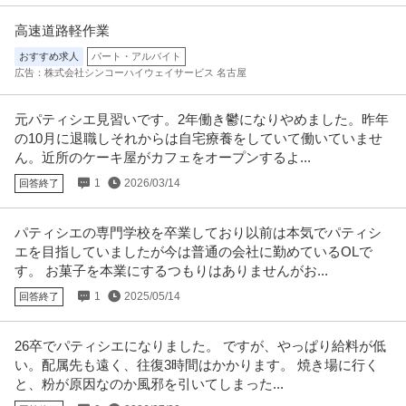
高速道路軽作業
おすすめ求人
パート・アルバイト
広告：株式会社シンコーハイウェイサービス 名古屋
元パティシエ見習いです。2年働き鬱になりやめました。昨年
の10月に退職しそれからは自宅療養をしていて働いていませ
ん。近所のケーキ屋がカフェをオープンするよ...
1
2026/03/14
回答終了
パティシエの専門学校を卒業しており以前は本気でパティシ
エを目指していましたが今は普通の会社に勤めているOLで
す。 お菓子を本業にするつもりはありませんがお...
1
2025/05/14
回答終了
26卒でパティシエになりました。 ですが、やっぱり給料が低
い。配属先も遠く、往復3時間はかかります。 焼き場に行く
と、粉が原因なのか風邪を引いてしまった...