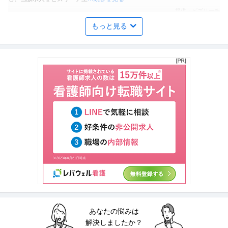
提供：ビズリーチ
もっと見る
経理（財務会計） ／ 「経理／係長職／東京」ブラックサンダー展
有楽製菓株式会社
開の製菓メーカー／完全週休二日制／年間休日123日／リモート可
自社サービス
年間休日100日以上
教育充実
（週2日目安）
年収800万円〜900万円
【職種】管理＞経理（財務会計） 【業種】メーカー＞食品・飲料 ※会員属性
などに応じ、当該求人をビズ
…続きを見る
提供：ビズリーチ
研究・開発 ／ ◤2027年新規開業◢「TRUNK（HOTEL）札幌」
株式会社TRUNK
新規ホテルのパティシエ東証プライム上場G／年間休日120日
正社員
年間休日120日以上
年間休日100日以上
東証一部上場企業
年収300万円〜500万円
【職種】食品＞研究・開発 【業種】サービス＞ホテル ※会員属性などに応
じ、当該求人をビズリーチ上で
…続きを見る
提供：ビズリーチ
あなたの悩みは
制度企画・組織開発 ／ 「人事制度運用〜企画／主任・係長職／東
解決しましたか？
有楽製菓株式会社
京／愛知」ブラックサンダー展開の製菓メーカー／完全週休二日