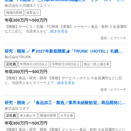
構造的問題の可能性
株式会社小川珈琲クリエイツ
門 スタッフ」〜お菓子・ジェラート・チョコレートなど〜
それでも
・1週間の新職場を辞めることで、職歴に短期離職が2回
職場内禁煙
接客あり
やっぱりパティシエを続けたい、戻れるなら戻りたい
続く
年収300万円〜500万円
という気持ちが一番強いです。
・「戻ってくる人が多い職場」は、離職率の高さを示して
【職種】サービス＞店舗・FC開発 【業種】メーカー＞食品・飲料 ※会員属性
などに応じ、当該求人をビ
…続きを見る
いる可能性もある
同じような経験をした方や、客観的な意見を聞きたいで
提供：ビズリーチ
・精神的に追い詰められた記憶が残る場所で、再び同じ状
す。
態にならないか
研究・開発 ／ ◤2027年新規開業◢「TRUNK（HOTEL）札幌」
皆さんならどう判断しますか？
株式会社TRUNK
新規ホテルのパティシエ東証プライム上場G／年間休日120日
■私からの提案
正社員
年間休日120日以上
年間休日100日以上
東証一部上場企業
まず元の職場の製菓長など信頼できる上司に直接連絡を取
年収300万円〜500万円
り、・職場環境が具体的にどう改善されたか・労働時間や
【職種】食品＞研究・開発 【業種】サービス＞ホテル ※会員属性などに応
じ、当該求人をビズリーチ上で
…続きを見る
体制に変化があるか・復帰後のサポート体制を確認するこ
提供：ビズリーチ
とをお勧めします。その上で、現職場には誠実に事情を説
明し、判断されてはいかがでしょうか。
研究・開発 ／ 「食品加工・製造／業界未経験歓迎」商品開発にも
株式会社コダマ
携われます！残業1分単位で支給／有名カフェや大手コンビニにも
19歳でパティシエへの情熱があることは大きな強みで
正社員
体を動かす
職場内禁煙
大手企業
納品している食品製造部門
す。焦らず、ご自身の心身の健康を最優先に判断してくだ
年収300万円〜500万円
さい。
【職種】食品＞研究・開発 【業種】メーカー＞食品・飲料 ※会員属性などに