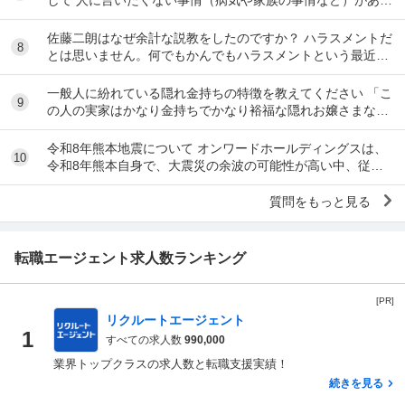
り、上司や総務等に相談した結果、仕事内容を...
佐藤二朗はなぜ余計な説教をしたのですか？ ハラスメントだ
8
とは思いません。何でもかんでもハラスメントという最近の
風潮に反対です。ただ、橋本愛からすれば良い気...
一般人に紛れている隠れ金持ちの特徴を教えてください 「こ
9
の人の実家はかなり金持ちでかなり裕福な隠れお嬢さまなん
だな」とわかる特徴を教えてください 私の...
令和8年熊本地震について オンワードホールディングスは、
10
令和8年熊本自身で、大震災の余波の可能性が高い中、従業
員に売上金の確保（金庫への預け入れ）を優先さ...
質問をもっと見る
転職エージェント求人数ランキング
[PR]
リクルートエージェント
1
すべての求人数
990,000
業界トップクラスの求人数と転職支援実績！
続きを見る