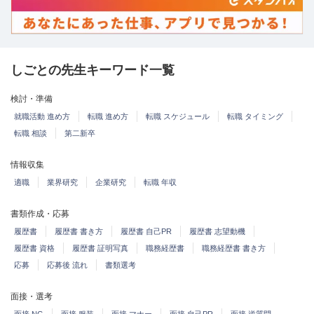
しごとの先生キーワード一覧
検討・準備
就職活動 進め方
転職 進め方
転職 スケジュール
転職 タイミング
転職 相談
第二新卒
情報収集
適職
業界研究
企業研究
転職 年収
書類作成・応募
履歴書
履歴書 書き方
履歴書 自己PR
履歴書 志望動機
履歴書 資格
履歴書 証明写真
職務経歴書
職務経歴書 書き方
応募
応募後 流れ
書類選考
面接・選考