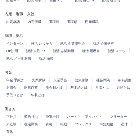
面接 NG
面接 服装
面接 マナー
面接 自己PR
面接 逆質問
内定・退職・入社
内定承諾
内定辞退
退職届
退職願
円満退職
就職・就活
インターン
就活 いつから
就活 企業説明会
就活 企業研究
OB訪問
就活 自己PR
就活 志望動機
就活 履歴書
就活 スーツ
就活 メール返信
就活 面接
お金
年金 手続き
失業保険
失業手当
健康保険
社会保険
年末調整
退職金
財形貯蓄
歩合制とは
基本給とは
月収とは
月給とは
手取りとは
年収とは
働き方
正社員
契約社員
派遣社員
パート
アルバイト
フリーター
未経験
在宅勤務
資格
転勤
フレックス
時短勤務
産休
育休