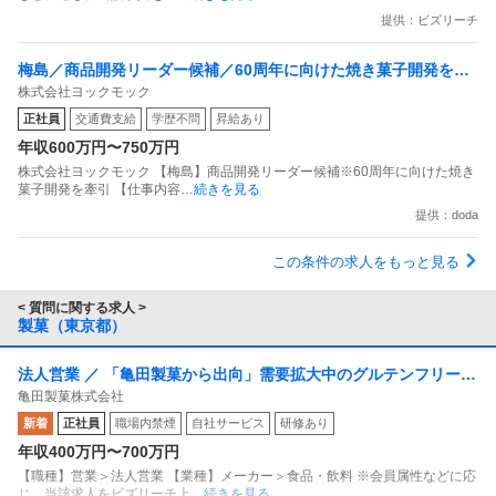
提供：ビズリーチ
梅島／商品開発リーダー候補／60周年に向けた焼き菓子開発を牽
株式会社ヨックモック
引
正社員
交通費支給
学歴不問
昇給あり
年収600万円〜750万円
株式会社ヨックモック 【梅島】商品開発リーダー候補※60周年に向けた焼き
菓子開発を牽引 【仕事内容
…続きを見る
提供：doda
この条件の求人をもっと見る
< 質問に関する求人 >
製菓（東京都）
法人営業 ／ 「亀田製菓から出向」需要拡大中のグルテンフリー市
亀田製菓株式会社
場を開拓／米粉パンの新規開拓営業
新着
正社員
職場内禁煙
自社サービス
研修あり
年収400万円〜700万円
【職種】営業＞法人営業 【業種】メーカー＞食品・飲料 ※会員属性などに応
じ、当該求人をビズリーチ上
…続きを見る