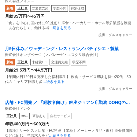
株式会社フォンス
新着
正社員
交通費支給
学歴不問
特別休暇
月給35万円〜45万円
「食」を中心に国内外に90拠点！ 洋食・ベーカリー・ホテル等多業態を展開
「あなたらしく」働ける場
…続きを見る
提供：グルメキャリー
月9日休み／ウェディング・レストラン／パティシエ・製菓
株式会社オンザページ（ノバレーゼ・エスクリ統合会社）
新着
正社員
未経験OK
交通費支給
学歴不問
月給29.5万円〜44.5万円
【年間休日120日＆充実した福利厚生】 飲食・サービス経験を持つ20代、30
代の キャリア転職も多
…続きを見る
提供：グルメキャリー
店舗・FC開発 ／ 「経験者向け」銀座ジョアン店勤務 DONQのパ
株式会社ドンク
ンの販売職を募集しています！
正社員
BtoC
研修あり
自社サービス
年収400万円〜600万円
【職種】サービス＞店舗・FC開発 【業種】メーカー＞食品・飲料 ※会員属性
などに応じ、当該求人をビ
…続きを見る