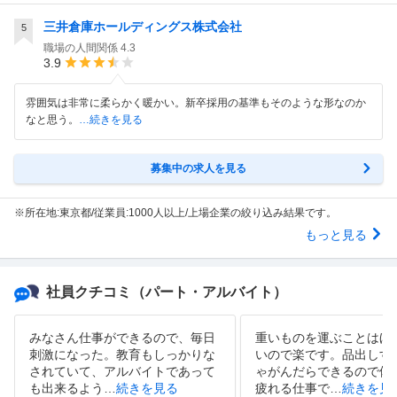
三井倉庫ホールディングス株式会社
5
職場の人間関係
4.3
3.9
雰囲気は非常に柔らかく暖かい。新卒採用の基準もそのような形なのか
なと思う。
…続きを見る
募集中の求人を見る
※所在地:東京都/従業員:1000人以上/上場企業の絞り込み結果です。
もっと見る
社員クチコミ
（パート・アルバイト）
みなさん仕事ができるので、毎日
重いものを運ぶことはほ
刺激になった。教育もしっかりな
いので楽です。品出しす
されていて、アルバイトであって
ゃがんだらできるので体
も出来るよう
…
続きを見る
疲れる仕事で
…
続きを見