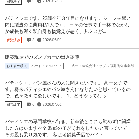
3
2026/07/30
回答終了
パティシエです。22歳今年３年目になります。シェフ夫婦と
間に製造の従業員私1人です。 日々の仕事で手一杯でなかな
か成長も遅く私自身も物覚えが悪く、凡ミスが...
3
2026/05/01
解決済み
建築現場でのダンプカーの出入誘導
おすすめ求人
パート・アルバイト
広告：株式会社トップス 福井警備事業部
パティシエ、パン屋さんの人に聞きたいです。 高一女子で
す。将来パティシエやパン屋さんになりたいと思っているの
で、色々教えて欲しいです。 1、どうやってなっ...
6
2026/04/02
回答終了
パティシエの専門学校へ行き、新卒後どこにも勤めずに開業
した方はいますか？ 親戚の子がそれをしたいと言っていて、
その親も乗り気です。 私は老舗菓子店でバイト...