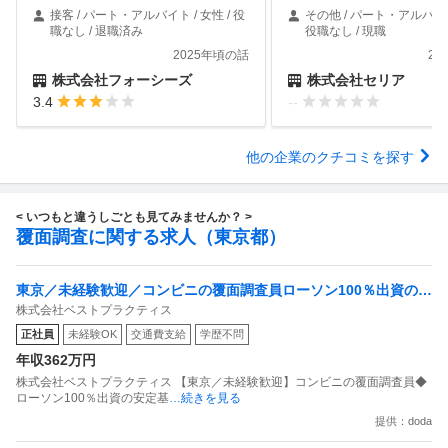
接客 / パート・アルバイト / 女性 / 役
その他 / パート・アルバイト 
職なし / 退職済み
役職なし / 現職
2025年頃の話
20
株式会社フォーシーズ
株式会社セリア
3.4
--
他の企業のクチコミを探す
< いつもと違うしごとも見てみませんか？ >
覆面調査に関する求人（東京都）
東京／未経験歓迎／コンビニの覆面調査員ローソン100％出資の安
株式会社ベストプラクティス
定基盤／月５日在宅／残業月10時間
正社員
未経験OK
交通費支給
学歴不問
年収362万円
株式会社ベストプラクティス 【東京／未経験歓迎】コンビニの覆面調査員◆
ローソン100％出資の安定基
…続きを見る
提供：doda