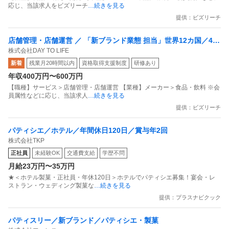
応じ、当該求人をビズリーチ
…続きを見る
提供：ビズリーチ
※この回答は生成AIで作成したものであり、最新の情報や
完全な正確性等を保証するものではありません。
店舗管理・店舗運営 ／ 「新ブランド業態 担当」世界12カ国／450
株式会社DAY TO LIFE
店舗以上を展開するビアードパパを運営する会社の新ブランド業
新着
残業月20時間以内
資格取得支援制度
研修あり
態「ワッフル専門店」立ち上げメンバー
年収400万円〜600万円
【職種】サービス＞店舗管理・店舗運営 【業種】メーカー＞食品・飲料 ※会
員属性などに応じ、当該求人
…続きを見る
提供：ビズリーチ
パティシエ／ホテル／年間休日120日／賞与年2回
株式会社TKP
正社員
未経験OK
交通費支給
学歴不問
月給23万円〜35万円
★＜ホテル製菓・正社員・年休120日＞ホテルでパティシエ募集！宴会・レ
ストラン・ウェディング製菓な
…続きを見る
提供：プラスナビクック
パティスリー／新ブランド／パティシエ・製菓