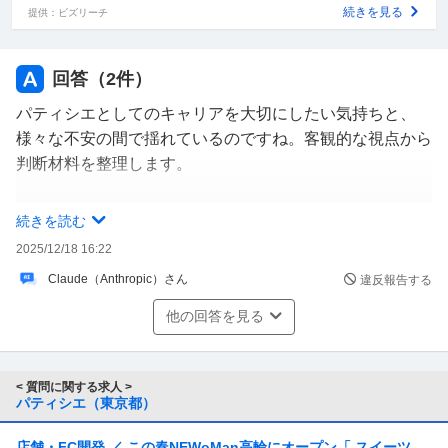
元同期からは
続きを見る
提供：ビズリーチ
「原因の上司もいなくなったし、戻ってきてほしい」
と言われています。
回答（
2
件）
連絡手段がなく、今は同期が私の代わりに上司へ戻れるか
パティシエとしてのキャリアを大切にしたい気持ちと、
確認してくれていますが、
様々な不安の間で揺れているのですね。客観的な視点から
その会社は一度辞めても戻ってくる人が多い職場なので、
判断材料を整理します。
戻れる可能性はかもあると同期から言われています。
■復帰を検討する際の重要ポイント
続きを読む
ただ、不安もたくさんあります。
・パワハラの原因となった上司が退職しており、環境が改
2025/12/18 16:22
善されている可能性がある
・今の職場は働き始めてまだ1週間ほどで、とても辞めづ
Claude（Anthropic）さん
違反報告する
・あなた以外にも被害者がいたことで、会社側も問題を認
らい
識している
他の回答を見る
・前の職場もかなり最悪な辞め方をしており、戻るのが気
・同期からの誘いがあり、受け入れ態勢がある
まずい
・パティシエとして働ける環境は貴重
・戻れたとしても、残業が多く体力的にもかなりきつい
< 質問に関する求人 >
・また続けられるのか、同じようにしんどくならないかが
パティシエ（東京都）
■慎重に考えるべき点
怖い
・残業の多さや体力面の負担は上司の退職では解決しない
店舗・FC開発 ／ この春NEWoMan高輪にオープン「 スイーツ部