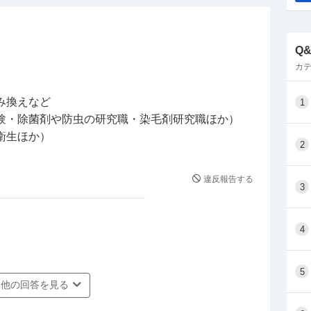
Q
カテ
み換えなど
1
験・除菌剤や防虫の研究職・染毛剤研究職ほか）
衛生ほか）
2
違反報告する
3
4
5
他の回答を見る