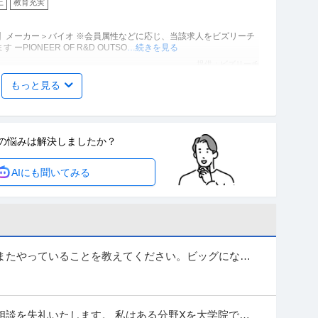
上
教育充実
】メーカー＞バイオ ※会員属性などに応じ、当該求人をビズリーチ
IONEER OF R&D OUTSO
…続きを見る
提供：ビズリーチ
もっと見る
×techで顧客の0→1を創出！マルチソリューションで市場
実績あり
の悩みは
解決しましたか？
ターネット＞インターネットサービス ※会員属性などに応じ、当該求
AIにも聞いてみる
人をビズリーチ上で閲覧された際に内容が異なる場合があります 募集背景 LabBas
…続きを見る
提供：ビズリーチ
険×医療」データ分析・数理担当
またやっていることを教えてください。ビッグになら
 【業種】保険＞損害保険 ※会員属性などに応じ、当該求人をビズ
ります # ミッション アニコム グループは
…続きを見る
相談を失礼いたします。 私はある分野Xを大学院で研
提供：ビズリーチ