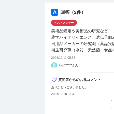
回答（
2
件）
ベストアンサー
美術品鑑定や美術品の研究など
農学バイオサイエンス・遺伝子組
日用品メーカーの研究職（薬品実
衛生研究職（水質・天然菌・食品
2025/12/11 05:53
E-E******さん
質問者からのお礼コメント
ありがとうございました。
2025/12/18 08:39