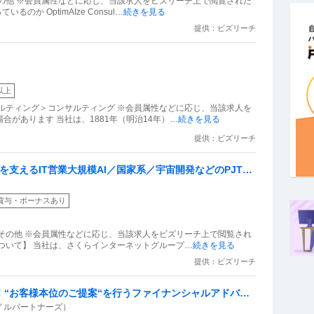
の他 ※会員属性などに応じ、当該求人をビズリーチ上で閲覧された
か OptimAIze Consul
…続きを見る
提供：ビズリーチ
以上
ルティング＞コンサルティング ※会員属性などに応じ、当該求人を
があります 当社は、1881年（明治14年）
…続きを見る
提供：ビズリーチ
を支えるIT営業大規模AI／国家系／宇宙開発などのPJTを
績ありさくらインターネットGリモート可20代で年収920
賞与・ボーナスあり
その他 ※会員属性などに応じ、当該求人をビズリーチ上で閲覧され
ついて】 当社は、さくらインターネットグループ
…続きを見る
提供：ビズリーチ
し！“お客様本位のご提案“を行うファイナンシャルアドバイ
イルパートナーズ）
リモート可／転勤無し