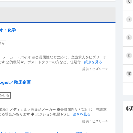
6
7
イオ・化学
8
休み
9
】メーカー＞バイオ ※会員属性などに応じ、当該求人をビズリーチ
ます 公的機関や、ポストドクターの方など、任期付
…続きを見る
提供：ビズリーチ
10
iologist／臨床企画
かせる
転
業種】メディカル＞医薬品メーカー ※会員属性などに応じ、当該求
場合があります ◆ ポジション概要 PS E
…続きを見る
提供：ビズリーチ