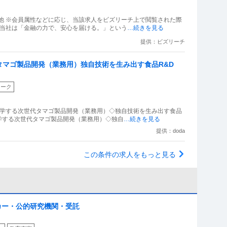
他 ※会員属性などに応じ、当該求人をビズリーチ上で閲覧された際
い 当社は「金融の力で、安心を届ける。」という
…続きを見る
提供：ビズリーチ
マゴ製品開発（業務用）独自技術を生み出す食品R&D
ワーク
科学する次世代タマゴ製品開発（業務用）◇独自技術を生み出す食品
科学する次世代タマゴ製品開発（業務用）◇独自
…続きを見る
提供：doda
この条件の求人をもっと見る
ーカー・公的研究機関・受託