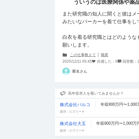
ういうのは医療関係や薬
また研究職の知人に聞くと彼はメ
みたいなパーカーを着て仕事をし
白衣を着る研究職とはどのような
願いします。
この仕事教えて
職業
2025/12/11 05:45
共感した：
0
回答数：
匿名さん
高年収求人を覗いてみませんか？
株式会社パルコ
年収800万円〜1,00
提供：ビズリーチ
株式会社大五
年収800万円〜1,000万
提供：ビズリーチ