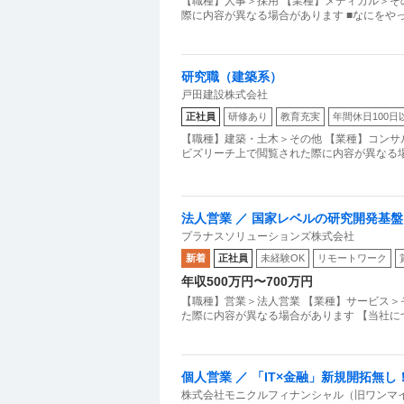
【職種】人事＞採用 【業種】メディカル＞そ
際に内容が異なる場合があります ■なにをやっているの
研究職（建築系）
戸田建設株式会社
正社員
研修あり
教育充実
年間休日100日
【職種】建築・土木＞その他 【業種】コンサ
ビズリーチ上で閲覧された際に内容が異なる場合
法人営業 ／ 国家レベルの研究開発基盤
プラナスソリューションズ株式会社
リード年間280万円のインセンティブ実
新着
正社員
未経験OK
リモートワーク
万円のメンバーも
年収500万円〜700万円
【職種】営業＞法人営業 【業種】サービス＞
た際に内容が異なる場合があります 【当社に
個人営業 ／ 「IT×金融」新規開拓無
株式会社モニクルフィナンシャル（旧ワンマ
ザー・IFA／年休120日以上／条件付