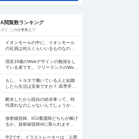
&A閲覧数ランキング
ゴリ:
この仕事教えて
イオンモールの中に、イオンモール
の社員は何人くらいいるものなので
しょうか？何十人とかのレベルです
かね？全体の2、3%くらいですか
現在19歳のWebデザインの勉強をし
ね？ 地震があった時は、屋...
ている者です。 フリーランスのWeb
デザイナーになるためには、どんな
スキルが必要なのでしょうか？ figma
もし、トヨタで働いている人と結婚
はもうある...
したら生活は安泰ですか？ 高専卒の
多分、生産技術系です。 子供を産ん
だ後は、専業主婦かパートで働きた
断水したから陸自の給水車って。時
いです。 トヨタの人と...
代遅れなのじゃないんでしょうか
ね。2Lペットボトルをトラックに満
載してそれを一本づつ配ったら炎熱
放射線技師、ICU看護師どちらが稼げ
の中で長い行列をしなくてい...
るか。放射線技師AIに取られますか
ね？
中2です。イラストレーターは「人間