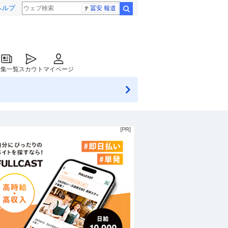
ヘルプ
冨安 報道
検索
特集一覧
スカウト
マイページ