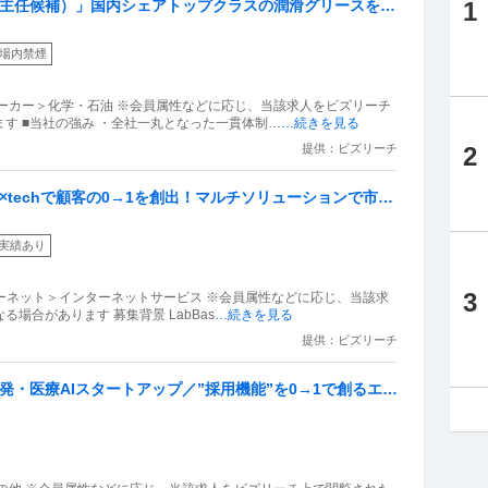
1
〜主任候補）」国内シェアトップクラスの潤滑グリースを生
／年間休日129日／賞与6ヶ月分以上／社員定着率8割の
場内禁煙
ーカー＞化学・石油 ※会員属性などに応じ、当該求人をビズリーチ
す ■当社の強み ・全社一丸となった一貫体制…
…続きを見る
提供：ビズリーチ
2
×techで顧客の0→1を創出！マルチソリューションで市場
実績あり
3
ターネット＞インターネットサービス ※会員属性などに応じ、当該求
人をビズリーチ上で閲覧された際に内容が異なる場合があります 募集背景 LabBas
…続きを見る
提供：ビズリーチ
発・医療AIスタートアップ／”採用機能”を0→1で創るエン
み化！