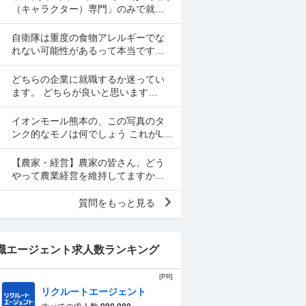
（キャラクター）専門」のみで就職
するのは難しいですか？ 閲覧ありが
とうございます。中学2年生の女子で
自衛隊は重度の食物アレルギーでな
す。最近学校の課題で...
れない可能性があるって本当です
か？どのくらい重かったダメとかあ
りますか？警察、海保、消防など他
どちらの企業に就職するか迷ってい
の公安職も同じですか？
ます。 どちらが良いと思います
か？？ A社 ・大手メーカー、技術系
・ゆるふわホワイト企業 ・給料は大
イオンモール熊本の、この写真のタ
手の平均的くらい...
ンク的なモノは何でしょう これがLP
ガスのタンクなんでしょうか？ だと
したら、とんでもない量ですが。 微
【農家・経営】農家の皆さん、どう
妙に隠してるのが、...
やって農業経営を維持してますか？
ここ数年だけでも、農業資材や肥料
の高騰、物流や人件費の高騰、とく
質問をもっと見る
に農薬の高騰は際限がな...
職エージェント求人数ランキング
[PR]
リクルートエージェント