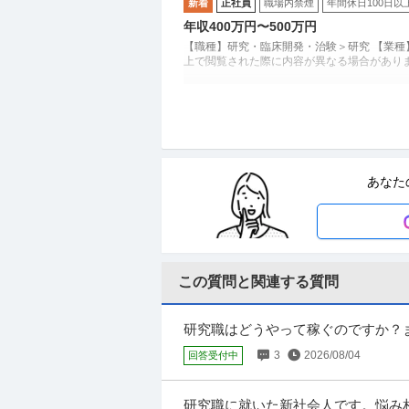
新着
正社員
職場内禁煙
年間休日100日以
年収400万円〜500万円
【職種】研究・臨床開発・治験＞研究 【業種
上で閲覧された際に内容が異なる場合があります ーP
法人営業 ／ 「エンプラセールス」研究
株式会社LabBase
開拓に挑戦
正社員
理系歓迎
自社サービス
産休・育休
あなた
年収800万円〜1,100万円
【職種】営業＞法人営業 【業種】IT・イン
この質問と関連する質問
戦略コンサルタント ／ 「ペット×保
アニコム損害保険株式会社
年間休日100日以上
研修あり
自社サービス
研究職はどうやって稼ぐのですか？
年収400万円〜600万円
なくてもお金は貰えるんですかね？
3
2026/08/04
回答受付中
【職種】コンサルタント＞戦略コンサルタント
リーチ上で閲覧された際に内容が異なる場合があ
研究職に就いた新社会人です。悩み