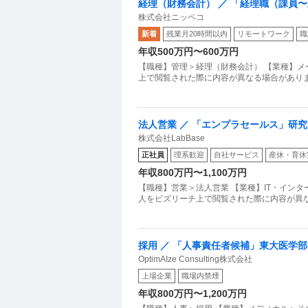
経理（財務会計） ／ 「経理職（課員
株式会社ニッペコ
産する化学素材メーカー／業績安定成長
新着
残業月20時間以内
リモートワーク
職
安定企業！
年収500万円〜600万円
【職種】管理＞経理（財務会計） 【業種】メ
上で閲覧された際に内容が異なる場合がありま
法人営業 ／ 「エンプラセールス」研究
株式会社LabBase
開拓に挑戦
正社員
理系歓迎
自社サービス
産休・育休
年収800万円〜1,100万円
【職種】営業＞法人営業 【業種】IT・イン
採用 ／ 「人事責任者候補」東大医学部
OptimAIze Consulting株式会社
ジニア採用のプロが挑む／人事の仕組
上場企業
職場内禁煙
年収800万円〜1,200万円