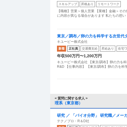
スキルアップ
昇格あり
リモートワーク
【職種】営業＞個人営業 【業種】金融＞その
に内容が異なる場合があります ️私たちの想
東京／調布／卵の力を科学する次世代タ
キユーピー株式会社
新着
正社員
交通費支給
昇給あり
在宅
年収500万円〜1,200万円
キユーピー株式会社 【東京/調布】卵の力を
R&D 【仕事内容】 【東京/調布】卵の力を
< 質問に関する求人 >
理系（東京都）
研究 ／ 「バイオ分野」 研究職／メ
テクノプロ・R＆D社