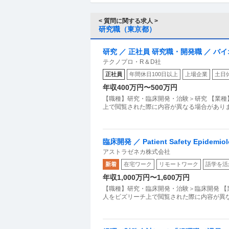
< 質問に関する求人 >
研究職（東京都）
研究 ／ 正社員 研究職・開発職 ／ バ
テクノプロ・R＆D社
正社員
年間休日100日以上
上場企業
土日
年収400万円〜500万円
【職種】研究・臨床開発・治験＞研究 【業種
上で閲覧された際に内容が異なる場合があり
臨床開発 ／ Patient Safety Epidem
アストラゼネカ株式会社
新着
在宅ワーク
リモートワーク
語学を活
年収1,000万円〜1,600万円
【職種】研究・臨床開発・治験＞臨床開発 【
人をビズリーチ上で閲覧された際に内容が異なる