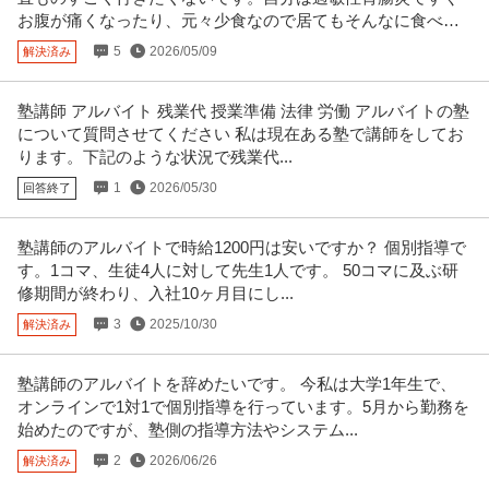
お腹が痛くなったり、元々少食なので居てもそんなに食べら
れないからです。
5
2026/05/09
解決済み
塾講師 アルバイト 残業代 授業準備 法律 労働 アルバイトの塾
について質問させてください 私は現在ある塾で講師をしてお
ります。下記のような状況で残業代...
1
2026/05/30
回答終了
塾講師のアルバイトで時給1200円は安いですか？ 個別指導で
す。1コマ、生徒4人に対して先生1人です。 50コマに及ぶ研
修期間が終わり、入社10ヶ月目にし...
3
2025/10/30
解決済み
塾講師のアルバイトを辞めたいです。 今私は大学1年生で、
オンラインで1対1で個別指導を行っています。5月から勤務を
始めたのですが、塾側の指導方法やシステム...
2
2026/06/26
解決済み