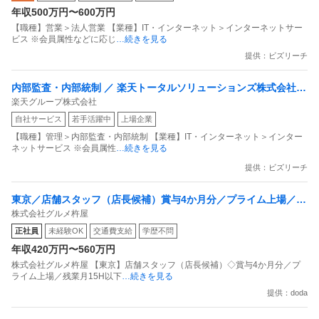
年収500万円〜600万円
【職種】営業＞法人営業 【業種】IT・インターネット＞インターネットサー
ビス ※会員属性などに応じ
…続きを見る
提供：ビズリーチ
内部監査・内部統制 ／ 楽天トータルソリューションズ株式会社
楽天グループ株式会社
戦略事業コンプライアンス支援部 業務統制支援課：ショップコン
自社サービス
若手活躍中
上場企業
プライアンス推進担当（SBCSD）
【職種】管理＞内部監査・内部統制 【業種】IT・インターネット＞インター
ネットサービス ※会員属性
…続きを見る
提供：ビズリーチ
東京／店舗スタッフ（店長候補）賞与4か月分／プライム上場／残
株式会社グルメ杵屋
業月15H以下／新店オープン多数
正社員
未経験OK
交通費支給
学歴不問
年収420万円〜560万円
株式会社グルメ杵屋 【東京】店舗スタッフ（店長候補）◇賞与4か月分／プ
ライム上場／残業月15H以下
…続きを見る
提供：doda