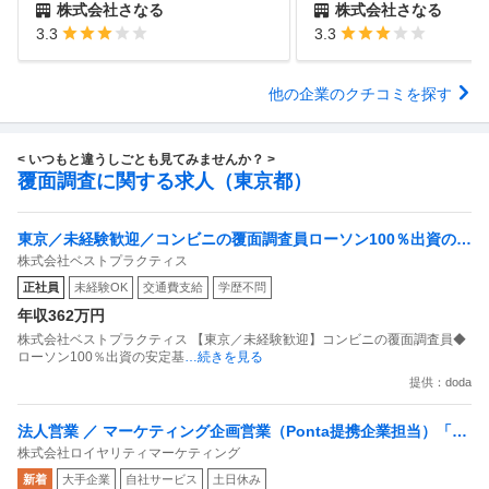
株式会社さなる
株式会社さなる
3.3
3.3
他の企業のクチコミを探す
< いつもと違うしごとも見てみませんか？ >
覆面調査に関する求人（東京都）
東京／未経験歓迎／コンビニの覆面調査員ローソン100％出資の安
株式会社ベストプラクティス
定基盤／月５日在宅／残業月10時間
正社員
未経験OK
交通費支給
学歴不問
年収362万円
株式会社ベストプラクティス 【東京／未経験歓迎】コンビニの覆面調査員◆
ローソン100％出資の安定基
…続きを見る
提供：doda
法人営業 ／ マーケティング企画営業（Ponta提携企業担当）「国
株式会社ロイヤリティマーケティング
内最大級の共通ポイントサービスを展開／無駄のない消費社会を
新着
大手企業
自社サービス
土日休み
目指すデータマーケティングカンパニー」