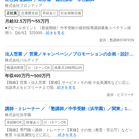
株式会社フロンティア
正社員
交通費支給
昇給あり
社会保険完備
月給32.5万円〜55万円
■アピールポイント 《新規開校》中学受験の個別指導講師募集☆ベテラン採
用☆ 【給与】 325000
…続きを見る
提供：塾講師STATION
法人営業 ／ 営業／キャンペーン／プロモーションの企画・設計提
株式会社パルディア
案 働きがいのある会社ランキング 5年連続選出
職場内禁煙
U・IターンOK
残業月20時間以内
年収400万円〜500万円
【職種】営業＞法人営業 【業種】サービス＞その他 ※会員属性などに応じ、
当該求人をビズリーチ上で閲
…続きを見る
提供：ビズリーチ
講師・トレーナー ／ 「塾講師／中学受験（浜学園）／関東」1教
株式会社浜学園
科専任制／教室運営業務なし（分業制）／年間休日120日／Uター
未経験OK
研修あり
U・IターンOK
ン・Iターン歓迎／入社時期相談可能
【職種】専門職＞講師・トレーナー 【業種】その他（教育・官公庁）など＞
教育 ※会員属性などに応じ、
…続きを見る