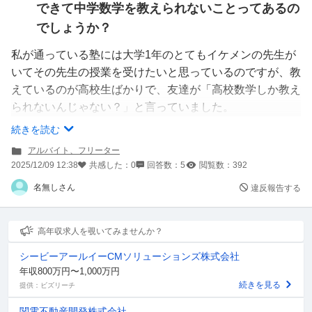
できて中学数学を教えられないことってあるの
でしょうか？
私が通っている塾には大学1年のとてもイケメンの先生が
いてその先生の授業を受けたいと思っているのですが、教
えているのが高校生ばかりで、友達が「高校数学しか教え
られないんじゃない？」と言っていました。
高校数学がどのようなものかはわかりませんが、中学数学
続きを読む
よりはるかに難しいと思っています。
アルバイト、フリーター
ちなみにその先生の授業は受けたことあります。普段の担
2025/12/09 12:38
共感した：
0
回答数：
5
閲覧数：
392
当の先生がいなかった時に。
名無しさん
違反報告する
①その先生が大学1年のため中3は授業しないようにして
いる（経験不足？）
高年収求人を覗いてみませんか？
②中学数学が教えられない
シービーアールイーCMソリューションズ株式会社
年収800万円〜1,000万円
この２つのどちらかが理由かなと思ったのですが、どちら
続きを見る
提供：ビズリーチ
だと思いますか？
関電不動産開発株式会社