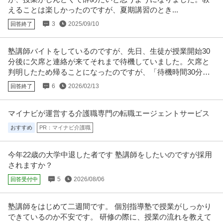
えることは楽しかったのですが、夏期講習のとき...
3
2025/09/10
回答終了
塾講師バイトをしているのですが、先日、生徒が授業開始30
分後に欠席と連絡が来てそれまで待機していました。欠席と
判明したため帰ることになったのですが、「待機時間30分の
給料を付けられませんか？
6
2026/02/13
回答終了
マイナビが運営する介護職専門の転職エージェントサービス
おすすめ
PR：マイナビ介護職
今年22歳の大学中退した者です 塾講師をしたいのですが採用
されますか？
5
2026/08/06
回答受付中
塾講師をはじめて二週間です。 個別指導塾で授業がしっかり
できているのか不安です。 研修の際に、授業の流れを教えて