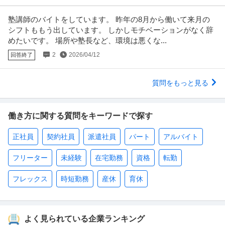
塾講師のバイトをしています。 昨年の8月から働いて来月の
シフトももう出しています。 しかしモチベーションがなく辞
めたいです。 場所や塾長など、環境は悪くな...
2
2026/04/12
回答終了
質問をもっと見る
働き方に関する質問をキーワードで探す
正社員
契約社員
派遣社員
パート
アルバイト
フリーター
未経験
在宅勤務
資格
転勤
フレックス
時短勤務
産休
育休
よく見られている企業ランキング