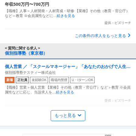
年収500万円〜700万円
【職種】人事＞人材開発・人材育成・研修 【業種】その他（教育・官公庁）
など＞教育 ※会員属性などに
…続きを見る
提供：ビズリーチ
この条件の求人をもっと見る
< 質問に関する求人 >
個別指導塾（東京都）
個人営業 ／ 「スクールマネージャー」「あなたのおかげで人生が
個別指導塾テスティー株式会社
変わった」この一言に勝る報酬が／本当にこの世にあると思いま
新着
正社員
未経験OK
職場内禁煙
U・IターンOK
すか？
【職種】営業＞個人営業 【業種】その他（教育・官公庁）など＞教育 ※会員
属性などに応じ、当該求人を
…続きを見る
提供：ビズリーチ
正社員 塾講師 ／東京都・個別指導・専任講師
もっと見る
株式会社フロンティア
正社員
交通費支給
昇給あり
社会保険完備
月給32.5万円〜55万円