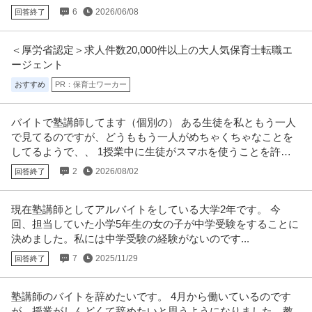
6
2026/06/08
回答終了
提供：ビズリーチ
個別指導塾の講師／理系大学生大歓迎っ塾講師デビュー／「1コマ
＜厚労省認定＞求人件数20,000件以上の大人気保育士転職エ
代々木個別指導学院
ージェント
80分2350円」シフトご相談柔軟に！
パート・アルバイト
未経験OK
交通費支給
夜勤
おすすめ
PR：保育士ワーカー
時給1,762円〜7,050円
◎大学生から塾講師デビュー！未経験から塾講師へ！ ◎週1日～ＯＫ／大学
バイトで塾講師してます（個別の） ある生徒を私ともう一人
前期の履修登録後にシフト変更
…続きを見る
で見てるのですが、どうももう一人がめちゃくちゃなことを
提供：エンゲージ
してるようで、、 1授業中に生徒がスマホを使うことを許可
してる
店舗管理・店舗運営 ／ 「関東／教室運営職」土日連休取得可／年
2
2026/08/02
回答終了
株式会社成学社
休125日／転職者の8割は異業職種出身／独自のシステムを活用し
新着
未経験OK
上場企業
非常勤
た教室運営で再現性を持ち活躍できます
現在塾講師としてアルバイトをしている大学2年です。 今
年収400万円〜600万円
回、担当していた小学5年生の女の子が中学受験をすることに
【職種】サービス＞店舗管理・店舗運営 【業種】その他（教育・官公庁）な
決めました。私には中学受験の経験がないのです...
ど＞教育 ※会員属性などに応
…続きを見る
7
2025/11/29
回答終了
提供：ビズリーチ
この条件の求人をもっと見る
塾講師のバイトを辞めたいです。 4月から働いているのです
が、授業がしんどくて辞めたいと思うようになりました。教