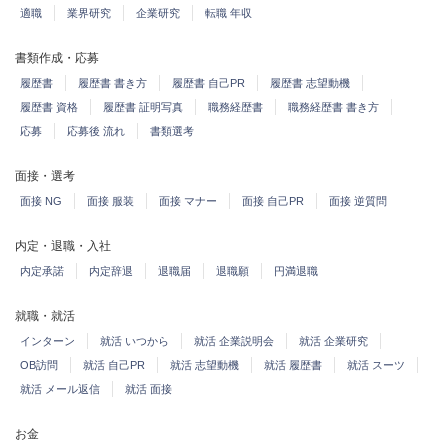
適職
業界研究
企業研究
転職 年収
書類作成・応募
履歴書
履歴書 書き方
履歴書 自己PR
履歴書 志望動機
履歴書 資格
履歴書 証明写真
職務経歴書
職務経歴書 書き方
応募
応募後 流れ
書類選考
面接・選考
面接 NG
面接 服装
面接 マナー
面接 自己PR
面接 逆質問
内定・退職・入社
内定承諾
内定辞退
退職届
退職願
円満退職
就職・就活
インターン
就活 いつから
就活 企業説明会
就活 企業研究
OB訪問
就活 自己PR
就活 志望動機
就活 履歴書
就活 スーツ
就活 メール返信
就活 面接
お金