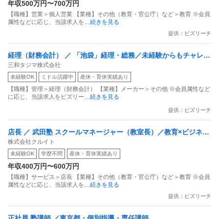
年収500万円〜700万円
【職種】営業＞個人営業 【業種】その他（教育・官公庁）など＞教育 ※会員
属性などに応じ、当該求人を
…続きを見る
提供：ビズリーチ
経理（財務会計） ／ 「池袋」経理・総務／未経験からもチャレン
三和タジマ株式会社
ジ可／年休125日／土日祝休／残業月20H程度／上場G
未経験OK
ミドル活躍中
産休・育休実績あり
【職種】管理＞経理（財務会計） 【業種】メーカー＞その他 ※会員属性など
に応じ、当該求人をビズリー
…続きを見る
提供：ビズリーチ
店長 ／ 武田塾 スクールマネージャー（教室長）／教育×ビジネス
株式会社クルイト
／未経験歓迎
未経験OK
学歴不問
産休・育休実績あり
年収400万円〜600万円
【職種】サービス＞店長 【業種】その他（教育・官公庁）など＞教育 ※会員
属性などに応じ、当該求人を
…続きを見る
提供：ビズリーチ
正社員 塾講師 ／東京都・個別指導・専任講師