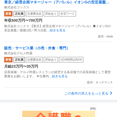
東京／経営企画マネージャー（アパレル）イオンGの安定基盤／
株式会社コックス
面接1回／即入社歓迎
新着
正社員
交通費支給
昇給あり
在宅ワーク
年収500万円〜700万円
株式会社コックス 【東京】経営企画マネージャー（アパレル）◆イオンGの
安定基盤／面接1回／即入社歓
…続きを見る
提供：doda
販売・サービス業（小売・外食・専門）
株式会社グルメ杵屋
新着
正社員
交通費支給
昇給あり
1日4時間以内OK
月給23万円〜35万円
店長候補：グルメ杵屋レストランが経営する各店舗での店長候補として運営
業務をお願いします。 ▼仕事内
…続きを見る
提供：タッチマッチ
この条件の求人をもっと見る