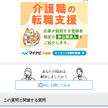
■アピールポイント 《新規開校》中学受験の個別指導講師募集☆ベテラン採
用☆ 【給与】 325000
…続きを見る
提供：塾講師STATION
Web広告運用・SEO ／ マーケティング担当
株式会社コノセル
新着
自社サービス
職場内禁煙
ベンチャー企業
年収400万円〜700万円
【職種】デジタルマーケティング＞Web広告運用・SEO 【業種】その他（教
育・官公庁）など＞教育
…続きを見る
提供：ビズリーチ
キャリアコンサルタント・キャリアカウンセラー ／ 「ベネッセ高
あなたの悩みは
株式会社東京個別指導学院
等学院中等部」キャンパス長／副キャンパス長候補 ～新規事業の
解決しましたか？
新着
未経験OK
経験者優遇
職場内禁煙
立ち上げ・拡大を牽引し／生徒の未来を創造する教育プロフェッ
年収400万円〜600万円
ショナル～
AIにも聞いてみる
【職種】営業＞キャリアコンサルタント・キャリアカウンセラー 【業種】そ
の他（教育・官公庁）など＞教
…続きを見る
提供：ビズリーチ
この質問と関連する質問