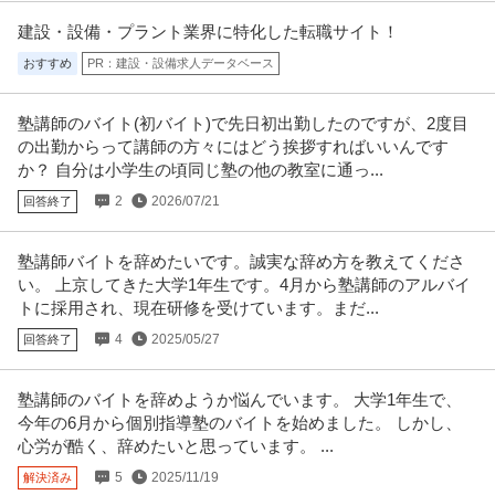
建設・設備・プラント業界に特化した転職サイト！
おすすめ
PR：建設・設備求人データベース
塾講師のバイト(初バイト)で先日初出勤したのですが、2度目
の出勤からって講師の方々にはどう挨拶すればいいんです
か？ 自分は小学生の頃同じ塾の他の教室に通っ...
2
2026/07/21
回答終了
塾講師バイトを辞めたいです。誠実な辞め方を教えてくださ
い。 上京してきた大学1年生です。4月から塾講師のアルバイ
トに採用され、現在研修を受けています。まだ...
4
2025/05/27
回答終了
塾講師のバイトを辞めようか悩んでいます。 大学1年生で、
今年の6月から個別指導塾のバイトを始めました。 しかし、
心労が酷く、辞めたいと思っています。 ...
5
2025/11/19
解決済み