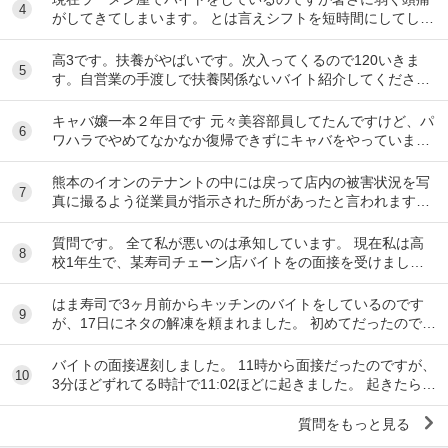
4
がしてきてしまいます。 とは言えシフトを短時間にしてしま
うとあまり稼げないのでバイトを変えたいと思っ...
高3です。扶養がやばいです。次入ってくるので120いきま
5
す。自営業の手渡しで扶養関係ないバイト紹介してくださ
い。大阪市です
キャバ嬢一本２年目です 元々美容部員してたんですけど、パ
6
ワハラでやめてなかなか復帰できずにキャバをやっています
昼間の仕事復帰したいのですが、またパワハラ...
熊本のイオンのテナントの中には戻って店内の被害状況を写
7
真に撮るよう従業員が指示された所があったと言われます。
事実ですか。テナント名は分かりますか。
質問です。 全て私が悪いのは承知しています。 現在私は高
8
校1年生で、某寿司チェーン店バイトをの面接を受けまし
た。面接をし、その場で採用をもらいました。そし...
はま寿司で3ヶ月前からキッチンのバイトをしているのです
9
が、17日にネタの解凍を頼まれました。 初めてだったのです
が、ネタを出し冷蔵庫にいれてる時に、こんな...
バイトの面接遅刻しました。 11時から面接だったのですが、
10
3分ほどずれてる時計で11:02ほどに起きました。 起きたらス
マホの充電が切れていて、とりあえ...
質問をもっと見る