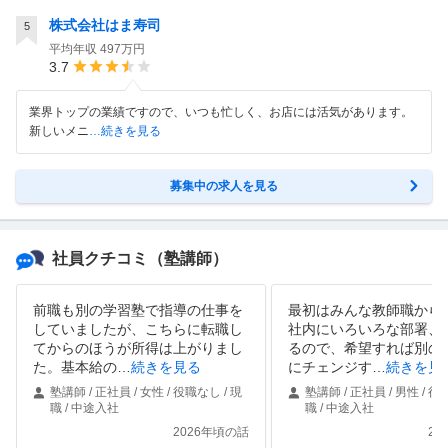
株式会社はま寿司
5
平均年収
497万円
3.7
業界トップの業績ですので、いつも忙しく、お店には活気があります。
新しいメニ
…続きを見る
募集中の求人を見る
社員クチコミ
（塾講師）
前職も別の学習塾で指導の仕事を
最初はみんな教師職から
していましたが、こちらに転職し
社内にいろいろな部署、
てからのほうが所得は上がりまし
るので、希望すれば別の
た。基本給の
…
続きを見る
にチェンジす
…
続きを見
塾講師 / 正社員 / 女性 / 役職なし / 現
塾講師 / 正社員 / 男性 / 役
職 / 中途入社
職 / 中途入社
2026年頃の話
20