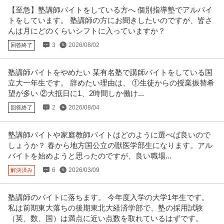
店舗・FC開発 ／ 「個別指導塾スーパーバイザー」直行直帰可教
【至急】塾講師バイトをしている方へ 個別指導塾でアルバイ
株式会社ワオ・コーポレーション
育×エンタメの安定成長企業／週休2日／大型連休あり
トをしています。 塾講師の方にお聞きしたいのですが、皆さ
未経験OK
週休2日制
産休・育休実績あり
んは月にどのくらいシフトに入っていますか？
年収400万円〜700万円
3
2026/08/02
回答終了
【職種】サービス＞店舗・FC開発 【業種】サービス＞その他 ※会員属性など
に応じ、当該求人をビズリ
…続きを見る
提供：ビズリーチ
塾講師バイトをやめたい 某有名塾で講師バイトをしている国
立大一年生です。 辞めたい理由は、 ①生徒からの授業振替希
カスタマーサポート・ヘルプデスク ／ 「本部スタッフ」塾をお探
望が多い ②大抵日に1、2時間しか働け...
株式会社栄光
しのお客様と最適な教室をつなぐ役割です／完全反響型／時間外5
2
2026/08/04
回答終了
正社員
自社サービス
残業月20時間以内
研修あり
h以下／月・年間休日120日でワークライフバランス充実
年収400万円〜600万円
塾講師バイトや家庭教師バイトはどのように選べば良いので
【職種】営業＞カスタマーサポート・ヘルプデスク 【業種】その他（教育・
しょうか？ 春から地方国公立の獣医学部生になります。アル
官公庁）など＞教育 ※会員属
…続きを見る
バイトを始めようと思ったのですが、良い職場...
提供：ビズリーチ
6
2026/03/09
解決済み
講師・トレーナー ／ 「塾講師／中学受験（浜学園）／関東」1教
株式会社浜学園
科専任制／教室運営業務なし（分業制）／年間休日120日／Uター
塾講師のバイトに落ちます。 今年度入学の大学1年生です。
未経験OK
研修あり
U・IターンOK
ン・Iターン歓迎／入社時期相談可能
私は前期東大落ちの後期東北大経済学部で、塾の採用試験
【職種】専門職＞講師・トレーナー 【業種】その他（教育・官公庁）など＞
（英、数、国）は満点に近い点数を取れているはずです。
教育 ※会員属性などに応じ、
…続きを見る