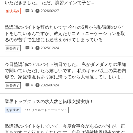
いただきました。 ただ、演習メインで子ど...
3
2026/02/27
解決済み
塾講師のバイトを辞めたいです 今年の5月から塾講師のバイ
トをしているんですが、教えたりコミュニーケーションを取
るのが苦手で生徒にも迷惑をかけてしまっている...
3
2025/12/24
回答終了
今日塾講師のアルバイト初日でした。 私がダメダメなの承知
で聞いていただけたら嬉しいです。 私のキャパ以上の業務内
容で、家庭環境もあり家に帰ってから大号泣してしまいまし
た。
4
2026/07/24
回答終了
業界トップクラスの求人数と転職支援実績！
おすすめ
PR：リクルートエージェント
塾講師のバイトをしていて、今度食事会があるのですが、正
直ものすごく行きたくないです。自分は過敏性胃腸炎ですぐ