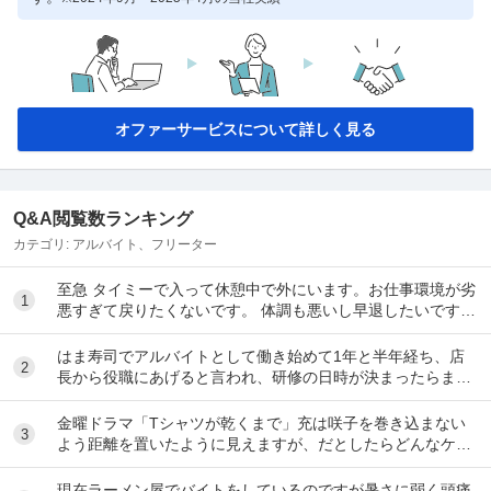
オファーサービスについて詳しく見る
Q&A閲覧数ランキング
カテゴリ:
アルバイト、フリーター
至急 タイミーで入って休憩中で外にいます。お仕事環境が劣
1
悪すぎて戻りたくないです。 体調も悪いし早退したいです。
電話したのですが通話中で一生繋がらなくて...
はま寿司でアルバイトとして働き始めて1年と半年経ち、店
2
長から役職にあげると言われ、研修の日時が決まったらまた
伝えると言われて1ヶ月が経ちました。 自分は心...
金曜ドラマ「Tシャツが乾くまで」充は咲子を巻き込まない
3
よう距離を置いたように見えますが、だとしたらどんなケー
スが考えられますか？ ①大恩人を一人で養わな...
現在ラーメン屋でバイトをしているのですが暑さに弱く頭痛