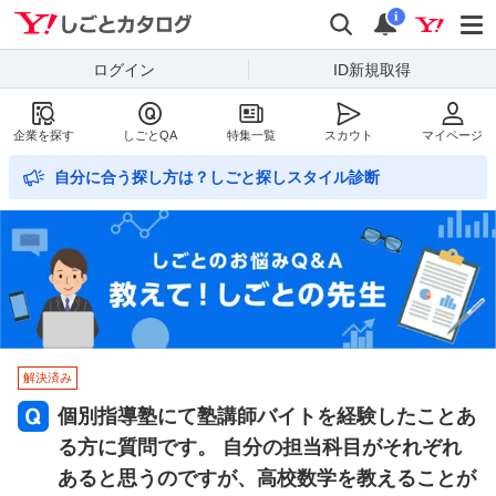
Yahoo!しごとカタログ
検索
通知数
i
ログイン
ID新規取得
企業を探す
しごとQA
特集一覧
スカウト
マイページ
自分に合う探し方は？しごと探しスタイル診断
解決済み
個別指導塾にて塾講師バイトを経験したことあ
る方に質問です。 自分の担当科目がそれぞれ
あると思うのですが、高校数学を教えることが