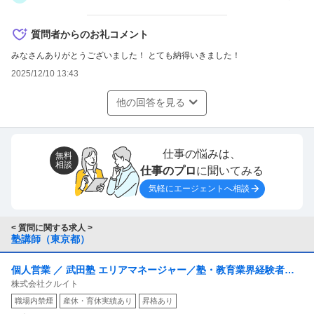
質問者からのお礼コメント
みなさんありがとうございました！ とても納得いきました！
2025/12/10 13:43
他の回答を見る
仕事の悩みは、
無料
相談
仕事のプロ
に聞いてみる
気軽にエージェントへ相談
< 質問に関する求人 >
塾講師（東京都）
個人営業 ／ 武田塾 エリアマネージャー／塾・教育業界経験者歓
株式会社クルイト
迎／年収500〜700万
職場内禁煙
産休・育休実績あり
昇格あり