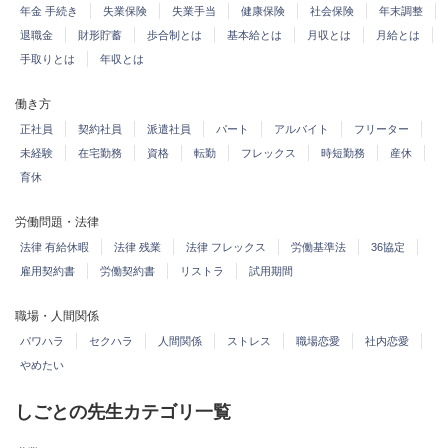
年金 手続き
失業保険
失業手当
健康保険
社会保険
年末調整
退職金
財形貯蓄
歩合制とは
基本給とは
月収とは
月給とは
手取りとは
年収とは
働き方
正社員
契約社員
派遣社員
パート
アルバイト
フリーター
未経験
在宅勤務
資格
転勤
フレックス
時短勤務
産休
育休
労働問題・法律
法律 有給休暇
法律 残業
法律 フレックス
労働基準法
36協定
雇用契約書
労働契約書
リストラ
試用期間
職場・人間関係
パワハラ
セクハラ
人間関係
ストレス
職場恋愛
社内恋愛
やめたい
しごとの先生カテゴリ一覧