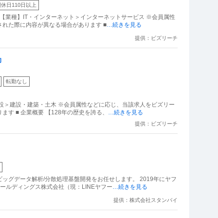
休日110日以上
） 【業種】IT・インターネット＞インターネットサービス ※会員属性
れた際に内容が異なる場合があります ■
…続きを見る
提供：ビズリーチ
助
転勤なし
設＞建設・建築・土木 ※会員属性などに応じ、当該求人をビズリー
チ上で閲覧された際に内容が異なる場合があります ■ 企業概要 【128年の歴史を誇る、
…続きを見る
提供：ビズリーチ
ッグデータ解析/分散処理基盤開発をお任せします。 2019年にヤフ
ールディングス株式会社（現：LINEヤフー
…続きを見る
提供：株式会社スタンバイ