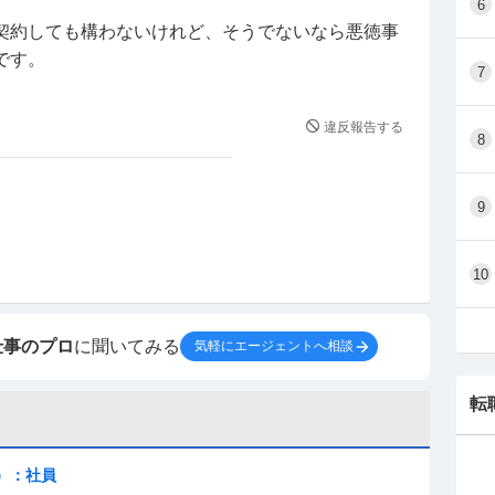
6
契約しても構わないけれど、そうでないなら悪徳事
です。
7
違反報告する
8
9
10
仕事のプロ
に聞いてみる
気軽にエージェントへ相談
転
）：社員