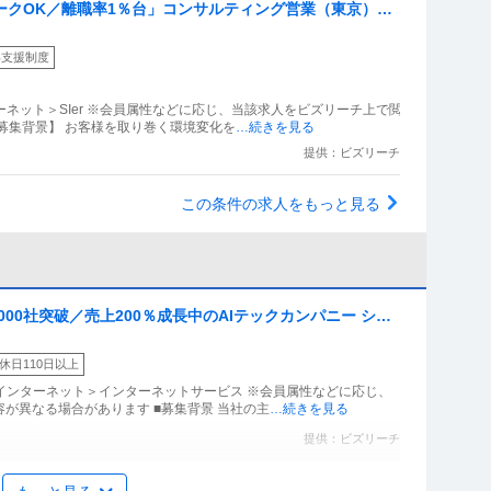
ワークOK／離職率1％台」コンサルティング営業（東京）本
モデル！
得支援制度
ーネット＞SIer ※会員属性などに応じ、当該求人をビズリーチ上で閲
募集背景】 お客様を取り巻く環境変化を
…続きを見る
提供：ビズリーチ
この条件の求人をもっと見る
5000社突破／売上200％成長中のAIテックカンパニー ️シリ
休日110日以上
・インターネット＞インターネットサービス ※会員属性などに応じ、
が異なる場合があります ■募集背景 当社の主
…続きを見る
提供：ビズリーチ
運営の人材採用業務／事業成長に直結するポジション！鹿