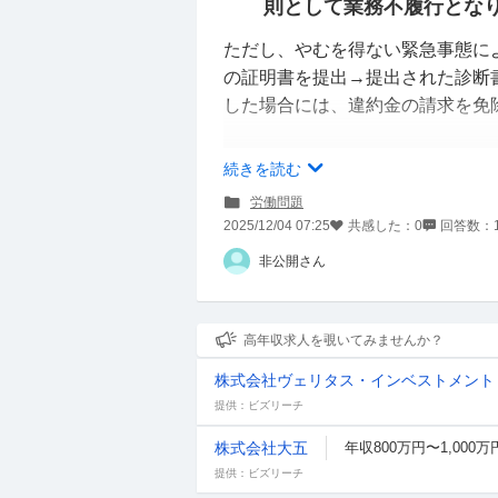
則として業務不履行とな
ただし、やむを得ない緊急事態に
の証明書を提出→提出された診断
した場合には、違約金の請求を免
一方、診断書があっても「非適正
続きを読む
は、違約金が発生
労働問題
2025/12/04 07:25
共感した：
0
回答数：
【適正なキャンセル理由の例】
非公開さん
新型コロナウイルス感染症インフ
例）骨折や重度の外傷
高年収求人を覗いてみませんか？
【非適正なキャンセル理由の例】
株式会社ヴェリタス・インベストメント
急性胃腸炎、頭痛、腹痛、胃炎、
提供：ビズリーチ
疾患（軽度のうつ病・不安障害な
邪、喉の痛み、結膜炎、鼻炎、ア
株式会社大五
年収800万円〜1,000万
痛、目の充血 など。
提供：ビズリーチ