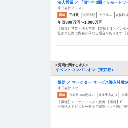
法人営業 ／ 「賞与年3回／リモート
株式会社アシスト
質的な課題解決に導く独自のビジネス
新着
正社員
学歴不問
土日休み
資格取
年収800万円〜1,000万円
【職種】営業＞法人営業 【業種】IT・インタ
覧された際に内容が異なる場合があります 【
< 質問に関する求人 >
イベントコンパニオン（東京都）
販促 ／ ️マーケター ️サービス導入社数
株式会社リセ
ーズC／IPO準備中 ️
新着
残業月20時間以内
残業手当あり
年間
【職種】マーケティング＞販促 【業種】IT
当該求人をビズリーチ上で閲覧された際に内容
東京／採用担当／イベント・公共施設