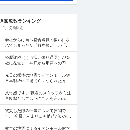
&A閲覧数ランキング
ゴリ:
労働問題
会社からは自己都合退職の扱いにさ
れてしまったが「解雇扱い」か「特
定理由離職者」に労基やハローワー
クに数字を具体的な法律による根拠
経歴詐称（うつ病と偽り通学）が会
にのっとって覆した例を教え...
社に発覚し、神戸から那覇への即時
転勤・職種変更。これは人事権の濫
用になりますか？ 中途採用で大手企
先日の熊本の地震でイオンモールや
業に入社して9ヶ月にな...
日本製紙の工場で亡くなられた方や
怪我をされた方がいらっしゃいます
が、彼らは皆さん従業員との事。 こ
風俗嬢です。 職場のスタッフから注
のような場合、労災になる...
意喚起として以下のことを言われま
した。 誰がではなく、ここ最近全体
的に不期限は当然・表更、案内時間
被災した際の仕事について質問で
の遅れが多く感じ...
す。 今回、あまりにも納得がいかな
かったので一般的な意見を聞きたく
質問させていただきました。 職種は
熊本の地震によるイオンモール熊本