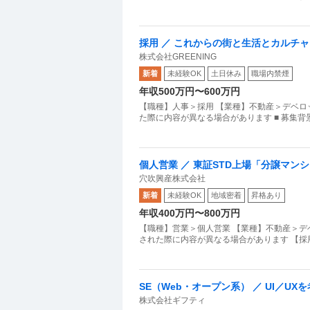
採用 ／ これからの街と生活とカルチ
株式会社GREENING
新着
未経験OK
土日休み
職場内禁煙
年収500万円〜600万円
【職種】人事＞採用 【業種】不動産＞デベロ
た際に内容が異なる場合があります ■ 募集背景 G
個人営業 ／ 東証STD上場「分譲マ
穴吹興産株式会社
きグループ／地域密着型ビジネスとし
新着
未経験OK
地域密着
昇格あり
年収400万円〜800万円
【職種】営業＞個人営業 【業種】不動産＞デ
された際に内容が異なる場合があります 【採用
SE（Web・オープン系） ／ UI／
株式会社ギフティ
ーを募集！