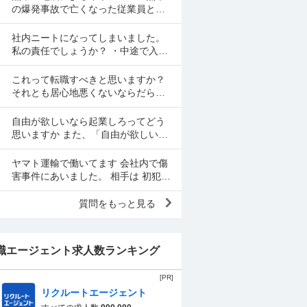
営業になります。 内...
の爆発事故で亡くなった従業員と日
本製紙八代工場の生き埋めになって
亡くなった作業員は労災が認められ
社内ニートになってしまいました。
るのですか？
私の責任でしょうか？ ・中途で入
社、入社後は部署の最前線で働く要
員だった ↓ ・入社2人目で妊娠し、産
これって転職すべきと思いますか？
休育休を合わせて2...
それとも居心地悪くないならだらだ
ら居座っていても良いでしょうか？
現在、1年半前ぐらいに産休育休から
自由が欲しいなら起業しろってどう
復帰し時短勤務で働い...
思いますか また、「自由が欲しいな
ら起業しろ」という考え方は、労働
環境の改善が不要だという意味には
ヤマト運輸で働いてます 会社内で傷
ならないと思うのですが
害事件にあいました。 相手は 初犯の
ため 基礎猶予で 不起訴になりました
が 私は怪我をしています。 会社は不
質問をもっと見る
起訴になった...
職エージェント求人数ランキング
[PR]
リクルートエージェント