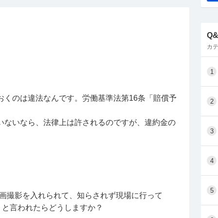
書類返却郵送しなければなりません。
Q
カテ
1
おくのは違法なんです。労働基準法第16条「賠償予
2
いないなら、法律上は許されるのですが、違約金の
3
4
5
動画撮影を入れられて、知らされず現場に行って
」と言われたらどうしますか？