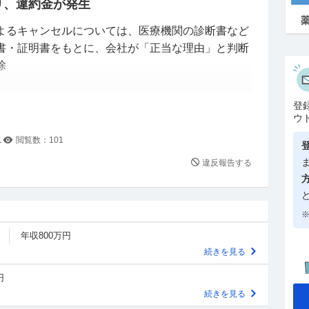
り、違約金が発生
よるキャンセルについては、医療機関の診断書など
書・証明書をもとに、会社が「正当な理由」と判断
除
（正当な理由に該当しない）」と判断された場合に
登
ウ
1
閲覧数：
101
違反報告する
ルエンザウイルス性疾患（発熱・倦怠感を伴う重症
※
年収800万円
逆流性食道炎、打ち身、軽度の捻挫・突き指、精神
続きを見る
ど）、慢性疲労症候群、下痢、吐き気、めまい、風
レルギー性皮膚炎、生理痛、軽度の関節痛・筋肉
円
続きを見る