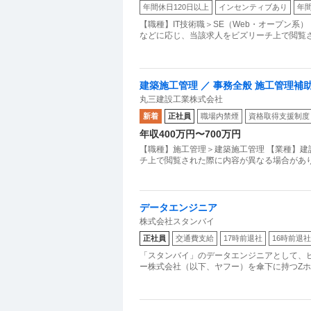
年間休日120日以上
インセンティブあり
年間
【職種】IT技術職＞SE（Web・オープン系
などに応じ、当該求人をビズリーチ上で閲覧さ
建築施工管理 ／ 事務全般 施工管理補
丸三建設工業株式会社
新着
正社員
職場内禁煙
資格取得支援制度
年収400万円〜700万円
【職種】施工管理＞建築施工管理 【業種】建
データエンジニア
株式会社スタンバイ
正社員
交通費支給
17時前退社
16時前退社
「スタンバイ」のデータエンジニアとして、ビ
ー株式会社（以下、ヤフー）を傘下に持つZホ