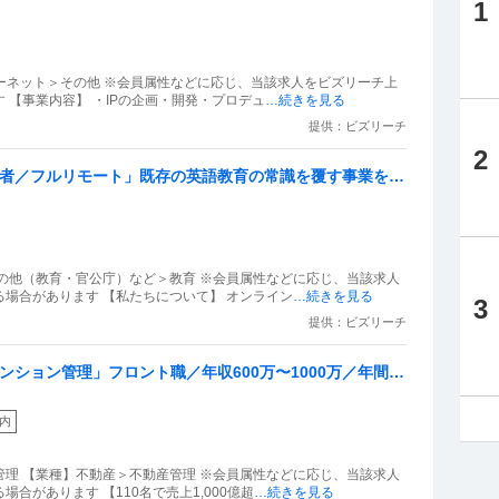
1
ターネット＞その他 ※会員属性などに応じ、当該求人をビズリーチ上
 【事業内容】 ・IPの企画・開発・プロデュ
…続きを見る
提供：ビズリーチ
2
任者／フルリモート」既存の英語教育の常識を覆す事業を財
任者（CFO候補）募集
の他（教育・官公庁）など＞教育 ※会員属性などに応じ、当該求人
場合があります 【私たちについて】 オンライン
…続きを見る
3
提供：ビズリーチ
ンション管理」フロント職／年収600万〜1000万／年間休
以内
理 【業種】不動産＞不動産管理 ※会員属性などに応じ、当該求人
合があります 【110名で売上1,000億超
…続きを見る