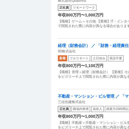
株式会社QualiArts
正社員
リモートワーク
年収800万円〜1,000万円
【職種】ゲーム＞その他 【業種】IT・イン
で閲覧された際に内容が異なる場合があります
経理（財務会計） ／ 「財務・経理責
90株式会社
務・経理面から加速する／財務・経理責
新着
フルリモート
土日休み
英語不要
年収800万円〜1,100万円
【職種】管理＞経理（財務会計） 【業種】そ
をビズリーチ上で閲覧された際に内容が異なる
不動産・マンション・ビル管理 ／ 「マ
三信住建株式会社
日134日
正社員
職場内禁煙
高収入
残業月20時間
年収800万円〜1,000万円
【職種】不動産＞不動産・マンション・ビル管
をビズリーチ上で閲覧された際に内容が異なる場