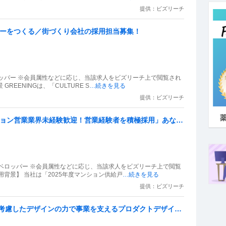
提供：ビズリーチ
ャーをつくる／街づくり会社の採用担当募集！
ッパー ※会員属性などに応じ、当該求人をビズリーチ上で閲覧され
REENINGは、「CULTURE S
…続きを見る
提供：ビズリーチ
ンション営業業界未経験歓迎！営業経験者を積極採用」あなぶ
てあなたの営業スキルをチームで活かしませんか？
ベロッパー ※会員属性などに応じ、当該求人をビズリーチ上で閲覧
背景】 当社は「2025年度マンション供給戸
…続きを見る
提供：ビズリーチ
UXを考慮したデザインの力で事業を支えるプロダクトデザイナ