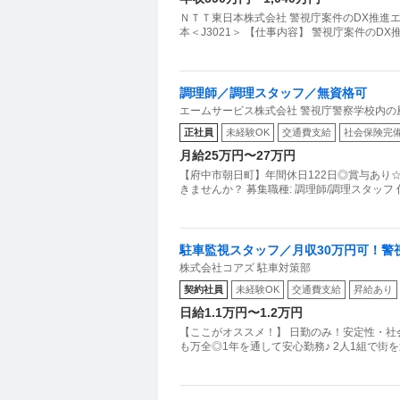
ＮＴＴ東日本株式会社 警視庁案件のDX推進
本＜J3021＞ 【仕事内容】 警視庁案件の
調理師／調理スタッフ／無資格可
エームサービス株式会社 警視庁警察学校内の
正社員
未経験OK
交通費支給
社会保険完
月給25万円〜27万円
【府中市朝日町】年間休日122日◎賞与あり
きませんか？ 募集職種: 調理師/調理スタッフ
駐車監視スタッフ／月収30万円可！警
株式会社コアズ 駐車対策部
定年後にも／駐車監視員
契約社員
未経験OK
交通費支給
昇給あり
日給1.1万円〜1.2万円
【ここがオススメ！】 日勤のみ！安定性・社
も万全◎1年を通して安心勤務♪ 2人1組で街