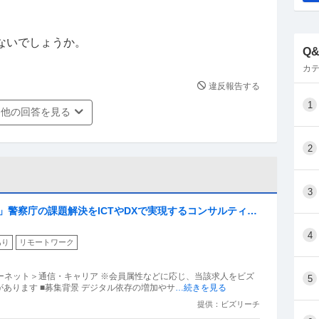
ないでしょうか。
Q
カテ
違反報告する
1
他の回答を見る
2
3
X推進」警察庁の課題解決をICTやDXで実現するコンサルティン
4
あり
リモートワーク
ターネット＞通信・キャリア ※会員属性などに応じ、当該求人をビズ
5
あります ■募集背景 デジタル依存の増加やサ
…続きを見る
提供：ビズリーチ