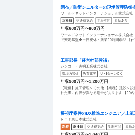
調布／防衛シェルターの現場管理防衛
ワールドネットインターナショナル株式会社
弱
正社員
交通費支給
学歴不問
昇給あり
年収600万円〜800万円
ワールドネットインターナショナル株式会社
で安定基盤◆土日祝休・残業20時間弱◎ 【
工事部長「経営幹部候補」
シンコー・克明工業株式会社
職場内禁煙
教育充実
U・IターンOK
年収900万円〜1,200万円
【職種】施工管理＞その他 【業種】建設＞設
れた際に内容が異なる場合があります 【20
警視庁案件のDX推進エンジニア／上流工
ＮＴＴ東日本株式会社
新着
正社員
交通費支給
学歴不問
昇給
年収590万円〜1,040万円