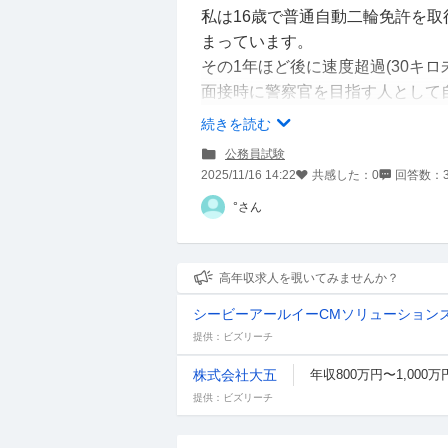
私は16歳で普通自動二輪免許を取得
まっています。
その1年ほど後に速度超過(30キロ
面接時に警察官を目指す人として
かを話そうと思っています。他に
続きを読む
公務員試験
2025/11/16 14:22
共感した：
0
回答数：
°さん
高年収求人を覗いてみませんか？
シービーアールイーCMソリューション
提供：ビズリーチ
株式会社大五
年収800万円〜1,000万
提供：ビズリーチ