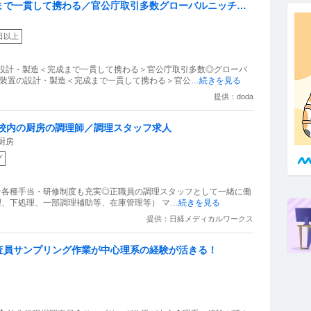
まで一貫して携わる／官公庁取引多数グローバルニッチト
日以上
の設計・製造＜完成まで一貫して携わる＞官公庁取引多数◎グローバ
析装置の設計・製造＜完成まで一貫して携わる＞官公
…続きを見る
提供：doda
校内の厨房の調理師／調理スタッフ求人
厨房
プ
☆各種手当・研修制度も充実◎正職員の調理スタッフとして一緒に働
理、下処理、一部調理補助等、在庫管理等） マ
…続きを見る
提供：日経メディカルワークス
査員サンプリング作業が中心理系の経験が活きる！