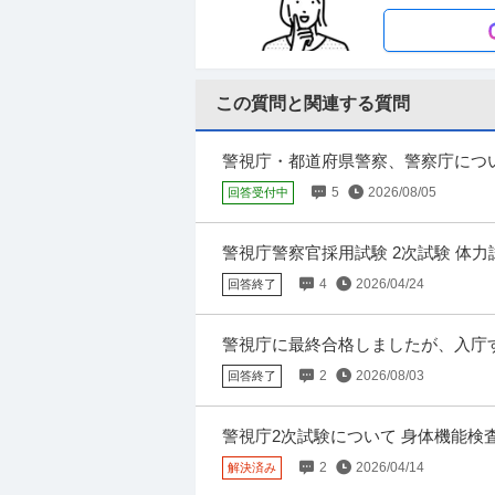
【職種】管理＞内部監査・内部統制 【業種】
じ、当該求人をビズリーチ上で閲覧された際に
この質問と関連する質問
警察官・消防士の方も活躍中！／営業総
株式会社オープンハウス
正社員
未経験OK
交通費支給
学歴不問
警視庁・都道府県警察、警察庁につい
年収528万円〜1,000万円
二年生です。 私は以前から過去のあ
5
2026/08/05
回答受付中
株式会社オープンハウス 【警察官・消防士の
ト！ 【仕事内容】 【警察官・消防士の方も
警視庁警察官採用試験 2次試験 体
実際に受験したことのある方ですと大変
4
2026/04/24
回答終了
首都圏／未経験歓迎／会社説明会(8月2
株式会社ワット・コンサルティング
警視庁に最終合格しましたが、入庁
新着
正社員
未経験OK
交通費支給
昇給
たいです。 大学4年生で、警視庁の警
2
2026/08/03
年収360万円〜500万円
回答終了
株式会社ワット・コンサルティング 【首都圏／
／研修制度土日祝休 【仕事内容】 【首都圏／
警視庁2次試験について 身体機能
がありました。 そして一人一人面接
2
2026/04/14
解決済み
相談員／元警察官募集／300万会員を