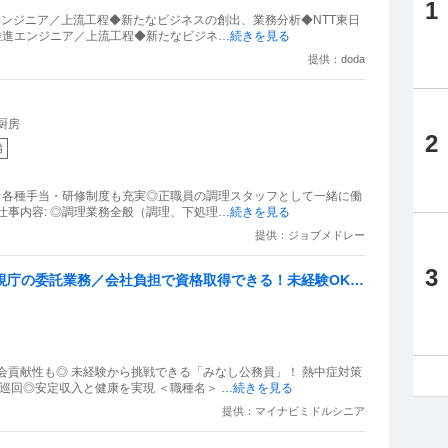
1
エンジニア／上流工程◆新たなビジネスの創出、業務分析◆NTT東日
DX推進エンジニア／上流工程◆新たなビジネ
…続きを見る
提供：doda
厨房
2
備
☆各種手当・研修制度も充実◎正職員の調理スタッフとして一緒に働
 仕事内容: ◎調理業務全般（調理、下処理
…続きを見る
提供：ジョブメドレー
3
視庁の委託業務／会社負担で資格取得できる！未経験OK／
会貢献性も◎ 未経験から挑戦できる「みなし公務員」！ 熱中症対策
を巡回◎安定収入と健康を実現 ＜職種名＞
…続きを見る
提供：マイナビミドルシニア