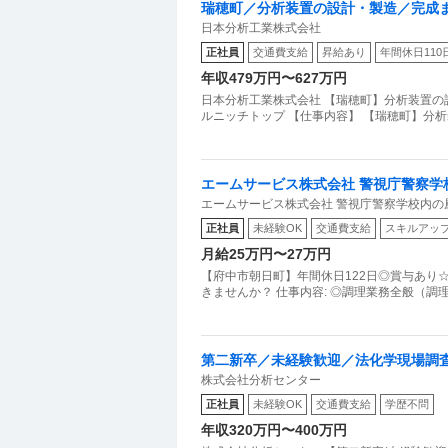
瑞穂町／分析装置の設計・製造／完成
日本分析工業株式会社
ップ
正社員
交通費支給
昇給あり
年間休日110
年収479万円〜627万円
日本分析工業株式会社 【瑞穂町】分析装置
ルニッチトップ 【仕事内容】 【瑞穂町】分
エームサービス株式会社 警視庁警察学
エームサービス株式会社 警視庁警察学校内の
正社員
未経験OK
交通費支給
スキルアッ
月給25万円〜27万円
【府中市朝日町】年間休日122日◎賞与あり
きませんか？ 仕事内容: ◎調理業務全般（調
第二新卒／未経験歓迎／法化学現場調
株式会社分析センター
正社員
未経験OK
交通費支給
学歴不問
年収320万円〜400万円