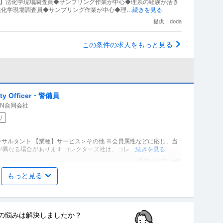
迎】法化学現場調査員◆サンプリング作業が中心◆理系の経験が活き
】法化学現場調査員◆サンプリング作業が中心◆理
…続きを見る
提供：doda
この条件の求人をもっと見る
 Officer・警備員
APAN合同会社
り
ンサルタント 【業種】サービス＞その他 ※会員属性などに応じ、当
が異なる場合があります コレクターズ社は、コレ
…続きを見る
提供：ビズリーチ
もっと見る
プライアンス統括部 リスク管理部 照会管理課：照会担当
の悩みは
解決しましたか？