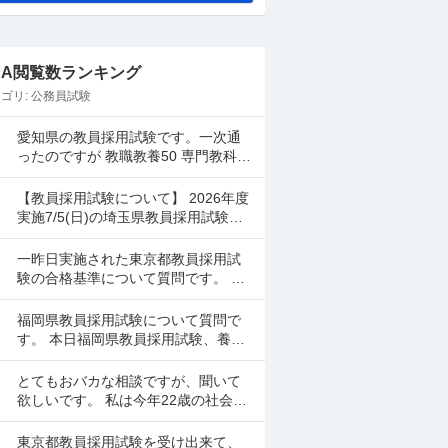
&A閲覧数ランキング
ゴリ:
公務員試験
愛知県の教員採用試験です。一次通
ったのですが 教職教養50 専門教科50
小論文D でした。小学校です。 さす
がに２次試験で面接頑張っても受か
【教員採用試験について】 2026年度
んないで...
実施7/5(日)の埼玉県教員採用試験を
受けました。 一般・教職教養の自己
採点は調べながら行ったのですが、
一昨日実施された東京都教員採用試
専門教養(国...
験の合格基準について質問です。 身
内が受験したのですが、教職教養も
専門教養も6割取れましたが、数学が
福岡県教員採用試験について質問で
0点だったとのことです...
す。 本日福岡県教員採用試験、養護
教諭を受験しました。 合格最低点が
公表されていないのですが、だいた
とてもおバカな相談ですが、聞いて
い何割とれば一次試験は...
欲しいです。 私は今年22歳の社会人
です。専門学校を卒業して社会人2年
目になります。 現在社労士の勉強を
東京都教員採用試験を受け出来て、