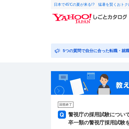
日本で45℃の夏が来る!? 猛暑を賢くおト
5つの質問で自分に合った転職・就
回答終了
警視庁の採用試験について
卒一類の警視庁採用試験