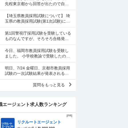
して社労士を目指...
先程東京都から回答が出たので自己
採点してみました。 教職教養 84点
小学校全科 55点です。 小論文は可も
【埼玉県教員採用試験について】 埼
なく不可もなく...
玉県の教員採用試験(第1次試験)に合
格しました。勉強期間が短く、自己
採点も高くはなかったため、合格す
第1回警視庁採用試験を受験している
るとは思っていません...
ものなんですが、そろそろ合格発表
なのでしょうか。 また、何時頃に発
表されるものなのでしょうか。
今日、福岡市教員採用試験を受験し
ました。 小学校教諭で受験したので
すが、 自己採点してみて、あくまで
正答率ですが、 小学校全科 78% 教職
明日、7/24 金曜日、京都市教員採用
教養 62....
試験の一次試験結果が発表されるの
ですが、何時から発表か掲載されて
なくて、どなたかわかる方教えてく
質問をもっと見る
ださい。
職エージェント求人数ランキング
[PR]
リクルートエージェント