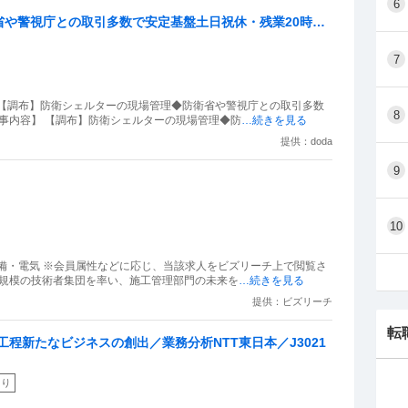
6
省や警視庁との取引多数で安定基盤土日祝休・残業20時間
7
 【調布】防衛シェルターの現場管理◆防衛省や警視庁との取引多数
8
仕事内容】 【調布】防衛シェルターの現場管理◆防
…続きを見る
提供：doda
9
10
備・電気 ※会員属性などに応じ、当該求人をビズリーチ上で閲覧さ
名規模の技術者集団を率い、施工管理部門の未来を
…続きを見る
提供：ビズリーチ
転
程新たなビジネスの創出／業務分析NTT東日本／J3021
あり