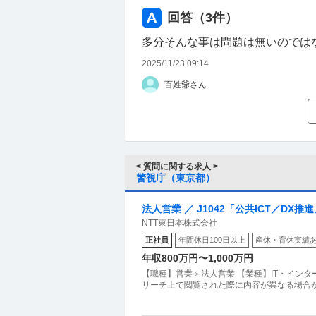
回答（
3
件）
多分そんな事は問題は無いのでは
2025/11/23 09:14
百姓爺さん
< 質問に関する求人 >
警視庁（東京都）
法人営業 ／ J1042「公共ICT／D
NTT東日本株式会社
グ営業
正社員
年間休日100日以上
産休・育休実績
年収800万円〜1,000万円
【職種】営業＞法人営業 【業種】IT・イン
リーチ上で閲覧された際に内容が異なる場合が