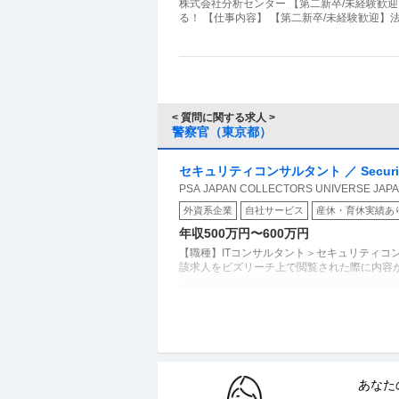
株式会社分析センター 【第二新卒/未経験歓
る！ 【仕事内容】 【第二新卒/未経験歓迎
< 質問に関する求人 >
警察官（東京都）
セキュリティコンサルタント ／ Security
PSA JAPAN COLLECTORS UNIVERSE J
外資系企業
自社サービス
産休・育休実績あ
年収500万円〜600万円
【職種】ITコンサルタント＞セキュリティコ
該求人をビズリーチ上で閲覧された際に内容
内部監査・内部統制 ／ グループコン
楽天グループ株式会社
（RMD）
未経験OK
職場内禁煙
残業月20時間以内
あなた
年収800万円〜1,000万円