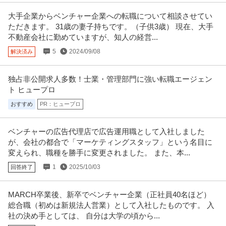
大手企業からベンチャー企業への転職について相談させてい
ただきます。 31歳の妻子持ちです。（子供3歳） 現在、大手
不動産会社に勤めていますが、知人の経営...
5
2024/09/08
解決済み
独占非公開求人多数！士業・管理部門に強い転職エージェン
ト ヒュープロ
おすすめ
PR：ヒュープロ
ベンチャーの広告代理店で広告運用職として入社しました
が、会社の都合で「マーケティングスタッフ」という名目に
変えられ、職種を勝手に変更されました。 また、本...
1
2025/10/03
回答終了
MARCH卒業後、新卒でベンチャー企業（正社員40名ほど）
総合職（初めは新規法人営業）として入社したものです。 入
社の決め手としては、 自分は大学の頃から...