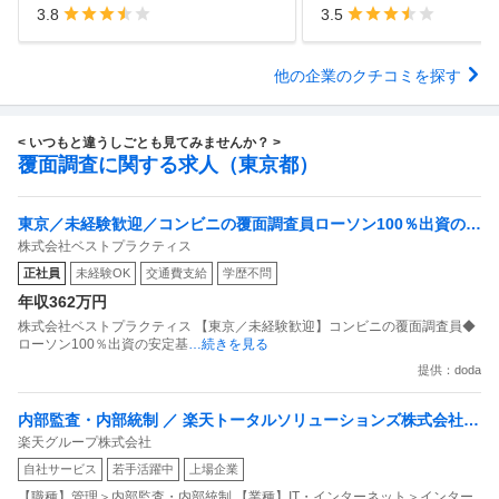
3.8
3.5
他の企業のクチコミを探す
< いつもと違うしごとも見てみませんか？ >
覆面調査に関する求人（東京都）
東京／未経験歓迎／コンビニの覆面調査員ローソン100％出資の安
株式会社ベストプラクティス
定基盤／月５日在宅／残業月10時間
正社員
未経験OK
交通費支給
学歴不問
年収362万円
株式会社ベストプラクティス 【東京／未経験歓迎】コンビニの覆面調査員◆
ローソン100％出資の安定基
…続きを見る
提供：doda
内部監査・内部統制 ／ 楽天トータルソリューションズ株式会社
楽天グループ株式会社
戦略事業コンプライアンス支援部 業務統制支援課：ショップコン
自社サービス
若手活躍中
上場企業
プライアンス推進担当（SBCSD）
【職種】管理＞内部監査・内部統制 【業種】IT・インターネット＞インター