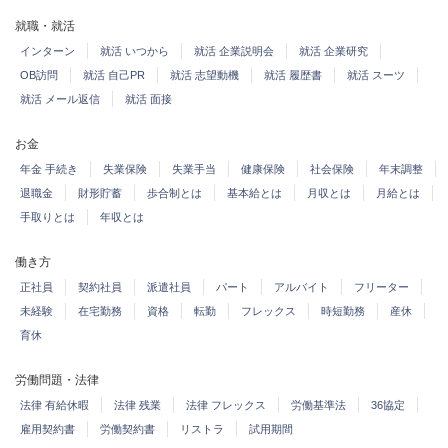
就職・就活
インターン
就活 いつから
就活 企業説明会
就活 企業研究
OB訪問
就活 自己PR
就活 志望動機
就活 履歴書
就活 スーツ
就活 メール返信
就活 面接
お金
年金 手続き
失業保険
失業手当
健康保険
社会保険
年末調整
退職金
財形貯蓄
歩合制とは
基本給とは
月収とは
月給とは
手取りとは
年収とは
働き方
正社員
契約社員
派遣社員
パート
アルバイト
フリーター
未経験
在宅勤務
資格
転勤
フレックス
時短勤務
産休
育休
労働問題・法律
法律 有給休暇
法律 残業
法律 フレックス
労働基準法
36協定
雇用契約書
労働契約書
リストラ
試用期間