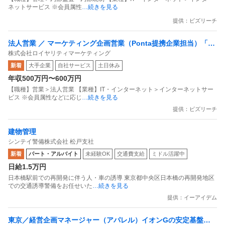
ネットサービス ※会員属性
…続きを見る
提供：ビズリーチ
法人営業 ／ マーケティング企画営業（Ponta提携企業担当）「国
株式会社ロイヤリティマーケティング
内最大級の共通ポイントサービスを展開／無駄のない消費社会を
新着
大手企業
自社サービス
土日休み
目指すデータマーケティングカンパニー」
年収500万円〜600万円
【職種】営業＞法人営業 【業種】IT・インターネット＞インターネットサー
ビス ※会員属性などに応じ
…続きを見る
提供：ビズリーチ
建物管理
シンテイ警備株式会社 松戸支社
新着
パート・アルバイト
未経験OK
交通費支給
ミドル活躍中
日給1.5万円
日本橋駅前での再開発に伴う人・車の誘導 東京都中央区日本橋の再開発地区
での交通誘導警備をお任せいた
…続きを見る
提供：イーアイデム
東京／経営企画マネージャー（アパレル）イオンGの安定基盤／