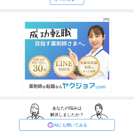
年収1000万円も可能×土日祝休み／外国人人材紹介の法人営業／
上野グループホールディングス株式会社
マネジメント業務
正社員
交通費支給
土日休み
介護休暇あり
月給47万円〜62.5万円
【年収1000万円も可能×土日祝休み】外国人人材紹介の法人営業｜マネジメ
ント業務 【高収入！稼ぐな
…続きを見る
提供：上野グループホールディングス株式会社
羽田空港／施設保全サポート年休126日／土日祝休／残業10H以下
株式会社スタッド
／内勤9割／安定性が強みの建コン
正社員
交通費支給
昇給あり
ミドル活躍中
年収400万円〜620万円
株式会社スタッド ＜羽田空港＞施設保全サポート◆年休126日／土日祝休／
残業10H以下／内勤9割／
…続きを見る
提供：doda
あなたの悩みは
サビ管 研修修了証必須／サービス管理責任者／土日祝休み／就労
解決しましたか？
株式会社Kaien/Kaien秋葉原
移行・定着支援
正社員
交通費支給
昇給あり
土日休み
AIにも聞いてみる
月給31.8万円〜38.9万円