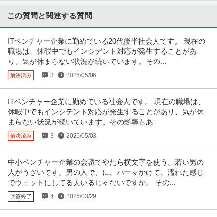
就労移行支援事業所にてサービス管理責任者の募集です＠千代田区 【業務内
容】 就労移行支援事業所にお
…続きを見る
この質問と関連する質問
提供：ケア人材バンク
ITベンチャー企業に勤めている20代後半社会人です。 現在の
経理（財務会計） ／ 経理責任者候補 土日祝休み／残業ほぼなし
職場は、休暇中でもインシデント対応が発生することがあ
株式会社ダイケンホールディングス
り、気が休まらない状況が続いています。その...
新着
正社員
土日休み
残業月20時間以内
職場内禁煙
3
2026/05/06
解決済み
【職種】管理＞経理（財務会計） 【業種】不動産＞不動産管理 ※会員属性な
どに応じ、当該求人をビズリ
…続きを見る
提供：ビズリーチ
ITベンチャー企業に勤めている社会人です。 現在の職場は、
休暇中でもインシデント対応が発生することがあり、気が休
社会福祉士 資格必須／医療ソーシャルワーカー／土日祝休み／M
まらない状況が続いています。その影響もあ...
医療法人社団真清の会/南多摩クリニック
SW／病院
3
2026/05/03
解決済み
正社員
交通費支給
昇給あり
土日休み
月給20万円〜30万円
中小ベンチャー企業の会議でやたら横文字を使う。若い男の
＜土曜日・日曜日・祝日休み＞整形外科・内科・訪問診療クリニックにて訪
人がうざいです。男の人で、に、パーマかけて、濡れた感じ
問診療相談員のお仕事です＠町田
…続きを見る
でウェットにしてる人いるじゃないですか。 その...
提供：ケア人材バンク
4
2026/03/29
回答終了
六本木／IT／映像機器の設計・施工管理年休125日／土日祝休み／
Totsu 株式会社