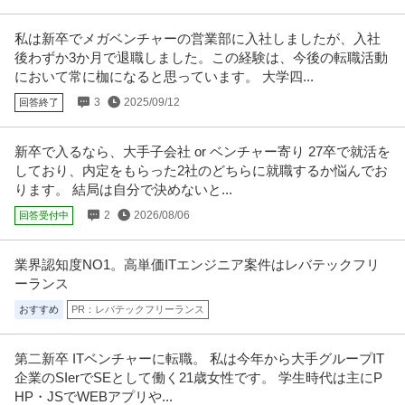
提供：ビズリーチ
私は新卒でメガベンチャーの営業部に入社しましたが、入社
この条件の求人をもっと見る
後わずか3か月で退職しました。この経験は、今後の転職活動
において常に枷になると思っています。 大学四...
3
2025/09/12
回答終了
新卒で入るなら、大手子会社 or ベンチャー寄り 27卒で就活を
しており、内定をもらった2社のどちらに就職するか悩んでお
ります。 結局は自分で決めないと...
2
2026/08/06
回答受付中
業界認知度NO1。高単価ITエンジニア案件はレバテックフリ
ーランス
おすすめ
PR：レバテックフリーランス
第二新卒 ITベンチャーに転職。 私は今年から大手グループIT
企業のSIerでSEとして働く21歳女性です。 学生時代は主にP
HP・JSでWEBアプリや...