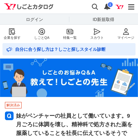
Yahoo!しごとカタログ
検索
通知数
i
ログイン
ID新規取得
企業を探す
しごとQA
特集一覧
スカウト
マイページ
自分に合う探し方は？しごと探しスタイル診断
解決済み
妹がベンチャーの社員として働いています。9
月ごろに体調を壊し、精神科で処方された薬を
服薬していることを社長に伝えているそうで