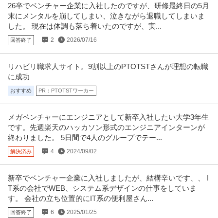
出張少ない／残業20h程
26卒でベンチャー企業に入社したのですが、研修最終日の5月
新着
正社員
交通費支給
学歴不問
昇給あり
末にメンタルを崩してしまい、泣きながら退職してしまいま
年収570万円〜700万円
した。 現在は体調も落ち着いたのですが、実...
Totsu 株式会社 【六本木】IT/映像機器の設計・施工管理◆年休125日／土日
2
2026/07/16
回答終了
祝休み／出張少な
…続きを見る
提供：doda
リハビリ職求人サイト。9割以上のPTOTSTさんが理想の転職
ケアマネジャー／土日祝休み／居宅介護支援事業所（ケアマネー
に成功
株式会社マロー・サウンズ・カンパニー/ダイバーシティ篠崎
ジャー）
おすすめ
PR：PTOTSTワーカー
正社員
未経験OK
交通費支給
昇給あり
月給21.7万円〜33.6万円
メガベンチャーにエンジニアとして新卒入社したい大学3年生
＜年間休日125日以上＞居宅介護支援事業所にてケアマネジャーの募集です
です。先週楽天のハッカソン形式のエンジニアインターンが
＠江戸川区 【業務内容】 居
…続きを見る
終わりました。 5日間で4人のグループでテー...
提供：ケア人材バンク
4
2024/09/02
解決済み
法務・コンプライアンス ／ 「測量士・測量士補・測量助手」最新
ひかり司法書士法人
ドローン・3Dレーザースキャナーを駆使する先進的測量技術者／
新卒でベンチャー企業に入社しましたが、結構辛いです、、 I
正社員
土日休み
高収入
完全週休2日制
創業90年の強固なグループ基盤／京都・丸太町駅徒歩1分／完全週
T系の会社でWEB、システム系デザインの仕事をしていま
年収800万円〜1,000万円
休2日（土日祝）
す。 会社の立ち位置的にIT系の便利屋さん...
【職種】管理＞法務・コンプライアンス 【業種】士業＞その他 ※会員属性な
6
2025/01/25
どに応じ、当該求人をビズリ
回答終了
…続きを見る