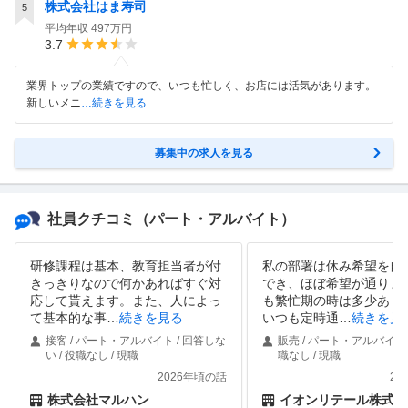
株式会社はま寿司
5
平均年収
497万円
3.7
業界トップの業績ですので、いつも忙しく、お店には活気があります。
新しいメニ
…続きを見る
募集中の求人を見る
社員クチコミ
（パート・アルバイト）
研修課程は基本、教育担当者が付
私の部署は休み希望を自
きっきりなので何かあればすぐ対
でき、ほぼ希望が通りま
応して貰えます。また、人によっ
も繁忙期の時は多少あり
て基本的な事
…
続きを見る
いつも定時通
…
続きを見
接客 / パート・アルバイト / 回答しな
販売 / パート・アルバイト /
い / 役職なし / 現職
職なし / 現職
2026年頃の話
20
株式会社マルハン
イオンリテール株式会