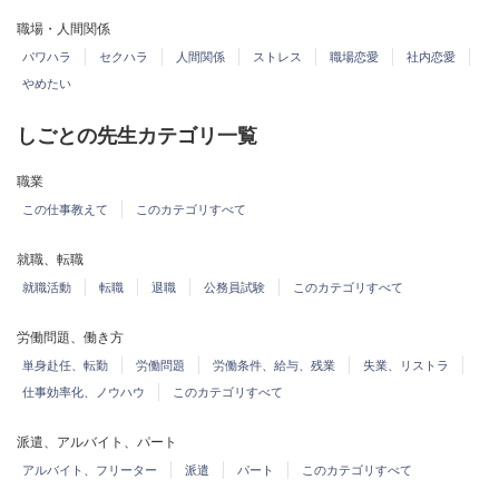
職場・人間関係
パワハラ
セクハラ
人間関係
ストレス
職場恋愛
社内恋愛
やめたい
しごとの先生カテゴリ一覧
職業
この仕事教えて
このカテゴリすべて
就職、転職
就職活動
転職
退職
公務員試験
このカテゴリすべて
労働問題、働き方
単身赴任、転勤
労働問題
労働条件、給与、残業
失業、リストラ
仕事効率化、ノウハウ
このカテゴリすべて
派遣、アルバイト、パート
アルバイト、フリーター
派遣
パート
このカテゴリすべて