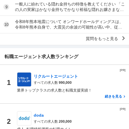
一般人に紛れている隠れ金持ちの特徴を教えてください 「こ
9
の人の実家はかなり金持ちでかなり裕福な隠れお嬢さまなん
だな」とわかる特徴を教えてください 私の...
令和8年熊本地震について オンワードホールディングスは、
10
令和8年熊本自身で、大震災の余波の可能性が高い中、従業
員に売上金の確保（金庫への預け入れ）を優先さ...
質問をもっと見る
転職エージェント求人数ランキング
[PR]
リクルートエージェント
1
すべての求人数
990,000
業界トップクラスの求人数と転職支援実績！
続きを見る
[PR]
doda
2
すべての求人数
200,000