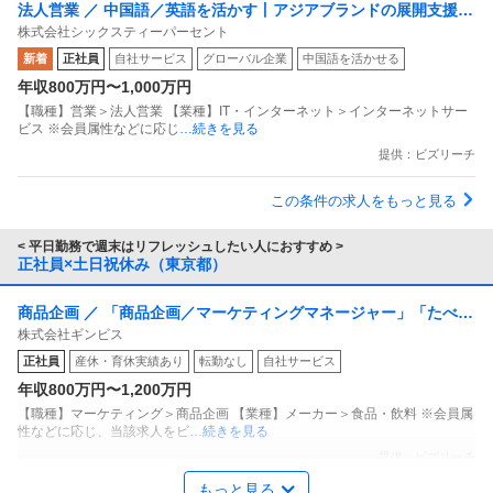
法人営業 ／ 中国語／英語を活かす丨アジアブランドの展開支援事
株式会社シックスティーパーセント
業立ち上げ！セールスを担うリードメンバー募集
新着
正社員
自社サービス
グローバル企業
中国語を活かせる
年収800万円〜1,000万円
【職種】営業＞法人営業 【業種】IT・インターネット＞インターネットサー
ビス ※会員属性などに応じ
…続きを見る
提供：ビズリーチ
この条件の求人をもっと見る
< 平日勤務で週末はリフレッシュしたい人におすすめ >
正社員×土日祝休み（東京都）
商品企画 ／ 「商品企画／マーケティングマネージャー」「たべっ
株式会社ギンビス
子どうぶつ」でお馴染みのお菓子メーカー ギンビス「「しみチョ
正社員
産休・育休実績あり
転勤なし
自社サービス
ココーン」「アスパラガス」などのロングセラー商品を製造／土
年収800万円〜1,200万円
日祝休み／転勤なし／勤務地日本橋」（株式会社ギンビス）
【職種】マーケティング＞商品企画 【業種】メーカー＞食品・飲料 ※会員属
性などに応じ、当該求人をビ
…続きを見る
提供：ビズリーチ
もっと見る