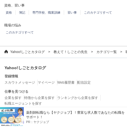
資格、習い事
資格
簿記
専門学校、職業訓練
習い事
このカテゴリすべて
職場の悩み
このカテゴリすべて
Yahoo!しごとカタログ
教えて！しごとの先生
カテゴリ一覧
Yahoo!しごとカタログ
登録情報
スカウトメッセージ
マイページ
Web履歴書
配信設定
仕事を見つける
企業を探す
特徴から企業を探す
ランキングから企業を探す
転職エージェントを探す
薬剤師転職なら【ヤクジョブ】！豊富な求人数であなたの転職を
お役立ちコンテンツ
サポート！
教えて！しごとの先生
しごとの法律ガイド
しごとガイド
しごとワード
PR：
ヤクジョブ
特集一覧