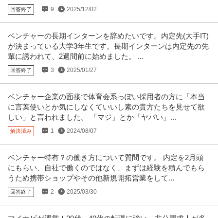
9
2025/12/02
回答終了
ベンチャーの長期インターンを辞めたいです。内定先(大手IT)
が決まっている大学3年生です。長期インターンは内定先の先
輩に誘われて、2週間前に始めました。 ...
3
2025/01/27
回答終了
ベンチャー企業の面接で体育会系っぽい採用者の方に「本当
に言葉使いとか気にしなくていいし素の貴方たちを見せて欲
しい」と言われました。 「マジ」とか「ヤバい」...
1
2024/08/07
解決済み
ベンチャー特有？の働き方について質問です。 内定を2月頭
にもらい、自社で働くのではなく、まずは経験を積んでもら
うため携帯ショップやその他新規開拓営業をして...
2
2025/03/30
回答終了