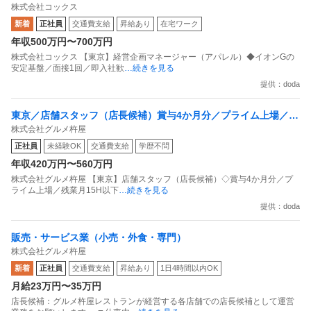
株式会社コックス
面接1回／即入社歓迎
新着
正社員
交通費支給
昇給あり
在宅ワーク
年収500万円〜700万円
株式会社コックス 【東京】経営企画マネージャー（アパレル）◆イオンGの
安定基盤／面接1回／即入社歓
…続きを見る
提供：doda
東京／店舗スタッフ（店長候補）賞与4か月分／プライム上場／残
株式会社グルメ杵屋
業月15H以下／新店オープン多数
正社員
未経験OK
交通費支給
学歴不問
年収420万円〜560万円
株式会社グルメ杵屋 【東京】店舗スタッフ（店長候補）◇賞与4か月分／プ
ライム上場／残業月15H以下
…続きを見る
提供：doda
販売・サービス業（小売・外食・専門）
株式会社グルメ杵屋
新着
正社員
交通費支給
昇給あり
1日4時間以内OK
月給23万円〜35万円
店長候補：グルメ杵屋レストランが経営する各店舗での店長候補として運営