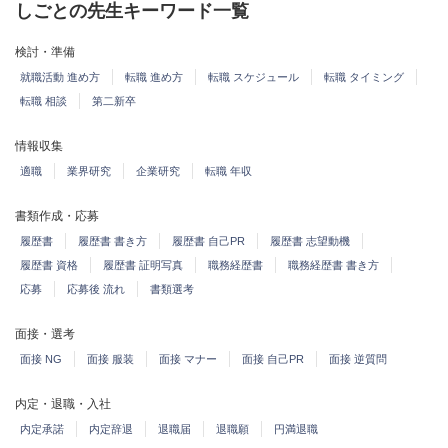
しごとの先生キーワード一覧
検討・準備
就職活動 進め方
転職 進め方
転職 スケジュール
転職 タイミング
転職 相談
第二新卒
情報収集
適職
業界研究
企業研究
転職 年収
書類作成・応募
履歴書
履歴書 書き方
履歴書 自己PR
履歴書 志望動機
履歴書 資格
履歴書 証明写真
職務経歴書
職務経歴書 書き方
応募
応募後 流れ
書類選考
面接・選考
面接 NG
面接 服装
面接 マナー
面接 自己PR
面接 逆質問
内定・退職・入社
内定承諾
内定辞退
退職届
退職願
円満退職