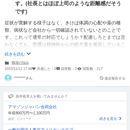
す。(社長とはほぼ上司のような距離感だそう
です)
症状が寛解する様子はなく、きけば体調の心配や薬の種
類、病状など会社から一切確認されていないとのことで
す。これって通常の対応でしょうか？配慮しろとまでは言
わなくても、普通は精神科からの処方箋を服薬しているこ
とを伝えていたら会社もしくは上司としては症状くらいは
続きを読む
聞きませんか…？個人的にはやばそうな会社なので転職等
職場の悩み
の選択肢もあっていいと思っています。ご意見ください。
2025/11/12 17:48
共感した：
0
回答数：
2
閲覧数：
217
********さん
違反報告する
高年収求人を覗いてみませんか？
アマゾンジャパン合同会社
年収800万円〜1,100万円
続きを見る
提供：ビズリーチ
一般社団法人東京アメリカンクラブ