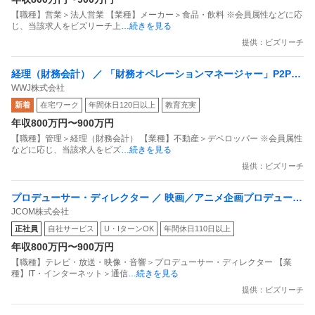
【職種】営業＞法人営業 【業種】メーカー＞食品・飲料 ※会員属性などに応
じ、当該求人をビズリーチ上
…続きを見る
提供：ビズリーチ
経理（財務会計） ／ 「財務オペレーションマネージャー」P2P・
WWJ株式会社
Q2Cプロセスの改善・DX推進 ／ WeWork
新着
在宅ワーク
年間休日120日以上
教育充実
年収800万円〜900万円
【職種】管理＞経理（財務会計） 【業種】不動産＞デベロッパー ※会員属性
などに応じ、当該求人をビズ
…続きを見る
提供：ビズリーチ
プロデューサー・ディレクター ／ 映画／アニメ企画プロデューサ
JCOM株式会社
ー(プロデューサー補)／アシスタントマネージャー～メンバー（東
正社員
自社サービス
U・IターンOK
年間休日110日以上
京）
年収800万円〜900万円
【職種】テレビ・放送・映像・音響＞プロデューサー・ディレクター 【業
種】IT・インターネット＞通信
…続きを見る
提供：ビズリーチ