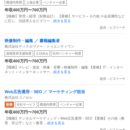
職場内禁煙
上場企業
ベンチャー企業
年収400万円〜700万円
【職種】管理＞経理（財務会計） 【業種】サービス＞その他 ※会員属性など
に応じ、当該求人をビズリー
…続きを見る
提供：ビズリーチ
映像制作・編集 ／ 書籍編集者
株式会社ディスカヴァー・トゥエンティワン
資格取得支援制度
土日休み
社内ベンチャー制度
年収400万円〜700万円
【職種】テレビ・放送・映像・音響＞映像制作・編集 【業種】IT・インター
ネット＞インターネットサー
…続きを見る
提供：ビズリーチ
Web広告運用・SEO ／ マーケティング担当
株式会社コノセル
新着
自社サービス
職場内禁煙
ベンチャー企業
年収400万円〜700万円
【職種】デジタルマーケティング＞Web広告運用・SEO 【業種】その他（教
育・官公庁）など＞教育
…続きを見る
提供：ビズリーチ