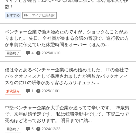
マイナビが運営！20代～40代の転職に強い。非公開求人が多
数！
おすすめ
PR：マイナビ薬剤師
ベンチャー企業で働き始めたのですが、ショックなことがあ
りました。 先日、全社員が集まる会議の冒頭で、進行役の方
が事前に伝えていた休憩時間をオーバー（ほんの...
4
2025/01/10
回答終了
僕は今とあるベンチャー企業に務め始めました。 ITの会社で
バックオフィスとして採用されましたが何故かバックオフィ
スなのにITの研修があり皆さんカリキュラム...
1
2025/11/01
解決済み
中堅ベンチャー企業か大手企業か迷ってて辛いです。 28歳男
で、来年結婚予定です。 私は転職活動中でして、下記二つで
死ぬほど迷っております。 明日までに結...
5
2024/12/23
回答終了