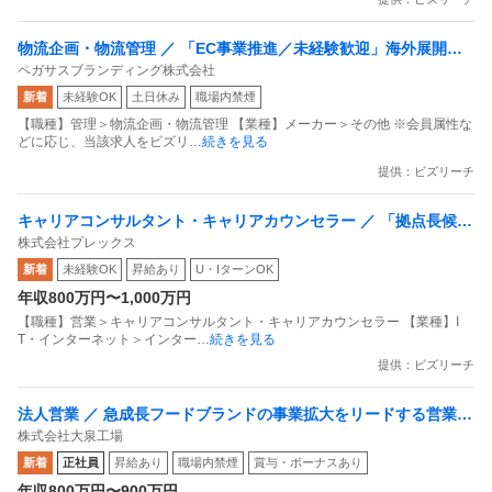
物流企画・物流管理 ／ 「EC事業推進／未経験歓迎」海外展開中
ペガサスブランディング株式会社
のEC系ベンチャー企業／創業3年で年商10億超え
新着
未経験OK
土日休み
職場内禁煙
【職種】管理＞物流企画・物流管理 【業種】メーカー＞その他 ※会員属性な
どに応じ、当該求人をビズリ
…続きを見る
提供：ビズリーチ
キャリアコンサルタント・キャリアカウンセラー ／ 「拠点長候
株式会社プレックス
補」売上60億以上の急成長中ベンチャーにて新規拠点の責任者候
新着
未経験OK
昇給あり
U・IターンOK
補募集
年収800万円〜1,000万円
【職種】営業＞キャリアコンサルタント・キャリアカウンセラー 【業種】I
T・インターネット＞インター
…続きを見る
提供：ビズリーチ
法人営業 ／ 急成長フードブランドの事業拡大をリードする営業リ
株式会社大泉工場
ーダー
新着
正社員
昇給あり
職場内禁煙
賞与・ボーナスあり
年収800万円〜900万円