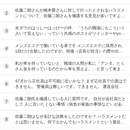
佐藤二朗さんが橋本愛さんに対して行ったとされるハラスメ
2
ントについて、佐藤二朗さんを擁護する意見が多いですよ
ね。 これは極端に言えば、 「ハラスメントでは...
水ダウのはっしーはっぴーの件、「うちの職場にもこういう
3
人いて笑えない」っていう共感のポストがツイッターやyout
ubeのコメント欄に多すぎてそっちに驚いて...
メンズエステで働いている者です メンズエステに採用され、
4
1回だけ出勤したのですが、研修（店長が担当）の際や出勤
時に「元々デリをやっていたなら」という理由で...
私が車を持っていないと、職場の人間が私に「アンタ、たく
5
さん金を持っているのだから車を買えよ。」と言って来ま
す。 でも なんで しんどい思いをして働いた金で...
47才から正社員は不可能に近いかな？ まず正社員で介護はで
6
きません。 警備員は難しいです。できません。 運送会社の
運転手は無理です。できません 過去にうつ...
佐藤二朗氏を擁護している人に質問です。 自分が会社員だと
7
して 人に言いたくない事情（病気や家族の事情など）があ
り、上司や総務等に相談した結果、仕事内容を...
佐藤二朗はなぜ余計な説教をしたのですか？ ハラスメントだ
8
とは思いません。何でもかんでもハラスメントという最近の
風潮に反対です。ただ、橋本愛からすれば良い気...