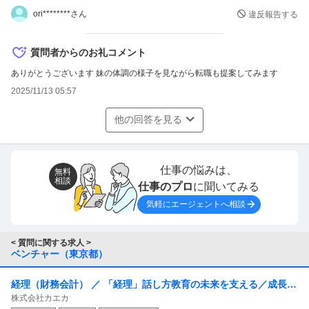
ori********さん
違反報告する
質問者からのお礼コメント
ありがとうございます 妹の体調の様子を見ながら転職も提案してみます
2025/11/13 05:57
他の回答を見る
仕事の悩みは、
無料
相談
仕事のプロ
に聞いてみる
気軽にエージェントへ相談
< 質問に関する求人 >
ベンチャー（東京都）
経理（財務会計） ／ 「経理」話し方教育の未来を支える／成長企
株式会社カエカ
業の経理メンバー募集！