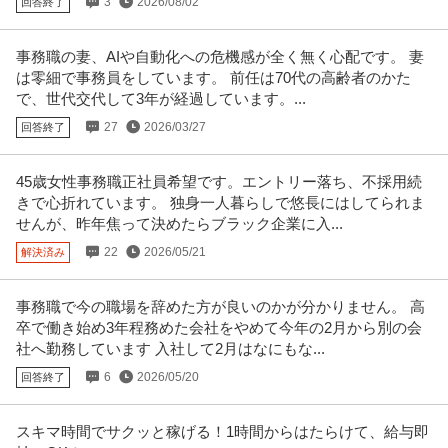
3
2026/08/02
回答終了
事務職の妻、AIや自動化への危機感が全く無く心配です。 妻
は零細で事務員をしています。 前任は70代の高齢者のかた
で、世代交代して3年が経過しています。...
27
2026/03/27
回答終了
45歳女性事務職正社員希望です。エントリー落ち、不採用続
きで心折れています。 独身一人暮らしで悠長にはしてられま
せんが、昨年焦って決めたらブラック企業に入...
22
2026/05/21
解決済み
事務職で今の職場を辞めた方が良いのかが分かりません。 高
卒で働き始め3年程務めた会社をやめて今年の2月から別の会
社へ勤務しています 入社して2月はなにもな...
6
2026/05/20
回答終了
スキマ時間でサクッと稼げる！1時間からはたらけて、給与即