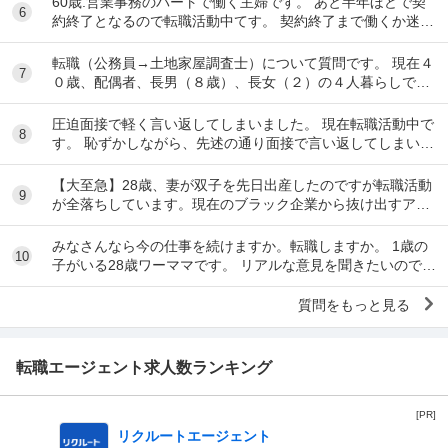
60歳.営業事務のパートで働く主婦です。 あと半年ほどで契
6
約終了となるので転職活動中てす。 契約終了まで働くか迷い
ましたが、転職するなら早いほうが良いだろ...
転職（公務員→土地家屋調査士）について質問です。 現在４
7
０歳、配偶者、長男（８歳）、長女（２）の４人暮らしで
す。 地方公務員として勤めているなか、昨年度...
圧迫面接で軽く言い返してしまいました。 現在転職活動中で
8
す。 恥ずかしながら、先述の通り面接で言い返してしまい、
今後どのように対応すべきかご教示いただきた...
【大至急】28歳、妻が双子を先日出産したのですが転職活動
9
が全落ちしています。現在のブラック企業から抜け出すアド
バイスをください。 28歳男性です。現在、転...
みなさんなら今の仕事を続けますか。転職しますか。 1歳の
10
子がいる28歳ワーママです。 リアルな意見を聞きたいので現
在もしくは過去ワーママだった方のみ、回...
質問をもっと見る
転職エージェント求人数ランキング
[PR]
リクルートエージェント