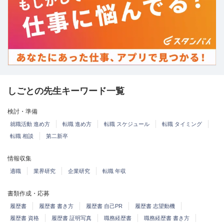
しごとの先生キーワード一覧
検討・準備
就職活動 進め方
転職 進め方
転職 スケジュール
転職 タイミング
転職 相談
第二新卒
情報収集
適職
業界研究
企業研究
転職 年収
書類作成・応募
履歴書
履歴書 書き方
履歴書 自己PR
履歴書 志望動機
履歴書 資格
履歴書 証明写真
職務経歴書
職務経歴書 書き方