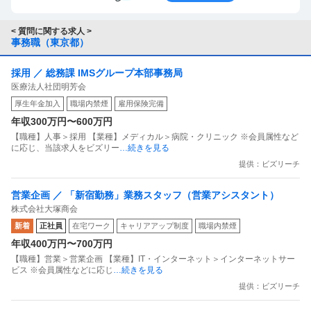
< 質問に関する求人 >
事務職（東京都）
採用 ／ 総務課 IMSグループ本部事務局
医療法人社団明芳会
厚生年金加入
職場内禁煙
雇用保険完備
年収300万円〜600万円
【職種】人事＞採用 【業種】メディカル＞病院・クリニック ※会員属性など
に応じ、当該求人をビズリー
…続きを見る
提供：ビズリーチ
営業企画 ／ 「新宿勤務」業務スタッフ（営業アシスタント）
株式会社大塚商会
新着
正社員
在宅ワーク
キャリアアップ制度
職場内禁煙
年収400万円〜700万円
【職種】営業＞営業企画 【業種】IT・インターネット＞インターネットサー
ビス ※会員属性などに応じ
…続きを見る
提供：ビズリーチ