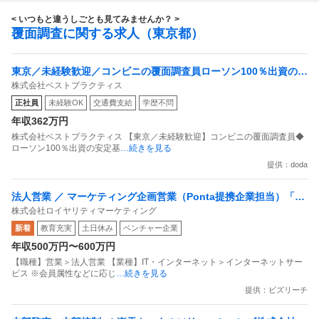
< いつもと違うしごとも見てみませんか？ >
覆面調査に関する求人（東京都）
東京／未経験歓迎／コンビニの覆面調査員ローソン100％出資の安
株式会社ベストプラクティス
定基盤／月５日在宅／残業月10時間
正社員
未経験OK
交通費支給
学歴不問
年収362万円
株式会社ベストプラクティス 【東京／未経験歓迎】コンビニの覆面調査員◆
ローソン100％出資の安定基
…続きを見る
提供：doda
法人営業 ／ マーケティング企画営業（Ponta提携企業担当）「国
株式会社ロイヤリティマーケティング
内最大級の共通ポイントサービスを展開／無駄のない消費社会を
新着
教育充実
土日休み
ベンチャー企業
目指すデータマーケティングカンパニー」
年収500万円〜600万円
【職種】営業＞法人営業 【業種】IT・インターネット＞インターネットサー
ビス ※会員属性などに応じ
…続きを見る
提供：ビズリーチ