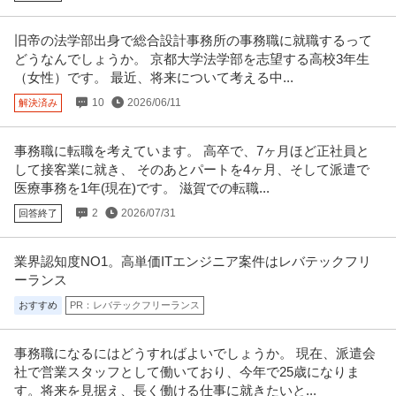
旧帝の法学部出身で総合設計事務所の事務職に就職するって
どうなんでしょうか。 京都大学法学部を志望する高校3年生
（女性）です。 最近、将来について考える中...
10
2026/06/11
解決済み
事務職に転職を考えています。 高卒で、7ヶ月ほど正社員と
して接客業に就き、 そのあとパートを4ヶ月、そして派遣で
医療事務を1年(現在)です。 滋賀での転職...
2
2026/07/31
回答終了
業界認知度NO1。高単価ITエンジニア案件はレバテックフリ
ーランス
おすすめ
PR：レバテックフリーランス
事務職になるにはどうすればよいでしょうか。 現在、派遣会
社で営業スタッフとして働いており、今年で25歳になりま
す。将来を見据え、長く働ける仕事に就きたいと...