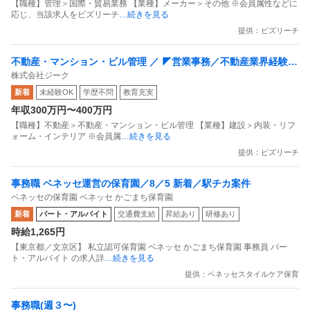
【職種】管理＞国際・貿易業務 【業種】メーカー＞その他 ※会員属性などに
応じ、当該求人をビズリーチ
…続きを見る
提供：ビズリーチ
不動産・マンション・ビル管理 ／ ◤営業事務／不動産業界経験者
株式会社ジーク
歓迎◢ 賃貸物件の解約立会に関する周辺業務をお任せします／土
新着
未経験OK
学歴不問
教育充実
日祝休／残業月15h程度／14期連続増収の安定基盤
年収300万円〜400万円
【職種】不動産＞不動産・マンション・ビル管理 【業種】建設＞内装・リフ
ォーム・インテリア ※会員属
…続きを見る
提供：ビズリーチ
事務職 ベネッセ運営の保育園／8／5 新着／駅チカ案件
ベネッセの保育園 ベネッセ かごまち保育園
新着
パート・アルバイト
交通費支給
昇給あり
研修あり
時給1,265円
【東京都／文京区】 私立認可保育園 ベネッセ かごまち保育園 事務員 パー
ト・アルバイト の求人詳
…続きを見る
提供：ベネッセスタイルケア保育
事務職(週３〜)