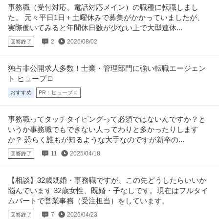
事務職（受付対応、電話対応メイン）の職種に転職しまし
た。 元々平日1日＋土曜休みで募集がかかっていましたが、
実際働いてみると年間休日数が少ない上で大型連休...
2
2026/08/02
回答終了
独占非公開求人多数！士業・管理部門に強い転職エージェン
ト ヒュープロ
おすすめ
PR：ヒュープロ
事務職ってタッチタイピングって必須ではないんですか？と
いうか事務職でもできない人ってわりと多かったりします
か？ 恐らく誰もが知るような大手なのですが新卒の...
11
2025/04/18
回答終了
【相談】32歳既婚・事務職ですが、この先どうしたらいいか
悩んでいます 32歳女性、既婚・子なしです。現在はフルタイ
ムパートで営業事務（受注担当）をしています。
7
2026/04/23
回答終了