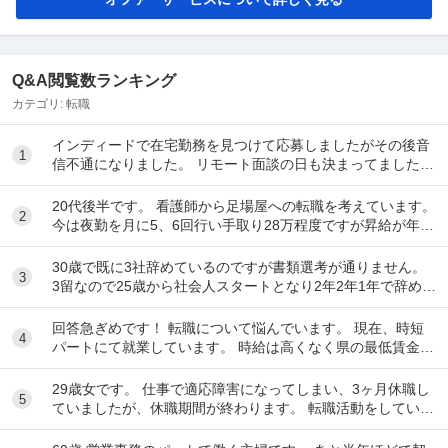
Q&A閲覧数ランキング
カテゴリ:
転職
インディードで在宅勤務を見つけて応募しましたがその後音
1
信不通になりました。 リモート面談の日も決まってました。
リクルーティングソリューションという会...
20代後半です。 看護師から足場屋への転職を考えています。
2
今は夜勤を月に5、6回行い手取り28万程度ですが昇給が年10
00円のため将来に不安があります。...
30歳で既に3社辞めているのですが書類選考が通りません。
3
3留なので25歳から社会人スタートとなり2年2年1年で辞めて
しまいました。全部SESのITエンジ...
回答急ぎめです！ 転職について悩んでいます。 現在、時短
4
パートにて就業しています。 時給は高くなく県の最低賃金＋
20円で、1日6時間で働いています。 ...
29歳女です。 仕事で適応障害になってしまい、3ヶ月休職し
5
ていましたが、休職期間が終わります。 転職活動をしていま
したが決まらなかったので、一応、復帰さ...