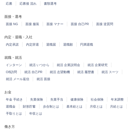
応募
応募後 流れ
書類選考
面接・選考
面接 NG
面接 服装
面接 マナー
面接 自己PR
面接 逆質問
内定・退職・入社
内定承諾
内定辞退
退職届
退職願
円満退職
就職・就活
インターン
就活 いつから
就活 企業説明会
就活 企業研究
OB訪問
就活 自己PR
就活 志望動機
就活 履歴書
就活 スーツ
就活 メール返信
就活 面接
お金
年金 手続き
失業保険
失業手当
健康保険
社会保険
年末調整
退職金
財形貯蓄
歩合制とは
基本給とは
月収とは
月給とは
手取りとは
年収とは
働き方