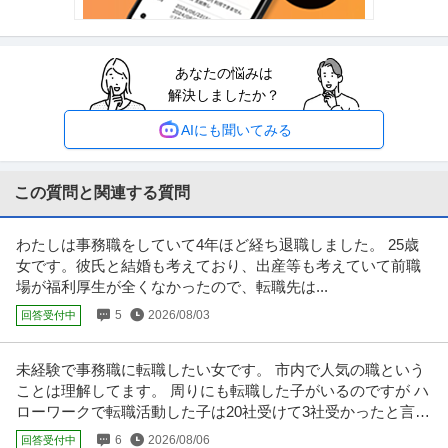
ハビリ スポーツリハビリ
…続きを見る
提供：医療キャリアナビ
あなたの悩みは
医師／常勤／糖尿病内科／当直なし／オンコールもなし／週4日か
解決しましたか？
企業名非公開
ら勤務可能地域に根ざした医療機関東京都足立区
正社員
交通費支給
常勤
厚生年金加入
AIにも聞いてみる
年収1,500万円
【糖尿病内科】当直なし/オンコールもなし/週4日から勤務可能◆地域に根ざ
した医療機関[東京都足立区
…続きを見る
この質問と関連する質問
提供：ドクタービジョン
わたしは事務職をしていて4年ほど経ち退職しました。 25歳
この条件の求人をもっと見る
女です。彼氏と結婚も考えており、出産等も考えていて前職
場が福利厚生が全くなかったので、転職先は...
5
2026/08/03
回答受付中
未経験で事務職に転職したい女です。 市内で人気の職という
ことは理解してます。 周りにも転職した子がいるのですが ハ
ローワークで転職活動した子は20社受けて3社受かったと言っ
ていました。
6
2026/08/06
回答受付中