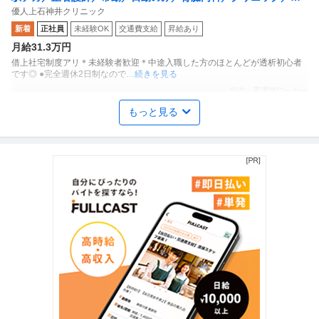
優人上石神井クリニック
勤なし／正社員
新着
正社員
未経験OK
交通費支給
昇給あり
月給31.3万円
借上社宅制度アリ＊未経験者歓迎＊中途入職した方のほとんどが透析初心者
です◎ ●完全週休2日制なので
…続きを見る
提供：看護師ワーカー
もっと見る
制度企画・組織開発 ／ 「リモート有×フルフレックス」内科小児
株式会社avriot
科クリニックの事務長東京（大森・蒲田・川崎／王子・ときわ
新着
職場内禁煙
リモートワーク
直行直帰あり
台）の運営統括！他業界のマネジメント経験を歓迎
年収400万円〜800万円
【職種】人事＞制度企画・組織開発 【業種】コンサルティング＞コンサルテ
ィング ※会員属性などに応じ
…続きを見る
提供：ビズリーチ
作業療法士(OT)／クリニック／東京都／清瀬市／正社員
野島整形外科内科
正社員
未経験OK
昇給あり
家族手当あり
月給25万円〜60万円
整形外科クリニックでのリハビリテーション業務 【主な業務内容】 運動器リ