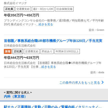
株式会社イマジナ
正社員
交通費支給
週2・3日からOK
社会保険完備
年収350万円〜450万円
ブランディングコンサル会社の一般事務／週3勤務／時短勤務も可／平均年齢
20代 株式会社イマジナ -
…続きを見る
提供：Green
首都圏／事務系総合職UR都市機構グループ年休120日／手当充実
日本総合住生活株式会社
新着
正社員
交通費支給
昇給あり
年間休日100日以上
年収444万円〜639万円
日本総合住生活株式会社 【首都圏】事務系総合職◆UR都市機構グループ年
休120日／手当充実 【仕事
…続きを見る
提供：doda
この条件の求人をもっと見る
< 質問に関する求人 >
内科（東京都）
駅チカ／正看護師／常勤／日勤のみ／腎臓内科／クリニック／夜