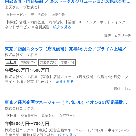
内部監査・内部統制 ／ 楽天トータルソリューションズ株式会社
楽天グループ株式会社
戦略事業コンプライアンス支援部 業務統制支援課：ショップコン
自社サービス
若手活躍中
上場企業
プライアンス推進担当（SBCSD）
【職種】管理＞内部監査・内部統制 【業種】IT・インターネット＞インター
ネットサービス ※会員属性
…続きを見る
提供：ビズリーチ
東京／店舗スタッフ（店長候補）賞与4か月分／プライム上場／残
株式会社グルメ杵屋
業月15H以下／新店オープン多数
正社員
未経験OK
交通費支給
学歴不問
年収420万円〜560万円
株式会社グルメ杵屋 【東京】店舗スタッフ（店長候補）◇賞与4か月分／プ
ライム上場／残業月15H以下
…続きを見る
提供：doda
東京／経営企画マネージャー（アパレル）イオンGの安定基盤／
株式会社コックス
面接1回／即入社歓迎
正社員
交通費支給
昇給あり
在宅ワーク
年収500万円〜700万円
株式会社コックス 【東京】経営企画マネージャー（アパレル）◆イオンGの
安定基盤／面接1回／即入社歓
…続きを見る