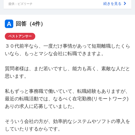
組んで効率化を試みたことも、先輩の気に触った可能性が
続きを見る
提供：ビズリーチ
あります。
毎日辛く、心療内科で診断書をもらって退職し、休養して
回答（
4
件）
から転職活動を考えています。
ベストアンサー
ただ、30代前半で退職後に転職活動をする場合、不利に
なるでしょうか。
３０代前半なら、一度だけ事情があって短期離職したくら
希望は残業の少ない事務職です。
いなら、もっとマシな会社に転職できますよ。
皆さんの意見をお聞かせください。
質問者様は、まだ若いですし、能力も高く、素敵な人だと
思います。
私もずっと事務職で働いていて、転職経験もありますが、
最近の転職活動では、なるべく在宅勤務(リモートワーク)
ありの求人に応募していました。
そういう会社の方が、効率的なシステムやソフトの導入を
していたりするからです。