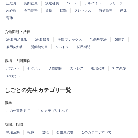
正社員
契約社員
派遣社員
パート
アルバイト
フリーター
未経験
在宅勤務
資格
転勤
フレックス
時短勤務
産休
育休
労働問題・法律
法律 有給休暇
法律 残業
法律 フレックス
労働基準法
36協定
雇用契約書
労働契約書
リストラ
試用期間
職場・人間関係
パワハラ
セクハラ
人間関係
ストレス
職場恋愛
社内恋愛
やめたい
しごとの先生カテゴリ一覧
職業
この仕事教えて
このカテゴリすべて
就職、転職
就職活動
転職
退職
公務員試験
このカテゴリすべて