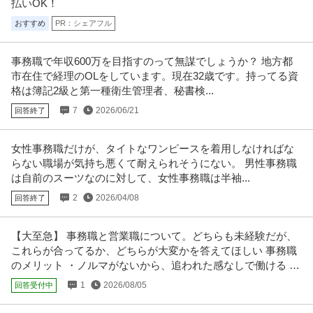
払いOK！
おすすめ
PR：シェアフル
事務職で年収600万を目指すのって無謀でしょうか？ 地方都
市在住で経理のOLをしています。現在32歳です。持ってる資
格は簿記2級と第一種衛生管理者、秘書検...
7
2026/06/21
回答終了
女性事務職だけが、タイトなワンピースを着用しなければな
らない職場が気持ち悪くて耐えられそうにない。 男性事務職
は自前のスーツなのに対して、女性事務職は半袖...
2
2026/04/08
回答終了
【大至急】 事務職と営業職について。どちらも未経験だが、
これらが合ってるか、どちらが大変かを答えてほしい 事務職
のメリット ・ノルマがないから、追われた感なしで働ける ・
仕事自体の難易度が低い
1
2026/08/05
回答受付中