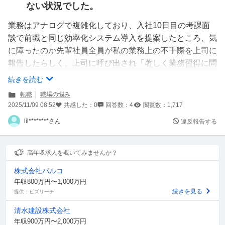
ない状況でした。
業務はアナログで複雑化しており、入社10日目の考課面
談で前職と同じ効率化システム導入を提案したところ、気
に障ったのか先輩社員全員が私の業務上の不手際を上司に
報告したらしく、上司に呼び出され「著しく業務習得に問
題がある」と指摘されました。
続きを読む
上司は常に外出しており、私の業務態度は先輩からの報告
転職
職場の悩み
でしか知らない状況です。
2025/11/09 08:52
共感した：
0
回答数：
4
閲覧数：
1,717
何より不手際の内容も、入社1ヶ月で慣れていないのでし
lil********さん
違反報告する
ょうがない様な電話対応の仕方や書類作成ルールのミスが
多いなどでした。
高年収求人を覗いてみませんか？
弁明や改善案を出しましたが、明らかに私が悪いと見なさ
株式会社パルコ
れ、社内全員に「仕事ができない」とレッテルを貼られて
年収800万円〜1,000万円
いるような状況です。
続きを見る
提供：ビズリーチ
課員が誰も受けようとしない有志の業務効率化説明会に参
清水建設株式会社
加表明したり(許可は貰った)、Excelで個人的にマクロを
年収900万円〜2,000万円