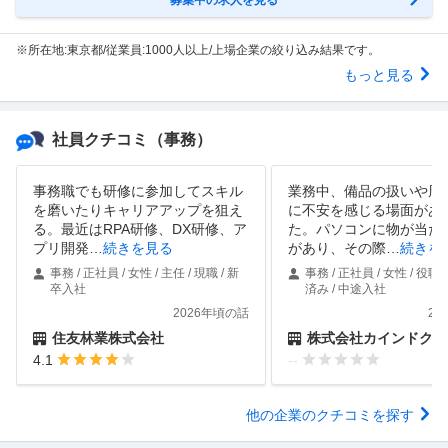
※所在地:東京都/従業員:1000人以上/上場企業の絞り込み結果です。
もっと見る
社員クチコミ
（事務）
事務職でも研修に参加してスキル
業務中、備品の扱いや周
を磨いたりキャリアアップを狙え
に不安を感じる場面があ
る。最近はRPA研修、DX研修、ア
た。パソコンに物が当た
プリ開発
…
続きを見る
があり、その際
…
続きを
事務 / 正社員 / 女性 / 主任 / 現職 / 新
事務 / 正社員 / 女性 / 役職
卒入社
済み / 中途入社
2026年頃の話
20
住友林業株式会社
株式会社カインドクル
4.1
--
他の企業のクチコミを探す