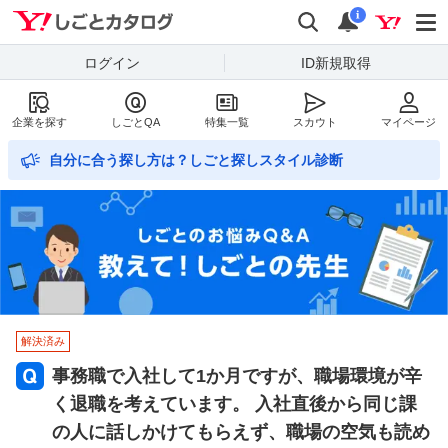
Yahoo!しごとカタログ
検索
通知数
i
ログイン
ID新規取得
企業を探す
しごとQA
特集一覧
スカウト
マイページ
自分に合う探し方は？しごと探しスタイル診断
解決済み
事務職で入社して1か月ですが、職場環境が辛
く退職を考えています。 入社直後から同じ課
の人に話しかけてもらえず、職場の空気も読め