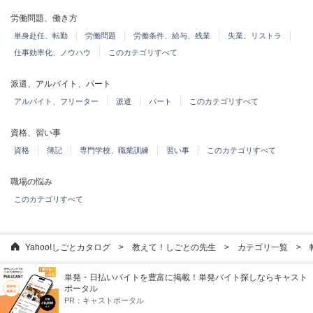
労働問題、働き方
単身赴任、転勤
労働問題
労働条件、給与、残業
失業、リストラ
仕事効率化、ノウハウ
このカテゴリすべて
派遣、アルバイト、パート
アルバイト、フリーター
派遣
パート
このカテゴリすべて
資格、習い事
資格
簿記
専門学校、職業訓練
習い事
このカテゴリすべて
職場の悩み
このカテゴリすべて
Yahoo!しごとカタログ
教えて！しごとの先生
カテゴリ一覧
単発・日払いバイトを豊富に掲載！単発バイト探しならキャスト
Yahoo!しごとカタログ
ポータル
PR：
キャストポータル
登録情報