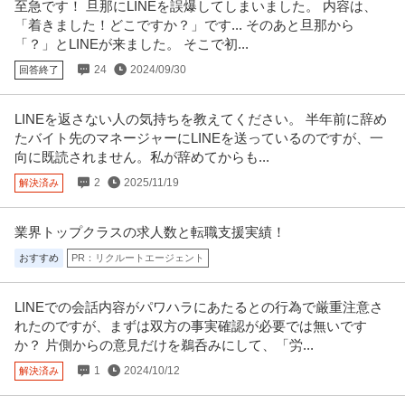
至急です！ 旦那にLINEを誤爆してしまいました。 内容は、
「着きました！どこですか？」です... そのあと旦那から
「？」とLINEが来ました。 そこで初...
24
2024/09/30
回答終了
LINEを返さない人の気持ちを教えてください。 半年前に辞め
たバイト先のマネージャーにLINEを送っているのですが、一
向に既読されません。私が辞めてからも...
2
2025/11/19
解決済み
業界トップクラスの求人数と転職支援実績！
おすすめ
PR：リクルートエージェント
LINEでの会話内容がパワハラにあたるとの行為で厳重注意さ
れたのですが、まずは双方の事実確認が必要では無いです
か？ 片側からの意見だけを鵜呑みにして、「労...
1
2024/10/12
解決済み