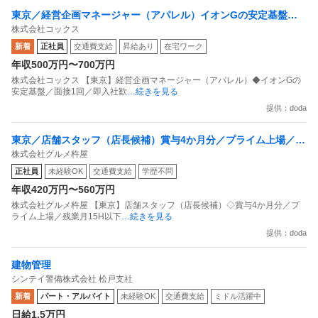
東京／経営企画マネージャー（アパレル）イオンGの安定基盤／
株式会社コックス
面接1回／即入社歓迎
新着
正社員
交通費支給
昇給あり
在宅ワーク
年収500万円〜700万円
株式会社コックス 【東京】経営企画マネージャー（アパレル）◆イオンGの
安定基盤／面接1回／即入社歓
…続きを見る
提供：doda
東京／店舗スタッフ（店長候補）賞与4か月分／プライム上場／残
株式会社グルメ杵屋
業月15H以下／新店オープン多数
正社員
未経験OK
交通費支給
学歴不問
年収420万円〜560万円
株式会社グルメ杵屋 【東京】店舗スタッフ（店長候補）◇賞与4か月分／プ
ライム上場／残業月15H以下
…続きを見る
提供：doda
建物管理
シンテイ警備株式会社 松戸支社
新着
パート・アルバイト
未経験OK
交通費支給
ミドル活躍中
日給1.5万円