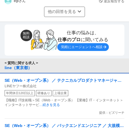
egiさん
違反報告する
他の回答を見る
仕事の悩みは、
無料
相談
仕事のプロ
に聞いてみる
気軽にエージェントへ相談
< 質問に関する求人 >
line（東京都）
SE（Web・オープン系） ／ テクニカルプロダクトマネージャー
LINEヤフー株式会社
／ LINE Platform
年間休日120日以上
研修あり
上場企業
【職種】IT技術職＞SE（Web・オープン系） 【業種】IT・インターネット＞
インターネットサービ
…続きを見る
提供：ビズリーチ
SE（Web・オープン系） ／ バックエンドエンジニア ／ 大規模デ