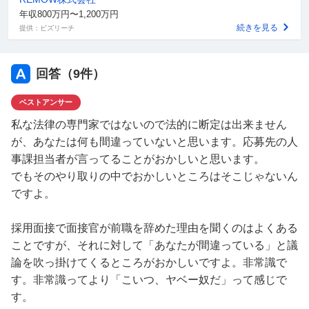
ら、本当の答えが分かってきました。労働契約書には、残
年収800万円〜1,200万円
業代や交通費（山の中にあるので一番近い人でも最低15
続きを見る
提供：ビズリーチ
㎞）や有給休暇のことを記載しなければならないですか
ら、「お金を出さない・休みを与えない」で働かせるには
都合が悪いんですね。だから法律違反と分かっていても、
回答（
9
件）
契約書を出さないで通しているのです。
ベストアンサー
法律的な労働者の権利も与えられないのにいいように使わ
れている状態にやる気をなくし、私は退職しました。ちな
私な法律の専門家ではないので法的に断定は出来ません
みに、そんな勤務体制ですから、辞める人が多いため、慢
が、あなたは何も間違っていないと思います。応募先の人
性的に人手不足で、そのしわよせをくらって働いている人
事課担当者が言ってることがおかしいと思います。
の仕事量が増えるのも大きな原因です。
でもそのやり取りの中でおかしいところはそこじゃないん
話を戻しますが、応募先には上記の内容を簡単にまとめて
ですよ。
答えました。
そしたら、人事課職員は「あなたが間違っている。契約書
採用面接で面接官が前職を辞めた理由を聞くのはよくある
がなくても労働時間は１日8時間までと法律で定まってい
ことですが、それに対して「あなたが間違っている」と議
ますよね。そしたら、その時間を超えたら仕事を終わりに
論を吹っ掛けてくるところがおかしいですよ。非常識で
して帰ればよかったじゃないですか。それをしないで残業
す。非常識ってより「こいつ、ヤベー奴だ」って感じで
したことに不満を言うのはおかしい。人事課から見たら、
す。