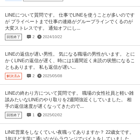
LINEについて質問です。 仕事でLINEを使うことが多いのです
が プライベートまで仕事の連絡がグループラインでくるのが
大変ストレスです。 通知オフにし...
2
2024/10/22
回答終了
LINEの返信が遅い男性。 気になる職場の男性がいます。 とに
かくLINEの返信が遅く、時には1週間近く未読の状態になるこ
ともあります。 私も返信が遅い...
2
2025/05/08
解決済み
LINEの終わり方について質問です。 職場の女性社員と軽い雑
談みたいなLINEのやり取りを2週間強近くしていました。 相
手の返信速度が遅くなってきたので...
1
2025/02/02
回答終了
LINE営業をしなくていい夜職ってありますか？ 22歳女です。
1年ほど大学に通いながらラウンジでバイトをしていました