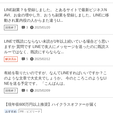
に応じ、当該求人をビズリー
…続きを見る
提供：ビズリーチ
LINE副業？を登録しました。 とあるサイトで最新ビジネスN
AVI、お金の増やし方、おうち副業を登録しました。LINEに移
物流企画・物流管理 ／ ◢◤物流・SCM中核◢◤国内シェア50％
動され案内役の人からまた違うLI...
遠東新世紀日本株式会社
超・日本のペットボトル3本に1本は当社レジン（樹脂）／週休3日
3
2025/01/20
回答終了
新着
1日6時間以内OK
リモートワーク
職場内禁煙
制選択可・残業20h程度／「日本のペットボトル100％循環」を牽
【職種】管理＞物流企画・物流管理 【業種】メーカー＞その他 ※会員属性な
引
LINEで既読にならない未読が1年以上続いている場合どう思い
どに応じ、当該求人をビズリ
…続きを見る
ますか 質問です LINEで友人にメッセージを送ったのに既読ス
提供：ビズリーチ
ルーではなく、既読にすらならな...
法人営業 ／ 「未経験歓迎」異業種からの転職者多数！不動産仕入
5
2025/02/12
解決済み
株式会社ハウスドゥ・ジャパン
れ営業職（BtoB）東証プライム上場グループ残業月平均10h未
新着
未経験OK
東証一部上場企業
高収入
満・年休128日以上可
有給を取りたいのですが、なんてLINEすればいいですか？こ
年収800万円
のような文章で大丈夫でしょうか。 今のところこのようなLI
【職種】営業＞法人営業 【業種】不動産＞デベロッパー ※会員属性などに応
NEを送る予定です。 「こんばんは。
じ、当該求人をビズリーチ上
…続きを見る
6
2025/02/09
回答終了
提供：ビズリーチ
プロデューサー・ディレクター ／ 「制作デスク」新設スタジオの
【現年収600万円以上推奨】ハイクラスオファーが届く
合同会社カノンコード
コアメンバー募集！元請け3作品進行中（うち2作品オリジナル）
おすすめ
PR：ビズリーチ