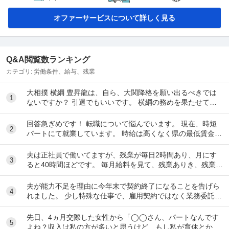
オファーサービスについて詳しく見る
Q&A閲覧数ランキング
カテゴリ:
労働条件、給与、残業
大相撲 横綱 豊昇龍は、自ら、大関降格を願い出るべきでは
1
ないですか？ 引退でもいいです。 横綱の務めを果たせてな
いし、今後、果たせる見込みもないのだ...
回答急ぎめです！ 転職について悩んでいます。 現在、時短
2
パートにて就業しています。 時給は高くなく県の最低賃金＋
20円で、1日6時間で働いています。 ...
夫は正社員で働いてますが、残業が毎日2時間あり、月にす
3
ると40時間ほどです。 毎月給料を見て、残業ありき、残業は
ありがたい、副業しなくて済むし、お金も多く...
夫が能力不足を理由に今年末で契約終了になることを告げら
4
れました。 少し特殊な仕事で、雇用契約ではなく業務委託契
約という形です。そのため、有給休暇などの制...
先日、4ヵ月交際した女性から「◯◯さん、パートなんです
5
よね？収入は私の方が多いと思うけど、もし私が育休とか持