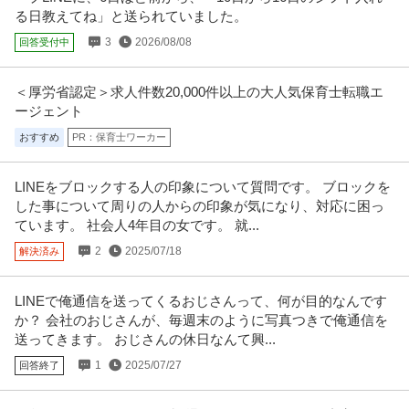
る日教えてね」と送られていました。
3
2026/08/08
回答受付中
＜厚労省認定＞求人件数20,000件以上の大人気保育士転職エ
ージェント
おすすめ
PR：保育士ワーカー
LINEをブロックする人の印象について質問です。 ブロックを
した事について周りの人からの印象が気になり、対応に困っ
ています。 社会人4年目の女です。 就...
2
2025/07/18
解決済み
LINEで俺通信を送ってくるおじさんって、何が目的なんです
か？ 会社のおじさんが、毎週末のように写真つきで俺通信を
送ってきます。 おじさんの休日なんて興...
1
2025/07/27
回答終了