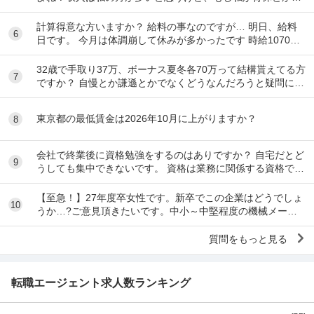
病で働けなくなったとしたら、◯◯さんの収入だけ...
計算得意な方いますか？ 給料の事なのですが… 明日、給料
6
日です。 今月は体調崩して休みが多かったです 時給1070円
月10日勤務 実働時間48時間 前払...
32歳で手取り37万、ボーナス夏冬各70万って結構貰えてる方
7
ですか？ 自慢とか謙遜とかでなくどうなんだろうと疑問に思
っただけです。 富裕層と比べず一般...
東京都の最低賃金は2026年10月に上がりますか？
8
会社で終業後に資格勉強をするのはありですか？ 自宅だとど
9
うしても集中できないです。 資格は業務に関係する資格で
す。 うちの会社はタイムカードとキントーンを...
【至急！】27年度卒女性です。新卒でこの企業はどうでしょ
10
うか…?ご意見頂きたいです。中小～中堅程度の機械メーカ
ーです。 職種は営業事務職です。 社内環境等...
質問をもっと見る
転職エージェント求人数ランキング