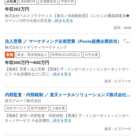
正社員
未経験OK
交通費支給
学歴不問
年収362万円
株式会社ベストプラクティス 【東京／未経験歓迎】コンビニの覆面調査員◆
ローソン100％出資の安定基
…続きを見る
提供：doda
法人営業 ／ マーケティング企画営業（Ponta提携企業担当）「国
株式会社ロイヤリティマーケティング
内最大級の共通ポイントサービスを展開／無駄のない消費社会を
新着
産休・育休実績あり
年間休日120日以上
大手企業
目指すデータマーケティングカンパニー」
年収500万円〜600万円
【職種】営業＞法人営業 【業種】IT・インターネット＞インターネットサー
ビス ※会員属性などに応じ
…続きを見る
提供：ビズリーチ
内部監査・内部統制 ／ 楽天トータルソリューションズ株式会社
楽天グループ株式会社
戦略事業コンプライアンス支援部 業務統制支援課：ショップコン
自社サービス
若手活躍中
上場企業
プライアンス推進担当（SBCSD）
【職種】管理＞内部監査・内部統制 【業種】IT・インターネット＞インター
ネットサービス ※会員属性
…続きを見る
提供：ビズリーチ