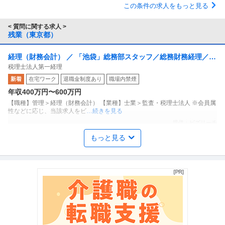
この条件の求人をもっと見る
< 質問に関する求人 >
残業（東京都）
経理（財務会計） ／ 「池袋」総務部スタッフ／総務財務経理／7
税理士法人第一経理
時間勤務／残業少なめ／各種手当充実
新着
在宅ワーク
退職金制度あり
職場内禁煙
年収400万円〜600万円
【職種】管理＞経理（財務会計） 【業種】士業＞監査・税理士法人 ※会員属
性などに応じ、当該求人をビ
…続きを見る
提供：ビズリーチ
もっと見る
関東／シニア活躍／発注者支援業務／年休120日以上／発注者側／
株式会社サンテックインターナショナル
官公庁で内勤／残業20h程度
新着
正社員
交通費支給
昇給あり
年間休日110日以上
年収550万円〜700万円
株式会社サンテックインターナショナル 【関東／シニア活躍】発注者支援業
務※年休120日以上／発注者
…続きを見る
提供：doda