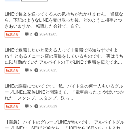
新着
福利厚生充実
土日休み
リモートワーク
／土日祝休み・残業少なめ
年収300万円〜600万円
LINEで長文を送ってくる人の気持ちがわかりません。 皆様な
【職種】テレビ・放送・映像・音響＞プロデューサー・ディレクター 【業
ら、下記のようなLINEを受け取った後、どのように相手とつ
種】IT・インターネット＞ソフ
…続きを見る
きあいますか。 転職した会社で、自分...
提供：ビズリーチ
2
2024/12/05
解決済み
総務 ／ 「健康保険事務」三菱商事グループ企業の健康保険組合／
ダイヤ連合健康保険組合
丸の内勤務／月平均残業時間10時間以下
LINEで退職したいと伝える人って非常識で恥知らずですよ
正社員
土日休み
残業月20時間以内
職場内禁煙
ね？ とあるチェーン店の店長をしているものです。 実はうち
【職種】管理＞総務 【業種】保険＞その他 ※会員属性などに応じ、当該求人
に以前勤めていたアルバイトの子がLINEで退職を伝えて来た
をビズリーチ上で閲覧された
…続きを見る
んです。
6
2023/07/25
解決済み
提供：ビズリーチ
この条件の求人をもっと見る
LINEの誤爆についてです。 私、バイト先の何十人もいるグル
ープLINEに家族LINEと間違えて、「電車乗ったよ やばいつか
れた」スタンプ。スタンプ。送っ...
5
2025/08/29
解決済み
【至急】 バイトのグループLINEが怖いです。 アルバイトグル
ープLINEに、6日ほど前から、「10日から16日のシフト入れ