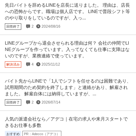
先日バイトを辞めるLINEを店長に送りました。 理由は、店長
への恐怖からです。職場は個人店です。 LINEで普段シフト等
のやり取りをしているのですが、入っ...
2
2024/08/16
回答終了
LINEグループから退会させられる理由は何？ 会社の仲間でLI
NEグループを作っています。入ってなくても仕事に支障はな
いのですが、業務連絡で使っています。
4
2025/11/12
解決済み
バイト先からLINEで「1人でシフトを任せるのは困難であり、
試用期間のため契約を終了します」と連絡があり、解雇され
ました。 解雇自体には納得していますが、...
2
2026/07/14
回答終了
人気の派遣会社なら／アデコ｜在宅の求人や来月スタートで
きるお仕事も多数
おすすめ
PR：Adecco（アデコ）