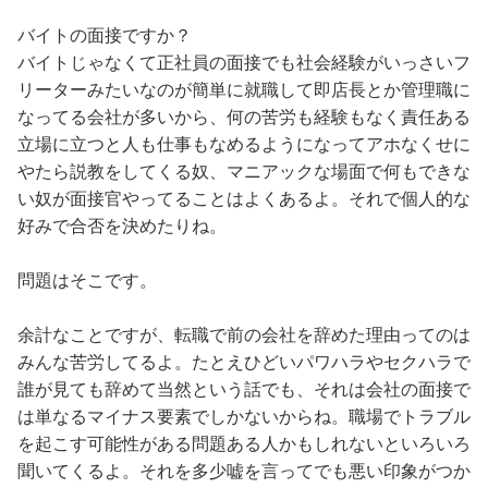
あなたは１分でも残業したら文句を言う人と思ってしまい
ますよ」と言ったのです。
バイトの面接ですか？
私は理解ができませんでした。ちょっと解釈が違うのでは
バイトじゃなくて正社員の面接でも社会経験がいっさいフ
ないかと思いました。私が定時だからと一人で帰れば、他
リーターみたいなのが簡単に就職して即店長とか管理職に
の人たちがその分仕事の負担が増えますよね。それでもや
なってる会社が多いから、何の苦労も経験もなく責任ある
れってことですか？定時はみんな同じ時間です。しかも翌
立場に立つと人も仕事もなめるようになってアホなくせに
日に延ばせる業務内容ではないのです。
やたら説教をしてくる奴、マニアックな場面で何もできな
こんな批判をしてくる会社は無理だと思い、その場で応募
い奴が面接官やってることはよくあるよ。それで個人的な
を辞退しました。
好みで合否を決めたりね。
客観的には上記のやりとりをどう思いますか？
問題はそこです。
余計なことですが、転職で前の会社を辞めた理由ってのは
みんな苦労してるよ。たとえひどいパワハラやセクハラで
誰が見ても辞めて当然という話でも、それは会社の面接で
は単なるマイナス要素でしかないからね。職場でトラブル
を起こす可能性がある問題ある人かもしれないといろいろ
聞いてくるよ。それを多少嘘を言ってでも悪い印象がつか