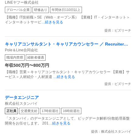
LINEヤフー株式会社
ータ共有プラットフォーム（BtoB領域）
グローバル企業
研修あり
年間休日110日以上
【職種】IT技術職＞SE（Web・オープン系） 【業種】IT・インターネット＞
インターネットサービ
…続きを見る
提供：ビズリーチ
キャリアコンサルタント・キャリアカウンセラー ／ Recruiter
Pole＆Line合同会社
（業界未経験者／準経験者募集）
職場内禁煙
経験者優遇
年収500万円〜800万円
【職種】営業＞キャリアコンサルタント・キャリアカウンセラー 【業種】サ
ービス＞人材紹介・人材派遣
…続きを見る
提供：ビズリーチ
データエンジニア
株式会社スタンバイ
正社員
交通費支給
17時前退社
16時前退社
「スタンバイ」のデータエンジニアとして、ビッグデータ解析/分散処理基盤
開発をお任せします。 201
…続きを見る
提供：株式会社スタンバイ