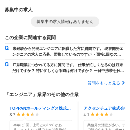
募集中の求人
募集中の求人情報はありません
この企業に関連する質問
未経験から開発エンジニアに転職した方に質問です。 現在開発エ
ンジニアの求人に応募、面接しているのですが ・面接1回なのに2
回目を設定させる ・LINEで...
IT系職業につかれてる方に質問です。 仕事が忙しくなるのは月末
だけですか？ 特に忙しくなる時は何月ですか？ 一日中携帯を触れ
ない日とかありますか？ LIN...
質問をもっと見る
「
エンジニア
」業界のその他の企業
TOPPANホールディングス株式会社
アクセンチュア株式会社
3.7
4.1
半年に1回、上司との1on1があ
業務外の活動が多い。テレ
る。まともな上司であれば自身が
で詰められると、チームの