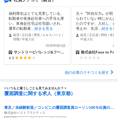
福利厚生はとても充実している。
元々〝対自分力〟が弱く
転勤者や単身赴任者への手当も厚
られていない時にがんば
い。単身赴任宅は社宅扱いされ、
たのですが、入社し、自
通常の転勤者
…
続きを見る
考えや、生活
…
続きを見
経営 / 正社員 / 男性 / エキスパート /
経営 / 正社員 / 男性 / 本部長
現職 / 中途入社
中途入社
2026年頃の話
20
サントリービバレッジ&フード株式会社
株式会社Face to Fait
4.3
--
他の企業のクチコミを探す
< いつもと違うしごとも見てみませんか？ >
覆面調査に関する求人（東京都）
東京／未経験歓迎／コンビニの覆面調査員ローソン100％出資の安
株式会社ベストプラクティス
定基盤／月５日在宅／残業月10時間