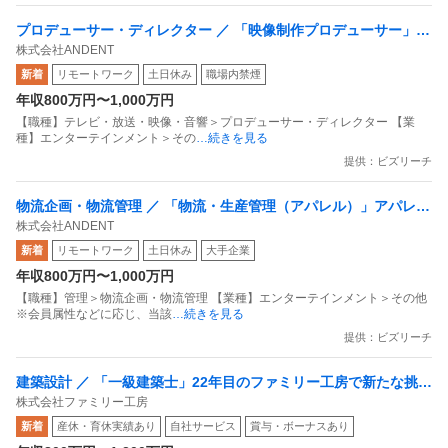
プロデューサー・ディレクター ／ 「映像制作プロデューサー」最
株式会社ANDENT
新技術を用いて／顧客と前例がない共創・チャレンジができま
新着
リモートワーク
土日休み
職場内禁煙
す！
年収800万円〜1,000万円
【職種】テレビ・放送・映像・音響＞プロデューサー・ディレクター 【業
種】エンターテインメント＞その
…続きを見る
提供：ビズリーチ
物流企画・物流管理 ／ 「物流・生産管理（アパレル）」アパレル
株式会社ANDENT
ブランドの物流・生産管理担当を募集
新着
リモートワーク
土日休み
大手企業
年収800万円〜1,000万円
【職種】管理＞物流企画・物流管理 【業種】エンターテインメント＞その他
※会員属性などに応じ、当該
…続きを見る
提供：ビズリーチ
建築設計 ／ 「一級建築士」22年目のファミリー工房で新たな挑戦
株式会社ファミリー工房
を！～22年目×施工実績10000件（ アフターサービスで選ばれ続
新着
産休・育休実績あり
自社サービス
賞与・ボーナスあり
ける企業） × Google口コミ足立区・葛飾区 日本一（口コミ評価