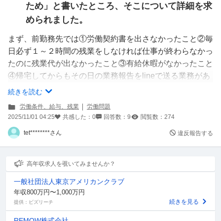
ため」と書いたところ、そこについて詳細を求
められました。
まず、前勤務先では①労働契約書を出さなかったこと②毎
日必ず１～２時間の残業をしなければ仕事が終わらなかっ
たのに残業代が出なかったこと③有給休暇がなかったこと
④帰宅してからもその日の業務報告をlineで送る業務があ
り、それに最低でも１時間はかかるのに、その分は給与に
続きを読む
反映されていないこと を挙げました。
労働条件、給与、残業
労働問題
前職在職中に労働監督署に聞いてみたら、「そもそも労働
2025/11/01 04:25
共感した：
0
回答数：
9
閲覧数：
274
契約書が存在していないことが法律違反」と言われまし
tet********さん
違反報告する
た。
その勤務先は財団法人で、実質理事長の個人経営のような
ものでした。そこは財政難で、経営は非常に厳しい状態で
高年収求人を覗いてみませんか？
した。理事長に直接「なぜ労働契約書を出さないのです
一般社団法人東京アメリカンクラブ
か」と聞いたところ、「財団を創設してからこの10年間
年収800万円〜1,000万円
誰にも出してないから」と回答されました。
続きを見る
提供：ビズリーチ
そのおかしな答えに疑問を感じながらも仕事をしていた
REMOW株式会社