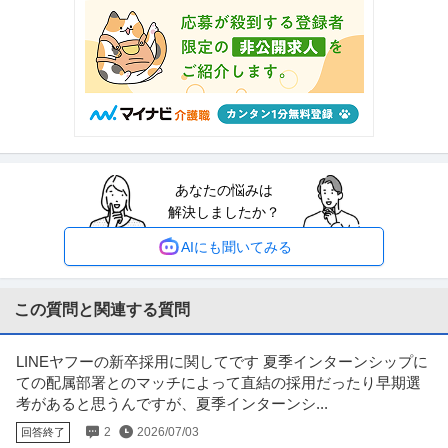
税務 ／ 「定着率98％／内勤で年収700万可」残業ほぼなし・200
SAO税理士法人
項目の評価制度で“自身の頑張り”がクリアに評価される会計内勤
昇給あり
土日休み
ノルマなし
スタッフ
年収800万円〜1,000万円
【職種】管理＞税務 【業種】コンサルティング＞コンサルティング ※会員属
性などに応じ、当該求人をビ
…続きを見る
提供：ビズリーチ
あなたの悩みは
生産技術・生産管理・製造技術 ／ 「再生医療／細胞培養スタッ
解決しましたか？
株式会社EISHIN BIO
フ」残業月5時間以内／厚労省認可の最新CPF／風通しの良い環境
新着
正社員
土日休み
フレックスタイム制
残業月20時間以内
で再生医療の細胞加工・保管
AIにも聞いてみる
年収400万円〜600万円
【職種】生産管理・品質管理・品質保証＞生産技術・生産管理・製造技術
【業種】メディカル＞その他 ※
…続きを見る
この質問と関連する質問
提供：ビズリーチ
LINEヤフーの新卒採用に関してです 夏季インターンシップに
経理（財務会計） ／ 「池袋」経理・総務／未経験からもチャレン
ての配属部署とのマッチによって直結の採用だったり早期選
三和タジマ株式会社
ジ可／年休125日／土日祝休／残業月20H程度／上場G
考があると思うんですが、夏季インターンシ...
未経験OK
ミドル活躍中
産休・育休実績あり
2
2026/07/03
回答終了
【職種】管理＞経理（財務会計） 【業種】メーカー＞その他 ※会員属性など