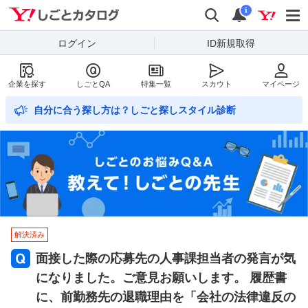
Yahoo!しごとカタログ
検索
通知数
i
ログイン
ID新規取得
企業を探す
しごとQA
特集一覧
スカウト
マイページ
自分に合う探し方は？しごと探しスタイル診断
解決済み
面接した際の応募先の人事課担当者の発言が気
になりました。ご意見お願いします。 履歴書
に、前勤務先の退職理由を「会社の法律違反の