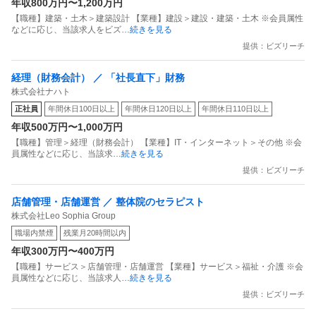
年収800万円〜1,200万円
研究所調べ）！ ～
【職種】建築・土木＞建築設計 【業種】建設＞建設・建築・土木 ※会員属性
などに応じ、当該求人をビズ
…続きを見る
提供：ビズリーチ
経理（財務会計） ／ 「社長直下」財務
株式会社ナハト
正社員
年間休日100日以上
年間休日120日以上
年間休日110日以上
年収500万円〜1,000万円
【職種】管理＞経理（財務会計） 【業種】IT・インターネット＞その他 ※会
員属性などに応じ、当該求
…続きを見る
提供：ビズリーチ
店舗管理・店舗運営 ／ 整体院のセラピスト
株式会社Leo Sophia Group
職場内禁煙
残業月20時間以内
年収300万円〜400万円
【職種】サービス＞店舗管理・店舗運営 【業種】サービス＞福祉・介護 ※会
員属性などに応じ、当該求人
…続きを見る
提供：ビズリーチ