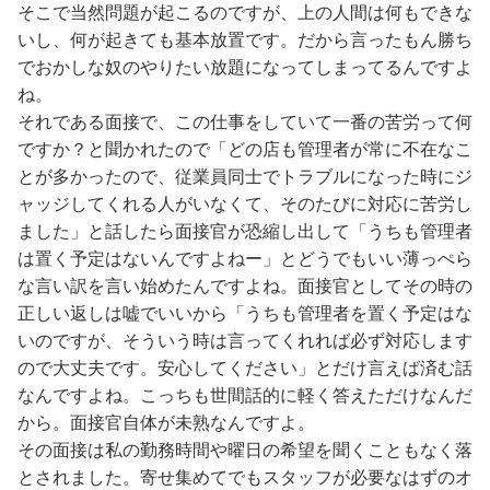
そこで当然問題が起こるのですが、上の人間は何もできな
いし、何が起きても基本放置です。だから言ったもん勝ち
でおかしな奴のやりたい放題になってしまってるんですよ
ね。
それである面接で、この仕事をしていて一番の苦労って何
ですか？と聞かれたので「どの店も管理者が常に不在なこ
とが多かったので、従業員同士でトラブルになった時にジ
ャッジしてくれる人がいなくて、そのたびに対応に苦労し
ました」と話したら面接官が恐縮し出して「うちも管理者
は置く予定はないんですよねー」とどうでもいい薄っぺら
な言い訳を言い始めたんですよね。面接官としてその時の
正しい返しは嘘でいいから「うちも管理者を置く予定はな
いのですが、そういう時は言ってくれれば必ず対応します
ので大丈夫です。安心してください」とだけ言えば済む話
なんですよね。こっちも世間話的に軽く答えただけなんだ
から。面接官自体が未熟なんですよ。
その面接は私の勤務時間や曜日の希望を聞くこともなく落
とされました。寄せ集めてでもスタッフが必要なはずのオ